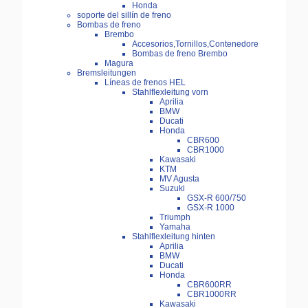
Honda
soporte del sillín de freno
Bombas de freno
Brembo
Accesorios,Tornillos,Contenedore
Bombas de freno Brembo
Magura
Bremsleitungen
Líneas de frenos HEL
Stahlflexleitung vorn
Aprilia
BMW
Ducati
Honda
CBR600
CBR1000
Kawasaki
KTM
MV Agusta
Suzuki
GSX-R 600/750
GSX-R 1000
Triumph
Yamaha
Stahlflexleitung hinten
Aprilia
BMW
Ducati
Honda
CBR600RR
CBR1000RR
Kawasaki