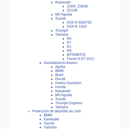
Kawasaki
ZX6R, ZX636
ZX10R
MV Agusta
Suzuki
GSX-R 600/750
GSX-R 1000
Triumph
Yamaha
R6
R7
R1
R9
MT09/MT10
Tracer 9 GT 2021-
Guardabarros trasero
Aprilia
BMW
Buell
Ducati
Harley Davidson
Honda
Kawasaki
MV Agusta
Suzuki
Triumph Daytona
Yamaha
Protección de depósito de carb
BMW
Kawasaki
Suzuki
Yamaha