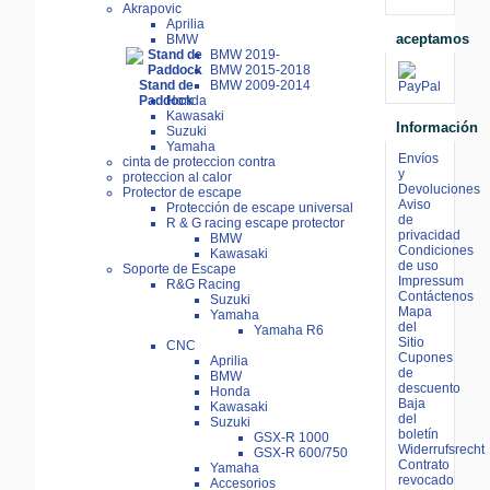
Akrapovic
Aprilia
aceptamos
BMW
BMW 2019-
BMW 2015-2018
BMW 2009-2014
Stand de
Honda
Paddock
Kawasaki
Información
Suzuki
Yamaha
Envíos
cinta de proteccion contra
y
proteccion al calor
Devoluciones
Protector de escape
Aviso
Protección de escape universal
de
R & G racing escape protector
privacidad
BMW
Condiciones
Kawasaki
de uso
Soporte de Escape
Impressum
R&G Racing
Contáctenos
Suzuki
Mapa
Yamaha
del
Yamaha R6
Sitio
CNC
Cupones
Aprilia
de
BMW
descuento
Honda
Baja
Kawasaki
del
Suzuki
boletín
GSX-R 1000
Widerrufsrecht
GSX-R 600/750
Contrato
Yamaha
revocado
Accesorios