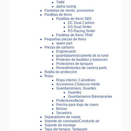
TWM
alpha racing
Pantallas de viento, accesorios
Pastillas de freno
Pastillas de freno SBS
DC Dual Carbon
DS Dual Sinter
RS Racing Sinter
Pastillas de freno TRW
Pequeñas piezas de freno
spare part
Piezas de carbono
Enginecarát.
guardabarros/cubierta de la rued
Protector de bastidor y balanceo
Protectores de tanques
Revestimientos de carrera parts
Rejilla de protección
Ropa
Ropa interior, Calcetines
Accesorios Chalecos Helite
Guardamonaos, Guantes
Guantes
Guardamanos Bärenpranke
Protectores/facial
Percha para traje de cuero
Bolsas
Secadora
Separadores de rueda
Soporte de carenado/Conducto air
Soporte de montaje
Tapa del tanque, Tankpads