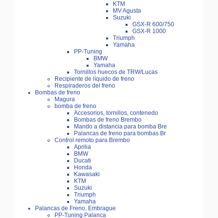
KTM
MV Agusta
Suzuki
GSX-R 600/750
GSX-R 1000
Triumph
Yamaha
PP-Tuning
BMW
Yamaha
Tornillos huecos de TRW/Lucas
Recipiente de líquido de freno
Respiraderos del freno
Bombas de freno
Magura
bomba de freno
Accesorios, tornillos, contenedo
Bombas de freno Brembo
Mando a distancia para bomba Bre
Palancas de freno para bombas Br
Control remoto para Brembo
Aprilia
BMW
Ducati
Honda
Kawasaki
KTM
Suzuki
Triumph
Yamaha
Palancas de Freno, Embrague
PP-Tuning Palanca