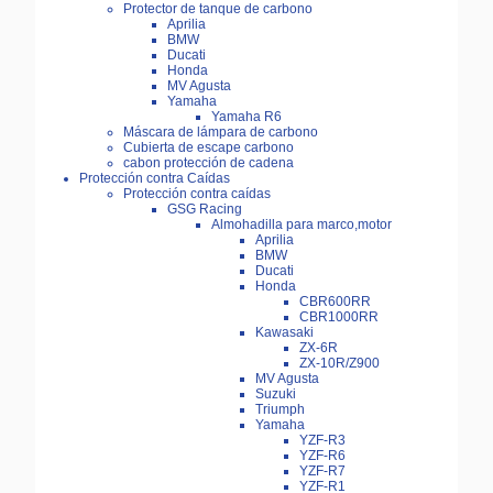
Protector de tanque de carbono
Aprilia
BMW
Ducati
Honda
MV Agusta
Yamaha
Yamaha R6
Máscara de lámpara de carbono
Cubierta de escape carbono
cabon protección de cadena
Protección contra Caídas
Protección contra caídas
GSG Racing
Almohadilla para marco,motor
Aprilia
BMW
Ducati
Honda
CBR600RR
CBR1000RR
Kawasaki
ZX-6R
ZX-10R/Z900
MV Agusta
Suzuki
Triumph
Yamaha
YZF-R3
YZF-R6
YZF-R7
YZF-R1