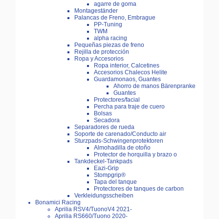
agarre de goma
Montageständer
Palancas de Freno, Embrague
PP-Tuning
TWM
alpha racing
Pequeñas piezas de freno
Rejilla de protección
Ropa y Accesorios
Ropa interior, Calcetines
Accesorios Chalecos Helite
Guardamonaos, Guantes
Ahorro de manos Bärenpranke
Guantes
Protectores/facial
Percha para traje de cuero
Bolsas
Secadora
Separadores de rueda
Soporte de carenado/Conducto air
Sturzpads-Schwingenprotektoren
Almohadilla de otoño
Protector de horquilla y brazo o
Tankdeckel-Tankpads
Eazi-Grip
Stompgrip®
Tapa del tanque
Protectores de tanques de carbon
Verkleidungsscheiben
Bonamici Racing
Aprilia RSV4/TuonoV4 2021-
Aprilia RS660/Tuono 2020-