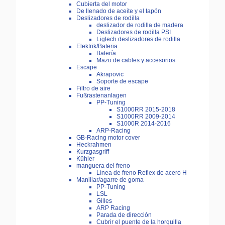
Cubierta del motor
De llenado de aceite y el tapón
Deslizadores de rodilla
deslizador de rodilla de madera
Deslizadores de rodilla PSI
Ligtech deslizadores de rodilla
Elektrik/Bateria
Batería
Mazo de cables y accesorios
Escape
Akrapovic
Soporte de escape
Filtro de aire
Fußrastenanlagen
PP-Tuning
S1000RR 2015-2018
S1000RR 2009-2014
S1000R 2014-2016
ARP-Racing
GB-Racing motor cover
Heckrahmen
Kurzgasgriff
Kühler
manguera del freno
Línea de freno Reflex de acero H
Manillar/agarre de goma
PP-Tuning
LSL
Gilles
ARP Racing
Parada de dirección
Cubrir el puente de la horquilla