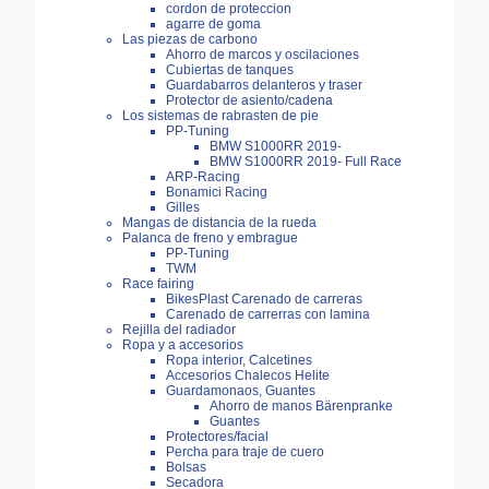
cordon de proteccion
agarre de goma
Las piezas de carbono
Ahorro de marcos y oscilaciones
Cubiertas de tanques
Guardabarros delanteros y traser
Protector de asiento/cadena
Los sistemas de rabrasten de pie
PP-Tuning
BMW S1000RR 2019-
BMW S1000RR 2019- Full Race
ARP-Racing
Bonamici Racing
Gilles
Mangas de distancia de la rueda
Palanca de freno y embrague
PP-Tuning
TWM
Race fairing
BikesPlast Carenado de carreras
Carenado de carrerras con lamina
Rejilla del radiador
Ropa y a accesorios
Ropa interior, Calcetines
Accesorios Chalecos Helite
Guardamonaos, Guantes
Ahorro de manos Bärenpranke
Guantes
Protectores/facial
Percha para traje de cuero
Bolsas
Secadora