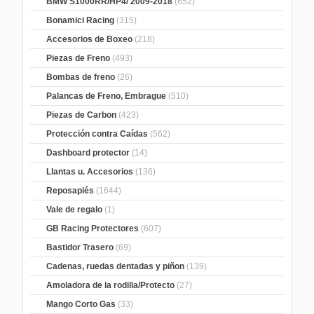
BMW S1000RR/HP4/ 2009-2018
(652)
Bonamici Racing
(315)
Accesorios de Boxeo
(218)
Piezas de Freno
(493)
Bombas de freno
(26)
Palancas de Freno, Embrague
(510)
Piezas de Carbon
(423)
Protección contra Caídas
(562)
Dashboard protector
(14)
Llantas u. Accesorios
(136)
Reposapiés
(1644)
Vale de regalo
(1)
GB Racing Protectores
(607)
Bastidor Trasero
(69)
Cadenas, ruedas dentadas y piñon
(139)
Amoladora de la rodilla/Protecto
(27)
Mango Corto Gas
(33)