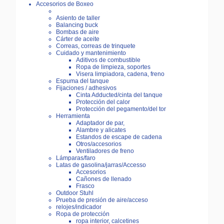
Accesorios de Boxeo
Asiento de taller
Balancing buck
Bombas de aire
Cárter de aceite
Correas, correas de trinquete
Cuidado y mantenimiento
Aditivos de combustible
Ropa de limpieza, soportes
Visera limpiadora, cadena, freno
Espuma del tanque
Fijaciones / adhesivos
Cinta Adducted/cinta del tanque
Protección del calor
Protección del pegamento/del tor
Herramienta
Adaptador de par,
Alambre y alicates
Estandos de escape de cadena
Otros/accesorios
Ventiladores de freno
Lámparas/faro
Latas de gasolina/jarras/Accesso
Accesorios
Cañones de llenado
Frasco
Outdoor Stuhl
Prueba de presión de aire/acceso
relojes/indicador
Ropa de protección
ropa interior, calcetines