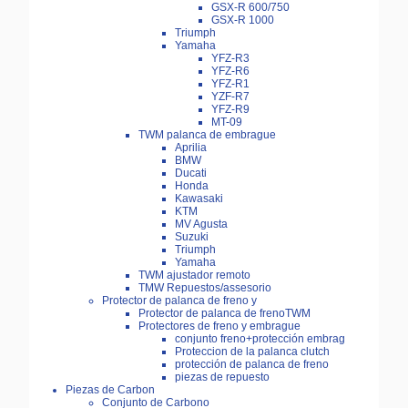
GSX-R 600/750
GSX-R 1000
Triumph
Yamaha
YFZ-R3
YFZ-R6
YFZ-R1
YZF-R7
YFZ-R9
MT-09
TWM palanca de embrague
Aprilia
BMW
Ducati
Honda
Kawasaki
KTM
MV Agusta
Suzuki
Triumph
Yamaha
TWM ajustador remoto
TMW Repuestos/assesorio
Protector de palanca de freno y
Protector de palanca de frenoTWM
Protectores de freno y embrague
conjunto freno+protección embrag
Proteccion de la palanca clutch
protección de palanca de freno
piezas de repuesto
Piezas de Carbon
Conjunto de Carbono