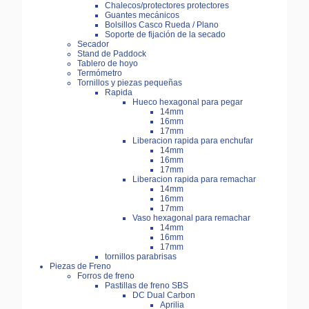
Chalecos/protectores protectores
Guantes mecánicos
Bolsillos Casco Rueda / Plano
Soporte de fijación de la secado
Secador
Stand de Paddock
Tablero de hoyo
Termómetro
Tornillos y piezas pequeñas
Rapida
Hueco hexagonal para pegar
14mm
16mm
17mm
Liberacion rapida para enchufar
14mm
16mm
17mm
Liberacion rapida para remachar
14mm
16mm
17mm
Vaso hexagonal para remachar
14mm
16mm
17mm
tornillos parabrisas
Piezas de Freno
Forros de freno
Pastillas de freno SBS
DC Dual Carbon
Aprilia