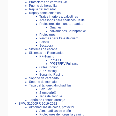
Protectores de carreras GB
Puente de horquilla
Rejilla del radiador
Ropa y complementos
Trajes interiores, calcetines
Accesorios para chalecos Helite
Protectores de manos, guantes
Guantes
salvamanos Bärenpranke
Protectores
Perchas para traje de cuero
Bolsas
Secadora
Sistemas de escape
Sistemas de Reposapies
PP-Tuning
PP517.F
PP517FRV-Full race
Gilles Tooling
ARP Racing
Bonamici Racing
Soporte de carenado
Soporte de montaje
Tapa del tanque, almohadillas
Eazi-Grip
Stompgrip®
Tapa del tanque
Tapón de llenado/drenaje
BMW S1000RR 2019-2022
Almohadillas de caída, protector
Almohadillas de otoño
Protectores de horquilla y swing