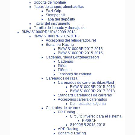
Soporte de montaje
Tapas de tanque, almohadillas
Eazi-Grip
Stompgrip®
Tapa del depósito
Titular del instrumento
Tornillo de llenado y drenaje de
BMW S1000RR/HP4/ 2009-2018
BMW S1000RR 2015-2018
Accesorios del refrigerador, ref
Bonamici Racing
BMW S1000RR 2017-2018
BMW S1000RR 2015-2016
Cadenas, ruedas,-ritzel/accesori
Cadenas
Piñón
Piñones
Tensores de cadena
Carenados de raza
Carenados de carreras BikesPlast
BMW S1000RR 2015-2016
BMW S1000RR 2017-2018
Standard Carenados de carreras
Accesorios carrera carenados
Cojines asiento/goma
Controles de avance
PP Tuning
Circuito inverso para el sistema
PP667.F
S1000RR 2015-2018
ARP-Racing
Bonamici Racing