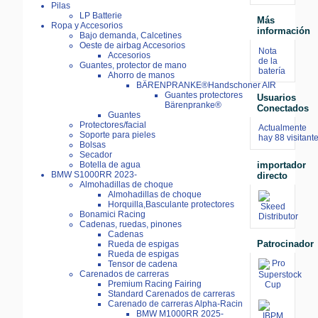
Pilas
LP Batterie
Más
Ropa y Accesorios
información
Bajo demanda, Calcetines
Oeste de airbag Accesorios
Nota
Accesorios
de la
Guantes, protector de mano
batería
Ahorro de manos
BÄRENPRANKE®Handschoner AIR
Guantes protectores
Usuarios
Bärenpranke®
Conectados
Guantes
Protectores/facial
Actualmente
Soporte para pieles
hay 88 visitant
Bolsas
Secador
importador
Botella de agua
BMW S1000RR 2023-
directo
Almohadillas de choque
Almohadillas de choque
Horquilla,Basculante protectores
Bonamici Racing
Cadenas, ruedas, pinones
Cadenas
Patrocinador
Rueda de espigas
Rueda de espigas
Tensor de cadena
Carenados de carreras
Premium Racing Fairing
Standard Carenados de carreras
Carenado de carreras Alpha-Racin
BMW M1000RR 2025-