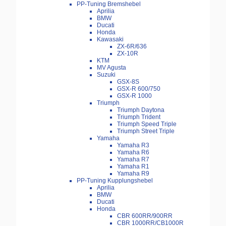
PP-Tuning Bremshebel
Aprilia
BMW
Ducati
Honda
Kawasaki
ZX-6R/636
ZX-10R
KTM
MV Agusta
Suzuki
GSX-8S
GSX-R 600/750
GSX-R 1000
Triumph
Triumph Daytona
Triumph Trident
Triumph Speed Triple
Triumph Street Triple
Yamaha
Yamaha R3
Yamaha R6
Yamaha R7
Yamaha R1
Yamaha R9
PP-Tuning Kupplungshebel
Aprilia
BMW
Ducati
Honda
CBR 600RR/900RR
CBR 1000RR/CB1000R