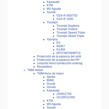
Kawasaki
KTM
MV Agusta
Suzuki
GSX-R 600/750
GSX-R 1000
Triumph
Triumph Daytona
Triumph Trident
Triumph Speed Triple
Triumph Street Triple
Yamaha
R3
R6/R7
R1/R9
MT07/MT09/MT10
Protección de la palanca del emb
Protección de la palanca del PP-
conjunto freno+protección embrag
Recambios
TWM Hebel
TWM freno de mano
Aprilia
BMW
Ducati
Honda
Kawasaki
ZX6R/Z750
ZX10R/Z1000
KTM
MV Agusta
Suzuki