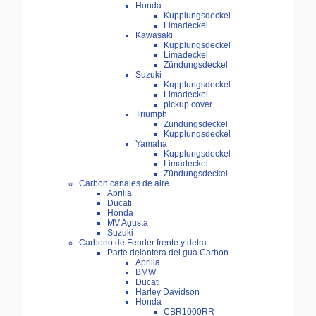
Honda
Kupplungsdeckel
Limadeckel
Kawasaki
Kupplungsdeckel
Limadeckel
Zündungsdeckel
Suzuki
Kupplungsdeckel
Limadeckel
pickup cover
Triumph
Zündungsdeckel
Kupplungsdeckel
Yamaha
Kupplungsdeckel
Limadeckel
Zündungsdeckel
Carbon canales de aire
Aprilia
Ducati
Honda
MV Agusta
Suzuki
Carbono de Fender frente y detra
Parte delantera del gua Carbon
Aprilia
BMW
Ducati
Harley Davidson
Honda
CBR1000RR