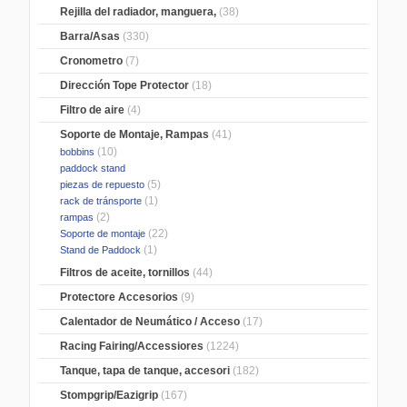
Rejilla del radiador, manguera,
(38)
Barra/Asas
(330)
Cronometro
(7)
Dirección Tope Protector
(18)
Filtro de aire
(4)
Soporte de Montaje, Rampas
(41)
(10)
bobbins
paddock stand
(5)
piezas de repuesto
(1)
rack de tránsporte
(2)
rampas
(22)
Soporte de montaje
(1)
Stand de Paddock
Filtros de aceite, tornillos
(44)
Protectore Accesorios
(9)
Calentador de Neumático / Acceso
(17)
Racing Fairing/Accessiores
(1224)
Tanque, tapa de tanque, accesori
(182)
Stompgrip/Eazigrip
(167)