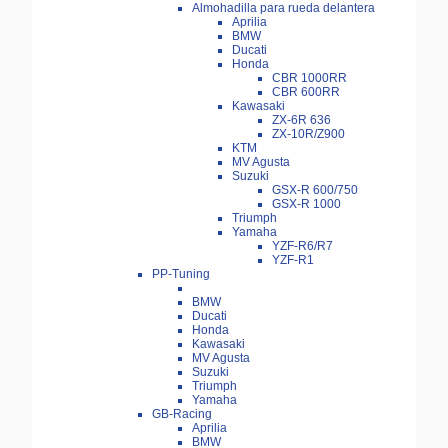
Almohadilla para rueda delantera
Aprilia
BMW
Ducati
Honda
CBR 1000RR
CBR 600RR
Kawasaki
ZX-6R 636
ZX-10R/Z900
KTM
MV Agusta
Suzuki
GSX-R 600/750
GSX-R 1000
Triumph
Yamaha
YZF-R6/R7
YZF-R1
PP-Tuning
BMW
Ducati
Honda
Kawasaki
MV Agusta
Suzuki
Triumph
Yamaha
GB-Racing
Aprilia
BMW