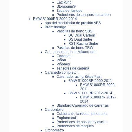
Eazi-Grip
Stompgrip®
Tapa del tanque
Protectores de tanques de carbon
BMW S1000RR 2009-2014
apa del modulador de presión ABS
Bremsbeläge
Pastillas de freno SBS
DC Dual Carbon
DS Dual Sinter
RST Racing Sinter
Pastillas de freno TRW
Cadenas, ruedas,-ritzel/accesori
Cadenas
Piñón
Piñones
Tensores de cadena
Caranedo completo
Carenado racing BikesPlast
BMW S1000RR 2009-2011
BMW S1000RR 2009-
2011
BMW S1000RR 2012-2014
BMW S1000RR 2012-
2014
Standard Carenado de carrerras
Carbonteile
Cubierta de la rueda trasera de
Enginecarát.
Protectores de bastidor y oscila
Protectores de tanques
Cronometro