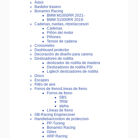
Árbol
Bastidor trasero
Bonamici Racing
BMW M1000RR 2021-
BMW S1000RR 2019-
Cadenas, ruedas,-ritzel/accesori
Cadenas
Piñón del motor
Piñones
Tensor de cadena
Cronometro
Dashboard protector
Decoración de diseño para carena
Deslizadores de rodilla
deslizador de rodilla de madera
Deslizadores de rodilla PSI
Ligtech deslizadores de rodilla
Disco
Escapes
Filtro de aire
Forros de freno/Líneas de freno
Forros de freno
SBS
TRW
alpha
Líneas de freno
GB-Racing Enginecover
Handlebar/cordon de proteccion
PP-Tuning
Bonamici Racing
Gilles
ARP Racing