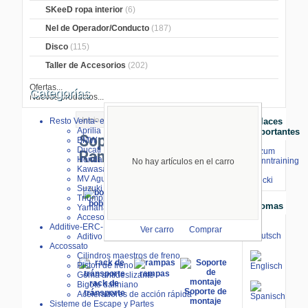
SKeeD ropa interior
(6)
Nel de Operador/Conducto
(187)
Disco
(115)
Taller de Accesorios
(202)
Ofertas...
Categorías
Nuevos productos...
Inicio
> Soporte de Montaje, Rampas
Resto Venta- especial
Enlaces
Aprilia
Importantes
Soporte de Montaje,
BMW
Ducati
⇒ zum
Rampas
Honda
Renntraining
No hay artículos en el carro
Kawasaki
mit
MV Agusta
Stecki
Suzuki
Triumph
bobbins
Idiomas
Yamaha
paddock
piezas de
Accesorios
stand
repuesto
Additive-ERC-Bike
Ver carro
Comprar
Aditivo ERC-Bike
Accossato
Cilindros maestros de freno
Piston de freno
rampas
Goma antideslizante
rack de
Bigote daliniano
Soporte de
tránsporte
Aceleradores de acción rápida
montaje
Sisteme de Escape y Partes