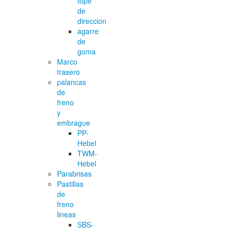
tope
de
direccion
agarre
de
goma
Marco
trasero
palancas
de
freno
y
embrague
PP-
Hebel
TWM-
Hebel
Parabrisas
Pastillas
de
freno
lineas
SBS-