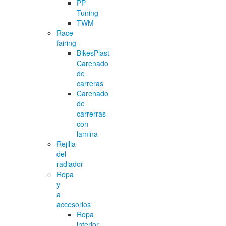
PP-
Tuning
TWM
Race
fairing
BikesPlast
Carenado
de
carreras
Carenado
de
carrerras
con
lamina
Rejilla
del
radiador
Ropa
y
a
accesorios
Ropa
interior,