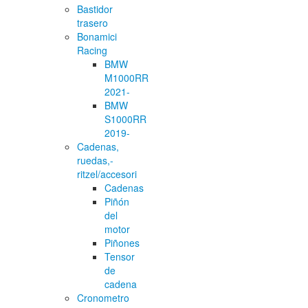
Bastidor
trasero
Bonamici
Racing
BMW
M1000RR
2021-
BMW
S1000RR
2019-
Cadenas,
ruedas,-
ritzel/accesori
Cadenas
Piñón
del
motor
Piñones
Tensor
de
cadena
Cronometro