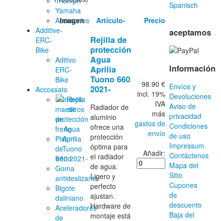
Triumph
Yamaha
Imagen
Artículo-
Precio
Accesorios
Additive-
aceptamos
Rejilla de
ERC-
protección
Bike
Agua
Aditivo
Información
Aprilia
ERC-
Tuono 660
Bike
98.90 €
Envíos y
2021-
Accossato
incl. 19%
Devoluciones
Cilindros
IVA
Aviso de
Radiador de
maestros
más
privacidad
aluminio
de
gastos de
Condiciones
ofrece una
freno
envío
de uso
protección
Piston
Impressum
óptima para
de
Añadir:
Contáctenos
el radiador
freno
Mapa del
de agua.
Goma
Sitio
Ligero y
antideslizante
Cupones
perfecto
Bigote
de
ajustan.
daliniano
descuento
Hardware de
Aceleradores
Baja del
montaje está
de