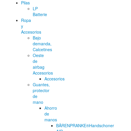
Pilas
LP
Batterie
Ropa
y
Accesorios
Bajo
demanda,
Calcetines
Oeste
de
airbag
Accesorios
Accesorios
Guantes,
protector
de
mano
Ahorro
de
manos
BÄRENPRANKE®Handschoner