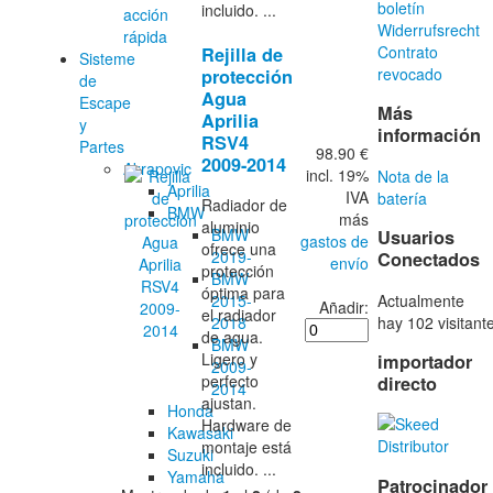
boletín
incluido. ...
acción
Widerrufsrecht
rápida
Contrato
Rejilla de
Sisteme
revocado
protección
de
Agua
Escape
Más
Aprilia
y
información
RSV4
Partes
98.90 €
2009-2014
Akrapovic
incl. 19%
Nota de la
Aprilia
IVA
batería
Radiador de
BMW
más
aluminio
BMW
Usuarios
gastos de
ofrece una
2019-
Conectados
envío
protección
BMW
óptima para
Actualmente
2015-
Añadir:
el radiador
hay 102 visitant
2018
de agua.
BMW
Ligero y
importador
2009-
perfecto
directo
2014
ajustan.
Honda
Hardware de
Kawasaki
montaje está
Suzuki
incluido. ...
Yamaha
Patrocinador