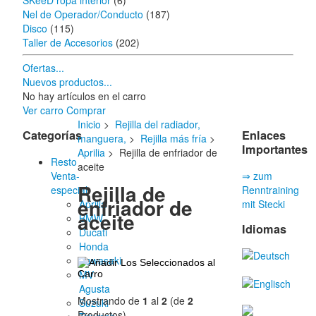
SKeeD ropa interior
(6)
Nel de Operador/Conducto
(187)
Disco
(115)
Taller de Accesorios
(202)
Ofertas...
Nuevos productos...
No hay artículos en el carro
Ver carro
Comprar
Inicio
>
Rejilla del radiador,
Categorías
Enlaces
manguera,
>
Rejilla más fría
>
Importantes
Aprilia
> Rejilla de enfriador de
Resto
aceite
Venta-
⇒ zum
Rejilla de
especial
Renntraining
enfriador de
Aprilia
mit Stecki
aceite
BMW
Idiomas
Ducati
Honda
Kawasaki
MV
Agusta
Mostrando de
1
al
2
(de
2
Suzuki
Productos)