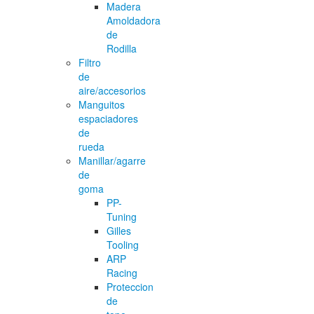
Madera
Amoldadora
de
Rodilla
Filtro
de
aire/accesorios
Manguitos
espaciadores
de
rueda
Manillar/agarre
de
goma
PP-
Tuning
Gilles
Tooling
ARP
Racing
Proteccion
de