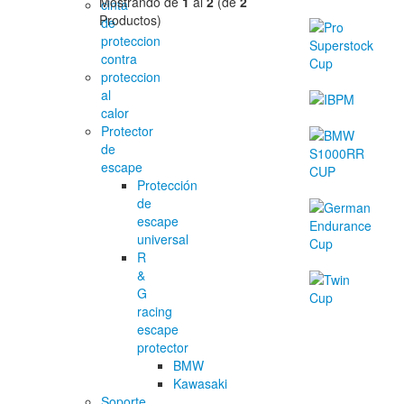
Mostrando de
1
al
2
(de
2
cinta
Productos)
de
proteccion
contra
proteccion
al
calor
Protector
de
escape
Protección
de
escape
universal
R
&
G
racing
escape
protector
BMW
Kawasaki
Soporte