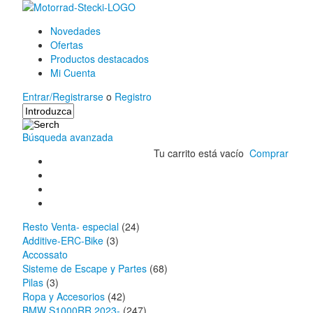
Novedades
Ofertas
Productos destacados
Mi Cuenta
Entrar/Registrarse
o
Registro
Búsqueda avanzada
Tu carrito está vacío
Comprar
Resto Venta- especial
(24)
Additive-ERC-Bike
(3)
Accossato
Sisteme de Escape y Partes
(68)
Pilas
(3)
Ropa y Accesorios
(42)
BMW S1000RR 2023-
(247)