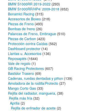
BMW S1000RR 2019-2022
(293)
BMW S1000RR/HP4/ 2009-2018
(652)
Bonamici Racing
(315)
Accesorios de Boxeo
(218)
Piezas de Freno
(493)
Bombas de freno
(26)
Palancas de Freno, Embrague
(510)
Piezas de Carbon
(423)
Protección contra Caídas
(562)
Dashboard protector
(14)
Llantas u. Accesorios
(136)
Reposapiés
(1644)
Vale de regalo
(1)
GB Racing Protectores
(607)
Bastidor Trasero
(69)
Cadenas, ruedas dentadas y piñon
(139)
Amoladora de la rodilla/Protecto
(27)
Mango Corto Gas
(33)
Rejilla del radiador, manguera,
(38)
Rejilla más fría
(32)
Aprilia
(2)
Rejilla de enfriador de aceite
(2)