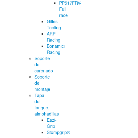
PP517FRV-
Full
race
Gilles
Tooling
ARP
Racing
Bonamici
Racing
Soporte
de
carenado
Soporte
de
montaje
Tapa
del
tanque,
almohadillas
Eazi-
Grip
Stompgrip®