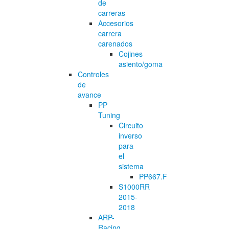
de
carreras
Accesorios
carrera
carenados
Cojines
asiento/goma
Controles
de
avance
PP
Tuning
Circuito
inverso
para
el
sistema
PP667.F
S1000RR
2015-
2018
ARP-
Racing