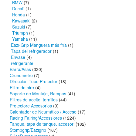
BMW
(7)
Ducati
(1)
Honda
(1)
Kawasaki
(2)
Suzuki
(7)
Triumph
(1)
Yamaha
(11)
Eazi-Grip Manguera más fría
(1)
Tapa del refrigerador
(1)
Envase
(4)
refrigerante
Barra/Asas
(330)
Cronometro
(7)
Dirección Tope Protector
(18)
Filtro de aire
(4)
Soporte de Montaje, Rampas
(41)
Filtros de aceite, tornillos
(44)
Protectore Accesorios
(9)
Calentador de Neumático / Acceso
(17)
Racing Fairing/Accessiores
(1224)
Tanque, tapa de tanque, accesori
(182)
Stompgrip/Eazigrip
(167)