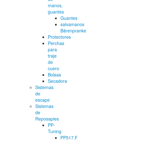
manos,
guantes
Guantes
salvamanos
Bärenpranke
Protectores
Perchas
para
traje
de
cuero
Bolsas
Secadora
Sistemas
de
escape
Sistemas
de
Reposapies
PP-
Tuning
PP517.F