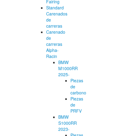
Fairing
Standard
Carenados
de
carreras
Carenado
de
carreras
Alpha-
Racin
BMW
M1000RR
2025-
Piezas
de
carbono
Piezas
de
PRFV
BMW
S1000RR
2023-
Piezas