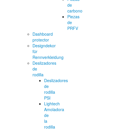
de
carbono
Piezas
de
PRFV
Dashboard
protector
Designdekor
für
Rennverkleidung
Deslizadores
de
rodilla
Deslizadores
de
rodilla
PSI
Lightech
Amoladora
de
la
rodilla