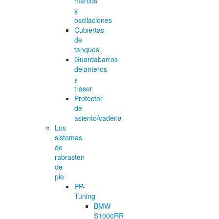
marcos
y
oscilaciones
Cubiertas
de
tanques
Guardabarros
delanteros
y
traser
Protector
de
asiento/cadena
Los
sistemas
de
rabrasten
de
pie
PP-
Tuning
BMW
S1000RR