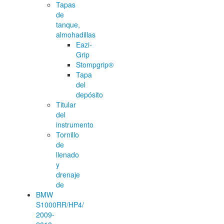
Tapas
de
tanque,
almohadillas
Eazi-
Grip
Stompgrip®
Tapa
del
depósito
Titular
del
instrumento
Tornillo
de
llenado
y
drenaje
de
BMW
S1000RR/HP4/
2009-