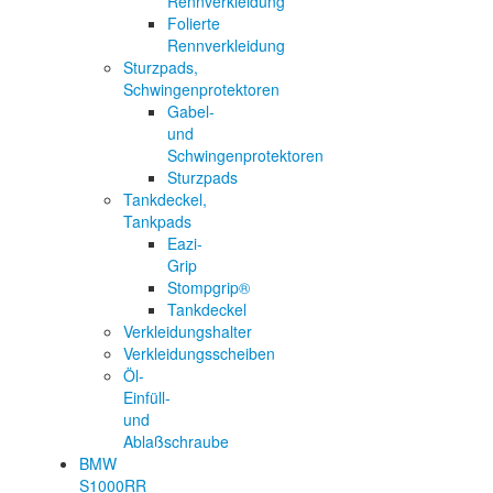
Rennverkleidung
Folierte
Rennverkleidung
Sturzpads,
Schwingenprotektoren
Gabel-
und
Schwingenprotektoren
Sturzpads
Tankdeckel,
Tankpads
Eazi-
Grip
Stompgrip®
Tankdeckel
Verkleidungshalter
Verkleidungsscheiben
Öl-
Einfüll-
und
Ablaßschraube
BMW
S1000RR