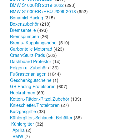
BMW S1000RR 2019-2022
(293)
BMW S1000RR /HP4/ 2009-2018
(652)
Bonamici Racing
(315)
Boxenzubehör
(218)
Bremsenteile
(493)
Bremspumpen
(26)
Brems- Kupplungshebel
(510)
Carbonteile Motorrad
(423)
Crash/Sturz-Pads
(562)
Dashboard Protektor
(14)
Felgen u. Zubehör
(136)
Fußrastenanlagen
(1644)
Geschenkgutscheine
(1)
GB Racing Protektoren
(607)
Heckrahmen
(69)
Ketten,-Räder,-Ritzel,Zubehör
(139)
Knieschleifer/Protektoren
(27)
Kurzgasgriffe
(33)
Kühlergitter,-Schlauch, Behälter
(38)
Kühlergitter
(32)
Aprilia
(2)
BMW
(7)