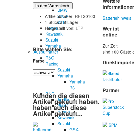
Weitere
2018
Informatione
BMW
2009-
Artikelnummer: RFT20100
Batteriehinweis
2014
1 Stück auf Lager
Honda
Wer ist
Hergestellt von: LTP
Kawasaki
online
Suzuki
Zur Zeit
Yamaha
Bitte wählen Sie:
sind 100 Gäste o
Auspuffhalter
R&G
Farbe
Direktimport
Racing
Suzuki
Yamaha
Yamaha
R6
Partner
CNC
Kunden die diesen
Aprilia
Artikel gekauft haben,
BMW
haben auch diese
Honda
Artikel gekauft...
Kawasaki
Suzuki
GSX-