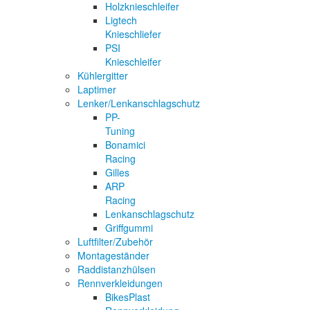
Holzknieschleifer
Ligtech
Knieschliefer
PSI
Knieschleifer
Kühlergitter
Laptimer
Lenker/Lenkanschlagschutz
PP-
Tuning
Bonamici
Racing
Gilles
ARP
Racing
Lenkanschlagschutz
Griffgummi
Luftfilter/Zubehör
Montageständer
Raddistanzhülsen
Rennverkleidungen
BikesPlast