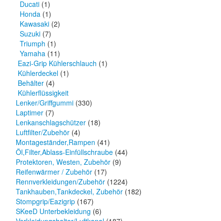
Ducati
(1)
Honda
(1)
Kawasaki
(2)
Suzuki
(7)
Triumph
(1)
Yamaha
(11)
Eazi-Grip Kühlerschlauch
(1)
Kühlerdeckel
(1)
Behälter
(4)
Kühlerflüssigkeit
Lenker/Griffgummi
(330)
Laptimer
(7)
Lenkanschlagschützer
(18)
Luftfilter/Zubehör
(4)
Montageständer,Rampen
(41)
Öl,Filter,Ablass-Einfüllschraube
(44)
Protektoren, Westen, Zubehör
(9)
Reifenwärmer / Zubehör
(17)
Rennverkleidungen/Zubehör
(1224)
Tankhauben,Tankdeckel, Zubehör
(182)
Stompgrip/Eazigrip
(167)
SKeeD Unterbekleidung
(6)