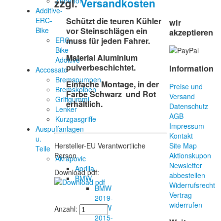
zzgl.
Versandkosten
Zubehör
Additive-
ERC-
Schützt die teuren Kühler
wir
Bike
vor Steinschlägen ein
akzeptieren
ERC-
muss für jeden Fahrer.
Bike
Material Aluminium
Additive
pulverbeschichtet.
Information
Accossato
Bremspumpen
Einfache Montage, in der
Preise und
Bremskolben
Farbe Schwarz und Rot
Versand
Griffgummi
erhältlich.
Datenschutz
Lenker
AGB
Kurzgasgriffe
Impressum
Auspuffanlagen
Kontakt
u.
Hersteller-EU Verantwortliche
Site Map
Teile
Person
Aktionskupon
Akrapovic
Newsletter
Aprilia
Download pdf:
abbestellen
BMW
Widerrufsrecht
BMW
Vertrag
2019-
widerrufen
BMW
Anzahl:
2015-