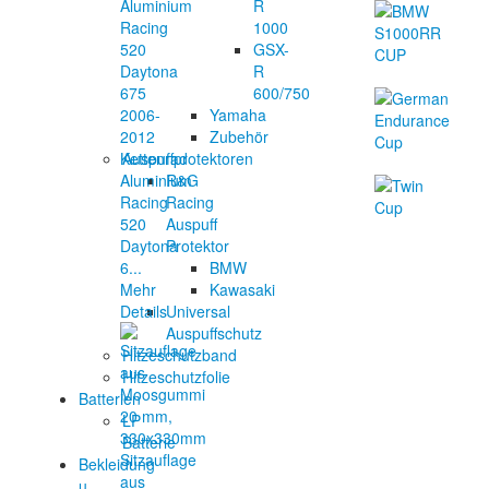
R
1000
GSX-
R
600/750
Yamaha
Zubehör
Kettenrad
Auspuffprotektoren
Aluminium
R&G
Racing
Racing
520
Auspuff
Daytona
Protektor
6...
BMW
Mehr
Kawasaki
Details
Universal
Auspuffschutz
Hitzeschutzband
Hitzeschutzfolie
Batterien
LP
Batterie
Sitzauflage
Bekleidung
aus
u.