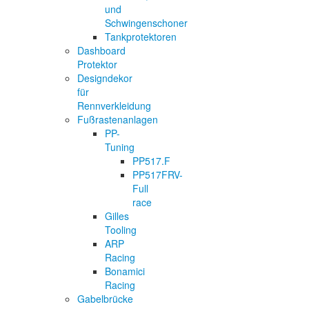
und
Schwingenschoner
Tankprotektoren
Dashboard
Protektor
Designdekor
für
Rennverkleidung
Fußrastenanlagen
PP-
Tuning
PP517.F
PP517FRV-
Full
race
Gilles
Tooling
ARP
Racing
Bonamici
Racing
Gabelbrücke