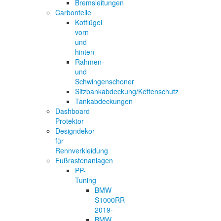
Bremsleitungen
Carbonteile
Kotflügel
vorn
und
hinten
Rahmen-
und
Schwingenschoner
Sitzbankabdeckung/Kettenschutz
Tankabdeckungen
Dashboard
Protektor
Designdekor
für
Rennverkleidung
Fußrastenanlagen
PP-
Tuning
BMW
S1000RR
2019-
BMW