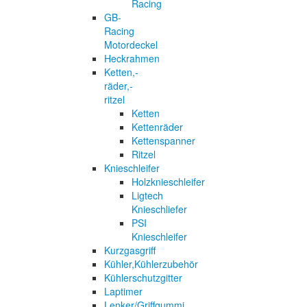
Racing
GB-
Racing
Motordeckel
Heckrahmen
Ketten,-
räder,-
ritzel
Ketten
Kettenräder
Kettenspanner
Ritzel
Knieschleifer
Holzknieschleifer
Ligtech
Knieschliefer
PSI
Knieschleifer
Kurzgasgriff
Kühler,Kühlerzubehör
Kühlerschutzgitter
Laptimer
Lenker/Griffgummi