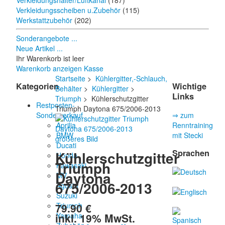
Verkleidungshalter/Luftkanal
(187)
Verkleidungsscheiben u.Zubehör
(115)
Werkstattzubehör
(202)
Sonderangebote ...
Neue Artikel ...
Ihr Warenkorb ist leer
Warenkorb anzeigen
Kasse
Startseite
>
Kühlergitter,-Schlauch,
Kategorien
Wichtige
Behälter
>
Kühlergitter
>
Links
Triumph
> Kühlerschutzgitter
Restposten-
Triumph Daytona 675/2006-2013
Sonderverkauf
⇒ zum
Aprilia
Renntraining
BMW
mit Stecki
größeres Bild
Ducati
Sprachen
Kühlerschutzgitter
Honda
Triumph
Kawasaki
Daytona
MV
675/2006-2013
Agusta
Suzuki
79.90 €
Triumph
inkl. 19% MwSt.
Yamaha