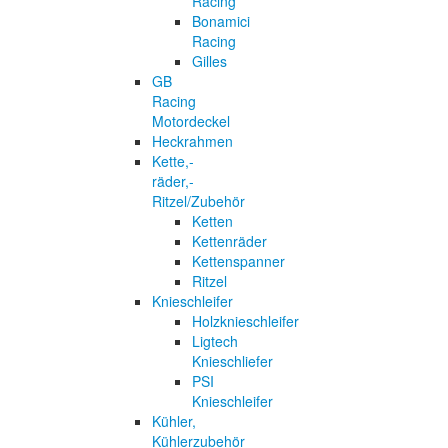
Racing
Bonamici
Racing
Gilles
GB
Racing
Motordeckel
Heckrahmen
Kette,-
räder,-
Ritzel/Zubehör
Ketten
Kettenräder
Kettenspanner
Ritzel
Knieschleifer
Holzknieschleifer
Ligtech
Knieschliefer
PSI
Knieschleifer
Kühler,
Kühlerzubehör