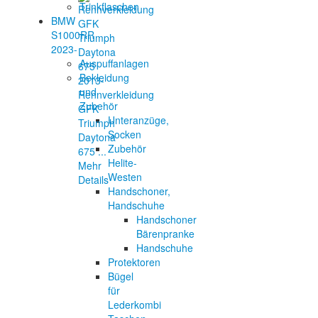
Trinkflaschen
BMW
S1000RR
2023-
Auspuffanlagen
Bekleidung
und
Rennverkleidung
Zubehör
GFK
Unteranzüge,
Triumph
Socken
Daytona
Zubehör
675 ...
Helite-
Mehr
Westen
Details
Handschoner,
Handschuhe
Handschoner
Bärenpranke
Handschuhe
Protektoren
Bügel
für
Lederkombi