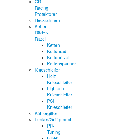
GB-
Racing
Protektoren
Heckrahmen
Ketten-,
Räder-,
Ritzel
Ketten
Kettenrad
Kettenritzel
Kettenspanner
Knieschleifer
Holz-
Knieschleifer
Lightech-
Knieschleifer
PSI
Knieschleifer
Kühlergitter
Lenker/Griffgummi
PP-
Tuning
Gilles