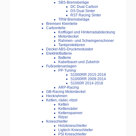
SBS-Bremsbeläge
DC Dual Carbon
DS Dual Sinter
RST Racing Sinter
TRW Bremsbeläge
Bremsen Kleinteile
Carbonteile
Kotflügel und Hinterradabdeckung
Motordeckel
Rahmen- und Schwingenschoner
Tankprotektoren
Deckel ABS-Druckmodulator
Elektrik/Batterie
Batterie
Kabelbaum und Zubehör
Fußrastenanlagen
PP-Tuning
S1000RR 2015-2018
S1000RR 2009-2014
S1000R 2014-2016
ARP-Racing
GB-Racing Motordeckel
Heckrahmen
Ketten,-räder,-ritzel
Ketten
Kettenräder
Kettenspanner
Ritzel
Knieschleifer
Holzknieschleifer
Ligtech Knieschliefer
PSI Knieschleifer