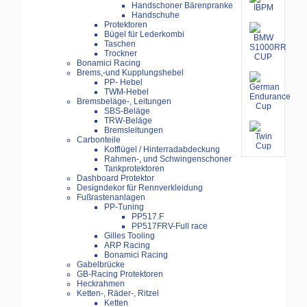
Handschoner Bärenpranke
Handschuhe
Protektoren
Bügel für Lederkombi
Taschen
Trockner
Bonamici Racing
Brems,-und Kupplungshebel
PP- Hebel
TWM-Hebel
Bremsbeläge-, Leitungen
SBS-Beläge
TRW-Beläge
Bremsleitungen
Carbonteile
Kotflügel / Hinterradabdeckung
Rahmen-, und Schwingenschoner
Tankprotektoren
Dashboard Protektor
Designdekor für Rennverkleidung
Fußrastenanlagen
PP-Tuning
PP517.F
PP517FRV-Full race
Gilles Tooling
ARP Racing
Bonamici Racing
Gabelbrücke
GB-Racing Protektoren
Heckrahmen
Ketten-, Räder-, Ritzel
Ketten