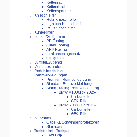
Kettenrad
Kettenritzel
Kettenspanner
Knieschleifer
Holz-Knieschleifer
Lightech-Knieschleifer
PSI Knieschleifer
Kühlergitter
Lenker/Griffgummi
PP-Tuning
Gilles Tooling
ARP Racing
Lenkanschlagschutz
Griffgummi
Luftfilter/Zubehör
Montageständer
Raddistanzhülsen
Rennverkleidungen
Premium Rennverkleidung
Standard Rennverkleidungen
Alpha-Racing Rennverkleidung
BMW M1000RR 2025-
Carbonteile
GFK-Teile
BMW S1000RR 2023-
Carbonteile
GFK-Teile
Sturzpads
Gabel-u. Schwingenprotektoren
Sturzpads
Tankdeckel-, Tankpads
Eazi-Grip