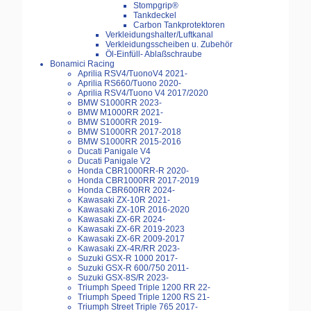
Stompgrip®
Tankdeckel
Carbon Tankprotektoren
Verkleidungshalter/Luftkanal
Verkleidungsscheiben u. Zubehör
Öl-Einfüll- Ablaßschraube
Bonamici Racing
Aprilia RSV4/TuonoV4 2021-
Aprilia RS660/Tuono 2020-
Aprilia RSV4/Tuono V4 2017/2020
BMW S1000RR 2023-
BMW M1000RR 2021-
BMW S1000RR 2019-
BMW S1000RR 2017-2018
BMW S1000RR 2015-2016
Ducati Panigale V4
Ducati Panigale V2
Honda CBR1000RR-R 2020-
Honda CBR1000RR 2017-2019
Honda CBR600RR 2024-
Kawasaki ZX-10R 2021-
Kawasaki ZX-10R 2016-2020
Kawasaki ZX-6R 2024-
Kawasaki ZX-6R 2019-2023
Kawasaki ZX-6R 2009-2017
Kawasaki ZX-4R/RR 2023-
Suzuki GSX-R 1000 2017-
Suzuki GSX-R 600/750 2011-
Suzuki GSX-8S/R 2023-
Triumph Speed Triple 1200 RR 22-
Triumph Speed Triple 1200 RS 21-
Triumph Street Triple 765 2017-