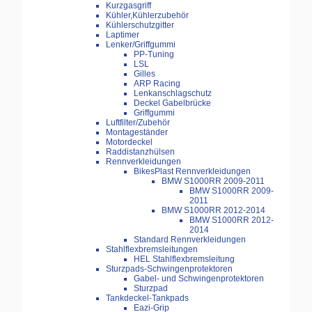
Kurzgasgriff
Kühler,Kühlerzubehör
Kühlerschutzgitter
Laptimer
Lenker/Griffgummi
PP-Tuning
LSL
Gilles
ARP Racing
Lenkanschlagschutz
Deckel Gabelbrücke
Griffgummi
Luftfilter/Zubehör
Montageständer
Motordeckel
Raddistanzhülsen
Rennverkleidungen
BikesPlast Rennverkleidungen
BMW S1000RR 2009-2011
BMW S1000RR 2009-
2011
BMW S1000RR 2012-2014
BMW S1000RR 2012-
2014
Standard Rennverkleidungen
Stahlflexbremsleitungen
HEL Stahlflexbremsleitung
Sturzpads-Schwingenprotektoren
Gabel- und Schwingenprotektoren
Sturzpad
Tankdeckel-Tankpads
Eazi-Grip