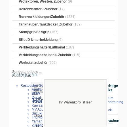
Protektoren, Westen, Zubehör
(9)
Reifenwärmer / Zubehör
(17)
Rennverkleidungen/Zubehör
(1224)
Tankhauben,Tankdeckel, Zubehör
(182)
Stompgrip/Eazigrip
(167)
SKeeD Unterbekleidung
(6)
Verkleidungshalter/Luftkanal
(187)
Verkleidungsscheiben u.Zubehör
(115)
Werkstattzubehör
(202)
Sonderangebote ...
Kategorien
Neue Artikel ...
Startseite
>
Ketten,-Räder,-
Restposten-Sonderverkauf
Wichtige
Ritzel,Zubehör
>
Kettenräder
>
Honda
>
Aprilia
Links
Honda CBR600RR
BMW
Ducati
⇒ zum
Honda CBR600RR
Honda
Renntraining
Ihr Warenkorb ist leer
Kawasaki
mit
MV Agusta
Stecki
Suzuki
Zeige
1
bis
3
(von
3
Artikeln)
Triumph
Sprachen
Yamaha
Zubehör
Artikelbild
Artikelname-
Preis