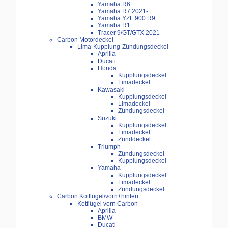
Yamaha R6
Yamaha R7 2021-
Yamaha YZF 900 R9
Yamaha R1
Tracer 9/GT/GTX 2021-
Carbon Motordeckel
Lima-Kupplung-Zündungsdeckel
Aprilia
Ducati
Honda
Kupplungsdeckel
Limadeckel
Kawasaki
Kupplungsdeckel
Limadeckel
Zündungsdeckel
Suzuki
Kupplungsdeckel
Limadeckel
Zünddeckel
Triumph
Zündungsdeckel
Kupplungsdeckel
Yamaha
Kupplungsdeckel
Limadeckel
Zündungsdeckel
Carbon Kotflügel/vorn+hinten
Kotflügel vorn Carbon
Aprilia
BMW
Ducati