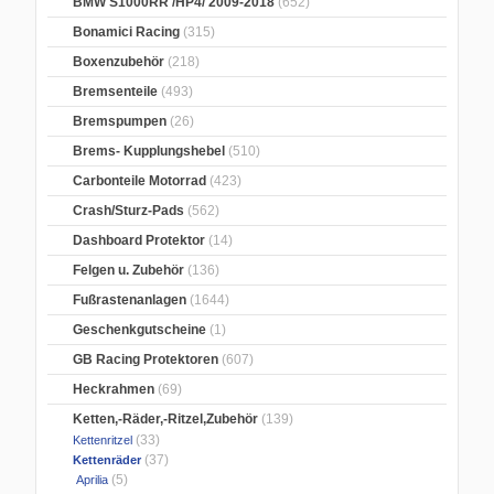
BMW S1000RR /HP4/ 2009-2018
(652)
Bonamici Racing
(315)
Boxenzubehör
(218)
Bremsenteile
(493)
Bremspumpen
(26)
Brems- Kupplungshebel
(510)
Carbonteile Motorrad
(423)
Crash/Sturz-Pads
(562)
Dashboard Protektor
(14)
Felgen u. Zubehör
(136)
Fußrastenanlagen
(1644)
Geschenkgutscheine
(1)
GB Racing Protektoren
(607)
Heckrahmen
(69)
Ketten,-Räder,-Ritzel,Zubehör
(139)
(33)
Kettenritzel
(37)
Kettenräder
(5)
Aprilia