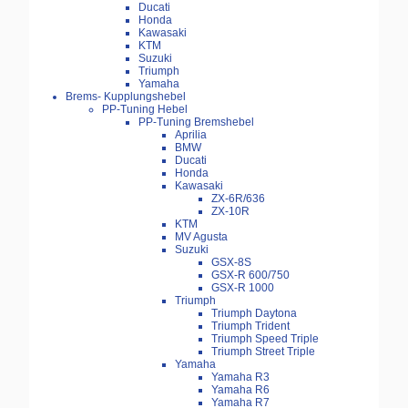
Ducati
Honda
Kawasaki
KTM
Suzuki
Triumph
Yamaha
Brems- Kupplungshebel
PP-Tuning Hebel
PP-Tuning Bremshebel
Aprilia
BMW
Ducati
Honda
Kawasaki
ZX-6R/636
ZX-10R
KTM
MV Agusta
Suzuki
GSX-8S
GSX-R 600/750
GSX-R 1000
Triumph
Triumph Daytona
Triumph Trident
Triumph Speed Triple
Triumph Street Triple
Yamaha
Yamaha R3
Yamaha R6
Yamaha R7