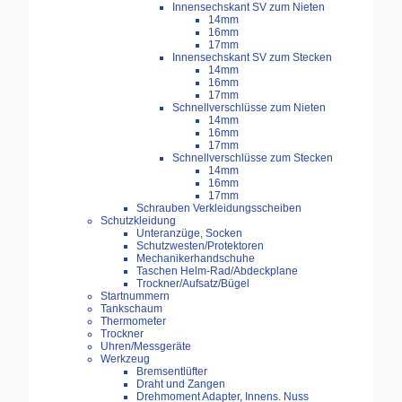
Innensechskant SV zum Nieten
14mm
16mm
17mm
Innensechskant SV zum Stecken
14mm
16mm
17mm
Schnellverschlüsse zum Nieten
14mm
16mm
17mm
Schnellverschlüsse zum Stecken
14mm
16mm
17mm
Schrauben Verkleidungsscheiben
Schutzkleidung
Unteranzüge, Socken
Schutzwesten/Protektoren
Mechanikerhandschuhe
Taschen Helm-Rad/Abdeckplane
Trockner/Aufsatz/Bügel
Startnummern
Tankschaum
Thermometer
Trockner
Uhren/Messgeräte
Werkzeug
Bremsentlüfter
Draht und Zangen
Drehmoment Adapter, Innens. Nuss