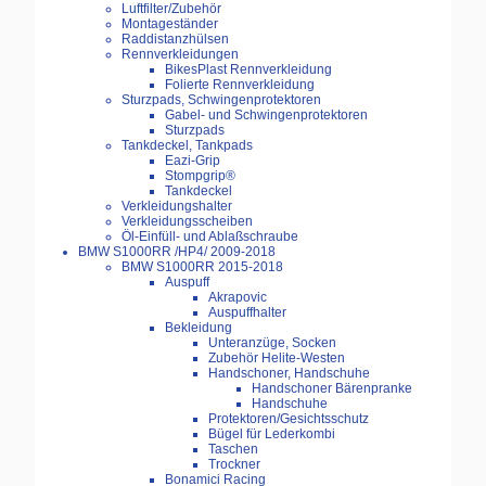
Luftfilter/Zubehör
Montageständer
Raddistanzhülsen
Rennverkleidungen
BikesPlast Rennverkleidung
Folierte Rennverkleidung
Sturzpads, Schwingenprotektoren
Gabel- und Schwingenprotektoren
Sturzpads
Tankdeckel, Tankpads
Eazi-Grip
Stompgrip®
Tankdeckel
Verkleidungshalter
Verkleidungsscheiben
Öl-Einfüll- und Ablaßschraube
BMW S1000RR /HP4/ 2009-2018
BMW S1000RR 2015-2018
Auspuff
Akrapovic
Auspuffhalter
Bekleidung
Unteranzüge, Socken
Zubehör Helite-Westen
Handschoner, Handschuhe
Handschoner Bärenpranke
Handschuhe
Protektoren/Gesichtsschutz
Bügel für Lederkombi
Taschen
Trockner
Bonamici Racing