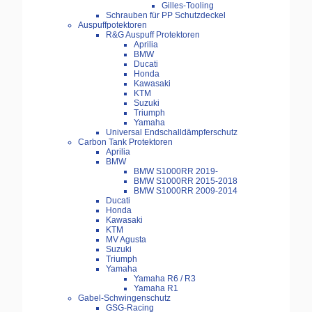
Gilles-Tooling
Schrauben für PP Schutzdeckel
Auspuffpotektoren
R&G Auspuff Protektoren
Aprilia
BMW
Ducati
Honda
Kawasaki
KTM
Suzuki
Triumph
Yamaha
Universal Endschalldämpferschutz
Carbon Tank Protektoren
Aprilia
BMW
BMW S1000RR 2019-
BMW S1000RR 2015-2018
BMW S1000RR 2009-2014
Ducati
Honda
Kawasaki
KTM
MV Agusta
Suzuki
Triumph
Yamaha
Yamaha R6 / R3
Yamaha R1
Gabel-Schwingenschutz
GSG-Racing