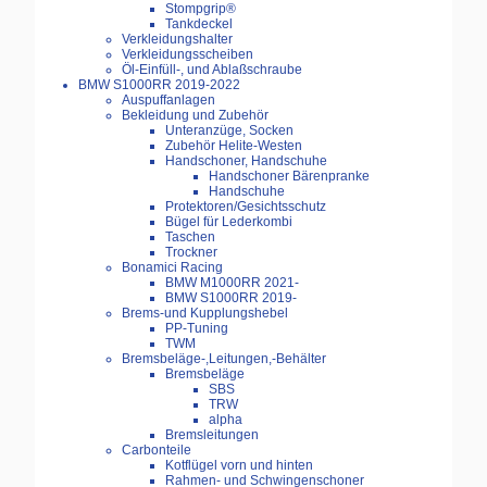
Stompgrip®
Tankdeckel
Verkleidungshalter
Verkleidungsscheiben
Öl-Einfüll-, und Ablaßschraube
BMW S1000RR 2019-2022
Auspuffanlagen
Bekleidung und Zubehör
Unteranzüge, Socken
Zubehör Helite-Westen
Handschoner, Handschuhe
Handschoner Bärenpranke
Handschuhe
Protektoren/Gesichtsschutz
Bügel für Lederkombi
Taschen
Trockner
Bonamici Racing
BMW M1000RR 2021-
BMW S1000RR 2019-
Brems-und Kupplungshebel
PP-Tuning
TWM
Bremsbeläge-,Leitungen,-Behälter
Bremsbeläge
SBS
TRW
alpha
Bremsleitungen
Carbonteile
Kotflügel vorn und hinten
Rahmen- und Schwingenschoner