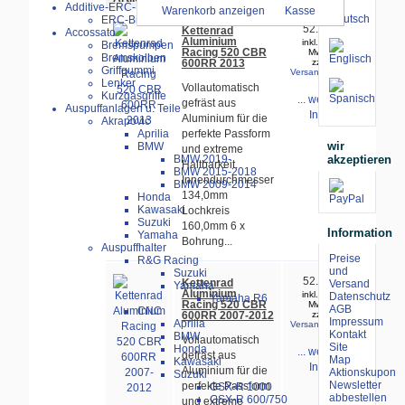
Additive-ERC-Bike
Warenkorb anzeigen
Kasse
ERC-Bike Additive
52.00 €
Kettenrad
Accossato
Aluminium
inkl. 19%
Bremspumpen
Racing 520 CBR
MwSt.
Bremskolben
600RR 2013
zzgl.
Griffgummi
Versandkosten
Lenker
Vollautomatisch
Kurzgasgriffe
... weitere
gefräst aus
Auspuffanlagen u. Teile
Infos
Aluminium für die
Akrapovic
Aprilia
perfekte Passform
wir
BMW
und extreme
akzeptieren
BMW 2019-
Haltbarkeit.
BMW 2015-2018
Innendurchmesser
BMW 2009-2014
134,0mm
Honda
Kawasaki
Lochkreis
Suzuki
160,0mm 6 x
Information
Yamaha
Bohrung...
Auspuffhalter
Preise
R&G Racing
und
Suzuki
52.00 €
Kettenrad
Versand
Yamaha
Aluminium
inkl. 19%
Datenschutz
Yamaha R6
Racing 520 CBR
MwSt.
AGB
CNC
600RR 2007-2012
zzgl.
Impressum
Aprilia
Versandkosten
Kontakt
BMW
Vollautomatisch
Site
Honda
... weitere
gefräst aus
Map
Kawasaki
Infos
Aluminium für die
Aktionskupon
Suzuki
Newsletter
perfekte Passform
GSX-R 1000
abbestellen
GSX-R 600/750
und extreme