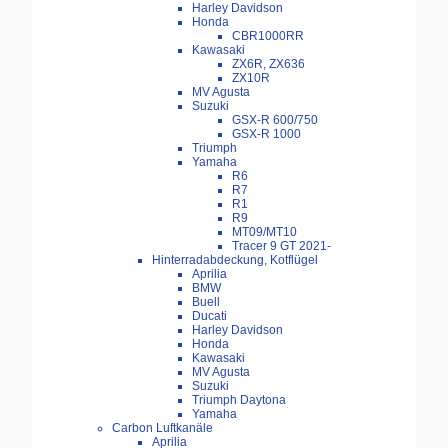
Harley Davidson
Honda
CBR1000RR
Kawasaki
ZX6R, ZX636
ZX10R
MV Agusta
Suzuki
GSX-R 600/750
GSX-R 1000
Triumph
Yamaha
R6
R7
R1
R9
MT09/MT10
Tracer 9 GT 2021-
Hinterradabdeckung, Kotflügel
Aprilia
BMW
Buell
Ducati
Harley Davidson
Honda
Kawasaki
MV Agusta
Suzuki
Triumph Daytona
Yamaha
Carbon Luftkanäle
Aprilia