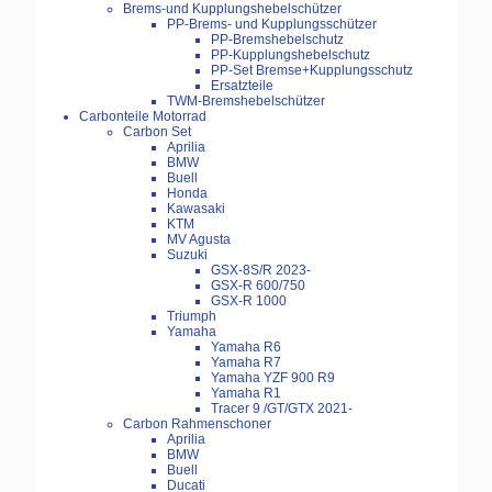
Brems-und Kupplungshebelschützer
PP-Brems- und Kupplungsschützer
PP-Bremshebelschutz
PP-Kupplungshebelschutz
PP-Set Bremse+Kupplungsschutz
Ersatzteile
TWM-Bremshebelschützer
Carbonteile Motorrad
Carbon Set
Aprilia
BMW
Buell
Honda
Kawasaki
KTM
MV Agusta
Suzuki
GSX-8S/R 2023-
GSX-R 600/750
GSX-R 1000
Triumph
Yamaha
Yamaha R6
Yamaha R7
Yamaha YZF 900 R9
Yamaha R1
Tracer 9 /GT/GTX 2021-
Carbon Rahmenschoner
Aprilia
BMW
Buell
Ducati