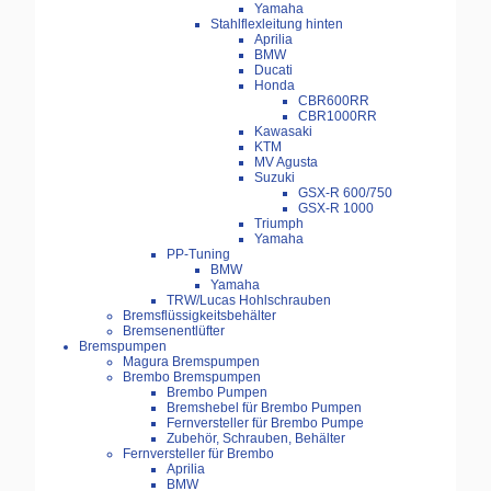
Yamaha
Stahlflexleitung hinten
Aprilia
BMW
Ducati
Honda
CBR600RR
CBR1000RR
Kawasaki
KTM
MV Agusta
Suzuki
GSX-R 600/750
GSX-R 1000
Triumph
Yamaha
PP-Tuning
BMW
Yamaha
TRW/Lucas Hohlschrauben
Bremsflüssigkeitsbehälter
Bremsenentlüfter
Bremspumpen
Magura Bremspumpen
Brembo Bremspumpen
Brembo Pumpen
Bremshebel für Brembo Pumpen
Fernversteller für Brembo Pumpe
Zubehör, Schrauben, Behälter
Fernversteller für Brembo
Aprilia
BMW