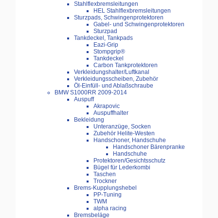
Stahlflexbremsleitungen
HEL Stahlflexbremsleitungen
Sturzpads, Schwingenprotektoren
Gabel- und Schwingenprotektoren
Sturzpad
Tankdeckel, Tankpads
Eazi-Grip
Stompgrip®
Tankdeckel
Carbon Tankprotektoren
Verkleidungshalter/Luftkanal
Verkleidungsscheiben, Zubehör
Öl-Einfüll- und Ablaßschraube
BMW S1000RR 2009-2014
Auspuff
Akrapovic
Auspuffhalter
Bekleidung
Unteranzüge, Socken
Zubehör Helite-Westen
Handschoner, Handschuhe
Handschoner Bärenpranke
Handschuhe
Protektoren/Gesichtsschutz
Bügel für Lederkombi
Taschen
Trockner
Brems-Kupplungshebel
PP-Tuning
TWM
alpha racing
Bremsbeläge