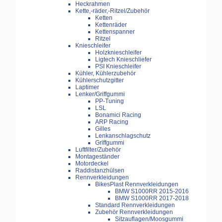
Heckrahmen
Kette,-räder,-Ritzel/Zubehör
Ketten
Kettenräder
Kettenspanner
Ritzel
Knieschleifer
Holzknieschleifer
Ligtech Knieschliefer
PSI Knieschleifer
Kühler, Kühlerzubehör
Kühlerschutzgitter
Laptimer
Lenker/Griffgummi
PP-Tuning
LSL
Bonamici Racing
ARP Racing
Gilles
Lenkanschlagschutz
Griffgummi
Luftfilter/Zubehör
Montageständer
Motordeckel
Raddistanzhülsen
Rennverkleidungen
BikesPlast Rennverkleidungen
BMW S1000RR 2015-2016
BMW S1000RR 2017-2018
Standard Rennverkleidungen
Zubehör Rennverkleidungen
Sitzauflagen/Moosgummi