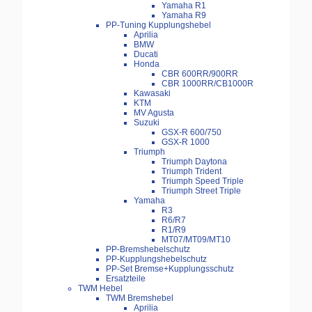
Yamaha R1
Yamaha R9
PP-Tuning Kupplungshebel
Aprilia
BMW
Ducati
Honda
CBR 600RR/900RR
CBR 1000RR/CB1000R
Kawasaki
KTM
MV Agusta
Suzuki
GSX-R 600/750
GSX-R 1000
Triumph
Triumph Daytona
Triumph Trident
Triumph Speed Triple
Triumph Street Triple
Yamaha
R3
R6/R7
R1/R9
MT07/MT09/MT10
PP-Bremshebelschutz
PP-Kupplungshebelschutz
PP-Set Bremse+Kupplungsschutz
Ersatzteile
TWM Hebel
TWM Bremshebel
Aprilia