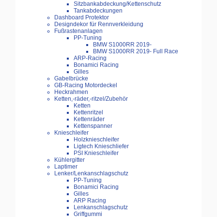
Sitzbankabdeckung/Kettenschutz
Tankabdeckungen
Dashboard Protektor
Designdekor für Rennverkleidung
Fußrastenanlagen
PP-Tuning
BMW S1000RR 2019-
BMW S1000RR 2019- Full Race
ARP-Racing
Bonamici Racing
Gilles
Gabelbrücke
GB-Racing Motordeckel
Heckrahmen
Ketten,-räder,-ritzel/Zubehör
Ketten
Kettenritzel
Kettenräder
Kettenspanner
Knieschleifer
Holzknieschleifer
Ligtech Knieschliefer
PSI Knieschleifer
Kühlergitter
Laptimer
Lenker/Lenkanschlagschutz
PP-Tuning
Bonamici Racing
Gilles
ARP Racing
Lenkanschlagschutz
Griffgummi