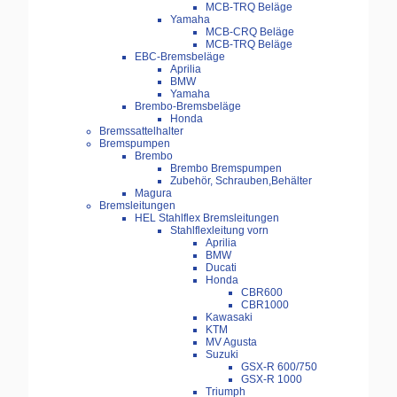
MCB-TRQ Beläge
Yamaha
MCB-CRQ Beläge
MCB-TRQ Beläge
EBC-Bremsbeläge
Aprilia
BMW
Yamaha
Brembo-Bremsbeläge
Honda
Bremssattelhalter
Bremspumpen
Brembo
Brembo Bremspumpen
Zubehör, Schrauben,Behälter
Magura
Bremsleitungen
HEL Stahlflex Bremsleitungen
Stahlflexleitung vorn
Aprilia
BMW
Ducati
Honda
CBR600
CBR1000
Kawasaki
KTM
MV Agusta
Suzuki
GSX-R 600/750
GSX-R 1000
Triumph