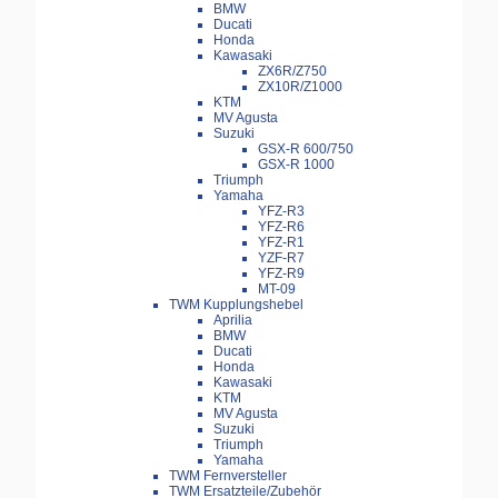
BMW
Ducati
Honda
Kawasaki
ZX6R/Z750
ZX10R/Z1000
KTM
MV Agusta
Suzuki
GSX-R 600/750
GSX-R 1000
Triumph
Yamaha
YFZ-R3
YFZ-R6
YFZ-R1
YZF-R7
YFZ-R9
MT-09
TWM Kupplungshebel
Aprilia
BMW
Ducati
Honda
Kawasaki
KTM
MV Agusta
Suzuki
Triumph
Yamaha
TWM Fernversteller
TWM Ersatzteile/Zubehör