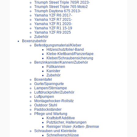
Triumph Street Triple 765R 2023-
Triumph Street Triple 765 Moto2
Triumph Daytona 675 2013-
Yamaha YZF R6 2017-
Yamaha YZF R7 2021-
Yamaha YZF R1 2020-
Yamaha YZF R1 15-19
Yamaha YZF R9 2025
Zubehör
Boxenzubehör
Befestigungsmaterial/Kleber
Hitzeschutzfolie/-Band
Klebe-Klettband/Panzertape
Kleber/Schraubensicherung
Benzinkanister/Kannen/Zubehör
Füllkannen
Kanister
Zubehör
Boxentafel
Gurte/Spanngurte
Lampen/Stirnlampe
Luftdruckprüfer/Zubehör
Luftpumpen
Montagehocker-Rollsitz
Outdoor Stuhl
Paddockständer
Pflege und Wartung
Kraftstoff Additive
Putztücher, Halterungen
Reiniger Visier-,Ketten-,Bremse
Schrauben und Kleinteile
Schnellverschlüsse