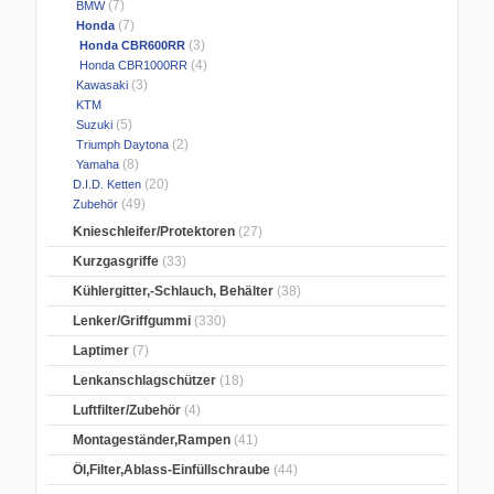
(7)
BMW
(7)
Honda
(3)
Honda CBR600RR
(4)
Honda CBR1000RR
(3)
Kawasaki
KTM
(5)
Suzuki
(2)
Triumph Daytona
(8)
Yamaha
(20)
D.I.D. Ketten
(49)
Zubehör
Knieschleifer/Protektoren
(27)
Kurzgasgriffe
(33)
Kühlergitter,-Schlauch, Behälter
(38)
Lenker/Griffgummi
(330)
Laptimer
(7)
Lenkanschlagschützer
(18)
Luftfilter/Zubehör
(4)
Montageständer,Rampen
(41)
Öl,Filter,Ablass-Einfüllschraube
(44)