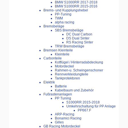
BMW S1000RR 2017-2018
BMW S1000RR 2015-2016
Brems- und Kupplungshebel
PP-Tuning
TWM
alpha racing
Bremsbeläge
SBS Bremsbeläge
DC Dual Carbon
DS Dual Sinter
RS Racing Sinter
TRW Bremsbeläge
Bremsen Kleinteile
Kleinteile
Carbonteile
Kotflügel / Hinterradabdeckung
Motordeckel
Rahmen-u. Schwingenschoner
Rennverkleidungteile
Tankprotektoren
Elektrik
Batterie
Kabelbaum und Zubehör
Fußrastenanlagen
PP Tuning
S1000RR 2015-2018
Umkehrschaltung für PP Anlage
PP667.F
ARP-Racing
Bonamici Racing
Gilles
GB Racing Motordeckel