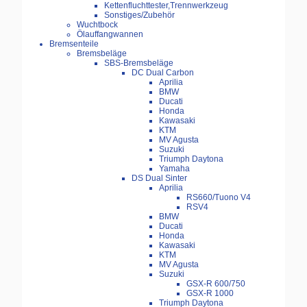
Kettenfluchttester,Trennwerkzeug
Sonstiges/Zubehör
Wuchtbock
Ölauffangwannen
Bremsenteile
Bremsbeläge
SBS-Bremsbeläge
DC Dual Carbon
Aprilia
BMW
Ducati
Honda
Kawasaki
KTM
MV Agusta
Suzuki
Triumph Daytona
Yamaha
DS Dual Sinter
Aprilia
RS660/Tuono V4
RSV4
BMW
Ducati
Honda
Kawasaki
KTM
MV Agusta
Suzuki
GSX-R 600/750
GSX-R 1000
Triumph Daytona