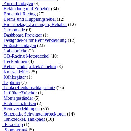
Auspuffanlagen
(4)
Bekleidung und Zubehör
(34)
Bonamici Racing
(27)
Brems-und Kupplungshebel
(12)
Bremsbeläge-,Leitungen,-Behälter
(12)
Carbonteile
(9)
Dashboard Protektor
(1)
Designdekor für Rennverkleidung
(12)
Fußrastenanlagen
(23)
Gabelbrücke
(1)
GB-Racing Motordeckel
(10)
Heckrahmen
(4)
Ketten,-räder,-ritzel/Zubehör
(9)
Knieschleifer
(25)
Kühlergitter
(1)
Laptimer
(7)
Lenker/Lenkanschlagschutz
(16)
Luftfilter/Zubehör
(1)
Montageständer
(5)
Raddistanzhülsen
(2)
Rennverkleidungen
(35)
Sturzpads, Schwingenprotektoren
(14)
Tankdeckel, Tankpads
(10)
Eazi-Grip
(1)
Stompgrip®
(5)