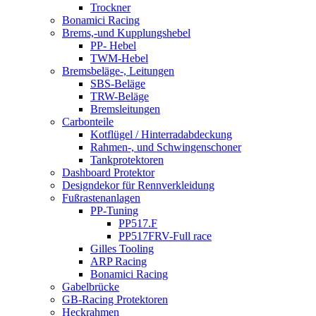
Trockner
Bonamici Racing
Brems,-und Kupplungshebel
PP- Hebel
TWM-Hebel
Bremsbeläge-, Leitungen
SBS-Beläge
TRW-Beläge
Bremsleitungen
Carbonteile
Kotflügel / Hinterradabdeckung
Rahmen-, und Schwingenschoner
Tankprotektoren
Dashboard Protektor
Designdekor für Rennverkleidung
Fußrastenanlagen
PP-Tuning
PP517.F
PP517FRV-Full race
Gilles Tooling
ARP Racing
Bonamici Racing
Gabelbrücke
GB-Racing Protektoren
Heckrahmen