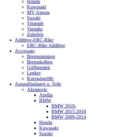
Honda
Kawasaki
MV Agusta
Suzuki
Triumph
Yamaha
Zubehör
Additive-ERC-Bike
ERC-Bike Additive
Accossato
Bremspumpen
Bremskolben
Griffgummi
Lenker
Kurzgasgriffe
Auspuffanlagen u. Teile
Akrapovic
Aprilia
BMW
BMW 2019-
BMW 2015-2018
BMW 2009-2014
Honda
Kawasaki
Suzuki