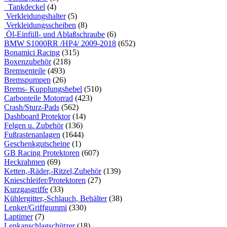
Tankdeckel
(4)
Verkleidungshalter
(5)
Verkleidungsscheiben
(8)
Öl-Einfüll- und Ablaßschraube
(6)
BMW S1000RR /HP4/ 2009-2018
(652)
Bonamici Racing
(315)
Boxenzubehör
(218)
Bremsenteile
(493)
Bremspumpen
(26)
Brems- Kupplungshebel
(510)
Carbonteile Motorrad
(423)
Crash/Sturz-Pads
(562)
Dashboard Protektor
(14)
Felgen u. Zubehör
(136)
Fußrastenanlagen
(1644)
Geschenkgutscheine
(1)
GB Racing Protektoren
(607)
Heckrahmen
(69)
Ketten,-Räder,-Ritzel,Zubehör
(139)
Knieschleifer/Protektoren
(27)
Kurzgasgriffe
(33)
Kühlergitter,-Schlauch, Behälter
(38)
Lenker/Griffgummi
(330)
Laptimer
(7)
Lenkanschlagschützer
(18)