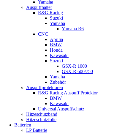
Yamaha
Auspuffhalter
R&G Racing
Suzuki
Yamaha
Yamaha R6
CNC
Aprilia
BMW
Honda
Kawasaki
Suzuki
GSX-R 1000
GSX-R 600/750
Yamaha
Zubehör
Auspuffprotektoren
R&G Racing Auspuff Protektor
BMW
Kawasaki
Universal Auspuffschutz
Hitzeschutzband
Hitzeschutzfolie
Batterien
LP Batterie