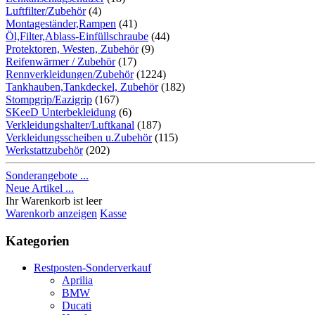
Luftfilter/Zubehör
(4)
Montageständer,Rampen
(41)
Öl,Filter,Ablass-Einfüllschraube
(44)
Protektoren, Westen, Zubehör
(9)
Reifenwärmer / Zubehör
(17)
Rennverkleidungen/Zubehör
(1224)
Tankhauben,Tankdeckel, Zubehör
(182)
Stompgrip/Eazigrip
(167)
SKeeD Unterbekleidung
(6)
Verkleidungshalter/Luftkanal
(187)
Verkleidungsscheiben u.Zubehör
(115)
Werkstattzubehör
(202)
Sonderangebote ...
Neue Artikel ...
Ihr Warenkorb ist leer
Warenkorb anzeigen
Kasse
Kategorien
Restposten-Sonderverkauf
Aprilia
BMW
Ducati