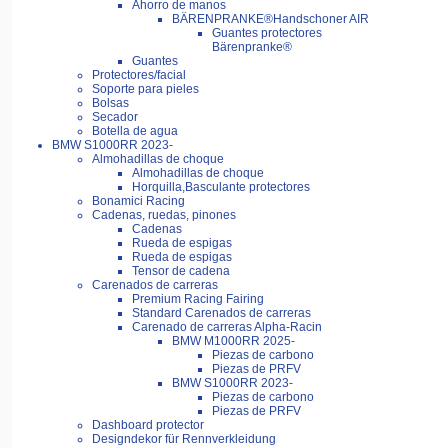
Ahorro de manos
BÄRENPRANKE®Handschoner AIR
Guantes protectores
Bärenpranke®
Guantes
Protectores/facial
Soporte para pieles
Bolsas
Secador
Botella de agua
BMW S1000RR 2023-
Almohadillas de choque
Almohadillas de choque
Horquilla,Basculante protectores
Bonamici Racing
Cadenas, ruedas, pinones
Cadenas
Rueda de espigas
Rueda de espigas
Tensor de cadena
Carenados de carreras
Premium Racing Fairing
Standard Carenados de carreras
Carenado de carreras Alpha-Racin
BMW M1000RR 2025-
Piezas de carbono
Piezas de PRFV
BMW S1000RR 2023-
Piezas de carbono
Piezas de PRFV
Dashboard protector
Designdekor für Rennverkleidung