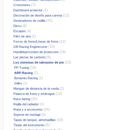
(7)
Cronometro
(1)
Dashboard protector
(12)
Decoración de diseño para carena
(25)
Deslizadores de rodilla
(8)
Disco
(4)
Escapes
(1)
Filtro de aire
(12)
Forros de freno/Líneas de freno
(10)
GB-Racing Enginecover
(16)
Handlebar/cordon de proteccion
(9)
Las piezas de carbono
(23)
Los sistemas de rabrasten de pie
(19)
PP-Tuning
(2)
ARP-Racing
(1)
Bonamici Racing
(1)
Gilles
(2)
Mangas de distancia de la rueda
(12)
Palanca de freno y embrague
(35)
Race fairing
(1)
Rejilla del radiador
(34)
Ropa y a accesorios
(5)
Soporte de montaje
(10)
Tapas de tanque, almohadillas
(5)
Titular del instrumento