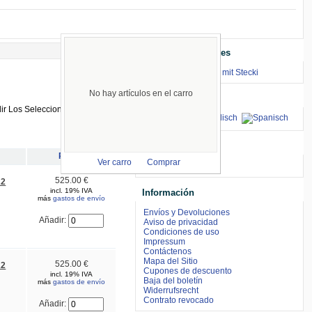
Enlaces Importantes
⇒ zum Renntraining mit Stecki
No hay artículos en el carro
Idiomas
aceptamos
Precio
Ver carro
Comprar
525.00 €
22
incl. 19% IVA
Información
más
gastos de envío
Envíos y Devoluciones
Añadir:
Aviso de privacidad
Condiciones de uso
Impressum
Contáctenos
Mapa del Sitio
525.00 €
22
Cupones de descuento
incl. 19% IVA
Baja del boletín
más
gastos de envío
Widerrufsrecht
Contrato revocado
Añadir: