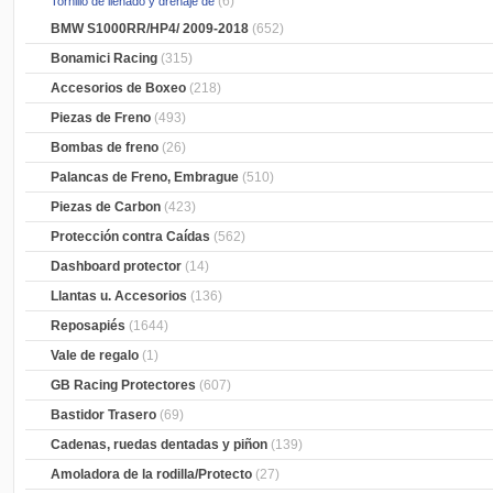
(6)
Tornillo de llenado y drenaje de
BMW S1000RR/HP4/ 2009-2018
(652)
Bonamici Racing
(315)
Accesorios de Boxeo
(218)
Piezas de Freno
(493)
Bombas de freno
(26)
Palancas de Freno, Embrague
(510)
Piezas de Carbon
(423)
Protección contra Caídas
(562)
Dashboard protector
(14)
Llantas u. Accesorios
(136)
Reposapiés
(1644)
Vale de regalo
(1)
GB Racing Protectores
(607)
Bastidor Trasero
(69)
Cadenas, ruedas dentadas y piñon
(139)
Amoladora de la rodilla/Protecto
(27)