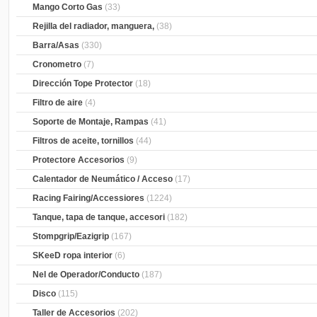
Mango Corto Gas
(33)
Rejilla del radiador, manguera,
(38)
Barra/Asas
(330)
Cronometro
(7)
Dirección Tope Protector
(18)
Filtro de aire
(4)
Soporte de Montaje, Rampas
(41)
Filtros de aceite, tornillos
(44)
Protectore Accesorios
(9)
Calentador de Neumático / Acceso
(17)
Racing Fairing/Accessiores
(1224)
Tanque, tapa de tanque, accesori
(182)
Stompgrip/Eazigrip
(167)
SKeeD ropa interior
(6)
Nel de Operador/Conducto
(187)
Disco
(115)
Taller de Accesorios
(202)