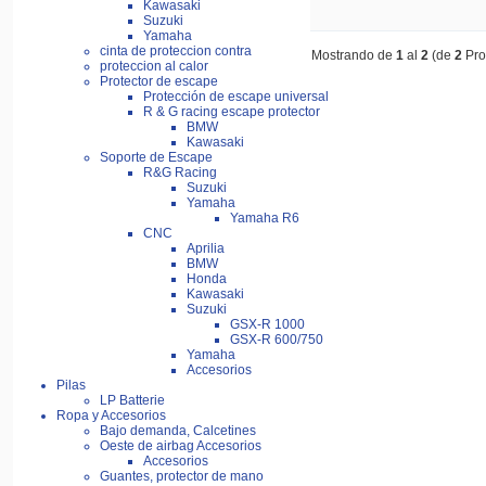
Kawasaki
Suzuki
Yamaha
cinta de proteccion contra
Mostrando de
1
al
2
(de
2
Pro
proteccion al calor
Protector de escape
Protección de escape universal
R & G racing escape protector
BMW
Kawasaki
Soporte de Escape
R&G Racing
Suzuki
Yamaha
Yamaha R6
CNC
Aprilia
BMW
Honda
Kawasaki
Suzuki
GSX-R 1000
GSX-R 600/750
Yamaha
Accesorios
Pilas
LP Batterie
Ropa y Accesorios
Bajo demanda, Calcetines
Oeste de airbag Accesorios
Accesorios
Guantes, protector de mano