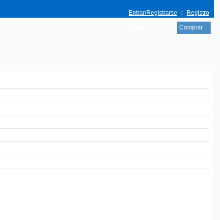
Entrar/Registrarse
o
Registro
Tu carrito está vacío
Comprar