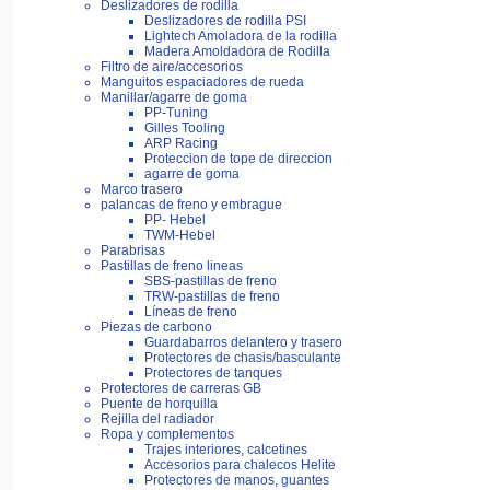
Deslizadores de rodilla
Deslizadores de rodilla PSI
Lightech Amoladora de la rodilla
Madera Amoldadora de Rodilla
Filtro de aire/accesorios
Manguitos espaciadores de rueda
Manillar/agarre de goma
PP-Tuning
Gilles Tooling
ARP Racing
Proteccion de tope de direccion
agarre de goma
Marco trasero
palancas de freno y embrague
PP- Hebel
TWM-Hebel
Parabrisas
Pastillas de freno lineas
SBS-pastillas de freno
TRW-pastillas de freno
Líneas de freno
Piezas de carbono
Guardabarros delantero y trasero
Protectores de chasis/basculante
Protectores de tanques
Protectores de carreras GB
Puente de horquilla
Rejilla del radiador
Ropa y complementos
Trajes interiores, calcetines
Accesorios para chalecos Helite
Protectores de manos, guantes