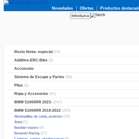
Novedades
Ofertas
Productos destacad
Resto Venta- especial
(24)
Additive-ERC-Bike
(3)
Accossato
Sisteme de Escape y Partes
(68)
Pilas
(3)
Ropa y Accesorios
(42)
BMW S1000RR 2023-
(247)
BMW S1000RR 2019-2022
(293)
(14)
Almohadillas de caída, protector
(1)
Árbol
(4)
Bastidor trasero
(27)
Bonamici Racing
(9)
Cadenas, ruedas,-ritzel/accesori