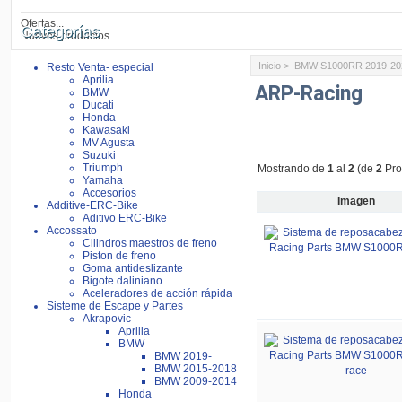
Ofertas...
Categorías
Nuevos productos...
Inicio
>
BMW S1000RR 2019-20
Resto Venta- especial
Aprilia
ARP-Racing
BMW
Ducati
Honda
Kawasaki
MV Agusta
Suzuki
Triumph
Mostrando de
1
al
2
(de
2
Pro
Yamaha
Accesorios
Imagen
Additive-ERC-Bike
Aditivo ERC-Bike
Accossato
Cilindros maestros de freno
Piston de freno
Goma antideslizante
Bigote daliniano
Aceleradores de acción rápida
Sisteme de Escape y Partes
Akrapovic
Aprilia
BMW
BMW 2019-
BMW 2015-2018
BMW 2009-2014
Honda