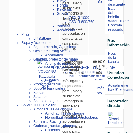
de
BMW
info
para usted y
descuento
Honda
su bicicleta.
Baja
Kawasaki
del
Stompgrip ®
Suzuki
boletín
GSX-R 1000
Tank Pads
Widerrufsrecht
GSX-R 600/750
para
Contrato
Yamaha
motocicletas
revocado
Accesorios
aprobadas en
Pilas
LP Batterie
carretera, así
Más
Ropa y Accesorios
como para
información
Bajo demanda, Calcetines
carreras....
Oeste de airbag Accesorios
Nota
Accesorios
de la
Guantes, protector de mano
batería
69.90 €
Stompgrip®
Ahorro de manos
VOLCANO
incl. 19%
BÄRENPRANKE®Handschoner AIR
Kawasaki
IVA
Guantes protectores
Usuarios
ZX10R 2016-
más
Bärenpranke®
gastos de
Conectados
envío
Guantes
Más agarre y
Protectores/facial
Actualmente
mejor control
... más
Soporte para pieles
hay 91 visitant
para usted y
Bolsas
info
su bicicleta.
Secador
importador
Botella de agua
Stompgrip ®
BMW S1000RR 2023-
directo
Tank Pads
Almohadillas de choque
para
Almohadillas de choque
motocicletas
Horquilla,Basculante protectores
aprobadas en
Bonamici Racing
Cadenas, ruedas, pinones
carretera, así
Cadenas
como para