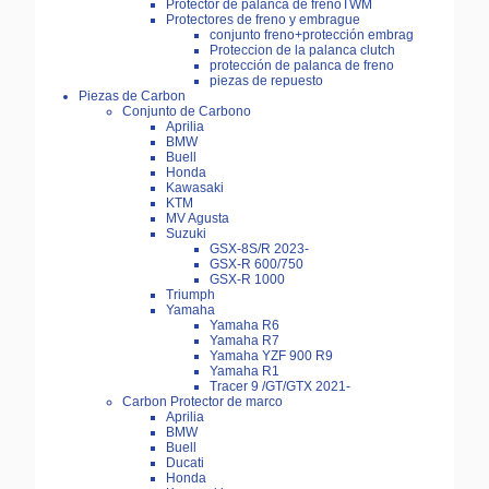
Protector de palanca de frenoTWM
Protectores de freno y embrague
conjunto freno+protección embrag
Proteccion de la palanca clutch
protección de palanca de freno
piezas de repuesto
Piezas de Carbon
Conjunto de Carbono
Aprilia
BMW
Buell
Honda
Kawasaki
KTM
MV Agusta
Suzuki
GSX-8S/R 2023-
GSX-R 600/750
GSX-R 1000
Triumph
Yamaha
Yamaha R6
Yamaha R7
Yamaha YZF 900 R9
Yamaha R1
Tracer 9 /GT/GTX 2021-
Carbon Protector de marco
Aprilia
BMW
Buell
Ducati
Honda