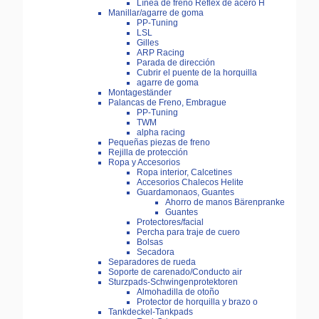
Línea de freno Reflex de acero H
Manillar/agarre de goma
PP-Tuning
LSL
Gilles
ARP Racing
Parada de dirección
Cubrir el puente de la horquilla
agarre de goma
Montageständer
Palancas de Freno, Embrague
PP-Tuning
TWM
alpha racing
Pequeñas piezas de freno
Rejilla de protección
Ropa y Accesorios
Ropa interior, Calcetines
Accesorios Chalecos Helite
Guardamonaos, Guantes
Ahorro de manos Bärenpranke
Guantes
Protectores/facial
Percha para traje de cuero
Bolsas
Secadora
Separadores de rueda
Soporte de carenado/Conducto air
Sturzpads-Schwingenprotektoren
Almohadilla de otoño
Protector de horquilla y brazo o
Tankdeckel-Tankpads