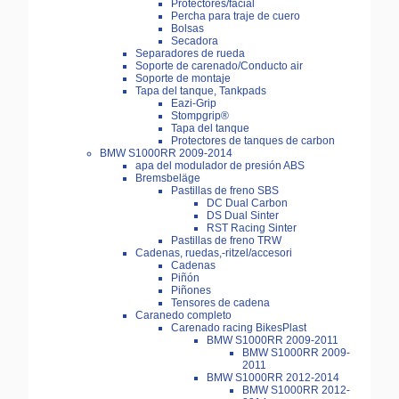
Protectores/facial
Percha para traje de cuero
Bolsas
Secadora
Separadores de rueda
Soporte de carenado/Conducto air
Soporte de montaje
Tapa del tanque, Tankpads
Eazi-Grip
Stompgrip®
Tapa del tanque
Protectores de tanques de carbon
BMW S1000RR 2009-2014
apa del modulador de presión ABS
Bremsbeläge
Pastillas de freno SBS
DC Dual Carbon
DS Dual Sinter
RST Racing Sinter
Pastillas de freno TRW
Cadenas, ruedas,-ritzel/accesori
Cadenas
Piñón
Piñones
Tensores de cadena
Caranedo completo
Carenado racing BikesPlast
BMW S1000RR 2009-2011
BMW S1000RR 2009-
2011
BMW S1000RR 2012-2014
BMW S1000RR 2012-