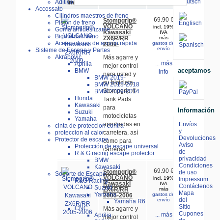
Aditivo ERC-Bike
Imagen
Artículo-
Precio
Accossato
Cilindros maestros de freno
69.90 €
Stompgrip®
Piston de freno
VOLCANO
incl. 19%
Goma antideslizante
Kawasaki
IVA
Bigote daliniano
ZX6R/RR
más
Aceleradores de acción rápida
gastos de
2009-
envío
Sisteme de Escape y Partes
Akrapovic
Más agarre y
... más
Aprilia
mejor control
aceptamos
BMW
info
para usted y
BMW 2019-
su bicicleta.
BMW 2015-2018
Stompgrip ®
BMW 2009-2014
Honda
Tank Pads
Kawasaki
para
Información
Suzuki
motocicletas
Yamaha
Envíos
aprobadas en
cinta de proteccion contra
y
proteccion al calor
carretera, así
Devoluciones
Protector de escape
como para
Aviso
Protección de escape universal
carreras....
de
R & G racing escape protector
privacidad
BMW
Condiciones
Kawasaki
69.90 €
Stompgrip®
de uso
Soporte de Escape
VOLCANO
incl. 19%
Impressum
R&G Racing
Kawasaki
IVA
Contáctenos
Suzuki
ZX6R/RR
más
Mapa
Yamaha
gastos de
2005-2006
del
envío
Yamaha R6
Sitio
CNC
Más agarre y
Cupones
... más
Aprilia
mejor control