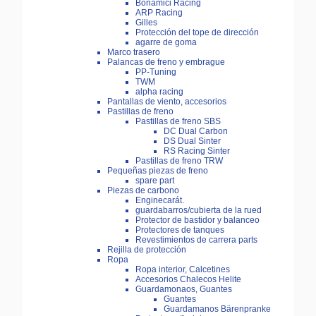
Bonamici Racing
ARP Racing
Gilles
Protección del tope de dirección
agarre de goma
Marco trasero
Palancas de freno y embrague
PP-Tuning
TWM
alpha racing
Pantallas de viento, accesorios
Pastillas de freno
Pastillas de freno SBS
DC Dual Carbon
DS Dual Sinter
RS Racing Sinter
Pastillas de freno TRW
Pequeñas piezas de freno
spare part
Piezas de carbono
Enginecarát.
guardabarros/cubierta de la rued
Protector de bastidor y balanceo
Protectores de tanques
Revestimientos de carrera parts
Rejilla de protección
Ropa
Ropa interior, Calcetines
Accesorios Chalecos Helite
Guardamonaos, Guantes
Guantes
Guardamanos Bärenpranke