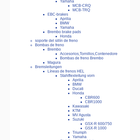
Yamaha
MCB-CRQ
MCB-TRQ
EBC-brakes
Aprilia
BMW
Yamaha
Brembo brake pads
Honda
soporte del sillín de freno
Bombas de freno
Brembo
Accesorios,Tornillos,Contenedore
Bombas de freno Brembo
Magura
Bremsleitungen
Líneas de frenos HEL
Stahlflexleitung vorn
Aprilia
BMW
Ducati
Honda
CBR600
CBR1000
Kawasaki
KTM
MV Agusta
Suzuki
GSX-R 600/750
GSX-R 1000
Triumph
Yamaha