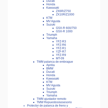
Ducati
Honda
Kawasaki
ZX6R/Z750
ZX10R/Z1000
KTM
MV Agusta
Suzuki
GSX-R 600/750
GSX-R 1000
Triumph
Yamaha
YFZ-R3
YFZ-R6
YFZ-R1
YZF-R7
YFZ-R9
MT-09
TWM palanca de embrague
Aprilia
BMW
Ducati
Honda
Kawasaki
KTM
MV Agusta
Suzuki
Triumph
Yamaha
TWM ajustador remoto
TMW Repuestos/assesorio
Protector de palanca de freno y