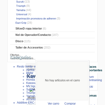
(13)
Suzuki
(9)
Triumph
(44)
Yamaha
(4)
Universal
(3)
Imprimación promotora de adheren
(28)
Eazi-Grip
SKeeD ropa interior
(6)
Nel de Operador/Conducto
(187)
Disco
(115)
Taller de Accesorios
(202)
Ofertas...
Categorías
Nuevos productos...
Inicio
>
Stompgrip/Eazigrip
>
Stompgrip
>
Resto Venta- especial
Enlaces
Kawasaki
Aprilia
Importantes
BMW
Kawasaki
Ducati
⇒ zum
Honda
Renntraining
No hay artículos en el carro
Kawasaki
mit
MV Agusta
Stecki
Suzuki
Triumph
Idiomas
Yamaha
Mostrando de
1
al
10
(de
10
Productos)
Accesorios
Additive-ERC-Bike
Ver carro
Comprar