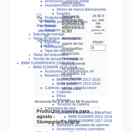
Accesorios Chalecos Helite
utilizar para...
Guardamonaos, Guantes
Ahorro de manos Bärenpranke
Guantes
16.90 €
Stompgrip
Protectores/facial
Imprimación
incl. 19%
Percha para traje de cuero
promotora de
IVA
Bolsas
adherencia 4-
más
Secadora
gastos de
er Set
envío
Soporte de montaje
Tapas de tanque, almohadillas
Aumenta el
Añadir:
Eazi-Grip
agarre de las
Stompgrip®
almohadillas
Tapa del depósito
de tracción
Titular del instrumento
Stompgrip,
Tornillo de llenado y drenaje de
BMW S1000RR/HP4/ 2009-2018
especialmente
BMW S1000RR 2015-2018
en superficies
Accesorios del refrigerador, ref
de plástico. La
Bonamici Racing
imprimación
BMW S1000RR 2017-2018
BMW S1000RR 2015-2016
se puede
Cadenas, ruedas,-ritzel/accesori
utilizar para...
Cadenas
Piñón
Piñones
Mostrando de
1
al
10
(de
10
Productos)
Tensores de cadena
Carenados de raza
Productos nuevos para
Carenados de carreras BikesPlast
agosto -
BMW S1000RR 2015-2016
BMW S1000RR 2017-2018
Stompgrip/Eazigrip
Standard Carenados de carreras
Accesorios carrera carenados