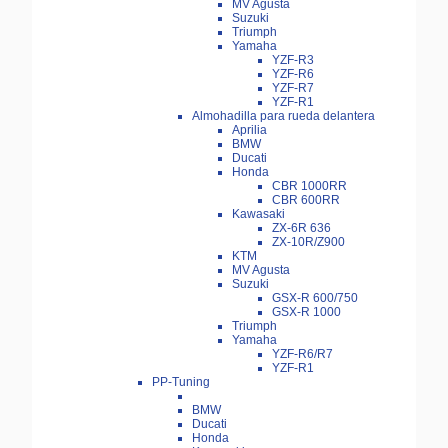
MV Agusta
Suzuki
Triumph
Yamaha
YZF-R3
YZF-R6
YZF-R7
YZF-R1
Almohadilla para rueda delantera
Aprilia
BMW
Ducati
Honda
CBR 1000RR
CBR 600RR
Kawasaki
ZX-6R 636
ZX-10R/Z900
KTM
MV Agusta
Suzuki
GSX-R 600/750
GSX-R 1000
Triumph
Yamaha
YZF-R6/R7
YZF-R1
PP-Tuning
BMW
Ducati
Honda