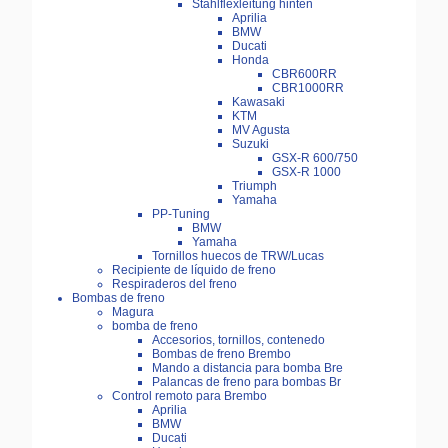
Stahlflexleitung hinten
Aprilia
BMW
Ducati
Honda
CBR600RR
CBR1000RR
Kawasaki
KTM
MV Agusta
Suzuki
GSX-R 600/750
GSX-R 1000
Triumph
Yamaha
PP-Tuning
BMW
Yamaha
Tornillos huecos de TRW/Lucas
Recipiente de líquido de freno
Respiraderos del freno
Bombas de freno
Magura
bomba de freno
Accesorios, tornillos, contenedo
Bombas de freno Brembo
Mando a distancia para bomba Bre
Palancas de freno para bombas Br
Control remoto para Brembo
Aprilia
BMW
Ducati