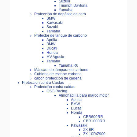
Suzuki
Triumph Daytona
Yamaha
Protección de depósito de carb
BMW
Kawasaki
Suzuki
Yamaha
Protector de tanque de carbono
Aprilia
BMW
Ducati
Honda
MV Agusta
Yamaha
Yamaha R6
Máscara de lámpara de carbono
Cubierta de escape carbono
cabon protección de cadena
Protección contra Caídas
Protección contra caídas
GSG Racing
Almohadilla para marco,motor
Aprilia
BMW
Ducati
Honda
CBR600RR
CBR1000RR
Kawasaki
ZX-6R
ZX-10R/Z900