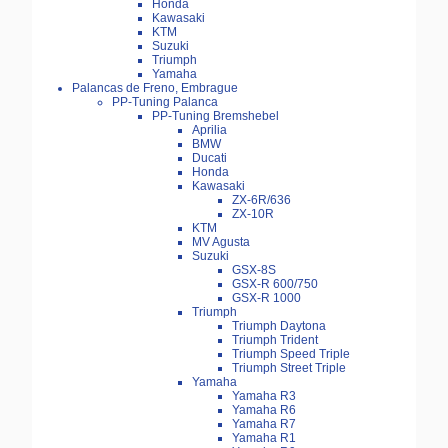
Honda
Kawasaki
KTM
Suzuki
Triumph
Yamaha
Palancas de Freno, Embrague
PP-Tuning Palanca
PP-Tuning Bremshebel
Aprilia
BMW
Ducati
Honda
Kawasaki
ZX-6R/636
ZX-10R
KTM
MV Agusta
Suzuki
GSX-8S
GSX-R 600/750
GSX-R 1000
Triumph
Triumph Daytona
Triumph Trident
Triumph Speed Triple
Triumph Street Triple
Yamaha
Yamaha R3
Yamaha R6
Yamaha R7
Yamaha R1