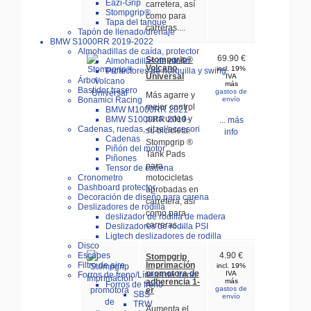
Eazi-Grip
carretera, así
Stompgrip®
como para
Tapa del tanque
carreras....
Tapón de llenado/drenaje
BMW S1000RR 2019-2022
Almohadillas de caída, protector
69.90 €
Stompgrip®
Almohadillas de otoño
Volcano
incl. 19%
Protectores de horquilla y swing
Universal
IVA
Árbol
más
Bastidor trasero
gastos de
Más agarre y
Bonamici Racing
envío
mejor control
BMW M1000RR 2021-
para usted y
BMW S1000RR 2019-
... más
Cadenas, ruedas,-ritzel/accesori
su bicicleta.
info
Cadenas
Stompgrip ®
Piñón del motor
Tank Pads
Piñones
para
Tensor de cadena
Cronometro
motocicletas
Dashboard protector
aprobadas en
Decoración de diseño para carena
carretera, así
Deslizadores de rodilla
como para
deslizador de rodilla de madera
carreras....
Deslizadores de rodilla PSI
Ligtech deslizadores de rodilla
Disco
Escapes
4.90 €
Stompgrip
Imprimación
Filtro de aire
incl. 19%
promotora de
IVA
Forros de freno/Líneas de freno
adherencia 1-
más
Forros de freno
gastos de
er
SBS
envío
TRW
Aumenta el