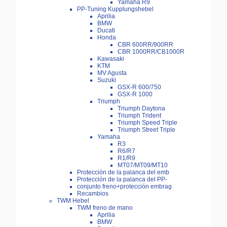
Yamaha R9
PP-Tuning Kupplungshebel
Aprilia
BMW
Ducati
Honda
CBR 600RR/900RR
CBR 1000RR/CB1000R
Kawasaki
KTM
MV Agusta
Suzuki
GSX-R 600/750
GSX-R 1000
Triumph
Triumph Daytona
Triumph Trident
Triumph Speed Triple
Triumph Street Triple
Yamaha
R3
R6/R7
R1/R9
MT07/MT09/MT10
Protección de la palanca del emb
Protección de la palanca del PP-
conjunto freno+protección embrag
Recambios
TWM Hebel
TWM freno de mano
Aprilia
BMW