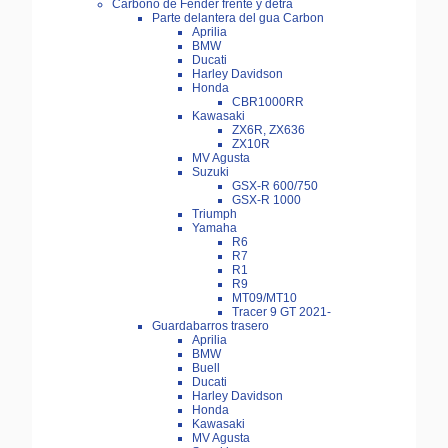
Carbono de Fender frente y detra
Parte delantera del gua Carbon
Aprilia
BMW
Ducati
Harley Davidson
Honda
CBR1000RR
Kawasaki
ZX6R, ZX636
ZX10R
MV Agusta
Suzuki
GSX-R 600/750
GSX-R 1000
Triumph
Yamaha
R6
R7
R1
R9
MT09/MT10
Tracer 9 GT 2021-
Guardabarros trasero
Aprilia
BMW
Buell
Ducati
Harley Davidson
Honda
Kawasaki
MV Agusta