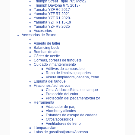
Triumph Street Triple 765 Moto2
Triumph Daytona 675 2013-
Yamaha YZF R6 2017-
Yamaha YZF R7 2021-
Yamaha YZF R1 2020-
Yamaha YZF R1 15-19
Yamaha YZF R9 2025
Accesorios
Accesorios de Boxeo
Asiento de taller
Balancing buck
Bombas de aire
Cárter de aceite
Correas, correas de trinquete
Cuidado y mantenimiento
Aditivos de combustible
Ropa de limpieza, soportes
Visera limpiadora, cadena, freno
Espuma del tanque
Fijaciones / adhesivos
Cinta Adducted/cinta del tanque
Protección del calor
Protección del pegamento/del tor
Herramienta
Adaptador de par,
Alambre y alicates
Estandos de escape de cadena
Otros/accesorios
Ventiladores de freno
Lámparas/faro
Latas de gasolina/jarras/Accesso