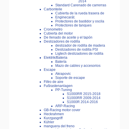
2014
Standard Carenado de carrerras
Carbonteile
Cubierta de la rueda trasera de
Enginecarát.
Protectores de bastidor y oscila
Protectores de tanques
Cronometro
Cubierta del motor
De llenado de aceite y el tapón
Deslizadores de rodilla
deslizador de rodilla de madera
Deslizadores de rodilla PSI
Ligtech deslizadores de rodilla
Elektrik/Bateria
Batería
Mazo de cables y accesorios
Escape
Akrapovic
Soporte de escape
Filtro de aire
Fußrastenanlagen
PP-Tuning
S1000RR 2015-2018
S1000RR 2009-2014
S1000R 2014-2016
ARP-Racing
GB-Racing motor cover
Heckrahmen
Kurzgasgriff
Kühler
manguera del freno