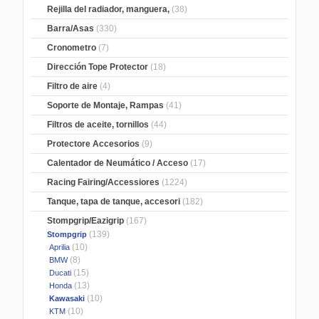
Rejilla del radiador, manguera,
(38)
Barra/Asas
(330)
Cronometro
(7)
Dirección Tope Protector
(18)
Filtro de aire
(4)
Soporte de Montaje, Rampas
(41)
Filtros de aceite, tornillos
(44)
Protectore Accesorios
(9)
Calentador de Neumático / Acceso
(17)
Racing Fairing/Accessiores
(1224)
Tanque, tapa de tanque, accesori
(182)
Stompgrip/Eazigrip
(167)
(139)
Stompgrip
(10)
Aprilia
(8)
BMW
(15)
Ducati
(13)
Honda
(10)
Kawasaki
(10)
KTM