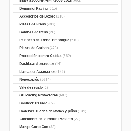
BMW S1000RR/HP4/ 2009-2018
(652)
Bonamici Racing
(315)
Accesorios de Boxeo
(218)
Piezas de Freno
(493)
Bombas de freno
(26)
Palancas de Freno, Embrague
(510)
Piezas de Carbon
(423)
Protección contra Caídas
(562)
Dashboard protector
(14)
Llantas u. Accesorios
(136)
Reposapiés
(1644)
Vale de regalo
(1)
GB Racing Protectores
(607)
Bastidor Trasero
(69)
Cadenas, ruedas dentadas y piñon
(139)
Amoladora de la rodilla/Protecto
(27)
Mango Corto Gas
(33)