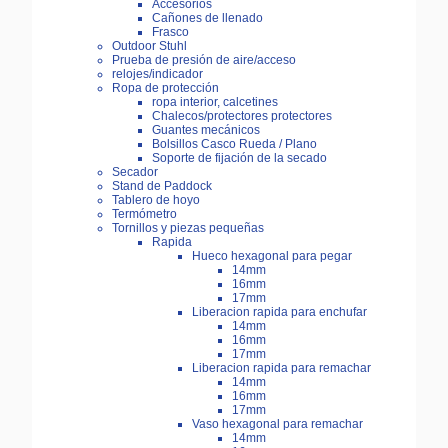
Accesorios
Cañones de llenado
Frasco
Outdoor Stuhl
Prueba de presión de aire/acceso
relojes/indicador
Ropa de protección
ropa interior, calcetines
Chalecos/protectores protectores
Guantes mecánicos
Bolsillos Casco Rueda / Plano
Soporte de fijación de la secado
Secador
Stand de Paddock
Tablero de hoyo
Termómetro
Tornillos y piezas pequeñas
Rapida
Hueco hexagonal para pegar
14mm
16mm
17mm
Liberacion rapida para enchufar
14mm
16mm
17mm
Liberacion rapida para remachar
14mm
16mm
17mm
Vaso hexagonal para remachar
14mm