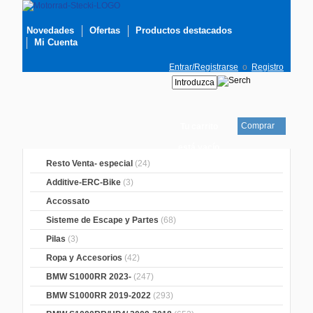
Novedades
Ofertas
Productos destacados
Mi Cuenta
Entrar/Registrarse
o
Registro
Comprar
Tu carrito
está vacío
Resto Venta- especial
(24)
Additive-ERC-Bike
(3)
Accossato
Sisteme de Escape y Partes
(68)
Pilas
(3)
Ropa y Accesorios
(42)
BMW S1000RR 2023-
(247)
BMW S1000RR 2019-2022
(293)