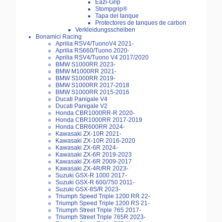
Eazi-Grip
Stompgrip®
Tapa del tanque
Protectores de tanques de carbon
Verkleidungsscheiben
Bonamici Racing
Aprilia RSV4/TuonoV4 2021-
Aprilia RS660/Tuono 2020-
Aprilia RSV4/Tuono V4 2017/2020
BMW S1000RR 2023-
BMW M1000RR 2021-
BMW S1000RR 2019-
BMW S1000RR 2017-2018
BMW S1000RR 2015-2016
Ducati Panigale V4
Ducati Panigale V2
Honda CBR1000RR-R 2020-
Honda CBR1000RR 2017-2019
Honda CBR600RR 2024-
Kawasaki ZX-10R 2021-
Kawasaki ZX-10R 2016-2020
Kawasaki ZX-6R 2024-
Kawasaki ZX-6R 2019-2023
Kawasaki ZX-6R 2009-2017
Kawasaki ZX-4R/RR 2023-
Suzuki GSX-R 1000 2017-
Suzuki GSX-R 600/750 2011-
Suzuki GSX-8S/R 2023-
Triumph Speed Triple 1200 RR 22-
Triumph Speed Triple 1200 RS 21-
Triumph Street Triple 765 2017-
Triumph Street Triple 765R 2023-