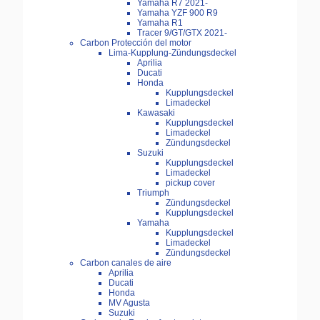
Yamaha R7 2021-
Yamaha YZF 900 R9
Yamaha R1
Tracer 9/GT/GTX 2021-
Carbon Protección del motor
Lima-Kupplung-Zündungsdeckel
Aprilia
Ducati
Honda
Kupplungsdeckel
Limadeckel
Kawasaki
Kupplungsdeckel
Limadeckel
Zündungsdeckel
Suzuki
Kupplungsdeckel
Limadeckel
pickup cover
Triumph
Zündungsdeckel
Kupplungsdeckel
Yamaha
Kupplungsdeckel
Limadeckel
Zündungsdeckel
Carbon canales de aire
Aprilia
Ducati
Honda
MV Agusta
Suzuki