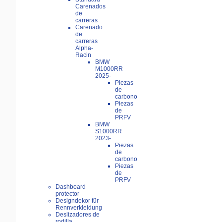
Carenados
de
carreras
Carenado
de
carreras
Alpha-
Racin
BMW
M1000RR
2025-
Piezas
de
carbono
Piezas
de
PRFV
BMW
S1000RR
2023-
Piezas
de
carbono
Piezas
de
PRFV
Dashboard
protector
Designdekor für
Rennverkleidung
Deslizadores de
rodilla