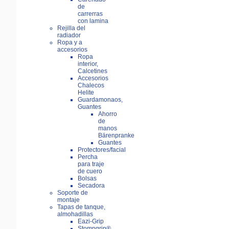
de
carrerras
con lamina
Rejilla del
radiador
Ropa y a
accesorios
Ropa
interior,
Calcetines
Accesorios
Chalecos
Helite
Guardamonaos,
Guantes
Ahorro
de
manos
Bärenpranke
Guantes
Protectores/facial
Percha
para traje
de cuero
Bolsas
Secadora
Soporte de
montaje
Tapas de tanque,
almohadillas
Eazi-Grip
Stompgrip®