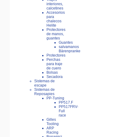
interiores,
calcetines
Accesorios
para
chalecos
Helite
Protectores
de manos,
guantes
Guantes
salvamanos
Bärenpranke
Protectores
Perchas
para traje
de cuero
Bolsas
Secadora
Sistemas de
escape
Sistemas de
Reposapies
PP-Tuning
PP517.F
PP517FRV-
Full
race
Gilles
Tooling
ARP
Racing
Bonamici