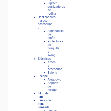
Ligtech
deslizadores
de
rodilla
Deslizadores
marco,
accesorios
d
Almohadilla
de
otoño
Protectores
de
horquilla
y
swing
Eléctricas
Arnés
y
accesorios
Batería
Escape
Akrapovic
Soporte
de
escape
Filtro de
aire
Líneas de
freno
trenzada
Líneas