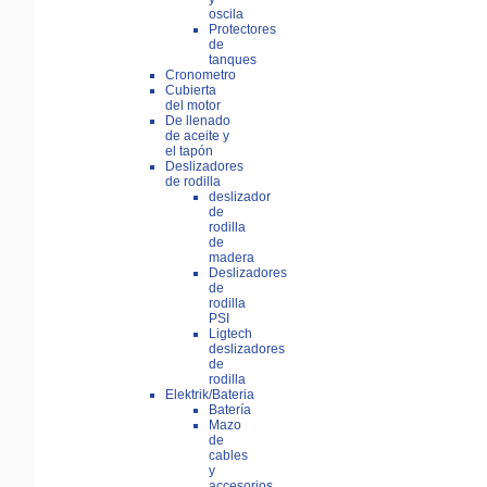
oscila
Protectores
de
tanques
Cronometro
Cubierta
del motor
De llenado
de aceite y
el tapón
Deslizadores
de rodilla
deslizador
de
rodilla
de
madera
Deslizadores
de
rodilla
PSI
Ligtech
deslizadores
de
rodilla
Elektrik/Bateria
Batería
Mazo
de
cables
y
accesorios