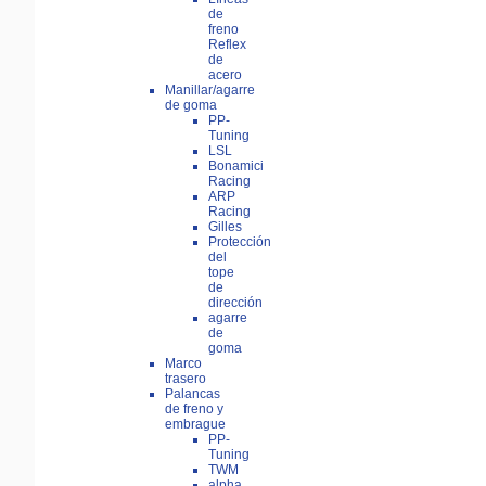
de
freno
Reflex
de
acero
Manillar/agarre
de goma
PP-
Tuning
LSL
Bonamici
Racing
ARP
Racing
Gilles
Protección
del
tope
de
dirección
agarre
de
goma
Marco
trasero
Palancas
de freno y
embrague
PP-
Tuning
TWM
alpha