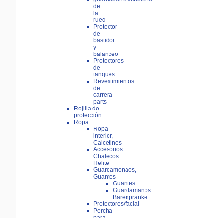
de
la
rued
Protector
de
bastidor
y
balanceo
Protectores
de
tanques
Revestimientos
de
carrera
parts
Rejilla de
protección
Ropa
Ropa
interior,
Calcetines
Accesorios
Chalecos
Helite
Guardamonaos,
Guantes
Guantes
Guardamanos
Bärenpranke
Protectores/facial
Percha
para