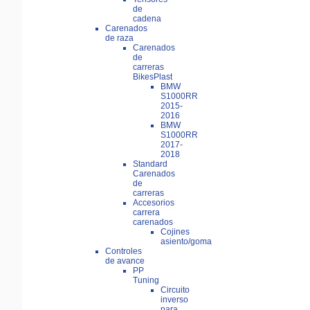
de
cadena
Carenados
de raza
Carenados
de
carreras
BikesPlast
BMW
S1000RR
2015-
2016
BMW
S1000RR
2017-
2018
Standard
Carenados
de
carreras
Accesorios
carrera
carenados
Cojines
asiento/goma
Controles
de avance
PP
Tuning
Circuito
inverso
para