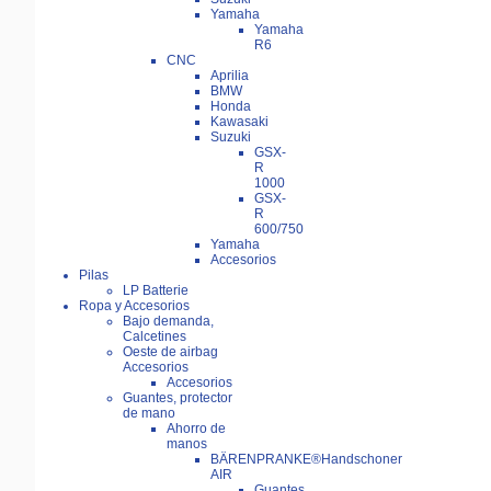
Yamaha
Yamaha
R6
CNC
Aprilia
BMW
Honda
Kawasaki
Suzuki
GSX-
R
1000
GSX-
R
600/750
Yamaha
Accesorios
Pilas
LP Batterie
Ropa y Accesorios
Bajo demanda,
Calcetines
Oeste de airbag
Accesorios
Accesorios
Guantes, protector
de mano
Ahorro de
manos
BÄRENPRANKE®Handschoner
AIR
Guantes