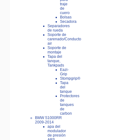
traje
de
cuero
Bolsas
Secadora
Separadores
de rueda
Soporte de
carenado/Conducto
air
Soporte de
montaje
Tapa del
tanque,
Tankpads
Eazi-
Grip
Stompgrip®
Tapa
del
tanque
Protectores
de
tanques
de
carbon
BMW S1000RR
2009-2014
apa del
modulador
de presión
ABS