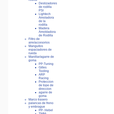
Deslizadores
de rodilla
PSI
Lightech
Amoladora
de la
rodilla
Madera
Amoldadora
de Rodilla
Filtro de
aire/accesorios
Manguitos
espaciadores de
rueda
Manillar/agarre de
goma
PP-Tuning
Gilles
Tooling
ARP
Racing
Proteccion
de tope de
direccion
agarre de
goma
Marco trasero
palancas de freno
y embrague
PP- Hebel
TWM-