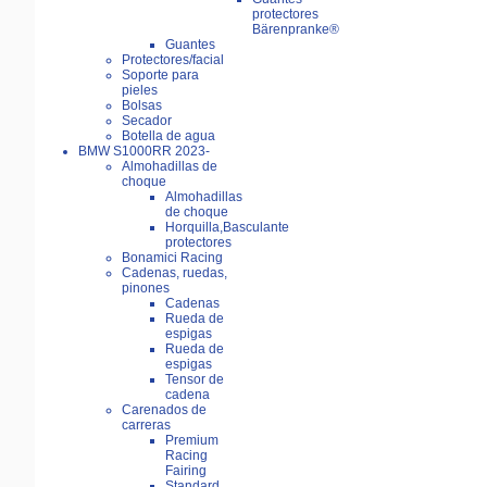
protectores
Bärenpranke®
Guantes
Protectores/facial
Soporte para
pieles
Bolsas
Secador
Botella de agua
BMW S1000RR 2023-
Almohadillas de
choque
Almohadillas
de choque
Horquilla,Basculante
protectores
Bonamici Racing
Cadenas, ruedas,
pinones
Cadenas
Rueda de
espigas
Rueda de
espigas
Tensor de
cadena
Carenados de
carreras
Premium
Racing
Fairing
Standard