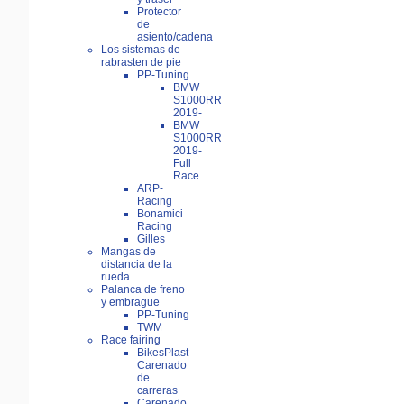
Protector
de
asiento/cadena
Los sistemas de
rabrasten de pie
PP-Tuning
BMW
S1000RR
2019-
BMW
S1000RR
2019-
Full
Race
ARP-
Racing
Bonamici
Racing
Gilles
Mangas de
distancia de la
rueda
Palanca de freno
y embrague
PP-Tuning
TWM
Race fairing
BikesPlast
Carenado
de
carreras
Carenado