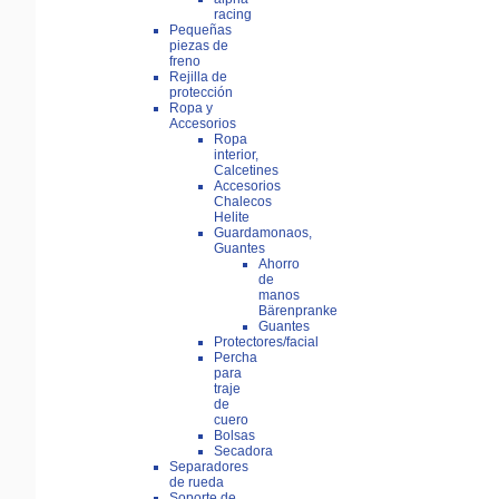
racing
Pequeñas
piezas de
freno
Rejilla de
protección
Ropa y
Accesorios
Ropa
interior,
Calcetines
Accesorios
Chalecos
Helite
Guardamonaos,
Guantes
Ahorro
de
manos
Bärenpranke
Guantes
Protectores/facial
Percha
para
traje
de
cuero
Bolsas
Secadora
Separadores
de rueda
Soporte de