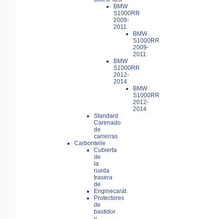
BMW
S1000RR
2009-
2011
BMW
S1000RR
2009-
2011
BMW
S1000RR
2012-
2014
BMW
S1000RR
2012-
2014
Standard
Carenado
de
carrerras
Carbonteile
Cubierta
de
la
rueda
trasera
de
Enginecarát.
Protectores
de
bastidor
y