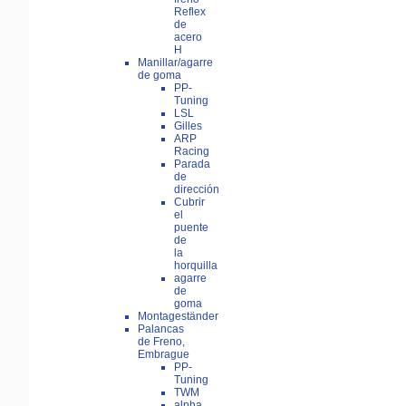
Reflex
de
acero
H
Manillar/agarre
de goma
PP-
Tuning
LSL
Gilles
ARP
Racing
Parada
de
dirección
Cubrir
el
puente
de
la
horquilla
agarre
de
goma
Montageständer
Palancas
de Freno,
Embrague
PP-
Tuning
TWM
alpha