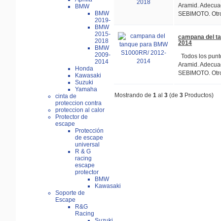
Aramid. Adecua
BMW
BMW
SEBIMOTO. Otro
2019-
BMW
2015-
campana del t
2018
2014
BMW
2009-
Todos los punto
2014
Aramid. Adecua
Honda
SEBIMOTO. Otro
Kawasaki
Suzuki
Yamaha
Mostrando de
1
al
3
(de
3
Productos)
cinta de
proteccion contra
proteccion al calor
Protector de
escape
Protección
de escape
universal
R & G
racing
escape
protector
BMW
Kawasaki
Soporte de
Escape
R&G
Racing
Suzuki