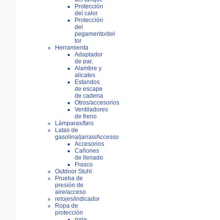
Protección
del calor
Protección
del
pegamento/del
tor
Herramienta
Adaptador
de par,
Alambre y
alicates
Estandos
de escape
de cadena
Otros/accesorios
Ventiladores
de freno
Lámparas/faro
Latas de
gasolina/jarras/Accesso
Accesorios
Cañones
de llenado
Frasco
Outdoor Stuhl
Prueba de
presión de
aire/acceso
relojes/indicador
Ropa de
protección
ropa