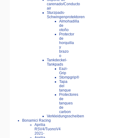
carenado/Conducto
air
Sturzpads-
Schwingenprotektoren
Almohadilla
de
otoño
Protector
de
horquilla
y
brazo
o
Tankdeckel-
Tankpads
Eazi-
Grip
Stompgrip®
Tapa
del
tanque
Protectores
de
tanques
de
carbon
Verkleidungsscheiben
Bonamici Racing
Aprilia
RSV4/TuonoV4
2021-
Aprilia