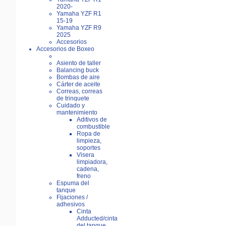
2020-
Yamaha YZF R1
15-19
Yamaha YZF R9
2025
Accesorios
Accesorios de Boxeo
Asiento de taller
Balancing buck
Bombas de aire
Cárter de aceite
Correas, correas
de trinquete
Cuidado y
mantenimiento
Aditivos de
combustible
Ropa de
limpieza,
soportes
Visera
limpiadora,
cadena,
freno
Espuma del
tanque
Fijaciones /
adhesivos
Cinta
Adducted/cinta
del tanque