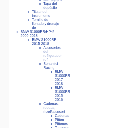
Tapa del
depósito
Titular del
instrumento
Tornillo de
llenado y drenaje
de
BMW S1000RR/HP4/
2009-2018
BMW S1000RR
2015-2018
Accesorios
del
refrigerador,
ref
Bonamici
Racing
BMW
S1000RR
2017-
2018
BMW
S1000RR
2015-
2016
Cadenas,
ruedas,-
ritzel/accesori
Cadenas
Piñón
Piñones
Tensores