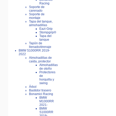
Racing
Soporte de
carenado
Soporte de
montaje
Tapa del tanque,
almohadillas
Eazi-Grip
Stompgrip®
Tapa del
tanque
Tapón de
llenado/drenaje
BMW S1000RR 2019-
2022
Almohadillas de
caída, protector
Almohadillas
de otoño
Protectores
de
horquilla y
swing
Árbol
Bastidor trasero
Bonamici Racing
BMW
M1000RR
2021-
BMW
S1000RR
2019-