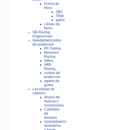
Forros de
freno
SBS
TRW
alpha
Líneas de
freno
GB-Racing
Enginecover
Handlebar/cordon
de proteccion
PP-Tuning
Bonamici
Racing
Gilles
ARP
Racing
cordon de
proteccion
agarre de
goma
Las piezas de
carbono
Ahorro de
marcos y
oscilaciones
Cubiertas
de
tanques
Guardabarros
delanteros
y traser