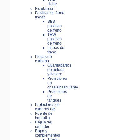
Hebel
Parabrisas
Pastillas de freno
lineas
SBS-
pastillas
de freno
TRW-
pastillas
de freno
Líneas de
freno
Piezas de
carbono
Guardabarros
delantero
y trasero
Protectores
de
chasis/basculante
Protectores
de
tanques
Protectores de
carreras GB
Puente de
horquilla
Rejilla del
radiador
Ropa y
complementos
Trajes