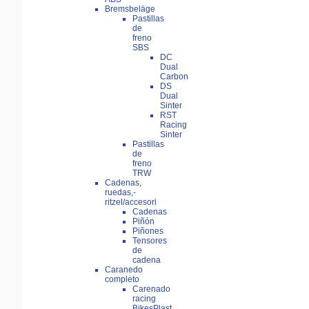
Bremsbeläge
Pastillas
de
freno
SBS
DC
Dual
Carbon
DS
Dual
Sinter
RST
Racing
Sinter
Pastillas
de
freno
TRW
Cadenas,
ruedas,-
ritzel/accesori
Cadenas
Piñón
Piñones
Tensores
de
cadena
Caranedo
completo
Carenado
racing
BikesPlast