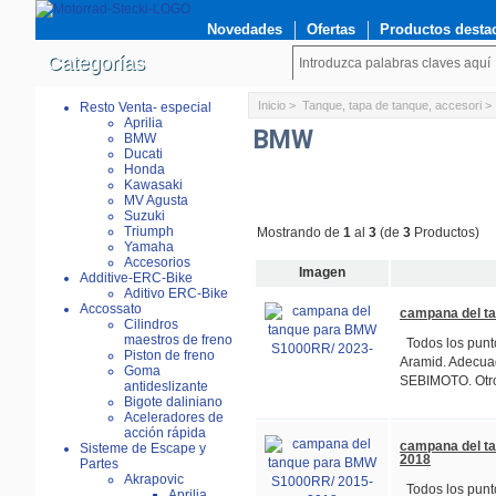
Novedades
Ofertas
Productos desta
Categorías
Inicio
>
Tanque, tapa de tanque, accesori
Resto Venta- especial
Aprilia
BMW
BMW
Ducati
Honda
Kawasaki
MV Agusta
Suzuki
Triumph
Mostrando de
1
al
3
(de
3
Productos)
Yamaha
Accesorios
Imagen
Additive-ERC-Bike
Aditivo ERC-Bike
Accossato
campana del t
Cilindros
maestros de freno
Todos los punto
Piston de freno
Aramid. Adecua
Goma
SEBIMOTO. Otro
antideslizante
Bigote daliniano
Aceleradores de
acción rápida
campana del t
Sisteme de Escape y
2018
Partes
Akrapovic
Todos los punto
Aprilia