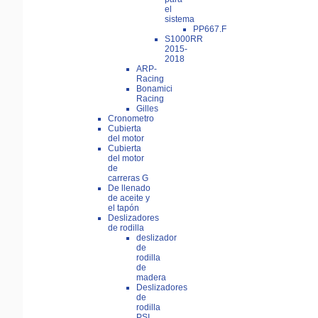
el
sistema
PP667.F
S1000RR
2015-
2018
ARP-
Racing
Bonamici
Racing
Gilles
Cronometro
Cubierta
del motor
Cubierta
del motor
de
carreras G
De llenado
de aceite y
el tapón
Deslizadores
de rodilla
deslizador
de
rodilla
de
madera
Deslizadores
de
rodilla
PSI