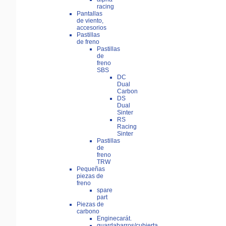
racing
Pantallas
de viento,
accesorios
Pastillas
de freno
Pastillas
de
freno
SBS
DC
Dual
Carbon
DS
Dual
Sinter
RS
Racing
Sinter
Pastillas
de
freno
TRW
Pequeñas
piezas de
freno
spare
part
Piezas de
carbono
Enginecarát.
guardabarros/cubierta