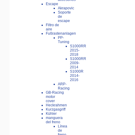
Escape
Akrapovic
Soporte
de
escape
Filtro de
aire
Fußrastenanlagen
PP-
Tuning
S1000RR
2015-
2018
S1000RR
2009-
2014
S1000R
2014-
2016
ARP-
Racing
GB-Racing
motor
cover
Heckrahmen
Kurzgasgriff
Kühler
manguera
del freno
Línea
de
freno