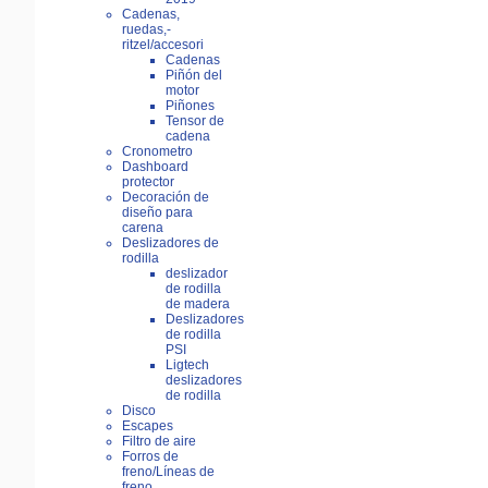
Cadenas,
ruedas,-
ritzel/accesori
Cadenas
Piñón del
motor
Piñones
Tensor de
cadena
Cronometro
Dashboard
protector
Decoración de
diseño para
carena
Deslizadores de
rodilla
deslizador
de rodilla
de madera
Deslizadores
de rodilla
PSI
Ligtech
deslizadores
de rodilla
Disco
Escapes
Filtro de aire
Forros de
freno/Líneas de
freno