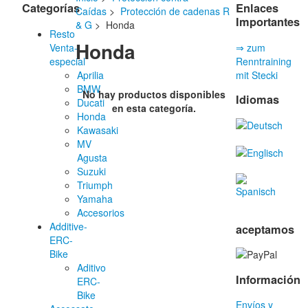
Categorías
Enlaces
Caídas
>
Protección de cadenas R
Importantes
& G
> Honda
Resto
Honda
Venta-
⇒ zum
especial
Renntraining
Aprilia
mit Stecki
BMW
No hay productos disponibles
Idiomas
Ducati
en esta categoría.
Honda
Kawasaki
MV
Agusta
Suzuki
Triumph
Yamaha
Accesorios
Additive-
aceptamos
ERC-
Bike
Aditivo
Información
ERC-
Bike
Envíos y