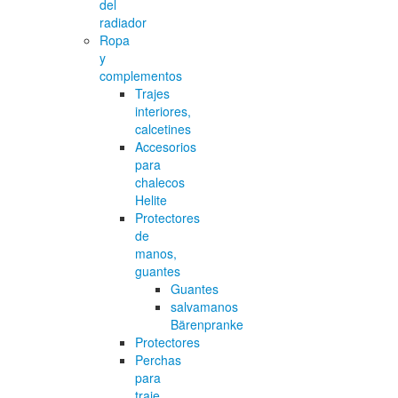
del
radiador
Ropa
y
complementos
Trajes
interiores,
calcetines
Accesorios
para
chalecos
Helite
Protectores
de
manos,
guantes
Guantes
salvamanos
Bärenpranke
Protectores
Perchas
para
traje