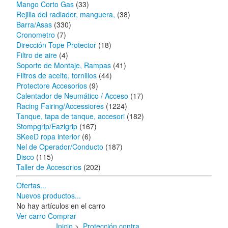
Mango Corto Gas
(33)
Rejilla del radiador, manguera,
(38)
Barra/Asas
(330)
Cronometro
(7)
Dirección Tope Protector
(18)
Filtro de aire
(4)
Soporte de Montaje, Rampas
(41)
Filtros de aceite, tornillos
(44)
Protectore Accesorios
(9)
Calentador de Neumático / Acceso
(17)
Racing Fairing/Accessiores
(1224)
Tanque, tapa de tanque, accesori
(182)
Stompgrip/Eazigrip
(167)
SKeeD ropa interior
(6)
Nel de Operador/Conducto
(187)
Disco
(115)
Taller de Accesorios
(202)
Ofertas...
Nuevos productos...
No hay artículos en el carro
Ver carro
Comprar
Inicio
>
Protección contra