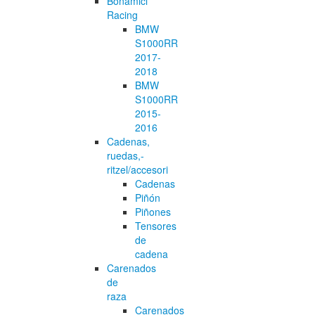
Bonamici
Racing
BMW
S1000RR
2017-
2018
BMW
S1000RR
2015-
2016
Cadenas,
ruedas,-
ritzel/accesori
Cadenas
Piñón
Piñones
Tensores
de
cadena
Carenados
de
raza
Carenados