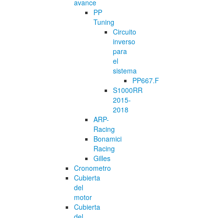
avance
PP
Tuning
Circuito
inverso
para
el
sistema
PP667.F
S1000RR
2015-
2018
ARP-
Racing
Bonamici
Racing
Gilles
Cronometro
Cubierta
del
motor
Cubierta
del