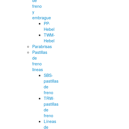
de
freno
y
embrague
PP-
Hebel
TWM-
Hebel
Parabrisas
Pastillas
de
freno
lineas
SBS-
pastillas
de
freno
TRW-
pastillas
de
freno
Líneas
de