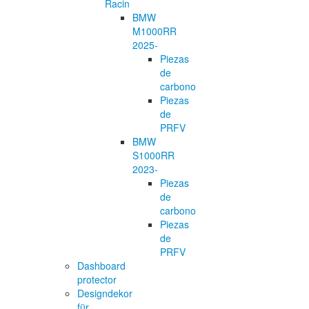
Racin
BMW
M1000RR
2025-
Piezas
de
carbono
Piezas
de
PRFV
BMW
S1000RR
2023-
Piezas
de
carbono
Piezas
de
PRFV
Dashboard
protector
Designdekor
für