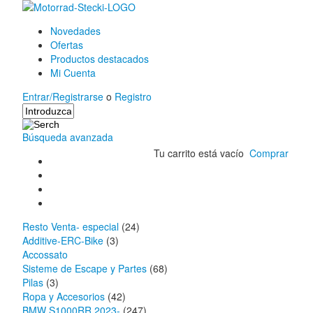
Novedades
Ofertas
Productos destacados
Mi Cuenta
Entrar/Registrarse
o
Registro
Búsqueda avanzada
Tu carrito está vacío
Comprar
Resto Venta- especial
(24)
Additive-ERC-Bike
(3)
Accossato
Sisteme de Escape y Partes
(68)
Pilas
(3)
Ropa y Accesorios
(42)
BMW S1000RR 2023-
(247)