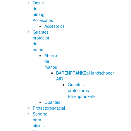
Oeste
de
airbag
Accesorios
Accesorios
Guantes,
protector
de
mano
Ahorro
de
manos
BÄRENPRANKE®Handschoner
AIR
Guantes
protectores
Bärenpranke®
Guantes
Protectores/facial
Soporte
para
pieles