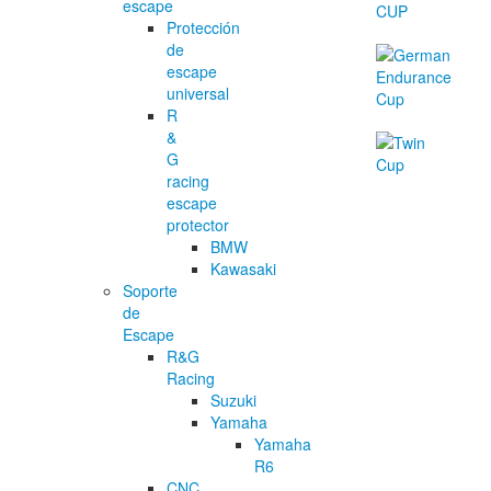
escape
Protección
de
escape
universal
R
&
G
racing
escape
protector
BMW
Kawasaki
Soporte
de
Escape
R&G
Racing
Suzuki
Yamaha
Yamaha
R6
CNC