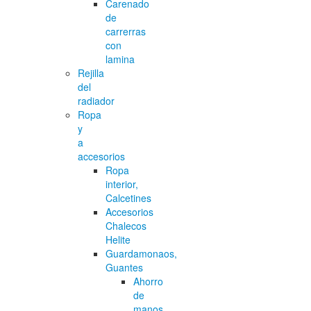
Carenado
de
carrerras
con
lamina
Rejilla
del
radiador
Ropa
y
a
accesorios
Ropa
interior,
Calcetines
Accesorios
Chalecos
Helite
Guardamonaos,
Guantes
Ahorro
de
manos