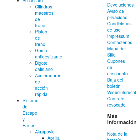
Accossato
Devoluciones
Cilindros
Aviso de
maestros
privacidad
de
Condiciones
freno
de uso
Piston
Impressum
de
Contáctenos
freno
Mapa del
Goma
Sitio
antideslizante
Cupones
Bigote
de
daliniano
descuento
Aceleradores
Baja del
de
boletín
acción
Widerrufsrecht
rápida
Contrato
Sisteme
revocado
de
Escape
Más
y
información
Partes
Akrapovic
Nota de la
Aprilia
batería