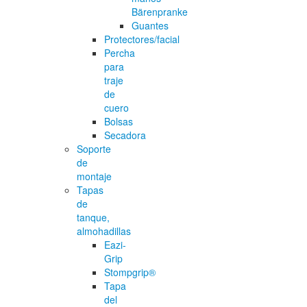
Bärenpranke
Guantes
Protectores/facial
Percha
para
traje
de
cuero
Bolsas
Secadora
Soporte
de
montaje
Tapas
de
tanque,
almohadillas
Eazi-
Grip
Stompgrip®
Tapa
del