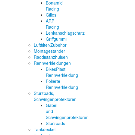
Bonamici
Racing
Gilles
ARP
Racing
Lenkanschlagschutz
Griffgummi
Luftfilter/Zubehör
Montageständer
Raddistanzhülsen
Rennverkleidungen
BikesPlast
Rennverkleidung
Folierte
Rennverkleidung
Sturzpads,
Schwingenprotektoren
Gabel-
und
Schwingenprotektoren
Sturzpads
Tankdeckel,