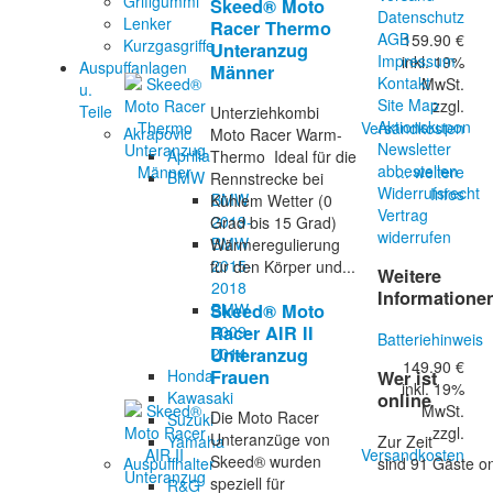
Griffgummi
Skeed® Moto
Datenschutz
Lenker
Racer Thermo
AGB
159.90 €
Kurzgasgriffe
Unteranzug
Impressum
inkl. 19%
Auspuffanlagen
Männer
Kontakt
MwSt.
u.
Site Map
zzgl.
Teile
Unterziehkombi
Aktionskupon
Versandkosten
Akrapovic
Moto Racer Warm-
Newsletter
Aprilia
Thermo Ideal für die
abbestellen
... weitere
BMW
Rennstrecke bei
Widerrufsrecht
Infos
BMW
Kühlem Wetter (0
Vertrag
2019-
Grad bis 15 Grad)
widerrufen
BMW
Wärmeregulierung
2015-
für den Körper und...
Weitere
2018
Informatione
BMW
Skeed® Moto
2009-
Racer AIR II
Batteriehinweis
2014
Unteranzug
149.90 €
Honda
Frauen
Wer ist
inkl. 19%
Kawasaki
online
MwSt.
Die Moto Racer
Suzuki
zzgl.
Unteranzüge von
Zur Zeit
Yamaha
Versandkosten
Skeed® wurden
sind 91 Gäste on
Auspuffhalter
speziell für
R&G