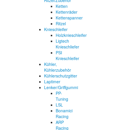
Ritzel/Zubehör
Ketten
Kettenräder
Kettenspanner
Ritzel
Knieschleifer
Holzknieschleifer
Ligtech
Knieschliefer
PSI
Knieschleifer
Kühler,
Kühlerzubehör
Kühlerschutzgitter
Laptimer
Lenker/Griffgummi
PP-
Tuning
LSL
Bonamici
Racing
ARP
Racing