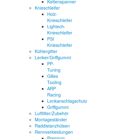
Kettenspanner
Knieschleifer
Holz-
Knieschleifer
Lightech-
Knieschleifer
PSI
Knieschleifer
Kühlergitter
Lenker/Griffgummi
PP-
Tuning
Gilles
Tooling
ARP
Racing
Lenkanschlagschutz
Griffgummi
Luftfilter/Zubehör
Montageständer
Raddistanzhülsen
Rennverkleidungen
Premium