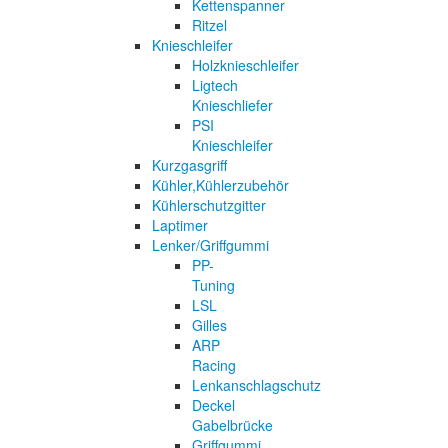
Kettenspanner
Ritzel
Knieschleifer
Holzknieschleifer
Ligtech
Knieschliefer
PSI
Knieschleifer
Kurzgasgriff
Kühler,Kühlerzubehör
Kühlerschutzgitter
Laptimer
Lenker/Griffgummi
PP-
Tuning
LSL
Gilles
ARP
Racing
Lenkanschlagschutz
Deckel
Gabelbrücke
Griffgummi