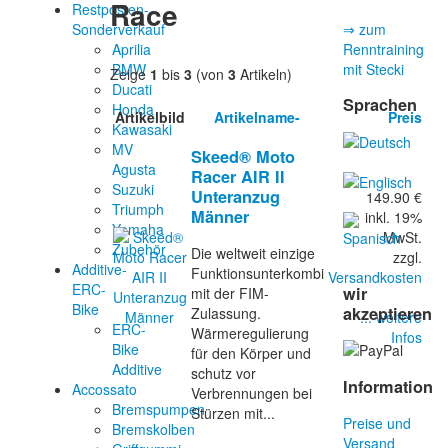
Race
Restposten-
Sonderverkauf
⇒ zum
Aprilia
Renntraining
BMW
mit Stecki
Zeige
1
bis
3
(von
3
Artikeln)
Ducati
Sprachen
Honda
Artikelbild
Artikelname-
Preis
Kawasaki
MV
Skeed® Moto
Agusta
Racer AIR II
Suzuki
Unteranzug
149.90 €
Triumph
Männer
inkl. 19%
Yamaha
MwSt.
Zubehör
Die weltweit einzige
zzgl.
Additive-
Funktionsunterkombi
Versandkosten
ERC-
wir
mit der FIM-
Bike
akzeptieren
Zulassung.
... weitere
ERC-
Wärmeregulierung
Infos
Bike
für den Körper und
Additive
schutz vor
Information
Accossato
Verbrennungen bei
Bremspumpen
Stürzen mit...
Preise und
Bremskolben
Versand