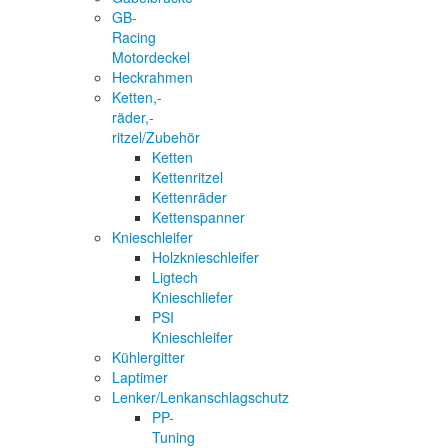
GB-
Racing
Motordeckel
Heckrahmen
Ketten,-
räder,-
ritzel/Zubehör
Ketten
Kettenritzel
Kettenräder
Kettenspanner
Knieschleifer
Holzknieschleifer
Ligtech
Knieschliefer
PSI
Knieschleifer
Kühlergitter
Laptimer
Lenker/Lenkanschlagschutz
PP-
Tuning