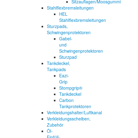
Sitzauflagen/Moosgummi
Stahlflexbremsleitungen
HEL
Stahlflexbremsleitungen
Sturzpads,
Schwingenprotektoren
Gabel-
und
Schwingenprotektoren
Sturzpad
Tankdeckel,
Tankpads
Eazi-
Grip
Stompgrip®
Tankdeckel
Carbon
Tankprotektoren
Verkleidungshalter/Luftkanal
Verkleidungsscheiben,
Zubehör
Öl-
Einfüll-