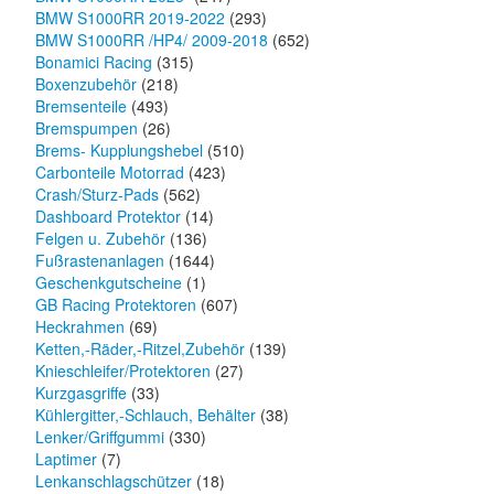
BMW S1000RR 2019-2022
(293)
BMW S1000RR /HP4/ 2009-2018
(652)
Bonamici Racing
(315)
Boxenzubehör
(218)
Bremsenteile
(493)
Bremspumpen
(26)
Brems- Kupplungshebel
(510)
Carbonteile Motorrad
(423)
Crash/Sturz-Pads
(562)
Dashboard Protektor
(14)
Felgen u. Zubehör
(136)
Fußrastenanlagen
(1644)
Geschenkgutscheine
(1)
GB Racing Protektoren
(607)
Heckrahmen
(69)
Ketten,-Räder,-Ritzel,Zubehör
(139)
Knieschleifer/Protektoren
(27)
Kurzgasgriffe
(33)
Kühlergitter,-Schlauch, Behälter
(38)
Lenker/Griffgummi
(330)
Laptimer
(7)
Lenkanschlagschützer
(18)