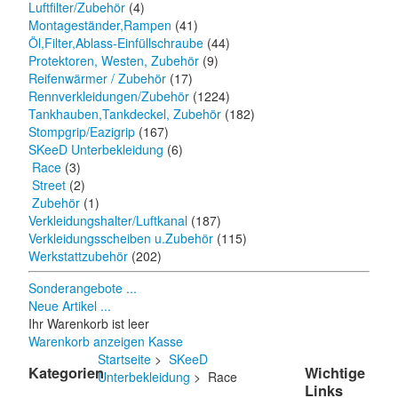
Luftfilter/Zubehör
(4)
Montageständer,Rampen
(41)
Öl,Filter,Ablass-Einfüllschraube
(44)
Protektoren, Westen, Zubehör
(9)
Reifenwärmer / Zubehör
(17)
Rennverkleidungen/Zubehör
(1224)
Tankhauben,Tankdeckel, Zubehör
(182)
Stompgrip/Eazigrip
(167)
SKeeD Unterbekleidung
(6)
Race
(3)
Street
(2)
Zubehör
(1)
Verkleidungshalter/Luftkanal
(187)
Verkleidungsscheiben u.Zubehör
(115)
Werkstattzubehör
(202)
Sonderangebote ...
Neue Artikel ...
Ihr Warenkorb ist leer
Warenkorb anzeigen
Kasse
Startseite
>
SKeeD
Kategorien
Wichtige
Unterbekleidung
> Race
Links