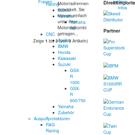
... weitere
Direktimport
Motorradrennen
Racing
Infos
entwickelt. Sie
Suzuki
können einfach
Yamaha
unter ihrer
Yamaha
Motorradkombi
R6
Partner
getragen...
CNC
Aprilia
Zeige
1
bis
3
(von
3
Artikeln)
BMW
Honda
Kawasaki
Suzuki
GSX-
R
1000
GSX-
R
600/750
Yamaha
Zubehör
Auspuffprotektoren
R&G
Racing