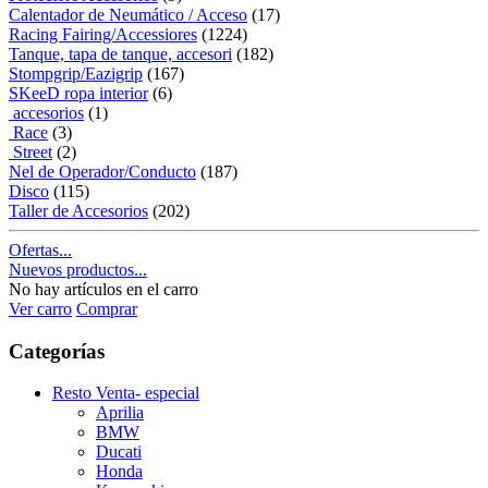
Calentador de Neumático / Acceso
(17)
Racing Fairing/Accessiores
(1224)
Tanque, tapa de tanque, accesori
(182)
Stompgrip/Eazigrip
(167)
SKeeD ropa interior
(6)
accesorios
(1)
Race
(3)
Street
(2)
Nel de Operador/Conducto
(187)
Disco
(115)
Taller de Accesorios
(202)
Ofertas...
Nuevos productos...
No hay artículos en el carro
Ver carro
Comprar
Categorías
Resto Venta- especial
Aprilia
BMW
Ducati
Honda