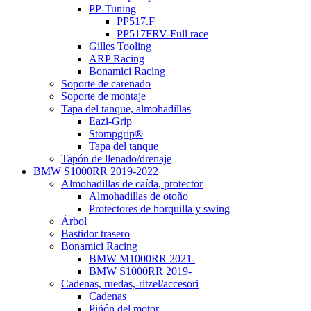
PP-Tuning
PP517.F
PP517FRV-Full race
Gilles Tooling
ARP Racing
Bonamici Racing
Soporte de carenado
Soporte de montaje
Tapa del tanque, almohadillas
Eazi-Grip
Stompgrip®
Tapa del tanque
Tapón de llenado/drenaje
BMW S1000RR 2019-2022
Almohadillas de caída, protector
Almohadillas de otoño
Protectores de horquilla y swing
Árbol
Bastidor trasero
Bonamici Racing
BMW M1000RR 2021-
BMW S1000RR 2019-
Cadenas, ruedas,-ritzel/accesori
Cadenas
Piñón del motor