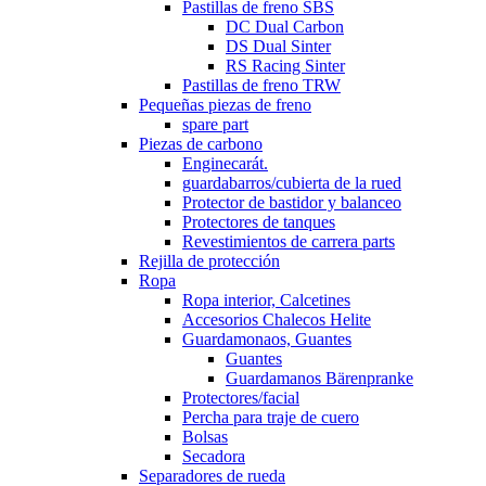
Pastillas de freno SBS
DC Dual Carbon
DS Dual Sinter
RS Racing Sinter
Pastillas de freno TRW
Pequeñas piezas de freno
spare part
Piezas de carbono
Enginecarát.
guardabarros/cubierta de la rued
Protector de bastidor y balanceo
Protectores de tanques
Revestimientos de carrera parts
Rejilla de protección
Ropa
Ropa interior, Calcetines
Accesorios Chalecos Helite
Guardamonaos, Guantes
Guantes
Guardamanos Bärenpranke
Protectores/facial
Percha para traje de cuero
Bolsas
Secadora
Separadores de rueda