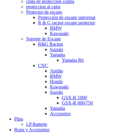
cinta de proteccion contra
proteccion al calor
Protector de escape
Protección de escape universal
R & G racing escape protector
BMW
Kawasaki
Soporte de Escape
R&G Racing
Suzuki
Yamaha
Yamaha R6
CNC
Aprilia
BMW
Honda
Kawasaki
Suzuki
GSX-R 1000
GSX-R 600/750
Yamaha
Accesorios
Pilas
LP Batterie
Ropa y Accesorios