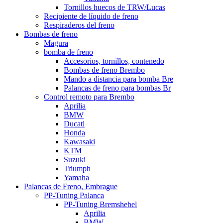
Tornillos huecos de TRW/Lucas
Recipiente de líquido de freno
Respiraderos del freno
Bombas de freno
Magura
bomba de freno
Accesorios, tornillos, contenedo
Bombas de freno Brembo
Mando a distancia para bomba Bre
Palancas de freno para bombas Br
Control remoto para Brembo
Aprilia
BMW
Ducati
Honda
Kawasaki
KTM
Suzuki
Triumph
Yamaha
Palancas de Freno, Embrague
PP-Tuning Palanca
PP-Tuning Bremshebel
Aprilia
BMW