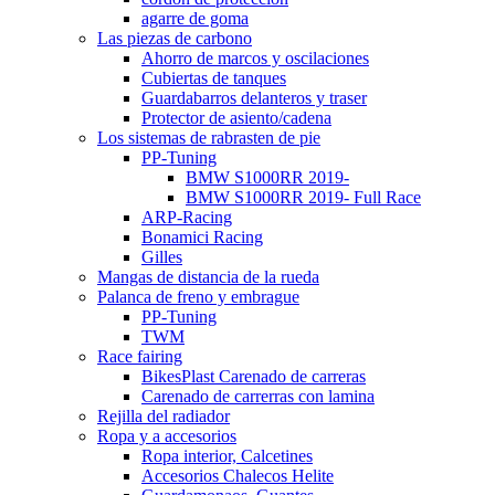
agarre de goma
Las piezas de carbono
Ahorro de marcos y oscilaciones
Cubiertas de tanques
Guardabarros delanteros y traser
Protector de asiento/cadena
Los sistemas de rabrasten de pie
PP-Tuning
BMW S1000RR 2019-
BMW S1000RR 2019- Full Race
ARP-Racing
Bonamici Racing
Gilles
Mangas de distancia de la rueda
Palanca de freno y embrague
PP-Tuning
TWM
Race fairing
BikesPlast Carenado de carreras
Carenado de carrerras con lamina
Rejilla del radiador
Ropa y a accesorios
Ropa interior, Calcetines
Accesorios Chalecos Helite