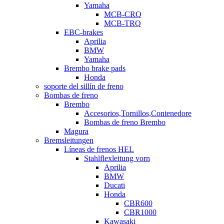
Yamaha
MCB-CRQ
MCB-TRQ
EBC-brakes
Aprilia
BMW
Yamaha
Brembo brake pads
Honda
soporte del sillín de freno
Bombas de freno
Brembo
Accesorios,Tornillos,Contenedore
Bombas de freno Brembo
Magura
Bremsleitungen
Líneas de frenos HEL
Stahlflexleitung vorn
Aprilia
BMW
Ducati
Honda
CBR600
CBR1000
Kawasaki