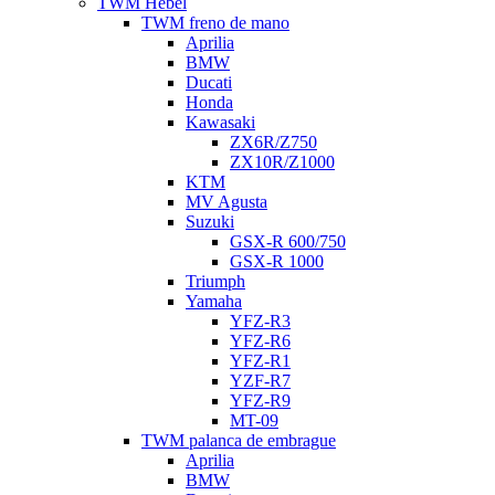
TWM Hebel
TWM freno de mano
Aprilia
BMW
Ducati
Honda
Kawasaki
ZX6R/Z750
ZX10R/Z1000
KTM
MV Agusta
Suzuki
GSX-R 600/750
GSX-R 1000
Triumph
Yamaha
YFZ-R3
YFZ-R6
YFZ-R1
YZF-R7
YFZ-R9
MT-09
TWM palanca de embrague
Aprilia
BMW