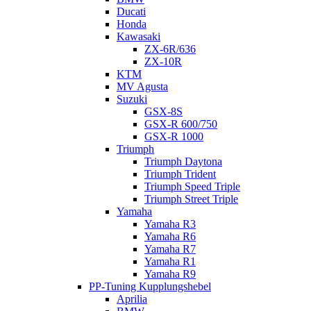
Ducati
Honda
Kawasaki
ZX-6R/636
ZX-10R
KTM
MV Agusta
Suzuki
GSX-8S
GSX-R 600/750
GSX-R 1000
Triumph
Triumph Daytona
Triumph Trident
Triumph Speed Triple
Triumph Street Triple
Yamaha
Yamaha R3
Yamaha R6
Yamaha R7
Yamaha R1
Yamaha R9
PP-Tuning Kupplungshebel
Aprilia