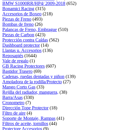
BMW S1000RR/HP4/ 2009-2018
(652)
Bonamici Racing
(315)
Accesorios de Boxeo
(218)
Piezas de Freno
(493)
Bombas de freno
(26)
Palancas de Freno, Embrague
(510)
Piezas de Carbon
(423)
Protección contra Caídas
(562)
Dashboard protector
(14)
Llantas u. Accesorios
(136)
Reposapiés
(1644)
Vale de regalo
(1)
GB Racing Protectores
(607)
Bastidor Trasero
(69)
Cadenas, ruedas dentadas y piñon
(139)
Amoladora de la rodilla/Protecto
(27)
Mango Corto Gas
(33)
Rejilla del radiador, manguera,
(38)
Barra/Asas
(330)
Cronometro
(7)
Dirección Tope Protector
(18)
Filtro de aire
(4)
Soporte de Montaje, Rampas
(41)
Filtros de aceite, tornillos
(44)
Protectore Accesorios
(9)