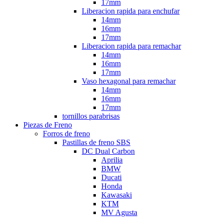
17mm
Liberacion rapida para enchufar
14mm
16mm
17mm
Liberacion rapida para remachar
14mm
16mm
17mm
Vaso hexagonal para remachar
14mm
16mm
17mm
tornillos parabrisas
Piezas de Freno
Forros de freno
Pastillas de freno SBS
DC Dual Carbon
Aprilia
BMW
Ducati
Honda
Kawasaki
KTM
MV Agusta