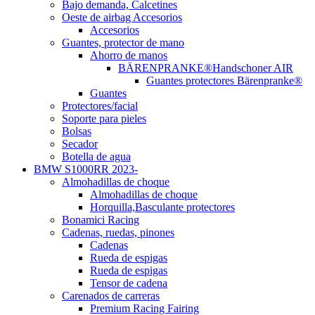
Bajo demanda, Calcetines
Oeste de airbag Accesorios
Accesorios
Guantes, protector de mano
Ahorro de manos
BÄRENPRANKE®Handschoner AIR
Guantes protectores Bärenpranke®
Guantes
Protectores/facial
Soporte para pieles
Bolsas
Secador
Botella de agua
BMW S1000RR 2023-
Almohadillas de choque
Almohadillas de choque
Horquilla,Basculante protectores
Bonamici Racing
Cadenas, ruedas, pinones
Cadenas
Rueda de espigas
Rueda de espigas
Tensor de cadena
Carenados de carreras
Premium Racing Fairing