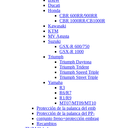
BMW
Ducati
Honda
CBR 600RR/900RR
CBR 1000RR/CB1000R
Kawasaki
KTM
MV Agusta
Suzuki
GSX-R 600/750
GSX-R 1000
Triumph
Triumph Daytona
Triumph Trident
Triumph Speed Triple
Triumph Street Triple
Yamaha
R3
R6/R7
R1/R9
MT07/MT09/MT10
Protección de la palanca del emb
Protección de la palanca del PP-
conjunto freno+protección embrag
Recambios