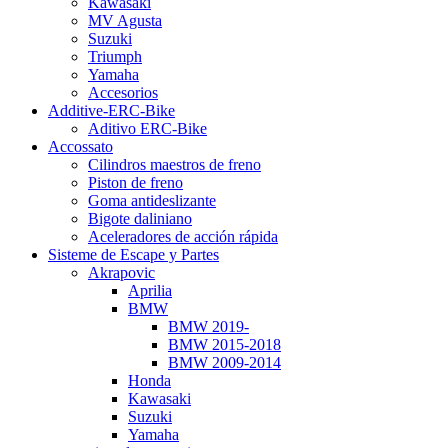
Kawasaki
MV Agusta
Suzuki
Triumph
Yamaha
Accesorios
Additive-ERC-Bike
Aditivo ERC-Bike
Accossato
Cilindros maestros de freno
Piston de freno
Goma antideslizante
Bigote daliniano
Aceleradores de acción rápida
Sisteme de Escape y Partes
Akrapovic
Aprilia
BMW
BMW 2019-
BMW 2015-2018
BMW 2009-2014
Honda
Kawasaki
Suzuki
Yamaha