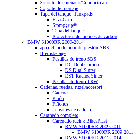
Soporte de carenado/Conducto air
Soporte de montaje
Tapa del tanque, Tankpads
Eazi-Grip
Stompgrip®
Tapa del tanque
Protectores de tanques de carbon
BMW S1000RR 2009-2014
apa del modulador de presión ABS
Bremsbeläge
Pastillas de freno SBS
DC Dual Carbon
DS Dual Sinter
RST Racing Sinter
Pastillas de freno TRW
Cadenas, ruedas,-ritzel/accesori
Cadenas
Piñón
Piñones
Tensores de cadena
Caranedo completo
Carenado racing BikesPlast
BMW S1000RR 2009-2011
BMW S1000RR 2009-2011
BMW S1000RR 2012-2014