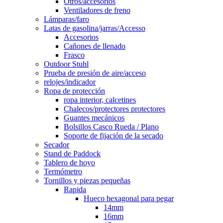
Otros/accesorios
Ventiladores de freno
Lámparas/faro
Latas de gasolina/jarras/Accesso
Accesorios
Cañones de llenado
Frasco
Outdoor Stuhl
Prueba de presión de aire/acceso
relojes/indicador
Ropa de protección
ropa interior, calcetines
Chalecos/protectores protectores
Guantes mecánicos
Bolsillos Casco Rueda / Plano
Soporte de fijación de la secado
Secador
Stand de Paddock
Tablero de hoyo
Termómetro
Tornillos y piezas pequeñas
Rapida
Hueco hexagonal para pegar
14mm
16mm