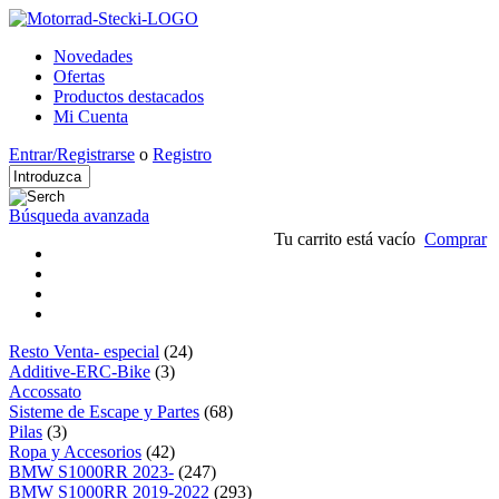
Novedades
Ofertas
Productos destacados
Mi Cuenta
Entrar/Registrarse
o
Registro
Búsqueda avanzada
Tu carrito está vacío
Comprar
Resto Venta- especial
(24)
Additive-ERC-Bike
(3)
Accossato
Sisteme de Escape y Partes
(68)
Pilas
(3)
Ropa y Accesorios
(42)
BMW S1000RR 2023-
(247)
BMW S1000RR 2019-2022
(293)