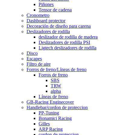
Piñones
Tensor de cadena
Cronometro
Dashboard protector
Decoración de diseño para carena
Deslizadores de rodilla
deslizador de rodilla de madera
Deslizadores de rodilla PSI
Ligtech deslizadores de rodilla
Disco
Escapes
Filtro de aire
Forros de freno/Líneas de freno
Forros de freno
SBS
TRW
alpha
Líneas de freno
GB-Racing Enginecover
Handlebar/cordon de proteccion
PP-Tuning
Bonamici Racing
Gilles
ARP Racing
cordon de proteccion