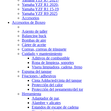
Yamaha YZF R7 2021-
Yamaha YZF R1 2020-
Yamaha YZF R1 15-19
Yamaha YZF R9 2025
Accesorios
Accesorios de Boxeo
Asiento de taller
Balancing buck
Bombas de aire
Cárter de aceite
Correas, correas de trinquete
Cuidado y mantenimiento
Aditivos de combustible
Ropa de limpieza, soportes
Visera limpiadora, cadena, freno
Espuma del tanque
Fijaciones / adhesivos
Cinta Adducted/cinta del tanque
Protección del calor
Protección del pegamento/del tor
Herramienta
Adaptador de par,
Alambre y alicates
Estandos de escape de cadena