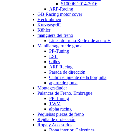
S1000R 2014-2016
ARP-Racing
GB-Racing motor cover
Heckrahmen
Kurzgasgriff
Kühler
manguera del freno
Línea de freno Reflex de acero H
Manillar/agarre de goma
PP-Tuning
LSL
Gilles
ARP Racing
Parada de dirección
Cubrir el puente de la horquilla
agarre de goma
Montageständer
Palancas de Freno, Embrague
PP-Tuning
TWM
alpha racing
Pequeñas piezas de freno
Rejilla de protección
Ropa y Accesorios
Ropa interior, Calcetines