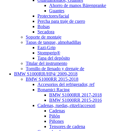
Guardamonaos, Guantes
Ahorro de manos Bärenpranke
Guantes
Protectores/facial
Percha para traje de cuero
Bolsas
Secadora
Soporte de montaje
Tapas de tanque, almohadillas
Eazi-Grip
Stompgrip®
Tapa del depósito
Titular del instrumento
Tornillo de llenado y drenaje de
BMW S1000RR/HP4/ 2009-2018
BMW S1000RR 2015-2018
Accesorios del refrigerador, ref
Bonamici Racing
BMW S1000RR 2017-2018
BMW S1000RR 2015-2016
Cadenas, ruedas,-ritzel/accesori
Cadenas
Piñón
Piñones
Tensores de cadena