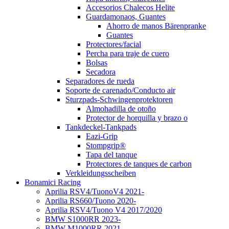
Accesorios Chalecos Helite
Guardamonaos, Guantes
Ahorro de manos Bärenpranke
Guantes
Protectores/facial
Percha para traje de cuero
Bolsas
Secadora
Separadores de rueda
Soporte de carenado/Conducto air
Sturzpads-Schwingenprotektoren
Almohadilla de otoño
Protector de horquilla y brazo o
Tankdeckel-Tankpads
Eazi-Grip
Stompgrip®
Tapa del tanque
Protectores de tanques de carbon
Verkleidungsscheiben
Bonamici Racing
Aprilia RSV4/TuonoV4 2021-
Aprilia RS660/Tuono 2020-
Aprilia RSV4/Tuono V4 2017/2020
BMW S1000RR 2023-
BMW M1000RR 2021-