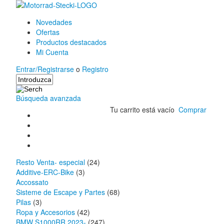
Novedades
Ofertas
Productos destacados
Mi Cuenta
Entrar/Registrarse
o
Registro
Búsqueda avanzada
Tu carrito está vacío
Comprar
Resto Venta- especial
(24)
Additive-ERC-Bike
(3)
Accossato
Sisteme de Escape y Partes
(68)
Pilas
(3)
Ropa y Accesorios
(42)
BMW S1000RR 2023-
(247)