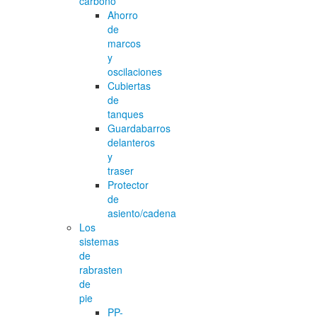
carbono
Ahorro
de
marcos
y
oscilaciones
Cubiertas
de
tanques
Guardabarros
delanteros
y
traser
Protector
de
asiento/cadena
Los
sistemas
de
rabrasten
de
pie
PP-