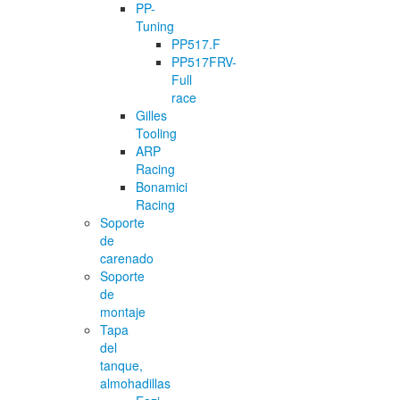
PP-
Tuning
PP517.F
PP517FRV-
Full
race
Gilles
Tooling
ARP
Racing
Bonamici
Racing
Soporte
de
carenado
Soporte
de
montaje
Tapa
del
tanque,
almohadillas