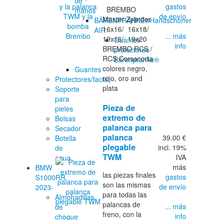
de
gastos
BREMBO
manos
de envío
Master Zylinder
BÄRENPRANKE®Handschoner
16x16/ 16x18/
AIR
... más
19x16/ 19x20
Guantes
info
BREMBO RCS /
protectores
RCS Corsacorta
Bärenpranke®
colores negro,
Guantes
rojo, oro and
Protectores/facial
plata
Soporte
para
Pieza de
pieles
extremo de
Bolsas
palanca para
Secador
palanca
39.00 €
Botella
plegable
incl. 19%
de
TWM
IVA
agua
más
BMW
las piezas finales
gastos
S1000RR
son las mismas
de envío
2023-
para todas las
Almohadillas
palancas de
... más
de
freno, con la
info
choque