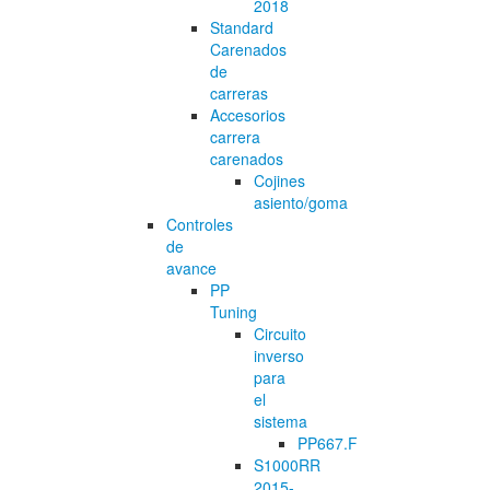
2018
Standard
Carenados
de
carreras
Accesorios
carrera
carenados
Cojines
asiento/goma
Controles
de
avance
PP
Tuning
Circuito
inverso
para
el
sistema
PP667.F
S1000RR
2015-