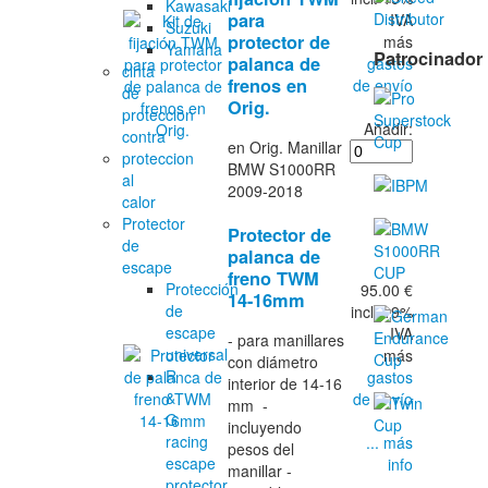
Kawasaki
para
IVA
Suzuki
protector de
más
Yamaha
Patrocinador
palanca de
gastos
cinta
frenos en
de envío
de
Orig.
proteccion
Añadir:
contra
en Orig. Manillar
proteccion
BMW S1000RR
al
2009-2018
calor
Protector
Protector de
de
palanca de
escape
freno TWM
Protección
95.00 €
14-16mm
de
incl. 19%
escape
IVA
- para manillares
universal
más
con diámetro
R
gastos
interior de 14-16
&
de envío
mm -
G
incluyendo
racing
... más
pesos del
escape
info
manillar -
protector