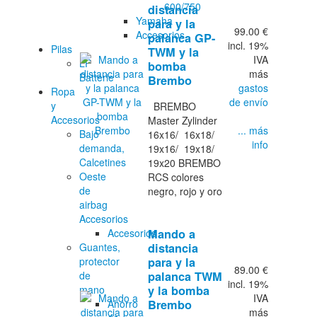
600/750
distancia
Yamaha
para y la
99.00 €
Accesorios
palanca GP-
incl. 19%
Pilas
TWM y la
IVA
LP
bomba
más
Batterie
Brembo
gastos
Ropa
de envío
y
BREMBO
Accesorios
Master Zylinder
... más
Bajo
16x16/ 16x18/
info
demanda,
19x16/ 19x18/
Calcetines
19x20 BREMBO
Oeste
RCS colores
de
negro, rojo y oro
airbag
Accesorios
Accesorios
Mando a
Guantes,
distancia
protector
para y la
89.00 €
de
palanca TWM
incl. 19%
mano
y la bomba
IVA
Ahorro
Brembo
más