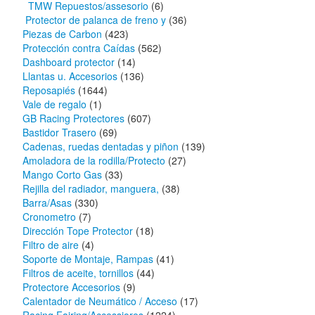
TMW Repuestos/assesorio
(6)
Protector de palanca de freno y
(36)
Piezas de Carbon
(423)
Protección contra Caídas
(562)
Dashboard protector
(14)
Llantas u. Accesorios
(136)
Reposapiés
(1644)
Vale de regalo
(1)
GB Racing Protectores
(607)
Bastidor Trasero
(69)
Cadenas, ruedas dentadas y piñon
(139)
Amoladora de la rodilla/Protecto
(27)
Mango Corto Gas
(33)
Rejilla del radiador, manguera,
(38)
Barra/Asas
(330)
Cronometro
(7)
Dirección Tope Protector
(18)
Filtro de aire
(4)
Soporte de Montaje, Rampas
(41)
Filtros de aceite, tornillos
(44)
Protectore Accesorios
(9)
Calentador de Neumático / Acceso
(17)