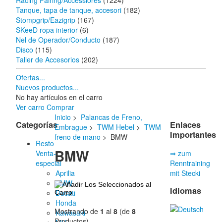
Racing Fairing/Accessiores
(1224)
Tanque, tapa de tanque, accesori
(182)
Stompgrip/Eazigrip
(167)
SKeeD ropa interior
(6)
Nel de Operador/Conducto
(187)
Disco
(115)
Taller de Accesorios
(202)
Ofertas...
Nuevos productos...
No hay artículos en el carro
Ver carro
Comprar
Inicio
>
Palancas de Freno,
Categorías
Enlaces
Embrague
>
TWM Hebel
>
TWM
Importantes
freno de mano
> BMW
Resto
BMW
Venta-
⇒ zum
especial
Renntraining
Aprilia
mit Stecki
BMW
Idiomas
Ducati
Honda
Mostrando de
1
al
8
(de
8
Kawasaki
Productos)