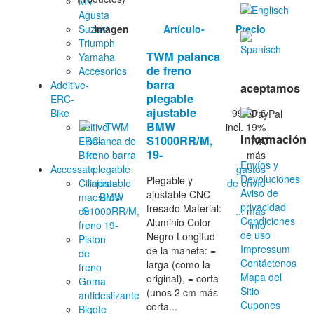
MV
Agusta
Imagen
Artículo-
Precio
Suzuki
Triumph
TWM palanca
Yamaha
de freno
Accesorios
barra
Additive-
aceptamos
plegable
ERC-
ajustable
99.00 €
Bike
BMW
incl. 19%
Aditivo
Información
S1000RR/M,
IVA
ERC-
19-
más
Bike
Envíos y
gastos
Accossato
Devoluciones
Plegable y
de envío
Cilindros
Aviso de
ajustable CNC
maestros
privacidad
fresado Material:
... más
de
Condiciones
Aluminio Color
info
freno
de uso
Negro Longitud
Piston
Impressum
de la maneta: =
de
Contáctenos
larga (como la
freno
Mapa del
original), = corta
Goma
Sitio
(unos 2 cm más
antideslizante
Cupones
corta...
Bigote