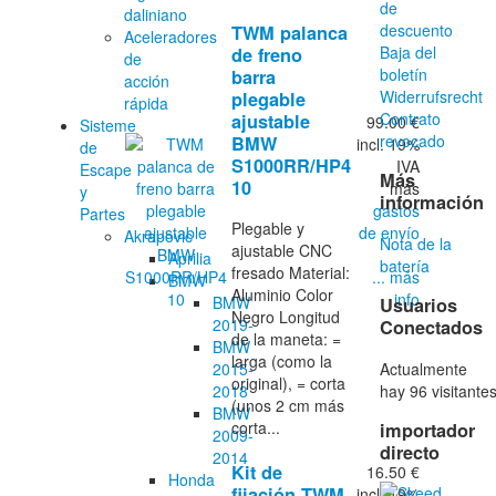
de
daliniano
descuento
TWM palanca
Aceleradores
Baja del
de freno
de
boletín
barra
acción
Widerrufsrecht
plegable
rápida
Contrato
ajustable
99.00 €
Sisteme
revocado
BMW
incl. 19%
de
S1000RR/HP4
IVA
Escape
Más
10
más
y
información
gastos
Partes
Plegable y
de envío
Akrapovic
Nota de la
ajustable CNC
Aprilia
batería
fresado Material:
... más
BMW
Aluminio Color
info
BMW
Usuarios
Negro Longitud
2019-
Conectados
de la maneta: =
BMW
larga (como la
Actualmente
2015-
original), = corta
hay 96 visitante
2018
(unos 2 cm más
BMW
corta...
importador
2009-
directo
2014
Kit de
16.50 €
Honda
fijación TWM
incl. 19%