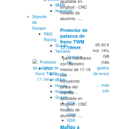
ajustable en
BMW
longitud - CNC
Kawasaki
fresado de
Soporte
aluminio -...
de
Escape
Protector de
R&G
palanca de
Racing
freno TWM
95.00 €
Suzuki
17-19mm
incl. 19%
Yamaha
IVA
Yamaha
- para manillares
más
R6
con diámetro
gastos
CNC
interior de 17-19
de envío
Aprilia
mm -
BMW
incluyendo
... más
Honda
pesos del
info
Kawasaki
manillar -
Suzuki
ajustable en
GSX-
longitud - CNC
R
fresado de
1000
aluminio -...
GSX-
R
Mando a