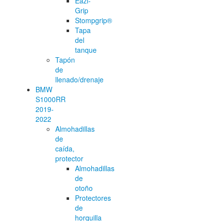
Eazi-
Grip
Stompgrip®
Tapa
del
tanque
Tapón
de
llenado/drenaje
BMW
S1000RR
2019-
2022
Almohadillas
de
caída,
protector
Almohadillas
de
otoño
Protectores
de
horquilla