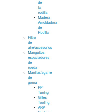
de
la
rodilla
Madera
Amoldadora
de
Rodilla
Filtro
de
aire/accesorios
Manguitos
espaciadores
de
rueda
Manillar/agarre
de
goma
PP-
Tuning
Gilles
Tooling
ARP