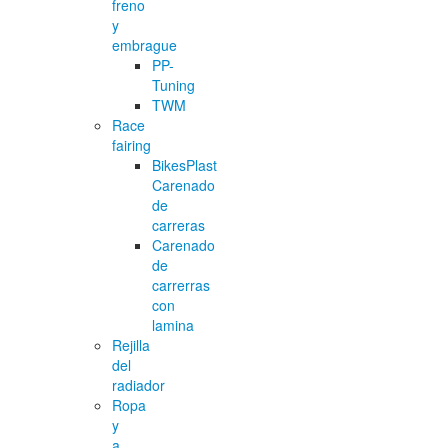
freno
y
embrague
PP-
Tuning
TWM
Race
fairing
BikesPlast
Carenado
de
carreras
Carenado
de
carrerras
con
lamina
Rejilla
del
radiador
Ropa
y
a