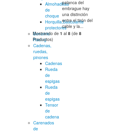
palanca del
Almohadillas
embrague hay
de
una distinción
choque
entre el tirón del
Horquilla,Basculante
cable y la...
protectores
Mostrando de
1
al
8
(de
8
Bonamici
Productos)
Racing
Cadenas,
ruedas,
pinones
Cadenas
Rueda
de
espigas
Rueda
de
espigas
Tensor
de
cadena
Carenados
de