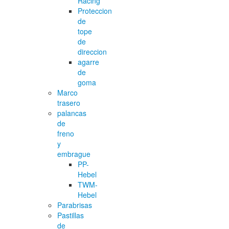
Racing
Proteccion
de
tope
de
direccion
agarre
de
goma
Marco
trasero
palancas
de
freno
y
embrague
PP-
Hebel
TWM-
Hebel
Parabrisas
Pastillas
de