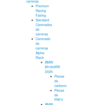
carreras
Premium
Racing
Fairing
Standard
Carenados
de
carreras
Carenado
de
carreras
Alpha-
Racin
BMW
M1000RR
2025-
Piezas
de
carbono
Piezas
de
PRFV
BMW