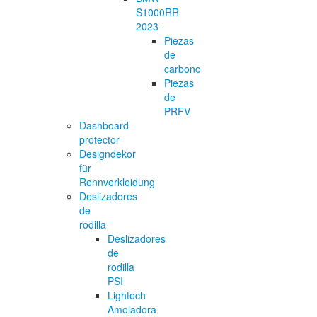
S1000RR
2023-
Piezas
de
carbono
Piezas
de
PRFV
Dashboard
protector
Designdekor
für
Rennverkleidung
Deslizadores
de
rodilla
Deslizadores
de
rodilla
PSI
Lightech
Amoladora