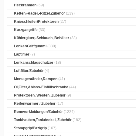
Heckrahmen
(69)
Ketten,-Räder,-Ritzel,Zubehör
(139)
Knieschleifer/Protektoren
(27)
Kurzgasgriffe
(33)
Kühlergitter,-Schlauch, Behälter
(38)
Lenker/Griffgummi
(330)
Laptimer
(7)
Lenkanschlagschützer
(18)
Luftfilter/Zubehör
(4)
Montageständer,Rampen
(41)
Öl,Filter,Ablass-Einfüllschraube
(44)
Protektoren, Westen, Zubehör
(9)
Reifenwärmer / Zubehör
(17)
Rennverkleidungen/Zubehör
(1224)
Tankhauben,Tankdeckel, Zubehör
(182)
Stompgrip/Eazigrip
(167)