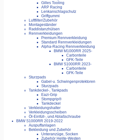
Gilles Tooling
ARP Racing
Lenkanschlagschutz
Griffgummi
Luftfilter/Zubehör
Montageständer
Raddistanzhülsen
Rennverkleidungen
Premium Rennverkleidung
Standard Rennverkleidungen
Alpha-Racing Rennverkleidung
BMW M1000RR 2025-
Carbonteile
GFK-Teile
BMW S1000RR 2023-
Carbonteile
GFK-Teile
Sturzpads
Gabel-u. Schwingenprotektoren
Sturzpads
Tankdeckel-, Tankpads
Eazi-Grip
Stompgrip®
Tankdeckel
Verkleidungshalter
Verkleidungsscheiben
Öl-Einfüll-, und Ablaßschraube
BMW S1000RR 2019-2022
Auspuffanlagen
Bekleidung und Zubehör
Unteranzüge, Socken
Zubehör Helite-Westen