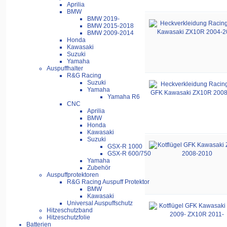
Aprilia
BMW
BMW 2019-
BMW 2015-2018
BMW 2009-2014
Honda
Kawasaki
Suzuki
Yamaha
Auspuffhalter
R&G Racing
Suzuki
Yamaha
Yamaha R6
CNC
Aprilia
BMW
Honda
Kawasaki
Suzuki
GSX-R 1000
GSX-R 600/750
Yamaha
Zubehör
Auspuffprotektoren
R&G Racing Auspuff Protektor
BMW
Kawasaki
Universal Auspuffschutz
Hitzeschutzband
Hitzeschutzfolie
Batterien