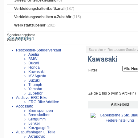
SKeeD Unterbekleidung
(6)
Verkleidungshalter/Luftkanal
(187)
Verkleidungsscheiben u.Zubehör
(115)
Werkstattzubehör
(202)
Sonderangebote ...
Kategorien
Neue Artikel ...
Startseite
>
Restposten-Sonder
Restposten-Sonderverkauf
Aprilia
Kawasaki
BMW
Ducati
Honda
Filter:
Kawasaki
MV Agusta
Suzuki
Triumph
Yamaha
Zubehör
Zeige
1
bis
5
(von
5
Artikeln)
Additive-ERC-Bike
ERC-Bike Additive
Artikelbild
Accossato
Bremspumpen
Bremskolben
Griffgummi
Lenker
Kurzgasgriffe
Auspuffanlagen u. Teile
Akrapovic