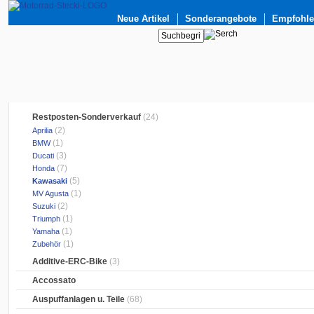
Neue Artikel
Sonderangebote
Empfohlen
Restposten-Sonderverkauf
(24)
(2)
Aprilia
(1)
BMW
(3)
Ducati
(7)
Honda
(5)
Kawasaki
(1)
MV Agusta
(2)
Suzuki
(1)
Triumph
(1)
Yamaha
(1)
Zubehör
Additive-ERC-Bike
(3)
Accossato
Auspuffanlagen u. Teile
(68)