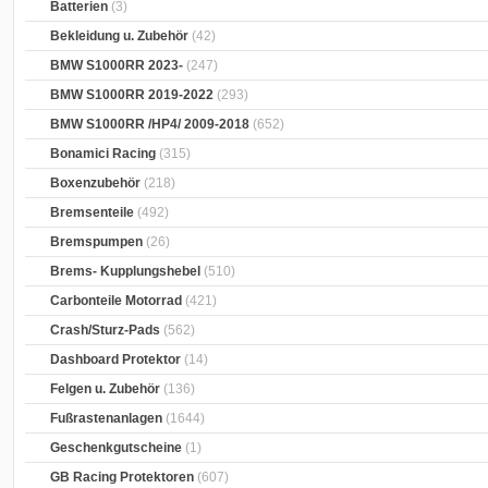
Batterien
(3)
Bekleidung u. Zubehör
(42)
BMW S1000RR 2023-
(247)
BMW S1000RR 2019-2022
(293)
BMW S1000RR /HP4/ 2009-2018
(652)
Bonamici Racing
(315)
Boxenzubehör
(218)
Bremsenteile
(492)
Bremspumpen
(26)
Brems- Kupplungshebel
(510)
Carbonteile Motorrad
(421)
Crash/Sturz-Pads
(562)
Dashboard Protektor
(14)
Felgen u. Zubehör
(136)
Fußrastenanlagen
(1644)
Geschenkgutscheine
(1)
GB Racing Protektoren
(607)