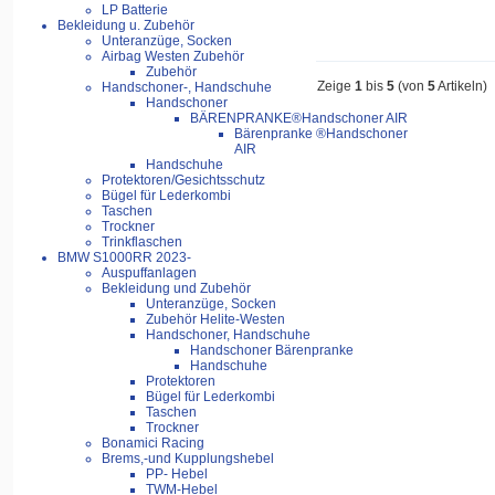
LP Batterie
Bekleidung u. Zubehör
Unteranzüge, Socken
Airbag Westen Zubehör
Zubehör
Zeige
1
bis
5
(von
5
Artikeln)
Handschoner-, Handschuhe
Handschoner
BÄRENPRANKE®Handschoner AIR
Bärenpranke ®Handschoner
AIR
Handschuhe
Protektoren/Gesichtsschutz
Bügel für Lederkombi
Taschen
Trockner
Trinkflaschen
BMW S1000RR 2023-
Auspuffanlagen
Bekleidung und Zubehör
Unteranzüge, Socken
Zubehör Helite-Westen
Handschoner, Handschuhe
Handschoner Bärenpranke
Handschuhe
Protektoren
Bügel für Lederkombi
Taschen
Trockner
Bonamici Racing
Brems,-und Kupplungshebel
PP- Hebel
TWM-Hebel