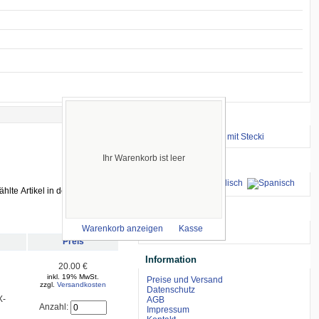
Wichtige Links
⇒ zum Renntraining mit Stecki
Ihr Warenkorb ist leer
Sprachen
wir akzeptieren
Warenkorb anzeigen
Kasse
Preis
Information
20.00 €
inkl. 19% MwSt.
Preise und Versand
zzgl.
Versandkosten
Datenschutz
X-
AGB
Anzahl:
Impressum