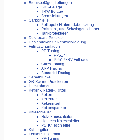
Bremsbeläge-, Leitungen
SBS-Beläge
TRW-Beläge
Bremsleitungen
Carbonteile
Kotflügel / Hinterradabdeckung
Rahmen-, und Schwingenschoner
Tankprotektoren
Dashboard Protektor
Designdekor für Rennverkleidung
Fußrastenanlagen
PP-Tuning
PP517.F
PP517FRV-Full race
Gilles Tooling
ARP Racing
Bonamici Racing
Gabelbrücke
GB-Racing Protektoren
Heckrahmen
Ketten-, Räder-, Ritzel
Ketten
Kettenrad
Kettenritzel
Kettenspanner
Knieschleifer
Holz-Knieschleifer
Lightech-Knieschleifer
PSI Knieschleifer
Kühlergitter
Lenker/Griffgummi
PP-Tuning