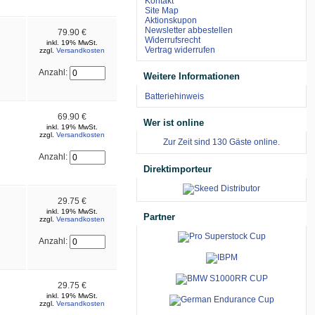
Kontakt
Site Map
Aktionskupon
Newsletter abbestellen
79.90 €
Widerrufsrecht
inkl. 19% MwSt.
Vertrag widerrufen
zzgl.
Versandkosten
Anzahl:
Weitere Informationen
Batteriehinweis
69.90 €
Wer ist online
inkl. 19% MwSt.
zzgl.
Versandkosten
Zur Zeit sind 130 Gäste online.
Anzahl:
Direktimporteur
29.75 €
inkl. 19% MwSt.
Partner
zzgl.
Versandkosten
Anzahl:
29.75 €
inkl. 19% MwSt.
zzgl.
Versandkosten