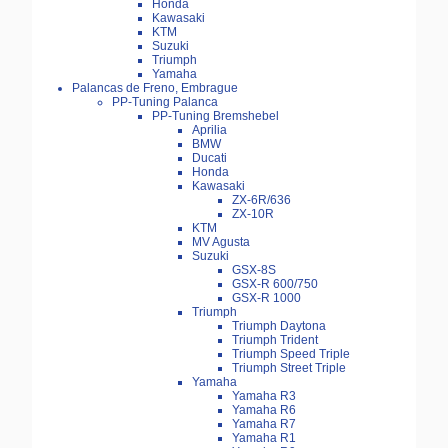
Honda
Kawasaki
KTM
Suzuki
Triumph
Yamaha
Palancas de Freno, Embrague
PP-Tuning Palanca
PP-Tuning Bremshebel
Aprilia
BMW
Ducati
Honda
Kawasaki
ZX-6R/636
ZX-10R
KTM
MV Agusta
Suzuki
GSX-8S
GSX-R 600/750
GSX-R 1000
Triumph
Triumph Daytona
Triumph Trident
Triumph Speed Triple
Triumph Street Triple
Yamaha
Yamaha R3
Yamaha R6
Yamaha R7
Yamaha R1