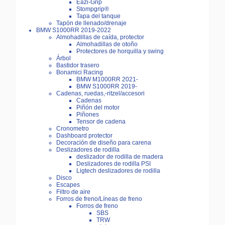
Eazi-Grip
Stompgrip®
Tapa del tanque
Tapón de llenado/drenaje
BMW S1000RR 2019-2022
Almohadillas de caída, protector
Almohadillas de otoño
Protectores de horquilla y swing
Árbol
Bastidor trasero
Bonamici Racing
BMW M1000RR 2021-
BMW S1000RR 2019-
Cadenas, ruedas,-ritzel/accesori
Cadenas
Piñón del motor
Piñones
Tensor de cadena
Cronometro
Dashboard protector
Decoración de diseño para carena
Deslizadores de rodilla
deslizador de rodilla de madera
Deslizadores de rodilla PSI
Ligtech deslizadores de rodilla
Disco
Escapes
Filtro de aire
Forros de freno/Líneas de freno
Forros de freno
SBS
TRW