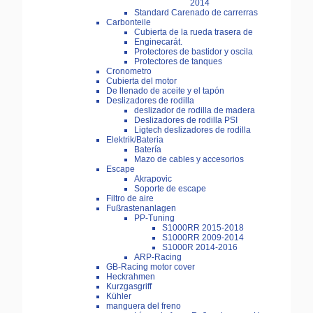
2014
Standard Carenado de carrerras
Carbonteile
Cubierta de la rueda trasera de
Enginecarát.
Protectores de bastidor y oscila
Protectores de tanques
Cronometro
Cubierta del motor
De llenado de aceite y el tapón
Deslizadores de rodilla
deslizador de rodilla de madera
Deslizadores de rodilla PSI
Ligtech deslizadores de rodilla
Elektrik/Bateria
Batería
Mazo de cables y accesorios
Escape
Akrapovic
Soporte de escape
Filtro de aire
Fußrastenanlagen
PP-Tuning
S1000RR 2015-2018
S1000RR 2009-2014
S1000R 2014-2016
ARP-Racing
GB-Racing motor cover
Heckrahmen
Kurzgasgriff
Kühler
manguera del freno