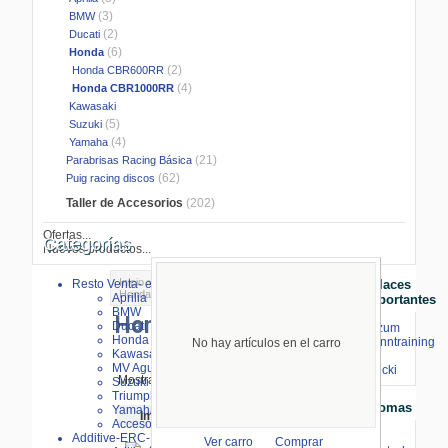
(3)
BMW
(2)
Ducati
(6)
Honda
(2)
Honda CBR600RR
(4)
Honda CBR1000RR
Kawasaki
(5)
Suzuki
(4)
Yamaha
(21)
Parabrisas Racing Básica
(62)
Puig racing discos
Taller de Accesorios
(202)
Ofertas...
Categorías
Nuevos productos...
Inicio
>
Disco
>
MRA parabrisas
>
Resto Venta- especial
Enlaces
Honda
> Honda CBR1000RR
Aprilia
Importantes
BMW
Honda CBR1000RR
Ducati
⇒ zum
Honda
Renntraining
No hay artículos en el carro
Kawasaki
mit
MV Agusta
Stecki
Mostrando de
1
al
4
(de
4
Productos)
Suzuki
Triumph
Idiomas
Yamaha
Imagen
Artículo-
Precio
Accesorios
Additive-ERC-Bike
Ver carro
Comprar