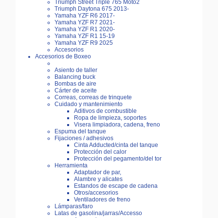
Triumph Street Triple 765 Moto2
Triumph Daytona 675 2013-
Yamaha YZF R6 2017-
Yamaha YZF R7 2021-
Yamaha YZF R1 2020-
Yamaha YZF R1 15-19
Yamaha YZF R9 2025
Accesorios
Accesorios de Boxeo
Asiento de taller
Balancing buck
Bombas de aire
Cárter de aceite
Correas, correas de trinquete
Cuidado y mantenimiento
Aditivos de combustible
Ropa de limpieza, soportes
Visera limpiadora, cadena, freno
Espuma del tanque
Fijaciones / adhesivos
Cinta Adducted/cinta del tanque
Protección del calor
Protección del pegamento/del tor
Herramienta
Adaptador de par,
Alambre y alicates
Estandos de escape de cadena
Otros/accesorios
Ventiladores de freno
Lámparas/faro
Latas de gasolina/jarras/Accesso