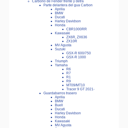
Carbono de Fender frente y detra
Parte delantera del gua Carbon
Aprilia
BMW
Ducati
Harley Davidson
Honda
CBR1000RR
Kawasaki
ZX6R, ZX636
ZX10R
MV Agusta
Suzuki
GSX-R 600/750
GSX-R 1000
Triumph
Yamaha
R6
R7
R1
R9
MT09/MT10
Tracer 9 GT 2021-
Guardabarros trasero
Aprilia
BMW
Buell
Ducati
Harley Davidson
Honda
Kawasaki
MV Agusta