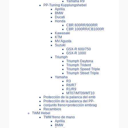
Yamaha R9
PP-Tuning Kupplungshebel
Aprilia
BMW
Ducati
Honda
CBR 600RR/900RR
CBR 1000RR/CB1000R
Kawasaki
KTM
MV Agusta
Suzuki
GSX-R 600/750
GSX-R 1000
Triumph
Triumph Daytona
Triumph Trident
Triumph Speed Triple
Triumph Street Triple
Yamaha
R3
R6/R7
R1/R9
MT07/MT09/MT10
Protección de la palanca del emb
Protección de la palanca del PP-
conjunto freno+protección embrag
Recambios
TWM Hebel
TWM freno de mano
Aprilia
BMW