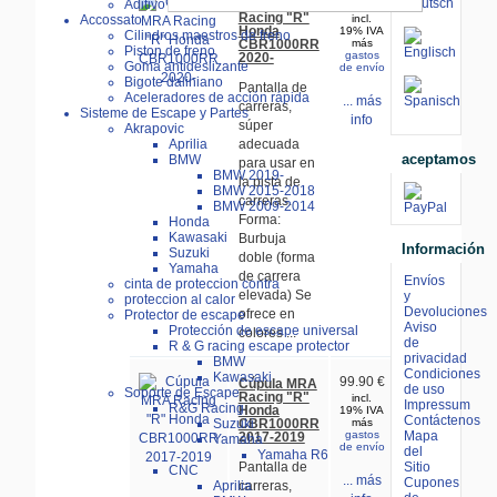
99.90 €
Cúpula MRA
Aditivo ERC-Bike
Racing "R"
Accossato
incl.
Honda
19% IVA
Cilindros maestros de freno
CBR1000RR
más
Piston de freno
gastos
2020-
Goma antideslizante
de envío
Bigote daliniano
Pantalla de
Aceleradores de acción rápida
... más
carreras,
Sisteme de Escape y Partes
info
súper
Akrapovic
Aprilia
adecuada
aceptamos
BMW
para usar en
BMW 2019-
la pista de
BMW 2015-2018
carreras.
BMW 2009-2014
Forma:
Honda
Kawasaki
Burbuja
Información
Suzuki
doble (forma
Yamaha
de carrera
Envíos
cinta de proteccion contra
elevada) Se
y
proteccion al calor
Devoluciones
ofrece en
Protector de escape
Aviso
Protección de escape universal
colores ...
de
R & G racing escape protector
privacidad
BMW
Condiciones
Kawasaki
99.90 €
Cúpula MRA
de uso
Soporte de Escape
Racing "R"
incl.
Impressum
R&G Racing
Honda
19% IVA
Contáctenos
CBR1000RR
Suzuki
más
Mapa
gastos
2017-2019
Yamaha
de envío
del
Yamaha R6
Sitio
Pantalla de
CNC
... más
Cupones
Aprilia
carreras,