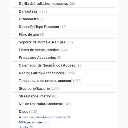
Rejilla del radiador, manguera,
(38)
Barra/Asas
(330)
Cronometro
(7)
Dirección Tope Protector
(18)
Filtro de aire
(4)
Soporte de Montaje, Rampas
(41)
Filtros de aceite, tornillos
(44)
Protectore Accesorios
(9)
Calentador de Neumático / Acceso
(17)
Racing Fairing/Accessiores
(1224)
Tanque, tapa de tanque, accesori
(182)
Stompgrip/Eazigrip
(167)
SKeeD ropa interior
(6)
Nel de Operador/Conducto
(187)
Disco
(115)
(9)
Accesorios pantallas de carenado
(23)
MRA parabrisas
(3)
Aprilia