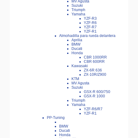
MV Agusta
Suzuki
Triumph
Yamaha
YZF-R3
YZF-R6
YZF-R7
YZF-R1
Almohadilla para rueda delantera
Aprilia
BMW
Ducati
Honda
CBR 1000RR
CBR 600RR
Kawasaki
ZX-6R 636
ZX-10R/Z900
KTM
MV Agusta
Suzuki
GSX-R 600/750
GSX-R 1000
Triumph
Yamaha
YZF-R6/R7
YZF-R1
PP-Tuning
BMW
Ducati
Honda