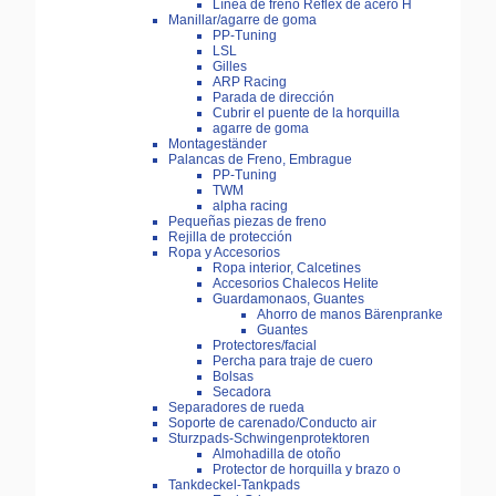
Línea de freno Reflex de acero H
Manillar/agarre de goma
PP-Tuning
LSL
Gilles
ARP Racing
Parada de dirección
Cubrir el puente de la horquilla
agarre de goma
Montageständer
Palancas de Freno, Embrague
PP-Tuning
TWM
alpha racing
Pequeñas piezas de freno
Rejilla de protección
Ropa y Accesorios
Ropa interior, Calcetines
Accesorios Chalecos Helite
Guardamonaos, Guantes
Ahorro de manos Bärenpranke
Guantes
Protectores/facial
Percha para traje de cuero
Bolsas
Secadora
Separadores de rueda
Soporte de carenado/Conducto air
Sturzpads-Schwingenprotektoren
Almohadilla de otoño
Protector de horquilla y brazo o
Tankdeckel-Tankpads