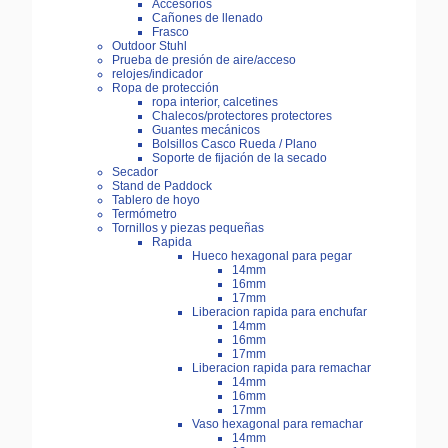
Accesorios
Cañones de llenado
Frasco
Outdoor Stuhl
Prueba de presión de aire/acceso
relojes/indicador
Ropa de protección
ropa interior, calcetines
Chalecos/protectores protectores
Guantes mecánicos
Bolsillos Casco Rueda / Plano
Soporte de fijación de la secado
Secador
Stand de Paddock
Tablero de hoyo
Termómetro
Tornillos y piezas pequeñas
Rapida
Hueco hexagonal para pegar
14mm
16mm
17mm
Liberacion rapida para enchufar
14mm
16mm
17mm
Liberacion rapida para remachar
14mm
16mm
17mm
Vaso hexagonal para remachar
14mm