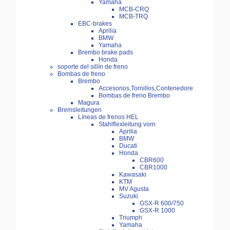
Yamaha
MCB-CRQ
MCB-TRQ
EBC-brakes
Aprilia
BMW
Yamaha
Brembo brake pads
Honda
soporte del sillín de freno
Bombas de freno
Brembo
Accesorios,Tornillos,Contenedore
Bombas de freno Brembo
Magura
Bremsleitungen
Líneas de frenos HEL
Stahlflexleitung vorn
Aprilia
BMW
Ducati
Honda
CBR600
CBR1000
Kawasaki
KTM
MV Agusta
Suzuki
GSX-R 600/750
GSX-R 1000
Triumph
Yamaha