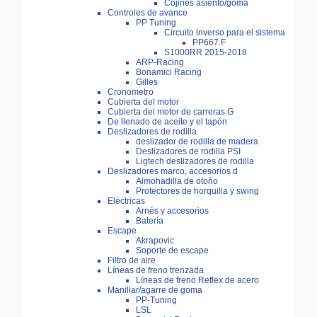
Cojines asiento/goma
Controles de avance
PP Tuning
Circuito inverso para el sistema
PP667.F
S1000RR 2015-2018
ARP-Racing
Bonamici Racing
Gilles
Cronometro
Cubierta del motor
Cubierta del motor de carreras G
De llenado de aceite y el tapón
Deslizadores de rodilla
deslizador de rodilla de madera
Deslizadores de rodilla PSI
Ligtech deslizadores de rodilla
Deslizadores marco, accesorios d
Almohadilla de otoño
Protectores de horquilla y swing
Eléctricas
Arnés y accesorios
Batería
Escape
Akrapovic
Soporte de escape
Filtro de aire
Líneas de freno trenzada
Líneas de freno Reflex de acero
Manillar/agarre de goma
PP-Tuning
LSL