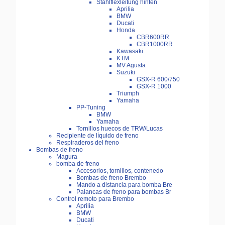
Stahlflexleitung hinten
Aprilia
BMW
Ducati
Honda
CBR600RR
CBR1000RR
Kawasaki
KTM
MV Agusta
Suzuki
GSX-R 600/750
GSX-R 1000
Triumph
Yamaha
PP-Tuning
BMW
Yamaha
Tornillos huecos de TRW/Lucas
Recipiente de líquido de freno
Respiraderos del freno
Bombas de freno
Magura
bomba de freno
Accesorios, tornillos, contenedo
Bombas de freno Brembo
Mando a distancia para bomba Bre
Palancas de freno para bombas Br
Control remoto para Brembo
Aprilia
BMW
Ducati