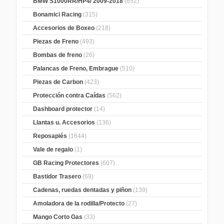
BMW S1000RR/HP4/ 2009-2018
(652)
Bonamici Racing
(315)
Accesorios de Boxeo
(218)
Piezas de Freno
(493)
Bombas de freno
(26)
Palancas de Freno, Embrague
(510)
Piezas de Carbon
(423)
Protección contra Caídas
(562)
Dashboard protector
(14)
Llantas u. Accesorios
(136)
Reposapiés
(1644)
Vale de regalo
(1)
GB Racing Protectores
(607)
Bastidor Trasero
(69)
Cadenas, ruedas dentadas y piñon
(139)
Amoladora de la rodilla/Protecto
(27)
Mango Corto Gas
(33)