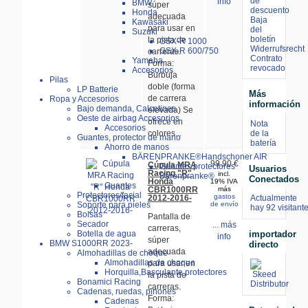
de
info
BMW
súper
descuento
Honda
adecuada
Baja
Kawasaki
para usar en
del
Suzuki
boletín
la pista de
GSX-R 1000
Widerrufsrecht
GSX-R 600/750
carreras.
Contrato
Yamaha
Forma:
revocado
Accesorios
Burbuja
Pilas
doble (forma
LP Batterie
Más
de carrera
Ropa y Accesorios
información
Bajo demanda, Calcetines
elevada) Se
Oeste de airbag Accesorios
ofrece en
Nota
Accesorios
de la
colores...
Guantes, protector de mano
batería
Ahorro de manos
BÄRENPRANKE®Handschoner AIR
99.90 €
Cúpula MRA
Guantes protectores
Usuarios
Racing "R"
incl.
Bärenpranke®
Conectados
Honda
19% IVA
Guantes
CBR1000RR
más
Protectores/facial
gastos
2012-2016-
Actualmente
Soporte para pieles
de envío
hay 92 visitant
Bolsas
Pantalla de
Secador
... más
carreras,
importador
Botella de agua
info
súper
BMW S1000RR 2023-
directo
adecuada
Almohadillas de choque
Almohadillas de choque
para usar en
Horquilla,Basculante protectores
la pista de
Bonamici Racing
carreras.
Cadenas, ruedas, pinones
Forma:
Cadenas