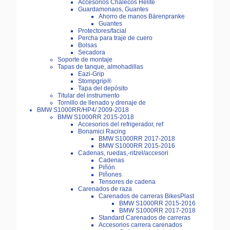
Accesorios Chalecos Helite
Guardamonaos, Guantes
Ahorro de manos Bärenpranke
Guantes
Protectores/facial
Percha para traje de cuero
Bolsas
Secadora
Soporte de montaje
Tapas de tanque, almohadillas
Eazi-Grip
Stompgrip®
Tapa del depósito
Titular del instrumento
Tornillo de llenado y drenaje de
BMW S1000RR/HP4/ 2009-2018
BMW S1000RR 2015-2018
Accesorios del refrigerador, ref
Bonamici Racing
BMW S1000RR 2017-2018
BMW S1000RR 2015-2016
Cadenas, ruedas,-ritzel/accesori
Cadenas
Piñón
Piñones
Tensores de cadena
Carenados de raza
Carenados de carreras BikesPlast
BMW S1000RR 2015-2016
BMW S1000RR 2017-2018
Standard Carenados de carreras
Accesorios carrera carenados