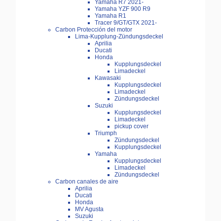
Yamaha R7 2021-
Yamaha YZF 900 R9
Yamaha R1
Tracer 9/GT/GTX 2021-
Carbon Protección del motor
Lima-Kupplung-Zündungsdeckel
Aprilia
Ducati
Honda
Kupplungsdeckel
Limadeckel
Kawasaki
Kupplungsdeckel
Limadeckel
Zündungsdeckel
Suzuki
Kupplungsdeckel
Limadeckel
pickup cover
Triumph
Zündungsdeckel
Kupplungsdeckel
Yamaha
Kupplungsdeckel
Limadeckel
Zündungsdeckel
Carbon canales de aire
Aprilia
Ducati
Honda
MV Agusta
Suzuki