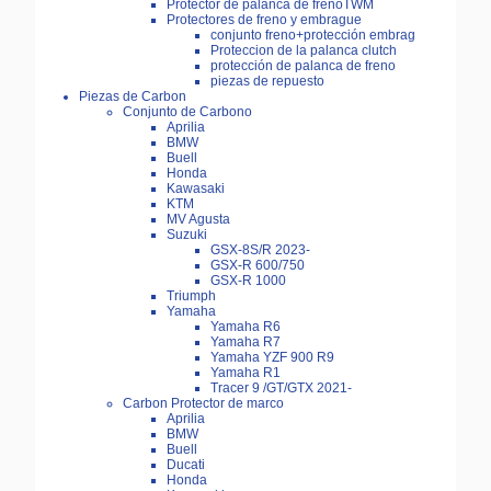
Protector de palanca de frenoTWM
Protectores de freno y embrague
conjunto freno+protección embrag
Proteccion de la palanca clutch
protección de palanca de freno
piezas de repuesto
Piezas de Carbon
Conjunto de Carbono
Aprilia
BMW
Buell
Honda
Kawasaki
KTM
MV Agusta
Suzuki
GSX-8S/R 2023-
GSX-R 600/750
GSX-R 1000
Triumph
Yamaha
Yamaha R6
Yamaha R7
Yamaha YZF 900 R9
Yamaha R1
Tracer 9 /GT/GTX 2021-
Carbon Protector de marco
Aprilia
BMW
Buell
Ducati
Honda