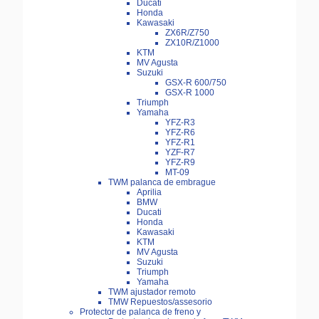
Ducati
Honda
Kawasaki
ZX6R/Z750
ZX10R/Z1000
KTM
MV Agusta
Suzuki
GSX-R 600/750
GSX-R 1000
Triumph
Yamaha
YFZ-R3
YFZ-R6
YFZ-R1
YZF-R7
YFZ-R9
MT-09
TWM palanca de embrague
Aprilia
BMW
Ducati
Honda
Kawasaki
KTM
MV Agusta
Suzuki
Triumph
Yamaha
TWM ajustador remoto
TMW Repuestos/assesorio
Protector de palanca de freno y