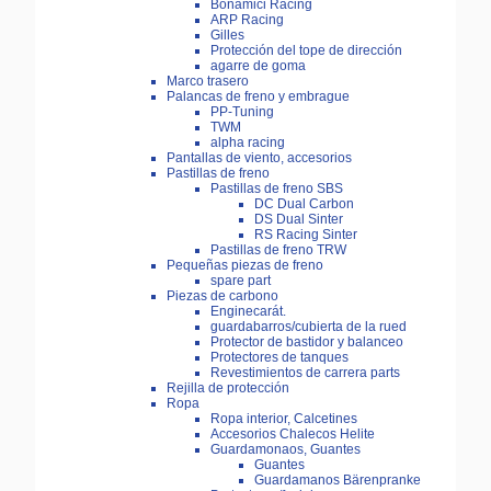
Bonamici Racing
ARP Racing
Gilles
Protección del tope de dirección
agarre de goma
Marco trasero
Palancas de freno y embrague
PP-Tuning
TWM
alpha racing
Pantallas de viento, accesorios
Pastillas de freno
Pastillas de freno SBS
DC Dual Carbon
DS Dual Sinter
RS Racing Sinter
Pastillas de freno TRW
Pequeñas piezas de freno
spare part
Piezas de carbono
Enginecarát.
guardabarros/cubierta de la rued
Protector de bastidor y balanceo
Protectores de tanques
Revestimientos de carrera parts
Rejilla de protección
Ropa
Ropa interior, Calcetines
Accesorios Chalecos Helite
Guardamonaos, Guantes
Guantes
Guardamanos Bärenpranke