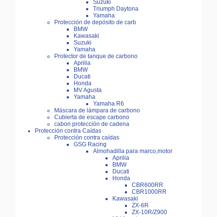
Suzuki
Triumph Daytona
Yamaha
Protección de depósito de carb
BMW
Kawasaki
Suzuki
Yamaha
Protector de tanque de carbono
Aprilia
BMW
Ducati
Honda
MV Agusta
Yamaha
Yamaha R6
Máscara de lámpara de carbono
Cubierta de escape carbono
cabon protección de cadena
Protección contra Caídas
Protección contra caídas
GSG Racing
Almohadilla para marco,motor
Aprilia
BMW
Ducati
Honda
CBR600RR
CBR1000RR
Kawasaki
ZX-6R
ZX-10R/Z900