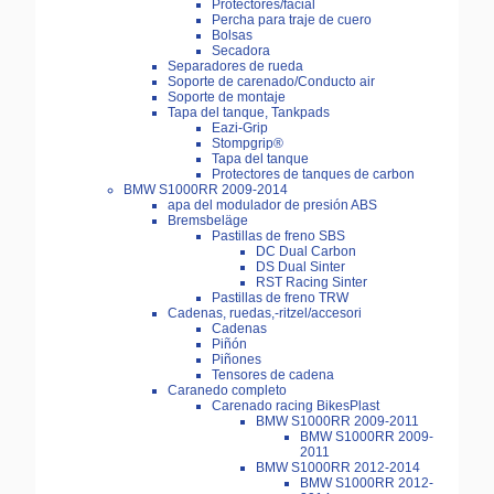
Protectores/facial
Percha para traje de cuero
Bolsas
Secadora
Separadores de rueda
Soporte de carenado/Conducto air
Soporte de montaje
Tapa del tanque, Tankpads
Eazi-Grip
Stompgrip®
Tapa del tanque
Protectores de tanques de carbon
BMW S1000RR 2009-2014
apa del modulador de presión ABS
Bremsbeläge
Pastillas de freno SBS
DC Dual Carbon
DS Dual Sinter
RST Racing Sinter
Pastillas de freno TRW
Cadenas, ruedas,-ritzel/accesori
Cadenas
Piñón
Piñones
Tensores de cadena
Caranedo completo
Carenado racing BikesPlast
BMW S1000RR 2009-2011
BMW S1000RR 2009-
2011
BMW S1000RR 2012-2014
BMW S1000RR 2012-