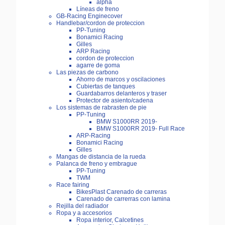
alpha
Líneas de freno
GB-Racing Enginecover
Handlebar/cordon de proteccion
PP-Tuning
Bonamici Racing
Gilles
ARP Racing
cordon de proteccion
agarre de goma
Las piezas de carbono
Ahorro de marcos y oscilaciones
Cubiertas de tanques
Guardabarros delanteros y traser
Protector de asiento/cadena
Los sistemas de rabrasten de pie
PP-Tuning
BMW S1000RR 2019-
BMW S1000RR 2019- Full Race
ARP-Racing
Bonamici Racing
Gilles
Mangas de distancia de la rueda
Palanca de freno y embrague
PP-Tuning
TWM
Race fairing
BikesPlast Carenado de carreras
Carenado de carrerras con lamina
Rejilla del radiador
Ropa y a accesorios
Ropa interior, Calcetines