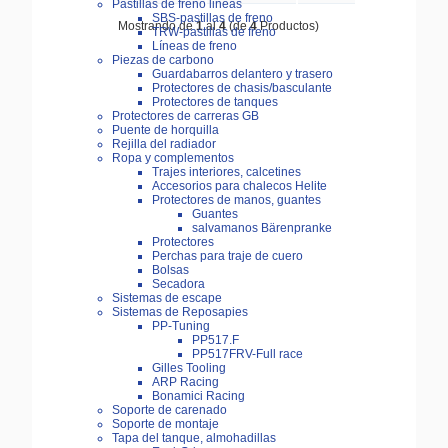
Pastillas de freno lineas
SBS-pastillas de freno
Mostrando de
1
al
4
(de
4
Productos)
TRW-pastillas de freno
Líneas de freno
Piezas de carbono
Guardabarros delantero y trasero
Protectores de chasis/basculante
Protectores de tanques
Protectores de carreras GB
Puente de horquilla
Rejilla del radiador
Ropa y complementos
Trajes interiores, calcetines
Accesorios para chalecos Helite
Protectores de manos, guantes
Guantes
salvamanos Bärenpranke
Protectores
Perchas para traje de cuero
Bolsas
Secadora
Sistemas de escape
Sistemas de Reposapies
PP-Tuning
PP517.F
PP517FRV-Full race
Gilles Tooling
ARP Racing
Bonamici Racing
Soporte de carenado
Soporte de montaje
Tapa del tanque, almohadillas