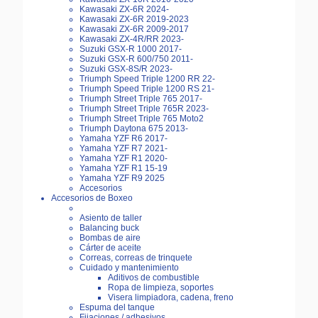
Kawasaki ZX-6R 2024-
Kawasaki ZX-6R 2019-2023
Kawasaki ZX-6R 2009-2017
Kawasaki ZX-4R/RR 2023-
Suzuki GSX-R 1000 2017-
Suzuki GSX-R 600/750 2011-
Suzuki GSX-8S/R 2023-
Triumph Speed Triple 1200 RR 22-
Triumph Speed Triple 1200 RS 21-
Triumph Street Triple 765 2017-
Triumph Street Triple 765R 2023-
Triumph Street Triple 765 Moto2
Triumph Daytona 675 2013-
Yamaha YZF R6 2017-
Yamaha YZF R7 2021-
Yamaha YZF R1 2020-
Yamaha YZF R1 15-19
Yamaha YZF R9 2025
Accesorios
Accesorios de Boxeo
Asiento de taller
Balancing buck
Bombas de aire
Cárter de aceite
Correas, correas de trinquete
Cuidado y mantenimiento
Aditivos de combustible
Ropa de limpieza, soportes
Visera limpiadora, cadena, freno
Espuma del tanque
Fijaciones / adhesivos