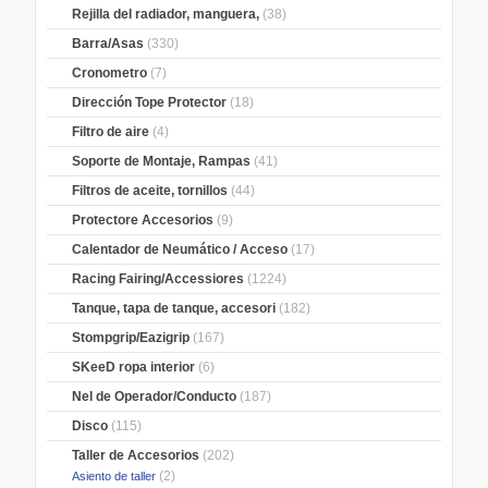
Rejilla del radiador, manguera,
(38)
Barra/Asas
(330)
Cronometro
(7)
Dirección Tope Protector
(18)
Filtro de aire
(4)
Soporte de Montaje, Rampas
(41)
Filtros de aceite, tornillos
(44)
Protectore Accesorios
(9)
Calentador de Neumático / Acceso
(17)
Racing Fairing/Accessiores
(1224)
Tanque, tapa de tanque, accesori
(182)
Stompgrip/Eazigrip
(167)
SKeeD ropa interior
(6)
Nel de Operador/Conducto
(187)
Disco
(115)
Taller de Accesorios
(202)
(2)
Asiento de taller