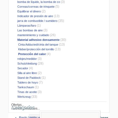
(3)
bomba de líquido, la bomba de co
(5)
Correas/correas de trinquete
(2)
Equilibrar el dinero
(13)
Indicador de presión de aire
(35)
jarra de combustible / sumidero
(1)
Lámparas/faro
(3)
Las bombas de aire
(26)
mantenimiento y cuidado
(30)
Material adhesivo densamente
(13)
Cinta Adducted/cinta del tanque
(13)
Kleber/protección del tornillo
(4)
Protección del calor
(3)
relojes/medidor
(28)
Schutzkleidung
(4)
Secador
(2)
Silla al aire libre
(1)
Stand de Paddock
(7)
Tablero de hoyo
(1)
Tankschaum
(3)
Tinas de aceite
(33)
Werkzeug
Ofertas...
Categorías
Nuevos productos...
Inicio
>
Taller de Accesorios
>
Material
Resto Venta- especial
Enlaces