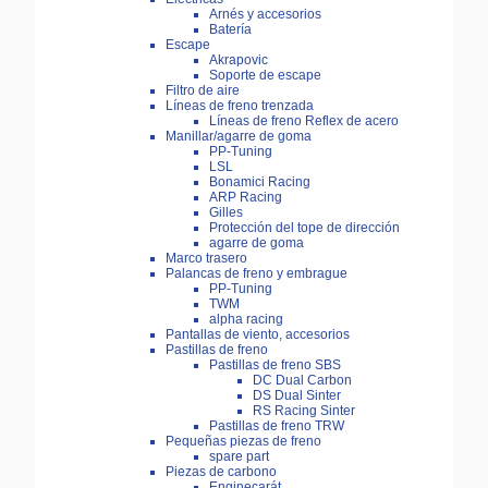
Arnés y accesorios
Batería
Escape
Akrapovic
Soporte de escape
Filtro de aire
Líneas de freno trenzada
Líneas de freno Reflex de acero
Manillar/agarre de goma
PP-Tuning
LSL
Bonamici Racing
ARP Racing
Gilles
Protección del tope de dirección
agarre de goma
Marco trasero
Palancas de freno y embrague
PP-Tuning
TWM
alpha racing
Pantallas de viento, accesorios
Pastillas de freno
Pastillas de freno SBS
DC Dual Carbon
DS Dual Sinter
RS Racing Sinter
Pastillas de freno TRW
Pequeñas piezas de freno
spare part
Piezas de carbono
Enginecarát.