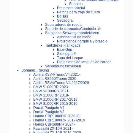
Guantes
Protectores/facial
Percha para traje de cuero
Bolsas
Secadora
Separadores de rueda
Soporte de carenado/Conducto air
Sturzpads-Schwingenprotektoren
Almohadilla de otoño
Protector de horquilla y brazo o
Tankdeckel-Tankpads
Eazi-Grip
Stompgrip®
Tapa del tanque
Protectores de tanques de carbon
Verkleidungsscheiben
Bonamici Racing
Aprilia RSV4/TuonoV4 2021-
Aprilia RS660/Tuono 2020-
Aprilia RSV4/Tuono V4 2017/2020
BMW S1000RR 2023-
BMW M1000RR 2021-
BMW S1000RR 2019-
BMW S1000RR 2017-2018
BMW S1000RR 2015-2016
Ducati Panigale V4
Ducati Panigale V2
Honda CBR1000RR-R 2020-
Honda CBR1000RR 2017-2019
Honda CBR600RR 2024-
Kawasaki ZX-10R 2021-
Kawasaki ZX-10R 2016-2020