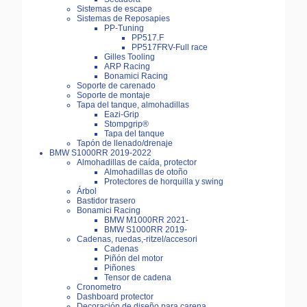
Sistemas de escape
Sistemas de Reposapies
PP-Tuning
PP517.F
PP517FRV-Full race
Gilles Tooling
ARP Racing
Bonamici Racing
Soporte de carenado
Soporte de montaje
Tapa del tanque, almohadillas
Eazi-Grip
Stompgrip®
Tapa del tanque
Tapón de llenado/drenaje
BMW S1000RR 2019-2022
Almohadillas de caída, protector
Almohadillas de otoño
Protectores de horquilla y swing
Árbol
Bastidor trasero
Bonamici Racing
BMW M1000RR 2021-
BMW S1000RR 2019-
Cadenas, ruedas,-ritzel/accesori
Cadenas
Piñón del motor
Piñones
Tensor de cadena
Cronometro
Dashboard protector
Decoración de diseño para carena