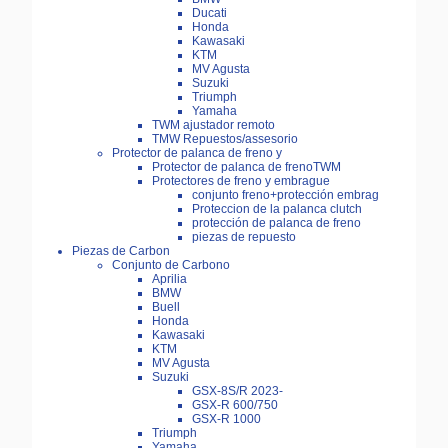
Ducati
Honda
Kawasaki
KTM
MV Agusta
Suzuki
Triumph
Yamaha
TWM ajustador remoto
TMW Repuestos/assesorio
Protector de palanca de freno y
Protector de palanca de frenoTWM
Protectores de freno y embrague
conjunto freno+protección embrag
Proteccion de la palanca clutch
protección de palanca de freno
piezas de repuesto
Piezas de Carbon
Conjunto de Carbono
Aprilia
BMW
Buell
Honda
Kawasaki
KTM
MV Agusta
Suzuki
GSX-8S/R 2023-
GSX-R 600/750
GSX-R 1000
Triumph
Yamaha