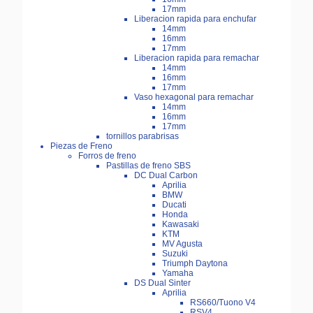
17mm
Liberacion rapida para enchufar
14mm
16mm
17mm
Liberacion rapida para remachar
14mm
16mm
17mm
Vaso hexagonal para remachar
14mm
16mm
17mm
tornillos parabrisas
Piezas de Freno
Forros de freno
Pastillas de freno SBS
DC Dual Carbon
Aprilia
BMW
Ducati
Honda
Kawasaki
KTM
MV Agusta
Suzuki
Triumph Daytona
Yamaha
DS Dual Sinter
Aprilia
RS660/Tuono V4
RSV4