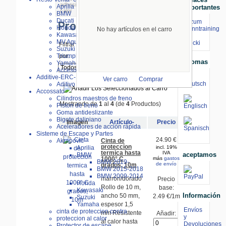
adhesivo densamente
> Protección del
Aprilia
Importantes
calor
BMW
Ducati
⇒ zum
Protección del calor
Honda
Renntraining
No hay artículos en el carro
Kawasaki
mit
MV Agusta
Stecki
Filtrar Resultados
Suzuki
por:
Triumph
Idiomas
Yamaha
Accesorios
Additive-ERC-Bike
Ver carro
Comprar
Aditivo ERC-Bike
Accossato
Cilindros maestros de freno
Mostrando de
1
al
4
(de
4
Productos)
Piston de freno
Goma antideslizante
Bigote daliniano
Imagen
Artículo-
Precio
Aceleradores de acción rápida
Sisteme de Escape y Partes
24.90 €
Cinta de
Akrapovic
proteccion
incl. 19%
Aprilia
termica hasta
IVA
aceptamos
BMW
1000° C
más
gastos
BMW 2019-
de envío
grados, 10m
BMW 2015-2018
BMW 2009-2014
marrón/dorado
Precio
Honda
Rollo de 10 m,
base:
Kawasaki
Información
ancho 50 mm,
2.49 €/1m
Suzuki
espesor 1,5
Yamaha
Envíos
cinta de proteccion contra
mm Resistente
Añadir:
y
proteccion al calor
al calor hasta
Devoluciones
Protector de escape