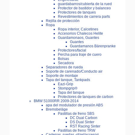
guardabarros/cubierta de la rued
Protector de bastidor y balanceo
Protectores de tanques
Revestimientos de carrera parts
Rejilla de protección
Ropa
Ropa interior, Calcetines
Accesorios Chalecos Helite
Guardamonaos, Guantes
Guantes
Guardamanos Bärenpranke
Protectores/facial
Percha para traje de cuero
Bolsas
Secadora
Separadores de rueda
Soporte de carenado/Conducto air
Soporte de montaje
Tapa del tanque, Tankpads
Eazi-Grip
Stompgrip®
Tapa del tanque
Protectores de tanques de carbon
BMW S1000RR 2009-2014
apa del modulador de presión ABS
Bremsbeläge
Pastillas de freno SBS
DC Dual Carbon
DS Dual Sinter
RST Racing Sinter
Pastillas de freno TRW
Cadenas, ruedas,-ritzel/accesori