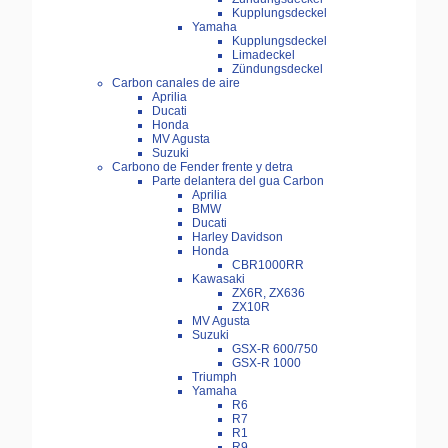
Kupplungsdeckel
Yamaha
Kupplungsdeckel
Limadeckel
Zündungsdeckel
Carbon canales de aire
Aprilia
Ducati
Honda
MV Agusta
Suzuki
Carbono de Fender frente y detra
Parte delantera del gua Carbon
Aprilia
BMW
Ducati
Harley Davidson
Honda
CBR1000RR
Kawasaki
ZX6R, ZX636
ZX10R
MV Agusta
Suzuki
GSX-R 600/750
GSX-R 1000
Triumph
Yamaha
R6
R7
R1
R9