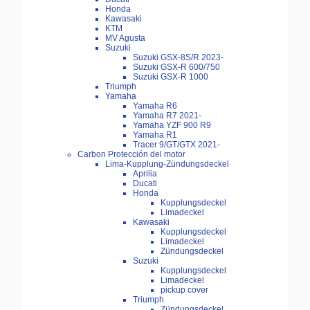
Honda
Kawasaki
KTM
MV Agusta
Suzuki
Suzuki GSX-8S/R 2023-
Suzuki GSX-R 600/750
Suzuki GSX-R 1000
Triumph
Yamaha
Yamaha R6
Yamaha R7 2021-
Yamaha YZF 900 R9
Yamaha R1
Tracer 9/GT/GTX 2021-
Carbon Protección del motor
Lima-Kupplung-Zündungsdeckel
Aprilia
Ducati
Honda
Kupplungsdeckel
Limadeckel
Kawasaki
Kupplungsdeckel
Limadeckel
Zündungsdeckel
Suzuki
Kupplungsdeckel
Limadeckel
pickup cover
Triumph
Zündungsdeckel