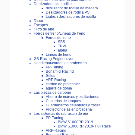
Deslizadores de rodilla
deslizador de rodilla de madera
Deslizadores de rodilla PSI
Ligtech deslizadores de rodilla
Disco
Escapes
Filtro de aire
Forros de freno/Líneas de freno
Forros de freno
SBS
TRW
alpha
Líneas de freno
GB-Racing Enginecover
Handlebar/cordon de proteccion
PP-Tuning
Bonamici Racing
Gilles
ARP Racing
cordon de proteccion
agarre de goma
Las piezas de carbono
Ahorro de marcos y oscilaciones
Cubiertas de tanques
Guardabarros delanteros y traser
Protector de asiento/cadena
Los sistemas de rabrasten de pie
PP-Tuning
BMW S1000RR 2019-
BMW S1000RR 2019- Full Race
ARP-Racing
Bonamici Racing