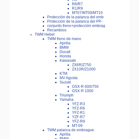
R6/R7
R1/R9
MT07/MT09/MT10
Protección de la palanca del emb
Protección de la palanca del PP-
conjunto freno+protección embrag
Recambios
TWM Hebel
TWM freno de mano
Aprilia
BMW
Ducati
Honda
Kawasaki
ZX6R/Z750
ZX10R/Z1000
KTM
MV Agusta
Suzuki
GSX-R 600/750
GSX-R 1000
Triumph
Yamaha
YFZ-R3
YFZ-R6
YFZ-R1
YZF-R7
YFZ-R9
MT-09
TWM palanca de embrague
Aprilia
BMW