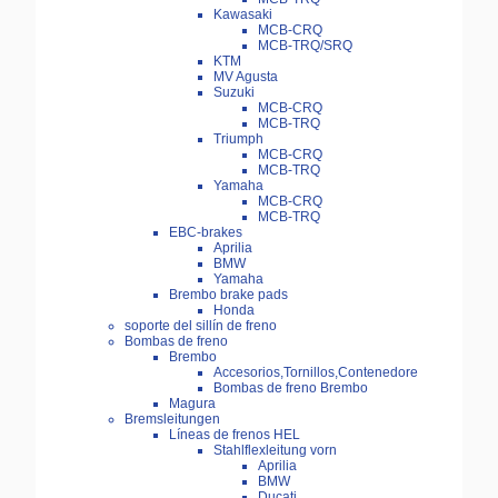
Kawasaki
MCB-CRQ
MCB-TRQ/SRQ
KTM
MV Agusta
Suzuki
MCB-CRQ
MCB-TRQ
Triumph
MCB-CRQ
MCB-TRQ
Yamaha
MCB-CRQ
MCB-TRQ
EBC-brakes
Aprilia
BMW
Yamaha
Brembo brake pads
Honda
soporte del sillín de freno
Bombas de freno
Brembo
Accesorios,Tornillos,Contenedore
Bombas de freno Brembo
Magura
Bremsleitungen
Líneas de frenos HEL
Stahlflexleitung vorn
Aprilia
BMW
Ducati