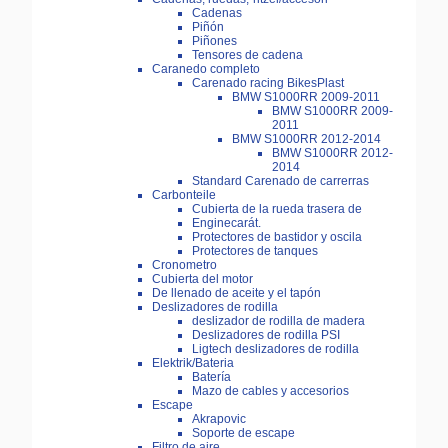
Cadenas
Piñón
Piñones
Tensores de cadena
Caranedo completo
Carenado racing BikesPlast
BMW S1000RR 2009-2011
BMW S1000RR 2009-
2011
BMW S1000RR 2012-2014
BMW S1000RR 2012-
2014
Standard Carenado de carrerras
Carbonteile
Cubierta de la rueda trasera de
Enginecarát.
Protectores de bastidor y oscila
Protectores de tanques
Cronometro
Cubierta del motor
De llenado de aceite y el tapón
Deslizadores de rodilla
deslizador de rodilla de madera
Deslizadores de rodilla PSI
Ligtech deslizadores de rodilla
Elektrik/Bateria
Batería
Mazo de cables y accesorios
Escape
Akrapovic
Soporte de escape
Filtro de aire