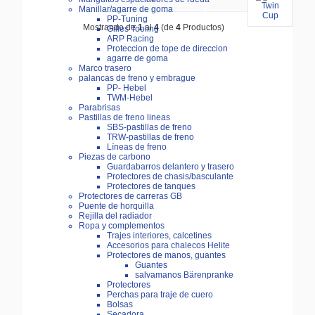
Manillar/agarre de goma
PP-Tuning
Mostrando de
1
al
4
(de
4
Productos)
Gilles Tooling
ARP Racing
Proteccion de tope de direccion
agarre de goma
Marco trasero
palancas de freno y embrague
PP- Hebel
TWM-Hebel
Parabrisas
Pastillas de freno lineas
SBS-pastillas de freno
TRW-pastillas de freno
Líneas de freno
Piezas de carbono
Guardabarros delantero y trasero
Protectores de chasis/basculante
Protectores de tanques
Protectores de carreras GB
Puente de horquilla
Rejilla del radiador
Ropa y complementos
Trajes interiores, calcetines
Accesorios para chalecos Helite
Protectores de manos, guantes
Guantes
salvamanos Bärenpranke
Protectores
Perchas para traje de cuero
Bolsas
Secadora