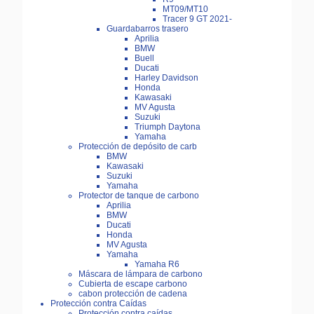
MT09/MT10
Tracer 9 GT 2021-
Guardabarros trasero
Aprilia
BMW
Buell
Ducati
Harley Davidson
Honda
Kawasaki
MV Agusta
Suzuki
Triumph Daytona
Yamaha
Protección de depósito de carb
BMW
Kawasaki
Suzuki
Yamaha
Protector de tanque de carbono
Aprilia
BMW
Ducati
Honda
MV Agusta
Yamaha
Yamaha R6
Máscara de lámpara de carbono
Cubierta de escape carbono
cabon protección de cadena
Protección contra Caídas
Protección contra caídas