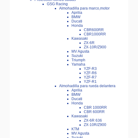
GSG Racing
Almohadilla para marco,motor
Aprilia
BMW
Ducati
Honda
CBR600RR
CBR1000RR
Kawasaki
ZX-6R
ZX-10R/Z900
MV Agusta
Suzuki
Triumph
Yamaha
YZF-R3
YZF-R6
YZF-R7
YZF-R1
Almohadilla para rueda delantera
Aprilia
BMW
Ducati
Honda
CBR 1000RR
CBR 600RR
Kawasaki
ZX-6R 636
ZX-10R/Z900
KTM
MV Agusta
Suzuki