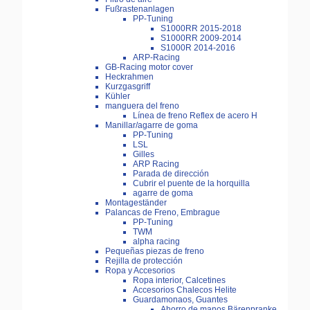
Fußrastenanlagen
PP-Tuning
S1000RR 2015-2018
S1000RR 2009-2014
S1000R 2014-2016
ARP-Racing
GB-Racing motor cover
Heckrahmen
Kurzgasgriff
Kühler
manguera del freno
Línea de freno Reflex de acero H
Manillar/agarre de goma
PP-Tuning
LSL
Gilles
ARP Racing
Parada de dirección
Cubrir el puente de la horquilla
agarre de goma
Montageständer
Palancas de Freno, Embrague
PP-Tuning
TWM
alpha racing
Pequeñas piezas de freno
Rejilla de protección
Ropa y Accesorios
Ropa interior, Calcetines
Accesorios Chalecos Helite
Guardamonaos, Guantes
Ahorro de manos Bärenpranke