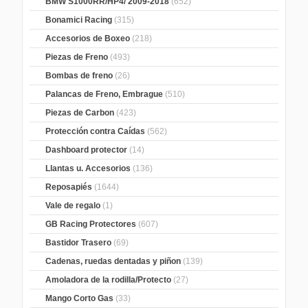
BMW S1000RR/HP4/ 2009-2018
(652)
Bonamici Racing
(315)
Accesorios de Boxeo
(218)
Piezas de Freno
(493)
Bombas de freno
(26)
Palancas de Freno, Embrague
(510)
Piezas de Carbon
(423)
Protección contra Caídas
(562)
Dashboard protector
(14)
Llantas u. Accesorios
(136)
Reposapiés
(1644)
Vale de regalo
(1)
GB Racing Protectores
(607)
Bastidor Trasero
(69)
Cadenas, ruedas dentadas y piñon
(139)
Amoladora de la rodilla/Protecto
(27)
Mango Corto Gas
(33)