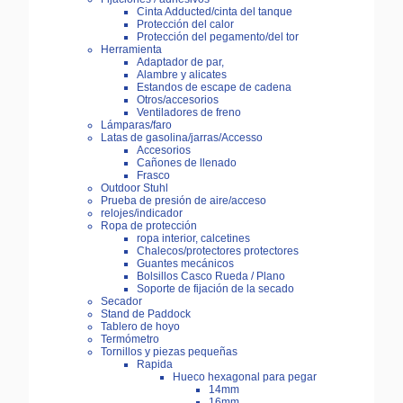
Cinta Adducted/cinta del tanque
Protección del calor
Protección del pegamento/del tor
Herramienta
Adaptador de par,
Alambre y alicates
Estandos de escape de cadena
Otros/accesorios
Ventiladores de freno
Lámparas/faro
Latas de gasolina/jarras/Accesso
Accesorios
Cañones de llenado
Frasco
Outdoor Stuhl
Prueba de presión de aire/acceso
relojes/indicador
Ropa de protección
ropa interior, calcetines
Chalecos/protectores protectores
Guantes mecánicos
Bolsillos Casco Rueda / Plano
Soporte de fijación de la secado
Secador
Stand de Paddock
Tablero de hoyo
Termómetro
Tornillos y piezas pequeñas
Rapida
Hueco hexagonal para pegar
14mm
16mm