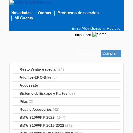
Novedades
Ofertas
Productos destacados
Mi Cuenta
Entrar/Registrarse
o
Registro
Comprar
Tu carrito
está vacío
Resto Venta- especial
(24)
Additive-ERC-Bike
(3)
Accossato
Sisteme de Escape y Partes
(68)
Pilas
(3)
Ropa y Accesorios
(42)
BMW S1000RR 2023-
(247)
BMW S1000RR 2019-2022
(293)