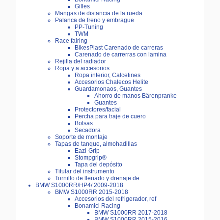
Gilles
Mangas de distancia de la rueda
Palanca de freno y embrague
PP-Tuning
TWM
Race fairing
BikesPlast Carenado de carreras
Carenado de carrerras con lamina
Rejilla del radiador
Ropa y a accesorios
Ropa interior, Calcetines
Accesorios Chalecos Helite
Guardamonaos, Guantes
Ahorro de manos Bärenpranke
Guantes
Protectores/facial
Percha para traje de cuero
Bolsas
Secadora
Soporte de montaje
Tapas de tanque, almohadillas
Eazi-Grip
Stompgrip®
Tapa del depósito
Titular del instrumento
Tornillo de llenado y drenaje de
BMW S1000RR/HP4/ 2009-2018
BMW S1000RR 2015-2018
Accesorios del refrigerador, ref
Bonamici Racing
BMW S1000RR 2017-2018
BMW S1000RR 2015-2016