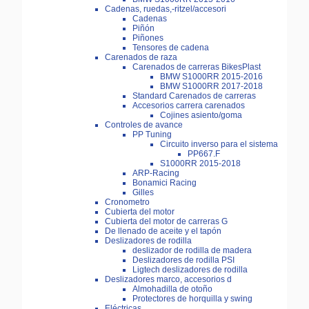
Cadenas, ruedas,-ritzel/accesori
Cadenas
Piñón
Piñones
Tensores de cadena
Carenados de raza
Carenados de carreras BikesPlast
BMW S1000RR 2015-2016
BMW S1000RR 2017-2018
Standard Carenados de carreras
Accesorios carrera carenados
Cojines asiento/goma
Controles de avance
PP Tuning
Circuito inverso para el sistema
PP667.F
S1000RR 2015-2018
ARP-Racing
Bonamici Racing
Gilles
Cronometro
Cubierta del motor
Cubierta del motor de carreras G
De llenado de aceite y el tapón
Deslizadores de rodilla
deslizador de rodilla de madera
Deslizadores de rodilla PSI
Ligtech deslizadores de rodilla
Deslizadores marco, accesorios d
Almohadilla de otoño
Protectores de horquilla y swing
Eléctricas