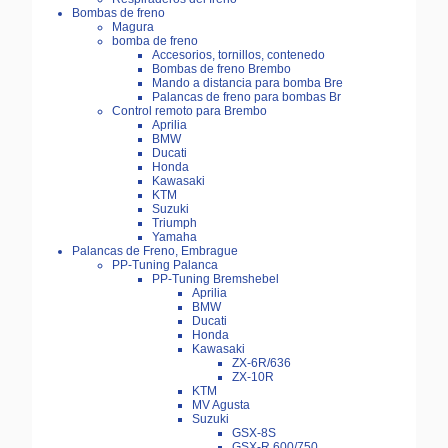
Bombas de freno
Magura
bomba de freno
Accesorios, tornillos, contenedo
Bombas de freno Brembo
Mando a distancia para bomba Bre
Palancas de freno para bombas Br
Control remoto para Brembo
Aprilia
BMW
Ducati
Honda
Kawasaki
KTM
Suzuki
Triumph
Yamaha
Palancas de Freno, Embrague
PP-Tuning Palanca
PP-Tuning Bremshebel
Aprilia
BMW
Ducati
Honda
Kawasaki
ZX-6R/636
ZX-10R
KTM
MV Agusta
Suzuki
GSX-8S
GSX-R 600/750