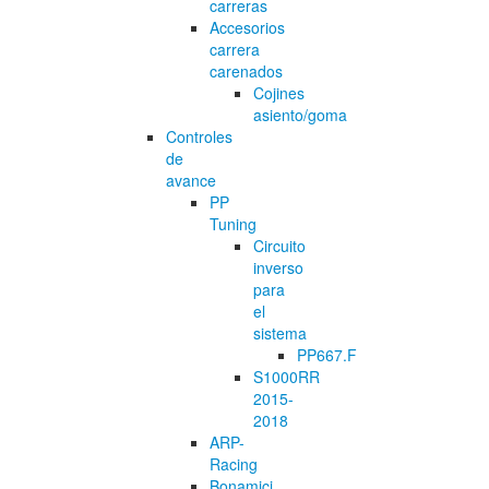
carreras
Accesorios
carrera
carenados
Cojines
asiento/goma
Controles
de
avance
PP
Tuning
Circuito
inverso
para
el
sistema
PP667.F
S1000RR
2015-
2018
ARP-
Racing
Bonamici