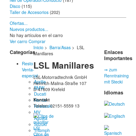
Nel de Operador/Conducto
(187)
Disco
(115)
Taller de Accesorios
(202)
Ofertas...
Nuevos productos...
No hay artículos en el carro
Ver carro
Comprar
Inicio
>
Barra/Asas
> LSL
Categorías
Enlaces
Manillares
Importantes
LSL Manillares
Resto
Venta-
⇒ zum
especial
Renntraining
LSL-Motorradtechnik GmbH
Aprilia
mit Stecki
Heinrich-Malina-Straße 107
BMW
D-47809 Krefeld
Idiomas
Ducati
Kontakt
Honda
Telefon: 02151-5559 13
Kawasaki
MV
Agusta
Suzuki
Triumph
Clips de