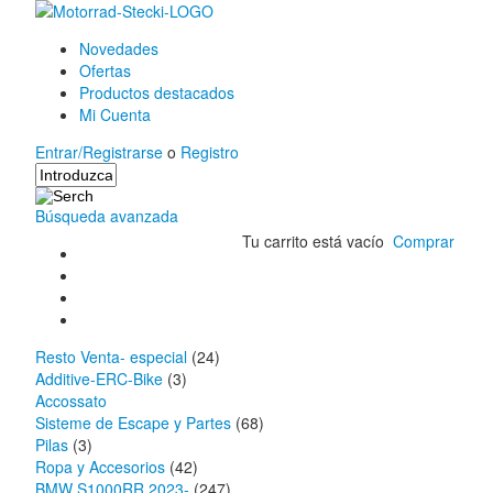
Novedades
Ofertas
Productos destacados
Mi Cuenta
Entrar/Registrarse
o
Registro
Búsqueda avanzada
Tu carrito está vacío
Comprar
Resto Venta- especial
(24)
Additive-ERC-Bike
(3)
Accossato
Sisteme de Escape y Partes
(68)
Pilas
(3)
Ropa y Accesorios
(42)
BMW S1000RR 2023-
(247)