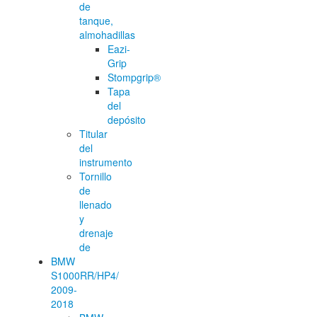
de
tanque,
almohadillas
Eazi-
Grip
Stompgrip®
Tapa
del
depósito
Titular
del
instrumento
Tornillo
de
llenado
y
drenaje
de
BMW
S1000RR/HP4/
2009-
2018