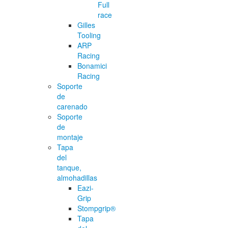
Full
race
Gilles
Tooling
ARP
Racing
Bonamici
Racing
Soporte
de
carenado
Soporte
de
montaje
Tapa
del
tanque,
almohadillas
Eazi-
Grip
Stompgrip®
Tapa