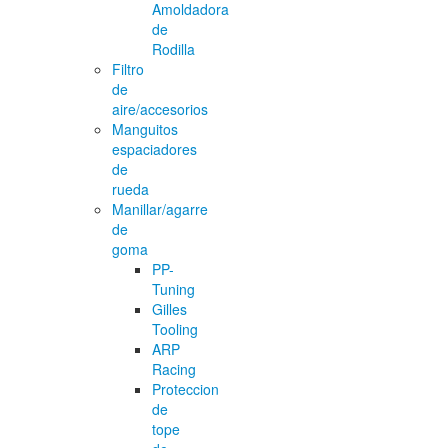
Amoldadora
de
Rodilla
Filtro
de
aire/accesorios
Manguitos
espaciadores
de
rueda
Manillar/agarre
de
goma
PP-
Tuning
Gilles
Tooling
ARP
Racing
Proteccion
de
tope