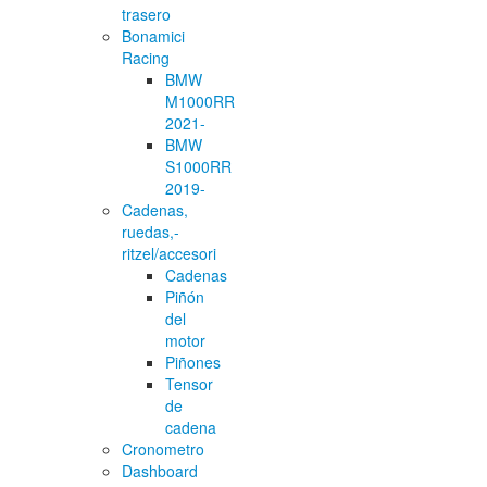
trasero
Bonamici
Racing
BMW
M1000RR
2021-
BMW
S1000RR
2019-
Cadenas,
ruedas,-
ritzel/accesori
Cadenas
Piñón
del
motor
Piñones
Tensor
de
cadena
Cronometro
Dashboard