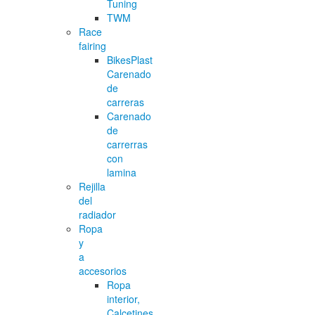
Tuning
TWM
Race
fairing
BikesPlast
Carenado
de
carreras
Carenado
de
carrerras
con
lamina
Rejilla
del
radiador
Ropa
y
a
accesorios
Ropa
interior,
Calcetines