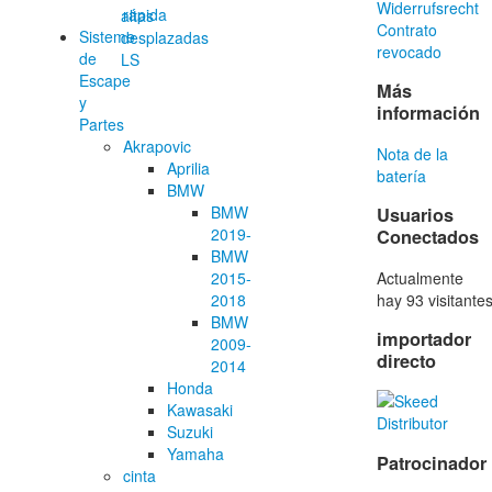
Widerrufsrecht
rápida
altas
Contrato
Sisteme
desplazadas
revocado
de
LS
Escape
Más
y
información
Partes
Akrapovic
Nota de la
Aprilia
batería
BMW
BMW
Usuarios
2019-
Conectados
BMW
Actualmente
2015-
hay 93 visitante
2018
BMW
importador
2009-
directo
2014
Honda
Kawasaki
Suzuki
Yamaha
Patrocinador
cinta