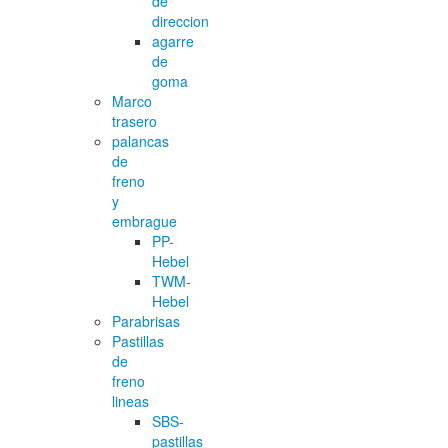
de
direccion
agarre
de
goma
Marco
trasero
palancas
de
freno
y
embrague
PP-
Hebel
TWM-
Hebel
Parabrisas
Pastillas
de
freno
lineas
SBS-
pastillas