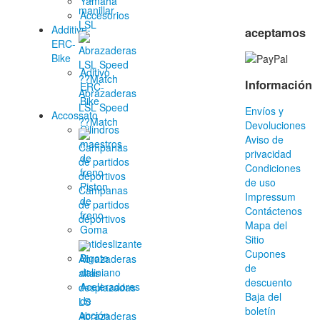
Yamaha
manillar
Accesorios
LSL
Additive-
aceptamos
ERC-
Bike
Aditivo
Información
ERC-
Abrazaderas
Bike
LSL Speed
Envíos y
Accossato
??Match
Devoluciones
Cilindros
Aviso de
maestros
privacidad
de
Condiciones
freno
de uso
Piston
Campanas
Impressum
de
de partidos
Contáctenos
freno
deportivos
Mapa del
Goma
Sitio
antideslizante
Cupones
Bigote
de
daliniano
descuento
Aceleradores
Baja del
de
boletín
acción
Abrazaderas