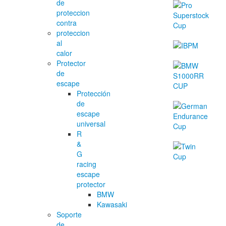
de
proteccion
contra
proteccion
al
calor
Protector
de
escape
Protección
de
escape
universal
R
&
G
racing
escape
protector
BMW
Kawasaki
Soporte
de