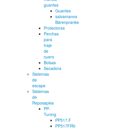
guantes
Guantes
salvamanos
Bärenpranke
Protectores
Perchas
para
traje
de
cuero
Bolsas
Secadora
Sistemas
de
escape
Sistemas
de
Reposapies
PP-
Tuning
PP517.F
PP517FRV-