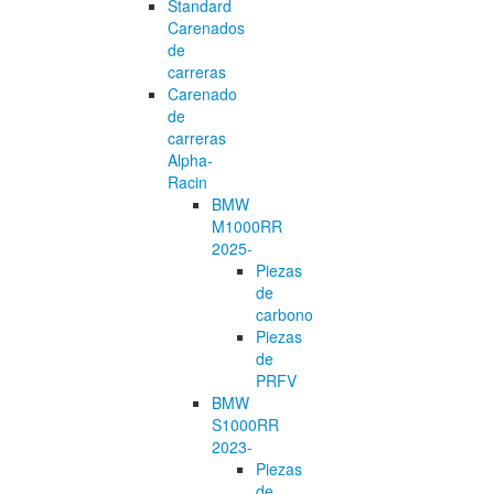
Standard
Carenados
de
carreras
Carenado
de
carreras
Alpha-
Racin
BMW
M1000RR
2025-
Piezas
de
carbono
Piezas
de
PRFV
BMW
S1000RR
2023-
Piezas
de