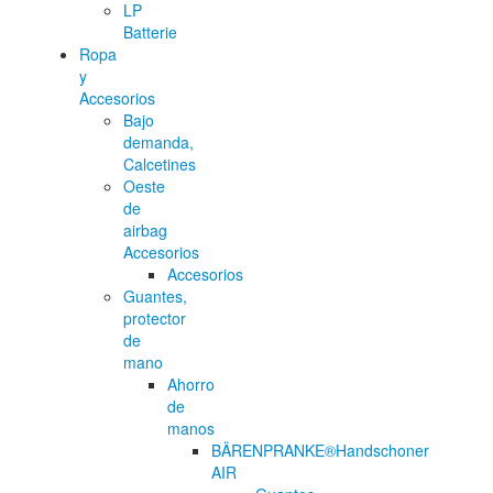
LP
Batterie
Ropa
y
Accesorios
Bajo
demanda,
Calcetines
Oeste
de
airbag
Accesorios
Accesorios
Guantes,
protector
de
mano
Ahorro
de
manos
BÄRENPRANKE®Handschoner
AIR