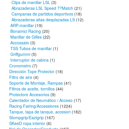
Clips de manillar LSL
(3)
Abrazaderas LSL Speed ??Match
(21)
Campanas de partidos deportivos
(18)
Abrazaderas altas desplazadas LS
(12)
ARP-manillar
(19)
Bonamici Racing
(20)
Manillar de Gilles
(22)
Accossato
(3)
TSS Tubos de manillar
(1)
Griffgummi
(5)
Interruptor de cabina
(1)
Cronometro
(7)
Dirección Tope Protector
(18)
Filtro de aire
(4)
Soporte de Montaje, Rampas
(41)
Filtros de aceite, tornillos
(44)
Protectore Accesorios
(9)
Calentador de Neumático / Acceso
(17)
Racing Fairing/Accessiores
(1224)
Tanque, tapa de tanque, accesori
(182)
Stompgrip/Eazigrip
(167)
SKeeD ropa interior
(6)