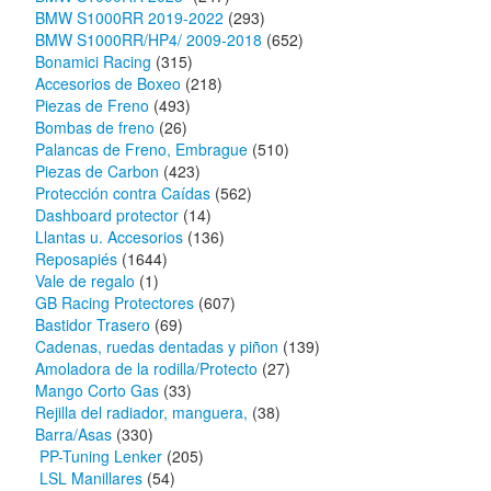
BMW S1000RR 2019-2022
(293)
BMW S1000RR/HP4/ 2009-2018
(652)
Bonamici Racing
(315)
Accesorios de Boxeo
(218)
Piezas de Freno
(493)
Bombas de freno
(26)
Palancas de Freno, Embrague
(510)
Piezas de Carbon
(423)
Protección contra Caídas
(562)
Dashboard protector
(14)
Llantas u. Accesorios
(136)
Reposapiés
(1644)
Vale de regalo
(1)
GB Racing Protectores
(607)
Bastidor Trasero
(69)
Cadenas, ruedas dentadas y piñon
(139)
Amoladora de la rodilla/Protecto
(27)
Mango Corto Gas
(33)
Rejilla del radiador, manguera,
(38)
Barra/Asas
(330)
PP-Tuning Lenker
(205)
LSL Manillares
(54)