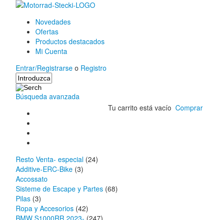
Novedades
Ofertas
Productos destacados
Mi Cuenta
Entrar/Registrarse
o
Registro
Búsqueda avanzada
Tu carrito está vacío
Comprar
Resto Venta- especial
(24)
Additive-ERC-Bike
(3)
Accossato
Sisteme de Escape y Partes
(68)
Pilas
(3)
Ropa y Accesorios
(42)
BMW S1000RR 2023-
(247)