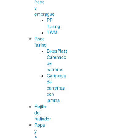
freno
y
embrague
PP-
Tuning
TWM
Race
fairing
BikesPlast
Carenado
de
carreras
Carenado
de
carrerras
con
lamina
Rejilla
del
radiador
Ropa
y
a