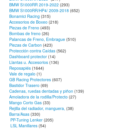
BMW S1000RR 2019-2022
(293)
BMW S1000RR/HP4/ 2009-2018
(652)
Bonamici Racing
(315)
Accesorios de Boxeo
(218)
Piezas de Freno
(493)
Bombas de freno
(26)
Palancas de Freno, Embrague
(510)
Piezas de Carbon
(423)
Protección contra Caídas
(562)
Dashboard protector
(14)
Llantas u. Accesorios
(136)
Reposapiés
(1644)
Vale de regalo
(1)
GB Racing Protectores
(607)
Bastidor Trasero
(69)
Cadenas, ruedas dentadas y piñon
(139)
Amoladora de la rodilla/Protecto
(27)
Mango Corto Gas
(33)
Rejilla del radiador, manguera,
(38)
Barra/Asas
(330)
PP-Tuning Lenker
(205)
LSL Manillares
(54)