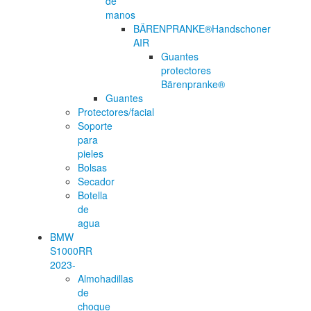
de
manos
BÄRENPRANKE®Handschoner
AIR
Guantes
protectores
Bärenpranke®
Guantes
Protectores/facial
Soporte
para
pieles
Bolsas
Secador
Botella
de
agua
BMW
S1000RR
2023-
Almohadillas
de
choque