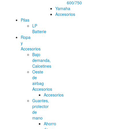
600/750
Yamaha
Accesorios
Pilas
LP
Batterie
Ropa
y
Accesorios
Bajo
demanda,
Calcetines
Oeste
de
airbag
Accesorios
Accesorios
Guantes,
protector
de
mano
Ahorro