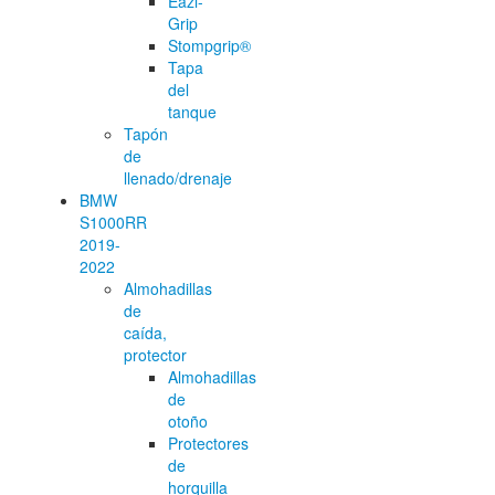
Eazi-
Grip
Stompgrip®
Tapa
del
tanque
Tapón
de
llenado/drenaje
BMW
S1000RR
2019-
2022
Almohadillas
de
caída,
protector
Almohadillas
de
otoño
Protectores
de
horquilla