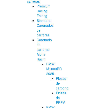
carreras
Premium
Racing
Fairing
Standard
Carenados
de
carreras
Carenado
de
carreras
Alpha-
Racin
BMW
M1000RR
2025-
Piezas
de
carbono
Piezas
de
PRFV
BMW