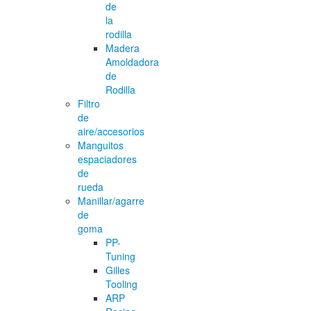
de
la
rodilla
Madera
Amoldadora
de
Rodilla
Filtro
de
aire/accesorios
Manguitos
espaciadores
de
rueda
Manillar/agarre
de
goma
PP-
Tuning
Gilles
Tooling
ARP