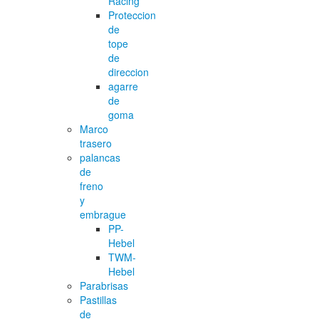
Racing
Proteccion
de
tope
de
direccion
agarre
de
goma
Marco
trasero
palancas
de
freno
y
embrague
PP-
Hebel
TWM-
Hebel
Parabrisas
Pastillas
de