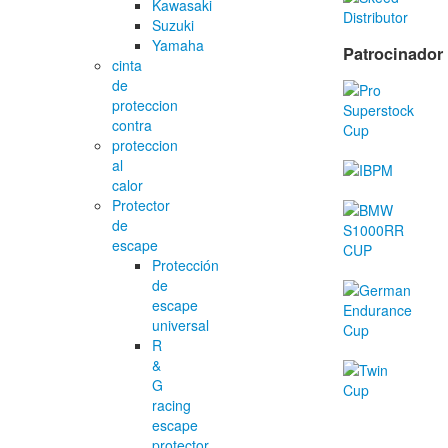
Kawasaki
Suzuki
Yamaha
Patrocinador
cinta
de
proteccion
contra
proteccion
al
calor
Protector
de
escape
Protección
de
escape
universal
R
&
G
racing
escape
protector