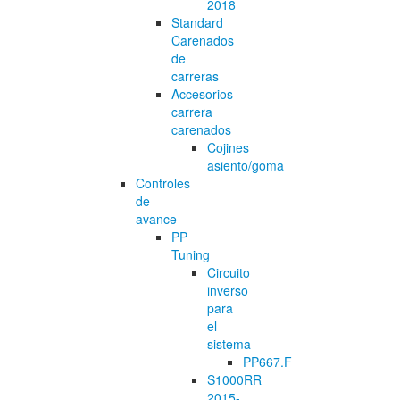
2018
Standard
Carenados
de
carreras
Accesorios
carrera
carenados
Cojines
asiento/goma
Controles
de
avance
PP
Tuning
Circuito
inverso
para
el
sistema
PP667.F
S1000RR
2015-