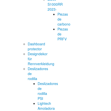
S1000RR
2023-
Piezas
de
carbono
Piezas
de
PRFV
Dashboard
protector
Designdekor
für
Rennverkleidung
Deslizadores
de
rodilla
Deslizadores
de
rodilla
PSI
Lightech
Amoladora