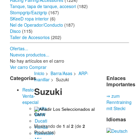
Racing Fairing/Accessiores
(1224)
Tanque, tapa de tanque, accesori
(182)
Stompgrip/Eazigrip
(167)
SKeeD ropa interior
(6)
Nel de Operador/Conducto
(187)
Disco
(115)
Taller de Accesorios
(202)
Ofertas...
Nuevos productos...
No hay artículos en el carro
Ver carro
Comprar
Inicio
>
Barra/Asas
>
ARP-
Categorías
Enlaces
manillar
> Suzuki
Importantes
Suzuki
Resto
Venta-
⇒ zum
especial
Renntraining
Aprilia
mit Stecki
BMW
Idiomas
Ducati
Mostrando de
1
al
2
(de
2
Honda
Productos)
Kawasaki