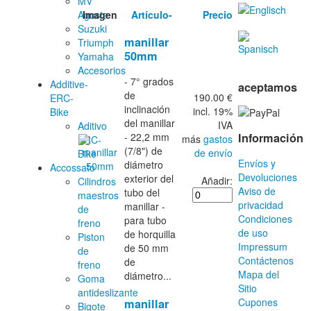
MV
Imagen
Artículo-
Precio
Agusta
Suzuki
manillar
Triumph
50mm
Yamaha
Accesorios
- 7° grados
Additive-
aceptamos
de
190.00 €
ERC-
inclinación
incl. 19%
Bike
del manillar
IVA
Aditivo
Información
- 22,2 mm
más
gastos
ERC-
(7/8") de
de envío
Bike
Envíos y
diámetro
Accossato
Devoluciones
exterior del
Añadir:
Cilindros
Aviso de
tubo del
maestros
privacidad
manillar -
de
Condiciones
para tubo
freno
de uso
de horquilla
Piston
Impressum
de 50 mm
de
Contáctenos
de
freno
Mapa del
diámetro...
Goma
Sitio
antideslizante
Cupones
manillar
Bigote