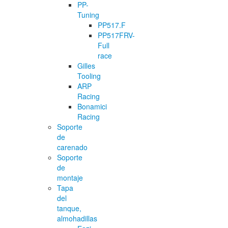
PP-
Tuning
PP517.F
PP517FRV-
Full
race
Gilles
Tooling
ARP
Racing
Bonamici
Racing
Soporte
de
carenado
Soporte
de
montaje
Tapa
del
tanque,
almohadillas