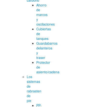
carbono
Ahorro
de
marcos
y
oscilaciones
Cubiertas
de
tanques
Guardabarros
delanteros
y
traser
Protector
de
asiento/cadena
Los
sistemas
de
rabrasten
de
pie
PP-