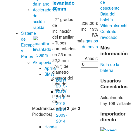
de
levantado
daliniano
descuento
50mm
Aceleradores
Baja del
de
- 7° grados
boletín
acción
236.00 €
de
Widerrufsrecht
rápida
incl. 19%
inclinación
Contrato
Sisteme
IVA
del manillar
revocado
de
más
gastos
- Tubos
Escape
de envío
Más
aumentados
y
información
en 25 mm. -
Partes
Añadir:
22,2 mm
Akrapovic
Nota de la
(7/8") de
Aprilia
batería
diámetro
BMW
exterior del
BMW
Usuarios
tubo del
2019-
Conectados
manillar -
BMW
para tubo
Actualmente
2015-
de...
hay 106 visitant
2018
Mostrando de
1
al
2
(de
2
BMW
importador
Productos)
2009-
directo
2014
Honda