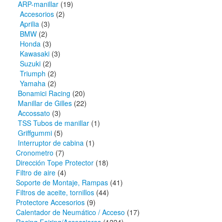
ARP-manillar
(19)
Accesorios
(2)
Aprilia
(3)
BMW
(2)
Honda
(3)
Kawasaki
(3)
Suzuki
(2)
Triumph
(2)
Yamaha
(2)
Bonamici Racing
(20)
Manillar de Gilles
(22)
Accossato
(3)
TSS Tubos de manillar
(1)
Griffgummi
(5)
Interruptor de cabina
(1)
Cronometro
(7)
Dirección Tope Protector
(18)
Filtro de aire
(4)
Soporte de Montaje, Rampas
(41)
Filtros de aceite, tornillos
(44)
Protectore Accesorios
(9)
Calentador de Neumático / Acceso
(17)