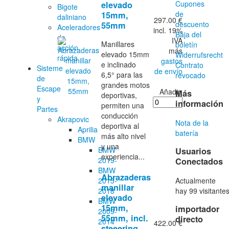
Cupones
elevado
Bigote
de
15mm,
daliniano
297.00 €
descuento
55mm
Aceleradores
incl. 19%
Baja del
de
IVA
Manillares
boletín
acción
más
elevado 15mm
Widerrufsrecht
rápida
gastos
e inclinado
Contrato
Sisteme
de envío
6,5° para las
revocado
de
grandes motos
Escape
Añadir:
Más
deportivas,
y
información
permiten una
Partes
conducción
Akrapovic
Nota de la
deportiva al
Aprilia
batería
más alto nivel
BMW
y una
BMW
Usuarios
experiencia...
2019-
Conectados
BMW
Abrazaderas
Actualmente
2015-
manillar
hay 99 visitante
2018
elevado
BMW
15mm,
importador
2009-
55mm, incl.
directo
2014
422.00 €
steeering