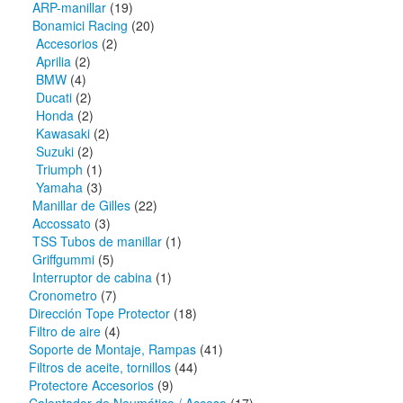
ARP-manillar
(19)
Bonamici Racing
(20)
Accesorios
(2)
Aprilia
(2)
BMW
(4)
Ducati
(2)
Honda
(2)
Kawasaki
(2)
Suzuki
(2)
Triumph
(1)
Yamaha
(3)
Manillar de Gilles
(22)
Accossato
(3)
TSS Tubos de manillar
(1)
Griffgummi
(5)
Interruptor de cabina
(1)
Cronometro
(7)
Dirección Tope Protector
(18)
Filtro de aire
(4)
Soporte de Montaje, Rampas
(41)
Filtros de aceite, tornillos
(44)
Protectore Accesorios
(9)