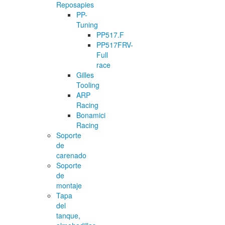
Reposapies
PP-
Tuning
PP517.F
PP517FRV-
Full
race
Gilles
Tooling
ARP
Racing
Bonamici
Racing
Soporte
de
carenado
Soporte
de
montaje
Tapa
del
tanque,