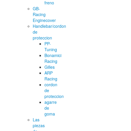
freno
GB-
Racing
Enginecover
Handlebar/cordon
de
proteccion
PP-
Tuning
Bonamici
Racing
Gilles
ARP
Racing
cordon
de
proteccion
agarre
de
goma
Las
piezas