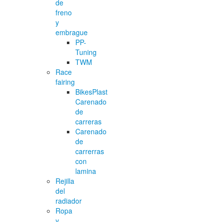
de
freno
y
embrague
PP-
Tuning
TWM
Race
fairing
BikesPlast
Carenado
de
carreras
Carenado
de
carrerras
con
lamina
Rejilla
del
radiador
Ropa
y