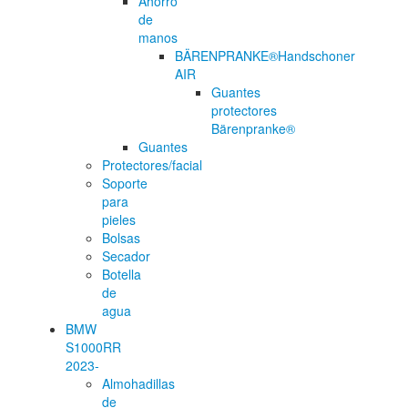
Ahorro
de
manos
BÄRENPRANKE®Handschoner
AIR
Guantes
protectores
Bärenpranke®
Guantes
Protectores/facial
Soporte
para
pieles
Bolsas
Secador
Botella
de
agua
BMW
S1000RR
2023-
Almohadillas
de