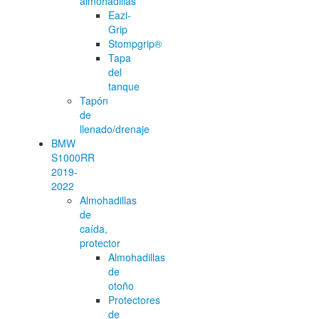
almohadillas
Eazi-
Grip
Stompgrip®
Tapa
del
tanque
Tapón
de
llenado/drenaje
BMW
S1000RR
2019-
2022
Almohadillas
de
caída,
protector
Almohadillas
de
otoño
Protectores
de