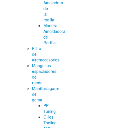
Amoladora
de
la
rodilla
Madera
Amoldadora
de
Rodilla
Filtro
de
aire/accesorios
Manguitos
espaciadores
de
rueda
Manillar/agarre
de
goma
PP-
Tuning
Gilles
Tooling