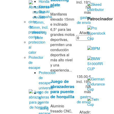
Honda
incl. 19%
plate
Kawasaki
IVA
Suzuki
más
Manillares
Yamaha
gastos
Patrocinador
elevado 15mm
cinta
de envío
e inclinado
de
6,5° para las
proteccion
Añadir:
grandes motos
contra
deportivas,
proteccion
permiten una
al
conducción
calor
deportiva al
Protector
más alto nivel
de
y una
escape
experiencia...
Protección
135.00 €
de
Juego de
incl. 19%
escape
abrazaderas
IVA
universal
para puente
más
R
de horquilla
gastos
&
de envío
G
Aluminio
racing
fresado CNC,
Añadir:
escape