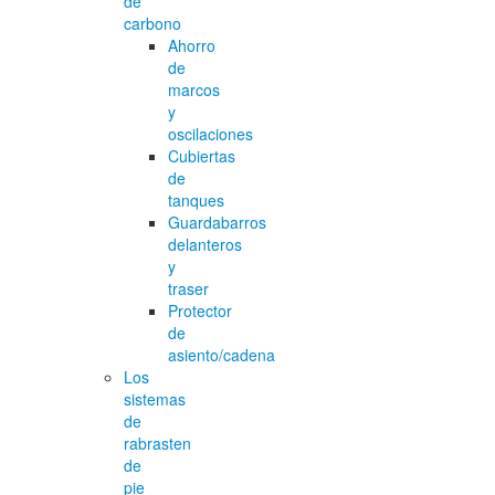
de
carbono
Ahorro
de
marcos
y
oscilaciones
Cubiertas
de
tanques
Guardabarros
delanteros
y
traser
Protector
de
asiento/cadena
Los
sistemas
de
rabrasten
de
pie