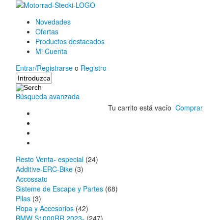
Novedades
Ofertas
Productos destacados
Mi Cuenta
Entrar/Registrarse
o
Registro
Búsqueda avanzada
Tu carrito está vacío
Comprar
Resto Venta- especial
(24)
Additive-ERC-Bike
(3)
Accossato
Sisteme de Escape y Partes
(68)
Pilas
(3)
Ropa y Accesorios
(42)
BMW S1000RR 2023-
(247)