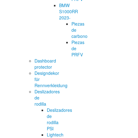
BMW
S1000RR
2023-
Piezas
de
carbono
Piezas
de
PRFV
Dashboard
protector
Designdekor
für
Rennverkleidung
Deslizadores
de
rodilla
Deslizadores
de
rodilla
PSI
Lightech