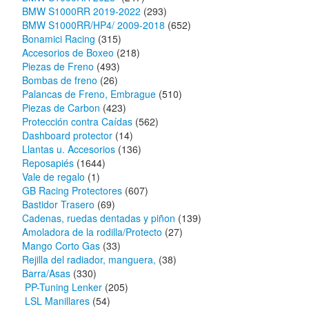
BMW S1000RR 2019-2022
(293)
BMW S1000RR/HP4/ 2009-2018
(652)
Bonamici Racing
(315)
Accesorios de Boxeo
(218)
Piezas de Freno
(493)
Bombas de freno
(26)
Palancas de Freno, Embrague
(510)
Piezas de Carbon
(423)
Protección contra Caídas
(562)
Dashboard protector
(14)
Llantas u. Accesorios
(136)
Reposapiés
(1644)
Vale de regalo
(1)
GB Racing Protectores
(607)
Bastidor Trasero
(69)
Cadenas, ruedas dentadas y piñon
(139)
Amoladora de la rodilla/Protecto
(27)
Mango Corto Gas
(33)
Rejilla del radiador, manguera,
(38)
Barra/Asas
(330)
PP-Tuning Lenker
(205)
LSL Manillares
(54)