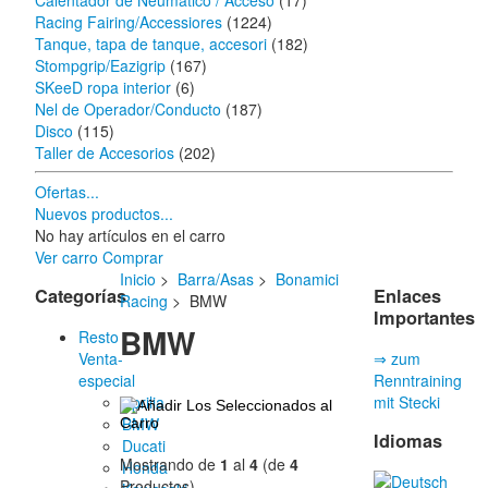
Calentador de Neumático / Acceso
(17)
Racing Fairing/Accessiores
(1224)
Tanque, tapa de tanque, accesori
(182)
Stompgrip/Eazigrip
(167)
SKeeD ropa interior
(6)
Nel de Operador/Conducto
(187)
Disco
(115)
Taller de Accesorios
(202)
Ofertas...
Nuevos productos...
No hay artículos en el carro
Ver carro
Comprar
Inicio
>
Barra/Asas
>
Bonamici
Categorías
Enlaces
Racing
> BMW
Importantes
BMW
Resto
Venta-
⇒ zum
especial
Renntraining
Aprilia
mit Stecki
BMW
Idiomas
Ducati
Mostrando de
1
al
4
(de
4
Honda
Productos)