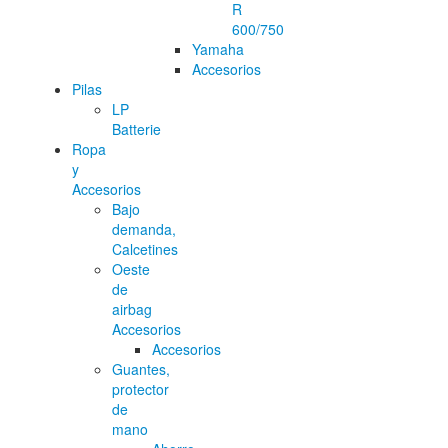
R
600/750
Yamaha
Accesorios
Pilas
LP
Batterie
Ropa
y
Accesorios
Bajo
demanda,
Calcetines
Oeste
de
airbag
Accesorios
Accesorios
Guantes,
protector
de
mano