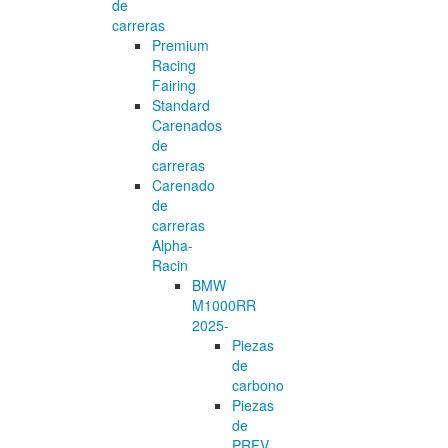
de
carreras
Premium
Racing
Fairing
Standard
Carenados
de
carreras
Carenado
de
carreras
Alpha-
Racin
BMW
M1000RR
2025-
Piezas
de
carbono
Piezas
de
PRFV