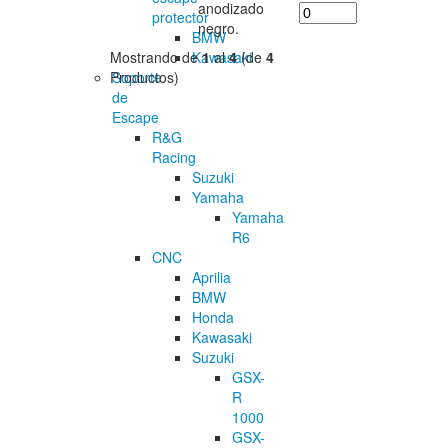
anodizado
protector
negro.
BMW
Mostrando de
1
al
4
(de
4
Kawasaki
Productos)
Soporte
de
Escape
R&G
Racing
Suzuki
Yamaha
Yamaha
R6
CNC
Aprilia
BMW
Honda
Kawasaki
Suzuki
GSX-
R
1000
GSX-