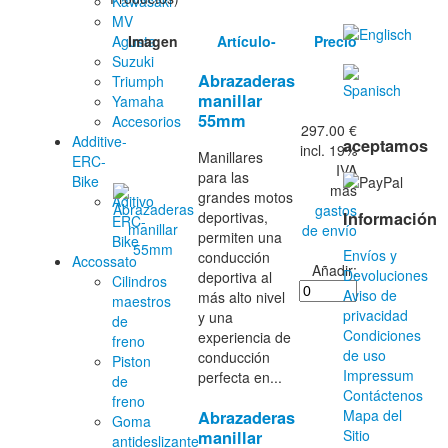
Kawasaki
MV
Imagen
Artículo-
Precio
Agusta
Suzuki
Abrazaderas
Triumph
manillar
Yamaha
55mm
Accesorios
297.00 €
Additive-
aceptamos
incl. 19%
Manillares
ERC-
IVA
para las
Bike
más
grandes motos
Aditivo
gastos
Información
deportivas,
ERC-
de envío
permiten una
Bike
Envíos y
conducción
Accossato
Añadir:
Devoluciones
deportiva al
Cilindros
Aviso de
más alto nivel
maestros
privacidad
y una
de
Condiciones
experiencia de
freno
de uso
conducción
Piston
Impressum
perfecta en...
de
Contáctenos
freno
Mapa del
Abrazaderas
Goma
Sitio
manillar
antideslizante