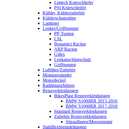
Ligtech Knieschliefer
PSI Knieschleifer
Kühler, Kühlerzubehör
Kühlerschutzgitter
Laptimer
Lenker/Griffgummi
PP-Tuning
LSL
Bonamici Racing
ARP Racing
Gilles
Lenkanschlagschutz
Griffgummi
Luftfilter/Zubehör
Montageständer
Motordeckel
Raddistanzhülsen
Rennverkleidungen
BikesPlast Rennverkleidungen
BMW S1000RR 2015-2016
BMW S1000RR 2017-2018
Standard Rennverkleidungen
Zubehör Rennverkleidungen
Sitzauflagen/Moosgummi
Stahlflexbremsleitungen