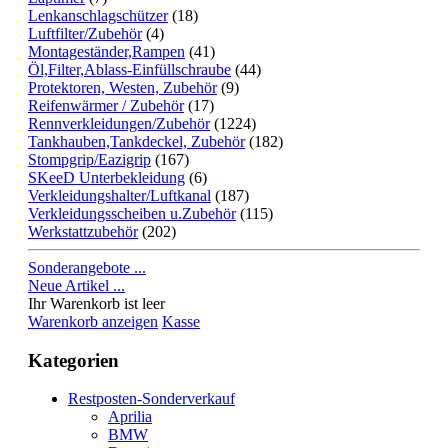
Lenkanschlagschützer
(18)
Luftfilter/Zubehör
(4)
Montageständer,Rampen
(41)
Öl,Filter,Ablass-Einfüllschraube
(44)
Protektoren, Westen, Zubehör
(9)
Reifenwärmer / Zubehör
(17)
Rennverkleidungen/Zubehör
(1224)
Tankhauben,Tankdeckel, Zubehör
(182)
Stompgrip/Eazigrip
(167)
SKeeD Unterbekleidung
(6)
Verkleidungshalter/Luftkanal
(187)
Verkleidungsscheiben u.Zubehör
(115)
Werkstattzubehör
(202)
Sonderangebote ...
Neue Artikel ...
Ihr Warenkorb ist leer
Warenkorb anzeigen
Kasse
Kategorien
Restposten-Sonderverkauf
Aprilia
BMW