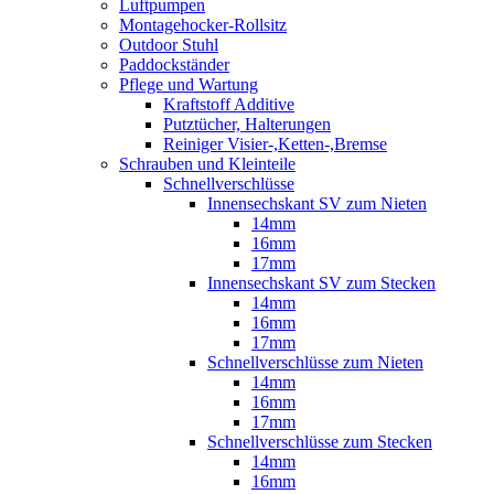
Luftpumpen
Montagehocker-Rollsitz
Outdoor Stuhl
Paddockständer
Pflege und Wartung
Kraftstoff Additive
Putztücher, Halterungen
Reiniger Visier-,Ketten-,Bremse
Schrauben und Kleinteile
Schnellverschlüsse
Innensechskant SV zum Nieten
14mm
16mm
17mm
Innensechskant SV zum Stecken
14mm
16mm
17mm
Schnellverschlüsse zum Nieten
14mm
16mm
17mm
Schnellverschlüsse zum Stecken
14mm
16mm