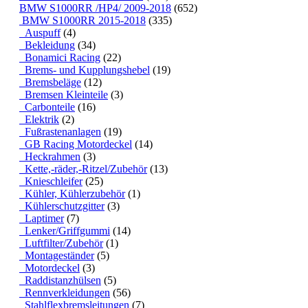
BMW S1000RR /HP4/ 2009-2018
(652)
BMW S1000RR 2015-2018
(335)
Auspuff
(4)
Bekleidung
(34)
Bonamici Racing
(22)
Brems- und Kupplungshebel
(19)
Bremsbeläge
(12)
Bremsen Kleinteile
(3)
Carbonteile
(16)
Elektrik
(2)
Fußrastenanlagen
(19)
GB Racing Motordeckel
(14)
Heckrahmen
(3)
Kette,-räder,-Ritzel/Zubehör
(13)
Knieschleifer
(25)
Kühler, Kühlerzubehör
(1)
Kühlerschutzgitter
(3)
Laptimer
(7)
Lenker/Griffgummi
(14)
Luftfilter/Zubehör
(1)
Montageständer
(5)
Motordeckel
(3)
Raddistanzhülsen
(5)
Rennverkleidungen
(56)
Stahlflexbremsleitungen
(7)