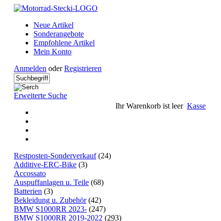
Neue Artikel
Sonderangebote
Empfohlene Artikel
Mein Konto
Anmelden
oder
Registrieren
Erweiterte Suche
Ihr Warenkorb ist leer
Kasse
Restposten-Sonderverkauf
(24)
Additive-ERC-Bike
(3)
Accossato
Auspuffanlagen u. Teile
(68)
Batterien
(3)
Bekleidung u. Zubehör
(42)
BMW S1000RR 2023-
(247)
BMW S1000RR 2019-2022
(293)