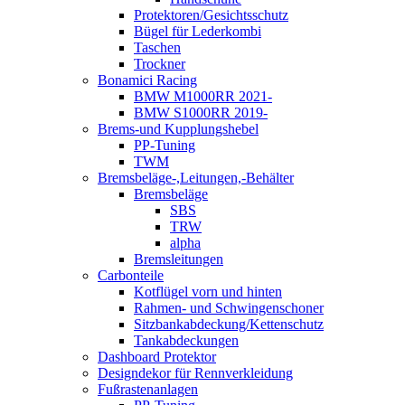
Protektoren/Gesichtsschutz
Bügel für Lederkombi
Taschen
Trockner
Bonamici Racing
BMW M1000RR 2021-
BMW S1000RR 2019-
Brems-und Kupplungshebel
PP-Tuning
TWM
Bremsbeläge-,Leitungen,-Behälter
Bremsbeläge
SBS
TRW
alpha
Bremsleitungen
Carbonteile
Kotflügel vorn und hinten
Rahmen- und Schwingenschoner
Sitzbankabdeckung/Kettenschutz
Tankabdeckungen
Dashboard Protektor
Designdekor für Rennverkleidung
Fußrastenanlagen