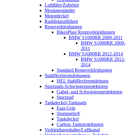
Luftfilter/Zubehör
Montageständer
Motordeckel
Raddistanzhülsen
Rennverkleidungen
BikesPlast Rennverkleidungen
BMW S1000RR 2009-2011
BMW S1000RR 2009-
2011
BMW S1000RR 2012-2014
BMW S1000RR 2012-
2014
Standard Rennverkleidungen
Stahlflexbremsleitungen
HEL Stahlflexbremsleitung
Sturzpads-Schwingenprotektoren
Gabel- und Schwingenprotektoren
Sturzpad
Tankdeckel-Tankpads
Eazi-Grip
Stompgrip®
Tankdeckel
Carbon Tankprotektoren
Verkleidungshalter/Luftkanal