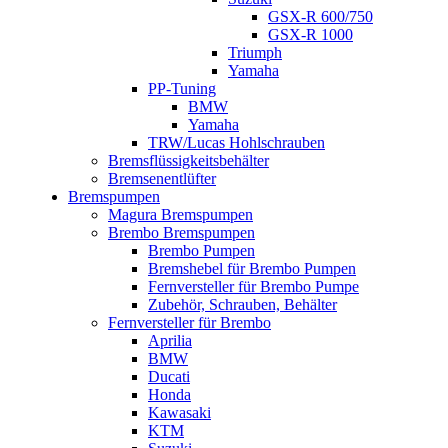
GSX-R 600/750
GSX-R 1000
Triumph
Yamaha
PP-Tuning
BMW
Yamaha
TRW/Lucas Hohlschrauben
Bremsflüssigkeitsbehälter
Bremsenentlüfter
Bremspumpen
Magura Bremspumpen
Brembo Bremspumpen
Brembo Pumpen
Bremshebel für Brembo Pumpen
Fernversteller für Brembo Pumpe
Zubehör, Schrauben, Behälter
Fernversteller für Brembo
Aprilia
BMW
Ducati
Honda
Kawasaki
KTM