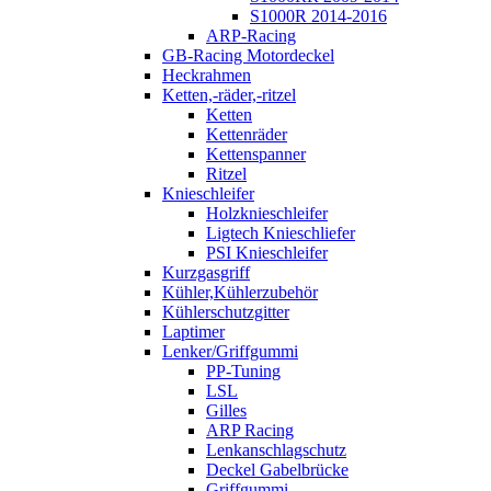
S1000R 2014-2016
ARP-Racing
GB-Racing Motordeckel
Heckrahmen
Ketten,-räder,-ritzel
Ketten
Kettenräder
Kettenspanner
Ritzel
Knieschleifer
Holzknieschleifer
Ligtech Knieschliefer
PSI Knieschleifer
Kurzgasgriff
Kühler,Kühlerzubehör
Kühlerschutzgitter
Laptimer
Lenker/Griffgummi
PP-Tuning
LSL
Gilles
ARP Racing
Lenkanschlagschutz
Deckel Gabelbrücke
Griffgummi