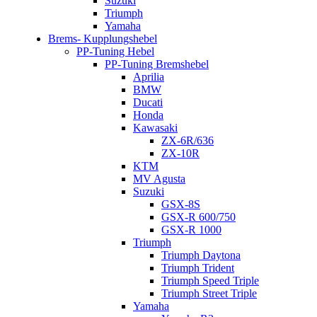
Suzuki
Triumph
Yamaha
Brems- Kupplungshebel
PP-Tuning Hebel
PP-Tuning Bremshebel
Aprilia
BMW
Ducati
Honda
Kawasaki
ZX-6R/636
ZX-10R
KTM
MV Agusta
Suzuki
GSX-8S
GSX-R 600/750
GSX-R 1000
Triumph
Triumph Daytona
Triumph Trident
Triumph Speed Triple
Triumph Street Triple
Yamaha