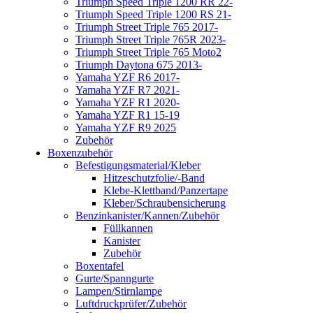
Triumph Speed Triple 1200 RR 22-
Triumph Speed Triple 1200 RS 21-
Triumph Street Triple 765 2017-
Triumph Street Triple 765R 2023-
Triumph Street Triple 765 Moto2
Triumph Daytona 675 2013-
Yamaha YZF R6 2017-
Yamaha YZF R7 2021-
Yamaha YZF R1 2020-
Yamaha YZF R1 15-19
Yamaha YZF R9 2025
Zubehör
Boxenzubehör
Befestigungsmaterial/Kleber
Hitzeschutzfolie/-Band
Klebe-Klettband/Panzertape
Kleber/Schraubensicherung
Benzinkanister/Kannen/Zubehör
Füllkannen
Kanister
Zubehör
Boxentafel
Gurte/Spanngurte
Lampen/Stirnlampe
Luftdruckprüfer/Zubehör