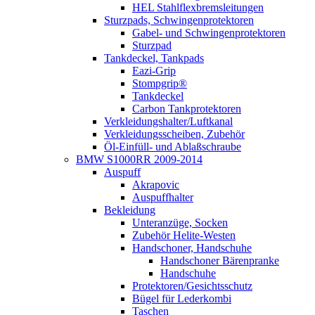
HEL Stahlflexbremsleitungen
Sturzpads, Schwingenprotektoren
Gabel- und Schwingenprotektoren
Sturzpad
Tankdeckel, Tankpads
Eazi-Grip
Stompgrip®
Tankdeckel
Carbon Tankprotektoren
Verkleidungshalter/Luftkanal
Verkleidungsscheiben, Zubehör
Öl-Einfüll- und Ablaßschraube
BMW S1000RR 2009-2014
Auspuff
Akrapovic
Auspuffhalter
Bekleidung
Unteranzüge, Socken
Zubehör Helite-Westen
Handschoner, Handschuhe
Handschoner Bärenpranke
Handschuhe
Protektoren/Gesichtsschutz
Bügel für Lederkombi
Taschen