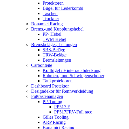
Protektoren
Bügel für Lederkombi
Taschen
Trockner
Bonamici Racing
Brems,-und Kupplungshebel
PP- Hebel
TWM-Hebel
Bremsbeläge-, Leitungen
SBS-Beläge
TRW-Beläge
Bremsleitungen
Carbonteile
Kotflügel / Hinterradabdeckung
Rahmen-, und Schwingenschoner
Tankprotektoren
Dashboard Protektor
Designdekor für Rennverkleidung
Fußrastenanlagen
PP-Tuning
PP517.F
PP517FRV-Full race
Gilles Tooling
ARP Racing
Bonamici Racing