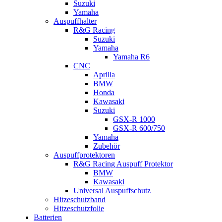
Suzuki
Yamaha
Auspuffhalter
R&G Racing
Suzuki
Yamaha
Yamaha R6
CNC
Aprilia
BMW
Honda
Kawasaki
Suzuki
GSX-R 1000
GSX-R 600/750
Yamaha
Zubehör
Auspuffprotektoren
R&G Racing Auspuff Protektor
BMW
Kawasaki
Universal Auspuffschutz
Hitzeschutzband
Hitzeschutzfolie
Batterien