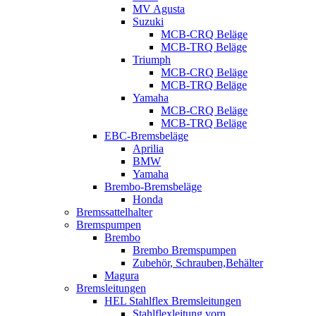
MV Agusta
Suzuki
MCB-CRQ Beläge
MCB-TRQ Beläge
Triumph
MCB-CRQ Beläge
MCB-TRQ Beläge
Yamaha
MCB-CRQ Beläge
MCB-TRQ Beläge
EBC-Bremsbeläge
Aprilia
BMW
Yamaha
Brembo-Bremsbeläge
Honda
Bremssattelhalter
Bremspumpen
Brembo
Brembo Bremspumpen
Zubehör, Schrauben,Behälter
Magura
Bremsleitungen
HEL Stahlflex Bremsleitungen
Stahlflexleitung vorn