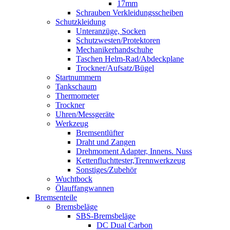
17mm
Schrauben Verkleidungsscheiben
Schutzkleidung
Unteranzüge, Socken
Schutzwesten/Protektoren
Mechanikerhandschuhe
Taschen Helm-Rad/Abdeckplane
Trockner/Aufsatz/Bügel
Startnummern
Tankschaum
Thermometer
Trockner
Uhren/Messgeräte
Werkzeug
Bremsentlüfter
Draht und Zangen
Drehmoment Adapter, Innens. Nuss
Kettenfluchttester,Trennwerkzeug
Sonstiges/Zubehör
Wuchtbock
Ölauffangwannen
Bremsenteile
Bremsbeläge
SBS-Bremsbeläge
DC Dual Carbon