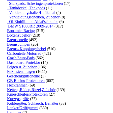
Sturzpads, Schwingenprotektoren
(17)
Tankdeckel, Tankpads
(11)
Verkleidungshalter/Luftkanal
(5)
Verkleidungsscheiben, Zubehör
(8)
Öl-Einfüll- und Ablaßschraube
(6)
BMW S1000RR 2009-2014
(317)
Bonamici Racing
(315)
Boxenzubehör
(218)
Bremsenteile
(492)
Bremspumpen
(26)
Brems- Kupplungshebel
(510)
Carbonteile Motorrad
(421)
Crash/Sturz-Pads
(562)
Dashboard Protektor
(14)
Felgen u. Zubehör
(136)
Fußrastenanlagen
(1644)
Geschenkgutscheine
(1)
GB Racing Protektoren
(607)
Heckrahmen
(69)
Ketten,-Räder,-Ritzel,Zubehör
(139)
Knieschleifer/Protektoren
(27)
Kurzgasgriffe
(33)
Kühlergitter,-Schlauch, Behälter
(38)
Lenker/Griffgummi
(330)
Laptimer
(7)