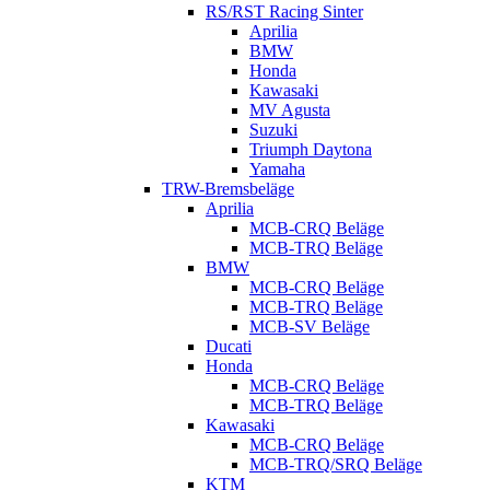
RS/RST Racing Sinter
Aprilia
BMW
Honda
Kawasaki
MV Agusta
Suzuki
Triumph Daytona
Yamaha
TRW-Bremsbeläge
Aprilia
MCB-CRQ Beläge
MCB-TRQ Beläge
BMW
MCB-CRQ Beläge
MCB-TRQ Beläge
MCB-SV Beläge
Ducati
Honda
MCB-CRQ Beläge
MCB-TRQ Beläge
Kawasaki
MCB-CRQ Beläge
MCB-TRQ/SRQ Beläge
KTM