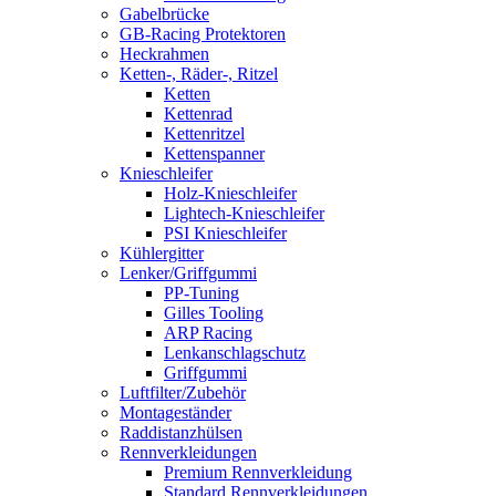
Gabelbrücke
GB-Racing Protektoren
Heckrahmen
Ketten-, Räder-, Ritzel
Ketten
Kettenrad
Kettenritzel
Kettenspanner
Knieschleifer
Holz-Knieschleifer
Lightech-Knieschleifer
PSI Knieschleifer
Kühlergitter
Lenker/Griffgummi
PP-Tuning
Gilles Tooling
ARP Racing
Lenkanschlagschutz
Griffgummi
Luftfilter/Zubehör
Montageständer
Raddistanzhülsen
Rennverkleidungen
Premium Rennverkleidung
Standard Rennverkleidungen