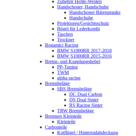
Zubehör Helite-Westen
Handschoner, Handschuhe
Handschoner Bärenpranke
Handschuhe
Protektoren/Gesichtsschutz
Bügel für Lederkombi
Taschen
Trockner
Bonamici Racing
BMW S1000RR 2017-2018
BMW S1000RR 2015-2016
Brems- und Kupplungshebel
PP-Tuning
TWM
alpha racing
Bremsbeläge
SBS Bremsbeläge
DC Dual Carbon
DS Dual Sinter
RS Racing Sinter
TRW Bremsbeläge
Bremsen Kleinteile
Kleinteile
Carbonteile
Kotflügel / Hinterradabdeckung