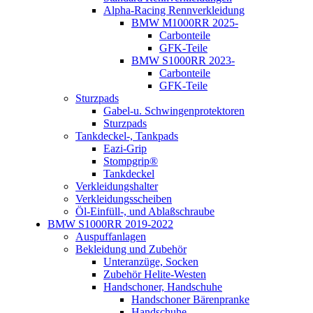
Alpha-Racing Rennverkleidung
BMW M1000RR 2025-
Carbonteile
GFK-Teile
BMW S1000RR 2023-
Carbonteile
GFK-Teile
Sturzpads
Gabel-u. Schwingenprotektoren
Sturzpads
Tankdeckel-, Tankpads
Eazi-Grip
Stompgrip®
Tankdeckel
Verkleidungshalter
Verkleidungsscheiben
Öl-Einfüll-, und Ablaßschraube
BMW S1000RR 2019-2022
Auspuffanlagen
Bekleidung und Zubehör
Unteranzüge, Socken
Zubehör Helite-Westen
Handschoner, Handschuhe
Handschoner Bärenpranke
Handschuhe