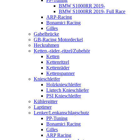
PP-Tuning
BMW S1000RR 2019-
BMW S1000RR 2019- Full Race
ARP-Racing
Bonamici Racing
Gilles
Gabelbrücke
GB-Racing Motordeckel
Heckrahmen
Ketten,-räder,-ritzel/Zubehör
Ketten
Kettenritzel
Kettenräder
Kettenspanner
Knieschleifer
Holzknieschleifer
Ligtech Knieschliefer
PSI Knieschleifer
Kühlergitter
Laptimer
Lenker/Lenkanschlagschutz
PP-Tuning
Bonamici Racing
Gilles
ARP Racing