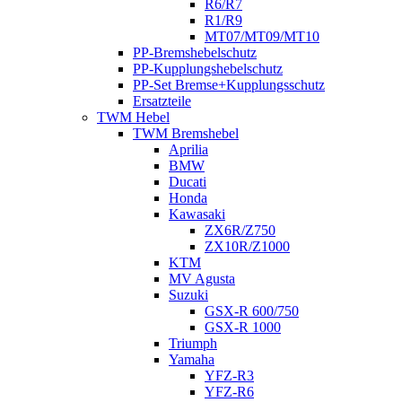
R6/R7
R1/R9
MT07/MT09/MT10
PP-Bremshebelschutz
PP-Kupplungshebelschutz
PP-Set Bremse+Kupplungsschutz
Ersatzteile
TWM Hebel
TWM Bremshebel
Aprilia
BMW
Ducati
Honda
Kawasaki
ZX6R/Z750
ZX10R/Z1000
KTM
MV Agusta
Suzuki
GSX-R 600/750
GSX-R 1000
Triumph
Yamaha
YFZ-R3
YFZ-R6