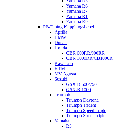
Yamaha R3
Yamaha R6
Yamaha R7
Yamaha R1
Yamaha R9
PP-Tuning Kupplungshebel
Aprilia
BMW
Ducati
Honda
CBR 600RR/900RR
CBR 1000RR/CB1000R
Kawasaki
KTM
MV Agusta
Suzuki
GSX-R 600/750
GSX-R 1000
Triumph
Triumph Daytona
Triumph Trident
Triumph Speed Triple
Triumph Street Triple
Yamaha
R3