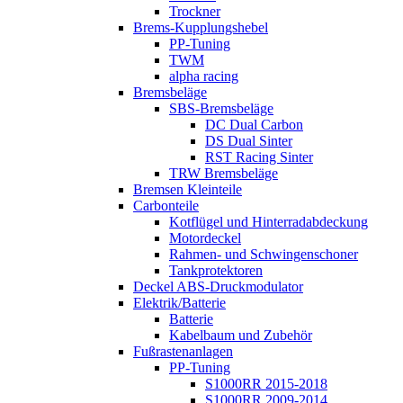
Trockner
Brems-Kupplungshebel
PP-Tuning
TWM
alpha racing
Bremsbeläge
SBS-Bremsbeläge
DC Dual Carbon
DS Dual Sinter
RST Racing Sinter
TRW Bremsbeläge
Bremsen Kleinteile
Carbonteile
Kotflügel und Hinterradabdeckung
Motordeckel
Rahmen- und Schwingenschoner
Tankprotektoren
Deckel ABS-Druckmodulator
Elektrik/Batterie
Batterie
Kabelbaum und Zubehör
Fußrastenanlagen
PP-Tuning
S1000RR 2015-2018
S1000RR 2009-2014