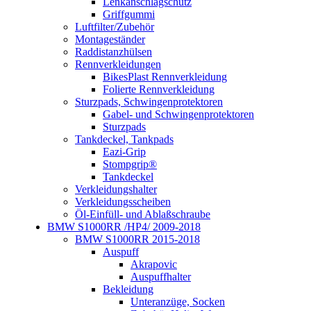
Lenkanschlagschutz
Griffgummi
Luftfilter/Zubehör
Montageständer
Raddistanzhülsen
Rennverkleidungen
BikesPlast Rennverkleidung
Folierte Rennverkleidung
Sturzpads, Schwingenprotektoren
Gabel- und Schwingenprotektoren
Sturzpads
Tankdeckel, Tankpads
Eazi-Grip
Stompgrip®
Tankdeckel
Verkleidungshalter
Verkleidungsscheiben
Öl-Einfüll- und Ablaßschraube
BMW S1000RR /HP4/ 2009-2018
BMW S1000RR 2015-2018
Auspuff
Akrapovic
Auspuffhalter
Bekleidung
Unteranzüge, Socken