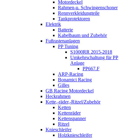
Motordeckel
Rahmen-u. Schwingenschoner
Rennverkleidungteile
Tankprotektoren
Elektrik
Batterie
Kabelbaum und Zubehör
Fußrastenanlagen
PP Tuning
S1000RR 2015-2018
Umkehrschaltung für PP
Anlage
PP667.F
ARP-Racing
Bonamici Racing
Gilles
GB Racing Motordeckel
Heckrahmen
Kette,-räder,-Ritzel/Zubehör
Ketten
Kettenräder
Kettenspanner
Ritzel
Knieschleifer
Holzknieschleifer