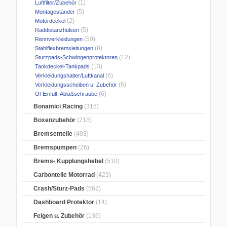
(1)
Luftfilter/Zubehör
(5)
Montageständer
(2)
Motordeckel
(5)
Raddistanzhülsen
(50)
Rennverkleidungen
(8)
Stahlflexbremsleitungen
(12)
Sturzpads-Schwingenprotektoren
(13)
Tankdeckel-Tankpads
(6)
Verkleidungshalter/Luftkanal
(6)
Verkleidungsscheiben u. Zubehör
(6)
Öl-Einfüll- Ablaßschraube
Bonamici Racing
(315)
Boxenzubehör
(218)
Bremsenteile
(493)
Bremspumpen
(26)
Brems- Kupplungshebel
(510)
Carbonteile Motorrad
(423)
Crash/Sturz-Pads
(562)
Dashboard Protektor
(14)
Felgen u. Zubehör
(136)