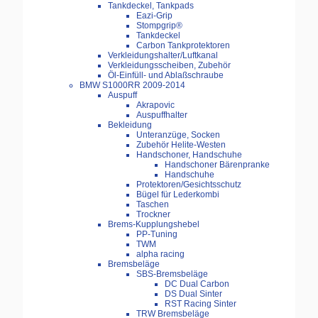
Tankdeckel, Tankpads
Eazi-Grip
Stompgrip®
Tankdeckel
Carbon Tankprotektoren
Verkleidungshalter/Luftkanal
Verkleidungsscheiben, Zubehör
Öl-Einfüll- und Ablaßschraube
BMW S1000RR 2009-2014
Auspuff
Akrapovic
Auspuffhalter
Bekleidung
Unteranzüge, Socken
Zubehör Helite-Westen
Handschoner, Handschuhe
Handschoner Bärenpranke
Handschuhe
Protektoren/Gesichtsschutz
Bügel für Lederkombi
Taschen
Trockner
Brems-Kupplungshebel
PP-Tuning
TWM
alpha racing
Bremsbeläge
SBS-Bremsbeläge
DC Dual Carbon
DS Dual Sinter
RST Racing Sinter
TRW Bremsbeläge