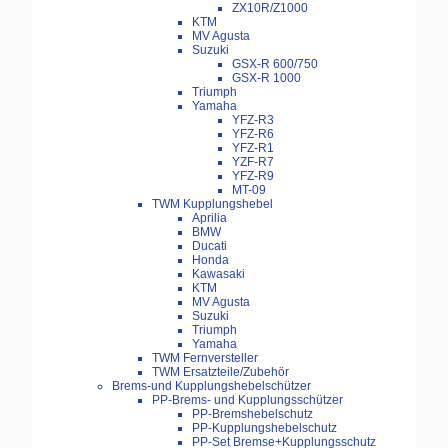
ZX10R/Z1000
KTM
MV Agusta
Suzuki
GSX-R 600/750
GSX-R 1000
Triumph
Yamaha
YFZ-R3
YFZ-R6
YFZ-R1
YZF-R7
YFZ-R9
MT-09
TWM Kupplungshebel
Aprilia
BMW
Ducati
Honda
Kawasaki
KTM
MV Agusta
Suzuki
Triumph
Yamaha
TWM Fernversteller
TWM Ersatzteile/Zubehör
Brems-und Kupplungshebelschützer
PP-Brems- und Kupplungsschützer
PP-Bremshebelschutz
PP-Kupplungshebelschutz
PP-Set Bremse+Kupplungsschutz