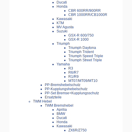
Ducati
Honda
CBR 600RR/900RR
CBR 1000RR/CB1000R
Kawasaki
KTM
MV Agusta
Suzuki
GSX-R 600/750
GSX-R 1000
Triumph
Triumph Daytona
Triumph Trident
Triumph Speed Triple
Triumph Street Triple
Yamaha
R3
R6/R7
R1/R9
MT07/MT09/MT10
PP-Bremshebelschutz
PP-Kupplungshebelschutz
PP-Set Bremse+Kupplungsschutz
Ersatzteile
TWM Hebel
TWM Bremshebel
Aprilia
BMW
Ducati
Honda
Kawasaki
ZX6R/Z750