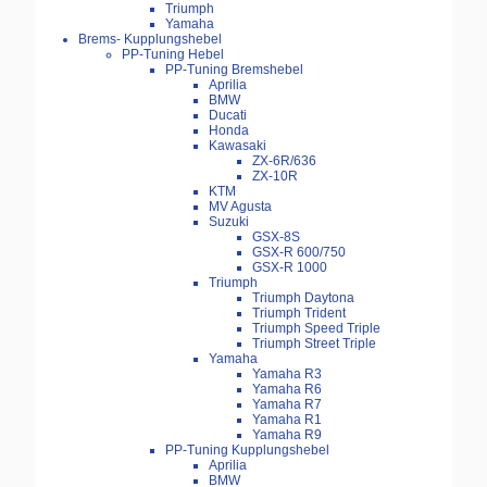
Triumph
Yamaha
Brems- Kupplungshebel
PP-Tuning Hebel
PP-Tuning Bremshebel
Aprilia
BMW
Ducati
Honda
Kawasaki
ZX-6R/636
ZX-10R
KTM
MV Agusta
Suzuki
GSX-8S
GSX-R 600/750
GSX-R 1000
Triumph
Triumph Daytona
Triumph Trident
Triumph Speed Triple
Triumph Street Triple
Yamaha
Yamaha R3
Yamaha R6
Yamaha R7
Yamaha R1
Yamaha R9
PP-Tuning Kupplungshebel
Aprilia
BMW