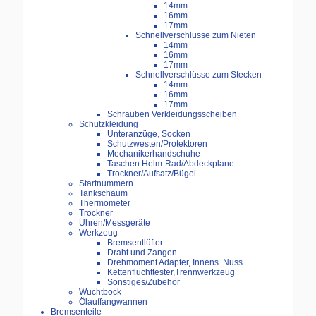
14mm
16mm
17mm
Schnellverschlüsse zum Nieten
14mm
16mm
17mm
Schnellverschlüsse zum Stecken
14mm
16mm
17mm
Schrauben Verkleidungsscheiben
Schutzkleidung
Unteranzüge, Socken
Schutzwesten/Protektoren
Mechanikerhandschuhe
Taschen Helm-Rad/Abdeckplane
Trockner/Aufsatz/Bügel
Startnummern
Tankschaum
Thermometer
Trockner
Uhren/Messgeräte
Werkzeug
Bremsentlüfter
Draht und Zangen
Drehmoment Adapter, Innens. Nuss
Kettenfluchttester,Trennwerkzeug
Sonstiges/Zubehör
Wuchtbock
Ölauffangwannen
Bremsenteile