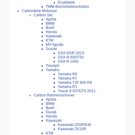
Ersatzteile
TWM-Bremshebelschützer
Carbonteile Motorrad
Carbon Set
Aprilia
BMW
Buell
Honda
Kawasaki
KTM
MV Agusta
Suzuki
GSX-8S/R 2023-
GSX-R 600/750
GSX-R 1000
Triumph
Yamaha
Yamaha R6
Yamaha R7
Yamaha YZF 900 R9
Yamaha R1
Tracer 9 /GT/GTX 2021-
Carbon Rahmenschoner
Aprilia
BMW
Buell
Ducati
Honda
Kawasaki
Kawasaki ZX6R/636
Kawasaki ZX10R
KTM