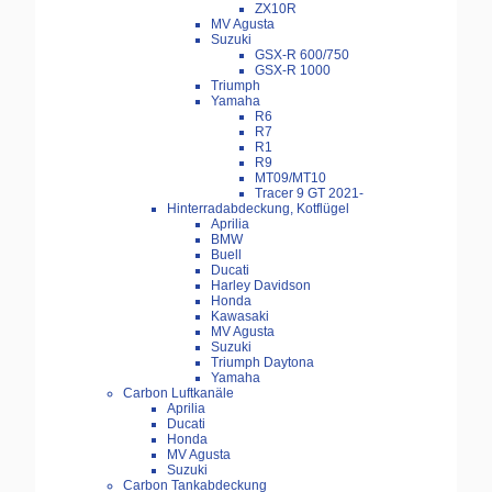
ZX10R
MV Agusta
Suzuki
GSX-R 600/750
GSX-R 1000
Triumph
Yamaha
R6
R7
R1
R9
MT09/MT10
Tracer 9 GT 2021-
Hinterradabdeckung, Kotflügel
Aprilia
BMW
Buell
Ducati
Harley Davidson
Honda
Kawasaki
MV Agusta
Suzuki
Triumph Daytona
Yamaha
Carbon Luftkanäle
Aprilia
Ducati
Honda
MV Agusta
Suzuki
Carbon Tankabdeckung