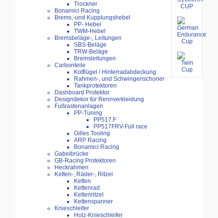
Trockner
Bonamici Racing
Brems,-und Kupplungshebel
PP- Hebel
TWM-Hebel
Bremsbeläge-, Leitungen
SBS-Beläge
TRW-Beläge
Bremsleitungen
Carbonteile
Kotflügel / Hinterradabdeckung
Rahmen-, und Schwingenschoner
Tankprotektoren
Dashboard Protektor
Designdekor für Rennverkleidung
Fußrastenanlagen
PP-Tuning
PP517.F
PP517FRV-Full race
Gilles Tooling
ARP Racing
Bonamici Racing
Gabelbrücke
GB-Racing Protektoren
Heckrahmen
Ketten-, Räder-, Ritzel
Ketten
Kettenrad
Kettenritzel
Kettenspanner
Knieschleifer
Holz-Knieschleifer