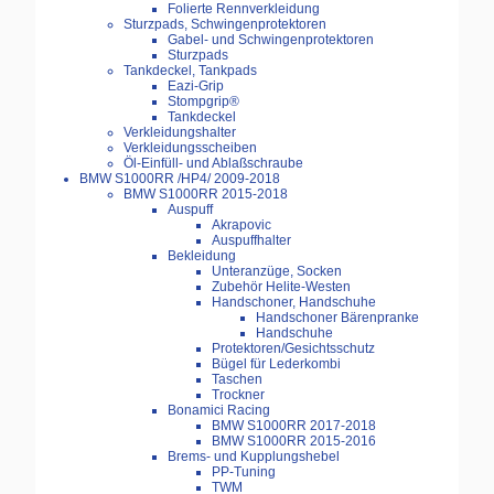
Folierte Rennverkleidung
Sturzpads, Schwingenprotektoren
Gabel- und Schwingenprotektoren
Sturzpads
Tankdeckel, Tankpads
Eazi-Grip
Stompgrip®
Tankdeckel
Verkleidungshalter
Verkleidungsscheiben
Öl-Einfüll- und Ablaßschraube
BMW S1000RR /HP4/ 2009-2018
BMW S1000RR 2015-2018
Auspuff
Akrapovic
Auspuffhalter
Bekleidung
Unteranzüge, Socken
Zubehör Helite-Westen
Handschoner, Handschuhe
Handschoner Bärenpranke
Handschuhe
Protektoren/Gesichtsschutz
Bügel für Lederkombi
Taschen
Trockner
Bonamici Racing
BMW S1000RR 2017-2018
BMW S1000RR 2015-2016
Brems- und Kupplungshebel
PP-Tuning
TWM