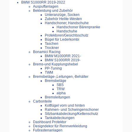
BMW S1000RR 2019-2022
Auspuffanlagen
Bekleidung und Zubehör
Unteranzüge, Socken
Zubehör Helite-Westen
Handschoner, Handschuhe
Handschoner Bärenpranke
Handschuhe
Protektoren/Gesichtsschutz
Bügel für Lederkombi
Taschen
Trockner
Bonamici Racing
BMW M1000RR 2021-
BMW S1000RR 2019-
Brems-und Kupplungshebel
PP-Tuning
TWM
Bremsbeläge-,Leitungen,-Behälter
Bremsbeläge
SBS
TRW
alpha
Bremsleitungen
Carbonteile
Kotflügel vorn und hinten
Rahmen- und Schwingenschoner
Sitzbankabdeckung/Kettenschutz
Tankabdeckungen
Dashboard Protektor
Designdekor für Rennverkleidung
Fußrastenanlagen