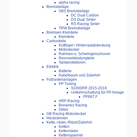
alpha racing
Bremsbeläge
SBS Bremsbeläge
DC Dual Carbon
DS Dual Sinter
RS Racing Sinter
TRW Bremsbeläge
Bremsen Kleinteile
Kleinteile
Carbonteile
Kotflügel / Hinterradabdeckung
Motordeckel
Rahmen-u. Schwingenschoner
Rennverkleidungteile
Tankprotektoren
Elektrik
Batterie
Kabelbaum und Zubehör
Fußrastenanlagen
PP Tuning
S1000RR 2015-2018
Umkehrschaltung für PP Anlage
PP667.F
ARP-Racing
Bonamici Racing
Gilles
GB Racing Motordeckel
Heckrahmen
Kette,-räder,-Ritzel/Zubehör
Ketten
Kettenräder
Kettenspanner