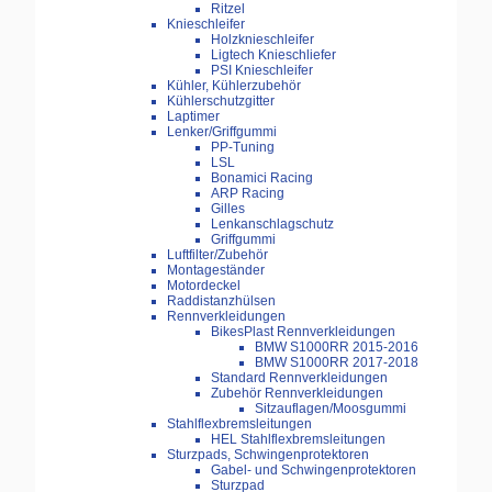
Ritzel
Knieschleifer
Holzknieschleifer
Ligtech Knieschliefer
PSI Knieschleifer
Kühler, Kühlerzubehör
Kühlerschutzgitter
Laptimer
Lenker/Griffgummi
PP-Tuning
LSL
Bonamici Racing
ARP Racing
Gilles
Lenkanschlagschutz
Griffgummi
Luftfilter/Zubehör
Montageständer
Motordeckel
Raddistanzhülsen
Rennverkleidungen
BikesPlast Rennverkleidungen
BMW S1000RR 2015-2016
BMW S1000RR 2017-2018
Standard Rennverkleidungen
Zubehör Rennverkleidungen
Sitzauflagen/Moosgummi
Stahlflexbremsleitungen
HEL Stahlflexbremsleitungen
Sturzpads, Schwingenprotektoren
Gabel- und Schwingenprotektoren
Sturzpad