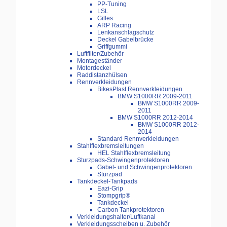
PP-Tuning
LSL
Gilles
ARP Racing
Lenkanschlagschutz
Deckel Gabelbrücke
Griffgummi
Luftfilter/Zubehör
Montageständer
Motordeckel
Raddistanzhülsen
Rennverkleidungen
BikesPlast Rennverkleidungen
BMW S1000RR 2009-2011
BMW S1000RR 2009-
2011
BMW S1000RR 2012-2014
BMW S1000RR 2012-
2014
Standard Rennverkleidungen
Stahlflexbremsleitungen
HEL Stahlflexbremsleitung
Sturzpads-Schwingenprotektoren
Gabel- und Schwingenprotektoren
Sturzpad
Tankdeckel-Tankpads
Eazi-Grip
Stompgrip®
Tankdeckel
Carbon Tankprotektoren
Verkleidungshalter/Luftkanal
Verkleidungsscheiben u. Zubehör