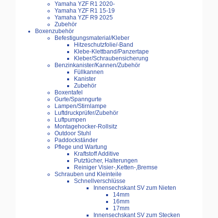
Yamaha YZF R1 2020-
Yamaha YZF R1 15-19
Yamaha YZF R9 2025
Zubehör
Boxenzubehör
Befestigungsmaterial/Kleber
Hitzeschutzfolie/-Band
Klebe-Klettband/Panzertape
Kleber/Schraubensicherung
Benzinkanister/Kannen/Zubehör
Füllkannen
Kanister
Zubehör
Boxentafel
Gurte/Spanngurte
Lampen/Stirnlampe
Luftdruckprüfer/Zubehör
Luftpumpen
Montagehocker-Rollsitz
Outdoor Stuhl
Paddockständer
Pflege und Wartung
Kraftstoff Additive
Putztücher, Halterungen
Reiniger Visier-,Ketten-,Bremse
Schrauben und Kleinteile
Schnellverschlüsse
Innensechskant SV zum Nieten
14mm
16mm
17mm
Innensechskant SV zum Stecken