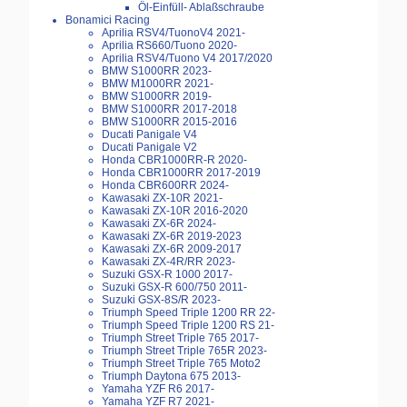
Öl-Einfüll- Ablaßschraube
Bonamici Racing
Aprilia RSV4/TuonoV4 2021-
Aprilia RS660/Tuono 2020-
Aprilia RSV4/Tuono V4 2017/2020
BMW S1000RR 2023-
BMW M1000RR 2021-
BMW S1000RR 2019-
BMW S1000RR 2017-2018
BMW S1000RR 2015-2016
Ducati Panigale V4
Ducati Panigale V2
Honda CBR1000RR-R 2020-
Honda CBR1000RR 2017-2019
Honda CBR600RR 2024-
Kawasaki ZX-10R 2021-
Kawasaki ZX-10R 2016-2020
Kawasaki ZX-6R 2024-
Kawasaki ZX-6R 2019-2023
Kawasaki ZX-6R 2009-2017
Kawasaki ZX-4R/RR 2023-
Suzuki GSX-R 1000 2017-
Suzuki GSX-R 600/750 2011-
Suzuki GSX-8S/R 2023-
Triumph Speed Triple 1200 RR 22-
Triumph Speed Triple 1200 RS 21-
Triumph Street Triple 765 2017-
Triumph Street Triple 765R 2023-
Triumph Street Triple 765 Moto2
Triumph Daytona 675 2013-
Yamaha YZF R6 2017-
Yamaha YZF R7 2021-