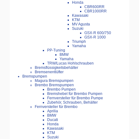
Honda
CBR600RR
CBR1000RR
Kawasaki
KTM
MV Agusta
Suzuki
GSX-R 600/750
GSX-R 1000
Triumph
Yamaha
PP-Tuning
BMW
Yamaha
TRW/Lucas Hohlschrauben
Bremsflüssigkeitsbehälter
Bremsenentlüfter
Bremspumpen
Magura Bremspumpen
Brembo Bremspumpen
Brembo Pumpen
Bremshebel für Brembo Pumpen
Fernversteller für Brembo Pumpe
Zubehör, Schrauben, Behälter
Fernversteller für Brembo
Aprilia
BMW
Ducati
Honda
Kawasaki
KTM
Suzuki