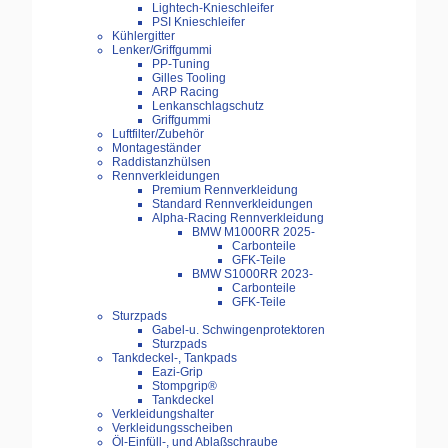
Lightech-Knieschleifer
PSI Knieschleifer
Kühlergitter
Lenker/Griffgummi
PP-Tuning
Gilles Tooling
ARP Racing
Lenkanschlagschutz
Griffgummi
Luftfilter/Zubehör
Montageständer
Raddistanzhülsen
Rennverkleidungen
Premium Rennverkleidung
Standard Rennverkleidungen
Alpha-Racing Rennverkleidung
BMW M1000RR 2025-
Carbonteile
GFK-Teile
BMW S1000RR 2023-
Carbonteile
GFK-Teile
Sturzpads
Gabel-u. Schwingenprotektoren
Sturzpads
Tankdeckel-, Tankpads
Eazi-Grip
Stompgrip®
Tankdeckel
Verkleidungshalter
Verkleidungsscheiben
Öl-Einfüll-, und Ablaßschraube