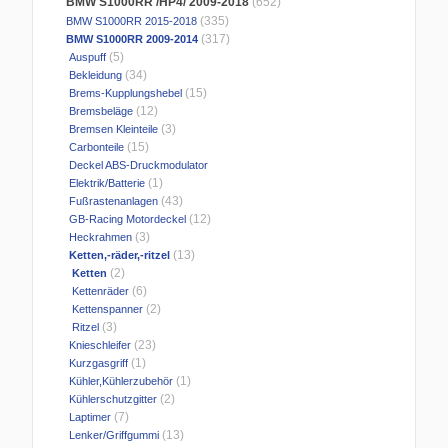
BMW S1000RR /HP4/ 2009-2018
(652)
(335)
BMW S1000RR 2015-2018
(317)
BMW S1000RR 2009-2014
(5)
Auspuff
(34)
Bekleidung
(15)
Brems-Kupplungshebel
(12)
Bremsbeläge
(3)
Bremsen Kleinteile
(15)
Carbonteile
Deckel ABS-Druckmodulator
(1)
Elektrik/Batterie
(43)
Fußrastenanlagen
(12)
GB-Racing Motordeckel
(3)
Heckrahmen
(13)
Ketten,-räder,-ritzel
(2)
Ketten
(6)
Kettenräder
(2)
Kettenspanner
(3)
Ritzel
(23)
Knieschleifer
(1)
Kurzgasgriff
(1)
Kühler,Kühlerzubehör
(2)
Kühlerschutzgitter
(7)
Laptimer
(13)
Lenker/Griffgummi