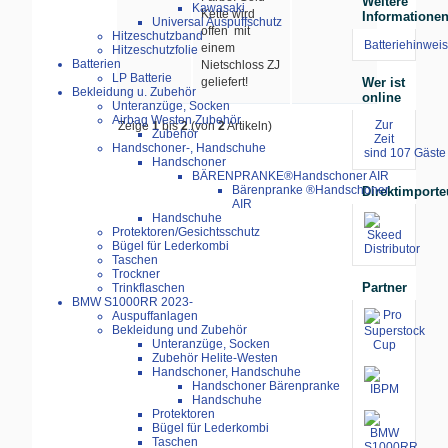
Weitere
Kawasaki
Kette wird
Informatione
Universal Auspuffschutz
offen mit
Hitzeschutzband
Batteriehinweis
einem
Hitzeschutzfolie
Batterien
Nietschloss ZJ
LP Batterie
Wer ist
geliefert!
Bekleidung u. Zubehör
online
Unteranzüge, Socken
Airbag Westen Zubehör
Zur
Zeige
1
bis
2
(von
2
Artikeln)
Zubehör
Zeit
Handschoner-, Handschuhe
sind 107 Gäste 
Handschoner
BÄRENPRANKE®Handschoner AIR
Bärenpranke ®Handschoner
Direktimporte
AIR
Handschuhe
Protektoren/Gesichtsschutz
Bügel für Lederkombi
Taschen
Trockner
Partner
Trinkflaschen
BMW S1000RR 2023-
Auspuffanlagen
Bekleidung und Zubehör
Unteranzüge, Socken
Zubehör Helite-Westen
Handschoner, Handschuhe
Handschoner Bärenpranke
Handschuhe
Protektoren
Bügel für Lederkombi
Taschen