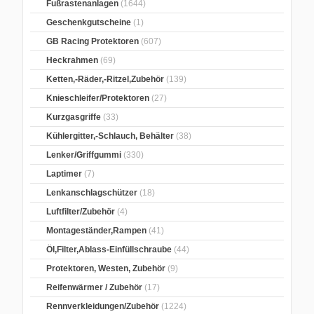
Fußrastenanlagen
(1644)
Geschenkgutscheine
(1)
GB Racing Protektoren
(607)
Heckrahmen
(69)
Ketten,-Räder,-Ritzel,Zubehör
(139)
Knieschleifer/Protektoren
(27)
Kurzgasgriffe
(33)
Kühlergitter,-Schlauch, Behälter
(38)
Lenker/Griffgummi
(330)
Laptimer
(7)
Lenkanschlagschützer
(18)
Luftfilter/Zubehör
(4)
Montageständer,Rampen
(41)
Öl,Filter,Ablass-Einfüllschraube
(44)
Protektoren, Westen, Zubehör
(9)
Reifenwärmer / Zubehör
(17)
Rennverkleidungen/Zubehör
(1224)