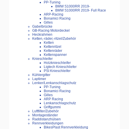
PP-Tuning
BMW S1000RR 2019-
BMW S1000RR 2019- Full Race
ARP-Racing
Bonamici Racing
Gilles
Gabelbrücke
GB-Racing Motordeckel
Heckrahmen
Ketten,-räder,-ritzel/Zubehör
Ketten
Kettenritzel
Kettenräder
Kettenspanner
Knieschleifer
Holzknieschleifer
Ligtech Knieschliefer
PSI Knieschleifer
Kühlergitter
Laptimer
Lenker/Lenkanschlagschutz
PP-Tuning
Bonamici Racing
Gilles
ARP Racing
Lenkanschlagschutz
Griffgummi
Luftfilter/Zubehör
Montageständer
Raddistanzhülsen
Rennverkleidungen
BikesPlast Rennverkleidung