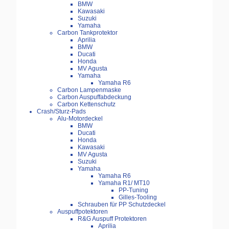
BMW
Kawasaki
Suzuki
Yamaha
Carbon Tankprotektor
Aprilia
BMW
Ducati
Honda
MV Agusta
Yamaha
Yamaha R6
Carbon Lampenmaske
Carbon Auspuffabdeckung
Carbon Kettenschutz
Crash/Sturz-Pads
Alu-Motordeckel
BMW
Ducati
Honda
Kawasaki
MV Agusta
Suzuki
Yamaha
Yamaha R6
Yamaha R1/ MT10
PP-Tuning
Gilles-Tooling
Schrauben für PP Schutzdeckel
Auspuffpotektoren
R&G Auspuff Protektoren
Aprilia