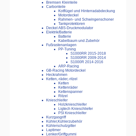
Bremsen Kleinteile
Carbonteile
Kotflügel und Hinterradabdeckung
Motordeckel
Rahmen- und Schwingenschoner
Tankprotektoren
Deckel ABS-Druckmodulator
Elektrik/Batterie
Batterie
Kabelbaum und Zubehör
Fußrastenanlagen
PP-Tuning
S1000RR 2015-2018
S1000RR 2009-2014
S1000R 2014-2016
ARP-Racing
GB-Racing Motordeckel
Heckrahmen
Ketten,-räder,-ritzel
Ketten
Kettenräder
Kettenspanner
Ritzel
Knieschleifer
Holzknieschleifer
Ligtech Knieschliefer
PSI Knieschleifer
Kurzgasgriff
Kühler,Kühlerzubehör
Kühlerschutzgitter
Laptimer
Lenker/Griffgummi