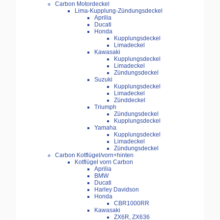
Carbon Motordeckel
Lima-Kupplung-Zündungsdeckel
Aprilia
Ducati
Honda
Kupplungsdeckel
Limadeckel
Kawasaki
Kupplungsdeckel
Limadeckel
Zündungsdeckel
Suzuki
Kupplungsdeckel
Limadeckel
Zünddeckel
Triumph
Zündungsdeckel
Kupplungsdeckel
Yamaha
Kupplungsdeckel
Limadeckel
Zündungsdeckel
Carbon Kotflügel/vorn+hinten
Kotflügel vorn Carbon
Aprilia
BMW
Ducati
Harley Davidson
Honda
CBR1000RR
Kawasaki
ZX6R, ZX636