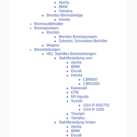
Aprilia
BMW
Yamaha
Brembo-Bremsbeläge
Honda
Bremssattelhalter
Bremspumpen
Brembo
Brembo Bremspumpen
Zubehör, Schrauben,Behälter
Magura
Bremsleitungen
HEL Stahlflex Bremsleitungen
Stahlflexleitung vorn
Aprilia
BMW
Ducati
Honda
CBR600
CBR1000
Kawasaki
KTM
MV Agusta
Suzuki
GSX-R 600/750
GSX-R 1000
Triumph
Yamaha
Stahlflexleitung hinten
Aprilia
BMW
Ducati