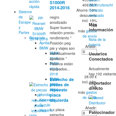
acción
S1000R
409.50 €
Widerrufsrecht
rápida
2014-2016
Ahorre: 10%
Contrato
Sisteme
descuento
revocado
de
negro
incl. 19%
Escape
anodizado
Más
IVA
y
Super buena
información
más
gastos
Partes
relación precio-
de envío
Akrapovic
rendimiento *
Nota de la
Aprilia
Posición peg
batería
Añadir:
BMW
pie y viajes son
BMW
Usuarios
individualmente
2019-
Conectados
ajustable *
BMW
Palanca están
Actualmente
2015-
equipados...
hay 102 visitant
2018
28.00 €
BMW
Estrecho de
incl. 19%
importador
2009-
piezas de
IVA
directo
2014
repuesto
más
gastos
Honda
placa
de envío
Kawasaki
izquierda
Suzuki
Añadir:
1 x placa
Yamaha
Patrocinador
estrecha
cinta