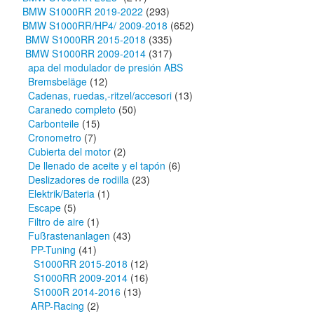
BMW S1000RR 2019-2022
(293)
BMW S1000RR/HP4/ 2009-2018
(652)
BMW S1000RR 2015-2018
(335)
BMW S1000RR 2009-2014
(317)
apa del modulador de presión ABS
Bremsbeläge
(12)
Cadenas, ruedas,-ritzel/accesori
(13)
Caranedo completo
(50)
Carbonteile
(15)
Cronometro
(7)
Cubierta del motor
(2)
De llenado de aceite y el tapón
(6)
Deslizadores de rodilla
(23)
Elektrik/Bateria
(1)
Escape
(5)
Filtro de aire
(1)
Fußrastenanlagen
(43)
PP-Tuning
(41)
S1000RR 2015-2018
(12)
S1000RR 2009-2014
(16)
S1000R 2014-2016
(13)
ARP-Racing
(2)