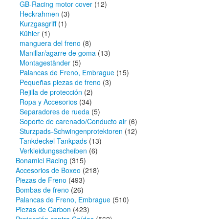
GB-Racing motor cover
(12)
Heckrahmen
(3)
Kurzgasgriff
(1)
Kühler
(1)
manguera del freno
(8)
Manillar/agarre de goma
(13)
Montageständer
(5)
Palancas de Freno, Embrague
(15)
Pequeñas piezas de freno
(3)
Rejilla de protección
(2)
Ropa y Accesorios
(34)
Separadores de rueda
(5)
Soporte de carenado/Conducto air
(6)
Sturzpads-Schwingenprotektoren
(12)
Tankdeckel-Tankpads
(13)
Verkleidungsscheiben
(6)
Bonamici Racing
(315)
Accesorios de Boxeo
(218)
Piezas de Freno
(493)
Bombas de freno
(26)
Palancas de Freno, Embrague
(510)
Piezas de Carbon
(423)