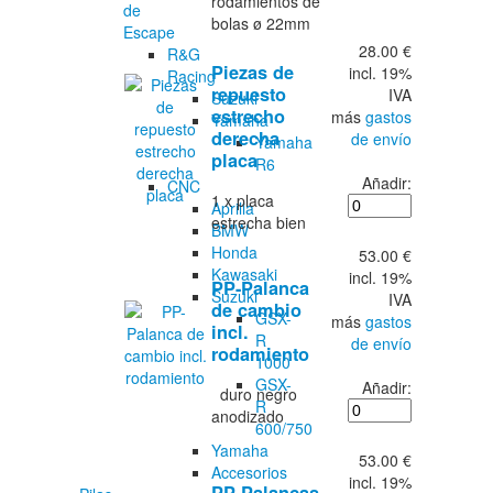
rodamientos de
de
bolas ø 22mm
Escape
28.00 €
R&G
Piezas de
incl. 19%
Racing
repuesto
IVA
Suzuki
estrecho
más
gastos
Yamaha
derecha
de envío
Yamaha
placa
R6
Añadir:
CNC
1 x placa
Aprilia
estrecha bien
BMW
Honda
53.00 €
Kawasaki
incl. 19%
PP-Palanca
Suzuki
IVA
de cambio
GSX-
más
gastos
incl.
R
de envío
rodamiento
1000
GSX-
Añadir:
duro negro
R
anodizado
600/750
Yamaha
53.00 €
Accesorios
incl. 19%
PP-Palancas