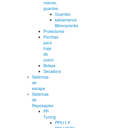
manos,
guantes
Guantes
salvamanos
Bärenpranke
Protectores
Perchas
para
traje
de
cuero
Bolsas
Secadora
Sistemas
de
escape
Sistemas
de
Reposapies
PP-
Tuning
PP517.F