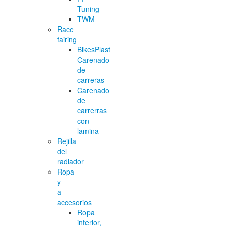
Tuning
TWM
Race
fairing
BikesPlast
Carenado
de
carreras
Carenado
de
carrerras
con
lamina
Rejilla
del
radiador
Ropa
y
a
accesorios
Ropa
interior,