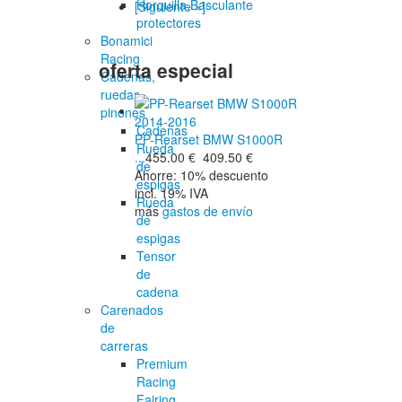
Horquilla,Basculante
[Siguiente »]
protectores
Bonamici
Racing
oferta especial
Cadenas,
ruedas,
pinones
Cadenas
PP-Rearset BMW S1000R
Rueda
...
455.00 €
409.50 €
de
Ahorre: 10% descuento
espigas
incl. 19% IVA
Rueda
más
gastos de envío
de
espigas
Tensor
de
cadena
Carenados
de
carreras
Premium
Racing
Fairing