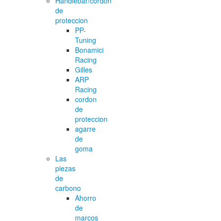
Handlebar/cordon
de
proteccion
PP-
Tuning
Bonamici
Racing
Gilles
ARP
Racing
cordon
de
proteccion
agarre
de
goma
Las
piezas
de
carbono
Ahorro
de
marcos