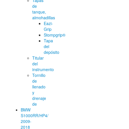
Tapas
de
tanque,
almohadillas
Eazi-
Grip
Stompgrip®
Tapa
del
depósito
Titular
del
instrumento
Tornillo
de
llenado
y
drenaje
de
BMW
S1000RR/HP4/
2009-
2018