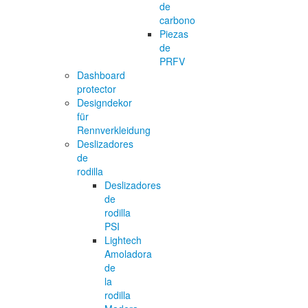
de
carbono
Piezas
de
PRFV
Dashboard
protector
Designdekor
für
Rennverkleidung
Deslizadores
de
rodilla
Deslizadores
de
rodilla
PSI
Lightech
Amoladora
de
la
rodilla