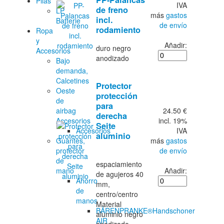
Pilas
IVA
de freno
LP
más
gastos
incl.
Batterie
de envío
rodamiento
Ropa
y
Añadir:
duro negro
Accesorios
anodizado
Bajo
demanda,
Calcetines
Protector
Oeste
protección
de
para
24.50 €
airbag
derecha
incl. 19%
Accesorios
Seite
IVA
Accesorios
aluminio
más
gastos
Guantes,
de envío
protector
de
espaciamiento
Añadir:
mano
de agujeros 40
Ahorro
mm,
de
centro/centro
manos
Material
BÄRENPRANKE®Handschoner
aluminio negro
AIR