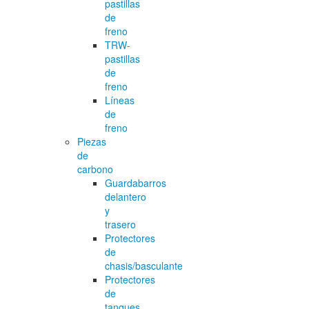
pastillas
de
freno
TRW-
pastillas
de
freno
Líneas
de
freno
Piezas
de
carbono
Guardabarros
delantero
y
trasero
Protectores
de
chasis/basculante
Protectores
de
tanques