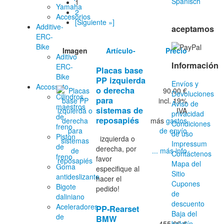
1
Yamaha
2
Accesorios
[Siguiente »]
Additive-
aceptamos
ERC-
Bike
Imagen
Artículo-
Precio
Aditivo
Información
ERC-
Placas base
Bike
PP izquierda
Envíos y
Accossato
o derecha
90.00 €
Devoluciones
Cilindros
para
incl. 19%
Aviso de
maestros
sistemas de
IVA
privacidad
de
reposapiés
más
gastos
Condiciones
freno
de envío
de uso
Piston
izquierda o
Impressum
de
derecha, por
... más info
Contáctenos
freno
favor
Mapa del
Goma
especifique al
Sitio
antideslizante
hacer el
Cupones
Bigote
pedido!
de
daliniano
descuento
Aceleradores
PP-Rearset
Baja del
de
BMW
455.00 €
boletín