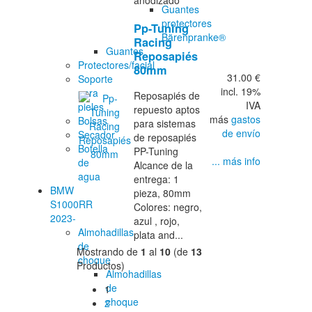
anodizado
Guantes
protectores
Pp-Tuning
Bärenpranke®
Racing
Guantes
Reposapiés
Protectores/facial
80mm
31.00 €
Soporte
incl. 19%
para
Reposapiés de
IVA
pieles
repuesto aptos
más
gastos
Bolsas
para sistemas
de envío
Secador
de reposapiés
Botella
PP-Tuning
... más info
de
Alcance de la
agua
entrega: 1
BMW
pieza, 80mm
S1000RR
Colores: negro,
2023-
azul , rojo,
Almohadillas
plata and...
de
Mostrando de
1
al
10
(de
13
choque
Productos)
Almohadillas
de
1
choque
2