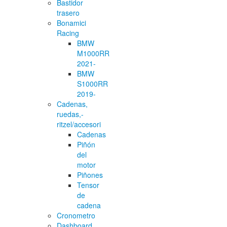
Bastidor
trasero
Bonamici
Racing
BMW
M1000RR
2021-
BMW
S1000RR
2019-
Cadenas,
ruedas,-
ritzel/accesori
Cadenas
Piñón
del
motor
Piñones
Tensor
de
cadena
Cronometro
Dashboard