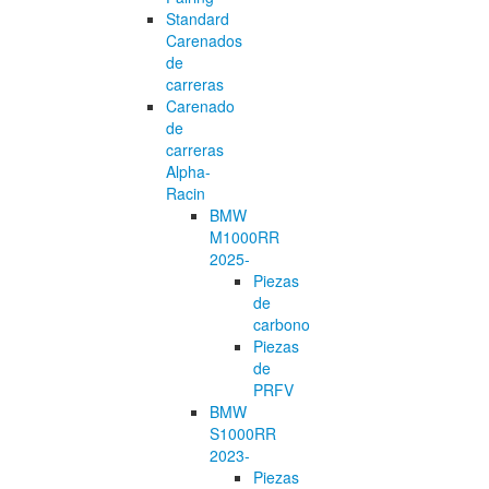
Standard
Carenados
de
carreras
Carenado
de
carreras
Alpha-
Racin
BMW
M1000RR
2025-
Piezas
de
carbono
Piezas
de
PRFV
BMW
S1000RR
2023-
Piezas