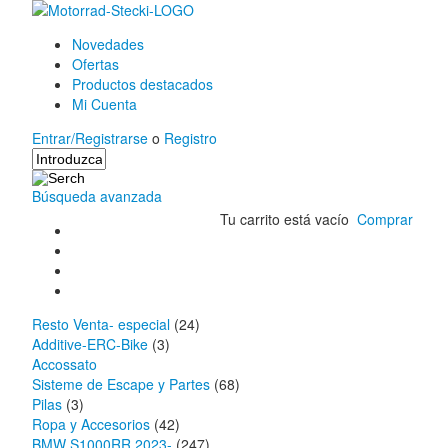
Novedades
Ofertas
Productos destacados
Mi Cuenta
Entrar/Registrarse
o
Registro
Búsqueda avanzada
Tu carrito está vacío
Comprar
Resto Venta- especial
(24)
Additive-ERC-Bike
(3)
Accossato
Sisteme de Escape y Partes
(68)
Pilas
(3)
Ropa y Accesorios
(42)
BMW S1000RR 2023-
(247)