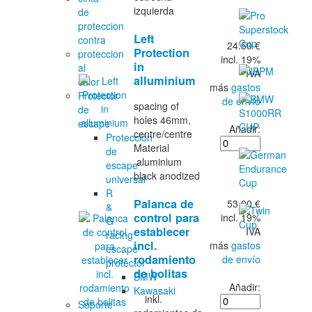
izquierda
de
proteccion
Left
contra
24.50 €
Protection
proteccion
incl. 19%
in
al
IVA
alluminium
calor
más
gastos
Protector
de envío
spacing of
de
holes 46mm,
escape
Añadir:
centre/centre
Protección
Material
de
aluminium
escape
black anodized
universal
R
Palanca de
53.00 €
&
control para
incl. 19%
G
establecer
IVA
racing
incl.
más
gastos
escape
rodamiento
de envío
protector
de bolitas
BMW
Añadir:
Kawasaki
inkl.
Soporte