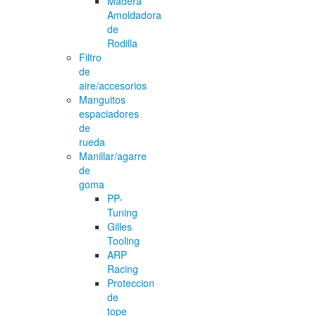
Madera
Amoldadora
de
Rodilla
Filtro
de
aire/accesorios
Manguitos
espaciadores
de
rueda
Manillar/agarre
de
goma
PP-
Tuning
Gilles
Tooling
ARP
Racing
Proteccion
de
tope