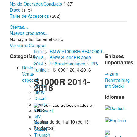
Nel de Operador/Conducto
(187)
Disco
(115)
Taller de Accesorios
(202)
Ofertas...
Nuevos productos...
No hay artículos en el carro
Ver carro
Comprar
Inicio
>
BMW S1000RR/HP4/ 2009-
Categorías
Enlaces
2018
>
BMW S1000RR 2009-
Importantes
2014
>
Fußrastenanlagen
>
PP-
Resto
Tuning
> S1000R 2014-2016
Venta-
⇒ zum
S1000R 2014-
especial
Renntraining
2016
Aprilia
mit Stecki
BMW
Idiomas
Ducati
Honda
Kawasaki
MV
Mostrando de
1
al
10
(de
13
Agusta
Productos)
Suzuki
Triumph