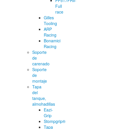
PP517FRV-
Full
race
Gilles
Tooling
ARP
Racing
Bonamici
Racing
Soporte
de
carenado
Soporte
de
montaje
Tapa
del
tanque,
almohadillas
Eazi-
Grip
Stompgrip®
Tapa