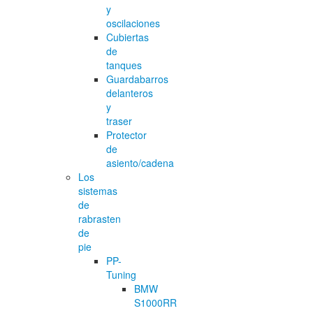
y
oscilaciones
Cubiertas
de
tanques
Guardabarros
delanteros
y
traser
Protector
de
asiento/cadena
Los
sistemas
de
rabrasten
de
pie
PP-
Tuning
BMW
S1000RR