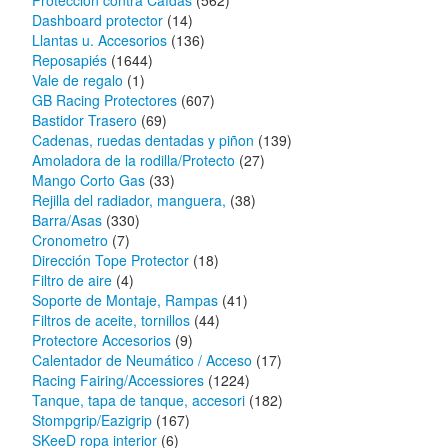
Protección contra Caídas
(562)
Dashboard protector
(14)
Llantas u. Accesorios
(136)
Reposapiés
(1644)
Vale de regalo
(1)
GB Racing Protectores
(607)
Bastidor Trasero
(69)
Cadenas, ruedas dentadas y piñon
(139)
Amoladora de la rodilla/Protecto
(27)
Mango Corto Gas
(33)
Rejilla del radiador, manguera,
(38)
Barra/Asas
(330)
Cronometro
(7)
Dirección Tope Protector
(18)
Filtro de aire
(4)
Soporte de Montaje, Rampas
(41)
Filtros de aceite, tornillos
(44)
Protectore Accesorios
(9)
Calentador de Neumático / Acceso
(17)
Racing Fairing/Accessiores
(1224)
Tanque, tapa de tanque, accesori
(182)
Stompgrip/Eazigrip
(167)
SKeeD ropa interior
(6)