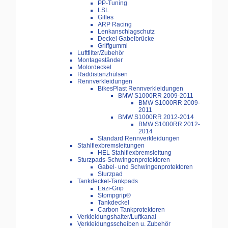
PP-Tuning
LSL
Gilles
ARP Racing
Lenkanschlagschutz
Deckel Gabelbrücke
Griffgummi
Luftfilter/Zubehör
Montageständer
Motordeckel
Raddistanzhülsen
Rennverkleidungen
BikesPlast Rennverkleidungen
BMW S1000RR 2009-2011
BMW S1000RR 2009-
2011
BMW S1000RR 2012-2014
BMW S1000RR 2012-
2014
Standard Rennverkleidungen
Stahlflexbremsleitungen
HEL Stahlflexbremsleitung
Sturzpads-Schwingenprotektoren
Gabel- und Schwingenprotektoren
Sturzpad
Tankdeckel-Tankpads
Eazi-Grip
Stompgrip®
Tankdeckel
Carbon Tankprotektoren
Verkleidungshalter/Luftkanal
Verkleidungsscheiben u. Zubehör