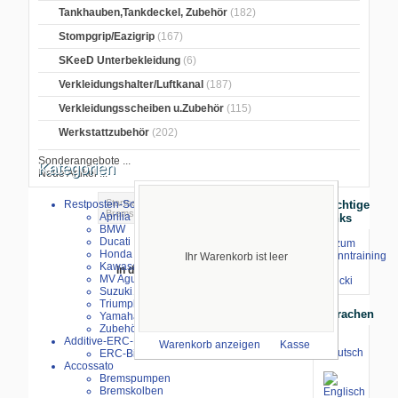
Tankhauben,Tankdeckel, Zubehör
(182)
Stompgrip/Eazigrip
(167)
SKeeD Unterbekleidung
(6)
Verkleidungshalter/Luftkanal
(187)
Verkleidungsscheiben u.Zubehör
(115)
Werkstattzubehör
(202)
Sonderangebote ...
Kategorien
Neue Artikel ...
Startseite
>
Bremsenteile
>
Restposten-Sonderverkauf
Wichtige
Bremspumpen
> Brembo
Aprilia
Links
BMW
Ducati
⇒ zum
Honda
Renntraining
Ihr Warenkorb ist leer
Kawasaki
mit
In dieser Kategorie gibt es derzeit
MV Agusta
Stecki
keine Artikel.
Suzuki
Triumph
Sprachen
Yamaha
Zubehör
Additive-ERC-Bike
Warenkorb anzeigen
Kasse
ERC-Bike Additive
Accossato
Bremspumpen
Bremskolben