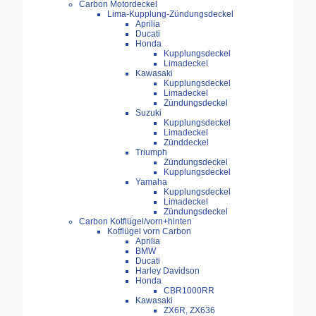
Carbon Motordeckel
Lima-Kupplung-Zündungsdeckel
Aprilia
Ducati
Honda
Kupplungsdeckel
Limadeckel
Kawasaki
Kupplungsdeckel
Limadeckel
Zündungsdeckel
Suzuki
Kupplungsdeckel
Limadeckel
Zünddeckel
Triumph
Zündungsdeckel
Kupplungsdeckel
Yamaha
Kupplungsdeckel
Limadeckel
Zündungsdeckel
Carbon Kotflügel/vorn+hinten
Kotflügel vorn Carbon
Aprilia
BMW
Ducati
Harley Davidson
Honda
CBR1000RR
Kawasaki
ZX6R, ZX636