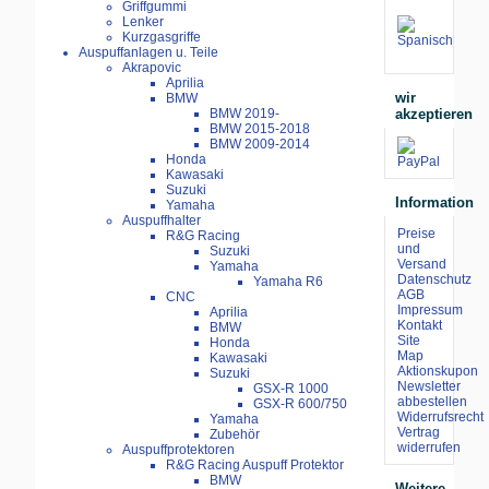
Griffgummi
Lenker
Kurzgasgriffe
Auspuffanlagen u. Teile
Akrapovic
Aprilia
wir
BMW
akzeptieren
BMW 2019-
BMW 2015-2018
BMW 2009-2014
Honda
Kawasaki
Suzuki
Information
Yamaha
Auspuffhalter
Preise
R&G Racing
und
Suzuki
Versand
Yamaha
Datenschutz
Yamaha R6
AGB
CNC
Impressum
Aprilia
Kontakt
BMW
Site
Honda
Map
Kawasaki
Aktionskupon
Suzuki
Newsletter
GSX-R 1000
abbestellen
GSX-R 600/750
Widerrufsrecht
Yamaha
Vertrag
Zubehör
widerrufen
Auspuffprotektoren
R&G Racing Auspuff Protektor
BMW
Weitere