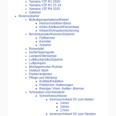
Yamaha YZF R1 2020-
Yamaha YZF R1 15-19
Yamaha YZF R9 2025
Zubehör
Boxenzubehör
Befestigungsmaterial/Kleber
Hitzeschutzfolie/-Band
Klebe-Klettband/Panzertape
Kleber/Schraubensicherung
Benzinkanister/Kannen/Zubehör
Füllkannen
Kanister
Zubehör
Boxentafel
Gurte/Spanngurte
Lampen/Stirnlampe
Luftdruckprüfer/Zubehör
Luftpumpen
Montagehocker-Rollsitz
Outdoor Stuhl
Paddockständer
Pflege und Wartung
Kraftstoff Additive
Putztücher, Halterungen
Reiniger Visier-,Ketten-,Bremse
Schrauben und Kleinteile
Schnellverschlüsse
Innensechskant SV zum Nieten
14mm
16mm
17mm
Innensechskant SV zum Stecken