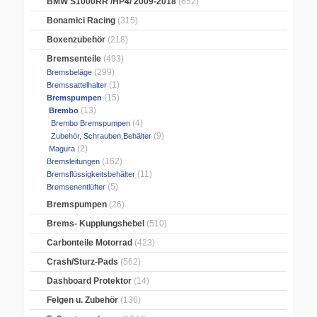
BMW S1000RR /HP4/ 2009-2018
(652)
Bonamici Racing
(315)
Boxenzubehör
(218)
Bremsenteile
(493)
(299)
Bremsbeläge
(1)
Bremssattelhalter
(15)
Bremspumpen
(13)
Brembo
(4)
Brembo Bremspumpen
(9)
Zubehör, Schrauben,Behälter
(2)
Magura
(162)
Bremsleitungen
(11)
Bremsflüssigkeitsbehälter
(5)
Bremsenentlüfter
Bremspumpen
(26)
Brems- Kupplungshebel
(510)
Carbonteile Motorrad
(423)
Crash/Sturz-Pads
(562)
Dashboard Protektor
(14)
Felgen u. Zubehör
(136)