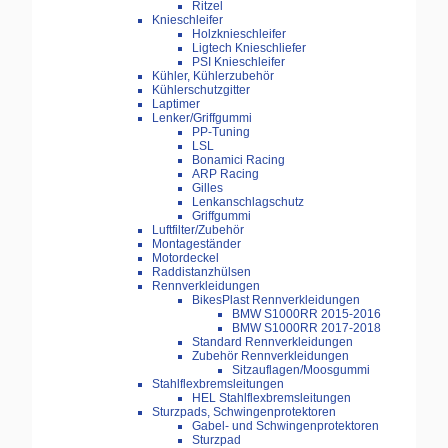
Ritzel
Knieschleifer
Holzknieschleifer
Ligtech Knieschliefer
PSI Knieschleifer
Kühler, Kühlerzubehör
Kühlerschutzgitter
Laptimer
Lenker/Griffgummi
PP-Tuning
LSL
Bonamici Racing
ARP Racing
Gilles
Lenkanschlagschutz
Griffgummi
Luftfilter/Zubehör
Montageständer
Motordeckel
Raddistanzhülsen
Rennverkleidungen
BikesPlast Rennverkleidungen
BMW S1000RR 2015-2016
BMW S1000RR 2017-2018
Standard Rennverkleidungen
Zubehör Rennverkleidungen
Sitzauflagen/Moosgummi
Stahlflexbremsleitungen
HEL Stahlflexbremsleitungen
Sturzpads, Schwingenprotektoren
Gabel- und Schwingenprotektoren
Sturzpad