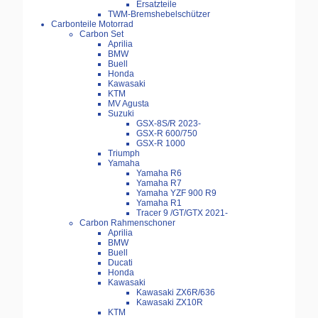
Ersatzteile
TWM-Bremshebelschützer
Carbonteile Motorrad
Carbon Set
Aprilia
BMW
Buell
Honda
Kawasaki
KTM
MV Agusta
Suzuki
GSX-8S/R 2023-
GSX-R 600/750
GSX-R 1000
Triumph
Yamaha
Yamaha R6
Yamaha R7
Yamaha YZF 900 R9
Yamaha R1
Tracer 9 /GT/GTX 2021-
Carbon Rahmenschoner
Aprilia
BMW
Buell
Ducati
Honda
Kawasaki
Kawasaki ZX6R/636
Kawasaki ZX10R
KTM