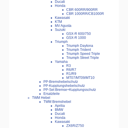
Ducati
Honda
CBR 600RR/900RR
CBR 1000RR/CB1000R
Kawasaki
KTM
MV Agusta
Suzuki
GSX-R 600/750
GSX-R 1000
Triumph
Triumph Daytona
Triumph Trident
Triumph Speed Triple
Triumph Street Triple
Yamaha
R3
R6/R7
R1/R9
MT07/MT09/MT10
PP-Bremshebelschutz
PP-Kupplungshebelschutz
PP-Set Bremse+Kupplungsschutz
Ersatzteile
TWM Hebel
TWM Bremshebel
Aprilia
BMW
Ducati
Honda
Kawasaki
ZX6R/Z750