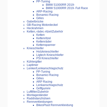
PP-Tuning
BMW S1000RR 2019-
BMW S1000RR 2019- Full Race
ARP-Racing
Bonamici Racing
Gilles
Gabelbrücke
GB-Racing Motordeckel
Heckrahmen
Ketten,-räder,-ritzel/Zubehör
Ketten
Kettenritzel
Kettenräder
Kettenspanner
Knieschleifer
Holzknieschleifer
Ligtech Knieschliefer
PSI Knieschleifer
Kühlergitter
Laptimer
Lenker/Lenkanschlagschutz
PP-Tuning
Bonamici Racing
Gilles
ARP Racing
Lenkanschlagschutz
Griffgummi
Luftfilter/Zubehör
Montageständer
Raddistanzhülsen
Rennverkleidungen
BikesPlast Rennverkleidung