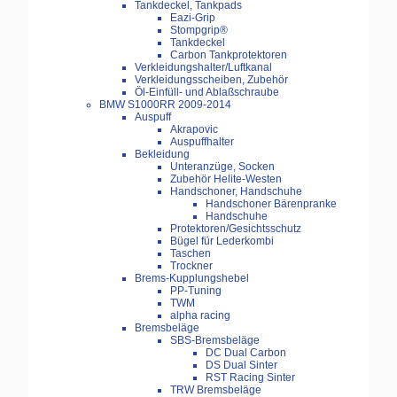
Tankdeckel, Tankpads
Eazi-Grip
Stompgrip®
Tankdeckel
Carbon Tankprotektoren
Verkleidungshalter/Luftkanal
Verkleidungsscheiben, Zubehör
Öl-Einfüll- und Ablaßschraube
BMW S1000RR 2009-2014
Auspuff
Akrapovic
Auspuffhalter
Bekleidung
Unteranzüge, Socken
Zubehör Helite-Westen
Handschoner, Handschuhe
Handschoner Bärenpranke
Handschuhe
Protektoren/Gesichtsschutz
Bügel für Lederkombi
Taschen
Trockner
Brems-Kupplungshebel
PP-Tuning
TWM
alpha racing
Bremsbeläge
SBS-Bremsbeläge
DC Dual Carbon
DS Dual Sinter
RST Racing Sinter
TRW Bremsbeläge