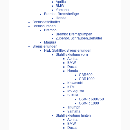
Aprilia
BMW
Yamaha
Brembo-Bremsbeläge
Honda
Bremssattelhalter
Bremspumpen
Brembo
Brembo Bremspumpen
Zubehör, Schrauben,Behälter
Magura
Bremsleitungen
HEL Stahlflex Bremsleitungen
Stahlflexleitung vorn
Aprilia
BMW
Ducati
Honda
CBR600
CBR1000
Kawasaki
KTM
MV Agusta
Suzuki
GSX-R 600/750
GSX-R 1000
Triumph
Yamaha
Stahlflexleitung hinten
Aprilia
BMW
Ducati