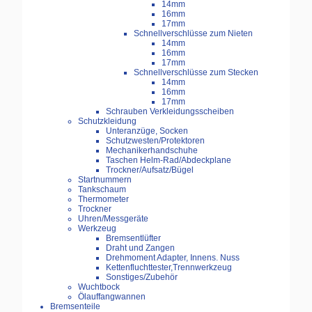
14mm
16mm
17mm
Schnellverschlüsse zum Nieten
14mm
16mm
17mm
Schnellverschlüsse zum Stecken
14mm
16mm
17mm
Schrauben Verkleidungsscheiben
Schutzkleidung
Unteranzüge, Socken
Schutzwesten/Protektoren
Mechanikerhandschuhe
Taschen Helm-Rad/Abdeckplane
Trockner/Aufsatz/Bügel
Startnummern
Tankschaum
Thermometer
Trockner
Uhren/Messgeräte
Werkzeug
Bremsentlüfter
Draht und Zangen
Drehmoment Adapter, Innens. Nuss
Kettenfluchttester,Trennwerkzeug
Sonstiges/Zubehör
Wuchtbock
Ölauffangwannen
Bremsenteile