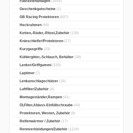
Fußrastenanlagen
(1644)
Geschenkgutscheine
(1)
GB Racing Protektoren
(607)
Heckrahmen
(69)
Ketten,-Räder,-Ritzel,Zubehör
(139)
Knieschleifer/Protektoren
(27)
Kurzgasgriffe
(33)
Kühlergitter,-Schlauch, Behälter
(38)
Lenker/Griffgummi
(330)
Laptimer
(7)
Lenkanschlagschützer
(18)
Luftfilter/Zubehör
(4)
Montageständer,Rampen
(41)
Öl,Filter,Ablass-Einfüllschraube
(44)
Protektoren, Westen, Zubehör
(9)
Reifenwärmer / Zubehör
(17)
Rennverkleidungen/Zubehör
(1224)