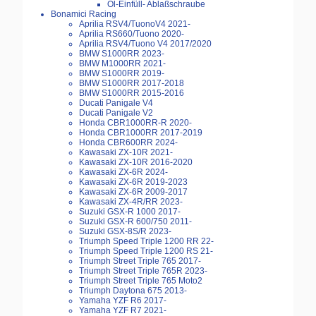
Öl-Einfüll- Ablaßschraube
Bonamici Racing
Aprilia RSV4/TuonoV4 2021-
Aprilia RS660/Tuono 2020-
Aprilia RSV4/Tuono V4 2017/2020
BMW S1000RR 2023-
BMW M1000RR 2021-
BMW S1000RR 2019-
BMW S1000RR 2017-2018
BMW S1000RR 2015-2016
Ducati Panigale V4
Ducati Panigale V2
Honda CBR1000RR-R 2020-
Honda CBR1000RR 2017-2019
Honda CBR600RR 2024-
Kawasaki ZX-10R 2021-
Kawasaki ZX-10R 2016-2020
Kawasaki ZX-6R 2024-
Kawasaki ZX-6R 2019-2023
Kawasaki ZX-6R 2009-2017
Kawasaki ZX-4R/RR 2023-
Suzuki GSX-R 1000 2017-
Suzuki GSX-R 600/750 2011-
Suzuki GSX-8S/R 2023-
Triumph Speed Triple 1200 RR 22-
Triumph Speed Triple 1200 RS 21-
Triumph Street Triple 765 2017-
Triumph Street Triple 765R 2023-
Triumph Street Triple 765 Moto2
Triumph Daytona 675 2013-
Yamaha YZF R6 2017-
Yamaha YZF R7 2021-