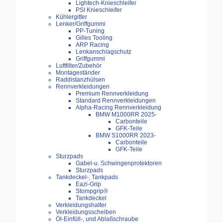
Lightech-Knieschleifer
PSI Knieschleifer
Kühlergitter
Lenker/Griffgummi
PP-Tuning
Gilles Tooling
ARP Racing
Lenkanschlagschutz
Griffgummi
Luftfilter/Zubehör
Montageständer
Raddistanzhülsen
Rennverkleidungen
Premium Rennverkleidung
Standard Rennverkleidungen
Alpha-Racing Rennverkleidung
BMW M1000RR 2025-
Carbonteile
GFK-Teile
BMW S1000RR 2023-
Carbonteile
GFK-Teile
Sturzpads
Gabel-u. Schwingenprotektoren
Sturzpads
Tankdeckel-, Tankpads
Eazi-Grip
Stompgrip®
Tankdeckel
Verkleidungshalter
Verkleidungsscheiben
Öl-Einfüll-, und Ablaßschraube