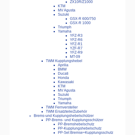
ZX10R/Z1000
KTM
MV Agusta
Suzuki
GSX-R 600/750
GSX-R 1000
Triumph
Yamaha
YFZ-R3
YFZ-R6
YFZ-R1
YZF-R7
YFZ-R9
MT-09
TWM Kupplungshebel
Aprilia
BMW
Ducati
Honda
Kawasaki
KTM
MV Agusta
Suzuki
Triumph
Yamaha
TWM Fernversteller
TWM Ersatzteile/Zubehör
Brems-und Kupplungshebelschützer
PP-Brems- und Kupplungsschützer
PP-Bremshebelschutz
PP-Kupplungshebelschutz
PP-Set Bremse+Kupplungsschutz