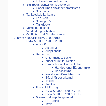
Folierte Rennverkleidung
Sturzpads, Schwingenprotektoren
Gabel- und Schwingenprotektoren
Sturzpads
Tankdeckel, Tankpads
Eazi-Grip
Stompgrip®
Tankdeckel
Verkleidungshalter
Verkleidungsscheiben
Öl-Einfüll- und Ablaßschraube
BMW S1000RR /HP4/ 2009-2018
BMW S1000RR 2015-2018
Auspuff
Akrapovic
Auspuffhalter
Bekleidung
Unteranzüge, Socken
Zubehör Helite-Westen
Handschoner, Handschuhe
Handschoner Bärenpranke
Handschuhe
Protektoren/Gesichtsschutz
Bügel für Lederkombi
Taschen
Trockner
Bonamici Racing
BMW S1000RR 2017-2018
BMW S1000RR 2015-2016
Brems- und Kupplungshebel
PP-Tuning
TWM