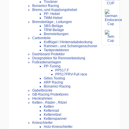
Trockner
Bonamici Racing
Brems,-und Kupplungshebel
PP- Hebel
TWM-Hebel
Bremsbeläge-, Leitungen
SBS-Beläge
TRW-Beläge
Bremsleitungen
Carbonteile
Kotflügel / Hinterradabdeckung
Rahmen-, und Schwingenschoner
Tankprotektoren
Dashboard Protektor
Designdekor für Rennverkleidung
Fußrastenanlagen
PP-Tuning
PP517.F
PP517FRV-Full race
Gilles Tooling
ARP Racing
Bonamici Racing
Gabelbrücke
GB-Racing Protektoren
Heckrahmen
Ketten-, Räder-, Ritzel
Ketten
Kettenrad
Kettenritzel
Kettenspanner
Knieschleifer
Holz-Knieschleifer