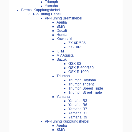
Triumph
Yamaha
Brems- Kupplungshebel
PP-Tuning Hebel
PP-Tuning Bremshebel
Aprilia
BMW
Ducati
Honda
Kawasaki
ZX-6R/636
ZX-10R
KTM
MV Agusta
Suzuki
GSX-8S
GSX-R 600/750
GSX-R 1000
Triumph
Triumph Daytona
Triumph Trident
Triumph Speed Triple
Triumph Street Triple
Yamaha
Yamaha R3
Yamaha R6
Yamaha R7
Yamaha R1
Yamaha R9
PP-Tuning Kupplungshebel
Aprilia
BMW