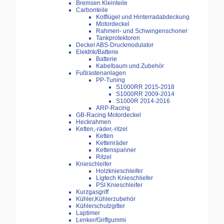
Bremsen Kleinteile
Carbonteile
Kotflügel und Hinterradabdeckung
Motordeckel
Rahmen- und Schwingenschoner
Tankprotektoren
Deckel ABS-Druckmodulator
Elektrik/Batterie
Batterie
Kabelbaum und Zubehör
Fußrastenanlagen
PP-Tuning
S1000RR 2015-2018
S1000RR 2009-2014
S1000R 2014-2016
ARP-Racing
GB-Racing Motordeckel
Heckrahmen
Ketten,-räder,-ritzel
Ketten
Kettenräder
Kettenspanner
Ritzel
Knieschleifer
Holzknieschleifer
Ligtech Knieschliefer
PSI Knieschleifer
Kurzgasgriff
Kühler,Kühlerzubehör
Kühlerschutzgitter
Laptimer
Lenker/Griffgummi