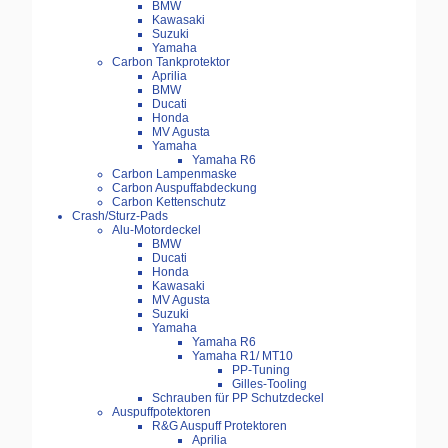
BMW
Kawasaki
Suzuki
Yamaha
Carbon Tankprotektor
Aprilia
BMW
Ducati
Honda
MV Agusta
Yamaha
Yamaha R6
Carbon Lampenmaske
Carbon Auspuffabdeckung
Carbon Kettenschutz
Crash/Sturz-Pads
Alu-Motordeckel
BMW
Ducati
Honda
Kawasaki
MV Agusta
Suzuki
Yamaha
Yamaha R6
Yamaha R1/ MT10
PP-Tuning
Gilles-Tooling
Schrauben für PP Schutzdeckel
Auspuffpotektoren
R&G Auspuff Protektoren
Aprilia