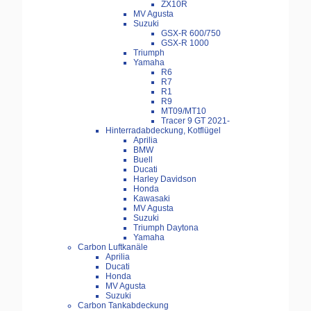
ZX10R
MV Agusta
Suzuki
GSX-R 600/750
GSX-R 1000
Triumph
Yamaha
R6
R7
R1
R9
MT09/MT10
Tracer 9 GT 2021-
Hinterradabdeckung, Kotflügel
Aprilia
BMW
Buell
Ducati
Harley Davidson
Honda
Kawasaki
MV Agusta
Suzuki
Triumph Daytona
Yamaha
Carbon Luftkanäle
Aprilia
Ducati
Honda
MV Agusta
Suzuki
Carbon Tankabdeckung