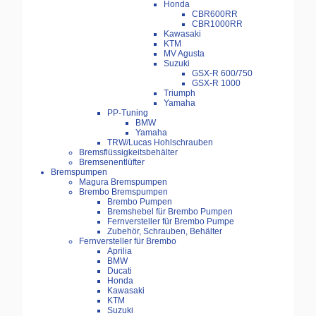
Honda
CBR600RR
CBR1000RR
Kawasaki
KTM
MV Agusta
Suzuki
GSX-R 600/750
GSX-R 1000
Triumph
Yamaha
PP-Tuning
BMW
Yamaha
TRW/Lucas Hohlschrauben
Bremsflüssigkeitsbehälter
Bremsenentlüfter
Bremspumpen
Magura Bremspumpen
Brembo Bremspumpen
Brembo Pumpen
Bremshebel für Brembo Pumpen
Fernversteller für Brembo Pumpe
Zubehör, Schrauben, Behälter
Fernversteller für Brembo
Aprilia
BMW
Ducati
Honda
Kawasaki
KTM
Suzuki