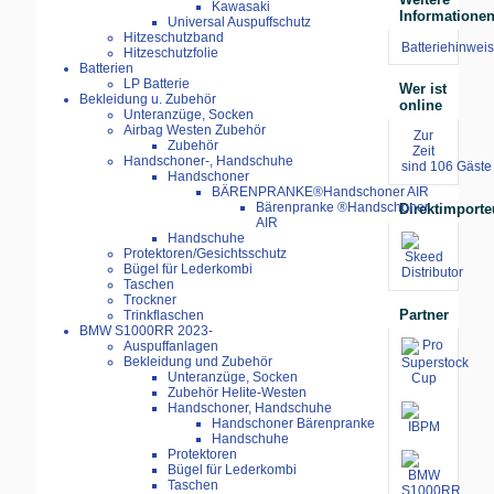
Kawasaki
Informatione
Universal Auspuffschutz
Hitzeschutzband
Batteriehinweis
Hitzeschutzfolie
Batterien
LP Batterie
Wer ist
Bekleidung u. Zubehör
online
Unteranzüge, Socken
Airbag Westen Zubehör
Zur
Zubehör
Zeit
Handschoner-, Handschuhe
sind 106 Gäste 
Handschoner
BÄRENPRANKE®Handschoner AIR
Bärenpranke ®Handschoner
Direktimporte
AIR
Handschuhe
Protektoren/Gesichtsschutz
Bügel für Lederkombi
Taschen
Trockner
Partner
Trinkflaschen
BMW S1000RR 2023-
Auspuffanlagen
Bekleidung und Zubehör
Unteranzüge, Socken
Zubehör Helite-Westen
Handschoner, Handschuhe
Handschoner Bärenpranke
Handschuhe
Protektoren
Bügel für Lederkombi
Taschen