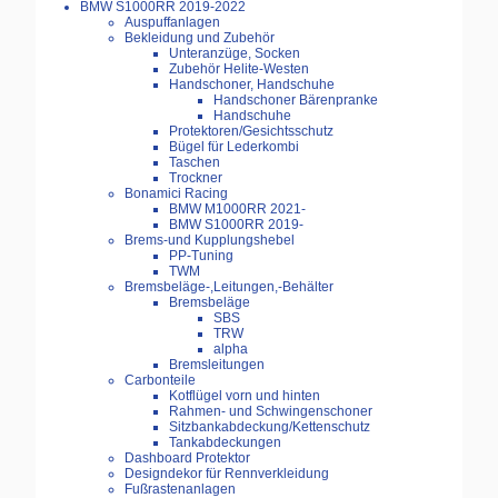
BMW S1000RR 2019-2022
Auspuffanlagen
Bekleidung und Zubehör
Unteranzüge, Socken
Zubehör Helite-Westen
Handschoner, Handschuhe
Handschoner Bärenpranke
Handschuhe
Protektoren/Gesichtsschutz
Bügel für Lederkombi
Taschen
Trockner
Bonamici Racing
BMW M1000RR 2021-
BMW S1000RR 2019-
Brems-und Kupplungshebel
PP-Tuning
TWM
Bremsbeläge-,Leitungen,-Behälter
Bremsbeläge
SBS
TRW
alpha
Bremsleitungen
Carbonteile
Kotflügel vorn und hinten
Rahmen- und Schwingenschoner
Sitzbankabdeckung/Kettenschutz
Tankabdeckungen
Dashboard Protektor
Designdekor für Rennverkleidung
Fußrastenanlagen