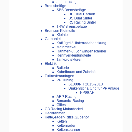
alpha racing
Bremsbeläge
SBS Bremsbeläge
DC Dual Carbon
DS Dual Sinter
RS Racing Sinter
TRW Bremsbeläge
Bremsen Kleinteile
Kleinteile
Carbonteile
Kotflügel / Hinterradabdeckung
Motordeckel
Rahmen-u. Schwingenschoner
Rennverkleidungteile
Tankprotektoren
Elektrik
Batterie
Kabelbaum und Zubehör
Fußrastenanlagen
PP Tuning
S1000RR 2015-2018
Umkehrschaltung für PP Anlage
PP667.F
ARP-Racing
Bonamici Racing
Gilles
GB Racing Motordeckel
Heckrahmen
Kette,-räder,-Ritzel/Zubehör
Ketten
Kettenräder
Kettenspanner