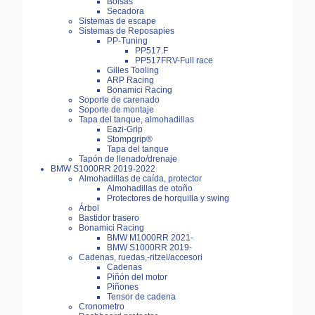
Bolsas
Secadora
Sistemas de escape
Sistemas de Reposapies
PP-Tuning
PP517.F
PP517FRV-Full race
Gilles Tooling
ARP Racing
Bonamici Racing
Soporte de carenado
Soporte de montaje
Tapa del tanque, almohadillas
Eazi-Grip
Stompgrip®
Tapa del tanque
Tapón de llenado/drenaje
BMW S1000RR 2019-2022
Almohadillas de caída, protector
Almohadillas de otoño
Protectores de horquilla y swing
Árbol
Bastidor trasero
Bonamici Racing
BMW M1000RR 2021-
BMW S1000RR 2019-
Cadenas, ruedas,-ritzel/accesori
Cadenas
Piñón del motor
Piñones
Tensor de cadena
Cronometro