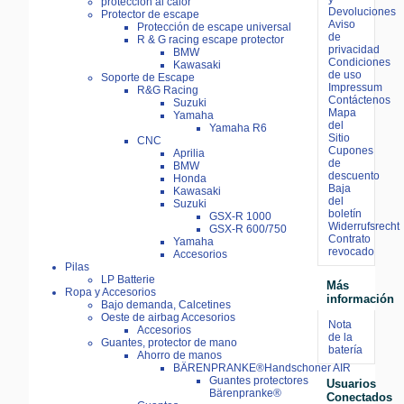
proteccion al calor
Devoluciones
Protector de escape
Aviso
Protección de escape universal
de
R & G racing escape protector
privacidad
BMW
Condiciones
Kawasaki
de uso
Soporte de Escape
Impressum
R&G Racing
Contáctenos
Suzuki
Mapa
Yamaha
del
Yamaha R6
Sitio
CNC
Cupones
Aprilia
de
BMW
descuento
Honda
Baja
Kawasaki
del
Suzuki
boletín
GSX-R 1000
Widerrufsrecht
GSX-R 600/750
Contrato
Yamaha
revocado
Accesorios
Pilas
LP Batterie
Más
Ropa y Accesorios
información
Bajo demanda, Calcetines
Oeste de airbag Accesorios
Nota
Accesorios
de la
Guantes, protector de mano
batería
Ahorro de manos
BÄRENPRANKE®Handschoner AIR
Guantes protectores
Usuarios
Bärenpranke®
Conectados