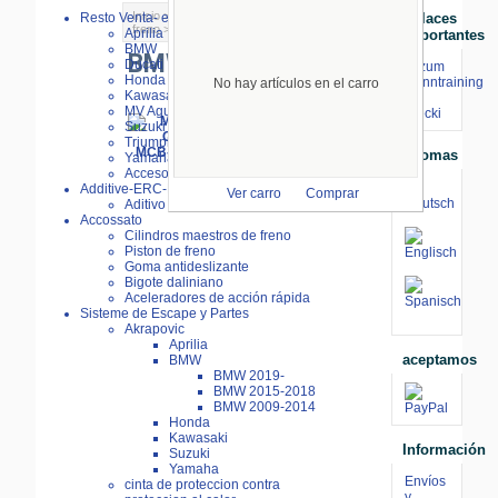
Inicio
>
Piezas de Freno
>
Forros de
Resto Venta- especial
Enlaces
freno
>
TRW-Forros de freno
> BMW
Aprilia
Importantes
BMW
BMW
Ducati
⇒ zum
Honda
Renntraining
No hay artículos en el carro
Kawasaki
mit
MV Agusta
Stecki
Suzuki
MCB-SV
Triumph
MCB-CRQ
Idiomas
Yamaha
MCB-TRQ
Accesorios
pastillas de
Additive-ERC-Bike
Ver carro
Comprar
freno
Aditivo ERC-Bike
Accossato
Cilindros maestros de freno
Piston de freno
Goma antideslizante
Bigote daliniano
Aceleradores de acción rápida
Sisteme de Escape y Partes
Akrapovic
Aprilia
aceptamos
BMW
BMW 2019-
BMW 2015-2018
BMW 2009-2014
Honda
Kawasaki
Información
Suzuki
Yamaha
Envíos
cinta de proteccion contra
y