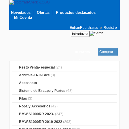
Novedades
Ofertas
Productos destacados
Mi Cuenta
Entrar/Registrarse
o
Registro
Comprar
Tu carrito
está vacío
Resto Venta- especial
(24)
Additive-ERC-Bike
(3)
Accossato
Sisteme de Escape y Partes
(68)
Pilas
(3)
Ropa y Accesorios
(42)
BMW S1000RR 2023-
(247)
BMW S1000RR 2019-2022
(293)