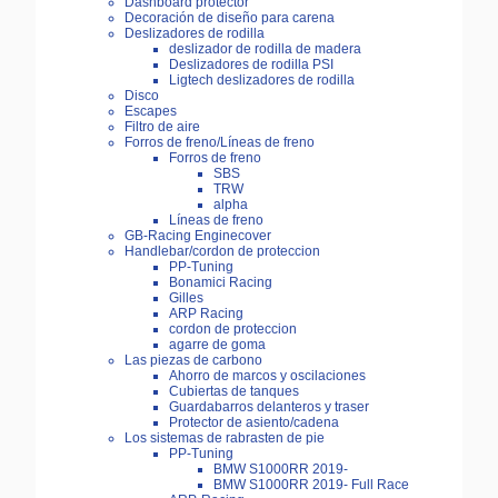
Dashboard protector
Decoración de diseño para carena
Deslizadores de rodilla
deslizador de rodilla de madera
Deslizadores de rodilla PSI
Ligtech deslizadores de rodilla
Disco
Escapes
Filtro de aire
Forros de freno/Líneas de freno
Forros de freno
SBS
TRW
alpha
Líneas de freno
GB-Racing Enginecover
Handlebar/cordon de proteccion
PP-Tuning
Bonamici Racing
Gilles
ARP Racing
cordon de proteccion
agarre de goma
Las piezas de carbono
Ahorro de marcos y oscilaciones
Cubiertas de tanques
Guardabarros delanteros y traser
Protector de asiento/cadena
Los sistemas de rabrasten de pie
PP-Tuning
BMW S1000RR 2019-
BMW S1000RR 2019- Full Race