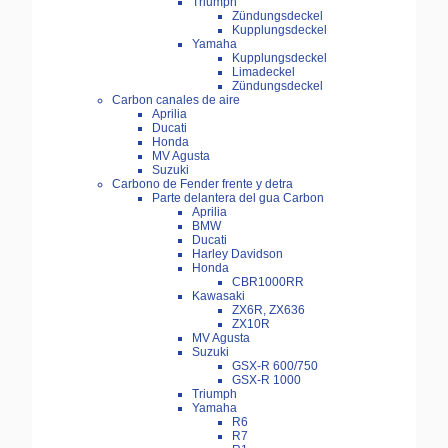
Triumph
Zündungsdeckel
Kupplungsdeckel
Yamaha
Kupplungsdeckel
Limadeckel
Zündungsdeckel
Carbon canales de aire
Aprilia
Ducati
Honda
MV Agusta
Suzuki
Carbono de Fender frente y detra
Parte delantera del gua Carbon
Aprilia
BMW
Ducati
Harley Davidson
Honda
CBR1000RR
Kawasaki
ZX6R, ZX636
ZX10R
MV Agusta
Suzuki
GSX-R 600/750
GSX-R 1000
Triumph
Yamaha
R6
R7