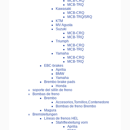
MCB-CRQ
MCB-TRQ
Kawasaki
MCB-CRQ
MCB-TRQ/SRQ
KTM
MV Agusta
Suzuki
MCB-CRQ
MCB-TRQ
Triumph
MCB-CRQ
MCB-TRQ
Yamaha
MCB-CRQ
MCB-TRQ
EBC-brakes
Aprilia
BMW
Yamaha
Brembo brake pads
Honda
soporte del sillín de freno
Bombas de freno
Brembo
Accesorios,Tornillos,Contenedore
Bombas de freno Brembo
Magura
Bremsleitungen
Líneas de frenos HEL
Stahlflexleitung vorn
Aprilia