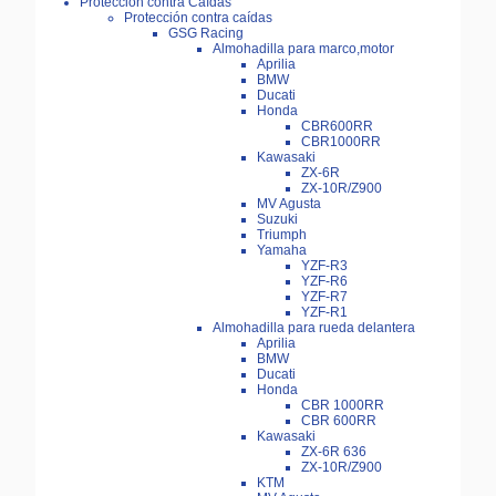
Protección contra Caídas
Protección contra caídas
GSG Racing
Almohadilla para marco,motor
Aprilia
BMW
Ducati
Honda
CBR600RR
CBR1000RR
Kawasaki
ZX-6R
ZX-10R/Z900
MV Agusta
Suzuki
Triumph
Yamaha
YZF-R3
YZF-R6
YZF-R7
YZF-R1
Almohadilla para rueda delantera
Aprilia
BMW
Ducati
Honda
CBR 1000RR
CBR 600RR
Kawasaki
ZX-6R 636
ZX-10R/Z900
KTM