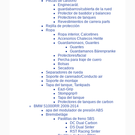
Piezas de carbono
Enginecarát.
guardabarros/cubierta de la rued
Protector de bastidor y balanceo
Protectores de tanques
Revestimientos de carrera parts
Rejilla de protección
Ropa
Ropa interior, Calcetines
Accesorios Chalecos Helite
Guardamonaos, Guantes
Guantes
Guardamanos Bärenpranke
Protectores/facial
Percha para traje de cuero
Bolsas
Secadora
Separadores de rueda
Soporte de carenado/Conducto air
Soporte de montaje
Tapa del tanque, Tankpads
Eazi-Grip
Stompgrip®
Tapa del tanque
Protectores de tanques de carbon
BMW S1000RR 2009-2014
apa del modulador de presión ABS
Bremsbeläge
Pastillas de freno SBS
DC Dual Carbon
DS Dual Sinter
RST Racing Sinter