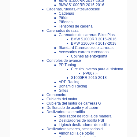
BMW S1000RR 2017-2018
BMW S1000RR 2015-2016
Cadenas, ruedas,-ritzel/accesori
Cadenas
Piñón
Piñones
Tensores de cadena
Carenados de raza
Carenados de carreras BikesPlast
BMW S1000RR 2015-2016
BMW S1000RR 2017-2018
Standard Carenados de carreras
Accesorios carrera carenados
Cojines asiento/goma
Controles de avance
PP Tuning
Circuito inverso para el sistema
PP667.F
S1000RR 2015-2018
ARP-Racing
Bonamici Racing
Gilles
Cronometro
Cubierta del motor
Cubierta del motor de carreras G
De llenado de aceite y el tapón
Deslizadores de rodilla
deslizador de rodilla de madera
Deslizadores de rodilla PSI
Ligtech deslizadores de rodilla
Deslizadores marco, accesorios d
Almohadilla de otoño