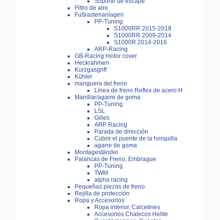
Soporte de escape
Filtro de aire
Fußrastenanlagen
PP-Tuning
S1000RR 2015-2018
S1000RR 2009-2014
S1000R 2014-2016
ARP-Racing
GB-Racing motor cover
Heckrahmen
Kurzgasgriff
Kühler
manguera del freno
Línea de freno Reflex de acero H
Manillar/agarre de goma
PP-Tuning
LSL
Gilles
ARP Racing
Parada de dirección
Cubrir el puente de la horquilla
agarre de goma
Montageständer
Palancas de Freno, Embrague
PP-Tuning
TWM
alpha racing
Pequeñas piezas de freno
Rejilla de protección
Ropa y Accesorios
Ropa interior, Calcetines
Accesorios Chalecos Helite