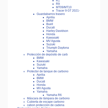
R1
R9
MT09/MT10
Tracer 9 GT 2021-
Guardabarros trasero
Aprilia
BMW
Buell
Ducati
Harley Davidson
Honda
Kawasaki
MV Agusta
Suzuki
Triumph Daytona
Yamaha
Protección de depósito de carb
BMW
Kawasaki
Suzuki
Yamaha
Protector de tanque de carbono
Aprilia
BMW
Ducati
Honda
MV Agusta
Yamaha
Yamaha R6
Máscara de lámpara de carbono
Cubierta de escape carbono
cabon protección de cadena