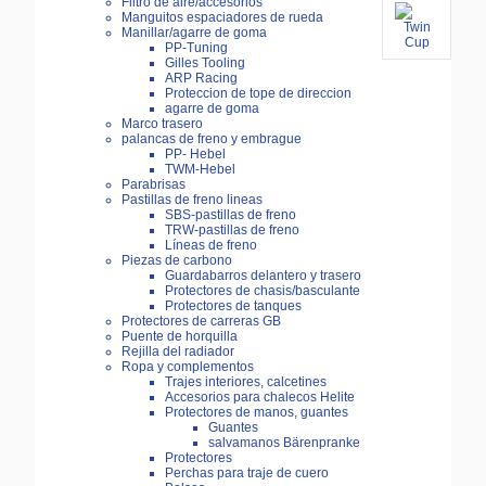
Filtro de aire/accesorios
Manguitos espaciadores de rueda
Manillar/agarre de goma
PP-Tuning
Gilles Tooling
ARP Racing
Proteccion de tope de direccion
agarre de goma
Marco trasero
palancas de freno y embrague
PP- Hebel
TWM-Hebel
Parabrisas
Pastillas de freno lineas
SBS-pastillas de freno
TRW-pastillas de freno
Líneas de freno
Piezas de carbono
Guardabarros delantero y trasero
Protectores de chasis/basculante
Protectores de tanques
Protectores de carreras GB
Puente de horquilla
Rejilla del radiador
Ropa y complementos
Trajes interiores, calcetines
Accesorios para chalecos Helite
Protectores de manos, guantes
Guantes
salvamanos Bärenpranke
Protectores
Perchas para traje de cuero