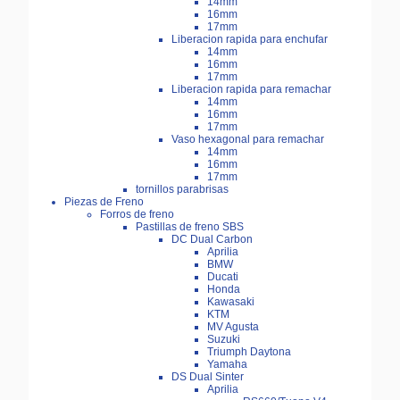
14mm
16mm
17mm
Liberacion rapida para enchufar
14mm
16mm
17mm
Liberacion rapida para remachar
14mm
16mm
17mm
Vaso hexagonal para remachar
14mm
16mm
17mm
tornillos parabrisas
Piezas de Freno
Forros de freno
Pastillas de freno SBS
DC Dual Carbon
Aprilia
BMW
Ducati
Honda
Kawasaki
KTM
MV Agusta
Suzuki
Triumph Daytona
Yamaha
DS Dual Sinter
Aprilia