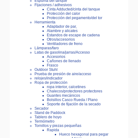
Espuma del tanque
Fijaciones / adhesivos
Cinta Adducted/cinta del tanque
Protección del calor
Protección del pegamento/del tor
Herramienta
Adaptador de par,
Alambre y alicates
Estandos de escape de cadena
Otros/accesorios
Ventiladores de freno
Lámparas/faro
Latas de gasolina/jarras/Accesso
Accesorios
Cañones de llenado
Frasco
Outdoor Stuhl
Prueba de presión de aire/acceso
relojes/indicador
Ropa de protección
ropa interior, calcetines
Chalecos/protectores protectores
Guantes mecánicos
Bolsillos Casco Rueda / Plano
Soporte de fijación de la secado
Secador
Stand de Paddock
Tablero de hoyo
Termómetro
Tornillos y piezas pequeñas
Rapida
Hueco hexagonal para pegar