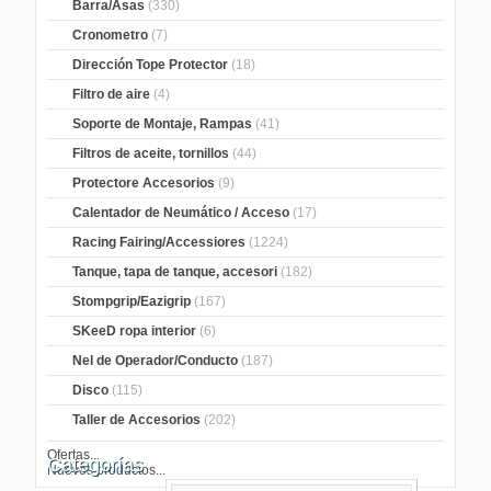
Barra/Asas
(330)
Cronometro
(7)
Dirección Tope Protector
(18)
Filtro de aire
(4)
Soporte de Montaje, Rampas
(41)
Filtros de aceite, tornillos
(44)
Protectore Accesorios
(9)
Calentador de Neumático / Acceso
(17)
Racing Fairing/Accessiores
(1224)
Tanque, tapa de tanque, accesori
(182)
Stompgrip/Eazigrip
(167)
SKeeD ropa interior
(6)
Nel de Operador/Conducto
(187)
Disco
(115)
Taller de Accesorios
(202)
Ofertas...
Categorías
Nuevos productos...