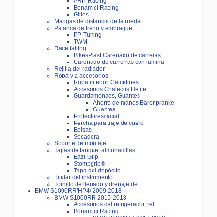
ARP-Racing
Bonamici Racing
Gilles
Mangas de distancia de la rueda
Palanca de freno y embrague
PP-Tuning
TWM
Race fairing
BikesPlast Carenado de carreras
Carenado de carrerras con lamina
Rejilla del radiador
Ropa y a accesorios
Ropa interior, Calcetines
Accesorios Chalecos Helite
Guardamonaos, Guantes
Ahorro de manos Bärenpranke
Guantes
Protectores/facial
Percha para traje de cuero
Bolsas
Secadora
Soporte de montaje
Tapas de tanque, almohadillas
Eazi-Grip
Stompgrip®
Tapa del depósito
Titular del instrumento
Tornillo de llenado y drenaje de
BMW S1000RR/HP4/ 2009-2018
BMW S1000RR 2015-2018
Accesorios del refrigerador, ref
Bonamici Racing