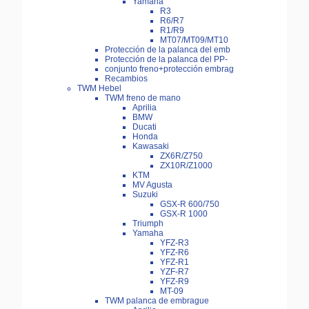
Yamaha
R3
R6/R7
R1/R9
MT07/MT09/MT10
Protección de la palanca del emb
Protección de la palanca del PP-
conjunto freno+protección embrag
Recambios
TWM Hebel
TWM freno de mano
Aprilia
BMW
Ducati
Honda
Kawasaki
ZX6R/Z750
ZX10R/Z1000
KTM
MV Agusta
Suzuki
GSX-R 600/750
GSX-R 1000
Triumph
Yamaha
YFZ-R3
YFZ-R6
YFZ-R1
YZF-R7
YFZ-R9
MT-09
TWM palanca de embrague