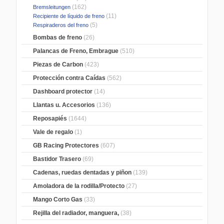
(162)
Bremsleitungen
(11)
Recipiente de líquido de freno
(5)
Respiraderos del freno
Bombas de freno
(26)
Palancas de Freno, Embrague
(510)
Piezas de Carbon
(423)
Protección contra Caídas
(562)
Dashboard protector
(14)
Llantas u. Accesorios
(136)
Reposapiés
(1644)
Vale de regalo
(1)
GB Racing Protectores
(607)
Bastidor Trasero
(69)
Cadenas, ruedas dentadas y piñon
(139)
Amoladora de la rodilla/Protecto
(27)
Mango Corto Gas
(33)
Rejilla del radiador, manguera,
(38)