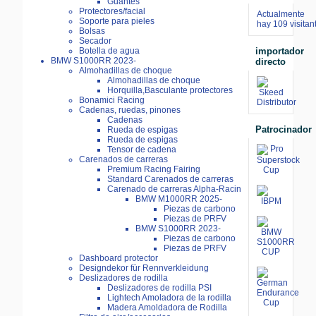
Guantes
Protectores/facial
Actualmente
Soporte para pieles
hay 109 visitan
Bolsas
Secador
importador
Botella de agua
BMW S1000RR 2023-
directo
Almohadillas de choque
Almohadillas de choque
Horquilla,Basculante protectores
Bonamici Racing
Cadenas, ruedas, pinones
Cadenas
Patrocinador
Rueda de espigas
Rueda de espigas
Tensor de cadena
Carenados de carreras
Premium Racing Fairing
Standard Carenados de carreras
Carenado de carreras Alpha-Racin
BMW M1000RR 2025-
Piezas de carbono
Piezas de PRFV
BMW S1000RR 2023-
Piezas de carbono
Piezas de PRFV
Dashboard protector
Designdekor für Rennverkleidung
Deslizadores de rodilla
Deslizadores de rodilla PSI
Lightech Amoladora de la rodilla
Madera Amoldadora de Rodilla