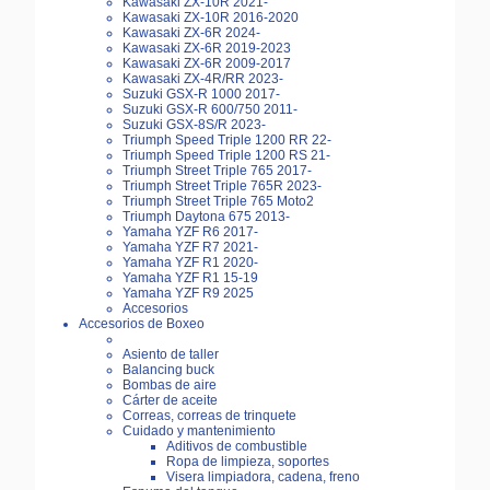
Kawasaki ZX-10R 2021-
Kawasaki ZX-10R 2016-2020
Kawasaki ZX-6R 2024-
Kawasaki ZX-6R 2019-2023
Kawasaki ZX-6R 2009-2017
Kawasaki ZX-4R/RR 2023-
Suzuki GSX-R 1000 2017-
Suzuki GSX-R 600/750 2011-
Suzuki GSX-8S/R 2023-
Triumph Speed Triple 1200 RR 22-
Triumph Speed Triple 1200 RS 21-
Triumph Street Triple 765 2017-
Triumph Street Triple 765R 2023-
Triumph Street Triple 765 Moto2
Triumph Daytona 675 2013-
Yamaha YZF R6 2017-
Yamaha YZF R7 2021-
Yamaha YZF R1 2020-
Yamaha YZF R1 15-19
Yamaha YZF R9 2025
Accesorios
Accesorios de Boxeo
Asiento de taller
Balancing buck
Bombas de aire
Cárter de aceite
Correas, correas de trinquete
Cuidado y mantenimiento
Aditivos de combustible
Ropa de limpieza, soportes
Visera limpiadora, cadena, freno