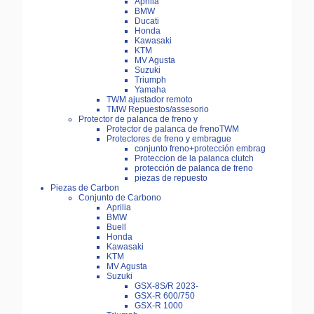
Aprilia
BMW
Ducati
Honda
Kawasaki
KTM
MV Agusta
Suzuki
Triumph
Yamaha
TWM ajustador remoto
TMW Repuestos/assesorio
Protector de palanca de freno y
Protector de palanca de frenoTWM
Protectores de freno y embrague
conjunto freno+protección embrag
Proteccion de la palanca clutch
protección de palanca de freno
piezas de repuesto
Piezas de Carbon
Conjunto de Carbono
Aprilia
BMW
Buell
Honda
Kawasaki
KTM
MV Agusta
Suzuki
GSX-8S/R 2023-
GSX-R 600/750
GSX-R 1000