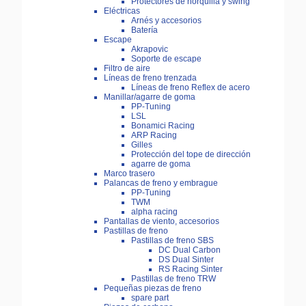
Protectores de horquilla y swing
Eléctricas
Arnés y accesorios
Batería
Escape
Akrapovic
Soporte de escape
Filtro de aire
Líneas de freno trenzada
Líneas de freno Reflex de acero
Manillar/agarre de goma
PP-Tuning
LSL
Bonamici Racing
ARP Racing
Gilles
Protección del tope de dirección
agarre de goma
Marco trasero
Palancas de freno y embrague
PP-Tuning
TWM
alpha racing
Pantallas de viento, accesorios
Pastillas de freno
Pastillas de freno SBS
DC Dual Carbon
DS Dual Sinter
RS Racing Sinter
Pastillas de freno TRW
Pequeñas piezas de freno
spare part