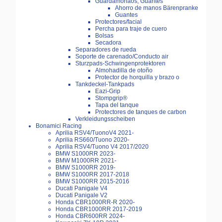
Guardamonaos, Guantes
Ahorro de manos Bärenpranke
Guantes
Protectores/facial
Percha para traje de cuero
Bolsas
Secadora
Separadores de rueda
Soporte de carenado/Conducto air
Sturzpads-Schwingenprotektoren
Almohadilla de otoño
Protector de horquilla y brazo o
Tankdeckel-Tankpads
Eazi-Grip
Stompgrip®
Tapa del tanque
Protectores de tanques de carbon
Verkleidungsscheiben
Bonamici Racing
Aprilia RSV4/TuonoV4 2021-
Aprilia RS660/Tuono 2020-
Aprilia RSV4/Tuono V4 2017/2020
BMW S1000RR 2023-
BMW M1000RR 2021-
BMW S1000RR 2019-
BMW S1000RR 2017-2018
BMW S1000RR 2015-2016
Ducati Panigale V4
Ducati Panigale V2
Honda CBR1000RR-R 2020-
Honda CBR1000RR 2017-2019
Honda CBR600RR 2024-