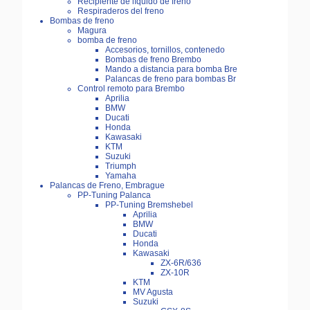
Recipiente de líquido de freno
Respiraderos del freno
Bombas de freno
Magura
bomba de freno
Accesorios, tornillos, contenedo
Bombas de freno Brembo
Mando a distancia para bomba Bre
Palancas de freno para bombas Br
Control remoto para Brembo
Aprilia
BMW
Ducati
Honda
Kawasaki
KTM
Suzuki
Triumph
Yamaha
Palancas de Freno, Embrague
PP-Tuning Palanca
PP-Tuning Bremshebel
Aprilia
BMW
Ducati
Honda
Kawasaki
ZX-6R/636
ZX-10R
KTM
MV Agusta
Suzuki