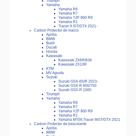
Triumph
Yamaha
Yamaha R6
Yamaha R7
Yamaha YZF 900 R9
Yamaha R1
Tracer 9 /GT/GTX 2021-
Carbon Protector de marco
Aprilia
BMW
Buell
Ducati
Honda
Kawasaki
Kawasaki ZX6R/636
Kawasaki ZX10R
KTM
MV Agusta
Suzuki
Suzuki GSX-8S/R 2023-
Suzuki GSX-R 600/750
Suzuki GSX-R 1000
Triumph
Yamaha
Yamaha R6
Yamaha R7
Yamaha YZF 900 R9
Yamaha R1
Yamaha MT09,Tracer 9/GT/GTX 2021
Carbon Protector de basculante
Aprilia
BMW