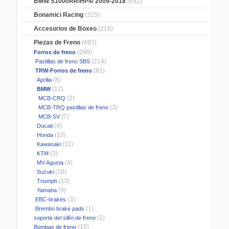
BMW S1000RR/HP4/ 2009-2018
(652)
Bonamici Racing
(315)
Accesorios de Boxeo
(218)
Piezas de Freno
(493)
(299)
Forros de freno
(214)
Pastillas de freno SBS
(81)
TRW-Forros de freno
(8)
Aprilia
(12)
BMW
(2)
MCB-CRQ
(3)
MCB-TRQ pastillas de freno
(7)
MCB-SV
(4)
Ducati
(10)
Honda
(11)
Kawasaki
(3)
KTM
(4)
MV Agusta
(10)
Suzuki
(10)
Triumph
(9)
Yamaha
(3)
EBC-brakes
(1)
Brembo brake pads
(1)
soporte del sillín de freno
(15)
Bombas de freno