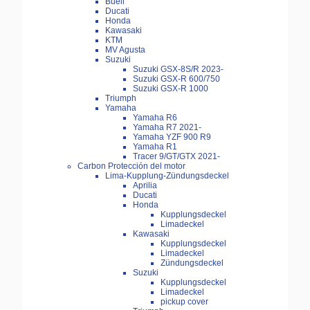
Buell
Ducati
Honda
Kawasaki
KTM
MV Agusta
Suzuki
Suzuki GSX-8S/R 2023-
Suzuki GSX-R 600/750
Suzuki GSX-R 1000
Triumph
Yamaha
Yamaha R6
Yamaha R7 2021-
Yamaha YZF 900 R9
Yamaha R1
Tracer 9/GT/GTX 2021-
Carbon Protección del motor
Lima-Kupplung-Zündungsdeckel
Aprilia
Ducati
Honda
Kupplungsdeckel
Limadeckel
Kawasaki
Kupplungsdeckel
Limadeckel
Zündungsdeckel
Suzuki
Kupplungsdeckel
Limadeckel
pickup cover