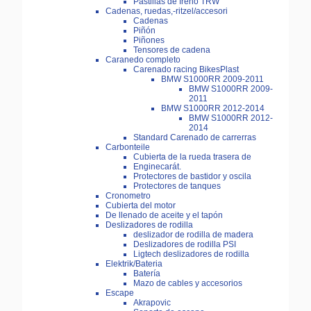
Pastillas de freno TRW
Cadenas, ruedas,-ritzel/accesori
Cadenas
Piñón
Piñones
Tensores de cadena
Caranedo completo
Carenado racing BikesPlast
BMW S1000RR 2009-2011
BMW S1000RR 2009-
2011
BMW S1000RR 2012-2014
BMW S1000RR 2012-
2014
Standard Carenado de carrerras
Carbonteile
Cubierta de la rueda trasera de
Enginecarát.
Protectores de bastidor y oscila
Protectores de tanques
Cronometro
Cubierta del motor
De llenado de aceite y el tapón
Deslizadores de rodilla
deslizador de rodilla de madera
Deslizadores de rodilla PSI
Ligtech deslizadores de rodilla
Elektrik/Bateria
Batería
Mazo de cables y accesorios
Escape
Akrapovic