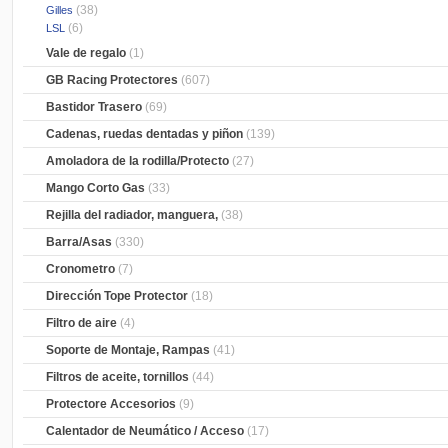
(38)
Gilles
(6)
LSL
Vale de regalo
(1)
GB Racing Protectores
(607)
Bastidor Trasero
(69)
Cadenas, ruedas dentadas y piñon
(139)
Amoladora de la rodilla/Protecto
(27)
Mango Corto Gas
(33)
Rejilla del radiador, manguera,
(38)
Barra/Asas
(330)
Cronometro
(7)
Dirección Tope Protector
(18)
Filtro de aire
(4)
Soporte de Montaje, Rampas
(41)
Filtros de aceite, tornillos
(44)
Protectore Accesorios
(9)
Calentador de Neumático / Acceso
(17)