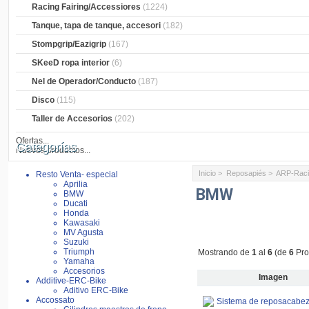
Racing Fairing/Accessiores
(1224)
Tanque, tapa de tanque, accesori
(182)
Stompgrip/Eazigrip
(167)
SKeeD ropa interior
(6)
Nel de Operador/Conducto
(187)
Disco
(115)
Taller de Accesorios
(202)
Ofertas...
Categorías
Nuevos productos...
Inicio
>
Reposapiés
>
ARP-Raci
Resto Venta- especial
Aprilia
BMW
BMW
Ducati
Honda
Kawasaki
MV Agusta
Suzuki
Triumph
Mostrando de
1
al
6
(de
6
Pro
Yamaha
Accesorios
Imagen
Additive-ERC-Bike
Aditivo ERC-Bike
Accossato