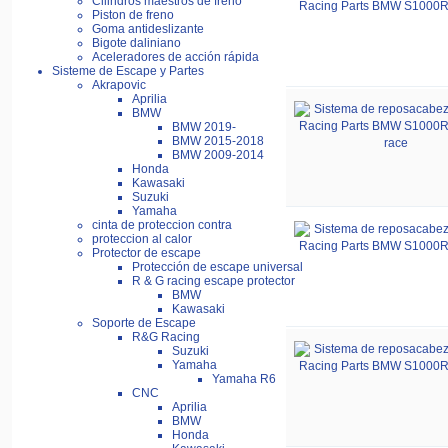
Cilindros maestros de freno
Piston de freno
Goma antideslizante
Bigote daliniano
Aceleradores de acción rápida
Sisteme de Escape y Partes
Akrapovic
Aprilia
BMW
BMW 2019-
BMW 2015-2018
BMW 2009-2014
Honda
Kawasaki
Suzuki
Yamaha
cinta de proteccion contra
proteccion al calor
Protector de escape
Protección de escape universal
R & G racing escape protector
BMW
Kawasaki
Soporte de Escape
R&G Racing
Suzuki
Yamaha
Yamaha R6
CNC
Aprilia
BMW
Honda