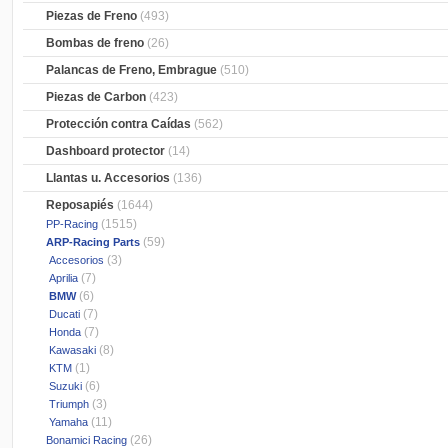
Piezas de Freno
(493)
Bombas de freno
(26)
Palancas de Freno, Embrague
(510)
Piezas de Carbon
(423)
Protección contra Caídas
(562)
Dashboard protector
(14)
Llantas u. Accesorios
(136)
Reposapiés
(1644)
(1515)
PP-Racing
(59)
ARP-Racing Parts
(3)
Accesorios
(7)
Aprilia
(6)
BMW
(7)
Ducati
(7)
Honda
(8)
Kawasaki
(1)
KTM
(6)
Suzuki
(3)
Triumph
(11)
Yamaha
(26)
Bonamici Racing