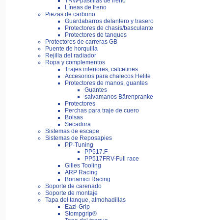
TRW-pastillas de freno
Líneas de freno
Piezas de carbono
Guardabarros delantero y trasero
Protectores de chasis/basculante
Protectores de tanques
Protectores de carreras GB
Puente de horquilla
Rejilla del radiador
Ropa y complementos
Trajes interiores, calcetines
Accesorios para chalecos Helite
Protectores de manos, guantes
Guantes
salvamanos Bärenpranke
Protectores
Perchas para traje de cuero
Bolsas
Secadora
Sistemas de escape
Sistemas de Reposapies
PP-Tuning
PP517.F
PP517FRV-Full race
Gilles Tooling
ARP Racing
Bonamici Racing
Soporte de carenado
Soporte de montaje
Tapa del tanque, almohadillas
Eazi-Grip
Stompgrip®