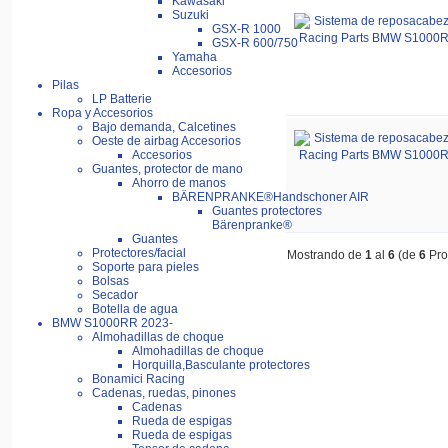
Kawasaki
Suzuki
GSX-R 1000
GSX-R 600/750
Yamaha
Accesorios
Pilas
LP Batterie
Ropa y Accesorios
Bajo demanda, Calcetines
Oeste de airbag Accesorios
Accesorios
Guantes, protector de mano
Ahorro de manos
BÄRENPRANKE®Handschoner AIR
Guantes protectores
Bärenpranke®
Guantes
Protectores/facial
Mostrando de
1
al
6
(de
6
Pro
Soporte para pieles
Bolsas
Secador
Botella de agua
BMW S1000RR 2023-
Almohadillas de choque
Almohadillas de choque
Horquilla,Basculante protectores
Bonamici Racing
Cadenas, ruedas, pinones
Cadenas
Rueda de espigas
Rueda de espigas