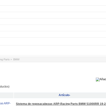
ng Parts
> BMW
ductos)
Artículo-
Sistema de reposacabezas ARP-Racing Parts BMW S1000RR 19-2