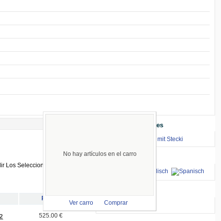
Enlaces Importantes
⇒ zum Renntraining mit Stecki
No hay artículos en el carro
Idiomas
aceptamos
Precio
Ver carro
Comprar
525.00 €
2