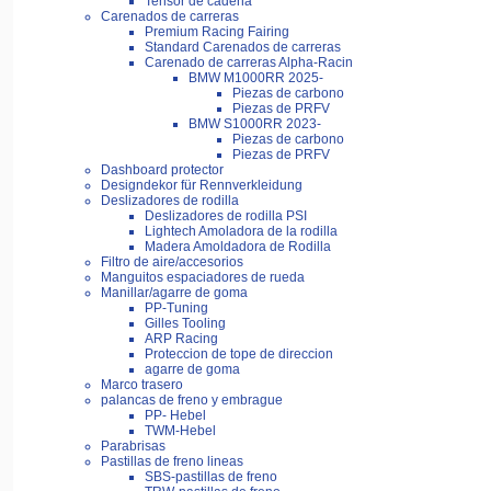
Tensor de cadena
Carenados de carreras
Premium Racing Fairing
Standard Carenados de carreras
Carenado de carreras Alpha-Racin
BMW M1000RR 2025-
Piezas de carbono
Piezas de PRFV
BMW S1000RR 2023-
Piezas de carbono
Piezas de PRFV
Dashboard protector
Designdekor für Rennverkleidung
Deslizadores de rodilla
Deslizadores de rodilla PSI
Lightech Amoladora de la rodilla
Madera Amoldadora de Rodilla
Filtro de aire/accesorios
Manguitos espaciadores de rueda
Manillar/agarre de goma
PP-Tuning
Gilles Tooling
ARP Racing
Proteccion de tope de direccion
agarre de goma
Marco trasero
palancas de freno y embrague
PP- Hebel
TWM-Hebel
Parabrisas
Pastillas de freno lineas
SBS-pastillas de freno