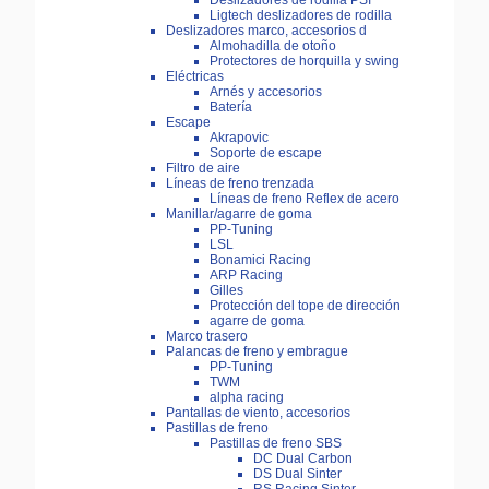
Deslizadores de rodilla PSI
Ligtech deslizadores de rodilla
Deslizadores marco, accesorios d
Almohadilla de otoño
Protectores de horquilla y swing
Eléctricas
Arnés y accesorios
Batería
Escape
Akrapovic
Soporte de escape
Filtro de aire
Líneas de freno trenzada
Líneas de freno Reflex de acero
Manillar/agarre de goma
PP-Tuning
LSL
Bonamici Racing
ARP Racing
Gilles
Protección del tope de dirección
agarre de goma
Marco trasero
Palancas de freno y embrague
PP-Tuning
TWM
alpha racing
Pantallas de viento, accesorios
Pastillas de freno
Pastillas de freno SBS
DC Dual Carbon
DS Dual Sinter