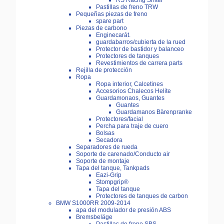
RS Racing Sinter
Pastillas de freno TRW
Pequeñas piezas de freno
spare part
Piezas de carbono
Enginecarát.
guardabarros/cubierta de la rued
Protector de bastidor y balanceo
Protectores de tanques
Revestimientos de carrera parts
Rejilla de protección
Ropa
Ropa interior, Calcetines
Accesorios Chalecos Helite
Guardamonaos, Guantes
Guantes
Guardamanos Bärenpranke
Protectores/facial
Percha para traje de cuero
Bolsas
Secadora
Separadores de rueda
Soporte de carenado/Conducto air
Soporte de montaje
Tapa del tanque, Tankpads
Eazi-Grip
Stompgrip®
Tapa del tanque
Protectores de tanques de carbon
BMW S1000RR 2009-2014
apa del modulador de presión ABS
Bremsbeläge