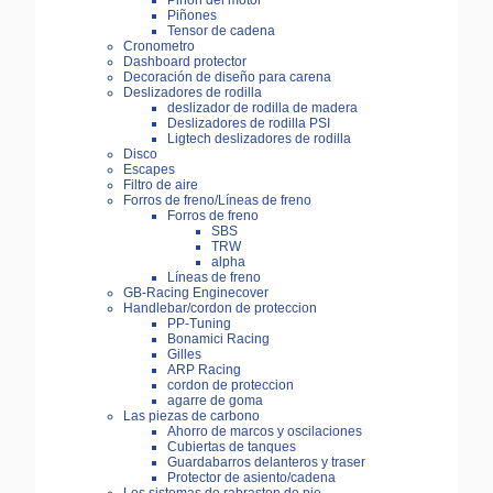
Piñón del motor
Piñones
Tensor de cadena
Cronometro
Dashboard protector
Decoración de diseño para carena
Deslizadores de rodilla
deslizador de rodilla de madera
Deslizadores de rodilla PSI
Ligtech deslizadores de rodilla
Disco
Escapes
Filtro de aire
Forros de freno/Líneas de freno
Forros de freno
SBS
TRW
alpha
Líneas de freno
GB-Racing Enginecover
Handlebar/cordon de proteccion
PP-Tuning
Bonamici Racing
Gilles
ARP Racing
cordon de proteccion
agarre de goma
Las piezas de carbono
Ahorro de marcos y oscilaciones
Cubiertas de tanques
Guardabarros delanteros y traser
Protector de asiento/cadena