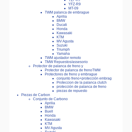
YZF-R7
YFZ-R9
MT-09
TWM palanca de embrague
Aprilia
BMW
Ducati
Honda
Kawasaki
KTM
MV Agusta
Suzuki
Triumph
Yamaha
TWM ajustador remoto
TMW Repuestos/assesorio
Protector de palanca de freno y
Protector de palanca de frenoTWM
Protectores de freno y embrague
conjunto freno+protección embrag
Proteccion de la palanca clutch
protección de palanca de freno
piezas de repuesto
Piezas de Carbon
Conjunto de Carbono
Aprilia
BMW
Buell
Honda
Kawasaki
KTM
MV Agusta