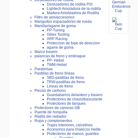
Deslizadores de rodilla
Deslizadores de rodilla PSI
Lightech Amoladora de la rodilla
Madera Amoldadora de Rodilla
Filtro de aire/accesorios
Manguitos espaciadores de rueda
Manillar/agarre de goma
PP-Tuning
Gilles Tooling
ARP Racing
Proteccion de tope de direccion
agarre de goma
Marco trasero
palancas de freno y embrague
PP- Hebel
TWM-Hebel
Parabrisas
Pastillas de freno lineas
SBS-pastillas de freno
TRW-pastillas de freno
Líneas de freno
Piezas de carbono
Guardabarros delantero y trasero
Protectores de chasis/basculante
Protectores de tanques
Protectores de carreras GB
Puente de horquilla
Rejilla del radiador
Ropa y complementos
Trajes interiores, calcetines
Accesorios para chalecos Helite
Protectores de manos, guantes