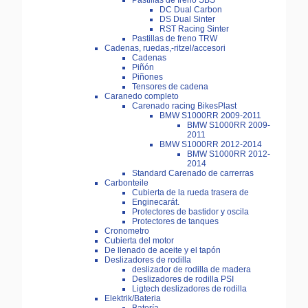
Pastillas de freno SBS
DC Dual Carbon
DS Dual Sinter
RST Racing Sinter
Pastillas de freno TRW
Cadenas, ruedas,-ritzel/accesori
Cadenas
Piñón
Piñones
Tensores de cadena
Caranedo completo
Carenado racing BikesPlast
BMW S1000RR 2009-2011
BMW S1000RR 2009-
2011
BMW S1000RR 2012-2014
BMW S1000RR 2012-
2014
Standard Carenado de carrerras
Carbonteile
Cubierta de la rueda trasera de
Enginecarát.
Protectores de bastidor y oscila
Protectores de tanques
Cronometro
Cubierta del motor
De llenado de aceite y el tapón
Deslizadores de rodilla
deslizador de rodilla de madera
Deslizadores de rodilla PSI
Ligtech deslizadores de rodilla
Elektrik/Bateria