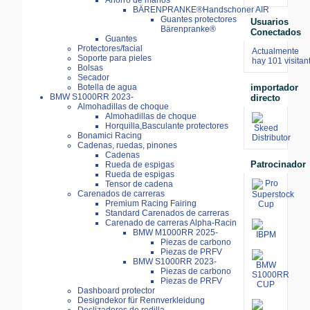
Ahorro de manos
BÄRENPRANKE®Handschoner AIR
Guantes protectores
Usuarios
Bärenpranke®
Conectados
Guantes
Protectores/facial
Actualmente
Soporte para pieles
hay 101 visitan
Bolsas
Secador
importador
Botella de agua
BMW S1000RR 2023-
directo
Almohadillas de choque
Almohadillas de choque
Horquilla,Basculante protectores
Bonamici Racing
Cadenas, ruedas, pinones
Cadenas
Patrocinador
Rueda de espigas
Rueda de espigas
Tensor de cadena
Carenados de carreras
Premium Racing Fairing
Standard Carenados de carreras
Carenado de carreras Alpha-Racin
BMW M1000RR 2025-
Piezas de carbono
Piezas de PRFV
BMW S1000RR 2023-
Piezas de carbono
Piezas de PRFV
Dashboard protector
Designdekor für Rennverkleidung