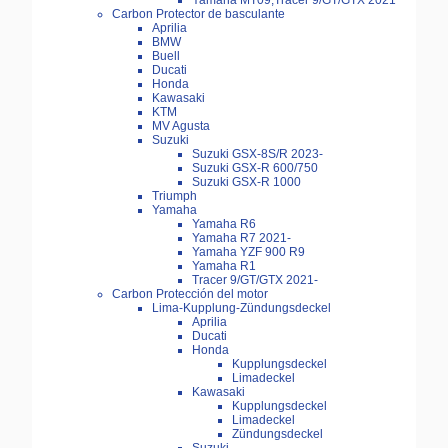
Yamaha MT09,Tracer 9/GT/GTX 2021
Carbon Protector de basculante
Aprilia
BMW
Buell
Ducati
Honda
Kawasaki
KTM
MV Agusta
Suzuki
Suzuki GSX-8S/R 2023-
Suzuki GSX-R 600/750
Suzuki GSX-R 1000
Triumph
Yamaha
Yamaha R6
Yamaha R7 2021-
Yamaha YZF 900 R9
Yamaha R1
Tracer 9/GT/GTX 2021-
Carbon Protección del motor
Lima-Kupplung-Zündungsdeckel
Aprilia
Ducati
Honda
Kupplungsdeckel
Limadeckel
Kawasaki
Kupplungsdeckel
Limadeckel
Zündungsdeckel