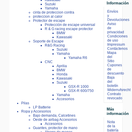
Kawasaki
Información
Suzuki
Yamaha
Envíos
cinta de proteccion contra
y
proteccion al calor
Devoluciones
Protector de escape
Aviso
Protección de escape universal
de
R & G racing escape protector
privacidad
BMW
Condiciones
Kawasaki
de uso
Soporte de Escape
Impressum
R&G Racing
Contáctenos
Suzuki
Mapa
Yamaha
del
Yamaha R6
Sitio
CNC
Cupones
Aprilia
de
BMW
descuento
Honda
Baja
Kawasaki
del
Suzuki
boletín
GSX-R 1000
Widerrufsrecht
GSX-R 600/750
Contrato
Yamaha
revocado
Accesorios
Pilas
LP Batterie
Más
Ropa y Accesorios
información
Bajo demanda, Calcetines
Oeste de airbag Accesorios
Nota
Accesorios
de la
Guantes, protector de mano
batería