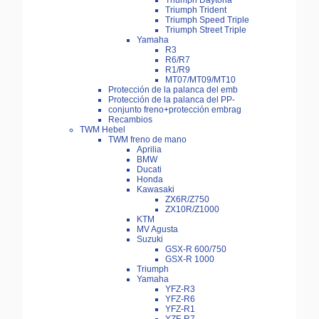
Triumph Daytona
Triumph Trident
Triumph Speed Triple
Triumph Street Triple
Yamaha
R3
R6/R7
R1/R9
MT07/MT09/MT10
Protección de la palanca del emb
Protección de la palanca del PP-
conjunto freno+protección embrag
Recambios
TWM Hebel
TWM freno de mano
Aprilia
BMW
Ducati
Honda
Kawasaki
ZX6R/Z750
ZX10R/Z1000
KTM
MV Agusta
Suzuki
GSX-R 600/750
GSX-R 1000
Triumph
Yamaha
YFZ-R3
YFZ-R6
YFZ-R1