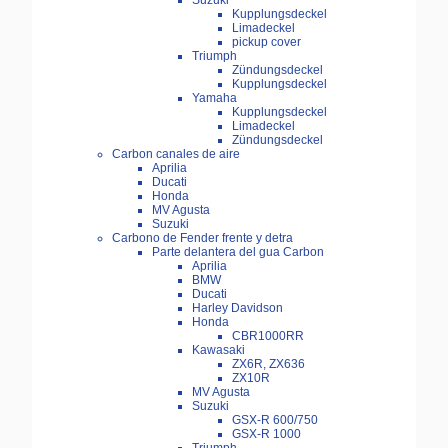
Suzuki
Kupplungsdeckel
Limadeckel
pickup cover
Triumph
Zündungsdeckel
Kupplungsdeckel
Yamaha
Kupplungsdeckel
Limadeckel
Zündungsdeckel
Carbon canales de aire
Aprilia
Ducati
Honda
MV Agusta
Suzuki
Carbono de Fender frente y detra
Parte delantera del gua Carbon
Aprilia
BMW
Ducati
Harley Davidson
Honda
CBR1000RR
Kawasaki
ZX6R, ZX636
ZX10R
MV Agusta
Suzuki
GSX-R 600/750
GSX-R 1000