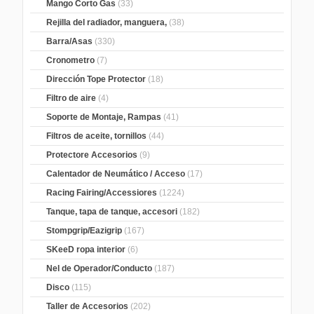
Mango Corto Gas
(33)
Rejilla del radiador, manguera,
(38)
Barra/Asas
(330)
Cronometro
(7)
Dirección Tope Protector
(18)
Filtro de aire
(4)
Soporte de Montaje, Rampas
(41)
Filtros de aceite, tornillos
(44)
Protectore Accesorios
(9)
Calentador de Neumático / Acceso
(17)
Racing Fairing/Accessiores
(1224)
Tanque, tapa de tanque, accesori
(182)
Stompgrip/Eazigrip
(167)
SKeeD ropa interior
(6)
Nel de Operador/Conducto
(187)
Disco
(115)
Taller de Accesorios
(202)