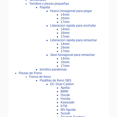
Termómetro
Tornillos y piezas pequeñas
Rapida
Hueco hexagonal para pegar
14mm
16mm
17mm
Liberacion rapida para enchufar
14mm
16mm
17mm
Liberacion rapida para remachar
14mm
16mm
17mm
Vaso hexagonal para remachar
14mm
16mm
17mm
tornillos parabrisas
Piezas de Freno
Forros de freno
Pastillas de freno SBS
DC Dual Carbon
Aprilia
BMW
Ducati
Honda
Kawasaki
KTM
MV Agusta
Suzuki