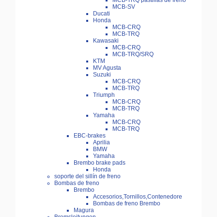
MCB-TRQ pastillas de freno
MCB-SV
Ducati
Honda
MCB-CRQ
MCB-TRQ
Kawasaki
MCB-CRQ
MCB-TRQ/SRQ
KTM
MV Agusta
Suzuki
MCB-CRQ
MCB-TRQ
Triumph
MCB-CRQ
MCB-TRQ
Yamaha
MCB-CRQ
MCB-TRQ
EBC-brakes
Aprilia
BMW
Yamaha
Brembo brake pads
Honda
soporte del sillín de freno
Bombas de freno
Brembo
Accesorios,Tornillos,Contenedore
Bombas de freno Brembo
Magura