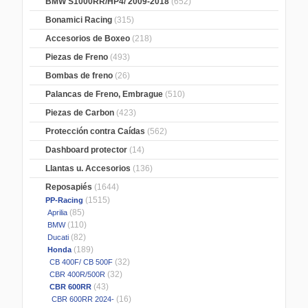
BMW S1000RR/HP4/ 2009-2018
(652)
Bonamici Racing
(315)
Accesorios de Boxeo
(218)
Piezas de Freno
(493)
Bombas de freno
(26)
Palancas de Freno, Embrague
(510)
Piezas de Carbon
(423)
Protección contra Caídas
(562)
Dashboard protector
(14)
Llantas u. Accesorios
(136)
Reposapiés
(1644)
(1515)
PP-Racing
(85)
Aprilia
(110)
BMW
(82)
Ducati
(189)
Honda
(32)
CB 400F/ CB 500F
(32)
CBR 400R/500R
(43)
CBR 600RR
(16)
CBR 600RR 2024-