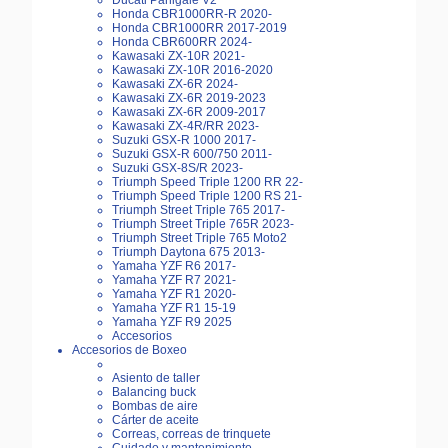
Ducati Panigale V2
Honda CBR1000RR-R 2020-
Honda CBR1000RR 2017-2019
Honda CBR600RR 2024-
Kawasaki ZX-10R 2021-
Kawasaki ZX-10R 2016-2020
Kawasaki ZX-6R 2024-
Kawasaki ZX-6R 2019-2023
Kawasaki ZX-6R 2009-2017
Kawasaki ZX-4R/RR 2023-
Suzuki GSX-R 1000 2017-
Suzuki GSX-R 600/750 2011-
Suzuki GSX-8S/R 2023-
Triumph Speed Triple 1200 RR 22-
Triumph Speed Triple 1200 RS 21-
Triumph Street Triple 765 2017-
Triumph Street Triple 765R 2023-
Triumph Street Triple 765 Moto2
Triumph Daytona 675 2013-
Yamaha YZF R6 2017-
Yamaha YZF R7 2021-
Yamaha YZF R1 2020-
Yamaha YZF R1 15-19
Yamaha YZF R9 2025
Accesorios
Accesorios de Boxeo
Asiento de taller
Balancing buck
Bombas de aire
Cárter de aceite
Correas, correas de trinquete