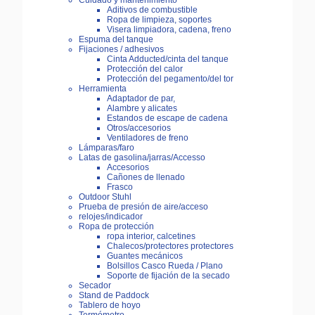
Cuidado y mantenimiento
Aditivos de combustible
Ropa de limpieza, soportes
Visera limpiadora, cadena, freno
Espuma del tanque
Fijaciones / adhesivos
Cinta Adducted/cinta del tanque
Protección del calor
Protección del pegamento/del tor
Herramienta
Adaptador de par,
Alambre y alicates
Estandos de escape de cadena
Otros/accesorios
Ventiladores de freno
Lámparas/faro
Latas de gasolina/jarras/Accesso
Accesorios
Cañones de llenado
Frasco
Outdoor Stuhl
Prueba de presión de aire/acceso
relojes/indicador
Ropa de protección
ropa interior, calcetines
Chalecos/protectores protectores
Guantes mecánicos
Bolsillos Casco Rueda / Plano
Soporte de fijación de la secado
Secador
Stand de Paddock
Tablero de hoyo