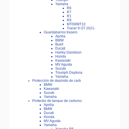
Triumph
Yamaha
R6
R7
R1
R9
MT09/MT10
Tracer 9 GT 2021-
Guardabarros trasero
Aprilia
BMW
Buell
Ducati
Harley Davidson
Honda
Kawasaki
MV Agusta
Suzuki
Triumph Daytona
Yamaha
Protección de depósito de carb
BMW
Kawasaki
Suzuki
Yamaha
Protector de tanque de carbono
Aprilia
BMW
Ducati
Honda
MV Agusta
Yamaha