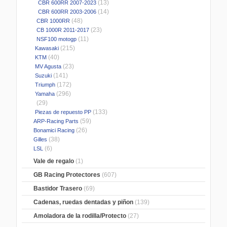
(13)
CBR 600RR 2007-2023
(14)
CBR 600RR 2003-2006
(48)
CBR 1000RR
(23)
CB 1000R 2011-2017
(11)
NSF100 motogp
(215)
Kawasaki
(40)
KTM
(23)
MV Agusta
(141)
Suzuki
(172)
Triumph
(296)
Yamaha
(29)
(133)
Piezas de repuesto PP
(59)
ARP-Racing Parts
(26)
Bonamici Racing
(38)
Gilles
(6)
LSL
Vale de regalo
(1)
GB Racing Protectores
(607)
Bastidor Trasero
(69)
Cadenas, ruedas dentadas y piñon
(139)
Amoladora de la rodilla/Protecto
(27)