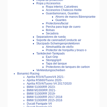
Rejilla de protección
Ropa y Accesorios
Ropa interior, Calcetines
Accesorios Chalecos Helite
Guardamonaos, Guantes
Ahorro de manos Bärenpranke
Guantes
Protectores/facial
Percha para traje de cuero
Bolsas
Secadora
Separadores de rueda
Soporte de carenado/Conducto air
Sturzpads-Schwingenprotektoren
Almohadilla de otoño
Protector de horquilla y brazo o
Tankdeckel-Tankpads
Eazi-Grip
Stompgrip®
Tapa del tanque
Protectores de tanques de carbon
Verkleidungsscheiben
Bonamici Racing
Aprilia RSV4/TuonoV4 2021-
Aprilia RS660/Tuono 2020-
Aprilia RSV4/Tuono V4 2017/2020
BMW S1000RR 2023-
BMW M1000RR 2021-
BMW S1000RR 2019-
BMW S1000RR 2017-2018
BMW S1000RR 2015-2016
Ducati Panigale V4