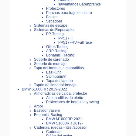
Guantes
salvamanos Bärenpranke
Protectores
Perchas para traje de cuero
Bolsas
Secadora
Sistemas de escape
Sistemas de Reposapies
PP-Tuning
PP517.F
PP517FRV-Full race
Gilles Tooling
ARP Racing
Bonamici Racing
Soporte de carenado
Soporte de montaje
Tapa del tanque, almohadillas
Eazi-Grip
Stompgrip®
Tapa del tanque
Tapón de llenado/drenaje
BMW S1000RR 2019-2022
Almohadillas de caída, protector
Almohadillas de otoño
Protectores de horquilla y swing
Árbol
Bastidor trasero
Bonamici Racing
BMW M1000RR 2021-
BMW S1000RR 2019-
Cadenas, ruedas,-ritzel/accesori
Cadenas