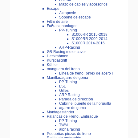
Batería
Mazo de cables y accesorios
Escape
Akrapovic
Soporte de escape
Filtro de aire
Fußrastenanlagen
PP-Tuning
S1000RR 2015-2018
S1000RR 2009-2014
S1000R 2014-2016
ARP-Racing
GB-Racing motor cover
Heckrahmen
Kurzgasgriff
Kühler
manguera del freno
Línea de freno Reflex de acero H
Manillar/agarre de goma
PP-Tuning
LSL
Gilles
ARP Racing
Parada de dirección
Cubrir el puente de la horquilla
agarre de goma
Montageständer
Palancas de Freno, Embrague
PP-Tuning
TWM
alpha racing
Pequeñas piezas de freno