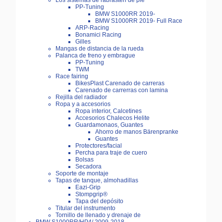
Los sistemas de rabrasten de pie
PP-Tuning
BMW S1000RR 2019-
BMW S1000RR 2019- Full Race
ARP-Racing
Bonamici Racing
Gilles
Mangas de distancia de la rueda
Palanca de freno y embrague
PP-Tuning
TWM
Race fairing
BikesPlast Carenado de carreras
Carenado de carrerras con lamina
Rejilla del radiador
Ropa y a accesorios
Ropa interior, Calcetines
Accesorios Chalecos Helite
Guardamonaos, Guantes
Ahorro de manos Bärenpranke
Guantes
Protectores/facial
Percha para traje de cuero
Bolsas
Secadora
Soporte de montaje
Tapas de tanque, almohadillas
Eazi-Grip
Stompgrip®
Tapa del depósito
Titular del instrumento
Tornillo de llenado y drenaje de