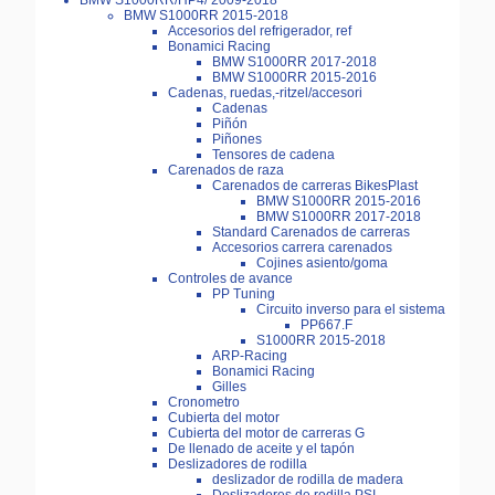
BMW S1000RR/HP4/ 2009-2018
BMW S1000RR 2015-2018
Accesorios del refrigerador, ref
Bonamici Racing
BMW S1000RR 2017-2018
BMW S1000RR 2015-2016
Cadenas, ruedas,-ritzel/accesori
Cadenas
Piñón
Piñones
Tensores de cadena
Carenados de raza
Carenados de carreras BikesPlast
BMW S1000RR 2015-2016
BMW S1000RR 2017-2018
Standard Carenados de carreras
Accesorios carrera carenados
Cojines asiento/goma
Controles de avance
PP Tuning
Circuito inverso para el sistema
PP667.F
S1000RR 2015-2018
ARP-Racing
Bonamici Racing
Gilles
Cronometro
Cubierta del motor
Cubierta del motor de carreras G
De llenado de aceite y el tapón
Deslizadores de rodilla
deslizador de rodilla de madera