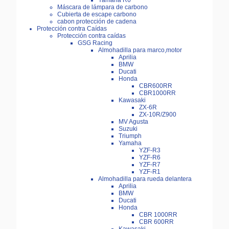
Yamaha R6
Máscara de lámpara de carbono
Cubierta de escape carbono
cabon protección de cadena
Protección contra Caídas
Protección contra caídas
GSG Racing
Almohadilla para marco,motor
Aprilia
BMW
Ducati
Honda
CBR600RR
CBR1000RR
Kawasaki
ZX-6R
ZX-10R/Z900
MV Agusta
Suzuki
Triumph
Yamaha
YZF-R3
YZF-R6
YZF-R7
YZF-R1
Almohadilla para rueda delantera
Aprilia
BMW
Ducati
Honda
CBR 1000RR
CBR 600RR