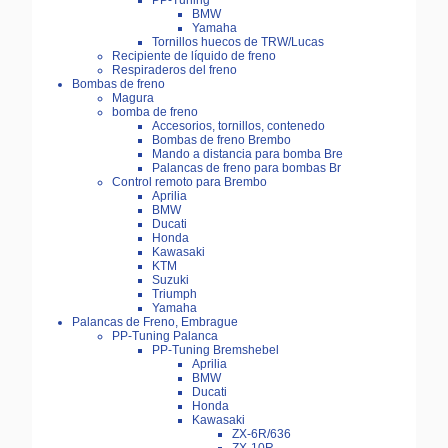
PP-Tuning
BMW
Yamaha
Tornillos huecos de TRW/Lucas
Recipiente de líquido de freno
Respiraderos del freno
Bombas de freno
Magura
bomba de freno
Accesorios, tornillos, contenedo
Bombas de freno Brembo
Mando a distancia para bomba Bre
Palancas de freno para bombas Br
Control remoto para Brembo
Aprilia
BMW
Ducati
Honda
Kawasaki
KTM
Suzuki
Triumph
Yamaha
Palancas de Freno, Embrague
PP-Tuning Palanca
PP-Tuning Bremshebel
Aprilia
BMW
Ducati
Honda
Kawasaki
ZX-6R/636