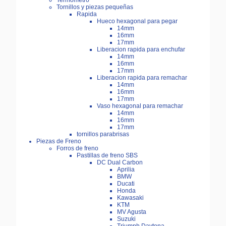
Termómetro
Tornillos y piezas pequeñas
Rapida
Hueco hexagonal para pegar
14mm
16mm
17mm
Liberacion rapida para enchufar
14mm
16mm
17mm
Liberacion rapida para remachar
14mm
16mm
17mm
Vaso hexagonal para remachar
14mm
16mm
17mm
tornillos parabrisas
Piezas de Freno
Forros de freno
Pastillas de freno SBS
DC Dual Carbon
Aprilia
BMW
Ducati
Honda
Kawasaki
KTM
MV Agusta
Suzuki