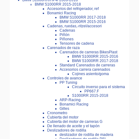
BMW S1000RR/HP4/ 2009-2018
BMW S1000RR 2015-2018
Accesorios del refrigerador, ref
Bonamici Racing
BMW S1000RR 2017-2018
BMW S1000RR 2015-2016
Cadenas, ruedas,-ritzel/accesori
Cadenas
Piñón
Piñones
Tensores de cadena
Carenados de raza
Carenados de carreras BikesPlast
BMW S1000RR 2015-2016
BMW S1000RR 2017-2018
Standard Carenados de carreras
Accesorios carrera carenados
Cojines asiento/goma
Controles de avance
PP Tuning
Circuito inverso para el sistema
PP667.F
S1000RR 2015-2018
ARP-Racing
Bonamici Racing
Gilles
Cronometro
Cubierta del motor
Cubierta del motor de carreras G
De llenado de aceite y el tapón
Deslizadores de rodilla
deslizador de rodilla de madera