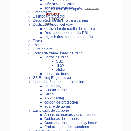
Piñón del motor
Piñones
Tensor de cadena
Sistema de reposapiés...
455.00 €
Cronometro
409.49 €
Dashboard protector
incl. 19% IVA
Decoración de diseño para carena
más
gastos de envío
Deslizadores de rodilla
deslizador de rodilla de madera
Deslizadores de rodilla PSI
Ligtech deslizadores de rodilla
Disco
Escapes
Filtro de aire
Forros de freno/Líneas de freno
Forros de freno
SBS
TRW
alpha
Líneas de freno
GB-Racing Enginecover
Handlebar/cordon de proteccion
PP-Tuning
Bonamici Racing
Gilles
ARP Racing
cordon de proteccion
agarre de goma
Las piezas de carbono
Ahorro de marcos y oscilaciones
Cubiertas de tanques
Guardabarros delanteros y traser
Protector de asiento/cadena