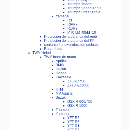
Triumph Daytona
Triumph Trident
Triumph Speed Triple
Triumph Street Triple
Yamaha
R3
R6/R7
R1/R9
MT07/MT09/MT10
Protección de la palanca del emb
Protección de la palanca del PP-
conjunto freno+protección embrag
Recambios
TWM Hebel
TWM freno de mano
Aprilia
BMW
Ducati
Honda
Kawasaki
ZX6R/Z750
ZX10R/Z1000
KTM
MV Agusta
Suzuki
GSX-R 600/750
GSX-R 1000
Triumph
Yamaha
YFZ-R3
YFZ-R6
YFZ-R1