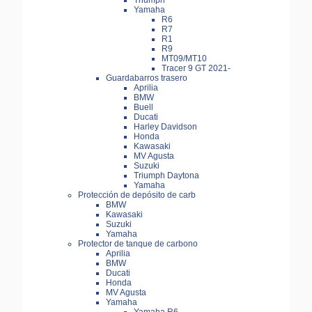
Triumph
Yamaha
R6
R7
R1
R9
MT09/MT10
Tracer 9 GT 2021-
Guardabarros trasero
Aprilia
BMW
Buell
Ducati
Harley Davidson
Honda
Kawasaki
MV Agusta
Suzuki
Triumph Daytona
Yamaha
Protección de depósito de carb
BMW
Kawasaki
Suzuki
Yamaha
Protector de tanque de carbono
Aprilia
BMW
Ducati
Honda
MV Agusta
Yamaha