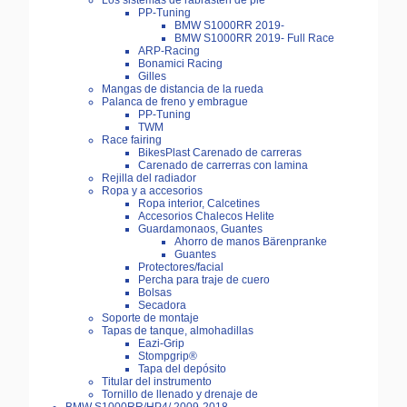
Los sistemas de rabrasten de pie
PP-Tuning
BMW S1000RR 2019-
BMW S1000RR 2019- Full Race
ARP-Racing
Bonamici Racing
Gilles
Mangas de distancia de la rueda
Palanca de freno y embrague
PP-Tuning
TWM
Race fairing
BikesPlast Carenado de carreras
Carenado de carrerras con lamina
Rejilla del radiador
Ropa y a accesorios
Ropa interior, Calcetines
Accesorios Chalecos Helite
Guardamonaos, Guantes
Ahorro de manos Bärenpranke
Guantes
Protectores/facial
Percha para traje de cuero
Bolsas
Secadora
Soporte de montaje
Tapas de tanque, almohadillas
Eazi-Grip
Stompgrip®
Tapa del depósito
Titular del instrumento
Tornillo de llenado y drenaje de