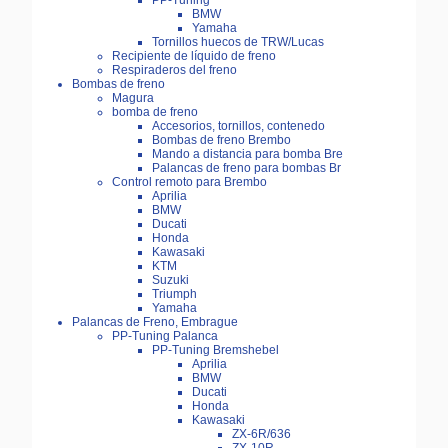
PP-Tuning
BMW
Yamaha
Tornillos huecos de TRW/Lucas
Recipiente de líquido de freno
Respiraderos del freno
Bombas de freno
Magura
bomba de freno
Accesorios, tornillos, contenedo
Bombas de freno Brembo
Mando a distancia para bomba Bre
Palancas de freno para bombas Br
Control remoto para Brembo
Aprilia
BMW
Ducati
Honda
Kawasaki
KTM
Suzuki
Triumph
Yamaha
Palancas de Freno, Embrague
PP-Tuning Palanca
PP-Tuning Bremshebel
Aprilia
BMW
Ducati
Honda
Kawasaki
ZX-6R/636