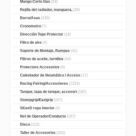
Mango Corto Gas
(33)
Rejilla del radiador, manguera,
(38)
Barra/Asas
(330)
Cronometro
(7)
Dirección Tope Protector
(18)
Filtro de aire
(4)
Soporte de Montaje, Rampas
(41)
Filtros de aceite, tornillos
(44)
Protectore Accesorios
(9)
Calentador de Neumático / Acceso
(17)
Racing Fairing/Accessiores
(1224)
Tanque, tapa de tanque, accesori
(182)
Stompgrip/Eazigrip
(167)
SKeeD ropa interior
(6)
Nel de Operador/Conducto
(187)
Disco
(115)
Taller de Accesorios
(202)