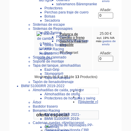
Guantes
envío
salvamanos Bärenpranke
Protectores
Añadir:
Perchas para traje de cuero
Bolsas
Secadora
Sistemas de escape
Sistemas de Reposapies
PP-Tuning
25.00 €
Palanca de
PP517.F
cambio o freno
incl. 19% IVA
PP517FRV-Full race
palanca Rearset
más
gastos de
plegable
envío
Gilles Tooling
ARP Racing
PP-Rearset
Bonamici Racing
Añadir:
Soporte de carenado
Soporte de montaje
Tapa del tanque, almohadillas
Eazi-Grip
Stompgrip®
Mostrando de
1
al
10
(de
13
Productos)
Tapa del tanque
Tapón de llenado/drenaje
BMW S1000RR 2019-2022
Almohadillas de caída, protector
1
Almohadillas de otoño
2
Protectores de horquilla y swing
[Siguiente »]
Árbol
Bastidor trasero
Bonamici Racing
oferta especial
BMW M1000RR 2021-
BMW S1000RR 2019-
Cadenas, ruedas,-ritzel/accesori
Cadenas