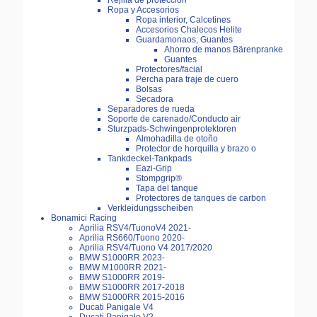
Rejilla de protección
Ropa y Accesorios
Ropa interior, Calcetines
Accesorios Chalecos Helite
Guardamonaos, Guantes
Ahorro de manos Bärenpranke
Guantes
Protectores/facial
Percha para traje de cuero
Bolsas
Secadora
Separadores de rueda
Soporte de carenado/Conducto air
Sturzpads-Schwingenprotektoren
Almohadilla de otoño
Protector de horquilla y brazo o
Tankdeckel-Tankpads
Eazi-Grip
Stompgrip®
Tapa del tanque
Protectores de tanques de carbon
Verkleidungsscheiben
Bonamici Racing
Aprilia RSV4/TuonoV4 2021-
Aprilia RS660/Tuono 2020-
Aprilia RSV4/Tuono V4 2017/2020
BMW S1000RR 2023-
BMW M1000RR 2021-
BMW S1000RR 2019-
BMW S1000RR 2017-2018
BMW S1000RR 2015-2016
Ducati Panigale V4