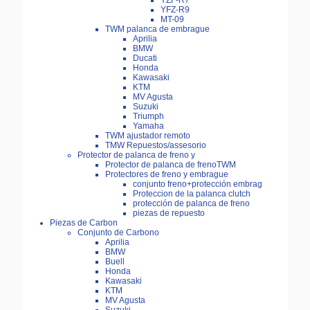
YZF-R7
YFZ-R9
MT-09
TWM palanca de embrague
Aprilia
BMW
Ducati
Honda
Kawasaki
KTM
MV Agusta
Suzuki
Triumph
Yamaha
TWM ajustador remoto
TMW Repuestos/assesorio
Protector de palanca de freno y
Protector de palanca de frenoTWM
Protectores de freno y embrague
conjunto freno+protección embrag
Proteccion de la palanca clutch
protección de palanca de freno
piezas de repuesto
Piezas de Carbon
Conjunto de Carbono
Aprilia
BMW
Buell
Honda
Kawasaki
KTM
MV Agusta