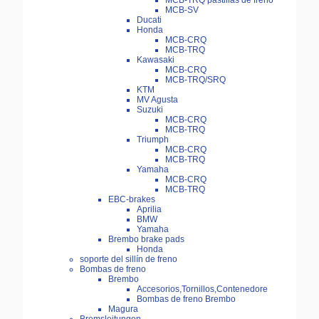
MCB-TRQ pastillas de freno
MCB-SV
Ducati
Honda
MCB-CRQ
MCB-TRQ
Kawasaki
MCB-CRQ
MCB-TRQ/SRQ
KTM
MV Agusta
Suzuki
MCB-CRQ
MCB-TRQ
Triumph
MCB-CRQ
MCB-TRQ
Yamaha
MCB-CRQ
MCB-TRQ
EBC-brakes
Aprilia
BMW
Yamaha
Brembo brake pads
Honda
soporte del sillín de freno
Bombas de freno
Brembo
Accesorios,Tornillos,Contenedore
Bombas de freno Brembo
Magura