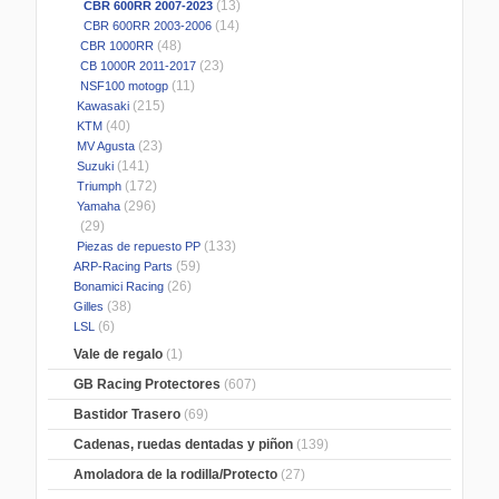
(13)
CBR 600RR 2007-2023
(14)
CBR 600RR 2003-2006
(48)
CBR 1000RR
(23)
CB 1000R 2011-2017
(11)
NSF100 motogp
(215)
Kawasaki
(40)
KTM
(23)
MV Agusta
(141)
Suzuki
(172)
Triumph
(296)
Yamaha
(29)
(133)
Piezas de repuesto PP
(59)
ARP-Racing Parts
(26)
Bonamici Racing
(38)
Gilles
(6)
LSL
Vale de regalo
(1)
GB Racing Protectores
(607)
Bastidor Trasero
(69)
Cadenas, ruedas dentadas y piñon
(139)
Amoladora de la rodilla/Protecto
(27)