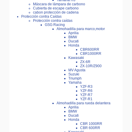
Yamaha R6
Máscara de lámpara de carbono
Cubierta de escape carbono
cabon protección de cadena
Protección contra Caídas
Protección contra caídas
GSG Racing
Almohadilla para marco,motor
Aprilia
BMW
Ducati
Honda
CBR600RR
CBR1000RR
Kawasaki
ZX-6R
ZX-10R/Z900
MV Agusta
Suzuki
Triumph
Yamaha
YZF-R3
YZF-R6
YZF-R7
YZF-R1
Almohadilla para rueda delantera
Aprilia
BMW
Ducati
Honda
CBR 1000RR
CBR 600RR