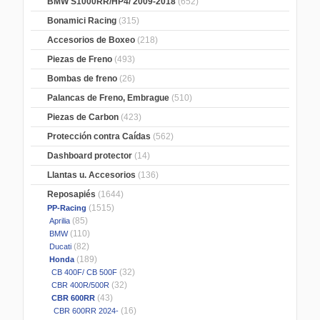
BMW S1000RR/HP4/ 2009-2018
(652)
Bonamici Racing
(315)
Accesorios de Boxeo
(218)
Piezas de Freno
(493)
Bombas de freno
(26)
Palancas de Freno, Embrague
(510)
Piezas de Carbon
(423)
Protección contra Caídas
(562)
Dashboard protector
(14)
Llantas u. Accesorios
(136)
Reposapiés
(1644)
(1515)
PP-Racing
(85)
Aprilia
(110)
BMW
(82)
Ducati
(189)
Honda
(32)
CB 400F/ CB 500F
(32)
CBR 400R/500R
(43)
CBR 600RR
(16)
CBR 600RR 2024-