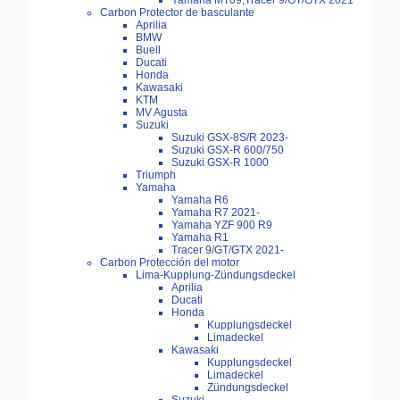
Yamaha MT09,Tracer 9/GT/GTX 2021
Carbon Protector de basculante
Aprilia
BMW
Buell
Ducati
Honda
Kawasaki
KTM
MV Agusta
Suzuki
Suzuki GSX-8S/R 2023-
Suzuki GSX-R 600/750
Suzuki GSX-R 1000
Triumph
Yamaha
Yamaha R6
Yamaha R7 2021-
Yamaha YZF 900 R9
Yamaha R1
Tracer 9/GT/GTX 2021-
Carbon Protección del motor
Lima-Kupplung-Zündungsdeckel
Aprilia
Ducati
Honda
Kupplungsdeckel
Limadeckel
Kawasaki
Kupplungsdeckel
Limadeckel
Zündungsdeckel