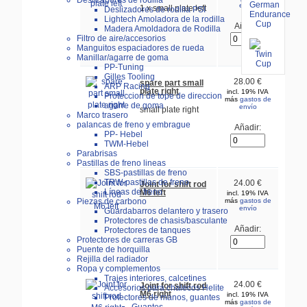
Deslizadores de rodilla
envío
1 x small plate left
Deslizadores de rodilla PSI
Lightech Amoladora de la rodilla
Añadir:
Madera Amoldadora de Rodilla
Filtro de aire/accesorios
Manguitos espaciadores de rueda
Manillar/agarre de goma
PP-Tuning
Gilles Tooling
28.00 €
spare part small
ARP Racing
plate right
incl. 19% IVA
Proteccion de tope de direccion
más
gastos de
agarre de goma
envío
small plate right
Marco trasero
palancas de freno y embrague
Añadir:
PP- Hebel
TWM-Hebel
Parabrisas
Pastillas de freno lineas
SBS-pastillas de freno
TRW-pastillas de freno
24.00 €
Joint for shift rod
Líneas de freno
M6 left
incl. 19% IVA
Piezas de carbono
más
gastos de
envío
Guardabarros delantero y trasero
Protectores de chasis/basculante
Añadir:
Protectores de tanques
Protectores de carreras GB
Puente de horquilla
Rejilla del radiador
Ropa y complementos
Trajes interiores, calcetines
24.00 €
Joint for shift rod
Accesorios para chalecos Helite
M6 right
incl. 19% IVA
Protectores de manos, guantes
más
gastos de