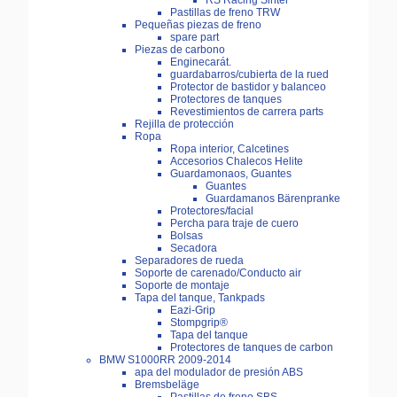
RS Racing Sinter
Pastillas de freno TRW
Pequeñas piezas de freno
spare part
Piezas de carbono
Enginecarát.
guardabarros/cubierta de la rued
Protector de bastidor y balanceo
Protectores de tanques
Revestimientos de carrera parts
Rejilla de protección
Ropa
Ropa interior, Calcetines
Accesorios Chalecos Helite
Guardamonaos, Guantes
Guantes
Guardamanos Bärenpranke
Protectores/facial
Percha para traje de cuero
Bolsas
Secadora
Separadores de rueda
Soporte de carenado/Conducto air
Soporte de montaje
Tapa del tanque, Tankpads
Eazi-Grip
Stompgrip®
Tapa del tanque
Protectores de tanques de carbon
BMW S1000RR 2009-2014
apa del modulador de presión ABS
Bremsbeläge