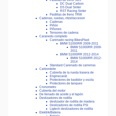
Pastillas de freno SBS
DC Dual Carbon
DS Dual Sinter
RST Racing Sinter
Pastillas de freno TRW
Cadenas, ruedas,-ritzel/accesori
Cadenas
Piñón
Piñones
Tensores de cadena
Caranedo completo
Carenado racing BikesPlast
BMW S1000RR 2009-2011
BMW S1000RR 2009-
2011
BMW S1000RR 2012-2014
BMW S1000RR 2012-
2014
Standard Carenado de carrerras
Carbonteile
Cubierta de la rueda trasera de
Enginecarát.
Protectores de bastidor y oscila
Protectores de tanques
Cronometro
Cubierta del motor
De llenado de aceite y el tapón
Deslizadores de rodilla
deslizador de rodilla de madera
Deslizadores de rodilla PSI
Ligtech deslizadores de rodilla
Elektrik/Bateria