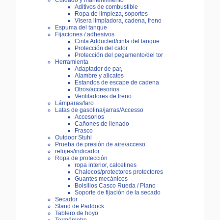
Cuidado y mantenimiento
Aditivos de combustible
Ropa de limpieza, soportes
Visera limpiadora, cadena, freno
Espuma del tanque
Fijaciones / adhesivos
Cinta Adducted/cinta del tanque
Protección del calor
Protección del pegamento/del tor
Herramienta
Adaptador de par,
Alambre y alicates
Estandos de escape de cadena
Otros/accesorios
Ventiladores de freno
Lámparas/faro
Latas de gasolina/jarras/Accesso
Accesorios
Cañones de llenado
Frasco
Outdoor Stuhl
Prueba de presión de aire/acceso
relojes/indicador
Ropa de protección
ropa interior, calcetines
Chalecos/protectores protectores
Guantes mecánicos
Bolsillos Casco Rueda / Plano
Soporte de fijación de la secado
Secador
Stand de Paddock
Tablero de hoyo