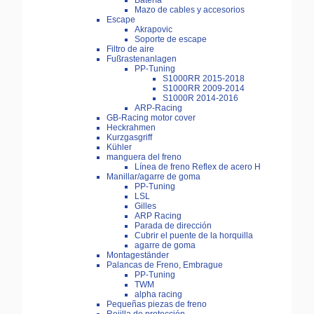
Batería
Mazo de cables y accesorios
Escape
Akrapovic
Soporte de escape
Filtro de aire
Fußrastenanlagen
PP-Tuning
S1000RR 2015-2018
S1000RR 2009-2014
S1000R 2014-2016
ARP-Racing
GB-Racing motor cover
Heckrahmen
Kurzgasgriff
Kühler
manguera del freno
Línea de freno Reflex de acero H
Manillar/agarre de goma
PP-Tuning
LSL
Gilles
ARP Racing
Parada de dirección
Cubrir el puente de la horquilla
agarre de goma
Montageständer
Palancas de Freno, Embrague
PP-Tuning
TWM
alpha racing
Pequeñas piezas de freno