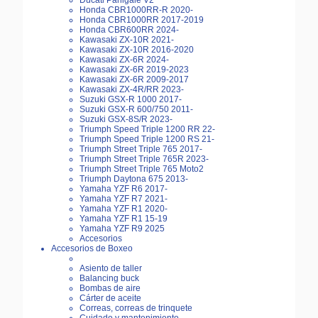
Ducati Panigale V2
Honda CBR1000RR-R 2020-
Honda CBR1000RR 2017-2019
Honda CBR600RR 2024-
Kawasaki ZX-10R 2021-
Kawasaki ZX-10R 2016-2020
Kawasaki ZX-6R 2024-
Kawasaki ZX-6R 2019-2023
Kawasaki ZX-6R 2009-2017
Kawasaki ZX-4R/RR 2023-
Suzuki GSX-R 1000 2017-
Suzuki GSX-R 600/750 2011-
Suzuki GSX-8S/R 2023-
Triumph Speed Triple 1200 RR 22-
Triumph Speed Triple 1200 RS 21-
Triumph Street Triple 765 2017-
Triumph Street Triple 765R 2023-
Triumph Street Triple 765 Moto2
Triumph Daytona 675 2013-
Yamaha YZF R6 2017-
Yamaha YZF R7 2021-
Yamaha YZF R1 2020-
Yamaha YZF R1 15-19
Yamaha YZF R9 2025
Accesorios
Accesorios de Boxeo
Asiento de taller
Balancing buck
Bombas de aire
Cárter de aceite
Correas, correas de trinquete