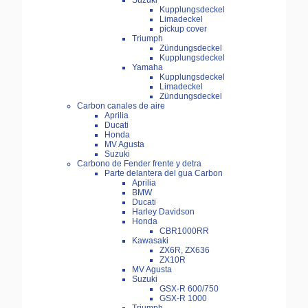
Suzuki
Kupplungsdeckel
Limadeckel
pickup cover
Triumph
Zündungsdeckel
Kupplungsdeckel
Yamaha
Kupplungsdeckel
Limadeckel
Zündungsdeckel
Carbon canales de aire
Aprilia
Ducati
Honda
MV Agusta
Suzuki
Carbono de Fender frente y detra
Parte delantera del gua Carbon
Aprilia
BMW
Ducati
Harley Davidson
Honda
CBR1000RR
Kawasaki
ZX6R, ZX636
ZX10R
MV Agusta
Suzuki
GSX-R 600/750
GSX-R 1000