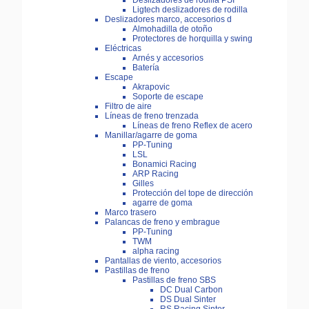
Deslizadores de rodilla PSI
Ligtech deslizadores de rodilla
Deslizadores marco, accesorios d
Almohadilla de otoño
Protectores de horquilla y swing
Eléctricas
Arnés y accesorios
Batería
Escape
Akrapovic
Soporte de escape
Filtro de aire
Líneas de freno trenzada
Líneas de freno Reflex de acero
Manillar/agarre de goma
PP-Tuning
LSL
Bonamici Racing
ARP Racing
Gilles
Protección del tope de dirección
agarre de goma
Marco trasero
Palancas de freno y embrague
PP-Tuning
TWM
alpha racing
Pantallas de viento, accesorios
Pastillas de freno
Pastillas de freno SBS
DC Dual Carbon
DS Dual Sinter