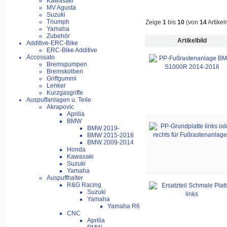
Kawasaki
MV Agusta
Suzuki
Triumph
Zeige
1
bis
10
(von
14
Artikel
Yamaha
Zubehör
Artikelbild
Additive-ERC-Bike
ERC-Bike Additive
Accossato
Bremspumpen
Bremskolben
Griffgummi
Lenker
Kurzgasgriffe
Auspuffanlagen u. Teile
Akrapovic
Aprilia
BMW
BMW 2019-
BMW 2015-2018
BMW 2009-2014
Honda
Kawasaki
Suzuki
Yamaha
Auspuffhalter
R&G Racing
Suzuki
Yamaha
Yamaha R6
CNC
Aprilia