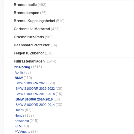
Bremsenteile
(493)
Bremspumpen
(26)
Brems- Kupplungshebel
(510)
Carbonteile Motorrad
(423)
Crash/Sturz-Pads
(562)
Dashboard Protektor
(14)
Felgen u. Zubehör
(136)
Fußrastenanlagen
(1644)
(1515)
PP-Racing
(85)
Aprilia
(110)
BMW
(29)
BMW S1000RR 2023-
(28)
BMW S1000RR 2019-2022
(16)
BMW S1000RR 2015-2018
(14)
BMW S1000R 2014-2016
(23)
BMW S1000RR 2009-2014
(82)
Ducati
(189)
Honda
(215)
Kawasaki
(40)
KTM
(23)
MV Agusta