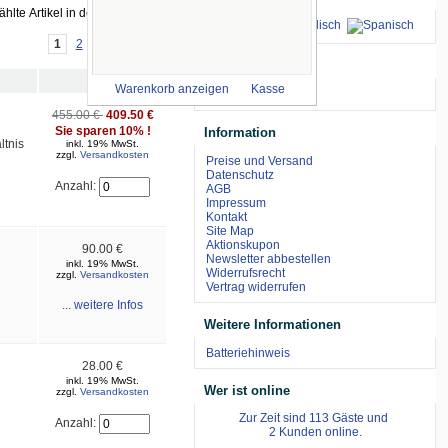
1
2
[Nächste >>]
wir akzeptieren
Preis
Warenkorb anzeigen
Kasse
455.00 €
409.50 €
Sie sparen 10% !
Information
ltnis
inkl. 19% MwSt.
zzgl.
Versandkosten
Preise und Versand
Datenschutz
Anzahl:
AGB
Impressum
Kontakt
Site Map
Aktionskupon
90.00 €
Newsletter abbestellen
inkl. 19% MwSt.
Widerrufsrecht
zzgl.
Versandkosten
Vertrag widerrufen
... weitere Infos
Weitere Informationen
Batteriehinweis
28.00 €
inkl. 19% MwSt.
Wer ist online
zzgl.
Versandkosten
Zur Zeit sind 113 Gäste und
Anzahl:
2 Kunden online.