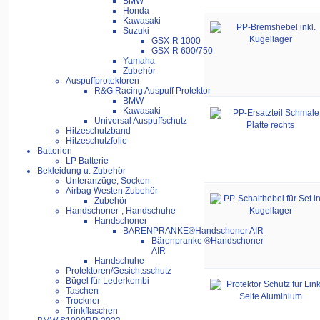
BMW
Honda
Kawasaki
Suzuki
GSX-R 1000
GSX-R 600/750
Yamaha
Zubehör
Auspuffprotektoren
R&G Racing Auspuff Protektor
BMW
Kawasaki
Universal Auspuffschutz
Hitzeschutzband
Hitzeschutzfolie
Batterien
LP Batterie
Bekleidung u. Zubehör
Unteranzüge, Socken
Airbag Westen Zubehör
Zubehör
Handschoner-, Handschuhe
Handschoner
BÄRENPRANKE®Handschoner AIR
Bärenpranke ®Handschoner
AIR
Handschuhe
Protektoren/Gesichtsschutz
Bügel für Lederkombi
Taschen
Trockner
Trinkflaschen