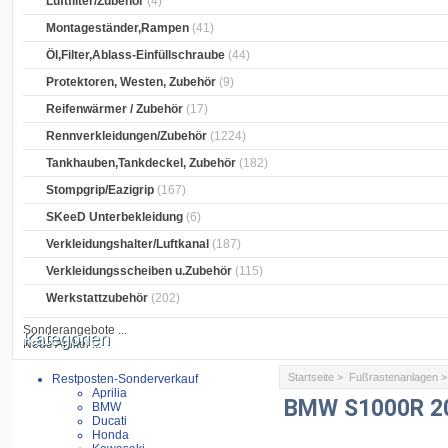
Luftfilter/Zubehör
(4)
Montageständer,Rampen
(41)
Öl,Filter,Ablass-Einfüllschraube
(44)
Protektoren, Westen, Zubehör
(9)
Reifenwärmer / Zubehör
(17)
Rennverkleidungen/Zubehör
(1224)
Tankhauben,Tankdeckel, Zubehör
(182)
Stompgrip/Eazigrip
(167)
SKeeD Unterbekleidung
(6)
Verkleidungshalter/Luftkanal
(187)
Verkleidungsscheiben u.Zubehör
(115)
Werkstattzubehör
(202)
Sonderangebote ...
Kategorien
Neue Artikel ...
Startseite
>
Fußrastenanlagen
Restposten-Sonderverkauf
Aprilia
BMW S1000R 2
BMW
Ducati
Honda