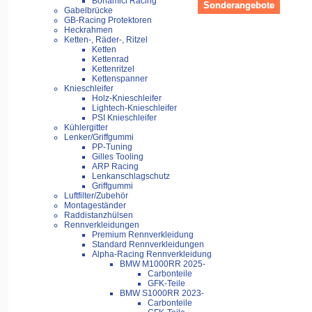
Bonamici Racing
Sonderangebote
Gabelbrücke
GB-Racing Protektoren
Heckrahmen
Ketten-, Räder-, Ritzel
Ketten
Kettenrad
Kettenritzel
Kettenspanner
Knieschleifer
Holz-Knieschleifer
Lightech-Knieschleifer
PSI Knieschleifer
Kühlergitter
Lenker/Griffgummi
PP-Tuning
Gilles Tooling
ARP Racing
Lenkanschlagschutz
Griffgummi
Luftfilter/Zubehör
Montageständer
Raddistanzhülsen
Rennverkleidungen
Premium Rennverkleidung
Standard Rennverkleidungen
Alpha-Racing Rennverkleidung
BMW M1000RR 2025-
Carbonteile
GFK-Teile
BMW S1000RR 2023-
Carbonteile