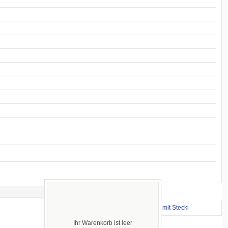
Wichtige Links
⇒ zum Renntraining mit Stecki
Ihr Warenkorb ist leer
Sprachen