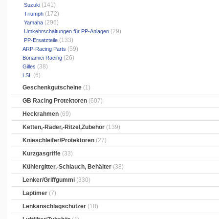
(141)
Suzuki
(172)
Triumph
(296)
Yamaha
(29)
Umkehrschaltungen für PP-Anlagen
(133)
PP-Ersatzteile
(59)
ARP-Racing Parts
(26)
Bonamici Racing
(38)
Gilles
(6)
LSL
Geschenkgutscheine
(1)
GB Racing Protektoren
(607)
Heckrahmen
(69)
Ketten,-Räder,-Ritzel,Zubehör
(139)
Knieschleifer/Protektoren
(27)
Kurzgasgriffe
(33)
Kühlergitter,-Schlauch, Behälter
(38)
Lenker/Griffgummi
(330)
Laptimer
(7)
Lenkanschlagschützer
(18)