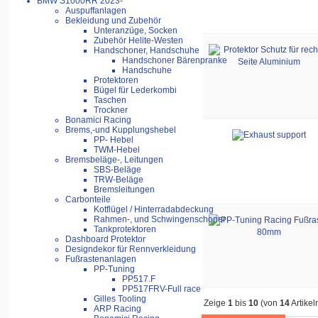
BMW S1000RR 2023-
Auspuffanlagen
Bekleidung und Zubehör
Unteranzüge, Socken
Zubehör Helite-Westen
Handschoner, Handschuhe
Handschoner Bärenpranke
Handschuhe
Protektoren
Bügel für Lederkombi
Taschen
Trockner
Bonamici Racing
Brems,-und Kupplungshebel
PP- Hebel
TWM-Hebel
Bremsbeläge-, Leitungen
SBS-Beläge
TRW-Beläge
Bremsleitungen
Carbonteile
Kotflügel / Hinterradabdeckung
Rahmen-, und Schwingenschoner
Tankprotektoren
Dashboard Protektor
Designdekor für Rennverkleidung
Fußrastenanlagen
PP-Tuning
PP517.F
PP517FRV-Full race
Gilles Tooling
Zeige
1
bis
10
(von
14
Artikel
ARP Racing