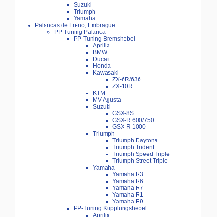
Suzuki
Triumph
Yamaha
Palancas de Freno, Embrague
PP-Tuning Palanca
PP-Tuning Bremshebel
Aprilia
BMW
Ducati
Honda
Kawasaki
ZX-6R/636
ZX-10R
KTM
MV Agusta
Suzuki
GSX-8S
GSX-R 600/750
GSX-R 1000
Triumph
Triumph Daytona
Triumph Trident
Triumph Speed Triple
Triumph Street Triple
Yamaha
Yamaha R3
Yamaha R6
Yamaha R7
Yamaha R1
Yamaha R9
PP-Tuning Kupplungshebel
Aprilia