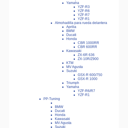
Yamaha
YZF-R3
YZF-R6
YZF-R7
YZF-R1
Almohadilla para rueda delantera
Aprilia
BMW
Ducati
Honda
CBR 1000RR
CBR 600RR
Kawasaki
ZX-6R 636
ZX-10R/Z900
KTM
MV Agusta
Suzuki
GSX-R 600/750
GSX-R 1000
Triumph
Yamaha
YZF-R6/R7
YZF-R1
PP-Tuning
BMW
Ducati
Honda
Kawasaki
MV Agusta
Suzuki