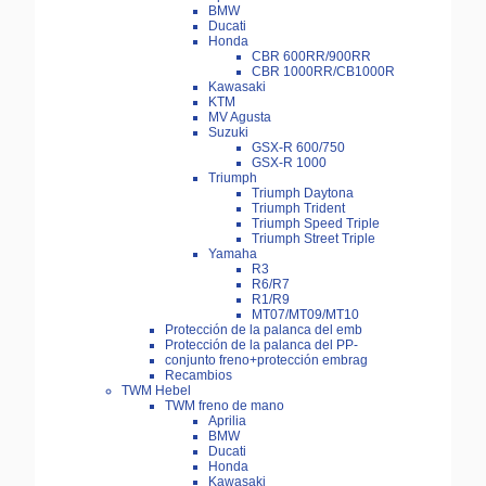
BMW
Ducati
Honda
CBR 600RR/900RR
CBR 1000RR/CB1000R
Kawasaki
KTM
MV Agusta
Suzuki
GSX-R 600/750
GSX-R 1000
Triumph
Triumph Daytona
Triumph Trident
Triumph Speed Triple
Triumph Street Triple
Yamaha
R3
R6/R7
R1/R9
MT07/MT09/MT10
Protección de la palanca del emb
Protección de la palanca del PP-
conjunto freno+protección embrag
Recambios
TWM Hebel
TWM freno de mano
Aprilia
BMW
Ducati
Honda
Kawasaki