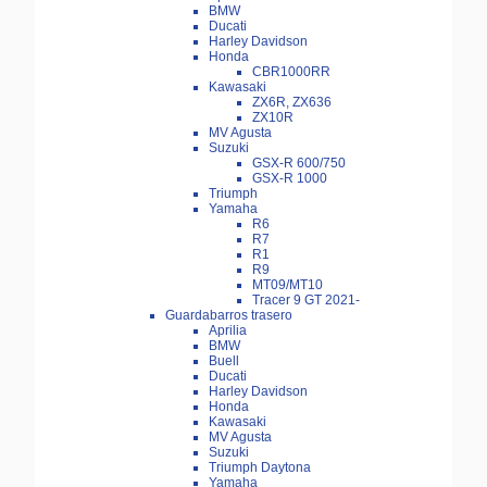
BMW
Ducati
Harley Davidson
Honda
CBR1000RR
Kawasaki
ZX6R, ZX636
ZX10R
MV Agusta
Suzuki
GSX-R 600/750
GSX-R 1000
Triumph
Yamaha
R6
R7
R1
R9
MT09/MT10
Tracer 9 GT 2021-
Guardabarros trasero
Aprilia
BMW
Buell
Ducati
Harley Davidson
Honda
Kawasaki
MV Agusta
Suzuki
Triumph Daytona
Yamaha