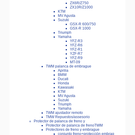
ZX6R/Z750
ZX10R/Z1000
KTM
MV Agusta
Suzuki
GSX-R 600/750
GSX-R 1000
Triumph
Yamaha
YFZ-R3
YFZ-R6
YFZ-R1
YZF-R7
YFZ-R9
MT-09
TWM palanca de embrague
Aprilia
BMW
Ducati
Honda
Kawasaki
KTM
MV Agusta
Suzuki
Triumph
Yamaha
TWM ajustador remoto
TMW Repuestos/assesorio
Protector de palanca de freno y
Protector de palanca de frenoTWM
Protectores de freno y embrague
conjunto freno+protección embrag