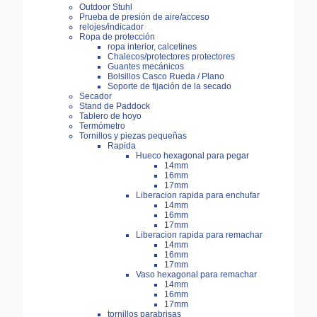
Outdoor Stuhl
Prueba de presión de aire/acceso
relojes/indicador
Ropa de protección
ropa interior, calcetines
Chalecos/protectores protectores
Guantes mecánicos
Bolsillos Casco Rueda / Plano
Soporte de fijación de la secado
Secador
Stand de Paddock
Tablero de hoyo
Termómetro
Tornillos y piezas pequeñas
Rapida
Hueco hexagonal para pegar
14mm
16mm
17mm
Liberacion rapida para enchufar
14mm
16mm
17mm
Liberacion rapida para remachar
14mm
16mm
17mm
Vaso hexagonal para remachar
14mm
16mm
17mm
tornillos parabrisas