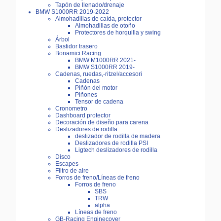
Tapón de llenado/drenaje
BMW S1000RR 2019-2022
Almohadillas de caída, protector
Almohadillas de otoño
Protectores de horquilla y swing
Árbol
Bastidor trasero
Bonamici Racing
BMW M1000RR 2021-
BMW S1000RR 2019-
Cadenas, ruedas,-ritzel/accesori
Cadenas
Piñón del motor
Piñones
Tensor de cadena
Cronometro
Dashboard protector
Decoración de diseño para carena
Deslizadores de rodilla
deslizador de rodilla de madera
Deslizadores de rodilla PSI
Ligtech deslizadores de rodilla
Disco
Escapes
Filtro de aire
Forros de freno/Líneas de freno
Forros de freno
SBS
TRW
alpha
Líneas de freno
GB-Racing Enginecover