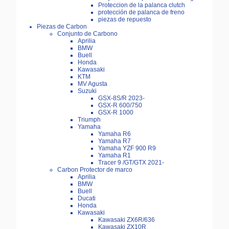
Proteccion de la palanca clutch
protección de palanca de freno
piezas de repuesto
Piezas de Carbon
Conjunto de Carbono
Aprilia
BMW
Buell
Honda
Kawasaki
KTM
MV Agusta
Suzuki
GSX-8S/R 2023-
GSX-R 600/750
GSX-R 1000
Triumph
Yamaha
Yamaha R6
Yamaha R7
Yamaha YZF 900 R9
Yamaha R1
Tracer 9 /GT/GTX 2021-
Carbon Protector de marco
Aprilia
BMW
Buell
Ducati
Honda
Kawasaki
Kawasaki ZX6R/636
Kawasaki ZX10R