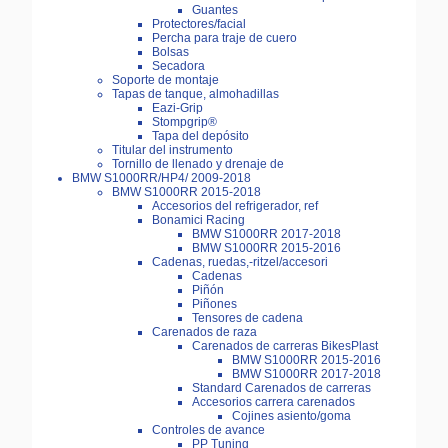
Guantes
Protectores/facial
Percha para traje de cuero
Bolsas
Secadora
Soporte de montaje
Tapas de tanque, almohadillas
Eazi-Grip
Stompgrip®
Tapa del depósito
Titular del instrumento
Tornillo de llenado y drenaje de
BMW S1000RR/HP4/ 2009-2018
BMW S1000RR 2015-2018
Accesorios del refrigerador, ref
Bonamici Racing
BMW S1000RR 2017-2018
BMW S1000RR 2015-2016
Cadenas, ruedas,-ritzel/accesori
Cadenas
Piñón
Piñones
Tensores de cadena
Carenados de raza
Carenados de carreras BikesPlast
BMW S1000RR 2015-2016
BMW S1000RR 2017-2018
Standard Carenados de carreras
Accesorios carrera carenados
Cojines asiento/goma
Controles de avance
PP Tuning