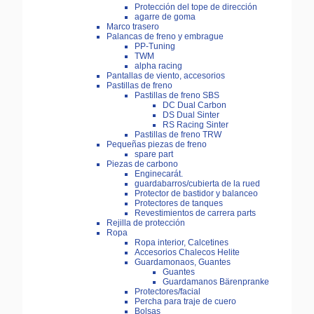
Protección del tope de dirección
agarre de goma
Marco trasero
Palancas de freno y embrague
PP-Tuning
TWM
alpha racing
Pantallas de viento, accesorios
Pastillas de freno
Pastillas de freno SBS
DC Dual Carbon
DS Dual Sinter
RS Racing Sinter
Pastillas de freno TRW
Pequeñas piezas de freno
spare part
Piezas de carbono
Enginecarát.
guardabarros/cubierta de la rued
Protector de bastidor y balanceo
Protectores de tanques
Revestimientos de carrera parts
Rejilla de protección
Ropa
Ropa interior, Calcetines
Accesorios Chalecos Helite
Guardamonaos, Guantes
Guantes
Guardamanos Bärenpranke
Protectores/facial
Percha para traje de cuero
Bolsas