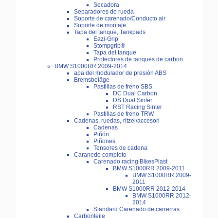
Secadora
Separadores de rueda
Soporte de carenado/Conducto air
Soporte de montaje
Tapa del tanque, Tankpads
Eazi-Grip
Stompgrip®
Tapa del tanque
Protectores de tanques de carbon
BMW S1000RR 2009-2014
apa del modulador de presión ABS
Bremsbeläge
Pastillas de freno SBS
DC Dual Carbon
DS Dual Sinter
RST Racing Sinter
Pastillas de freno TRW
Cadenas, ruedas,-ritzel/accesori
Cadenas
Piñón
Piñones
Tensores de cadena
Caranedo completo
Carenado racing BikesPlast
BMW S1000RR 2009-2011
BMW S1000RR 2009-
2011
BMW S1000RR 2012-2014
BMW S1000RR 2012-
2014
Standard Carenado de carrerras
Carbonteile