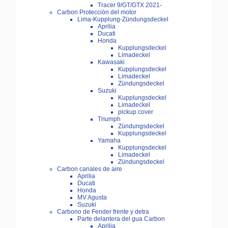
Tracer 9/GT/GTX 2021-
Carbon Protección del motor
Lima-Kupplung-Zündungsdeckel
Aprilia
Ducati
Honda
Kupplungsdeckel
Limadeckel
Kawasaki
Kupplungsdeckel
Limadeckel
Zündungsdeckel
Suzuki
Kupplungsdeckel
Limadeckel
pickup cover
Triumph
Zündungsdeckel
Kupplungsdeckel
Yamaha
Kupplungsdeckel
Limadeckel
Zündungsdeckel
Carbon canales de aire
Aprilia
Ducati
Honda
MV Agusta
Suzuki
Carbono de Fender frente y detra
Parte delantera del gua Carbon
Aprilia