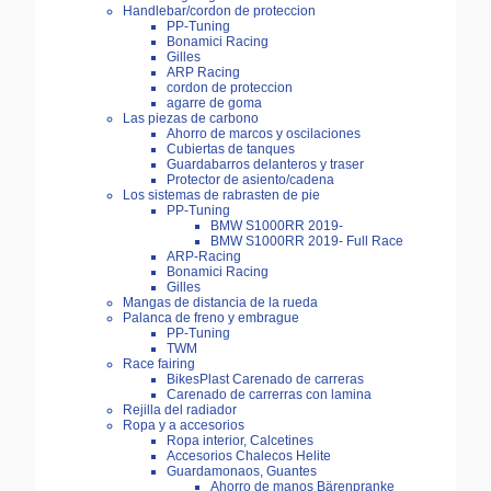
Handlebar/cordon de proteccion
PP-Tuning
Bonamici Racing
Gilles
ARP Racing
cordon de proteccion
agarre de goma
Las piezas de carbono
Ahorro de marcos y oscilaciones
Cubiertas de tanques
Guardabarros delanteros y traser
Protector de asiento/cadena
Los sistemas de rabrasten de pie
PP-Tuning
BMW S1000RR 2019-
BMW S1000RR 2019- Full Race
ARP-Racing
Bonamici Racing
Gilles
Mangas de distancia de la rueda
Palanca de freno y embrague
PP-Tuning
TWM
Race fairing
BikesPlast Carenado de carreras
Carenado de carrerras con lamina
Rejilla del radiador
Ropa y a accesorios
Ropa interior, Calcetines
Accesorios Chalecos Helite
Guardamonaos, Guantes
Ahorro de manos Bärenpranke