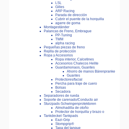
LSL
Gilles
ARP Racing
Parada de dirección
Cubrir el puente de la horquilla
agarre de goma
Montageständer
Palancas de Freno, Embrague
PP-Tuning
TWM
alpha racing
Pequeñas piezas de freno
Rejilla de protección
Ropa y Accesorios
Ropa interior, Calcetines
Accesorios Chalecos Helite
Guardamonaos, Guantes
Ahorro de manos Bärenpranke
Guantes
Protectores/facial
Percha para traje de cuero
Bolsas
Secadora
Separadores de rueda
Soporte de carenado/Conducto air
Sturzpads-Schwingenprotektoren
Almohadilla de otoño
Protector de horquilla y brazo o
Tankdeckel-Tankpads
Eazi-Grip
Stompgrip®
Tapa del tanque