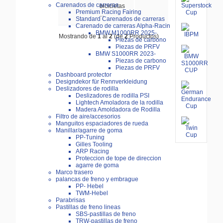
Carenados de carreras
bicicletas
Premium Racing Fairing
...
Standard Carenados de carreras
Carenado de carreras Alpha-Racin
BMW M1000RR 2025-
Mostrando de
1
al
2
(de
2
Productos)
Piezas de carbono
Piezas de PRFV
BMW S1000RR 2023-
Piezas de carbono
Piezas de PRFV
Dashboard protector
Designdekor für Rennverkleidung
Deslizadores de rodilla
Deslizadores de rodilla PSI
Lightech Amoladora de la rodilla
Madera Amoldadora de Rodilla
Filtro de aire/accesorios
Manguitos espaciadores de rueda
Manillar/agarre de goma
PP-Tuning
Gilles Tooling
ARP Racing
Proteccion de tope de direccion
agarre de goma
Marco trasero
palancas de freno y embrague
PP- Hebel
TWM-Hebel
Parabrisas
Pastillas de freno lineas
SBS-pastillas de freno
TRW-pastillas de freno