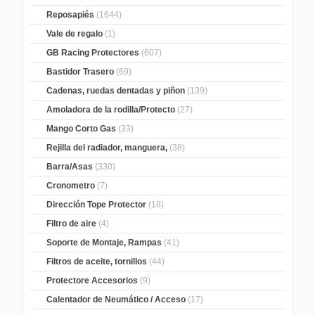
Reposapiés
(1644)
Vale de regalo
(1)
GB Racing Protectores
(607)
Bastidor Trasero
(69)
Cadenas, ruedas dentadas y piñon
(139)
Amoladora de la rodilla/Protecto
(27)
Mango Corto Gas
(33)
Rejilla del radiador, manguera,
(38)
Barra/Asas
(330)
Cronometro
(7)
Dirección Tope Protector
(18)
Filtro de aire
(4)
Soporte de Montaje, Rampas
(41)
Filtros de aceite, tornillos
(44)
Protectore Accesorios
(9)
Calentador de Neumático / Acceso
(17)