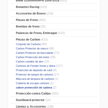
BMW S1000RR/HP4/ 2009-2018
(652)
Bonamici Racing
(315)
Accesorios de Boxeo
(218)
Piezas de Freno
(493)
Bombas de freno
(26)
Palancas de Freno, Embrague
(510)
Piezas de Carbon
(423)
(90)
Conjunto de Carbono
(68)
Carbon Protector de marco
(72)
Carbon Protector de basculante
(26)
Carbon Protección del motor
(10)
Carbon canales de aire
(117)
Carbono de Fender frente y detra
(9)
Protección de depósito de carb
(27)
Protector de tanque de carbono
(1)
Máscara de lámpara de carbono
(1)
Cubierta de escape carbono
(2)
cabon protección de cadena
Protección contra Caídas
(562)
Dashboard protector
(14)
Llantas u. Accesorios
(136)