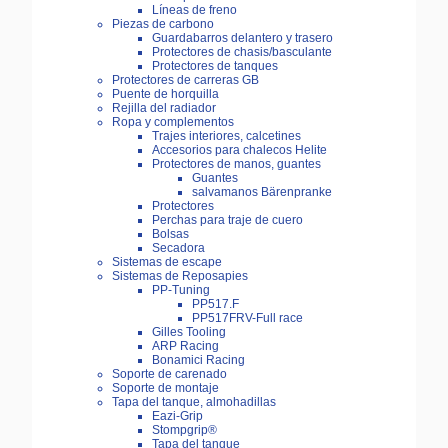
Líneas de freno
Piezas de carbono
Guardabarros delantero y trasero
Protectores de chasis/basculante
Protectores de tanques
Protectores de carreras GB
Puente de horquilla
Rejilla del radiador
Ropa y complementos
Trajes interiores, calcetines
Accesorios para chalecos Helite
Protectores de manos, guantes
Guantes
salvamanos Bärenpranke
Protectores
Perchas para traje de cuero
Bolsas
Secadora
Sistemas de escape
Sistemas de Reposapies
PP-Tuning
PP517.F
PP517FRV-Full race
Gilles Tooling
ARP Racing
Bonamici Racing
Soporte de carenado
Soporte de montaje
Tapa del tanque, almohadillas
Eazi-Grip
Stompgrip®
Tapa del tanque