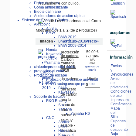
Piston de freno
regularmente con pulido.
Goma antideslizante
Bigote daliniano
Aceleradores de acción rápida
Sisteme de Escape y Partes
Akrapovic
Aprilia
Mostrando de
1
al
2
(de
2
Productos)
aceptamos
BMW
BMW 2019-
Imagen
Artículo
Precio+
BMW 2015-2018
BMW 2009-2014
Honda
59.00 €
protección
Kawasaki
de cadena
incl. 19%
Información
Suzuki
Carbon
IVA
Yamaha
Yamaha
más
Envíos
gastos de
cinta de proteccion contra
R1 2015-
envío
y
2019
proteccion al calor
Devoluciones
Protector de escape
Aviso
Añadir:
-la cadena
Protección de escape universal
de
R & G racing escape protector
se hace
privacidad
BMW
del acero
Condiciones
Kawasaki
de carbón
de uso
Soporte de Escape
-por la
Impressum
R&G Racing
Contáctenos
mano de
Suzuki
Mapa
Yamaha
obra
del
Yamaha R6
buena, él
Sitio
CNC
es muy
Cupones
Aprilia
estable -
de
BMW
descuento
Se utiliza
Honda
Baja
Kawasaki
para