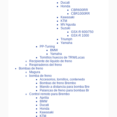
Ducati
Honda
CBR600RR
CBR1000RR
Kawasaki
KTM
MV Agusta
Suzuki
GSX-R 600/750
GSX-R 1000
Triumph
Yamaha
PP-Tuning
BMW
Yamaha
Tornillos huecos de TRW/Lucas
Recipiente de líquido de freno
Respiraderos del freno
Bombas de freno
Magura
bomba de freno
Accesorios, tornillos, contenedo
Bombas de freno Brembo
Mando a distancia para bomba Bre
Palancas de freno para bombas Br
Control remoto para Brembo
Aprilia
BMW
Ducati
Honda
Kawasaki
KTM