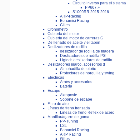
Circuito inverso para el sistema
PP667.F
S1000RR 2015-2018
ARP-Racing
Bonamici Racing
Gilles
Cronometro
Cubierta del motor
Cubierta del motor de carreras G
De llenado de aceite y el tapón
Deslizadores de rodilla
deslizador de rodilla de madera
Deslizadores de rodilla PSI
Ligtech deslizadores de rodilla
Deslizadores marco, accesorios d
Almohadilla de otoño
Protectores de horquilla y swing
Eléctricas
Arnés y accesorios
Batería
Escape
Akrapovic
Soporte de escape
Filtro de aire
Líneas de freno trenzada
Líneas de freno Reflex de acero
Manillar/agarre de goma
PP-Tuning
LSL
Bonamici Racing
ARP Racing
Gilles