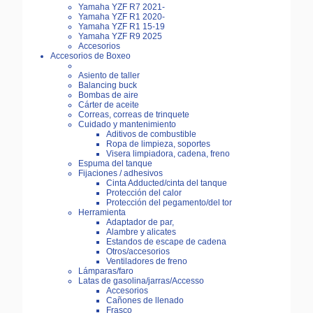
Yamaha YZF R7 2021-
Yamaha YZF R1 2020-
Yamaha YZF R1 15-19
Yamaha YZF R9 2025
Accesorios
Accesorios de Boxeo
Asiento de taller
Balancing buck
Bombas de aire
Cárter de aceite
Correas, correas de trinquete
Cuidado y mantenimiento
Aditivos de combustible
Ropa de limpieza, soportes
Visera limpiadora, cadena, freno
Espuma del tanque
Fijaciones / adhesivos
Cinta Adducted/cinta del tanque
Protección del calor
Protección del pegamento/del tor
Herramienta
Adaptador de par,
Alambre y alicates
Estandos de escape de cadena
Otros/accesorios
Ventiladores de freno
Lámparas/faro
Latas de gasolina/jarras/Accesso
Accesorios
Cañones de llenado
Frasco