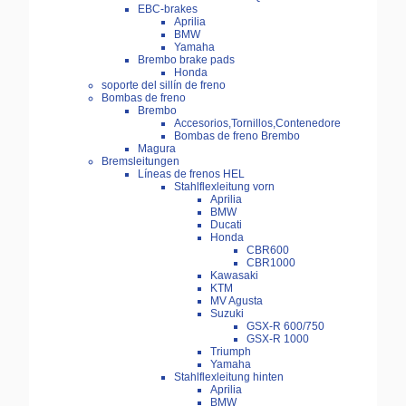
EBC-brakes
Aprilia
BMW
Yamaha
Brembo brake pads
Honda
soporte del sillín de freno
Bombas de freno
Brembo
Accesorios,Tornillos,Contenedore
Bombas de freno Brembo
Magura
Bremsleitungen
Líneas de frenos HEL
Stahlflexleitung vorn
Aprilia
BMW
Ducati
Honda
CBR600
CBR1000
Kawasaki
KTM
MV Agusta
Suzuki
GSX-R 600/750
GSX-R 1000
Triumph
Yamaha
Stahlflexleitung hinten
Aprilia
BMW