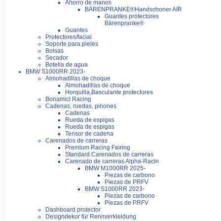
Ahorro de manos
BÄRENPRANKE®Handschoner AIR
Guantes protectores
Bärenpranke®
Guantes
Protectores/facial
Soporte para pieles
Bolsas
Secador
Botella de agua
BMW S1000RR 2023-
Almohadillas de choque
Almohadillas de choque
Horquilla,Basculante protectores
Bonamici Racing
Cadenas, ruedas, pinones
Cadenas
Rueda de espigas
Rueda de espigas
Tensor de cadena
Carenados de carreras
Premium Racing Fairing
Standard Carenados de carreras
Carenado de carreras Alpha-Racin
BMW M1000RR 2025-
Piezas de carbono
Piezas de PRFV
BMW S1000RR 2023-
Piezas de carbono
Piezas de PRFV
Dashboard protector
Designdekor für Rennverkleidung