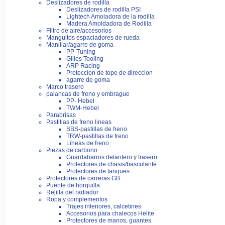
Deslizadores de rodilla
Deslizadores de rodilla PSI
Lightech Amoladora de la rodilla
Madera Amoldadora de Rodilla
Filtro de aire/accesorios
Manguitos espaciadores de rueda
Manillar/agarre de goma
PP-Tuning
Gilles Tooling
ARP Racing
Proteccion de tope de direccion
agarre de goma
Marco trasero
palancas de freno y embrague
PP- Hebel
TWM-Hebel
Parabrisas
Pastillas de freno lineas
SBS-pastillas de freno
TRW-pastillas de freno
Líneas de freno
Piezas de carbono
Guardabarros delantero y trasero
Protectores de chasis/basculante
Protectores de tanques
Protectores de carreras GB
Puente de horquilla
Rejilla del radiador
Ropa y complementos
Trajes interiores, calcetines
Accesorios para chalecos Helite
Protectores de manos, guantes