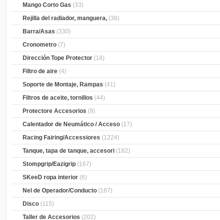
Mango Corto Gas
(33)
Rejilla del radiador, manguera,
(38)
Barra/Asas
(330)
Cronometro
(7)
Dirección Tope Protector
(18)
Filtro de aire
(4)
Soporte de Montaje, Rampas
(41)
Filtros de aceite, tornillos
(44)
Protectore Accesorios
(9)
Calentador de Neumático / Acceso
(17)
Racing Fairing/Accessiores
(1224)
Tanque, tapa de tanque, accesori
(182)
Stompgrip/Eazigrip
(167)
SKeeD ropa interior
(6)
Nel de Operador/Conducto
(187)
Disco
(115)
Taller de Accesorios
(202)