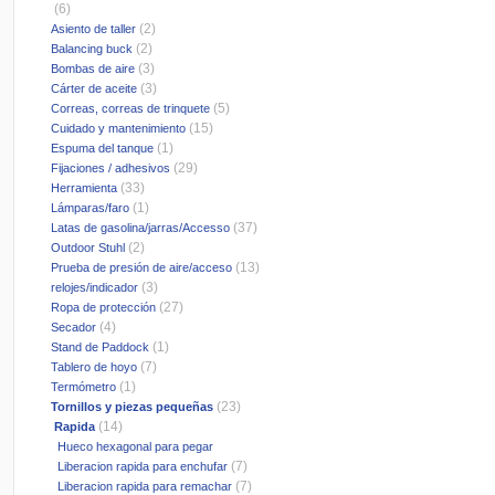
(6)
(2)
Asiento de taller
(2)
Balancing buck
(3)
Bombas de aire
(3)
Cárter de aceite
(5)
Correas, correas de trinquete
(15)
Cuidado y mantenimiento
(1)
Espuma del tanque
(29)
Fijaciones / adhesivos
(33)
Herramienta
(1)
Lámparas/faro
(37)
Latas de gasolina/jarras/Accesso
(2)
Outdoor Stuhl
(13)
Prueba de presión de aire/acceso
(3)
relojes/indicador
(27)
Ropa de protección
(4)
Secador
(1)
Stand de Paddock
(7)
Tablero de hoyo
(1)
Termómetro
(23)
Tornillos y piezas pequeñas
(14)
Rapida
Hueco hexagonal para pegar
(7)
Liberacion rapida para enchufar
(7)
Liberacion rapida para remachar