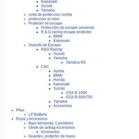
Kawasaki
Suzuki
Yamaha
cinta de proteccion contra
proteccion al calor
Protector de escape
Protección de escape universal
R & G racing escape protector
BMW
Kawasaki
Soporte de Escape
R&G Racing
Suzuki
Yamaha
Yamaha R6
CNC
Aprilia
BMW
Honda
Kawasaki
Suzuki
GSX-R 1000
GSX-R 600/750
Yamaha
Accesorios
Pilas
LP Batterie
Ropa y Accesorios
Bajo demanda, Calcetines
Oeste de airbag Accesorios
Accesorios
Guantes, protector de mano