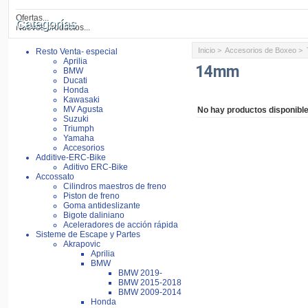
Ofertas...
Categorías
Nuevos productos...
Inicio
>
Accesorios de Boxeo
>
Resto Venta- especial
Aprilia
14mm
BMW
Ducati
Honda
Kawasaki
MV Agusta
No hay productos disponible
Suzuki
Triumph
Yamaha
Accesorios
Additive-ERC-Bike
Aditivo ERC-Bike
Accossato
Cilindros maestros de freno
Piston de freno
Goma antideslizante
Bigote daliniano
Aceleradores de acción rápida
Sisteme de Escape y Partes
Akrapovic
Aprilia
BMW
BMW 2019-
BMW 2015-2018
BMW 2009-2014
Honda