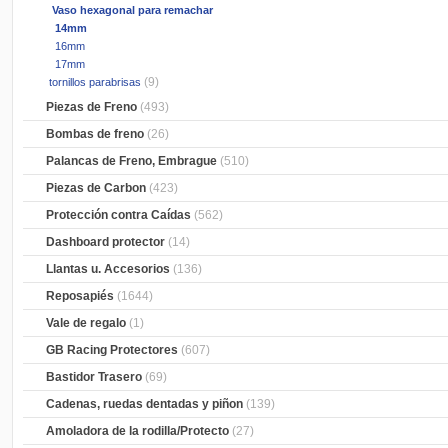
Vaso hexagonal para remachar
14mm
16mm
17mm
(9)
tornillos parabrisas
Piezas de Freno
(493)
Bombas de freno
(26)
Palancas de Freno, Embrague
(510)
Piezas de Carbon
(423)
Protección contra Caídas
(562)
Dashboard protector
(14)
Llantas u. Accesorios
(136)
Reposapiés
(1644)
Vale de regalo
(1)
GB Racing Protectores
(607)
Bastidor Trasero
(69)
Cadenas, ruedas dentadas y piñon
(139)
Amoladora de la rodilla/Protecto
(27)