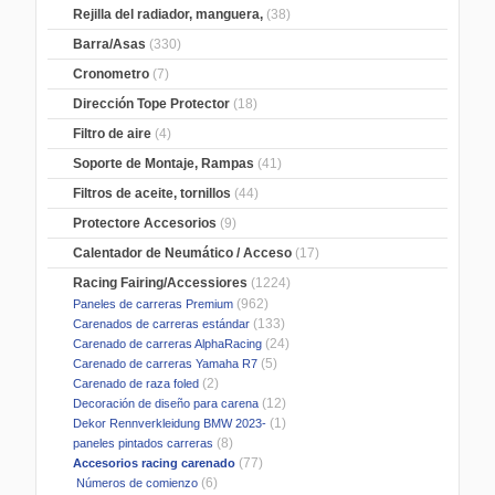
Rejilla del radiador, manguera,
(38)
Barra/Asas
(330)
Cronometro
(7)
Dirección Tope Protector
(18)
Filtro de aire
(4)
Soporte de Montaje, Rampas
(41)
Filtros de aceite, tornillos
(44)
Protectore Accesorios
(9)
Calentador de Neumático / Acceso
(17)
Racing Fairing/Accessiores
(1224)
(962)
Paneles de carreras Premium
(133)
Carenados de carreras estándar
(24)
Carenado de carreras AlphaRacing
(5)
Carenado de carreras Yamaha R7
(2)
Carenado de raza foled
(12)
Decoración de diseño para carena
(1)
Dekor Rennverkleidung BMW 2023-
(8)
paneles pintados carreras
(77)
Accesorios racing carenado
(6)
Números de comienzo