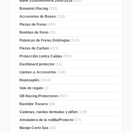
BMW S1000RR/HP4/ 2009-2018
(652)
Bonamici Racing
(315)
Accesorios de Boxeo
(218)
Piezas de Freno
(493)
Bombas de freno
(26)
Palancas de Freno, Embrague
(510)
Piezas de Carbon
(423)
Protección contra Caídas
(562)
Dashboard protector
(14)
Llantas u. Accesorios
(136)
Reposapiés
(1644)
Vale de regalo
(1)
GB Racing Protectores
(607)
Bastidor Trasero
(69)
Cadenas, ruedas dentadas y piñon
(139)
Amoladora de la rodilla/Protecto
(27)
Mango Corto Gas
(33)