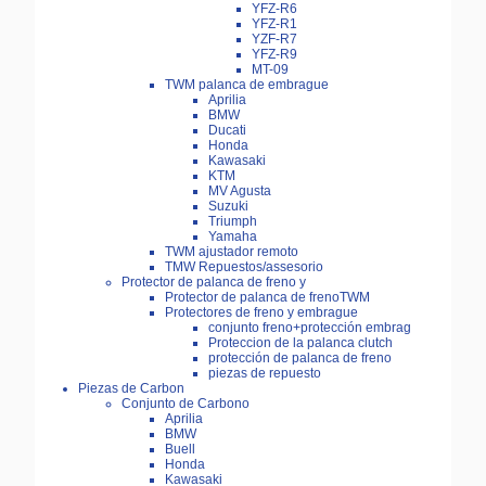
YFZ-R6
YFZ-R1
YZF-R7
YFZ-R9
MT-09
TWM palanca de embrague
Aprilia
BMW
Ducati
Honda
Kawasaki
KTM
MV Agusta
Suzuki
Triumph
Yamaha
TWM ajustador remoto
TMW Repuestos/assesorio
Protector de palanca de freno y
Protector de palanca de frenoTWM
Protectores de freno y embrague
conjunto freno+protección embrag
Proteccion de la palanca clutch
protección de palanca de freno
piezas de repuesto
Piezas de Carbon
Conjunto de Carbono
Aprilia
BMW
Buell
Honda
Kawasaki