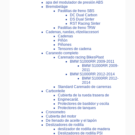
apa del modulador de presión ABS
Bremsbeläge
Pastillas de freno SBS
DC Dual Carbon
DS Dual Sinter
RST Racing Sinter
Pastillas de freno TRW
Cadenas, ruedas,-ritzel/accesori
Cadenas
Piñón
Piñones
Tensores de cadena
Caranedo completo
Carenado racing BikesPlast
BMW S1000RR 2009-2011
BMW S1000RR 2009-
2011
BMW S1000RR 2012-2014
BMW S1000RR 2012-
2014
Standard Carenado de carrerras
Carbonteile
Cubierta de la rueda trasera de
Enginecarát.
Protectores de bastidor y oscila
Protectores de tanques
Cronometro
Cubierta del motor
De llenado de aceite y el tapón
Deslizadores de rodilla
deslizador de rodilla de madera
Deslizadores de rodilla PSI