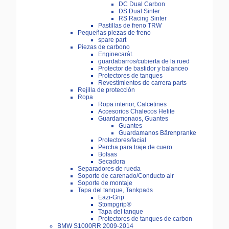
DC Dual Carbon
DS Dual Sinter
RS Racing Sinter
Pastillas de freno TRW
Pequeñas piezas de freno
spare part
Piezas de carbono
Enginecarát.
guardabarros/cubierta de la rued
Protector de bastidor y balanceo
Protectores de tanques
Revestimientos de carrera parts
Rejilla de protección
Ropa
Ropa interior, Calcetines
Accesorios Chalecos Helite
Guardamonaos, Guantes
Guantes
Guardamanos Bärenpranke
Protectores/facial
Percha para traje de cuero
Bolsas
Secadora
Separadores de rueda
Soporte de carenado/Conducto air
Soporte de montaje
Tapa del tanque, Tankpads
Eazi-Grip
Stompgrip®
Tapa del tanque
Protectores de tanques de carbon
BMW S1000RR 2009-2014