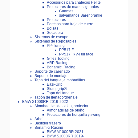
Accesorios para chalecos Helite
Protectores de manos, guantes
Guantes
salvamanos Bärenpranke
Protectores
Perchas para traje de cuero
Bolsas
Secadora
Sistemas de escape
Sistemas de Reposapies
PP-Tuning
PP517.F
PP517FRV-Full race
Gilles Tooling
ARP Racing
Bonamici Racing
Soporte de carenado
Soporte de montaje
Tapa del tanque, almohadillas
Eazi-Grip
Stompgrip®
Tapa del tanque
Tapón de llenado/drenaje
BMW S1000RR 2019-2022
Almohadillas de caída, protector
Almohadillas de otoño
Protectores de horquilla y swing
Árbol
Bastidor trasero
Bonamici Racing
BMW M1000RR 2021-
BMW S1000RR 2019-