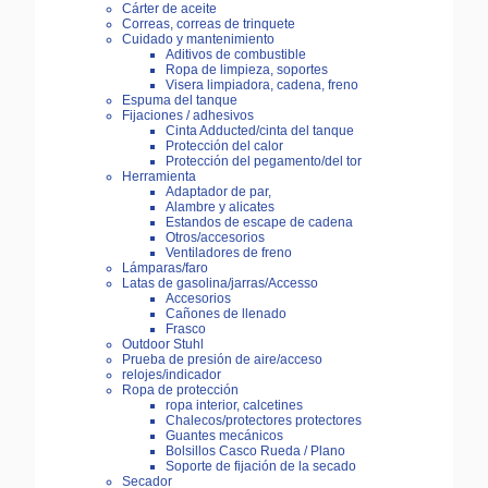
Cárter de aceite
Correas, correas de trinquete
Cuidado y mantenimiento
Aditivos de combustible
Ropa de limpieza, soportes
Visera limpiadora, cadena, freno
Espuma del tanque
Fijaciones / adhesivos
Cinta Adducted/cinta del tanque
Protección del calor
Protección del pegamento/del tor
Herramienta
Adaptador de par,
Alambre y alicates
Estandos de escape de cadena
Otros/accesorios
Ventiladores de freno
Lámparas/faro
Latas de gasolina/jarras/Accesso
Accesorios
Cañones de llenado
Frasco
Outdoor Stuhl
Prueba de presión de aire/acceso
relojes/indicador
Ropa de protección
ropa interior, calcetines
Chalecos/protectores protectores
Guantes mecánicos
Bolsillos Casco Rueda / Plano
Soporte de fijación de la secado
Secador