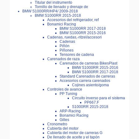
Titular del instrumento
Tornillo de llenado y drenaje de
BMW S1000RR/HP4/ 2009-2018
BMW S1000RR 2015-2018
Accesorios del refrigerador, ref
Bonamici Racing
BMW S1000RR 2017-2018
BMW S1000RR 2015-2016
Cadenas, ruedas,-ritzel/accesori
Cadenas
Piñón
Piñones
Tensores de cadena
Carenados de raza
Carenados de carreras BikesPlast
BMW S1000RR 2015-2016
BMW S1000RR 2017-2018
Standard Carenados de carreras
Accesorios carrera carenados
Cojines asiento/goma
Controles de avance
PP Tuning
Circuito inverso para el sistema
PP667.F
S1000RR 2015-2018
ARP-Racing
Bonamici Racing
Gilles
Cronometro
Cubierta del motor
Cubierta del motor de carreras G
De llenado de aceite y el tapón