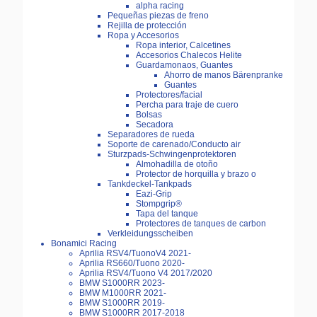
alpha racing
Pequeñas piezas de freno
Rejilla de protección
Ropa y Accesorios
Ropa interior, Calcetines
Accesorios Chalecos Helite
Guardamonaos, Guantes
Ahorro de manos Bärenpranke
Guantes
Protectores/facial
Percha para traje de cuero
Bolsas
Secadora
Separadores de rueda
Soporte de carenado/Conducto air
Sturzpads-Schwingenprotektoren
Almohadilla de otoño
Protector de horquilla y brazo o
Tankdeckel-Tankpads
Eazi-Grip
Stompgrip®
Tapa del tanque
Protectores de tanques de carbon
Verkleidungsscheiben
Bonamici Racing
Aprilia RSV4/TuonoV4 2021-
Aprilia RS660/Tuono 2020-
Aprilia RSV4/Tuono V4 2017/2020
BMW S1000RR 2023-
BMW M1000RR 2021-
BMW S1000RR 2019-
BMW S1000RR 2017-2018