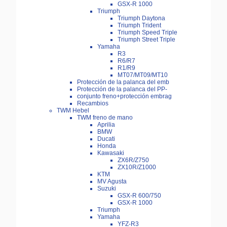
GSX-R 1000
Triumph
Triumph Daytona
Triumph Trident
Triumph Speed Triple
Triumph Street Triple
Yamaha
R3
R6/R7
R1/R9
MT07/MT09/MT10
Protección de la palanca del emb
Protección de la palanca del PP-
conjunto freno+protección embrag
Recambios
TWM Hebel
TWM freno de mano
Aprilia
BMW
Ducati
Honda
Kawasaki
ZX6R/Z750
ZX10R/Z1000
KTM
MV Agusta
Suzuki
GSX-R 600/750
GSX-R 1000
Triumph
Yamaha
YFZ-R3