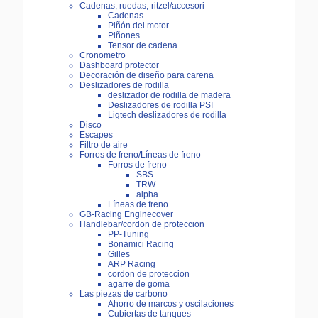
Cadenas, ruedas,-ritzel/accesori
Cadenas
Piñón del motor
Piñones
Tensor de cadena
Cronometro
Dashboard protector
Decoración de diseño para carena
Deslizadores de rodilla
deslizador de rodilla de madera
Deslizadores de rodilla PSI
Ligtech deslizadores de rodilla
Disco
Escapes
Filtro de aire
Forros de freno/Líneas de freno
Forros de freno
SBS
TRW
alpha
Líneas de freno
GB-Racing Enginecover
Handlebar/cordon de proteccion
PP-Tuning
Bonamici Racing
Gilles
ARP Racing
cordon de proteccion
agarre de goma
Las piezas de carbono
Ahorro de marcos y oscilaciones
Cubiertas de tanques