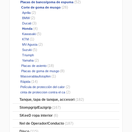
(52)
Placas de banco/goma de espuma
(26)
Corte de goma de musgo
(2)
Aprilia
(2)
BMW
(3)
Ducati
(4)
Honda
(5)
Kawasaki
(1)
KTM
(2)
MV Agusta
(5)
Suzuki
Triumph
(2)
Yamaha
(18)
Placas de asiento
(8)
Placas de goma de musgo
(1)
Wasserablaufstopfen
(14)
Rápida
(2)
Película de protección del calor
(2)
cinta de proteccion contra el ca
Tanque, tapa de tanque, accesori
(182)
Stompgrip/Eazigrip
(167)
SKeeD ropa interior
(6)
Nel de Operador/Conducto
(187)
Disco
(115)