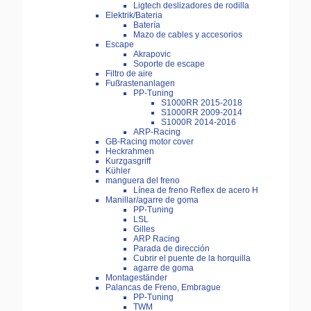
Ligtech deslizadores de rodilla
Elektrik/Bateria
Batería
Mazo de cables y accesorios
Escape
Akrapovic
Soporte de escape
Filtro de aire
Fußrastenanlagen
PP-Tuning
S1000RR 2015-2018
S1000RR 2009-2014
S1000R 2014-2016
ARP-Racing
GB-Racing motor cover
Heckrahmen
Kurzgasgriff
Kühler
manguera del freno
Línea de freno Reflex de acero H
Manillar/agarre de goma
PP-Tuning
LSL
Gilles
ARP Racing
Parada de dirección
Cubrir el puente de la horquilla
agarre de goma
Montageständer
Palancas de Freno, Embrague
PP-Tuning
TWM