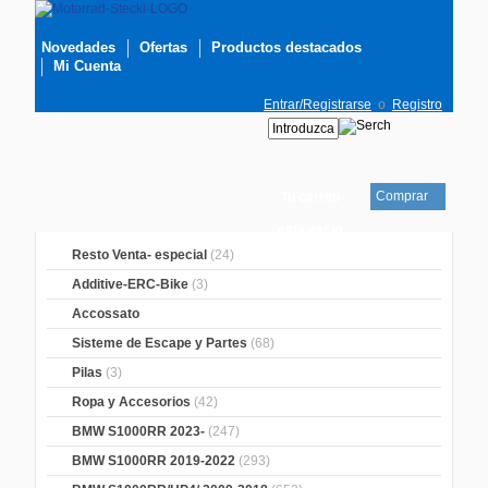
Novedades
Ofertas
Productos destacados
Mi Cuenta
Entrar/Registrarse
o
Registro
Comprar
Tu carrito
está vacío
Resto Venta- especial
(24)
Additive-ERC-Bike
(3)
Accossato
Sisteme de Escape y Partes
(68)
Pilas
(3)
Ropa y Accesorios
(42)
BMW S1000RR 2023-
(247)
BMW S1000RR 2019-2022
(293)