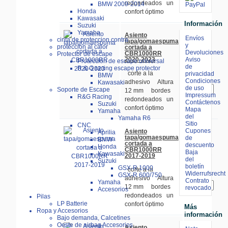
redondeados un
BMW 2009-2014
Honda
confort óptimo
Kawasaki
Información
Suzuki
Yamaha
39.90 €
Asiento
Envíos
cinta de proteccion contra
tapa/gomaespuma
incl. 19%
y
proteccion al calor
cortada a
IVA
Devoluciones
CBR1000RR
más
Protector de escape
gastos de
2020-2023
Aviso
Protección de escape universal
envío
de
R & G racing escape protector
corte a la
privacidad
BMW
Añadir:
Condiciones
adhesivo Altura
Kawasaki
de uso
Soporte de Escape
12 mm bordes
Impressum
R&G Racing
redondeados un
Contáctenos
Suzuki
confort óptimo
Mapa
Yamaha
del
Yamaha R6
Sitio
CNC
39.90 €
Cupones
Asiento
Aprilia
tapa/gomaespuma
de
incl. 19%
BMW
cortada a
IVA
descuento
Honda
CBR1000RR
más
Baja
Kawasaki
gastos de
2017-2019
del
Suzuki
envío
boletín
GSX-R 1000
corte a la
Widerrufsrecht
GSX-R 600/750
Añadir:
adhesivo Altura
Contrato
Yamaha
12 mm bordes
revocado
Accesorios
redondeados un
Pilas
LP Batterie
confort óptimo
Más
Ropa y Accesorios
información
Bajo demanda, Calcetines
Oeste de airbag Accesorios
39.90 €
Asiento