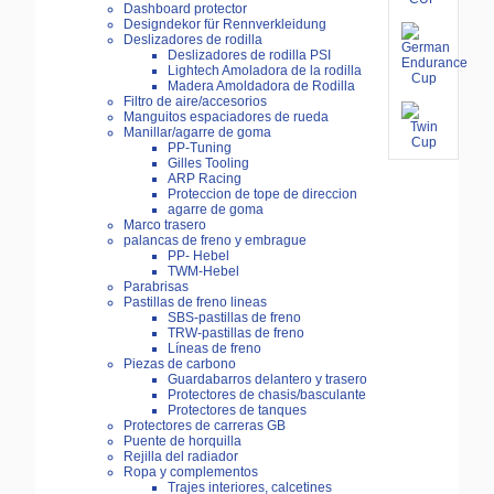
Dashboard protector
Designdekor für Rennverkleidung
Deslizadores de rodilla
Deslizadores de rodilla PSI
Lightech Amoladora de la rodilla
Madera Amoldadora de Rodilla
Filtro de aire/accesorios
Manguitos espaciadores de rueda
Manillar/agarre de goma
PP-Tuning
Gilles Tooling
ARP Racing
Proteccion de tope de direccion
agarre de goma
Marco trasero
palancas de freno y embrague
PP- Hebel
TWM-Hebel
Parabrisas
Pastillas de freno lineas
SBS-pastillas de freno
TRW-pastillas de freno
Líneas de freno
Piezas de carbono
Guardabarros delantero y trasero
Protectores de chasis/basculante
Protectores de tanques
Protectores de carreras GB
Puente de horquilla
Rejilla del radiador
Ropa y complementos
Trajes interiores, calcetines