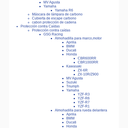
MV Agusta
Yamaha
Yamaha R6
Máscara de lámpara de carbono
Cubierta de escape carbono
cabon protección de cadena
Protección contra Caídas
Protección contra caídas
GSG Racing
Almohadilla para marco,motor
Aprilia
BMW
Ducati
Honda
CBR600RR
CBR1000RR
Kawasaki
ZX-6R
ZX-10R/Z900
MV Agusta
Suzuki
Triumph
Yamaha
YZF-R3
YZF-R6
YZF-R7
YZF-R1
Almohadilla para rueda delantera
Aprilia
BMW
Ducati
Honda