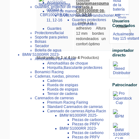
Nota
Accesorios
tapa/gomaespuma
incl. 19%
de la
Guantes, protector de mano
cortada a
IVA
batería
CBR1000RR 08-
más
Ahorro de manos
gastos de
11, 12-16
BÄRENPRANKE®Handschoner AIR
envío
Guantes protectores
Usuarios
corte a la
Bärenpranke®
Conectados
Añadir:
adhesivo Altura
Guantes
Protectores/facial
12 mm bordes
Actualmente
Soporte para pieles
hay 115 visitan
redondeados un
Bolsas
confort óptimo
Secador
importador
Botella de agua
BMW S1000RR 2023-
directo
Mostrando de
1
al
4
(de
4
Productos)
Almohadillas de choque
Almohadillas de choque
Horquilla,Basculante protectores
Bonamici Racing
Cadenas, ruedas, pinones
Cadenas
Patrocinador
Rueda de espigas
Rueda de espigas
Tensor de cadena
Carenados de carreras
Premium Racing Fairing
Standard Carenados de carreras
Carenado de carreras Alpha-Racin
BMW M1000RR 2025-
Piezas de carbono
Piezas de PRFV
BMW S1000RR 2023-
Piezas de carbono
Piezas de PRFV