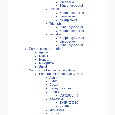
Limadeckel
Zündungsdeckel
Suzuki
Kupplungsdeckel
Limadeckel
pickup cover
Triumph
Zündungsdeckel
Kupplungsdeckel
Yamaha
Kupplungsdeckel
Limadeckel
Zündungsdeckel
Carbon canales de aire
Aprilia
Ducati
Honda
MV Agusta
Suzuki
Carbono de Fender frente y detra
Parte delantera del gua Carbon
Aprilia
BMW
Ducati
Harley Davidson
Honda
CBR1000RR
Kawasaki
ZX6R, ZX636
ZX10R
MV Agusta
Suzuki