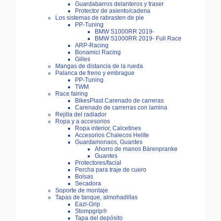
Guardabarros delanteros y traser
Protector de asiento/cadena
Los sistemas de rabrasten de pie
PP-Tuning
BMW S1000RR 2019-
BMW S1000RR 2019- Full Race
ARP-Racing
Bonamici Racing
Gilles
Mangas de distancia de la rueda
Palanca de freno y embrague
PP-Tuning
TWM
Race fairing
BikesPlast Carenado de carreras
Carenado de carrerras con lamina
Rejilla del radiador
Ropa y a accesorios
Ropa interior, Calcetines
Accesorios Chalecos Helite
Guardamonaos, Guantes
Ahorro de manos Bärenpranke
Guantes
Protectores/facial
Percha para traje de cuero
Bolsas
Secadora
Soporte de montaje
Tapas de tanque, almohadillas
Eazi-Grip
Stompgrip®
Tapa del depósito