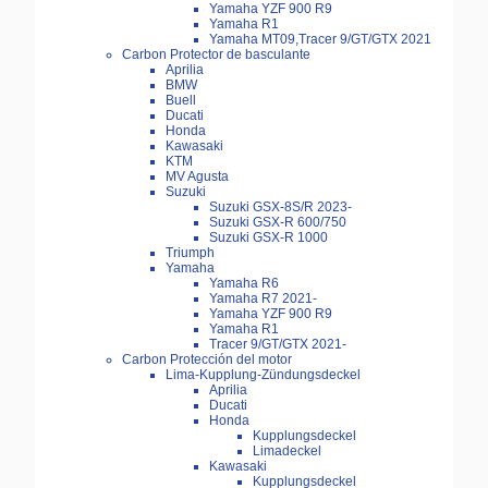
Yamaha YZF 900 R9
Yamaha R1
Yamaha MT09,Tracer 9/GT/GTX 2021
Carbon Protector de basculante
Aprilia
BMW
Buell
Ducati
Honda
Kawasaki
KTM
MV Agusta
Suzuki
Suzuki GSX-8S/R 2023-
Suzuki GSX-R 600/750
Suzuki GSX-R 1000
Triumph
Yamaha
Yamaha R6
Yamaha R7 2021-
Yamaha YZF 900 R9
Yamaha R1
Tracer 9/GT/GTX 2021-
Carbon Protección del motor
Lima-Kupplung-Zündungsdeckel
Aprilia
Ducati
Honda
Kupplungsdeckel
Limadeckel
Kawasaki
Kupplungsdeckel