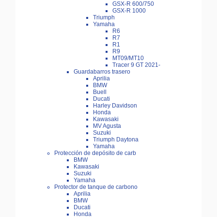
GSX-R 600/750
GSX-R 1000
Triumph
Yamaha
R6
R7
R1
R9
MT09/MT10
Tracer 9 GT 2021-
Guardabarros trasero
Aprilia
BMW
Buell
Ducati
Harley Davidson
Honda
Kawasaki
MV Agusta
Suzuki
Triumph Daytona
Yamaha
Protección de depósito de carb
BMW
Kawasaki
Suzuki
Yamaha
Protector de tanque de carbono
Aprilia
BMW
Ducati
Honda