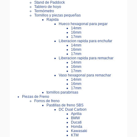
Stand de Paddock
Tablero de hoyo
Termómetro
Tornillos y piezas pequeñas
Rapida
Hueco hexagonal para pegar
14mm
16mm
17mm
Liberacion rapida para enchufar
14mm
16mm
17mm
Liberacion rapida para remachar
14mm
16mm
17mm
Vaso hexagonal para remachar
14mm
16mm
17mm
tornillos parabrisas
Piezas de Freno
Forros de freno
Pastillas de freno SBS
DC Dual Carbon
Aprilia
BMW
Ducati
Honda
Kawasaki
KTM