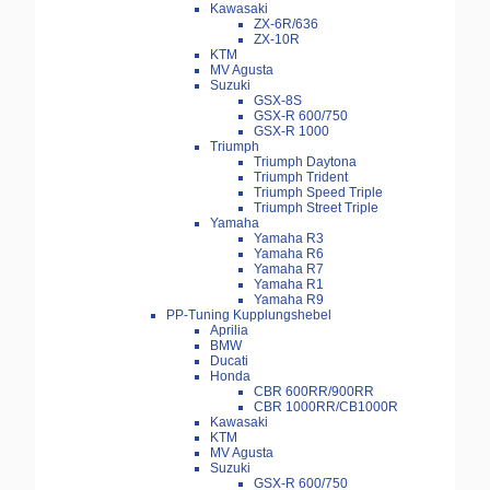
Kawasaki
ZX-6R/636
ZX-10R
KTM
MV Agusta
Suzuki
GSX-8S
GSX-R 600/750
GSX-R 1000
Triumph
Triumph Daytona
Triumph Trident
Triumph Speed Triple
Triumph Street Triple
Yamaha
Yamaha R3
Yamaha R6
Yamaha R7
Yamaha R1
Yamaha R9
PP-Tuning Kupplungshebel
Aprilia
BMW
Ducati
Honda
CBR 600RR/900RR
CBR 1000RR/CB1000R
Kawasaki
KTM
MV Agusta
Suzuki
GSX-R 600/750