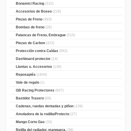
Bonamici Racing
(315)
Accesorios de Boxeo
(218)
Piezas de Freno
(493)
Bombas de freno
(26)
Palancas de Freno, Embrague
(510)
Piezas de Carbon
(423)
Protección contra Caídas
(562)
Dashboard protector
(14)
Llantas u. Accesorios
(136)
Reposapiés
(1644)
Vale de regalo
(1)
GB Racing Protectores
(607)
Bastidor Trasero
(69)
Cadenas, ruedas dentadas y piñon
(139)
Amoladora de la rodilla/Protecto
(27)
Mango Corto Gas
(33)
Rejilla del radiador, manguera,
(38)