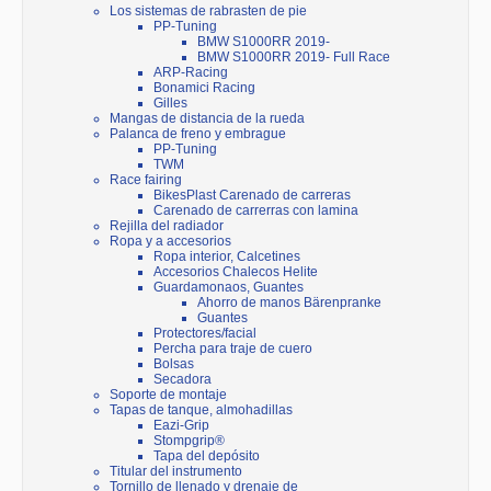
Los sistemas de rabrasten de pie
PP-Tuning
BMW S1000RR 2019-
BMW S1000RR 2019- Full Race
ARP-Racing
Bonamici Racing
Gilles
Mangas de distancia de la rueda
Palanca de freno y embrague
PP-Tuning
TWM
Race fairing
BikesPlast Carenado de carreras
Carenado de carrerras con lamina
Rejilla del radiador
Ropa y a accesorios
Ropa interior, Calcetines
Accesorios Chalecos Helite
Guardamonaos, Guantes
Ahorro de manos Bärenpranke
Guantes
Protectores/facial
Percha para traje de cuero
Bolsas
Secadora
Soporte de montaje
Tapas de tanque, almohadillas
Eazi-Grip
Stompgrip®
Tapa del depósito
Titular del instrumento
Tornillo de llenado y drenaje de