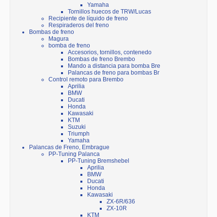
Yamaha
Tornillos huecos de TRW/Lucas
Recipiente de líquido de freno
Respiraderos del freno
Bombas de freno
Magura
bomba de freno
Accesorios, tornillos, contenedo
Bombas de freno Brembo
Mando a distancia para bomba Bre
Palancas de freno para bombas Br
Control remoto para Brembo
Aprilia
BMW
Ducati
Honda
Kawasaki
KTM
Suzuki
Triumph
Yamaha
Palancas de Freno, Embrague
PP-Tuning Palanca
PP-Tuning Bremshebel
Aprilia
BMW
Ducati
Honda
Kawasaki
ZX-6R/636
ZX-10R
KTM