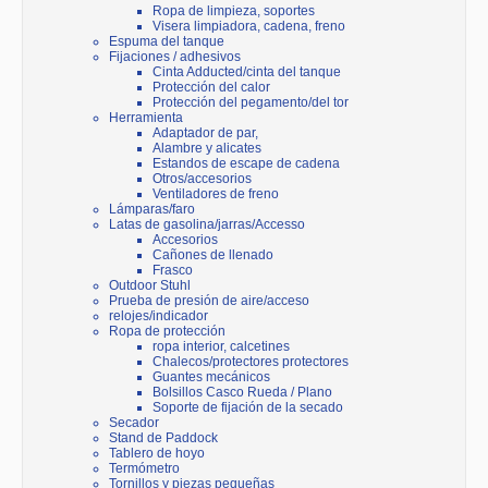
Ropa de limpieza, soportes
Visera limpiadora, cadena, freno
Espuma del tanque
Fijaciones / adhesivos
Cinta Adducted/cinta del tanque
Protección del calor
Protección del pegamento/del tor
Herramienta
Adaptador de par,
Alambre y alicates
Estandos de escape de cadena
Otros/accesorios
Ventiladores de freno
Lámparas/faro
Latas de gasolina/jarras/Accesso
Accesorios
Cañones de llenado
Frasco
Outdoor Stuhl
Prueba de presión de aire/acceso
relojes/indicador
Ropa de protección
ropa interior, calcetines
Chalecos/protectores protectores
Guantes mecánicos
Bolsillos Casco Rueda / Plano
Soporte de fijación de la secado
Secador
Stand de Paddock
Tablero de hoyo
Termómetro
Tornillos y piezas pequeñas