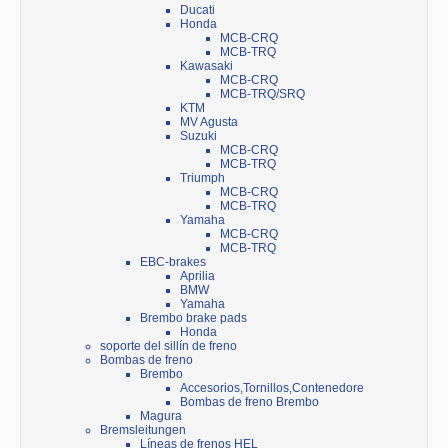
Ducati
Honda
MCB-CRQ
MCB-TRQ
Kawasaki
MCB-CRQ
MCB-TRQ/SRQ
KTM
MV Agusta
Suzuki
MCB-CRQ
MCB-TRQ
Triumph
MCB-CRQ
MCB-TRQ
Yamaha
MCB-CRQ
MCB-TRQ
EBC-brakes
Aprilia
BMW
Yamaha
Brembo brake pads
Honda
soporte del sillín de freno
Bombas de freno
Brembo
Accesorios,Tornillos,Contenedore
Bombas de freno Brembo
Magura
Bremsleitungen
Líneas de frenos HEL