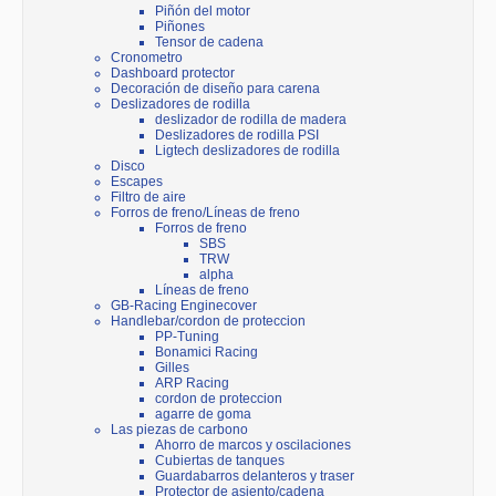
Piñón del motor
Piñones
Tensor de cadena
Cronometro
Dashboard protector
Decoración de diseño para carena
Deslizadores de rodilla
deslizador de rodilla de madera
Deslizadores de rodilla PSI
Ligtech deslizadores de rodilla
Disco
Escapes
Filtro de aire
Forros de freno/Líneas de freno
Forros de freno
SBS
TRW
alpha
Líneas de freno
GB-Racing Enginecover
Handlebar/cordon de proteccion
PP-Tuning
Bonamici Racing
Gilles
ARP Racing
cordon de proteccion
agarre de goma
Las piezas de carbono
Ahorro de marcos y oscilaciones
Cubiertas de tanques
Guardabarros delanteros y traser
Protector de asiento/cadena