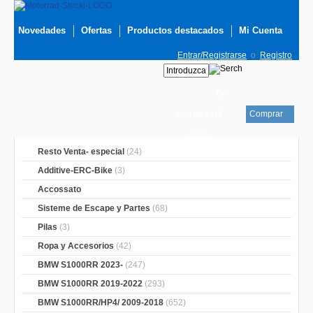
Novedades
Ofertas
Productos destacados
Mi Cuenta
Entrar/Registrarse
o
Registro
Tu
Comprar
carrito está
vacío
Resto Venta- especial
(24)
Additive-ERC-Bike
(3)
Accossato
Sisteme de Escape y Partes
(68)
Pilas
(3)
Ropa y Accesorios
(42)
BMW S1000RR 2023-
(247)
BMW S1000RR 2019-2022
(293)
BMW S1000RR/HP4/ 2009-2018
(652)