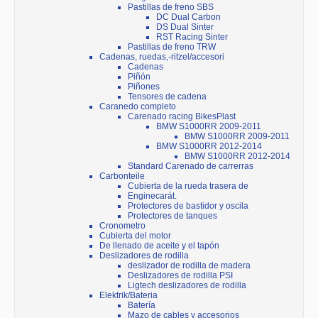
Pastillas de freno SBS
DC Dual Carbon
DS Dual Sinter
RST Racing Sinter
Pastillas de freno TRW
Cadenas, ruedas,-ritzel/accesori
Cadenas
Piñón
Piñones
Tensores de cadena
Caranedo completo
Carenado racing BikesPlast
BMW S1000RR 2009-2011
BMW S1000RR 2009-2011
BMW S1000RR 2012-2014
BMW S1000RR 2012-2014
Standard Carenado de carrerras
Carbonteile
Cubierta de la rueda trasera de
Enginecarát.
Protectores de bastidor y oscila
Protectores de tanques
Cronometro
Cubierta del motor
De llenado de aceite y el tapón
Deslizadores de rodilla
deslizador de rodilla de madera
Deslizadores de rodilla PSI
Ligtech deslizadores de rodilla
Elektrik/Bateria
Batería
Mazo de cables y accesorios