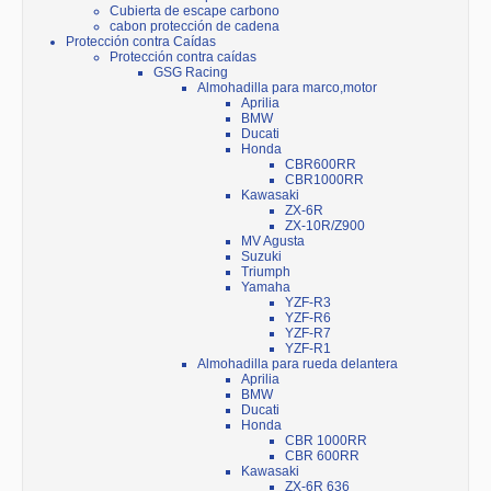
Cubierta de escape carbono
cabon protección de cadena
Protección contra Caídas
Protección contra caídas
GSG Racing
Almohadilla para marco,motor
Aprilia
BMW
Ducati
Honda
CBR600RR
CBR1000RR
Kawasaki
ZX-6R
ZX-10R/Z900
MV Agusta
Suzuki
Triumph
Yamaha
YZF-R3
YZF-R6
YZF-R7
YZF-R1
Almohadilla para rueda delantera
Aprilia
BMW
Ducati
Honda
CBR 1000RR
CBR 600RR
Kawasaki
ZX-6R 636