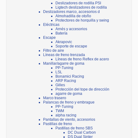
Deslizadores de rodilla PSI
Ligtech deslizadores de rodilla
Deslizadores marco, accesorios d
Almohadilla de otoño
Protectores de horquilla y swing
Eléctricas
Arnés y accesorios
Batería
Escape
Akrapovic
Soporte de escape
Filtro de aire
Líneas de freno trenzada
Líneas de freno Reflex de acero
Manillar/agarre de goma
PP-Tuning
LSL
Bonamici Racing
ARP Racing
Gilles
Protección del tope de dirección
agarre de goma
Marco trasero
Palancas de freno y embrague
PP-Tuning
TWM
alpha racing
Pantallas de viento, accesorios
Pastillas de freno
Pastillas de freno SBS
DC Dual Carbon
DS Dual Sinter