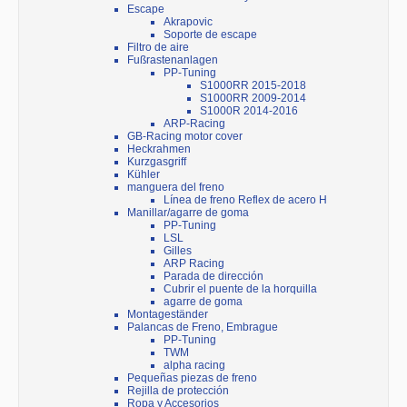
Escape
Akrapovic
Soporte de escape
Filtro de aire
Fußrastenanlagen
PP-Tuning
S1000RR 2015-2018
S1000RR 2009-2014
S1000R 2014-2016
ARP-Racing
GB-Racing motor cover
Heckrahmen
Kurzgasgriff
Kühler
manguera del freno
Línea de freno Reflex de acero H
Manillar/agarre de goma
PP-Tuning
LSL
Gilles
ARP Racing
Parada de dirección
Cubrir el puente de la horquilla
agarre de goma
Montageständer
Palancas de Freno, Embrague
PP-Tuning
TWM
alpha racing
Pequeñas piezas de freno
Rejilla de protección
Ropa y Accesorios