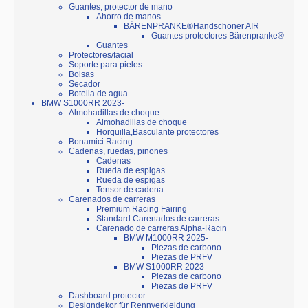
Guantes, protector de mano
Ahorro de manos
BÄRENPRANKE®Handschoner AIR
Guantes protectores Bärenpranke®
Guantes
Protectores/facial
Soporte para pieles
Bolsas
Secador
Botella de agua
BMW S1000RR 2023-
Almohadillas de choque
Almohadillas de choque
Horquilla,Basculante protectores
Bonamici Racing
Cadenas, ruedas, pinones
Cadenas
Rueda de espigas
Rueda de espigas
Tensor de cadena
Carenados de carreras
Premium Racing Fairing
Standard Carenados de carreras
Carenado de carreras Alpha-Racin
BMW M1000RR 2025-
Piezas de carbono
Piezas de PRFV
BMW S1000RR 2023-
Piezas de carbono
Piezas de PRFV
Dashboard protector
Designdekor für Rennverkleidung