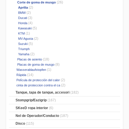
(26)
Corte de goma de musgo
(2)
Aprilia
(2)
BMW
(3)
Ducati
(4)
Honda
(5)
Kawasaki
(1)
KTM
(2)
MV Agusta
(5)
Suzuki
Triumph
(2)
Yamaha
(18)
Placas de asiento
(8)
Placas de goma de musgo
(1)
Wasserablaufstopfen
(14)
Rápida
(2)
Película de protección del calor
(2)
cinta de proteccion contra el ca
Tanque, tapa de tanque, accesori
(182)
Stompgrip/Eazigrip
(167)
SKeeD ropa interior
(6)
Nel de Operador/Conducto
(187)
Disco
(115)