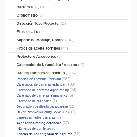
Barra/Asas
(330)
Cronometro
(7)
Dirección Tope Protector
(18)
Filtro de aire
(4)
Soporte de Montaje, Rampas
(41)
Filtros de aceite, tornillos
(44)
Protectore Accesorios
(9)
Calentador de Neumático / Acceso
(17)
Racing Fairing/Accessiores
(1224)
(962)
Paneles de carreras Premium
(133)
Carenados de carreras estándar
(24)
Carenado de carreras AlphaRacing
(5)
Carenado de carreras Yamaha R7
(2)
Carenado de raza foled
(12)
Decoración de diseño para carena
(1)
Dekor Rennverkleidung BMW 2023-
(8)
paneles pintados carreras
(77)
Accesorios racing carenado
(6)
Números de comienzo
(52)
Placas de banco/goma de espuma