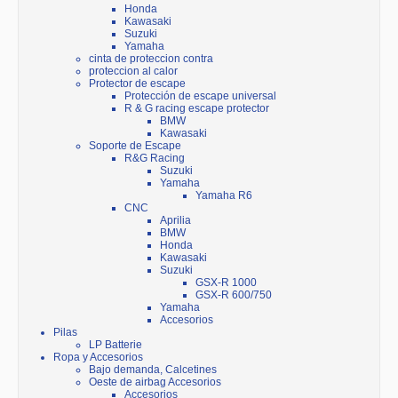
Honda
Kawasaki
Suzuki
Yamaha
cinta de proteccion contra
proteccion al calor
Protector de escape
Protección de escape universal
R & G racing escape protector
BMW
Kawasaki
Soporte de Escape
R&G Racing
Suzuki
Yamaha
Yamaha R6
CNC
Aprilia
BMW
Honda
Kawasaki
Suzuki
GSX-R 1000
GSX-R 600/750
Yamaha
Accesorios
Pilas
LP Batterie
Ropa y Accesorios
Bajo demanda, Calcetines
Oeste de airbag Accesorios
Accesorios