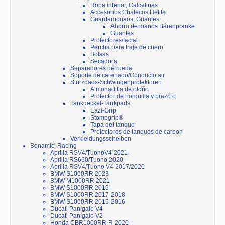
Ropa interior, Calcetines
Accesorios Chalecos Helite
Guardamonaos, Guantes
Ahorro de manos Bärenpranke
Guantes
Protectores/facial
Percha para traje de cuero
Bolsas
Secadora
Separadores de rueda
Soporte de carenado/Conducto air
Sturzpads-Schwingenprotektoren
Almohadilla de otoño
Protector de horquilla y brazo o
Tankdeckel-Tankpads
Eazi-Grip
Stompgrip®
Tapa del tanque
Protectores de tanques de carbon
Verkleidungsscheiben
Bonamici Racing
Aprilia RSV4/TuonoV4 2021-
Aprilia RS660/Tuono 2020-
Aprilia RSV4/Tuono V4 2017/2020
BMW S1000RR 2023-
BMW M1000RR 2021-
BMW S1000RR 2019-
BMW S1000RR 2017-2018
BMW S1000RR 2015-2016
Ducati Panigale V4
Ducati Panigale V2
Honda CBR1000RR-R 2020-