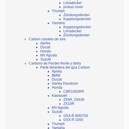
Limadeckel
pickup cover
Triumph
Zündungsdeckel
Kupplungsdeckel
Yamaha
Kupplungsdeckel
Limadeckel
Zündungsdeckel
Carbon canales de aire
Aprilia
Ducati
Honda
MV Agusta
Suzuki
Carbono de Fender frente y detra
Parte delantera del gua Carbon
Aprilia
BMW
Ducati
Harley Davidson
Honda
CBR1000RR
Kawasaki
ZX6R, ZX636
ZX10R
MV Agusta
Suzuki
GSX-R 600/750
GSX-R 1000
Triumph
Yamaha