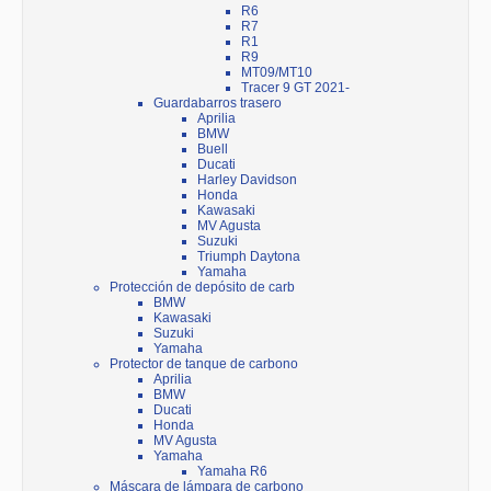
R6
R7
R1
R9
MT09/MT10
Tracer 9 GT 2021-
Guardabarros trasero
Aprilia
BMW
Buell
Ducati
Harley Davidson
Honda
Kawasaki
MV Agusta
Suzuki
Triumph Daytona
Yamaha
Protección de depósito de carb
BMW
Kawasaki
Suzuki
Yamaha
Protector de tanque de carbono
Aprilia
BMW
Ducati
Honda
MV Agusta
Yamaha
Yamaha R6
Máscara de lámpara de carbono