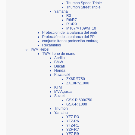
Triumph Speed Triple
Triumph Street Triple
Yamaha
R3
R6/R7
R1/R9
MT07/MT09/MT10
Protección de la palanca del emb
Protección de la palanca del PP-
conjunto freno+protección embrag
Recambios
TWM Hebel
TWM freno de mano
Aprilia
BMW
Ducati
Honda
Kawasaki
ZX6R/Z750
ZX10R/Z1000
KTM
MV Agusta
Suzuki
GSX-R 600/750
GSX-R 1000
Triumph
Yamaha
YFZ-R3
YFZ-R6
YFZ-R1
YZF-R7
YFZ-R9