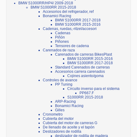
BMW S1000RR/HP4/ 2009-2018
BMW S1000RR 2015-2018
Accesorios del refrigerador, ref
Bonamici Racing
BMW S1000RR 2017-2018
BMW S1000RR 2015-2016
Cadenas, ruedas,-ritzel/accesori
Cadenas
Piñón
Piñones
Tensores de cadena
Carenados de raza
Carenados de carreras BikesPlast
BMW S1000RR 2015-2016
BMW S1000RR 2017-2018
Standard Carenados de carreras
Accesorios carrera carenados
Cojines asiento/goma
Controles de avance
PP Tuning
Circuito inverso para el sistema
PP667.F
S1000RR 2015-2018
ARP-Racing
Bonamici Racing
Gilles
Cronometro
Cubierta del motor
Cubierta del motor de carreras G
De llenado de aceite y el tapón
Deslizadores de rodilla
deslizador de rodilla de madera