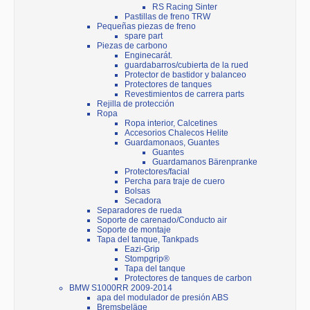
RS Racing Sinter
Pastillas de freno TRW
Pequeñas piezas de freno
spare part
Piezas de carbono
Enginecarát.
guardabarros/cubierta de la rued
Protector de bastidor y balanceo
Protectores de tanques
Revestimientos de carrera parts
Rejilla de protección
Ropa
Ropa interior, Calcetines
Accesorios Chalecos Helite
Guardamonaos, Guantes
Guantes
Guardamanos Bärenpranke
Protectores/facial
Percha para traje de cuero
Bolsas
Secadora
Separadores de rueda
Soporte de carenado/Conducto air
Soporte de montaje
Tapa del tanque, Tankpads
Eazi-Grip
Stompgrip®
Tapa del tanque
Protectores de tanques de carbon
BMW S1000RR 2009-2014
apa del modulador de presión ABS
Bremsbeläge