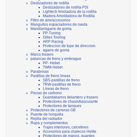
Deslizadores de rodilla
Deslizadores de rodilla PSI
Lightech Amoladora de la rodilla
Madera Amoldadora de Rodilla
Filtro de aire/accesorios
Manguitos espaciadores de rueda
Manillar/agarre de goma
PP-Tuning
Gilles Tooling
ARP Racing
Proteccion de tope de direccion
agarre de goma
Marco trasero
palancas de freno y embrague
PP- Hebel
TWM-Hebel
Parabrisas
Pastillas de freno lineas
SBS-pastillas de freno
TRW-pastillas de freno
Líneas de freno
Piezas de carbono
Guardabarros delantero y trasero
Protectores de chasis/basculante
Protectores de tanques
Protectores de carreras GB
Puente de horquilla
Rejilla del radiador
Ropa y complementos
Trajes interiores, calcetines
Accesorios para chalecos Helite
Protectores de manos, guantes