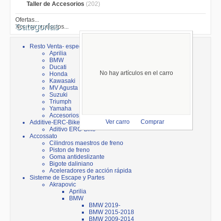
Taller de Accesorios
(202)
Ofertas...
Categorías
Nuevos productos...
Resto Venta- especial
Aprilia
BMW
Ducati
No hay artículos en el carro
Honda
Kawasaki
MV Agusta
Suzuki
Triumph
Yamaha
Accesorios
Additive-ERC-Bike
Ver carro
Comprar
Aditivo ERC-Bike
Accossato
Cilindros maestros de freno
Piston de freno
Goma antideslizante
Bigote daliniano
Aceleradores de acción rápida
Sisteme de Escape y Partes
Akrapovic
Aprilia
BMW
BMW 2019-
BMW 2015-2018
BMW 2009-2014