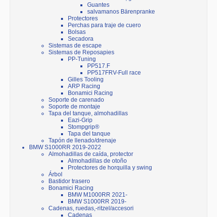
Guantes
salvamanos Bärenpranke
Protectores
Perchas para traje de cuero
Bolsas
Secadora
Sistemas de escape
Sistemas de Reposapies
PP-Tuning
PP517.F
PP517FRV-Full race
Gilles Tooling
ARP Racing
Bonamici Racing
Soporte de carenado
Soporte de montaje
Tapa del tanque, almohadillas
Eazi-Grip
Stompgrip®
Tapa del tanque
Tapón de llenado/drenaje
BMW S1000RR 2019-2022
Almohadillas de caída, protector
Almohadillas de otoño
Protectores de horquilla y swing
Árbol
Bastidor trasero
Bonamici Racing
BMW M1000RR 2021-
BMW S1000RR 2019-
Cadenas, ruedas,-ritzel/accesori
Cadenas