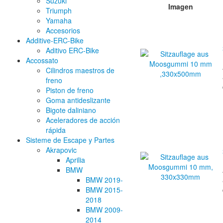
Suzuki
Imagen
Triumph
Yamaha
Accesorios
Additive-ERC-Bike
Aditivo ERC-Bike
Accossato
Cilindros maestros de
freno
Piston de freno
Goma antideslizante
Bigote daliniano
Aceleradores de acción
rápida
Sisteme de Escape y Partes
Akrapovic
Aprilia
BMW
BMW 2019-
BMW 2015-
2018
BMW 2009-
2014