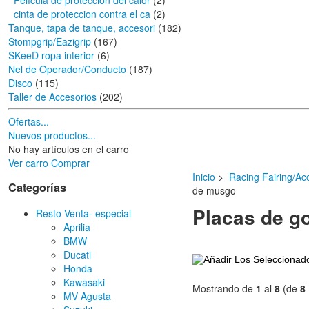
Película de protección del calor
(2)
cinta de proteccion contra el ca
(2)
Tanque, tapa de tanque, accesori
(182)
Stompgrip/Eazigrip
(167)
SKeeD ropa interior
(6)
Nel de Operador/Conducto
(187)
Disco
(115)
Taller de Accesorios
(202)
Ofertas...
Nuevos productos...
No hay artículos en el carro
Ver carro
Comprar
Inicio
>
Racing Fairing/Ac
Categorías
de musgo
Placas de 
Resto Venta- especial
Aprilia
BMW
Ducati
Honda
Kawasaki
Mostrando de
1
al
8
(de
8
MV Agusta