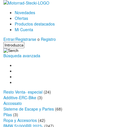
Novedades
Ofertas
Productos destacados
Mi Cuenta
Entrar/Registrarse
o
Registro
Búsqueda avanzada
Resto Venta- especial
(24)
Additive-ERC-Bike
(3)
Accossato
Sisteme de Escape y Partes
(68)
Pilas
(3)
Ropa y Accesorios
(42)
BMW S1000RR 2023-
(247)