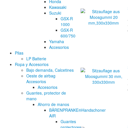
Honda
Kawasaki
Suzuki
GSX-R
1000
GSX-R
600/750
Yamaha
Accesorios
Pilas
LP Batterie
Ropa y Accesorios
Bajo demanda, Calcetines
Oeste de airbag
Accesorios
Accesorios
Guantes, protector de
mano
Ahorro de manos
BÄRENPRANKE®Handschoner
AIR
Guantes
protectores