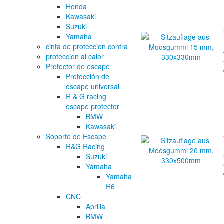
Honda
Kawasaki
Suzuki
Yamaha
cinta de proteccion contra
proteccion al calor
Protector de escape
Protección de
escape universal
R & G racing
escape protector
BMW
Kawasaki
Soporte de Escape
R&G Racing
Suzuki
Yamaha
Yamaha
R6
CNC
Aprilia
BMW