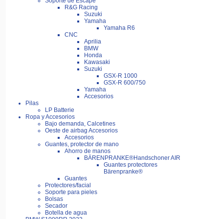
Soporte de Escape
R&G Racing
Suzuki
Yamaha
Yamaha R6
CNC
Aprilia
BMW
Honda
Kawasaki
Suzuki
GSX-R 1000
GSX-R 600/750
Yamaha
Accesorios
Pilas
LP Batterie
Ropa y Accesorios
Bajo demanda, Calcetines
Oeste de airbag Accesorios
Accesorios
Guantes, protector de mano
Ahorro de manos
BÄRENPRANKE®Handschoner AIR
Guantes protectores
Bärenpranke®
Guantes
Protectores/facial
Soporte para pieles
Bolsas
Secador
Botella de agua