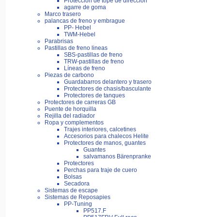
Proteccion de tope de direccion
agarre de goma
Marco trasero
palancas de freno y embrague
PP- Hebel
TWM-Hebel
Parabrisas
Pastillas de freno lineas
SBS-pastillas de freno
TRW-pastillas de freno
Líneas de freno
Piezas de carbono
Guardabarros delantero y trasero
Protectores de chasis/basculante
Protectores de tanques
Protectores de carreras GB
Puente de horquilla
Rejilla del radiador
Ropa y complementos
Trajes interiores, calcetines
Accesorios para chalecos Helite
Protectores de manos, guantes
Guantes
salvamanos Bärenpranke
Protectores
Perchas para traje de cuero
Bolsas
Secadora
Sistemas de escape
Sistemas de Reposapies
PP-Tuning
PP517.F