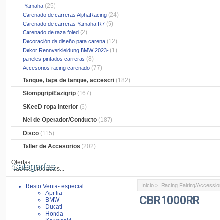
(25)
Yamaha
(24)
Carenado de carreras AlphaRacing
(5)
Carenado de carreras Yamaha R7
(2)
Carenado de raza foled
(12)
Decoración de diseño para carena
(1)
Dekor Rennverkleidung BMW 2023-
(8)
paneles pintados carreras
(77)
Accesorios racing carenado
Tanque, tapa de tanque, accesori
(182)
Stompgrip/Eazigrip
(167)
SKeeD ropa interior
(6)
Nel de Operador/Conducto
(187)
Disco
(115)
Taller de Accesorios
(202)
Ofertas...
Categorías
Nuevos productos...
Inicio
>
Racing Fairing/Accessio
Resto Venta- especial
Aprilia
CBR1000RR
BMW
Ducati
Honda