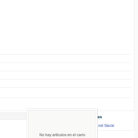
Enlaces Importantes
⇒ zum Renntraining mit Stecki
No hay artículos en el carro
Idiomas