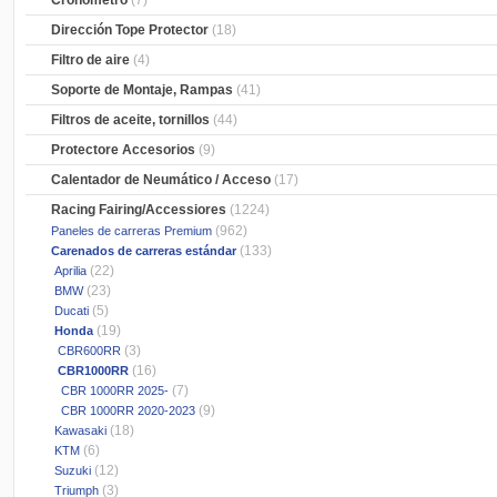
Cronometro
(7)
Dirección Tope Protector
(18)
Filtro de aire
(4)
Soporte de Montaje, Rampas
(41)
Filtros de aceite, tornillos
(44)
Protectore Accesorios
(9)
Calentador de Neumático / Acceso
(17)
Racing Fairing/Accessiores
(1224)
(962)
Paneles de carreras Premium
(133)
Carenados de carreras estándar
(22)
Aprilia
(23)
BMW
(5)
Ducati
(19)
Honda
(3)
CBR600RR
(16)
CBR1000RR
(7)
CBR 1000RR 2025-
(9)
CBR 1000RR 2020-2023
(18)
Kawasaki
(6)
KTM
(12)
Suzuki
(3)
Triumph