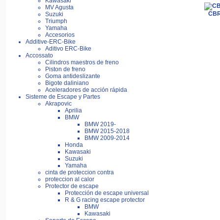
Kawasaki
MV Agusta
CBR
Suzuki
Triumph
Yamaha
Accesorios
Additive-ERC-Bike
Aditivo ERC-Bike
Accossato
Cilindros maestros de freno
Piston de freno
Goma antideslizante
Bigote daliniano
Aceleradores de acción rápida
Sisteme de Escape y Partes
Akrapovic
Aprilia
BMW
BMW 2019-
BMW 2015-2018
BMW 2009-2014
Honda
Kawasaki
Suzuki
Yamaha
cinta de proteccion contra
proteccion al calor
Protector de escape
Protección de escape universal
R & G racing escape protector
BMW
Kawasaki