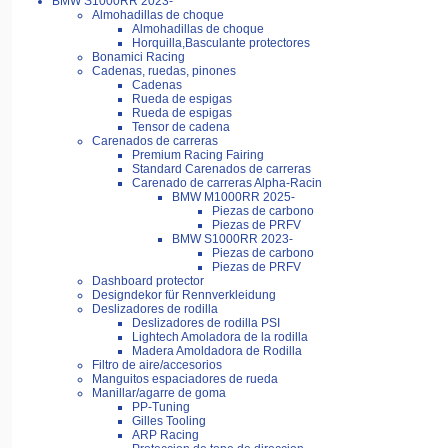
BMW S1000RR 2023-
Almohadillas de choque
Almohadillas de choque
Horquilla,Basculante protectores
Bonamici Racing
Cadenas, ruedas, pinones
Cadenas
Rueda de espigas
Rueda de espigas
Tensor de cadena
Carenados de carreras
Premium Racing Fairing
Standard Carenados de carreras
Carenado de carreras Alpha-Racin
BMW M1000RR 2025-
Piezas de carbono
Piezas de PRFV
BMW S1000RR 2023-
Piezas de carbono
Piezas de PRFV
Dashboard protector
Designdekor für Rennverkleidung
Deslizadores de rodilla
Deslizadores de rodilla PSI
Lightech Amoladora de la rodilla
Madera Amoldadora de Rodilla
Filtro de aire/accesorios
Manguitos espaciadores de rueda
Manillar/agarre de goma
PP-Tuning
Gilles Tooling
ARP Racing