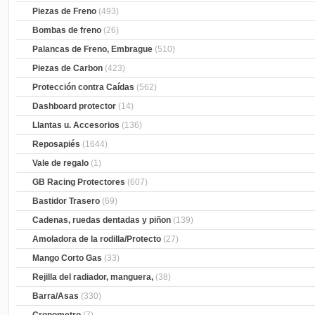
Piezas de Freno
(493)
Bombas de freno
(26)
Palancas de Freno, Embrague
(510)
Piezas de Carbon
(423)
Protección contra Caídas
(562)
Dashboard protector
(14)
Llantas u. Accesorios
(136)
Reposapiés
(1644)
Vale de regalo
(1)
GB Racing Protectores
(607)
Bastidor Trasero
(69)
Cadenas, ruedas dentadas y piñon
(139)
Amoladora de la rodilla/Protecto
(27)
Mango Corto Gas
(33)
Rejilla del radiador, manguera,
(38)
Barra/Asas
(330)