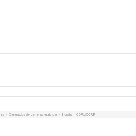
res
>
Carenados de carreras estándar
>
Honda
> CBR1000RR