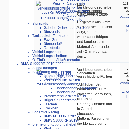
111
Carbonteile
Puig
Verkleidungsscheibe
GFK-Teile
inkl
Z-Racer Honda
Mw
BMW S1000RR 2023-
CBR1000RR 2020-
z
Carbonteile
Versan
GFK-Teile
Hergestellt aus 3 mm
Sturzpads
... w
starkem, schlagfestem
Gabel-u. Schwingenprotektoren
In
Sturzpads
Acryl, einem
Tankdeckel-, Tankpads
widerstandsfähigen
Eazi-Grip
und langlebigem
Stompgrip®
Material. Abgerundet
Tankdeckel
auf> 2 mm (gemäß
Verkleidungshalter
Verkleidungsscheiben
den...
Öl-Einfüll-, und Ablaßschraube
BMW S1000RR 2019-2022
Auspuffanlagen
15.
Verkleidungsscheiben-
Bekleidung und Zubehör
Schrauben
inkl
Unteranzüge, Socken
verschiedene Farben
Mw
z
Zubehör Helite-Westen
Versan
Handschoner, Handschuhe
Schrauben Set
Handschoner Bärenpranke
bestehend aus 8 x
... w
Handschuhe
eloxierten Schrauben,
Protektoren/Gesichtsschutz
In
Kunststoff -
Bügel für Lederkombi
Unterlegscheiben und
Taschen
Trockner
in Gummi
Bonamici Racing
eingegossenen
BMW M1000RR 2021-
Muttern. Passend für
BMW S1000RR 2019-
die Montage von...
Brems-und Kupplungshebel
PP-Tuning