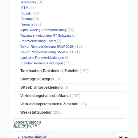
(18)
Kawasaki
(6)
KTM
(12)
Suzuki
(3)
Triumph
(25)
Yamaha
(24)
Alpha-Racing Rennverkleidung
(5)
Racingverkleidungen R7 Schwarz
(2)
Rennverkleidung Foliert
(12)
Dekor Rennverkleidung BMW 2019-
(1)
Dekor Rennverkleidung BMW 2023-
(8)
Lackierte Rennverkleidungen
(77)
Zubehör Rennverkleidungen
Tankhauben,Tankdeckel, Zubehör
(182)
Stompgrip/Eazigrip
(167)
SKeeD Unterbekleidung
(6)
Verkleidungshalter/Luftkanal
(187)
Verkleidungsscheiben u.Zubehör
(115)
Werkstattzubehör
(202)
Sonderangebote ...
Kategorien
Neue Artikel ...
Startseite
>
Restposten-Sonderverkauf
Wichtige