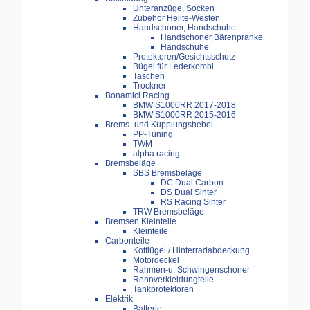
Unteranzüge, Socken
Zubehör Helite-Westen
Handschoner, Handschuhe
Handschoner Bärenpranke
Handschuhe
Protektoren/Gesichtsschutz
Bügel für Lederkombi
Taschen
Trockner
Bonamici Racing
BMW S1000RR 2017-2018
BMW S1000RR 2015-2016
Brems- und Kupplungshebel
PP-Tuning
TWM
alpha racing
Bremsbeläge
SBS Bremsbeläge
DC Dual Carbon
DS Dual Sinter
RS Racing Sinter
TRW Bremsbeläge
Bremsen Kleinteile
Kleinteile
Carbonteile
Kotflügel / Hinterradabdeckung
Motordeckel
Rahmen-u. Schwingenschoner
Rennverkleidungteile
Tankprotektoren
Elektrik
Batterie