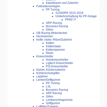
Kabelbaum und Zubehör
Fußrastenanlagen
PP Tuning
S1000RR 2015-2018
Umkehrschaltung für PP Anlage
PP667.F
ARP-Racing
Bonamici Racing
Gilles
GB Racing Motordeckel
Heckrahmen
Kette,-räder,-Ritzel/Zubehör
Ketten
Kettenräder
Kettenspanner
Ritzel
Knieschleifer
Holzknieschleifer
Ligtech Knieschliefer
PSI Knieschleifer
Kühler, Kühlerzubehör
Kühlerschutzgitter
Laptimer
Lenker/Griffgummi
PP-Tuning
LSL
Bonamici Racing
ARP Racing
Gilles
Lenkanschlagschutz
Griffgummi
Luftfilter/Zubehör