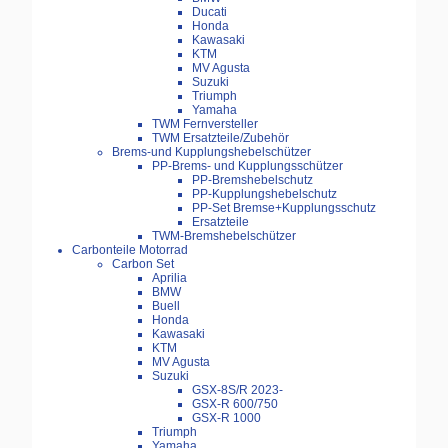
Ducati
Honda
Kawasaki
KTM
MV Agusta
Suzuki
Triumph
Yamaha
TWM Fernversteller
TWM Ersatzteile/Zubehör
Brems-und Kupplungshebelschützer
PP-Brems- und Kupplungsschützer
PP-Bremshebelschutz
PP-Kupplungshebelschutz
PP-Set Bremse+Kupplungsschutz
Ersatzteile
TWM-Bremshebelschützer
Carbonteile Motorrad
Carbon Set
Aprilia
BMW
Buell
Honda
Kawasaki
KTM
MV Agusta
Suzuki
GSX-8S/R 2023-
GSX-R 600/750
GSX-R 1000
Triumph
Yamaha