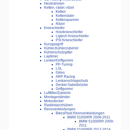
Heckrahmen
Ketten,-räder,-ritzel
Ketten
Kettenräder
Kettenspanner
Ritzel
Knieschleifer
Holzknieschleifer
Ligtech Knieschliefer
PSI Knieschleifer
Kurzgasgriff
Kühler,Kühlerzubehör
Kühlerschutzgitter
Laptimer
Lenker/Griffgummi
PP-Tuning
LSL
Gilles
ARP Racing
Lenkanschlagschutz
Deckel Gabelbrücke
Griffgummi
Luftfilter/Zubehör
Montageständer
Motordeckel
Raddistanzhülsen
Rennverkleidungen
BikesPlast Rennverkleidungen
BMW S1000RR 2009-2011
BMW S1000RR 2009-
2011
BMW S1000RR 2012-2014