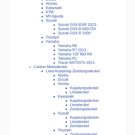
Honda
Kawasaki
KTM
MV Agusta
Suzuki
Suzuki GSX-8S/R 2023-
Suzuki GSX-R 600/750
Suzuki GSX-R 1000
Triumph
Yamaha
Yamaha R6
Yamaha R7 2021-
Yamaha YZF 900 R9
Yamaha R1
Tracer 9/GT/GTX 2021-
Carbon Motordeckel
Lima-Kupplung-Zündungsdeckel
Aprilia
Ducati
Honda
Kupplungsdeckel
Limadeckel
Kawasaki
Kupplungsdeckel
Limadeckel
Zündungsdeckel
Suzuki
Kupplungsdeckel
Limadeckel
Zünddeckel
Triumph
Zündungsdeckel