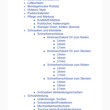
Luftpumpen
Montagehocker-Rollsitz
Outdoor Stuhl
Paddockständer
Pflege und Wartung
Kraftstoff Additive
Putztücher, Halterungen
Reiniger Visier-,Ketten-,Bremse
Schrauben und Kleinteile
Schnellverschlüsse
Innensechskant SV zum Nieten
14mm
16mm
17mm
Innensechskant SV zum Stecken
14mm
16mm
17mm
Schnellverschlüsse zum Nieten
14mm
16mm
17mm
Schnellverschlüsse zum Stecken
14mm
16mm
17mm
Schrauben Verkleidungsscheiben
Schutzkleidung
Unteranzüge, Socken
Schutzwesten/Protektoren
Mechanikerhandschuhe
Taschen Helm-Rad/Abdeckplane