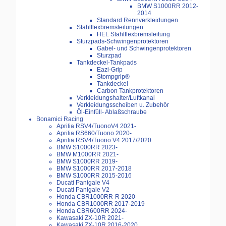
BMW S1000RR 2012-
2014
Standard Rennverkleidungen
Stahlflexbremsleitungen
HEL Stahlflexbremsleitung
Sturzpads-Schwingenprotektoren
Gabel- und Schwingenprotektoren
Sturzpad
Tankdeckel-Tankpads
Eazi-Grip
Stompgrip®
Tankdeckel
Carbon Tankprotektoren
Verkleidungshalter/Luftkanal
Verkleidungsscheiben u. Zubehör
Öl-Einfüll- Ablaßschraube
Bonamici Racing
Aprilia RSV4/TuonoV4 2021-
Aprilia RS660/Tuono 2020-
Aprilia RSV4/Tuono V4 2017/2020
BMW S1000RR 2023-
BMW M1000RR 2021-
BMW S1000RR 2019-
BMW S1000RR 2017-2018
BMW S1000RR 2015-2016
Ducati Panigale V4
Ducati Panigale V2
Honda CBR1000RR-R 2020-
Honda CBR1000RR 2017-2019
Honda CBR600RR 2024-
Kawasaki ZX-10R 2021-
Kawasaki ZX-10R 2016-2020