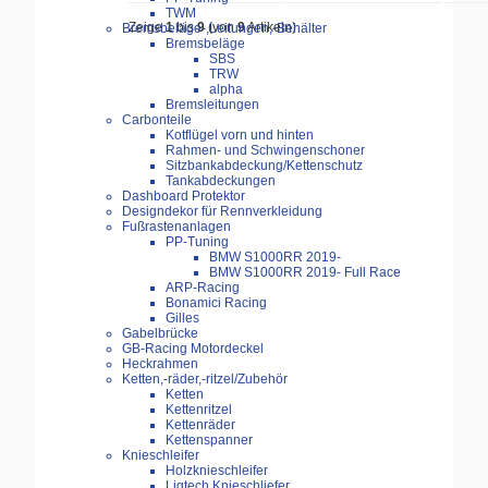
TWM
Zeige
1
bis
9
(von
9
Artikeln)
Bremsbeläge-,Leitungen,-Behälter
Bremsbeläge
SBS
TRW
alpha
Bremsleitungen
Carbonteile
Kotflügel vorn und hinten
Rahmen- und Schwingenschoner
Sitzbankabdeckung/Kettenschutz
Tankabdeckungen
Dashboard Protektor
Designdekor für Rennverkleidung
Fußrastenanlagen
PP-Tuning
BMW S1000RR 2019-
BMW S1000RR 2019- Full Race
ARP-Racing
Bonamici Racing
Gilles
Gabelbrücke
GB-Racing Motordeckel
Heckrahmen
Ketten,-räder,-ritzel/Zubehör
Ketten
Kettenritzel
Kettenräder
Kettenspanner
Knieschleifer
Holzknieschleifer
Ligtech Knieschliefer