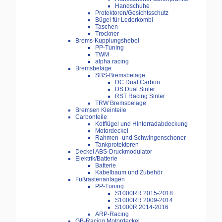
Handschuhe
Protektoren/Gesichtsschutz
Bügel für Lederkombi
Taschen
Trockner
Brems-Kupplungshebel
PP-Tuning
TWM
alpha racing
Bremsbeläge
SBS-Bremsbeläge
DC Dual Carbon
DS Dual Sinter
RST Racing Sinter
TRW Bremsbeläge
Bremsen Kleinteile
Carbonteile
Kotflügel und Hinterradabdeckung
Motordeckel
Rahmen- und Schwingenschoner
Tankprotektoren
Deckel ABS-Druckmodulator
Elektrik/Batterie
Batterie
Kabelbaum und Zubehör
Fußrastenanlagen
PP-Tuning
S1000RR 2015-2018
S1000RR 2009-2014
S1000R 2014-2016
ARP-Racing
GB-Racing Motordeckel