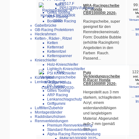
PP517.F
99.
MRA-Racingscheibe
PP517FRV-Full race
"R" Honda
inkl
Gilles Tooling
CBR1000RR 2020-
Mw
z
ARP Racing
Versan
Bonamici Racing
Racingscheibe, super
Gabelbrücke
geeignet für den
... w
GB-Racing Protektoren
Rennstreckeneinsatz.
Heckrahmen
In
Form: Doubble Bubble
Ketten-, Räder-, Ritzel
(erhöhte Racingform)
Ketten
Kettenrad
Angeboten in den
Kettenritzel
Farben Rauch.
Kettenspanner
Passend...
Knieschleifer
Holz-Knieschleifer
Lightech-Knieschleifer
122
Puig
PSI Knieschleifer
Verkleidungsscheibe
inkl
Kühlergitter
R-Racer Honda
Mw
Lenker/Griffgummi
CBR1000RR 2020-
z
PP-Tuning
Versan
Gilles Tooling
Hergestellt aus 3 mm
ARP Racing
... w
starkem, schlagfestem
Lenkanschlagschutz
In
Acryl, einem
Griffgummi
widerstandsfähigen
Luftfilter/Zubehör
Montageständer
und langlebigem
Raddistanzhülsen
Material. Abgerundet
Rennverkleidungen
auf> 2 mm (gemäß
Premium Rennverkleidung
den...
Standard Rennverkleidungen
Alpha-Racing Rennverkleidung
BMW M1000RR 2025-