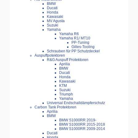
BMW
Ducati
Honda
Kawasaki
MV Agusta
Suzuki
Yamaha
Yamaha R6
Yamaha R1/ MT10
PP-Tuning
Gilles-Tooling
Schrauben für PP Schutzdeckel
Auspuffpotektoren
R&G Auspuff Protektoren
Aprilia
BMW
Ducati
Honda
Kawasaki
KTM
Suzuki
Triumph
Yamaha
Universal Endschalldämpferschutz
Carbon Tank Protektoren
Aprilia
BMW
BMW S1000RR 2019-
BMW S1000RR 2015-2018
BMW S1000RR 2009-2014
Ducati
Honda