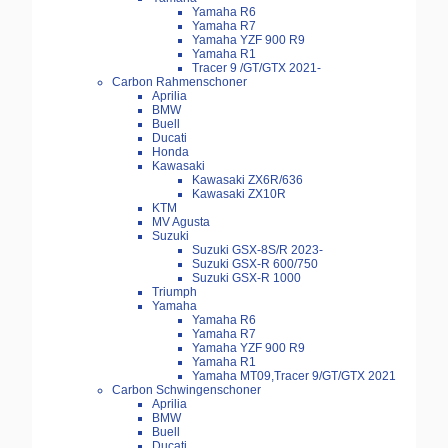
Yamaha R6
Yamaha R7
Yamaha YZF 900 R9
Yamaha R1
Tracer 9 /GT/GTX 2021-
Carbon Rahmenschoner
Aprilia
BMW
Buell
Ducati
Honda
Kawasaki
Kawasaki ZX6R/636
Kawasaki ZX10R
KTM
MV Agusta
Suzuki
Suzuki GSX-8S/R 2023-
Suzuki GSX-R 600/750
Suzuki GSX-R 1000
Triumph
Yamaha
Yamaha R6
Yamaha R7
Yamaha YZF 900 R9
Yamaha R1
Yamaha MT09,Tracer 9/GT/GTX 2021
Carbon Schwingenschoner
Aprilia
BMW
Buell
Ducati