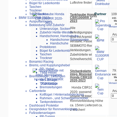
Luftrohre finden...
Bügel für Lederkombi
Taschen
Trockner
Partner
109
Trinkflaschen
Tankhaube Honda
CBR1000RR 2020-
BMW S1000RR 2023-
inkl
2023
Mw
Auspuffanlagen
z
Bekleidung und Zubehör
Versan
Alle
Unteranzüge, Socken
Befestigungspunkte
Zubehör Helite-Westen
Anz
Handschoner, Handschuhe
sind mit Aramid
Handschoner Bärenpranke
verstärkt. Passend mit
Handschuhe
SEBIMOTO Renn-
Protektoren
Verkleidungen. Weiter
Bügel für Lederkombi
Taschen
Zubehörteile wie
Trockner
Schnellverschlüsse,...
Bonamici Racing
Brems,-und Kupplungshebel
PP- Hebel
79.
Sitzbankplatte mit
TWM-Hebel
integ. Moosgummi
inkl
Bremsbeläge-, Leitungen
Honda CBR1000RR
Mw
SBS-Beläge
2020-2023
z
Versan
TRW-Beläge
Bremsleitungen
Honda CBR1000RR
Anz
Carbonteile
2020- passend für
Kotflügel / Hinterradabdeckung
unsere SEBIMOTO
Rahmen-, und Schwingenschoner
Rennverkleidung Höhe
Tankprotektoren
ca. 15mm Lieferzeit ca.
Dashboard Protektor
Designdekor für Rennverkleidung
2 Wochen!
Fußrastenanlagen
PP-Tuning