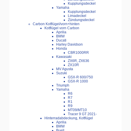
Kupplungsdeckel
Yamaha
Kupplungsdeckel
Limadeckel
Zündungsdeckel
Carbon Kotflügel/vorn+hinten
Kotflügel vorn Carbon
Aprilia
BMW
Ducati
Harley Davidson
Honda
CBR1000RR
Kawasaki
ZX6R, ZX636
ZX10R
MV Agusta
Suzuki
GSX-R 600/750
GSX-R 1000
Triumph
Yamaha
R6
R7
R1
R9
MT09/MT10
Tracer 9 GT 2021-
Hinterradabdeckung, Kotflügel
Aprilia
BMW
Buell