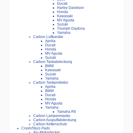
Ducati
Harley Davidson
Honda
Kawasaki
MV Agusta
Suzuki
Triumph Daytona
Yamaha
Carbon Luftkanäle
Aprilia
Ducati
Honda
MV Agusta
Suzuki
Carbon Tankabdeckung
BMW
Kawasaki
Suzuki
Yamaha
Carbon Tankprotektor
Aprilia
BMW
Ducati
Honda
MV Agusta
Yamaha
Yamaha R6
Carbon Lampenmaske
Carbon Auspuffabdeckung
Carbon Kettenschutz
Crash/Sturz-Pads
Alu-Motordeckel