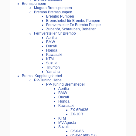
Bremspumpen
Magura Bremspumpen
Brembo Bremspumpen
Brembo Pumpen
Bremshebel für Brembo Pumpen
Fernversteller für Brembo Pumpe
Zubehör, Schrauben, Behälter
Fernversteller für Brembo
Aprilia
BMW
Ducati
Honda
Kawasaki
KTM
Suzuki
Triumph
Yamaha
Brems- Kupplungshebel
PP-Tuning Hebel
PP-Tuning Bremshebel
Aprilia
BMW
Ducati
Honda
Kawasaki
ZX-6R/636
ZX-10R
KTM
MV Agusta
Suzuki
GSX-8S
GSX-R 600/750