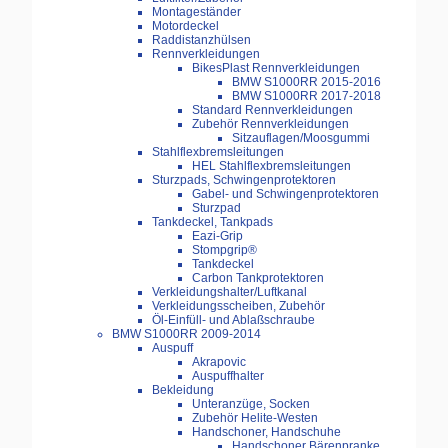
Montageständer
Motordeckel
Raddistanzhülsen
Rennverkleidungen
BikesPlast Rennverkleidungen
BMW S1000RR 2015-2016
BMW S1000RR 2017-2018
Standard Rennverkleidungen
Zubehör Rennverkleidungen
Sitzauflagen/Moosgummi
Stahlflexbremsleitungen
HEL Stahlflexbremsleitungen
Sturzpads, Schwingenprotektoren
Gabel- und Schwingenprotektoren
Sturzpad
Tankdeckel, Tankpads
Eazi-Grip
Stompgrip®
Tankdeckel
Carbon Tankprotektoren
Verkleidungshalter/Luftkanal
Verkleidungsscheiben, Zubehör
Öl-Einfüll- und Ablaßschraube
BMW S1000RR 2009-2014
Auspuff
Akrapovic
Auspuffhalter
Bekleidung
Unteranzüge, Socken
Zubehör Helite-Westen
Handschoner, Handschuhe
Handschoner Bärenpranke