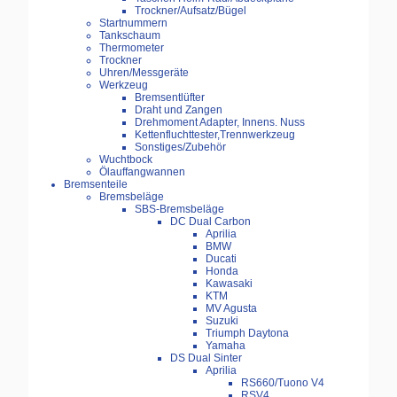
Trockner/Aufsatz/Bügel
Startnummern
Tankschaum
Thermometer
Trockner
Uhren/Messgeräte
Werkzeug
Bremsentlüfter
Draht und Zangen
Drehmoment Adapter, Innens. Nuss
Kettenfluchttester,Trennwerkzeug
Sonstiges/Zubehör
Wuchtbock
Ölauffangwannen
Bremsenteile
Bremsbeläge
SBS-Bremsbeläge
DC Dual Carbon
Aprilia
BMW
Ducati
Honda
Kawasaki
KTM
MV Agusta
Suzuki
Triumph Daytona
Yamaha
DS Dual Sinter
Aprilia
RS660/Tuono V4
RSV4