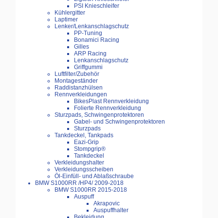
PSI Knieschleifer
Kühlergitter
Laptimer
Lenker/Lenkanschlagschutz
PP-Tuning
Bonamici Racing
Gilles
ARP Racing
Lenkanschlagschutz
Griffgummi
Luftfilter/Zubehör
Montageständer
Raddistanzhülsen
Rennverkleidungen
BikesPlast Rennverkleidung
Folierte Rennverkleidung
Sturzpads, Schwingenprotektoren
Gabel- und Schwingenprotektoren
Sturzpads
Tankdeckel, Tankpads
Eazi-Grip
Stompgrip®
Tankdeckel
Verkleidungshalter
Verkleidungsscheiben
Öl-Einfüll- und Ablaßschraube
BMW S1000RR /HP4/ 2009-2018
BMW S1000RR 2015-2018
Auspuff
Akrapovic
Auspuffhalter
Bekleidung