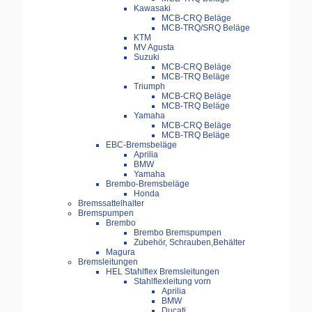
Kawasaki
MCB-CRQ Beläge
MCB-TRQ/SRQ Beläge
KTM
MV Agusta
Suzuki
MCB-CRQ Beläge
MCB-TRQ Beläge
Triumph
MCB-CRQ Beläge
MCB-TRQ Beläge
Yamaha
MCB-CRQ Beläge
MCB-TRQ Beläge
EBC-Bremsbeläge
Aprilia
BMW
Yamaha
Brembo-Bremsbeläge
Honda
Bremssattelhalter
Bremspumpen
Brembo
Brembo Bremspumpen
Zubehör, Schrauben,Behälter
Magura
Bremsleitungen
HEL Stahlflex Bremsleitungen
Stahlflexleitung vorn
Aprilia
BMW
Ducati