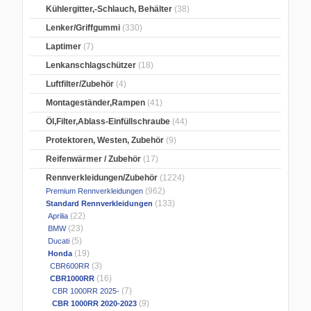
Kühlergitter,-Schlauch, Behälter
(38)
Lenker/Griffgummi
(330)
Laptimer
(7)
Lenkanschlagschützer
(18)
Luftfilter/Zubehör
(4)
Montageständer,Rampen
(41)
Öl,Filter,Ablass-Einfüllschraube
(44)
Protektoren, Westen, Zubehör
(9)
Reifenwärmer / Zubehör
(17)
Rennverkleidungen/Zubehör
(1224)
(962)
Premium Rennverkleidungen
(133)
Standard Rennverkleidungen
(22)
Aprilia
(23)
BMW
(5)
Ducati
(19)
Honda
(3)
CBR600RR
(16)
CBR1000RR
(7)
CBR 1000RR 2025-
(9)
CBR 1000RR 2020-2023