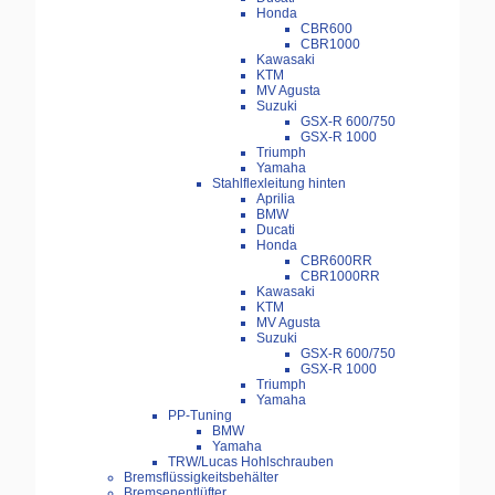
Honda
CBR600
CBR1000
Kawasaki
KTM
MV Agusta
Suzuki
GSX-R 600/750
GSX-R 1000
Triumph
Yamaha
Stahlflexleitung hinten
Aprilia
BMW
Ducati
Honda
CBR600RR
CBR1000RR
Kawasaki
KTM
MV Agusta
Suzuki
GSX-R 600/750
GSX-R 1000
Triumph
Yamaha
PP-Tuning
BMW
Yamaha
TRW/Lucas Hohlschrauben
Bremsflüssigkeitsbehälter
Bremsenentlüfter