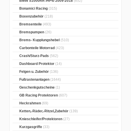
BMW S1000RR /HP4/ 2009-2018
(652)
Bonamici Racing
(315)
Boxenzubehör
(218)
Bremsenteile
(493)
Bremspumpen
(26)
Brems- Kupplungshebel
(510)
Carbonteile Motorrad
(423)
Crash/Sturz-Pads
(562)
Dashboard Protektor
(14)
Felgen u. Zubehör
(136)
Fußrastenanlagen
(1644)
Geschenkgutscheine
(1)
GB Racing Protektoren
(607)
Heckrahmen
(69)
Ketten,-Räder,-Ritzel,Zubehör
(139)
Knieschleifer/Protektoren
(27)
Kurzgasgriffe
(33)