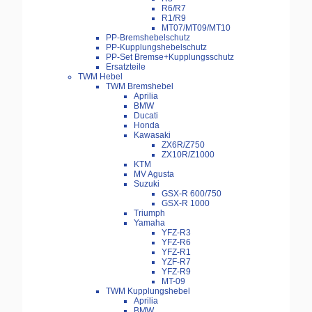
R6/R7
R1/R9
MT07/MT09/MT10
PP-Bremshebelschutz
PP-Kupplungshebelschutz
PP-Set Bremse+Kupplungsschutz
Ersatzteile
TWM Hebel
TWM Bremshebel
Aprilia
BMW
Ducati
Honda
Kawasaki
ZX6R/Z750
ZX10R/Z1000
KTM
MV Agusta
Suzuki
GSX-R 600/750
GSX-R 1000
Triumph
Yamaha
YFZ-R3
YFZ-R6
YFZ-R1
YZF-R7
YFZ-R9
MT-09
TWM Kupplungshebel
Aprilia
BMW