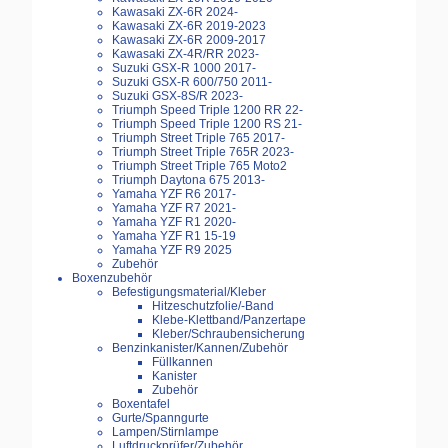
Kawasaki ZX-6R 2024-
Kawasaki ZX-6R 2019-2023
Kawasaki ZX-6R 2009-2017
Kawasaki ZX-4R/RR 2023-
Suzuki GSX-R 1000 2017-
Suzuki GSX-R 600/750 2011-
Suzuki GSX-8S/R 2023-
Triumph Speed Triple 1200 RR 22-
Triumph Speed Triple 1200 RS 21-
Triumph Street Triple 765 2017-
Triumph Street Triple 765R 2023-
Triumph Street Triple 765 Moto2
Triumph Daytona 675 2013-
Yamaha YZF R6 2017-
Yamaha YZF R7 2021-
Yamaha YZF R1 2020-
Yamaha YZF R1 15-19
Yamaha YZF R9 2025
Zubehör
Boxenzubehör
Befestigungsmaterial/Kleber
Hitzeschutzfolie/-Band
Klebe-Klettband/Panzertape
Kleber/Schraubensicherung
Benzinkanister/Kannen/Zubehör
Füllkannen
Kanister
Zubehör
Boxentafel
Gurte/Spanngurte
Lampen/Stirnlampe
Luftdruckprüfer/Zubehör