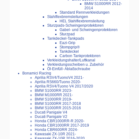
BMW S1000RR 2012-
2014
Standard Rennverkleidungen
Stahlflexbremsleitungen
HEL Stahlflexbremsleitung
Sturzpads-Schwingenprotektoren
Gabel- und Schwingenprotektoren
Sturzpad
Tankdeckel-Tankpads
Eazi-Grip
Stompgrip®
Tankdeckel
Carbon Tankprotektoren
Verkleidungshalter/Luftkanal
Verkleidungsscheiben u. Zubehör
Öl-Einfüll- Ablaßschraube
Bonamici Racing
Aprilia RSV4/TuonoV4 2021-
Aprilia RS660/Tuono 2020-
Aprilia RSV4/Tuono V4 2017/2020
BMW S1000RR 2023-
BMW M1000RR 2021-
BMW S1000RR 2019-
BMW S1000RR 2017-2018
BMW S1000RR 2015-2016
Ducati Panigale V4
Ducati Panigale V2
Honda CBR1000RR-R 2020-
Honda CBR1000RR 2017-2019
Honda CBR600RR 2024-
Kawasaki ZX-10R 2021-
Kawasaki ZX-10R 2016-2020