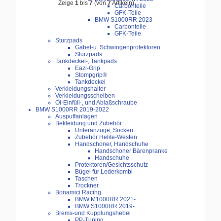
Zeige
1
bis
7
(von
7
Artikeln)
Carbonteile
GFK-Teile
BMW S1000RR 2023-
Carbonteile
GFK-Teile
Sturzpads
Gabel-u. Schwingenprotektoren
Sturzpads
Tankdeckel-, Tankpads
Eazi-Grip
Stompgrip®
Tankdeckel
Verkleidungshalter
Verkleidungsscheiben
Öl-Einfüll-, und Ablaßschraube
BMW S1000RR 2019-2022
Auspuffanlagen
Bekleidung und Zubehör
Unteranzüge, Socken
Zubehör Helite-Westen
Handschoner, Handschuhe
Handschoner Bärenpranke
Handschuhe
Protektoren/Gesichtsschutz
Bügel für Lederkombi
Taschen
Trockner
Bonamici Racing
BMW M1000RR 2021-
BMW S1000RR 2019-
Brems-und Kupplungshebel
PP-Tuning