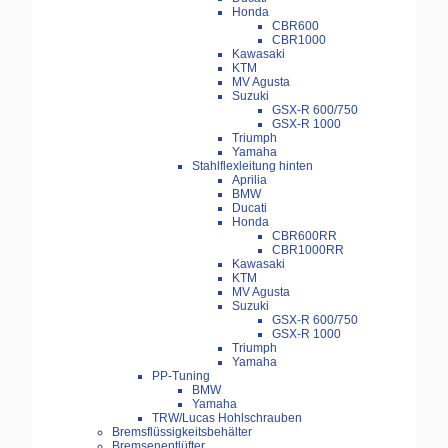
Honda
CBR600
CBR1000
Kawasaki
KTM
MV Agusta
Suzuki
GSX-R 600/750
GSX-R 1000
Triumph
Yamaha
Stahlflexleitung hinten
Aprilia
BMW
Ducati
Honda
CBR600RR
CBR1000RR
Kawasaki
KTM
MV Agusta
Suzuki
GSX-R 600/750
GSX-R 1000
Triumph
Yamaha
PP-Tuning
BMW
Yamaha
TRW/Lucas Hohlschrauben
Bremsflüssigkeitsbehälter
Bremsenentlüfter