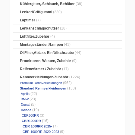
Kühlergitter,-Schlauch, Behälter
(38)
Lenker/Griffgummi
(330)
Laptimer
(7)
Lenkanschlagschützer
(18)
Luftfilter/Zubehör
(4)
Montageständer,Rampen
(41)
Öl,Filter,Ablass-Einfüllschraube
(44)
Protektoren, Westen, Zubehör
(9)
Reifenwärmer / Zubehör
(17)
Rennverkleidungen/Zubehör
(1224)
(962)
Premium Rennverkleidungen
(133)
Standard Rennverkleidungen
(22)
Aprilia
(23)
BMW
(5)
Ducati
(19)
Honda
(3)
CBR600RR
(16)
CBR1000RR
(7)
CBR 1000RR 2025-
(9)
CBR 1000RR 2020-2023