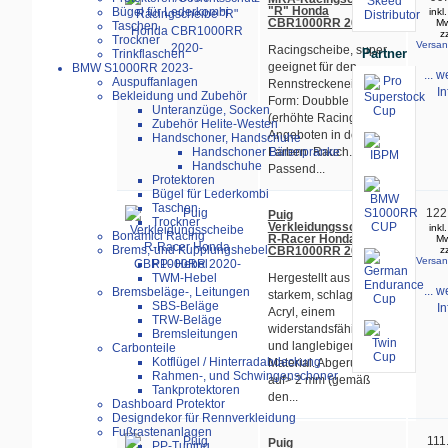
"R" Honda
Bügel für Lederkombi
inkl
CBR1000RR 2020-
Mw
Taschen
z
Trockner
Versan
Racingscheibe, super
Partner
Trinkflaschen
geeignet für den
BMW S1000RR 2023-
... w
Auspuffanlagen
Rennstreckeneinsatz.
In
Bekleidung und Zubehör
Form: Doubble Bubble
Unteranzüge, Socken
(erhöhte Racingform)
Zubehör Helite-Westen
Angeboten in den
Handschoner, Handschuhe
Farben Rauch.
Handschoner Bärenpranke
Handschuhe
Passend...
Protektoren
Bügel für Lederkombi
Taschen
122
Puig
Trockner
Verkleidungsscheibe
inkl
Bonamici Racing
R-Racer Honda
Mw
Brems,-und Kupplungshebel
CBR1000RR 2020-
z
Versan
PP- Hebel
Hergestellt aus 3 mm
TWM-Hebel
... w
Bremsbeläge-, Leitungen
starkem, schlagfestem
SBS-Beläge
In
Acryl, einem
TRW-Beläge
widerstandsfähigen
Bremsleitungen
und langlebigem
Carbonteile
Kotflügel / Hinterradabdeckung
Material. Abgerundet
Rahmen-, und Schwingenschoner
auf> 2 mm (gemäß
Tankprotektoren
den...
Dashboard Protektor
Designdekor für Rennverkleidung
Fußrastenanlagen
111
Puig
PP-Tuning