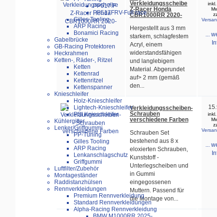
Verkleidungsscheibe
inkl
PP517.F
Z-Racer Honda
Mw
PP517FRV-Full race
CBR1000RR 2020-
z
Gilles Tooling
Versan
ARP Racing
Hergestellt aus 3 mm
Bonamici Racing
... w
starkem, schlagfestem
Gabelbrücke
In
Acryl, einem
GB-Racing Protektoren
widerstandsfähigen
Heckrahmen
Ketten-, Räder-, Ritzel
und langlebigem
Ketten
Material. Abgerundet
Kettenrad
auf> 2 mm (gemäß
Kettenritzel
den...
Kettenspanner
Knieschleifer
Holz-Knieschleifer
15.
Lightech-Knieschleifer
Verkleidungsscheiben-
Schrauben
PSI Knieschleifer
inkl
verschiedene Farben
Mw
Kühlergitter
z
Lenker/Griffgummi
Versan
Schrauben Set
PP-Tuning
bestehend aus 8 x
Gilles Tooling
... w
ARP Racing
eloxierten Schrauben,
In
Lenkanschlagschutz
Kunststoff -
Griffgummi
Unterlegscheiben und
Luftfilter/Zubehör
in Gummi
Montageständer
eingegossenen
Raddistanzhülsen
Rennverkleidungen
Muttern. Passend für
Premium Rennverkleidung
die Montage von...
Standard Rennverkleidungen
Alpha-Racing Rennverkleidung
BMW M1000RR 2025-