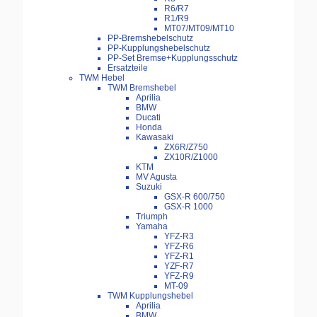
R6/R7
R1/R9
MT07/MT09/MT10
PP-Bremshebelschutz
PP-Kupplungshebelschutz
PP-Set Bremse+Kupplungsschutz
Ersatzteile
TWM Hebel
TWM Bremshebel
Aprilia
BMW
Ducati
Honda
Kawasaki
ZX6R/Z750
ZX10R/Z1000
KTM
MV Agusta
Suzuki
GSX-R 600/750
GSX-R 1000
Triumph
Yamaha
YFZ-R3
YFZ-R6
YFZ-R1
YZF-R7
YFZ-R9
MT-09
TWM Kupplungshebel
Aprilia
BMW