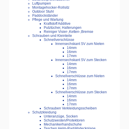
Luftpumpen
Montagehocker-Rollsitz
Outdoor Stuhl
Paddockständer
Pflege und Wartung
Kraftstoff Additive
Putztücher, Halterungen
Reiniger Visier-,Ketten-,Bremse
Schrauben und Kleinteile
Schnellverschlüsse
Innensechskant SV zum Nieten
14mm
16mm
17mm
Innensechskant SV zum Stecken
14mm
16mm
17mm
Schnellverschlüsse zum Nieten
14mm
16mm
17mm
Schnellverschlüsse zum Stecken
14mm
16mm
17mm
Schrauben Verkleidungsscheiben
Schutzkleidung
Unteranzüge, Socken
Schutzwesten/Protektoren
Mechanikerhandschuhe
Taschen Helm-Rad/Abdeckplane