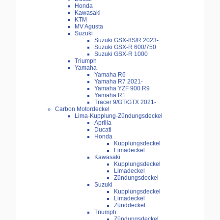
Honda
Kawasaki
KTM
MV Agusta
Suzuki
Suzuki GSX-8S/R 2023-
Suzuki GSX-R 600/750
Suzuki GSX-R 1000
Triumph
Yamaha
Yamaha R6
Yamaha R7 2021-
Yamaha YZF 900 R9
Yamaha R1
Tracer 9/GT/GTX 2021-
Carbon Motordeckel
Lima-Kupplung-Zündungsdeckel
Aprilia
Ducati
Honda
Kupplungsdeckel
Limadeckel
Kawasaki
Kupplungsdeckel
Limadeckel
Zündungsdeckel
Suzuki
Kupplungsdeckel
Limadeckel
Zünddeckel
Triumph
Zündungsdeckel