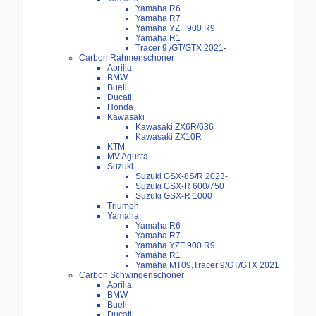
Yamaha R6
Yamaha R7
Yamaha YZF 900 R9
Yamaha R1
Tracer 9 /GT/GTX 2021-
Carbon Rahmenschoner
Aprilia
BMW
Buell
Ducati
Honda
Kawasaki
Kawasaki ZX6R/636
Kawasaki ZX10R
KTM
MV Agusta
Suzuki
Suzuki GSX-8S/R 2023-
Suzuki GSX-R 600/750
Suzuki GSX-R 1000
Triumph
Yamaha
Yamaha R6
Yamaha R7
Yamaha YZF 900 R9
Yamaha R1
Yamaha MT09,Tracer 9/GT/GTX 2021
Carbon Schwingenschoner
Aprilia
BMW
Buell
Ducati