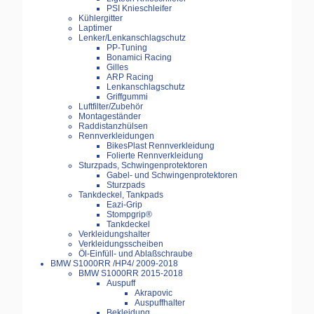
PSI Knieschleifer
Kühlergitter
Laptimer
Lenker/Lenkanschlagschutz
PP-Tuning
Bonamici Racing
Gilles
ARP Racing
Lenkanschlagschutz
Griffgummi
Luftfilter/Zubehör
Montageständer
Raddistanzhülsen
Rennverkleidungen
BikesPlast Rennverkleidung
Folierte Rennverkleidung
Sturzpads, Schwingenprotektoren
Gabel- und Schwingenprotektoren
Sturzpads
Tankdeckel, Tankpads
Eazi-Grip
Stompgrip®
Tankdeckel
Verkleidungshalter
Verkleidungsscheiben
Öl-Einfüll- und Ablaßschraube
BMW S1000RR /HP4/ 2009-2018
BMW S1000RR 2015-2018
Auspuff
Akrapovic
Auspuffhalter
Bekleidung