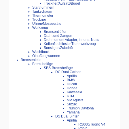
Trockner/Aufsatz/Bügel
Startnummern
Tankschaum
Thermometer
Trockner
Uhren/Messgeräte
Werkzeug
Bremsentlüfter
Draht und Zangen
Drehmoment Adapter, Innens. Nuss
Kettenfluchttester,Trennwerkzeug
Sonstiges/Zubehör
Wuchtbock
Ölauffangwannen
Bremsenteile
Bremsbeläge
SBS-Bremsbeläge
DC Dual Carbon
Aprilia
BMW
Ducati
Honda
Kawasaki
KTM
MV Agusta
Suzuki
Triumph Daytona
Yamaha
DS Dual Sinter
Aprilia
RS660/Tuono V4
RSV4