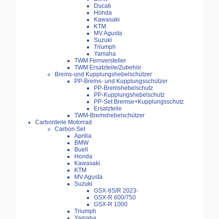
Ducati
Honda
Kawasaki
KTM
MV Agusta
Suzuki
Triumph
Yamaha
TWM Fernversteller
TWM Ersatzteile/Zubehör
Brems-und Kupplungshebelschützer
PP-Brems- und Kupplungsschützer
PP-Bremshebelschutz
PP-Kupplungshebelschutz
PP-Set Bremse+Kupplungsschutz
Ersatzteile
TWM-Bremshebelschützer
Carbonteile Motorrad
Carbon Set
Aprilia
BMW
Buell
Honda
Kawasaki
KTM
MV Agusta
Suzuki
GSX-8S/R 2023-
GSX-R 600/750
GSX-R 1000
Triumph
Yamaha