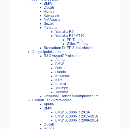
BMW
Ducati
Honda
Kawasaki
MV Agusta
Suzuki
Yamaha
Yamaha R6
Yamaha R1/ MT10
PP-Tuning
Gilles-Tooling
Schrauben für PP Schutzdeckel
Auspuffpotektoren
R&G Auspuff Protektoren
Aprilia
BMW
Ducati
Honda
Kawasaki
KTM
Suzuki
Triumph
Yamaha
Universal Endschalldämpferschutz
Carbon Tank Protektoren
Aprilia
BMW
BMW S1000RR 2019-
BMW S1000RR 2015-2018
BMW S1000RR 2009-2014
Ducati
Honda