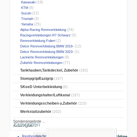
(18)
Kawasaki
(6)
KTM
(12)
Suzuki
(3)
Triumph
(25)
Yamaha
(24)
Alpha-Racing Rennverkleidung
(5)
Racingverkleidungen R7 Schwarz
(2)
Rennverkleidung Foliert
(12)
Dekor Rennverkleidung BMW 2019-
(1)
Dekor Rennverkleidung BMW 2023-
(8)
Lackierte Rennverkleidungen
(77)
Zubehör Rennverkleidungen
Tankhauben,Tankdeckel, Zubehör
(182)
Stompgrip/Eazigrip
(167)
SKeeD Unterbekleidung
(6)
Verkleidungshalter/Luftkanal
(187)
Verkleidungsscheiben u.Zubehör
(115)
Werkstattzubehör
(202)
Sonderangebote ...
Kategorien
Neue Artikel ...
Startseite
>
Restposten-Sonderverkauf
Wichtige