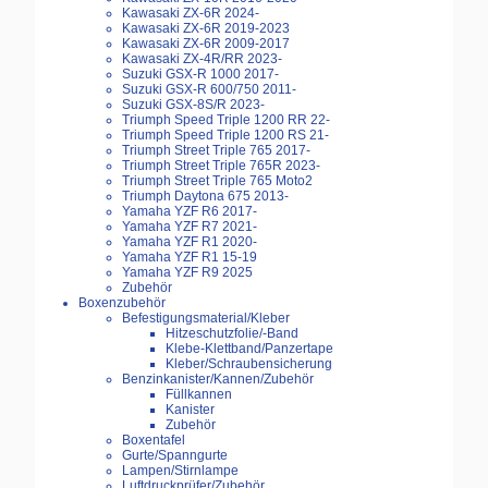
Kawasaki ZX-6R 2024-
Kawasaki ZX-6R 2019-2023
Kawasaki ZX-6R 2009-2017
Kawasaki ZX-4R/RR 2023-
Suzuki GSX-R 1000 2017-
Suzuki GSX-R 600/750 2011-
Suzuki GSX-8S/R 2023-
Triumph Speed Triple 1200 RR 22-
Triumph Speed Triple 1200 RS 21-
Triumph Street Triple 765 2017-
Triumph Street Triple 765R 2023-
Triumph Street Triple 765 Moto2
Triumph Daytona 675 2013-
Yamaha YZF R6 2017-
Yamaha YZF R7 2021-
Yamaha YZF R1 2020-
Yamaha YZF R1 15-19
Yamaha YZF R9 2025
Zubehör
Boxenzubehör
Befestigungsmaterial/Kleber
Hitzeschutzfolie/-Band
Klebe-Klettband/Panzertape
Kleber/Schraubensicherung
Benzinkanister/Kannen/Zubehör
Füllkannen
Kanister
Zubehör
Boxentafel
Gurte/Spanngurte
Lampen/Stirnlampe
Luftdruckprüfer/Zubehör