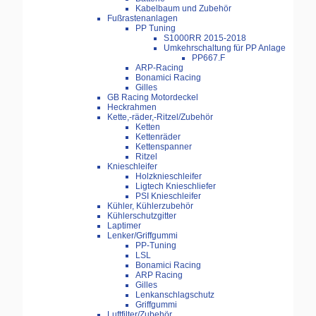
Kabelbaum und Zubehör
Fußrastenanlagen
PP Tuning
S1000RR 2015-2018
Umkehrschaltung für PP Anlage
PP667.F
ARP-Racing
Bonamici Racing
Gilles
GB Racing Motordeckel
Heckrahmen
Kette,-räder,-Ritzel/Zubehör
Ketten
Kettenräder
Kettenspanner
Ritzel
Knieschleifer
Holzknieschleifer
Ligtech Knieschliefer
PSI Knieschleifer
Kühler, Kühlerzubehör
Kühlerschutzgitter
Laptimer
Lenker/Griffgummi
PP-Tuning
LSL
Bonamici Racing
ARP Racing
Gilles
Lenkanschlagschutz
Griffgummi
Luftfilter/Zubehör