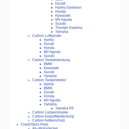
Ducati
Harley Davidson
Honda
Kawasaki
MV Agusta
Suzuki
Triumph Daytona
Yamaha
Carbon Luftkanäle
Aprilia
Ducati
Honda
MV Agusta
Suzuki
Carbon Tankabdeckung
BMW
Kawasaki
Suzuki
Yamaha
Carbon Tankprotektor
Aprilia
BMW
Ducati
Honda
MV Agusta
Yamaha
Yamaha R6
Carbon Lampenmaske
Carbon Auspuffabdeckung
Carbon Kettenschutz
Crash/Sturz-Pads
Alu-Motordeckel