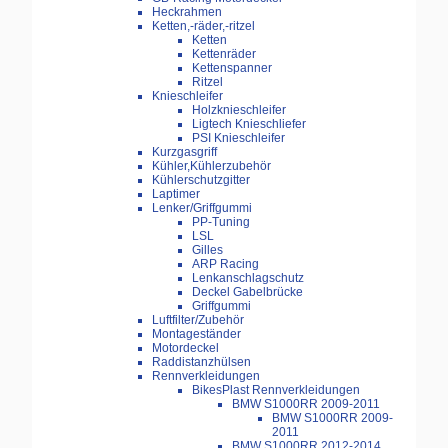
Heckrahmen
Ketten,-räder,-ritzel
Ketten
Kettenräder
Kettenspanner
Ritzel
Knieschleifer
Holzknieschleifer
Ligtech Knieschliefer
PSI Knieschleifer
Kurzgasgriff
Kühler,Kühlerzubehör
Kühlerschutzgitter
Laptimer
Lenker/Griffgummi
PP-Tuning
LSL
Gilles
ARP Racing
Lenkanschlagschutz
Deckel Gabelbrücke
Griffgummi
Luftfilter/Zubehör
Montageständer
Motordeckel
Raddistanzhülsen
Rennverkleidungen
BikesPlast Rennverkleidungen
BMW S1000RR 2009-2011
BMW S1000RR 2009-
2011
BMW S1000RR 2012-2014