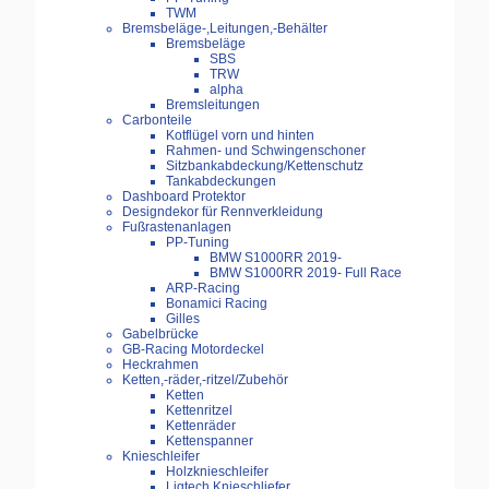
TWM
Bremsbeläge-,Leitungen,-Behälter
Bremsbeläge
SBS
TRW
alpha
Bremsleitungen
Carbonteile
Kotflügel vorn und hinten
Rahmen- und Schwingenschoner
Sitzbankabdeckung/Kettenschutz
Tankabdeckungen
Dashboard Protektor
Designdekor für Rennverkleidung
Fußrastenanlagen
PP-Tuning
BMW S1000RR 2019-
BMW S1000RR 2019- Full Race
ARP-Racing
Bonamici Racing
Gilles
Gabelbrücke
GB-Racing Motordeckel
Heckrahmen
Ketten,-räder,-ritzel/Zubehör
Ketten
Kettenritzel
Kettenräder
Kettenspanner
Knieschleifer
Holzknieschleifer
Ligtech Knieschliefer