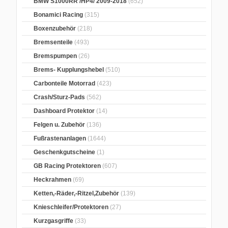
BMW S1000RR /HP4/ 2009-2018
(652)
Bonamici Racing
(315)
Boxenzubehör
(218)
Bremsenteile
(493)
Bremspumpen
(26)
Brems- Kupplungshebel
(510)
Carbonteile Motorrad
(423)
Crash/Sturz-Pads
(562)
Dashboard Protektor
(14)
Felgen u. Zubehör
(136)
Fußrastenanlagen
(1644)
Geschenkgutscheine
(1)
GB Racing Protektoren
(607)
Heckrahmen
(69)
Ketten,-Räder,-Ritzel,Zubehör
(139)
Knieschleifer/Protektoren
(27)
Kurzgasgriffe
(33)