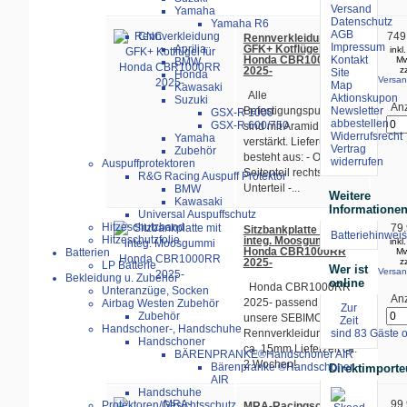
Versand
Yamaha
Datenschutz
Yamaha R6
AGB
749
CNC
Rennverkleidung
Impressum
GFK+ Kotflügel für
Aprilia
inkl
Honda CBR1000RR
Kontakt
Mw
BMW
2025-
z
Site
Honda
Versan
Map
Kawasaki
Alle
Aktionskupon
Suzuki
Anz
Newsletter
Befestigungspunkte
GSX-R 1000
abbestellen
GSX-R 600/750
sind mit Aramid
Widerrufsrecht
Yamaha
verstärkt. Lieferumfang
Vertrag
Zubehör
besteht aus: - Oberteil -
widerrufen
Auspuffprotektoren
Seitenteil rechts+ links -
R&G Racing Auspuff Protektor
Unterteil -...
BMW
Weitere
Kawasaki
Informatione
Universal Auspuffschutz
Hitzeschutzband
79.
Sitzbankplatte mit
Batteriehinweis
Hitzeschutzfolie
integ. Moosgummi
inkl
Honda CBR1000RR
Mw
Batterien
2025-
z
LP Batterie
Wer ist
Versan
Bekleidung u. Zubehör
online
Honda CBR1000RR
Unteranzüge, Socken
Anz
2025- passend für
Airbag Westen Zubehör
Zur
Zubehör
unsere SEBIMOTO
Zeit
Handschoner-, Handschuhe
Rennverkleidung Höhe
sind 83 Gäste o
Handschoner
ca. 15mm Lieferzeit ca.
BÄRENPRANKE®Handschoner AIR
2 Wochen!
Bärenpranke ®Handschoner
Direktimporte
AIR
Handschuhe
99.
Protektoren/Gesichtsschutz
MRA-Racingscheibe