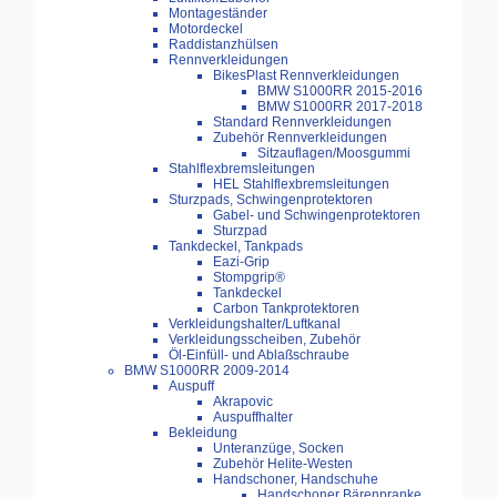
Montageständer
Motordeckel
Raddistanzhülsen
Rennverkleidungen
BikesPlast Rennverkleidungen
BMW S1000RR 2015-2016
BMW S1000RR 2017-2018
Standard Rennverkleidungen
Zubehör Rennverkleidungen
Sitzauflagen/Moosgummi
Stahlflexbremsleitungen
HEL Stahlflexbremsleitungen
Sturzpads, Schwingenprotektoren
Gabel- und Schwingenprotektoren
Sturzpad
Tankdeckel, Tankpads
Eazi-Grip
Stompgrip®
Tankdeckel
Carbon Tankprotektoren
Verkleidungshalter/Luftkanal
Verkleidungsscheiben, Zubehör
Öl-Einfüll- und Ablaßschraube
BMW S1000RR 2009-2014
Auspuff
Akrapovic
Auspuffhalter
Bekleidung
Unteranzüge, Socken
Zubehör Helite-Westen
Handschoner, Handschuhe
Handschoner Bärenpranke