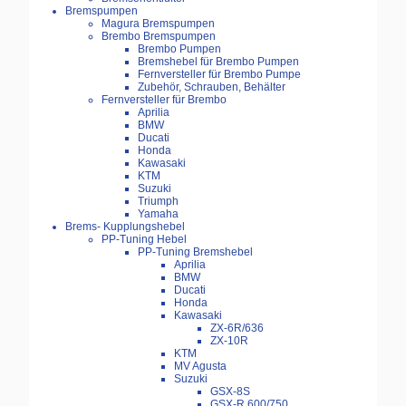
Bremspumpen
Magura Bremspumpen
Brembo Bremspumpen
Brembo Pumpen
Bremshebel für Brembo Pumpen
Fernversteller für Brembo Pumpe
Zubehör, Schrauben, Behälter
Fernversteller für Brembo
Aprilia
BMW
Ducati
Honda
Kawasaki
KTM
Suzuki
Triumph
Yamaha
Brems- Kupplungshebel
PP-Tuning Hebel
PP-Tuning Bremshebel
Aprilia
BMW
Ducati
Honda
Kawasaki
ZX-6R/636
ZX-10R
KTM
MV Agusta
Suzuki
GSX-8S
GSX-R 600/750