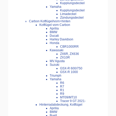
Kupplungsdeckel
Yamaha
Kupplungsdeckel
Limadeckel
Zündungsdeckel
Carbon Kotflügel/vorn+hinten
Kotflügel vorn Carbon
Aprilia
BMW
Ducati
Harley Davidson
Honda
CBR1000RR
Kawasaki
ZX6R, ZX636
ZX10R
MV Agusta
Suzuki
GSX-R 600/750
GSX-R 1000
Triumph
Yamaha
R6
R7
R1
R9
MT09/MT10
Tracer 9 GT 2021-
Hinterradabdeckung, Kotflügel
Aprilia
BMW
Buell