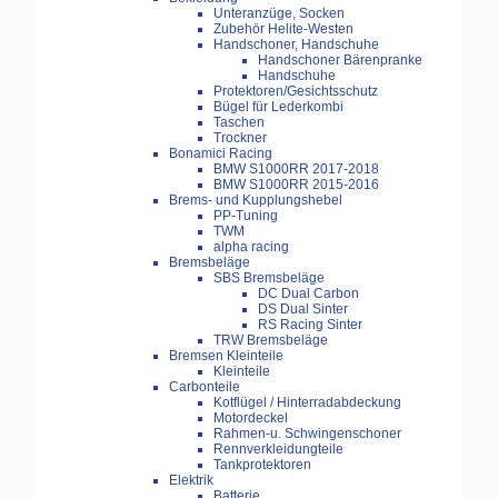
Unteranzüge, Socken
Zubehör Helite-Westen
Handschoner, Handschuhe
Handschoner Bärenpranke
Handschuhe
Protektoren/Gesichtsschutz
Bügel für Lederkombi
Taschen
Trockner
Bonamici Racing
BMW S1000RR 2017-2018
BMW S1000RR 2015-2016
Brems- und Kupplungshebel
PP-Tuning
TWM
alpha racing
Bremsbeläge
SBS Bremsbeläge
DC Dual Carbon
DS Dual Sinter
RS Racing Sinter
TRW Bremsbeläge
Bremsen Kleinteile
Kleinteile
Carbonteile
Kotflügel / Hinterradabdeckung
Motordeckel
Rahmen-u. Schwingenschoner
Rennverkleidungteile
Tankprotektoren
Elektrik
Batterie