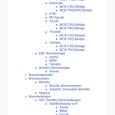
Kawasaki
MCB-CRQ Beläge
MCB-TRQ/SRQ Beläge
KTM
MV Agusta
Suzuki
MCB-CRQ Beläge
MCB-TRQ Beläge
Triumph
MCB-CRQ Beläge
MCB-TRQ Beläge
Yamaha
MCB-CRQ Beläge
MCB-TRQ Beläge
EBC-Bremsbeläge
Aprilia
BMW
Yamaha
Brembo-Bremsbeläge
Honda
Bremssattelhalter
Bremspumpen
Brembo
Brembo Bremspumpen
Zubehör, Schrauben,Behälter
Magura
Bremsleitungen
HEL Stahlflex Bremsleitungen
Stahlflexleitung vorn
Aprilia
BMW
Ducati