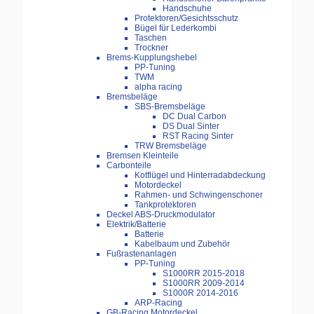
Handschuhe
Protektoren/Gesichtsschutz
Bügel für Lederkombi
Taschen
Trockner
Brems-Kupplungshebel
PP-Tuning
TWM
alpha racing
Bremsbeläge
SBS-Bremsbeläge
DC Dual Carbon
DS Dual Sinter
RST Racing Sinter
TRW Bremsbeläge
Bremsen Kleinteile
Carbonteile
Kotflügel und Hinterradabdeckung
Motordeckel
Rahmen- und Schwingenschoner
Tankprotektoren
Deckel ABS-Druckmodulator
Elektrik/Batterie
Batterie
Kabelbaum und Zubehör
Fußrastenanlagen
PP-Tuning
S1000RR 2015-2018
S1000RR 2009-2014
S1000R 2014-2016
ARP-Racing
GB-Racing Motordeckel