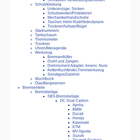
Schrauben Verkleidungsscheiben
Schutzkleidung
Unteranzüge, Socken
Schutzwesten/Protektoren
Mechanikerhandschuhe
Taschen Helm-Rad/Abdeckplane
Trockner/Aufsatz/Bügel
Startnummern
Tankschaum
Thermometer
Trockner
Uhren/Messgeräte
Werkzeug
Bremsentlüfter
Draht und Zangen
Drehmoment Adapter, Innens. Nuss
Kettenfluchttester,Trennwerkzeug
Sonstiges/Zubehör
Wuchtbock
Ölauffangwannen
Bremsenteile
Bremsbeläge
SBS-Bremsbeläge
DC Dual Carbon
Aprilia
BMW
Ducati
Honda
Kawasaki
KTM
MV Agusta
Suzuki