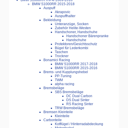
BMW S1000RR /HP4/ 2009-2018
BMW S1000RR 2015-2018
Auspuff
Akrapovic
Auspuffhalter
Bekleidung
Unteranzüge, Socken
Zubehör Helite-Westen
Handschoner, Handschuhe
Handschoner Bärenpranke
Handschuhe
Protektoren/Gesichtsschutz
Bügel für Lederkombi
Taschen
Trockner
Bonamici Racing
BMW S1000RR 2017-2018
BMW S1000RR 2015-2016
Brems- und Kupplungshebel
PP-Tuning
TWM
alpha racing
Bremsbeläge
SBS Bremsbeläge
DC Dual Carbon
DS Dual Sinter
RS Racing Sinter
TRW Bremsbeläge
Bremsen Kleinteile
Kleinteile
Carbonteile
Kotflügel / Hinterradabdeckung