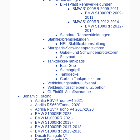
Rennverkleidungen
BikesPlast Rennverkleidungen
BMW S1000RR 2009-2011
BMW S1000RR 2009-
2011
BMW S1000RR 2012-2014
BMW S1000RR 2012-
2014
Standard Rennverkleidungen
Stahlflexbremsleitungen
HEL Stahlflexbremsleitung
Sturzpads-Schwingenprotektoren
Gabel- und Schwingenprotektoren
Sturzpad
Tankdeckel-Tankpads
Eazi-Grip
Stompgrip®
Tankdeckel
Carbon Tankprotektoren
Verkleidungshalter/Luftkanal
Verkleidungsscheiben u. Zubehör
Öl-Einfüll- Ablaßschraube
Bonamici Racing
Aprilia RSV4/TuonoV4 2021-
Aprilia RS660/Tuono 2020-
Aprilia RSV4/Tuono V4 2017/2020
BMW S1000RR 2023-
BMW M1000RR 2021-
BMW S1000RR 2019-
BMW S1000RR 2017-2018
BMW S1000RR 2015-2016
Ducati Panigale V4