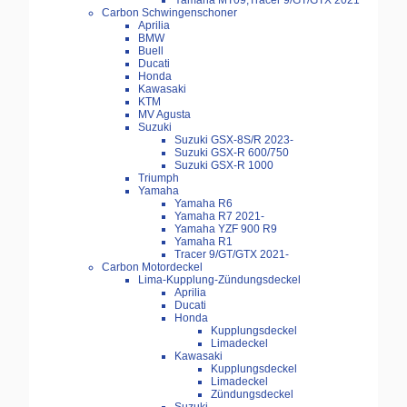
Yamaha MT09,Tracer 9/GT/GTX 2021
Carbon Schwingenschoner
Aprilia
BMW
Buell
Ducati
Honda
Kawasaki
KTM
MV Agusta
Suzuki
Suzuki GSX-8S/R 2023-
Suzuki GSX-R 600/750
Suzuki GSX-R 1000
Triumph
Yamaha
Yamaha R6
Yamaha R7 2021-
Yamaha YZF 900 R9
Yamaha R1
Tracer 9/GT/GTX 2021-
Carbon Motordeckel
Lima-Kupplung-Zündungsdeckel
Aprilia
Ducati
Honda
Kupplungsdeckel
Limadeckel
Kawasaki
Kupplungsdeckel
Limadeckel
Zündungsdeckel