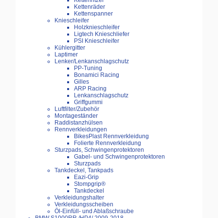
Kettenritzel
Kettenräder
Kettenspanner
Knieschleifer
Holzknieschleifer
Ligtech Knieschliefer
PSI Knieschleifer
Kühlergitter
Laptimer
Lenker/Lenkanschlagschutz
PP-Tuning
Bonamici Racing
Gilles
ARP Racing
Lenkanschlagschutz
Griffgummi
Luftfilter/Zubehör
Montageständer
Raddistanzhülsen
Rennverkleidungen
BikesPlast Rennverkleidung
Folierte Rennverkleidung
Sturzpads, Schwingenprotektoren
Gabel- und Schwingenprotektoren
Sturzpads
Tankdeckel, Tankpads
Eazi-Grip
Stompgrip®
Tankdeckel
Verkleidungshalter
Verkleidungsscheiben
Öl-Einfüll- und Ablaßschraube