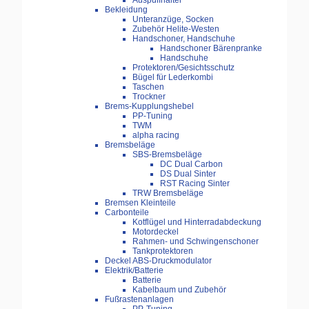
Auspuffhalter
Bekleidung
Unteranzüge, Socken
Zubehör Helite-Westen
Handschoner, Handschuhe
Handschoner Bärenpranke
Handschuhe
Protektoren/Gesichtsschutz
Bügel für Lederkombi
Taschen
Trockner
Brems-Kupplungshebel
PP-Tuning
TWM
alpha racing
Bremsbeläge
SBS-Bremsbeläge
DC Dual Carbon
DS Dual Sinter
RST Racing Sinter
TRW Bremsbeläge
Bremsen Kleinteile
Carbonteile
Kotflügel und Hinterradabdeckung
Motordeckel
Rahmen- und Schwingenschoner
Tankprotektoren
Deckel ABS-Druckmodulator
Elektrik/Batterie
Batterie
Kabelbaum und Zubehör
Fußrastenanlagen