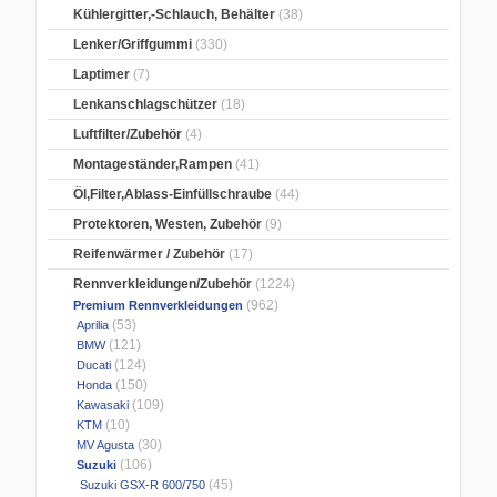
Kühlergitter,-Schlauch, Behälter
(38)
Lenker/Griffgummi
(330)
Laptimer
(7)
Lenkanschlagschützer
(18)
Luftfilter/Zubehör
(4)
Montageständer,Rampen
(41)
Öl,Filter,Ablass-Einfüllschraube
(44)
Protektoren, Westen, Zubehör
(9)
Reifenwärmer / Zubehör
(17)
Rennverkleidungen/Zubehör
(1224)
(962)
Premium Rennverkleidungen
(53)
Aprilia
(121)
BMW
(124)
Ducati
(150)
Honda
(109)
Kawasaki
(10)
KTM
(30)
MV Agusta
(106)
Suzuki
(45)
Suzuki GSX-R 600/750