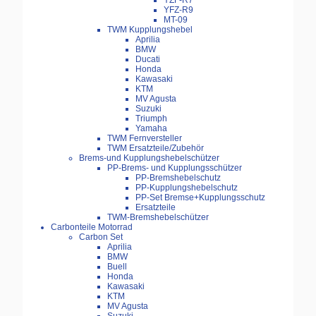
YZF-R7
YFZ-R9
MT-09
TWM Kupplungshebel
Aprilia
BMW
Ducati
Honda
Kawasaki
KTM
MV Agusta
Suzuki
Triumph
Yamaha
TWM Fernversteller
TWM Ersatzteile/Zubehör
Brems-und Kupplungshebelschützer
PP-Brems- und Kupplungsschützer
PP-Bremshebelschutz
PP-Kupplungshebelschutz
PP-Set Bremse+Kupplungsschutz
Ersatzteile
TWM-Bremshebelschützer
Carbonteile Motorrad
Carbon Set
Aprilia
BMW
Buell
Honda
Kawasaki
KTM
MV Agusta