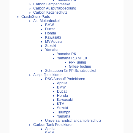
Yamaha R6
Carbon Lampenmaske
Carbon Auspuffabdeckung
Carbon Kettenschutz
Crash/Sturz-Pads
Alu-Motordeckel
BMW
Ducati
Honda
Kawasaki
MV Agusta
Suzuki
Yamaha
Yamaha R6
Yamaha R1/ MT10
PP-Tuning
Gilles-Tooling
Schrauben für PP Schutzdeckel
Auspuffpotektoren
R&G Auspuff Protektoren
Aprilia
BMW
Ducati
Honda
Kawasaki
KTM
Suzuki
Triumph
Yamaha
Universal Endschalldämpferschutz
Carbon Tank Protektoren
Aprilia