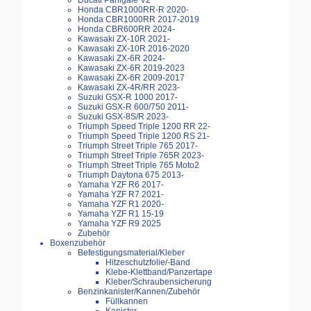
Ducati Panigale V2
Honda CBR1000RR-R 2020-
Honda CBR1000RR 2017-2019
Honda CBR600RR 2024-
Kawasaki ZX-10R 2021-
Kawasaki ZX-10R 2016-2020
Kawasaki ZX-6R 2024-
Kawasaki ZX-6R 2019-2023
Kawasaki ZX-6R 2009-2017
Kawasaki ZX-4R/RR 2023-
Suzuki GSX-R 1000 2017-
Suzuki GSX-R 600/750 2011-
Suzuki GSX-8S/R 2023-
Triumph Speed Triple 1200 RR 22-
Triumph Speed Triple 1200 RS 21-
Triumph Street Triple 765 2017-
Triumph Street Triple 765R 2023-
Triumph Street Triple 765 Moto2
Triumph Daytona 675 2013-
Yamaha YZF R6 2017-
Yamaha YZF R7 2021-
Yamaha YZF R1 2020-
Yamaha YZF R1 15-19
Yamaha YZF R9 2025
Zubehör
Boxenzubehör
Befestigungsmaterial/Kleber
Hitzeschutzfolie/-Band
Klebe-Klettband/Panzertape
Kleber/Schraubensicherung
Benzinkanister/Kannen/Zubehör
Füllkannen