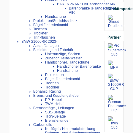
Handschoner
BÄRENPRANKE®Handschoner AIR
Bärenpranke ®Handschoner
Direktimporte
AIR
Handschuhe
Protektoren/Gesichtsschutz
Bügel für Lederkombi
Taschen
Trockner
Partner
Trinkflaschen
BMW S1000RR 2023-
Auspuffanlagen
Bekleidung und Zubehör
Unteranzüge, Socken
Zubehör Helite-Westen
Handschoner, Handschuhe
Handschoner Bärenpranke
Handschuhe
Protektoren
Bügel für Lederkombi
Taschen
Trockner
Bonamici Racing
Brems,-und Kupplungshebel
PP- Hebel
TWM-Hebel
Bremsbeläge-, Leitungen
SBS-Beläge
TRW-Beläge
Bremsleitungen
Carbonteile
Kotflügel / Hinterradabdeckung