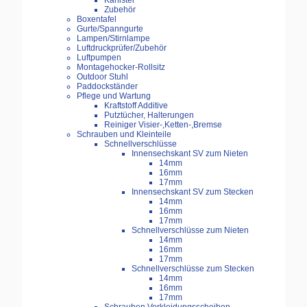
Kanister
Zubehör
Boxentafel
Gurte/Spanngurte
Lampen/Stirnlampe
Luftdruckprüfer/Zubehör
Luftpumpen
Montagehocker-Rollsitz
Outdoor Stuhl
Paddockständer
Pflege und Wartung
Kraftstoff Additive
Putztücher, Halterungen
Reiniger Visier-,Ketten-,Bremse
Schrauben und Kleinteile
Schnellverschlüsse
Innensechskant SV zum Nieten
14mm
16mm
17mm
Innensechskant SV zum Stecken
14mm
16mm
17mm
Schnellverschlüsse zum Nieten
14mm
16mm
17mm
Schnellverschlüsse zum Stecken
14mm
16mm
17mm