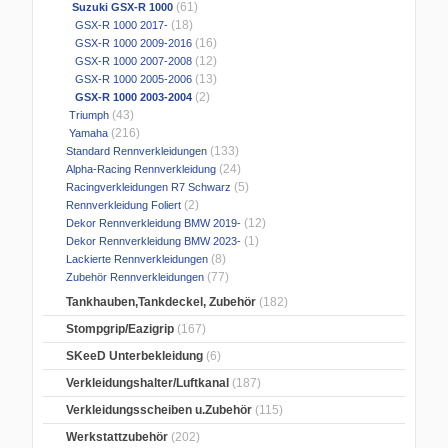
(61)
Suzuki GSX-R 1000
(18)
GSX-R 1000 2017-
(16)
GSX-R 1000 2009-2016
(12)
GSX-R 1000 2007-2008
(13)
GSX-R 1000 2005-2006
(2)
GSX-R 1000 2003-2004
(43)
Triumph
(216)
Yamaha
(133)
Standard Rennverkleidungen
(24)
Alpha-Racing Rennverkleidung
(5)
Racingverkleidungen R7 Schwarz
(2)
Rennverkleidung Foliert
(12)
Dekor Rennverkleidung BMW 2019-
(1)
Dekor Rennverkleidung BMW 2023-
(8)
Lackierte Rennverkleidungen
(77)
Zubehör Rennverkleidungen
Tankhauben,Tankdeckel, Zubehör
(182)
Stompgrip/Eazigrip
(167)
SKeeD Unterbekleidung
(6)
Verkleidungshalter/Luftkanal
(187)
Verkleidungsscheiben u.Zubehör
(115)
Werkstattzubehör
(202)