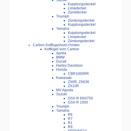
Suzuki
Kupplungsdeckel
Limadeckel
Zünddeckel
Triumph
Zündungsdeckel
Kupplungsdeckel
Yamaha
Kupplungsdeckel
Limadeckel
Zündungsdeckel
Carbon Kotflügel/vorn+hinten
Kotflügel vorn Carbon
Aprilia
BMW
Ducati
Harley Davidson
Honda
CBR1000RR
Kawasaki
ZX6R, ZX636
ZX10R
MV Agusta
Suzuki
GSX-R 600/750
GSX-R 1000
Triumph
Yamaha
R6
R7
R1
R9