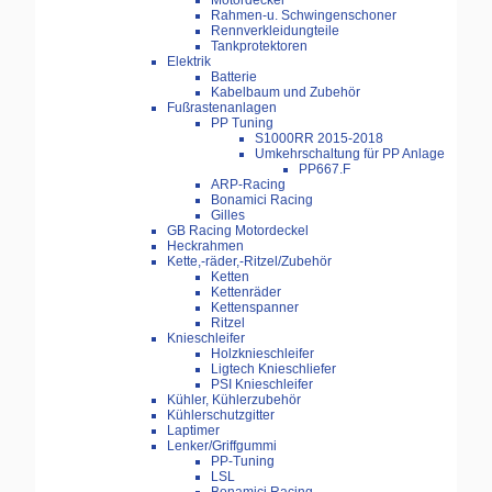
Motordeckel
Rahmen-u. Schwingenschoner
Rennverkleidungteile
Tankprotektoren
Elektrik
Batterie
Kabelbaum und Zubehör
Fußrastenanlagen
PP Tuning
S1000RR 2015-2018
Umkehrschaltung für PP Anlage
PP667.F
ARP-Racing
Bonamici Racing
Gilles
GB Racing Motordeckel
Heckrahmen
Kette,-räder,-Ritzel/Zubehör
Ketten
Kettenräder
Kettenspanner
Ritzel
Knieschleifer
Holzknieschleifer
Ligtech Knieschliefer
PSI Knieschleifer
Kühler, Kühlerzubehör
Kühlerschutzgitter
Laptimer
Lenker/Griffgummi
PP-Tuning
LSL