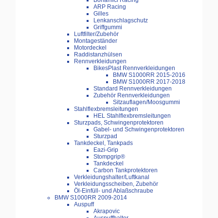
Bonamici Racing
ARP Racing
Gilles
Lenkanschlagschutz
Griffgummi
Luftfilter/Zubehör
Montageständer
Motordeckel
Raddistanzhülsen
Rennverkleidungen
BikesPlast Rennverkleidungen
BMW S1000RR 2015-2016
BMW S1000RR 2017-2018
Standard Rennverkleidungen
Zubehör Rennverkleidungen
Sitzauflagen/Moosgummi
Stahlflexbremsleitungen
HEL Stahlflexbremsleitungen
Sturzpads, Schwingenprotektoren
Gabel- und Schwingenprotektoren
Sturzpad
Tankdeckel, Tankpads
Eazi-Grip
Stompgrip®
Tankdeckel
Carbon Tankprotektoren
Verkleidungshalter/Luftkanal
Verkleidungsscheiben, Zubehör
Öl-Einfüll- und Ablaßschraube
BMW S1000RR 2009-2014
Auspuff
Akrapovic