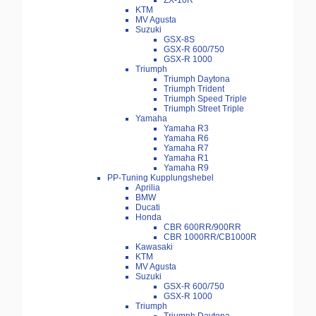
ZX-10R
KTM
MV Agusta
Suzuki
GSX-8S
GSX-R 600/750
GSX-R 1000
Triumph
Triumph Daytona
Triumph Trident
Triumph Speed Triple
Triumph Street Triple
Yamaha
Yamaha R3
Yamaha R6
Yamaha R7
Yamaha R1
Yamaha R9
PP-Tuning Kupplungshebel
Aprilia
BMW
Ducati
Honda
CBR 600RR/900RR
CBR 1000RR/CB1000R
Kawasaki
KTM
MV Agusta
Suzuki
GSX-R 600/750
GSX-R 1000
Triumph