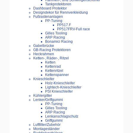
Rahmen-, und Schwingenschoner
Tankprotektoren
Dashboard Protektor
Designdekor für Rennverkleidung
Fußrastenanlagen
PP-Tuning
PP517.F
PP517FRV-Full race
Gilles Tooling
ARP Racing
Bonamici Racing
Gabelbrücke
GB-Racing Protektoren
Heckrahmen
Ketten-, Räder-, Ritzel
Ketten
Kettenrad
Kettenritzel
Kettenspanner
Knieschleifer
Holz-Knieschleifer
Lightech-Knieschleifer
PSI Knieschleifer
Kühlergitter
Lenker/Griffgummi
PP-Tuning
Gilles Tooling
ARP Racing
Lenkanschlagschutz
Griffgummi
Luftfilter/Zubehör
Montageständer