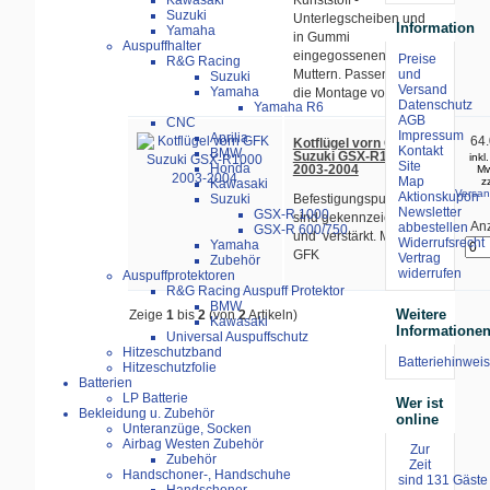
Kawasaki
Kunststoff -
Suzuki
Unterlegscheiben und
Information
Yamaha
in Gummi
Auspuffhalter
eingegossenen
Preise
R&G Racing
und
Muttern. Passend für
Suzuki
Versand
Yamaha
die Montage von...
Datenschutz
Yamaha R6
AGB
CNC
Impressum
Aprilia
64.
Kotflügel vorn GFK
Kontakt
BMW
Suzuki GSX-R1000
inkl
Site
Honda
2003-2004
Mw
Map
z
Kawasaki
Versan
Aktionskupon
Suzuki
Befestigungspunkte
Newsletter
GSX-R 1000
sind gekennzeichnet
Anz
abbestellen
GSX-R 600/750
und verstärkt. Material:
Widerrufsrecht
Yamaha
GFK
Vertrag
Zubehör
widerrufen
Auspuffprotektoren
R&G Racing Auspuff Protektor
BMW
Weitere
Zeige
1
bis
2
(von
2
Artikeln)
Kawasaki
Informatione
Universal Auspuffschutz
Hitzeschutzband
Batteriehinweis
Hitzeschutzfolie
Batterien
LP Batterie
Wer ist
Bekleidung u. Zubehör
online
Unteranzüge, Socken
Airbag Westen Zubehör
Zur
Zubehör
Zeit
Handschoner-, Handschuhe
sind 131 Gäste 