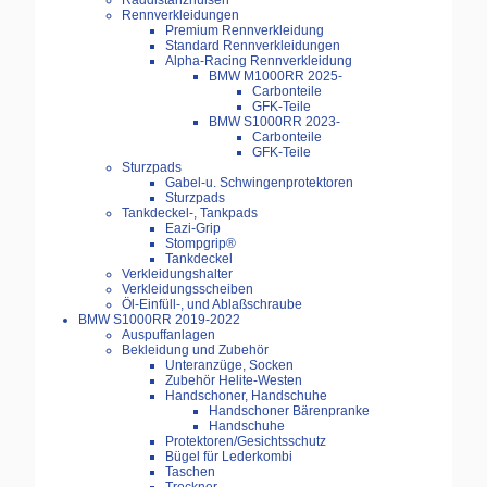
Raddistanzhülsen
Rennverkleidungen
Premium Rennverkleidung
Standard Rennverkleidungen
Alpha-Racing Rennverkleidung
BMW M1000RR 2025-
Carbonteile
GFK-Teile
BMW S1000RR 2023-
Carbonteile
GFK-Teile
Sturzpads
Gabel-u. Schwingenprotektoren
Sturzpads
Tankdeckel-, Tankpads
Eazi-Grip
Stompgrip®
Tankdeckel
Verkleidungshalter
Verkleidungsscheiben
Öl-Einfüll-, und Ablaßschraube
BMW S1000RR 2019-2022
Auspuffanlagen
Bekleidung und Zubehör
Unteranzüge, Socken
Zubehör Helite-Westen
Handschoner, Handschuhe
Handschoner Bärenpranke
Handschuhe
Protektoren/Gesichtsschutz
Bügel für Lederkombi
Taschen