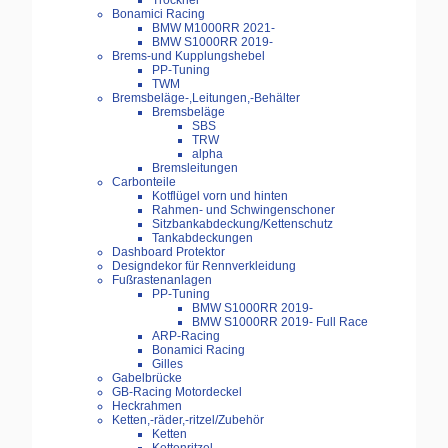
Trockner
Bonamici Racing
BMW M1000RR 2021-
BMW S1000RR 2019-
Brems-und Kupplungshebel
PP-Tuning
TWM
Bremsbeläge-,Leitungen,-Behälter
Bremsbeläge
SBS
TRW
alpha
Bremsleitungen
Carbonteile
Kotflügel vorn und hinten
Rahmen- und Schwingenschoner
Sitzbankabdeckung/Kettenschutz
Tankabdeckungen
Dashboard Protektor
Designdekor für Rennverkleidung
Fußrastenanlagen
PP-Tuning
BMW S1000RR 2019-
BMW S1000RR 2019- Full Race
ARP-Racing
Bonamici Racing
Gilles
Gabelbrücke
GB-Racing Motordeckel
Heckrahmen
Ketten,-räder,-ritzel/Zubehör
Ketten