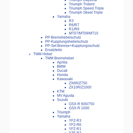
Triumph Daytona
Triumph Trident
Triumph Speed Triple
Triumph Street Triple
Yamaha
R3
R6/R7
R1/R9
MT07/MT09/MT10
PP-Bremshebelschutz
PP-Kupplungshebelschutz
PP-Set Bremse+Kupplungsschutz
Ersatzteile
TWM Hebel
TWM Bremshebel
Aprilia
BMW
Ducati
Honda
Kawasaki
ZX6R/Z750
ZX10R/Z1000
KTM
MV Agusta
Suzuki
GSX-R 600/750
GSX-R 1000
Triumph
Yamaha
YFZ-R3
YFZ-R6
YFZ-R1