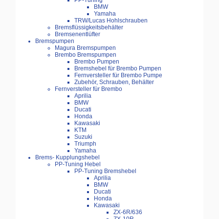
PP-Tuning
BMW
Yamaha
TRW/Lucas Hohlschrauben
Bremsflüssigkeitsbehälter
Bremsenentlüfter
Bremspumpen
Magura Bremspumpen
Brembo Bremspumpen
Brembo Pumpen
Bremshebel für Brembo Pumpen
Fernversteller für Brembo Pumpe
Zubehör, Schrauben, Behälter
Fernversteller für Brembo
Aprilia
BMW
Ducati
Honda
Kawasaki
KTM
Suzuki
Triumph
Yamaha
Brems- Kupplungshebel
PP-Tuning Hebel
PP-Tuning Bremshebel
Aprilia
BMW
Ducati
Honda
Kawasaki
ZX-6R/636