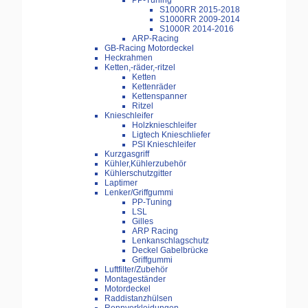
PP-Tuning
S1000RR 2015-2018
S1000RR 2009-2014
S1000R 2014-2016
ARP-Racing
GB-Racing Motordeckel
Heckrahmen
Ketten,-räder,-ritzel
Ketten
Kettenräder
Kettenspanner
Ritzel
Knieschleifer
Holzknieschleifer
Ligtech Knieschliefer
PSI Knieschleifer
Kurzgasgriff
Kühler,Kühlerzubehör
Kühlerschutzgitter
Laptimer
Lenker/Griffgummi
PP-Tuning
LSL
Gilles
ARP Racing
Lenkanschlagschutz
Deckel Gabelbrücke
Griffgummi
Luftfilter/Zubehör
Montageständer
Motordeckel
Raddistanzhülsen