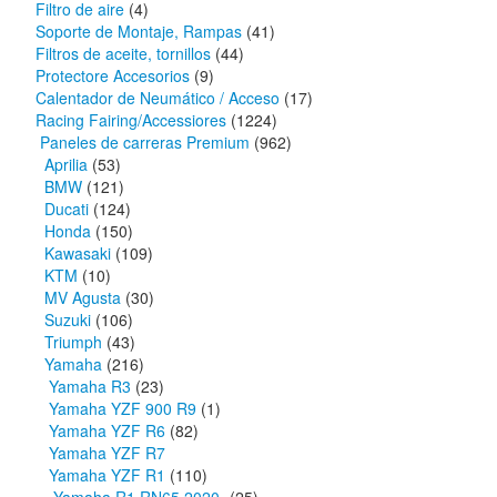
Filtro de aire
(4)
Soporte de Montaje, Rampas
(41)
Filtros de aceite, tornillos
(44)
Protectore Accesorios
(9)
Calentador de Neumático / Acceso
(17)
Racing Fairing/Accessiores
(1224)
Paneles de carreras Premium
(962)
Aprilia
(53)
BMW
(121)
Ducati
(124)
Honda
(150)
Kawasaki
(109)
KTM
(10)
MV Agusta
(30)
Suzuki
(106)
Triumph
(43)
Yamaha
(216)
Yamaha R3
(23)
Yamaha YZF 900 R9
(1)
Yamaha YZF R6
(82)
Yamaha YZF R7
Yamaha YZF R1
(110)