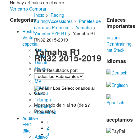
No hay artículos en el carro
Ver carro
Comprar
Inicio
>
Racing
Categorías
Enlaces
Fairing/Accessiores
>
Paneles de
Importantes
carreras Premium
>
Yamaha
>
Resto
Yamaha YZF R1
> Yamaha R1
Venta-
⇒ zum
RN32 2015-2019
especial
Renntraining
Yamaha R1
Aprilia
mit Stecki
RN32 2015-2019
BMW
Idiomas
Ducati
Honda
Filtrar Resultados por:
Kawasaki
MV
Agusta
Suzuki
Triumph
Mostrando de
1
al
10
(de
27
Yamaha
Productos)
Accesorios
Additive-
aceptamos
1
ERC-
2
Bike
3
Aditivo