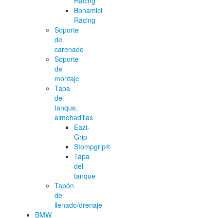
Racing
Bonamici
Racing
Soporte
de
carenado
Soporte
de
montaje
Tapa
del
tanque,
almohadillas
Eazi-
Grip
Stompgrip®
Tapa
del
tanque
Tapón
de
llenado/drenaje
BMW