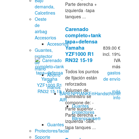
Bajo
Parte derecha +
demanda,
izquierda -tapa
Calcetines
tanques ...
Oeste
de
Carenado
airbag
completo+tank
Accesorios
tapa+defensa
Accesorios
Yamaha
839.00 €
Guantes,
YZF1000 R1
incl. 19%
protector
RN32 15-19
IVA
de
más
mano
Todos los puntos
gastos
Ahorro
de fijación están
de envío
de
reforzados
manos
Volumen de
... más
BÄRENPRANKE®Handschoner
suministro se
info
AIR
compone de: -
Guantes
Parte superior -
protectores
Parte derecha +
Bärenpranke®
izquierda -SBK
Guantes
tapa tanques ...
Protectores/facial
Soporte