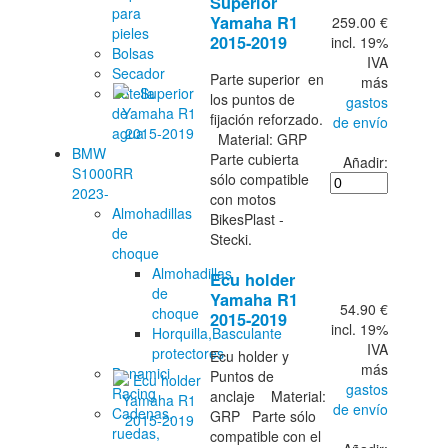
Superior
para
Yamaha R1
259.00 €
pieles
2015-2019
incl. 19%
Bolsas
IVA
Secador
Parte superior en
más
Botella
los puntos de
gastos
de
fijación reforzado.
de envío
agua
Material: GRP
BMW
Parte cubierta
Añadir:
S1000RR
sólo compatible
2023-
con motos
Almohadillas
BikesPlast -
de
Stecki.
choque
Almohadillas
Ecu holder
de
Yamaha R1
54.90 €
choque
2015-2019
incl. 19%
Horquilla,Basculante
IVA
protectores
Ecu holder y
más
Bonamici
Puntos de
gastos
Racing
anclaje Material:
de envío
Cadenas,
GRP Parte sólo
ruedas,
compatible con el