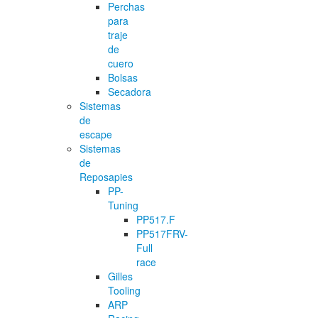
Perchas
para
traje
de
cuero
Bolsas
Secadora
Sistemas
de
escape
Sistemas
de
Reposapies
PP-
Tuning
PP517.F
PP517FRV-
Full
race
Gilles
Tooling
ARP