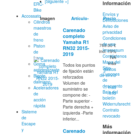
[Siguiente »]
Información
ERC-
Bike
Envíos y
Accossato
Imagen
Artículo-
Precio
Devoluciones
Cilindros
Aviso de
maestros
Carenado
privacidad
de
completo
Condiciones
freno
Yamaha R1
de uso
769.00 €
Piston
RN32 2015-
Impressum
incl. 19%
de
2019
Contáctenos
IVA
freno
Mapa del
más
Goma
Todos los puntos
Sitio
gastos
antideslizante
de fijación están
Cupones
de envío
Bigote
reforzados
de
daliniano
Volumen de
descuento
... más
Aceleradores
suministro se
Baja del
info
de
compone de: -
boletín
acción
Parte superior -
Widerrufsrecht
rápida
Parte derecha +
Contrato
Sisteme
izquierda -Parte
revocado
de
inferior...
Escape
Más
y
Carenado
información