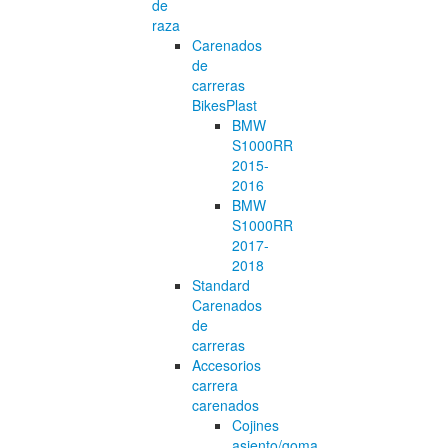
de
raza
Carenados
de
carreras
BikesPlast
BMW
S1000RR
2015-
2016
BMW
S1000RR
2017-
2018
Standard
Carenados
de
carreras
Accesorios
carrera
carenados
Cojines
asiento/goma