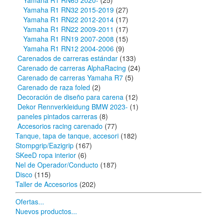
Yamaha R1 RN65 2020-
(25)
Yamaha R1 RN32 2015-2019
(27)
Yamaha R1 RN22 2012-2014
(17)
Yamaha R1 RN22 2009-2011
(17)
Yamaha R1 RN19 2007-2008
(15)
Yamaha R1 RN12 2004-2006
(9)
Carenados de carreras estándar
(133)
Carenado de carreras AlphaRacing
(24)
Carenado de carreras Yamaha R7
(5)
Carenado de raza foled
(2)
Decoración de diseño para carena
(12)
Dekor Rennverkleidung BMW 2023-
(1)
paneles pintados carreras
(8)
Accesorios racing carenado
(77)
Tanque, tapa de tanque, accesori
(182)
Stompgrip/Eazigrip
(167)
SKeeD ropa interior
(6)
Nel de Operador/Conducto
(187)
Disco
(115)
Taller de Accesorios
(202)
Ofertas...
Nuevos productos...