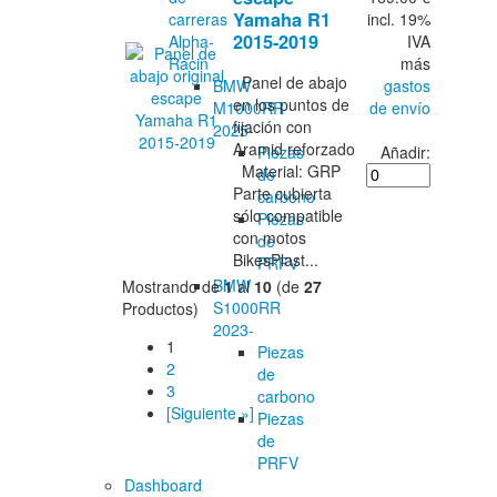
Yamaha R1
incl. 19%
carreras
2015-2019
IVA
Alpha-
más
Racin
Panel de abajo
gastos
BMW
en los puntos de
de envío
M1000RR
fijación con
2025-
Aramid reforzado
Añadir:
Piezas
Material: GRP
de
Parte cubierta
carbono
sólo compatible
Piezas
con motos
de
BikesPlast...
PRFV
BMW
Mostrando de
1
al
10
(de
27
S1000RR
Productos)
2023-
1
Piezas
2
de
3
carbono
[Siguiente »]
Piezas
de
PRFV
Dashboard