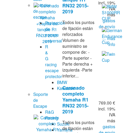
incl. 19%
Protector
RN32 2015-
IVA
de
2019
más
escape
gastos
Todos los puntos
Protección
de envío
de fijación están
de
reforzados
escape
... más
Volumen de
universal
info
suministro se
R
compone de: -
&
Parte superior -
G
Parte derecha +
racing
izquierda -Parte
escape
inferior...
protector
BMW
Carenado
Kawasaki
completo
Soporte
Yamaha R1
de
769.00 €
RN32 2015-
Escape
incl. 19%
2019
R&G
IVA
Racing
más
Todos los puntos
Suzuki
gastos
de fijación están
Yamaha
de envío