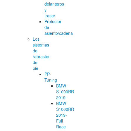
delanteros
y
traser
Protector
de
asiento/cadena
Los
sistemas
de
rabrasten
de
pie
PP-
Tuning
BMW
S1000RR
2019-
BMW
S1000RR
2019-
Full
Race