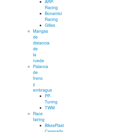
ARP-
Racing
Bonamici
Racing
Gilles
Mangas
de
distancia
de
la
rueda
Palanca
de
freno
y
embrague
PP-
Tuning
TWM
Race
fairing
BikesPlast
Carenado