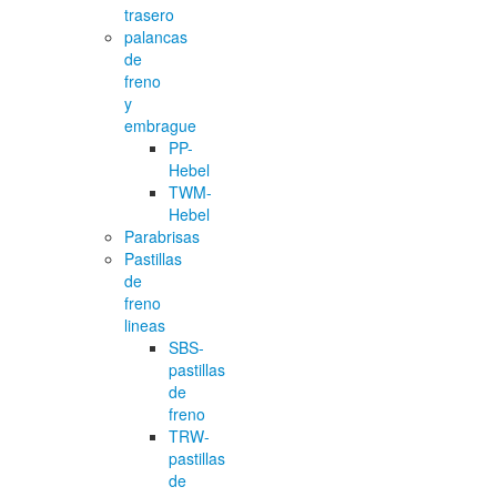
trasero
palancas
de
freno
y
embrague
PP-
Hebel
TWM-
Hebel
Parabrisas
Pastillas
de
freno
lineas
SBS-
pastillas
de
freno
TRW-
pastillas
de