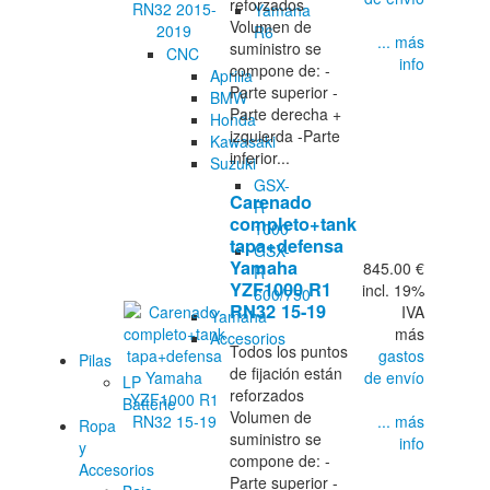
reforzados
Yamaha
Volumen de
R6
... más
suministro se
CNC
info
compone de: -
Aprilia
Parte superior -
BMW
Parte derecha +
Honda
izquierda -Parte
Kawasaki
inferior...
Suzuki
GSX-
Carenado
R
completo+tank
1000
tapa+defensa
GSX-
Yamaha
845.00 €
R
YZF1000 R1
incl. 19%
600/750
RN32 15-19
IVA
Yamaha
más
Accesorios
Todos los puntos
gastos
Pilas
de fijación están
de envío
LP
reforzados
Batterie
Volumen de
... más
Ropa
suministro se
info
y
compone de: -
Accesorios
Parte superior -