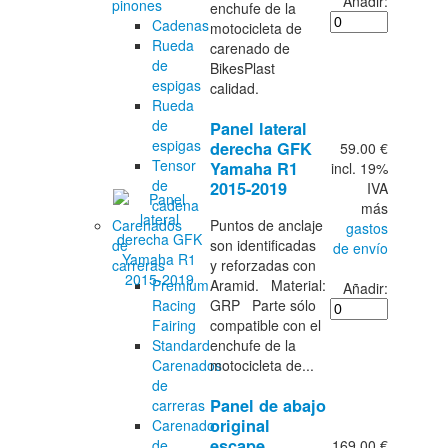
Añadir:
pinones
enchufe de la
Cadenas
motocicleta de
Rueda
carenado de
de
BikesPlast
espigas
calidad.
Rueda
de
Panel lateral
espigas
derecha GFK
59.00 €
Tensor
Yamaha R1
incl. 19%
de
2015-2019
IVA
cadena
más
Carenados
Puntos de anclaje
gastos
de
son identificadas
de envío
carreras
y reforzadas con
Premium
Aramid. Material:
Añadir:
Racing
GRP Parte sólo
Fairing
compatible con el
Standard
enchufe de la
Carenados
motocicleta de...
de
Panel de abajo
carreras
original
Carenado
escape
169.00 €
de