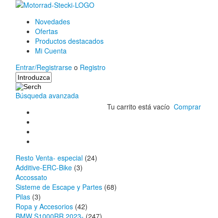
Novedades
Ofertas
Productos destacados
Mi Cuenta
Entrar/Registrarse
o
Registro
Búsqueda avanzada
Tu carrito está vacío
Comprar
Resto Venta- especial
(24)
Additive-ERC-Bike
(3)
Accossato
Sisteme de Escape y Partes
(68)
Pilas
(3)
Ropa y Accesorios
(42)
BMW S1000RR 2023-
(247)