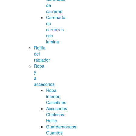
de
carreras
Carenado
de
carrerras
con
lamina
Rejilla
del
radiador
Ropa
y
a
accesorios
Ropa
interior,
Calcetines
Accesorios
Chalecos
Helite
Guardamonaos,
Guantes