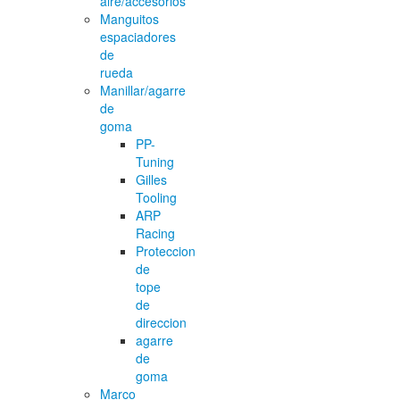
aire/accesorios
Manguitos
espaciadores
de
rueda
Manillar/agarre
de
goma
PP-
Tuning
Gilles
Tooling
ARP
Racing
Proteccion
de
tope
de
direccion
agarre
de
goma
Marco