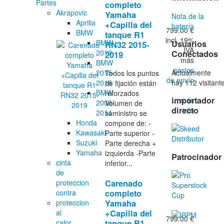
Partes
completo
Akrapovic
Yamaha
Nota de la
Aprilia
+Capilla del
batería
799.00 €
BMW
tanque R1
incl. 19%
BMW
Usuarios
RN32 2015-
IVA
2019-
Conectados
2019
más
BMW
gastos
Actualmente
2015-
Todos los puntos
de envío
hay 112 visitant
2018
de fijación están
BMW
reforzados
importador
... más
2009-
Volumen de
directo
info
2014
suministro se
Honda
compone de: -
Kawasaki
Parte superior -
Suzuki
Parte derecha +
Yamaha
izquierda -Parte
Patrocinador
cinta
inferior...
de
proteccion
Carenado
contra
completo
proteccion
Yamaha
al
+Capilla del
799.00 €
calor
tanque R1