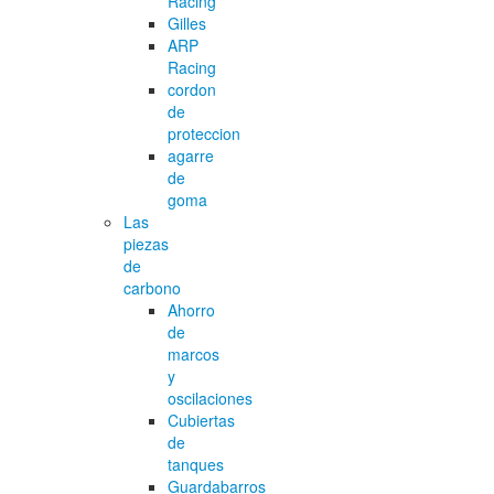
Racing
Gilles
ARP
Racing
cordon
de
proteccion
agarre
de
goma
Las
piezas
de
carbono
Ahorro
de
marcos
y
oscilaciones
Cubiertas
de
tanques
Guardabarros