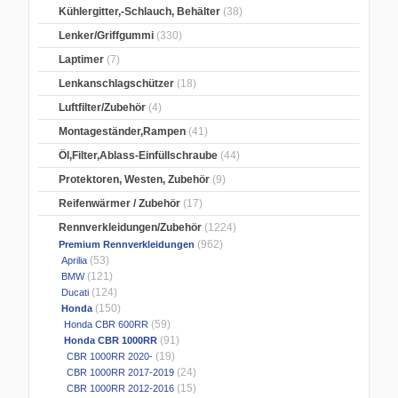
Kühlergitter,-Schlauch, Behälter
(38)
Lenker/Griffgummi
(330)
Laptimer
(7)
Lenkanschlagschützer
(18)
Luftfilter/Zubehör
(4)
Montageständer,Rampen
(41)
Öl,Filter,Ablass-Einfüllschraube
(44)
Protektoren, Westen, Zubehör
(9)
Reifenwärmer / Zubehör
(17)
Rennverkleidungen/Zubehör
(1224)
(962)
Premium Rennverkleidungen
(53)
Aprilia
(121)
BMW
(124)
Ducati
(150)
Honda
(59)
Honda CBR 600RR
(91)
Honda CBR 1000RR
(19)
CBR 1000RR 2020-
(24)
CBR 1000RR 2017-2019
(15)
CBR 1000RR 2012-2016