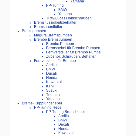
Yamaha
PP-Tuning
BMW
Yamaha
TRW/Lucas Hohlschrauben
Bremsflüssigkeitsbehälter
Bremsenentlüfter
Bremspumpen
Magura Bremspumpen
Brembo Bremspumpen
Brembo Pumpen
Bremshebel für Brembo Pumpen
Fernversteller für Brembo Pumpe
Zubehör, Schrauben, Behälter
Fernversteller für Brembo
Aprilia
BMW
Ducati
Honda
Kawasaki
KTM
Suzuki
Triumph
Yamaha
Brems- Kupplungshebel
PP-Tuning Hebel
PP-Tuning Bremshebel
Aprilia
BMW
Ducati
Honda
Kawasaki