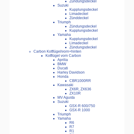
Zündungsdeckel
Suzuki
Kupplungsdeckel
Limadeckel
Zünddeckel
Triumph
Zündungsdeckel
Kupplungsdeckel
Yamaha
Kupplungsdeckel
Limadeckel
Zündungsdeckel
Carbon Kotflügel/vorn+hinten
Kotflügel vorn Carbon
Aprilia
BMW
Ducati
Harley Davidson
Honda
CBR1000RR
Kawasaki
ZX6R, ZX636
ZX10R
MV Agusta
Suzuki
GSX-R 600/750
GSX-R 1000
Triumph
Yamaha
R6
R7
R1