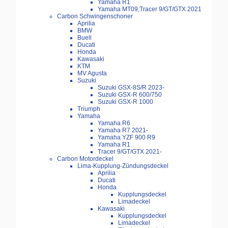
Yamaha R1
Yamaha MT09,Tracer 9/GT/GTX 2021
Carbon Schwingenschoner
Aprilia
BMW
Buell
Ducati
Honda
Kawasaki
KTM
MV Agusta
Suzuki
Suzuki GSX-8S/R 2023-
Suzuki GSX-R 600/750
Suzuki GSX-R 1000
Triumph
Yamaha
Yamaha R6
Yamaha R7 2021-
Yamaha YZF 900 R9
Yamaha R1
Tracer 9/GT/GTX 2021-
Carbon Motordeckel
Lima-Kupplung-Zündungsdeckel
Aprilia
Ducati
Honda
Kupplungsdeckel
Limadeckel
Kawasaki
Kupplungsdeckel
Limadeckel