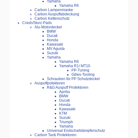
Yamaha
Yamaha R6
Carbon Lampenmaske
Carbon Auspuffabdeckung
Carbon Kettenschutz
Crash/Sturz-Pads
Alu-Motordeckel
BMW
Ducati
Honda
Kawasaki
MV Agusta
Suzuki
Yamaha
Yamaha R6
Yamaha R1/ MT10
PP-Tuning
Gilles-Tooling
Schrauben für PP Schutzdeckel
Auspuffpotektoren
R&G Auspuff Protektoren
Aprilia
BMW
Ducati
Honda
Kawasaki
KTM
Suzuki
Triumph
Yamaha
Universal Endschalldämpferschutz
Carbon Tank Protektoren