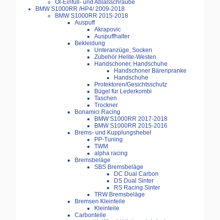
Öl-Einfüll- und Ablaßschraube
BMW S1000RR /HP4/ 2009-2018
BMW S1000RR 2015-2018
Auspuff
Akrapovic
Auspuffhalter
Bekleidung
Unteranzüge, Socken
Zubehör Helite-Westen
Handschoner, Handschuhe
Handschoner Bärenpranke
Handschuhe
Protektoren/Gesichtsschutz
Bügel für Lederkombi
Taschen
Trockner
Bonamici Racing
BMW S1000RR 2017-2018
BMW S1000RR 2015-2016
Brems- und Kupplungshebel
PP-Tuning
TWM
alpha racing
Bremsbeläge
SBS Bremsbeläge
DC Dual Carbon
DS Dual Sinter
RS Racing Sinter
TRW Bremsbeläge
Bremsen Kleinteile
Kleinteile
Carbonteile