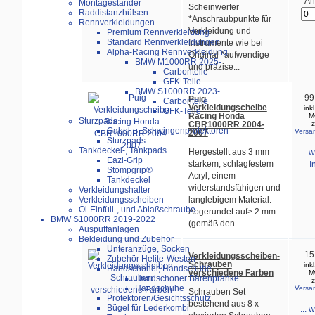
An
Montageständer
Scheinwerfer
Raddistanzhülsen
*Anschraubpunkte für
Rennverkleidungen
Verkleidung und
Premium Rennverkleidung
Standard Rennverkleidungen
Instrumente wie bei
Alpha-Racing Rennverkleidung
Original *aufwendige
BMW M1000RR 2025-
und präzise...
Carbonteile
GFK-Teile
BMW S1000RR 2023-
99
Puig
Carbonteile
Verkleidungscheibe
ink
GFK-Teile
Racing Honda
M
Sturzpads
CBR1000RR 2004-
z
Gabel-u. Schwingenprotektoren
Versa
2007
Sturzpads
Tankdeckel-, Tankpads
Hergestellt aus 3 mm
... 
Eazi-Grip
starkem, schlagfestem
I
Stompgrip®
Acryl, einem
Tankdeckel
widerstandsfähigen und
Verkleidungshalter
langlebigem Material.
Verkleidungsscheiben
Öl-Einfüll-, und Ablaßschraube
Abgerundet auf> 2 mm
BMW S1000RR 2019-2022
(gemäß den...
Auspuffanlagen
Bekleidung und Zubehör
Unteranzüge, Socken
15
Verkleidungsscheiben-
Zubehör Helite-Westen
Schrauben
ink
Handschoner, Handschuhe
verschiedene Farben
M
Handschoner Bärenpranke
z
Handschuhe
Versa
Schrauben Set
Protektoren/Gesichtsschutz
bestehend aus 8 x
Bügel für Lederkombi
... 