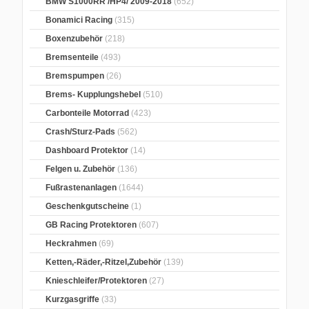
BMW S1000RR /HP4/ 2009-2018
(652)
Bonamici Racing
(315)
Boxenzubehör
(218)
Bremsenteile
(493)
Bremspumpen
(26)
Brems- Kupplungshebel
(510)
Carbonteile Motorrad
(423)
Crash/Sturz-Pads
(562)
Dashboard Protektor
(14)
Felgen u. Zubehör
(136)
Fußrastenanlagen
(1644)
Geschenkgutscheine
(1)
GB Racing Protektoren
(607)
Heckrahmen
(69)
Ketten,-Räder,-Ritzel,Zubehör
(139)
Knieschleifer/Protektoren
(27)
Kurzgasgriffe
(33)