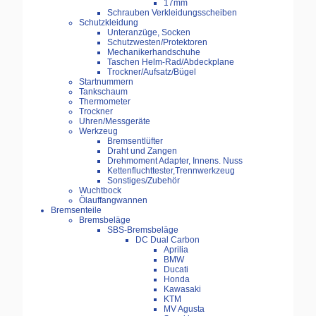
17mm
Schrauben Verkleidungsscheiben
Schutzkleidung
Unteranzüge, Socken
Schutzwesten/Protektoren
Mechanikerhandschuhe
Taschen Helm-Rad/Abdeckplane
Trockner/Aufsatz/Bügel
Startnummern
Tankschaum
Thermometer
Trockner
Uhren/Messgeräte
Werkzeug
Bremsentlüfter
Draht und Zangen
Drehmoment Adapter, Innens. Nuss
Kettenfluchttester,Trennwerkzeug
Sonstiges/Zubehör
Wuchtbock
Ölauffangwannen
Bremsenteile
Bremsbeläge
SBS-Bremsbeläge
DC Dual Carbon
Aprilia
BMW
Ducati
Honda
Kawasaki
KTM
MV Agusta