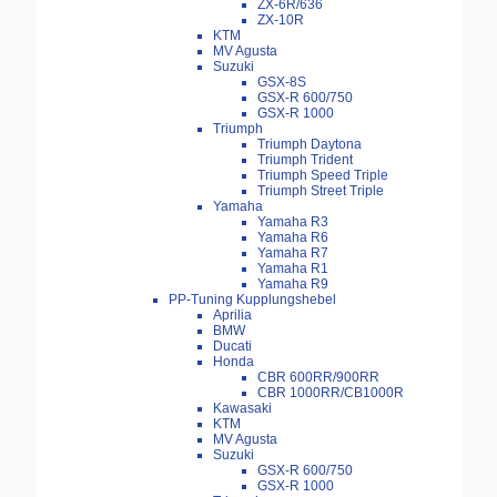
ZX-6R/636
ZX-10R
KTM
MV Agusta
Suzuki
GSX-8S
GSX-R 600/750
GSX-R 1000
Triumph
Triumph Daytona
Triumph Trident
Triumph Speed Triple
Triumph Street Triple
Yamaha
Yamaha R3
Yamaha R6
Yamaha R7
Yamaha R1
Yamaha R9
PP-Tuning Kupplungshebel
Aprilia
BMW
Ducati
Honda
CBR 600RR/900RR
CBR 1000RR/CB1000R
Kawasaki
KTM
MV Agusta
Suzuki
GSX-R 600/750
GSX-R 1000