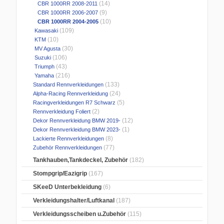
(14)
CBR 1000RR 2008-2011
(9)
CBR 1000RR 2006-2007
(10)
CBR 1000RR 2004-2005
(109)
Kawasaki
(10)
KTM
(30)
MV Agusta
(106)
Suzuki
(43)
Triumph
(216)
Yamaha
(133)
Standard Rennverkleidungen
(24)
Alpha-Racing Rennverkleidung
(5)
Racingverkleidungen R7 Schwarz
(2)
Rennverkleidung Foliert
(12)
Dekor Rennverkleidung BMW 2019-
(1)
Dekor Rennverkleidung BMW 2023-
(8)
Lackierte Rennverkleidungen
(77)
Zubehör Rennverkleidungen
Tankhauben,Tankdeckel, Zubehör
(182)
Stompgrip/Eazigrip
(167)
SKeeD Unterbekleidung
(6)
Verkleidungshalter/Luftkanal
(187)
Verkleidungsscheiben u.Zubehör
(115)