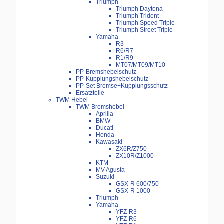
Triumph
Triumph Daytona
Triumph Trident
Triumph Speed Triple
Triumph Street Triple
Yamaha
R3
R6/R7
R1/R9
MT07/MT09/MT10
PP-Bremshebelschutz
PP-Kupplungshebelschutz
PP-Set Bremse+Kupplungsschutz
Ersatzteile
TWM Hebel
TWM Bremshebel
Aprilia
BMW
Ducati
Honda
Kawasaki
ZX6R/Z750
ZX10R/Z1000
KTM
MV Agusta
Suzuki
GSX-R 600/750
GSX-R 1000
Triumph
Yamaha
YFZ-R3
YFZ-R6