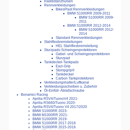
Raddistanzhülsen
Rennverkleidungen
BikesPlast Rennverkleidungen
BMW S1000RR 2009-2011
BMW S1000RR 2009-
2011
BMW S1000RR 2012-2014
BMW S1000RR 2012-
2014
Standard Rennverkleidungen
Stahlflexbremsleitungen
HEL Stahlflexbremsleitung
Sturzpads-Schwingenprotektoren
Gabel- und Schwingenprotektoren
Sturzpad
Tankdeckel-Tankpads
Eazi-Grip
Stompgrip®
Tankdeckel
Carbon Tankprotektoren
Verkleidungshalter/Luftkanal
Verkleidungsscheiben u. Zubehör
Öl-Einfüll- Ablaßschraube
Bonamici Racing
Aprilia RSV4/TuonoV4 2021-
Aprilia RS660/Tuono 2020-
Aprilia RSV4/Tuono V4 2017/2020
BMW S1000RR 2023-
BMW M1000RR 2021-
BMW S1000RR 2019-
BMW S1000RR 2017-2018
BMW S1000RR 2015-2016