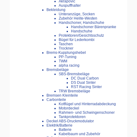
Akrapovic
Auspuffhalter
Bekleidung
Unteranzüge, Socken
Zubehör Helite-Westen
Handschoner, Handschuhe
Handschoner Bärenpranke
Handschuhe
Protektoren/Gesichtsschutz
Bügel für Lederkombi
Taschen
Trockner
Brems-Kupplungshebel
PP-Tuning
TWM
alpha racing
Bremsbeläge
SBS-Bremsbeläge
DC Dual Carbon
DS Dual Sinter
RST Racing Sinter
TRW Bremsbeläge
Bremsen Kleinteile
Carbonteile
Kotflügel und Hinterradabdeckung
Motordeckel
Rahmen- und Schwingenschoner
Tankprotektoren
Deckel ABS-Druckmodulator
Elektrik/Batterie
Batterie
Kabelbaum und Zubehör