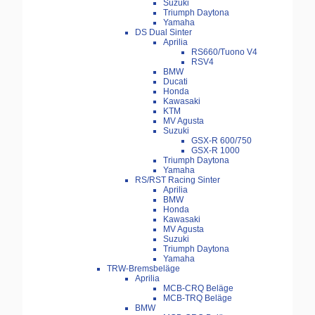
Suzuki
Triumph Daytona
Yamaha
DS Dual Sinter
Aprilia
RS660/Tuono V4
RSV4
BMW
Ducati
Honda
Kawasaki
KTM
MV Agusta
Suzuki
GSX-R 600/750
GSX-R 1000
Triumph Daytona
Yamaha
RS/RST Racing Sinter
Aprilia
BMW
Honda
Kawasaki
MV Agusta
Suzuki
Triumph Daytona
Yamaha
TRW-Bremsbeläge
Aprilia
MCB-CRQ Beläge
MCB-TRQ Beläge
BMW