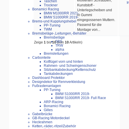
eloxierten Schrauben,
Taschen
I
Kunststoff -
Trockner
Bonamici Racing
Unterlegscheiben und
BMW M1000RR 2021-
in Gummi
BMW S1000RR 2019-
eingegossenen Muttern.
Brems-und Kupplungshebel
Passend für die
PP-Tuning
TWM
Montage von...
Bremsbeläge-,Leitungen,-Behälter
Bremsbeläge
SBS
Zeige
1
bis
10
(von
10
Artikeln)
TRW
alpha
Bremsleitungen
Carbonteile
Kotflügel vorn und hinten
Rahmen- und Schwingenschoner
Sitzbankabdeckung/Kettenschutz
Tankabdeckungen
Dashboard Protektor
Designdekor für Rennverkleidung
Fußrastenanlagen
PP-Tuning
BMW S1000RR 2019-
BMW S1000RR 2019- Full Race
ARP-Racing
Bonamici Racing
Gilles
Gabelbrücke
GB-Racing Motordeckel
Heckrahmen
Ketten,-räder,-ritzel/Zubehör