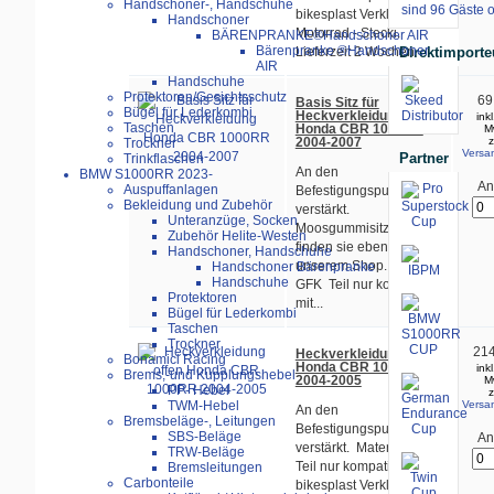
Handschoner-, Handschuhe
sind 96 Gäste o
bikesplast Verkleidung
Handschoner
Motorrad - Stecki.
BÄRENPRANKE®Handschoner AIR
Bärenpranke ®Handschoner
Direktimporte
Lieferzeit 2 Wochen
AIR
Handschuhe
Protektoren/Gesichtsschutz
69
Basis Sitz für
Bügel für Lederkombi
Heckverkleidung
ink
Taschen
Honda CBR 1000RR
M
2004-2007
z
Trockner
Versa
Partner
Trinkflaschen
An den
BMW S1000RR 2023-
An
Auspuffanlagen
Befestigungspunkten
Bekleidung und Zubehör
verstärkt.
Unteranzüge, Socken
Moosgummisitzauflagen
Zubehör Helite-Westen
finden sie ebenfalls in
Handschoner, Handschuhe
unserem Shop. Material:
Handschoner Bärenpranke
Handschuhe
GFK Teil nur kompatibel
Protektoren
mit...
Bügel für Lederkombi
Taschen
Trockner
214
Heckverkleidung offen
Bonamici Racing
Honda CBR 1000RR
ink
Brems,-und Kupplungshebel
2004-2005
M
PP- Hebel
z
Versa
TWM-Hebel
An den
Bremsbeläge-, Leitungen
Befestigungspunkten
SBS-Beläge
An
verstärkt. Material: GFK
TRW-Beläge
Teil nur kompatibel mit
Bremsleitungen
Carbonteile
bikesplast Verkleidung