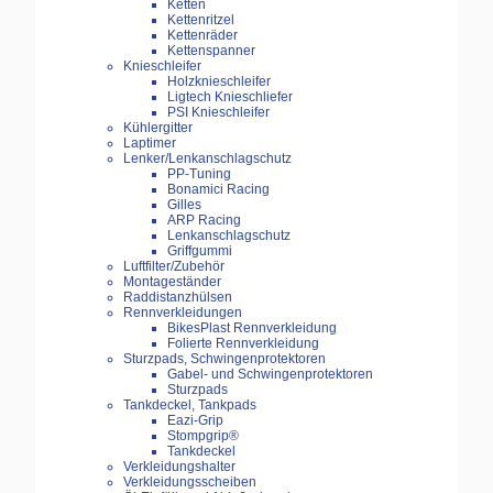
Ketten
Kettenritzel
Kettenräder
Kettenspanner
Knieschleifer
Holzknieschleifer
Ligtech Knieschliefer
PSI Knieschleifer
Kühlergitter
Laptimer
Lenker/Lenkanschlagschutz
PP-Tuning
Bonamici Racing
Gilles
ARP Racing
Lenkanschlagschutz
Griffgummi
Luftfilter/Zubehör
Montageständer
Raddistanzhülsen
Rennverkleidungen
BikesPlast Rennverkleidung
Folierte Rennverkleidung
Sturzpads, Schwingenprotektoren
Gabel- und Schwingenprotektoren
Sturzpads
Tankdeckel, Tankpads
Eazi-Grip
Stompgrip®
Tankdeckel
Verkleidungshalter
Verkleidungsscheiben