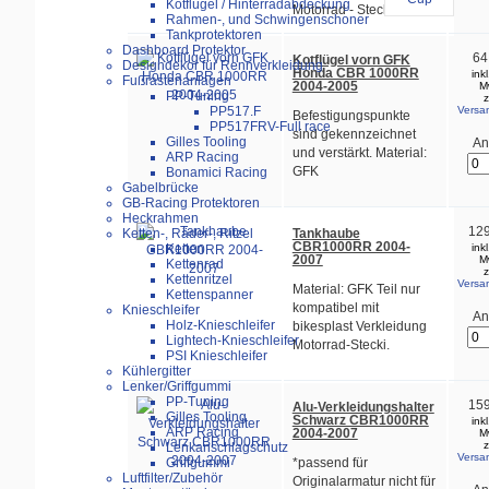
Kotflügel / Hinterradabdeckung
Motorrad - Stecki.
Rahmen-, und Schwingenschoner
Tankprotektoren
Dashboard Protektor
64
Kotflügel vorn GFK
Designdekor für Rennverkleidung
Honda CBR 1000RR
ink
Fußrastenanlagen
2004-2005
M
PP-Tuning
z
Versa
PP517.F
Befestigungspunkte
PP517FRV-Full race
sind gekennzeichnet
Gilles Tooling
An
und verstärkt. Material:
ARP Racing
GFK
Bonamici Racing
Gabelbrücke
GB-Racing Protektoren
Heckrahmen
129
Tankhaube
Ketten-, Räder-, Ritzel
CBR1000RR 2004-
ink
Ketten
2007
M
Kettenrad
z
Kettenritzel
Versa
Material: GFK Teil nur
Kettenspanner
kompatibel mit
Knieschleifer
An
Holz-Knieschleifer
bikesplast Verkleidung
Lightech-Knieschleifer
Motorrad-Stecki.
PSI Knieschleifer
Kühlergitter
Lenker/Griffgummi
PP-Tuning
159
Alu-Verkleidungshalter
Gilles Tooling
Schwarz CBR1000RR
ink
ARP Racing
2004-2007
M
z
Lenkanschlagschutz
Versa
*passend für
Griffgummi
Luftfilter/Zubehör
Originalarmatur nicht für