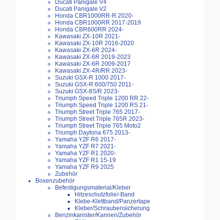
Ducati Panigale V4
Ducati Panigale V2
Honda CBR1000RR-R 2020-
Honda CBR1000RR 2017-2019
Honda CBR600RR 2024-
Kawasaki ZX-10R 2021-
Kawasaki ZX-10R 2016-2020
Kawasaki ZX-6R 2024-
Kawasaki ZX-6R 2019-2023
Kawasaki ZX-6R 2009-2017
Kawasaki ZX-4R/RR 2023-
Suzuki GSX-R 1000 2017-
Suzuki GSX-R 600/750 2011-
Suzuki GSX-8S/R 2023-
Triumph Speed Triple 1200 RR 22-
Triumph Speed Triple 1200 RS 21-
Triumph Street Triple 765 2017-
Triumph Street Triple 765R 2023-
Triumph Street Triple 765 Moto2
Triumph Daytona 675 2013-
Yamaha YZF R6 2017-
Yamaha YZF R7 2021-
Yamaha YZF R1 2020-
Yamaha YZF R1 15-19
Yamaha YZF R9 2025
Zubehör
Boxenzubehör
Befestigungsmaterial/Kleber
Hitzeschutzfolie/-Band
Klebe-Klettband/Panzertape
Kleber/Schraubensicherung
Benzinkanister/Kannen/Zubehör