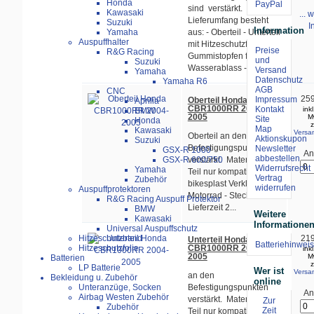
Honda
sind verstärkt.
Kawasaki
... 
Lieferumfang besteht
Suzuki
I
Information
aus: - Oberteil - Unterteil
Yamaha
Auspuffhalter
mit Hitzeschutzfolie,
Preise
R&G Racing
Gummistopfen für
und
Suzuki
Wasserablass -...
Versand
Yamaha
Datenschutz
Yamaha R6
AGB
CNC
259
Impressum
Oberteil Honda
Aprilia
CBR1000RR 2004-
Kontakt
ink
BMW
2005
M
Site
Honda
z
Map
Kawasaki
Versa
Oberteil an den
Aktionskupon
Suzuki
Befestigungspunkten
Newsletter
GSX-R 1000
An
abbestellen
verstärkt. Material: GFK
GSX-R 600/750
Widerrufsrecht
Yamaha
Teil nur kompatibel mit
Vertrag
Zubehör
bikesplast Verkleidung
widerrufen
Auspuffprotektoren
Motorrad - Stecki.
R&G Racing Auspuff Protektor
Lieferzeit 2...
BMW
Weitere
Kawasaki
Informatione
Universal Auspuffschutz
219
Hitzeschutzband
Unterteil Honda
Batteriehinweis
CBR1000RR 2004-
Hitzeschutzfolie
ink
2005
M
Batterien
z
LP Batterie
Wer ist
Versa
an den
Bekleidung u. Zubehör
online
Befestigungspunkten
Unteranzüge, Socken
An
Airbag Westen Zubehör
verstärkt. Material: GFK
Zur
Zubehör
Zeit
Teil nur kompatibel mit