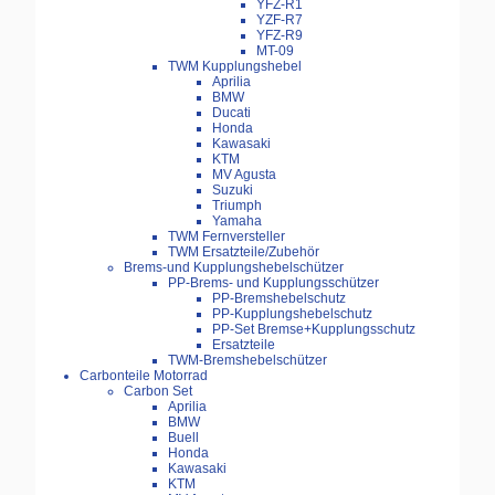
YFZ-R1
YZF-R7
YFZ-R9
MT-09
TWM Kupplungshebel
Aprilia
BMW
Ducati
Honda
Kawasaki
KTM
MV Agusta
Suzuki
Triumph
Yamaha
TWM Fernversteller
TWM Ersatzteile/Zubehör
Brems-und Kupplungshebelschützer
PP-Brems- und Kupplungsschützer
PP-Bremshebelschutz
PP-Kupplungshebelschutz
PP-Set Bremse+Kupplungsschutz
Ersatzteile
TWM-Bremshebelschützer
Carbonteile Motorrad
Carbon Set
Aprilia
BMW
Buell
Honda
Kawasaki
KTM