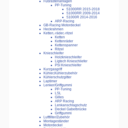
Fußrastenanlagen
PP-Tuning
S1000RR 2015-2018
S1000RR 2009-2014
S1000R 2014-2016
ARP-Racing
GB-Racing Motordeckel
Heckrahmen
Ketten,-räder,-ritzel
Ketten
Kettenräder
Kettenspanner
Ritzel
Knieschleifer
Holzknieschleifer
Ligtech Knieschliefer
PSI Knieschleifer
Kurzgasgriff
Kühler,Kühlerzubehör
Kühlerschutzgitter
Laptimer
Lenker/Griffgummi
PP-Tuning
LSL
Gilles
ARP Racing
Lenkanschlagschutz
Deckel Gabelbrücke
Griffgummi
Luftfilter/Zubehör
Montageständer
Motordeckel