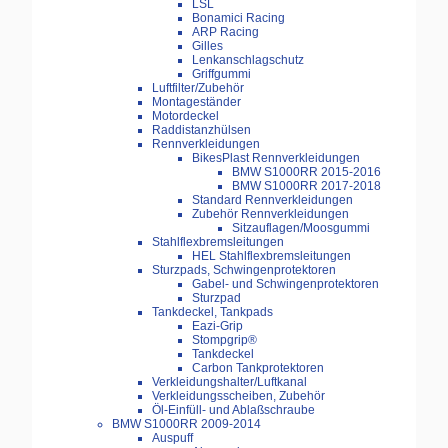
LSL
Bonamici Racing
ARP Racing
Gilles
Lenkanschlagschutz
Griffgummi
Luftfilter/Zubehör
Montageständer
Motordeckel
Raddistanzhülsen
Rennverkleidungen
BikesPlast Rennverkleidungen
BMW S1000RR 2015-2016
BMW S1000RR 2017-2018
Standard Rennverkleidungen
Zubehör Rennverkleidungen
Sitzauflagen/Moosgummi
Stahlflexbremsleitungen
HEL Stahlflexbremsleitungen
Sturzpads, Schwingenprotektoren
Gabel- und Schwingenprotektoren
Sturzpad
Tankdeckel, Tankpads
Eazi-Grip
Stompgrip®
Tankdeckel
Carbon Tankprotektoren
Verkleidungshalter/Luftkanal
Verkleidungsscheiben, Zubehör
Öl-Einfüll- und Ablaßschraube
BMW S1000RR 2009-2014
Auspuff