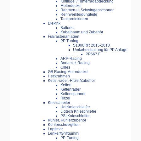
Kotflügel / Hinterradabdeckung
Motordeckel
Rahmen-u. Schwingenschoner
Rennverkleidungteile
Tankprotektoren
Elektrik
Batterie
Kabelbaum und Zubehör
Fußrastenanlagen
PP Tuning
S1000RR 2015-2018
Umkehrschaltung für PP Anlage
PP667.F
ARP-Racing
Bonamici Racing
Gilles
GB Racing Motordeckel
Heckrahmen
Kette,-räder,-Ritzel/Zubehör
Ketten
Kettenräder
Kettenspanner
Ritzel
Knieschleifer
Holzknieschleifer
Ligtech Knieschliefer
PSI Knieschleifer
Kühler, Kühlerzubehör
Kühlerschutzgitter
Laptimer
Lenker/Griffgummi
PP-Tuning