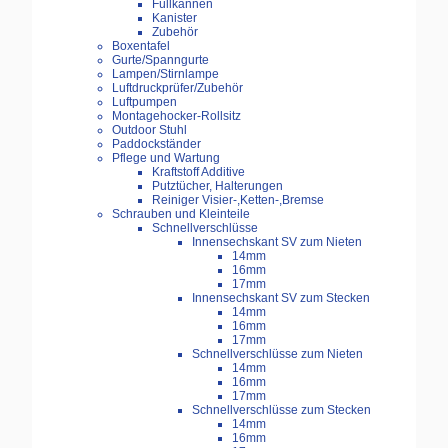
Füllkannen
Kanister
Zubehör
Boxentafel
Gurte/Spanngurte
Lampen/Stirnlampe
Luftdruckprüfer/Zubehör
Luftpumpen
Montagehocker-Rollsitz
Outdoor Stuhl
Paddockständer
Pflege und Wartung
Kraftstoff Additive
Putztücher, Halterungen
Reiniger Visier-,Ketten-,Bremse
Schrauben und Kleinteile
Schnellverschlüsse
Innensechskant SV zum Nieten
14mm
16mm
17mm
Innensechskant SV zum Stecken
14mm
16mm
17mm
Schnellverschlüsse zum Nieten
14mm
16mm
17mm
Schnellverschlüsse zum Stecken
14mm
16mm