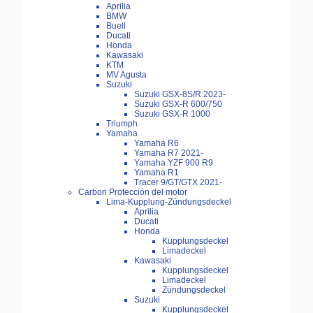
Aprilia
BMW
Buell
Ducati
Honda
Kawasaki
KTM
MV Agusta
Suzuki
Suzuki GSX-8S/R 2023-
Suzuki GSX-R 600/750
Suzuki GSX-R 1000
Triumph
Yamaha
Yamaha R6
Yamaha R7 2021-
Yamaha YZF 900 R9
Yamaha R1
Tracer 9/GT/GTX 2021-
Carbon Protección del motor
Lima-Kupplung-Zündungsdeckel
Aprilia
Ducati
Honda
Kupplungsdeckel
Limadeckel
Kawasaki
Kupplungsdeckel
Limadeckel
Zündungsdeckel
Suzuki
Kupplungsdeckel