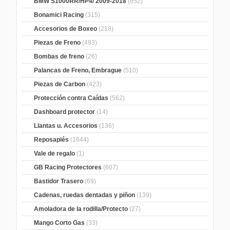
BMW S1000RR/HP4/ 2009-2018
(652)
Bonamici Racing
(315)
Accesorios de Boxeo
(218)
Piezas de Freno
(493)
Bombas de freno
(26)
Palancas de Freno, Embrague
(510)
Piezas de Carbon
(423)
Protección contra Caídas
(562)
Dashboard protector
(14)
Llantas u. Accesorios
(136)
Reposapiés
(1644)
Vale de regalo
(1)
GB Racing Protectores
(607)
Bastidor Trasero
(69)
Cadenas, ruedas dentadas y piñon
(139)
Amoladora de la rodilla/Protecto
(27)
Mango Corto Gas
(33)