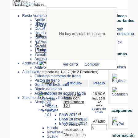
Ofertas...
Categorías
Nuevos productos...
Inicio
> Tayg
Resto Venta- especial
Enlaces
Aprilia
Importantes
Tayg
BMW
Ducati
⇒ zum
Honda
Renntraining
No hay artículos en el carro
Filtrar Resultados
Kawasaki
mit
MV Agusta
Stecki
por:
Suzuki
Triumph
Idiomas
Yamaha
Accesorios
Additive-ERC-Bike
Ver carro
Comprar
Aditivo ERC-Bike
Accossato
Mostrando de
1
al
2
(de
2
Productos)
Cilindros maestros de freno
Piston de freno
Imagen
Artículo-
Precio
Goma antideslizante
Bigote daliniano
Aceleradores de acción rápida
16.90 €
Frasco de
Sisteme de Escape y Partes
agua con
incl. 19%
respiradero
Akrapovic
IVA
10 l
más
Aprilia
gastos de
aceptamos
BMW
envío
capacidad
BMW 2019-
de 10 litros,
BMW 2015-2018
Añadir:
BMW 2009-2014
golpecito,
Honda
respiradero.
Kawasaki
Dimensiones
Información
Suzuki