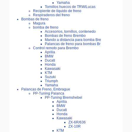
Yamaha
Tornillos huecos de TRW/Lucas
Recipiente de líquido de freno
Respiraderos del freno
Bombas de freno
Magura
bomba de freno
Accesorios, tornillos, contenedo
Bombas de freno Brembo
Mando a distancia para bomba Bre
Palancas de freno para bombas Br
Control remoto para Brembo
Aprilia
BMW
Ducati
Honda
Kawasaki
KTM
Suzuki
Triumph
Yamaha
Palancas de Freno, Embrague
PP-Tuning Palanca
PP-Tuning Bremshebel
Aprilia
BMW
Ducati
Honda
Kawasaki
ZX-6R/636
ZX-10R
KTM