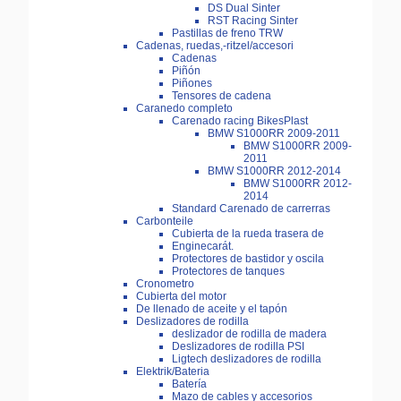
DS Dual Sinter
RST Racing Sinter
Pastillas de freno TRW
Cadenas, ruedas,-ritzel/accesori
Cadenas
Piñón
Piñones
Tensores de cadena
Caranedo completo
Carenado racing BikesPlast
BMW S1000RR 2009-2011
BMW S1000RR 2009-
2011
BMW S1000RR 2012-2014
BMW S1000RR 2012-
2014
Standard Carenado de carrerras
Carbonteile
Cubierta de la rueda trasera de
Enginecarát.
Protectores de bastidor y oscila
Protectores de tanques
Cronometro
Cubierta del motor
De llenado de aceite y el tapón
Deslizadores de rodilla
deslizador de rodilla de madera
Deslizadores de rodilla PSI
Ligtech deslizadores de rodilla
Elektrik/Bateria
Batería
Mazo de cables y accesorios