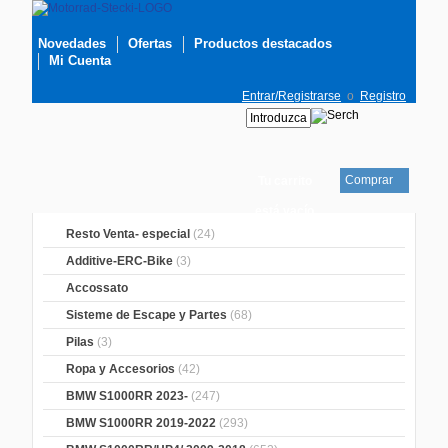
Novedades
Ofertas
Productos destacados
Mi Cuenta
Entrar/Registrarse
o
Registro
Comprar
Tu carrito
está vacío
Resto Venta- especial
(24)
Additive-ERC-Bike
(3)
Accossato
Sisteme de Escape y Partes
(68)
Pilas
(3)
Ropa y Accesorios
(42)
BMW S1000RR 2023-
(247)
BMW S1000RR 2019-2022
(293)