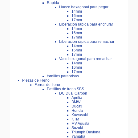
Rapida
Hueco hexagonal para pegar
14mm
16mm
17mm
Liberacion rapida para enchufar
14mm
16mm
17mm
Liberacion rapida para remachar
14mm
16mm
17mm
Vaso hexagonal para remachar
14mm
16mm
17mm
tornillos parabrisas
Piezas de Freno
Forros de freno
Pastillas de freno SBS
DC Dual Carbon
Aprilia
BMW
Ducati
Honda
Kawasaki
KTM
MV Agusta
Suzuki
Triumph Daytona
Yamaha