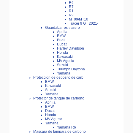
R6
R7
R1
R9
MT09/MT10
Tracer 9 GT 2021-
Guardabarros trasero
Aprilia
BMW
Buell
Ducati
Harley Davidson
Honda
Kawasaki
MV Agusta
Suzuki
Triumph Daytona
Yamaha
Protección de depósito de carb
BMW
Kawasaki
Suzuki
Yamaha
Protector de tanque de carbono
Aprilia
BMW
Ducati
Honda
MV Agusta
Yamaha
Yamaha R6
Máscara de lámpara de carbono