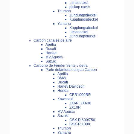
Limadeckel
pickup cover
Triumph
Zündungsdeckel
Kupplungsdeckel
Yamaha
Kupplungsdeckel
Limadeckel
Zündungsdeckel
Carbon canales de aire
Aprilia
Ducati
Honda
MV Agusta
Suzuki
Carbono de Fender frente y detra
Parte delantera del gua Carbon
Aprilia
BMW
Ducati
Harley Davidson
Honda
CBR1000RR
Kawasaki
ZX6R, ZX636
ZX10R
MV Agusta
Suzuki
GSX-R 600/750
GSX-R 1000
Triumph
Yamaha