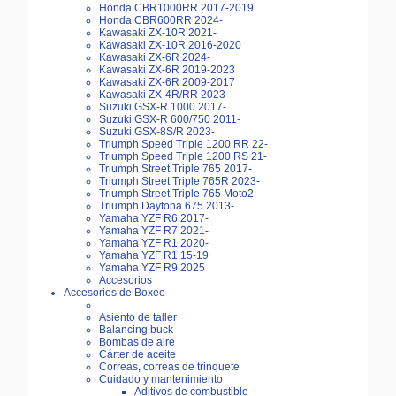
Honda CBR1000RR 2017-2019
Honda CBR600RR 2024-
Kawasaki ZX-10R 2021-
Kawasaki ZX-10R 2016-2020
Kawasaki ZX-6R 2024-
Kawasaki ZX-6R 2019-2023
Kawasaki ZX-6R 2009-2017
Kawasaki ZX-4R/RR 2023-
Suzuki GSX-R 1000 2017-
Suzuki GSX-R 600/750 2011-
Suzuki GSX-8S/R 2023-
Triumph Speed Triple 1200 RR 22-
Triumph Speed Triple 1200 RS 21-
Triumph Street Triple 765 2017-
Triumph Street Triple 765R 2023-
Triumph Street Triple 765 Moto2
Triumph Daytona 675 2013-
Yamaha YZF R6 2017-
Yamaha YZF R7 2021-
Yamaha YZF R1 2020-
Yamaha YZF R1 15-19
Yamaha YZF R9 2025
Accesorios
Accesorios de Boxeo
Asiento de taller
Balancing buck
Bombas de aire
Cárter de aceite
Correas, correas de trinquete
Cuidado y mantenimiento
Aditivos de combustible