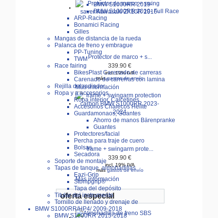
BMW S1000RR 2019-
BMW S1000RR 2019- Full Race
ARP-Racing
Bonamici Racing
Gilles
Mangas de distancia de la rueda
Palanca de freno y embrague
PP-Tuning
Protector de marco + s...
TWM
Race fairing
339.90 €
BikesPlast Carenado de carreras
incl. 19% IVA
más
gastos de envío
Carenado de carrerras con lamina
Rejilla del radiador
Más información
Ropa y a accesorios
Ropa interior, Calcetines
Accesorios Chalecos Helite
Guardamonaos, Guantes
Ahorro de manos Bärenpranke
Guantes
Protectores/facial
Percha para traje de cuero
Bolsas
frame + swingarm prote...
Secadora
339.90 €
Soporte de montaje
incl. 19% IVA
Tapas de tanque, almohadillas
más
gastos de envío
Eazi-Grip
Más información
Stompgrip®
Tapa del depósito
Titular del instrumento
oferta especial
Tornillo de llenado y drenaje de
BMW S1000RR/HP4/ 2009-2018
BMW S1000RR 2015-2018