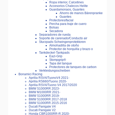
Ropa interior, Calcetines
Accesorios Chalecos Helite
Guardamonaos, Guantes
Ahorro de manos Bärenpranke
Guantes
Protectores/facial
Percha para traje de cuero
Bolsas
Secadora
Separadores de rueda
Soporte de carenado/Conducto air
Sturzpads-Schwingenprotektoren
Almohadilla de otoño
Protector de horquilla y brazo o
Tankdeckel-Tankpads
Eazi-Grip
Stompgrip®
Tapa del tanque
Protectores de tanques de carbon
Verkleidungsscheiben
Bonamici Racing
Aprilia RSV4/TuonoV4 2021-
Aprilia RS660/Tuono 2020-
Aprilia RSV4/Tuono V4 2017/2020
BMW S1000RR 2023-
BMW M1000RR 2021-
BMW S1000RR 2019-
BMW S1000RR 2017-2018
BMW S1000RR 2015-2016
Ducati Panigale V4
Ducati Panigale V2
Honda CBR1000RR-R 2020-