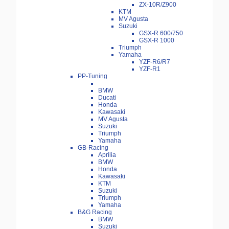
ZX-10R/Z900
KTM
MV Agusta
Suzuki
GSX-R 600/750
GSX-R 1000
Triumph
Yamaha
YZF-R6/R7
YZF-R1
PP-Tuning
BMW
Ducati
Honda
Kawasaki
MV Agusta
Suzuki
Triumph
Yamaha
GB-Racing
Aprilia
BMW
Honda
Kawasaki
KTM
Suzuki
Triumph
Yamaha
B&G Racing
BMW
Suzuki