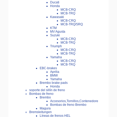
Ducati
Honda
MCB-CRQ
MCB-TRQ
Kawasaki
MCB-CRQ
MCB-TRQ/SRQ
KTM
MV Agusta
Suzuki
MCB-CRQ
MCB-TRQ
Triumph
MCB-CRQ
MCB-TRQ
Yamaha
MCB-CRQ
MCB-TRQ
EBC-brakes
Aprilia
BMW
Yamaha
Brembo brake pads
Honda
soporte del sillín de freno
Bombas de freno
Brembo
Accesorios,Tornillos,Contenedore
Bombas de freno Brembo
Magura
Bremsleitungen
Líneas de frenos HEL