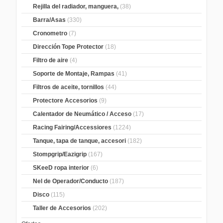
Rejilla del radiador, manguera,
(38)
Barra/Asas
(330)
Cronometro
(7)
Dirección Tope Protector
(18)
Filtro de aire
(4)
Soporte de Montaje, Rampas
(41)
Filtros de aceite, tornillos
(44)
Protectore Accesorios
(9)
Calentador de Neumático / Acceso
(17)
Racing Fairing/Accessiores
(1224)
Tanque, tapa de tanque, accesori
(182)
Stompgrip/Eazigrip
(167)
SKeeD ropa interior
(6)
Nel de Operador/Conducto
(187)
Disco
(115)
Taller de Accesorios
(202)