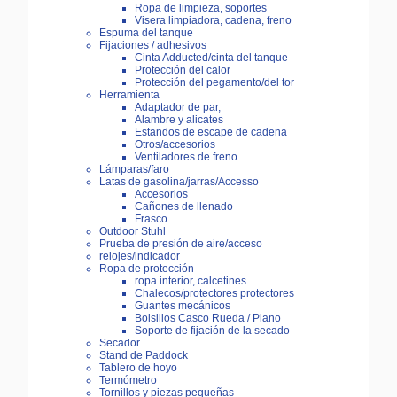
Ropa de limpieza, soportes
Visera limpiadora, cadena, freno
Espuma del tanque
Fijaciones / adhesivos
Cinta Adducted/cinta del tanque
Protección del calor
Protección del pegamento/del tor
Herramienta
Adaptador de par,
Alambre y alicates
Estandos de escape de cadena
Otros/accesorios
Ventiladores de freno
Lámparas/faro
Latas de gasolina/jarras/Accesso
Accesorios
Cañones de llenado
Frasco
Outdoor Stuhl
Prueba de presión de aire/acceso
relojes/indicador
Ropa de protección
ropa interior, calcetines
Chalecos/protectores protectores
Guantes mecánicos
Bolsillos Casco Rueda / Plano
Soporte de fijación de la secado
Secador
Stand de Paddock
Tablero de hoyo
Termómetro
Tornillos y piezas pequeñas