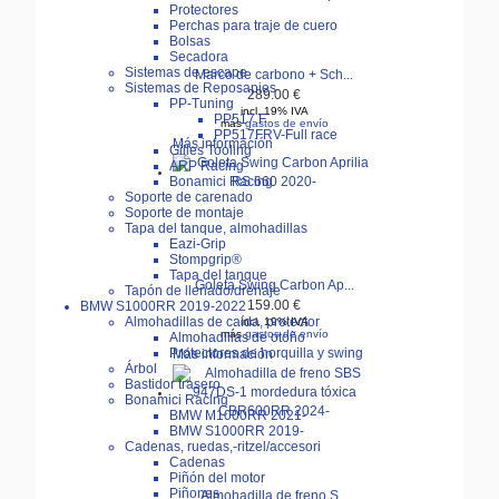
Protectores
Perchas para traje de cuero
Bolsas
Secadora
Sistemas de escape
Marco de carbono + Sch...
Sistemas de Reposapies
289.00 €
PP-Tuning
incl. 19% IVA
PP517.F
más
gastos de envío
PP517FRV-Full race
Más información
Gilles Tooling
ARP Racing
Bonamici Racing
Soporte de carenado
Soporte de montaje
Tapa del tanque, almohadillas
Eazi-Grip
Stompgrip®
Tapa del tanque
Goleta Swing Carbon Ap...
Tapón de llenado/drenaje
BMW S1000RR 2019-2022
159.00 €
Almohadillas de caída, protector
incl. 19% IVA
más
gastos de envío
Almohadillas de otoño
Protectores de horquilla y swing
Más información
Árbol
Bastidor trasero
Bonamici Racing
BMW M1000RR 2021-
BMW S1000RR 2019-
Cadenas, ruedas,-ritzel/accesori
Cadenas
Piñón del motor
Piñones
Almohadilla de freno S...