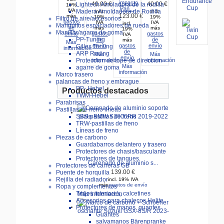
impacto
40.00 €
40.00 €
Lightech Amoladora de la rodilla
19%
Pan...
IVA
Madera Amoldadora de Rodilla
incl.
incl.
más
123.00 €
19%
19%
Filtro de aire/accesorios
gastos
IVA
IVA
incl.
Manguitos espaciadores de rueda
de
más
más
19%
Manillar/agarre de goma
envío
gastos
gastos
IVA
PP-Tuning
de
de
más
Más
envío
gastos
envío
Gilles Tooling
información
de
ARP Racing
Más
Más
envío
información
información
Proteccion de tope de direccion
Más
agarre de goma
información
Marco trasero
palancas de freno y embrague
PP- Hebel
Productos destacados
TWM-Hebel
Parabrisas
Pastillas de freno lineas
SBS-pastillas de freno
TRW-pastillas de freno
Líneas de freno
Piezas de carbono
Guardabarros delantero y trasero
Protectores de chasis/basculante
Protectores de tanques
Carenado de aluminio s...
Protectores de carreras GB
Puente de horquilla
139.00 €
Rejilla del radiador
incl. 19% IVA
más
gastos de envío
Ropa y complementos
Trajes interiores, calcetines
Más información
Accesorios para chalecos Helite
Protectores de manos, guantes
Guantes
salvamanos Bärenpranke