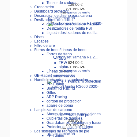
Tensor de cadena
139.00 €
Cronometro
incl. 19% IVA
Dashboard protector
más
gastos de envío
Decoración de diseño para carena
Más información
Deslizadores de rodilla
deslizador de rodilla de madera
Deslizadores de rodilla PSI
Ligtech deslizadores de rodilla
Disco
Escapes
Filtro de aire
Forros de freno/Líneas de freno
Forros de freno
Carbon set Yamaha R1 2...
SBS
TRW
624.00 €
alpha
incl. 19% IVA
más
gastos de envío
Líneas de freno
GB-Racing Enginecover
Más información
Handlebar/cordon de proteccion
PP-Tuning
Bonamici Racing
Gilles
ARP Racing
cordon de proteccion
agarre de goma
Las piezas de carbono
Ahorro de marcos y oscilaciones
frame + swingarm prote...
Cubiertas de tanques
339.90 €
Guardabarros delanteros y traser
incl. 19% IVA
Protector de asiento/cadena
más
gastos de envío
Los sistemas de rabrasten de pie
Más información
PP-Tuning