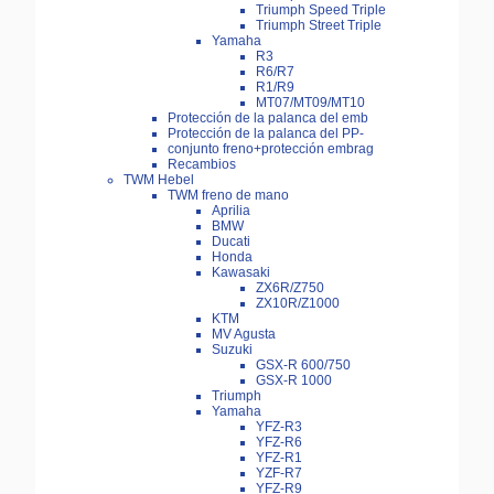
Triumph Speed Triple
Triumph Street Triple
Yamaha
R3
R6/R7
R1/R9
MT07/MT09/MT10
Protección de la palanca del emb
Protección de la palanca del PP-
conjunto freno+protección embrag
Recambios
TWM Hebel
TWM freno de mano
Aprilia
BMW
Ducati
Honda
Kawasaki
ZX6R/Z750
ZX10R/Z1000
KTM
MV Agusta
Suzuki
GSX-R 600/750
GSX-R 1000
Triumph
Yamaha
YFZ-R3
YFZ-R6
YFZ-R1
YZF-R7
YFZ-R9