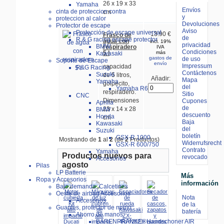
26 x 19 x 33
Yamaha
Envíos
cinta de proteccion contra
cm
y
proteccion al calor
Devoluciones
Protector de escape
Aviso
Protección de escape universal
13.90 €
Frasco de
de
R & G racing escape protector
agua con
incl. 19%
privacidad
BMW
respiradero
IVA
Condiciones
5 l
más
Kawasaki
gastos de
de uso
Soporte de Escape
envío
Impressum
capacidad
R&G Racing
Contáctenos
Suzuki
de 5 litros,
Añadir:
Mapa
Yamaha
golpecito,
del
Yamaha R6
respiradero.
Sitio
CNC
Dimensiones
Cupones
Aprilia
de
23 x 14 x 28
BMW
descuento
Honda
cm
Baja
Kawasaki
del
Suzuki
boletín
GSX-R 1000
Mostrando de
1
al
2
(de
2
Productos)
Widerrufsrecht
GSX-R 600/750
Contrato
Yamaha
Productos nuevos para
revocado
Accesorios
agosto
Pilas
LP Batterie
Más
Ropa y Accesorios
información
Bajo demanda, Calcetines
Oeste de airbag Accesorios
Nota
Accesorios
de la
Guantes, protector de mano
batería
Ahorro de manos
BÄRENPRANKE®Handschoner AIR