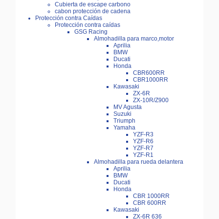
Cubierta de escape carbono
cabon protección de cadena
Protección contra Caídas
Protección contra caídas
GSG Racing
Almohadilla para marco,motor
Aprilia
BMW
Ducati
Honda
CBR600RR
CBR1000RR
Kawasaki
ZX-6R
ZX-10R/Z900
MV Agusta
Suzuki
Triumph
Yamaha
YZF-R3
YZF-R6
YZF-R7
YZF-R1
Almohadilla para rueda delantera
Aprilia
BMW
Ducati
Honda
CBR 1000RR
CBR 600RR
Kawasaki
ZX-6R 636