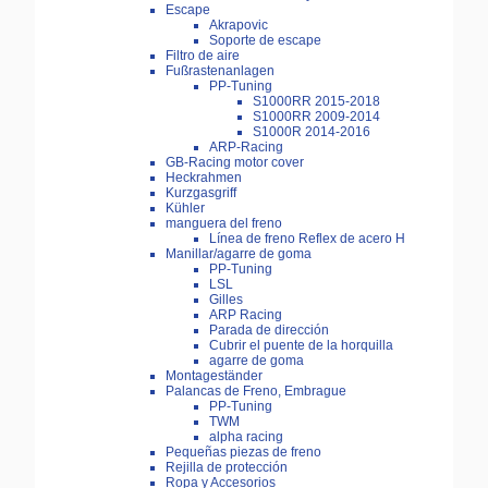
Escape
Akrapovic
Soporte de escape
Filtro de aire
Fußrastenanlagen
PP-Tuning
S1000RR 2015-2018
S1000RR 2009-2014
S1000R 2014-2016
ARP-Racing
GB-Racing motor cover
Heckrahmen
Kurzgasgriff
Kühler
manguera del freno
Línea de freno Reflex de acero H
Manillar/agarre de goma
PP-Tuning
LSL
Gilles
ARP Racing
Parada de dirección
Cubrir el puente de la horquilla
agarre de goma
Montageständer
Palancas de Freno, Embrague
PP-Tuning
TWM
alpha racing
Pequeñas piezas de freno
Rejilla de protección
Ropa y Accesorios