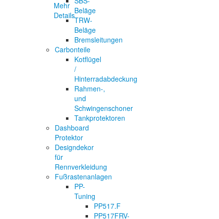
SBS-
Mehr
Beläge
Details
TRW-
Beläge
Bremsleitungen
Carbonteile
Kotflügel
/
Hinterradabdeckung
Rahmen-,
und
Schwingenschoner
Tankprotektoren
Dashboard
Protektor
Designdekor
für
Rennverkleidung
Fußrastenanlagen
PP-
Tuning
PP517.F
PP517FRV-