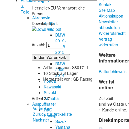
Auspuffanlagen
Kontakt
u.
Hersteller-EU Verantwortliche
Site Map
Teile
Person
Aktionskupon
Akrapovic
Newsletter
Aprilia
Download pdf:
abbestellen
BMW
Widerrufsrecht
BMW
Vertrag
2019-
Anzahl:
widerrufen
BMW
2015-
Weitere
2018
Informatione
BMW
Artikelnummer: S801711
2009-
Batteriehinweis
10 Stück auf Lager
2014
Hergestellt von: GB Racing
Honda
Wer ist
Kawasaki
online
Suzuki
Zur Zeit
Yamaha
Artikel 3/7
sind 99 Gäste 
Auspuffhalter
Vorheriger
1 Kunde online.
R&G
Zurück zur Artikelliste
Racing
Direktimport
Nächster
Suzuki
Yamaha