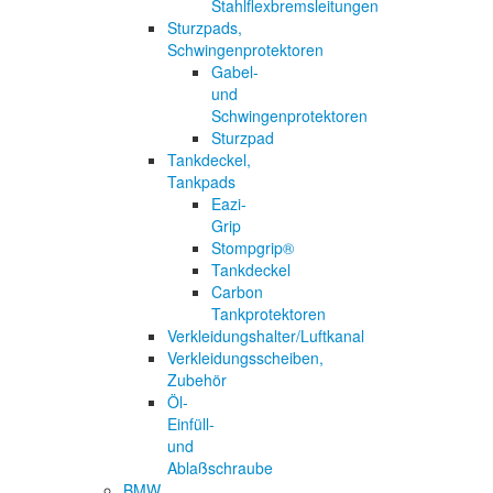
Stahlflexbremsleitungen
Sturzpads,
Schwingenprotektoren
Gabel-
und
Schwingenprotektoren
Sturzpad
Tankdeckel,
Tankpads
Eazi-
Grip
Stompgrip®
Tankdeckel
Carbon
Tankprotektoren
Verkleidungshalter/Luftkanal
Verkleidungsscheiben,
Zubehör
Öl-
Einfüll-
und
Ablaßschraube
BMW