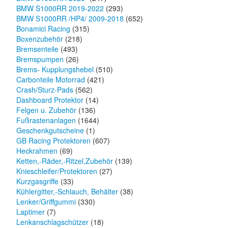
BMW S1000RR 2019-2022
(293)
BMW S1000RR /HP4/ 2009-2018
(652)
Bonamici Racing
(315)
Boxenzubehör
(218)
Bremsenteile
(493)
Bremspumpen
(26)
Brems- Kupplungshebel
(510)
Carbonteile Motorrad
(421)
Crash/Sturz-Pads
(562)
Dashboard Protektor
(14)
Felgen u. Zubehör
(136)
Fußrastenanlagen
(1644)
Geschenkgutscheine
(1)
GB Racing Protektoren
(607)
Heckrahmen
(69)
Ketten,-Räder,-Ritzel,Zubehör
(139)
Knieschleifer/Protektoren
(27)
Kurzgasgriffe
(33)
Kühlergitter,-Schlauch, Behälter
(38)
Lenker/Griffgummi
(330)
Laptimer
(7)
Lenkanschlagschützer
(18)