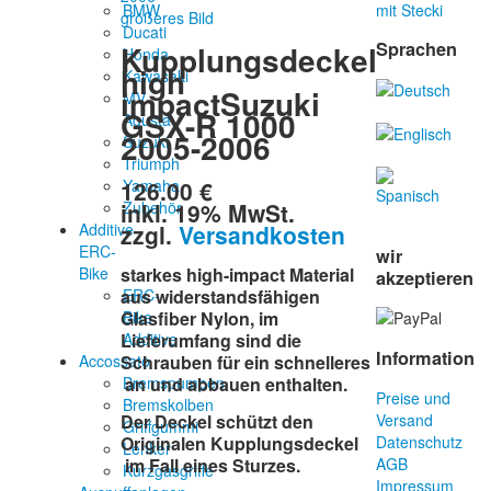
BMW
mit Stecki
größeres Bild
Ducati
Sprachen
Kupplungsdeckel
Honda
high
Kawasaki
impactSuzuki
MV
GSX-R 1000
Agusta
2005-2006
Suzuki
Triumph
126.00 €
Yamaha
inkl. 19% MwSt.
Zubehör
zzgl.
Versandkosten
Additive-
ERC-
wir
Bike
starkes high-impact Material
akzeptieren
ERC-
aus widerstandsfähigen
Bike
Glasfiber Nylon, im
Additive
Lieferumfang sind die
Information
Accossato
Schrauben für ein schnelleres
Bremspumpen
an und abbauen enthalten.
Preise und
Bremskolben
Der Deckel schützt den
Versand
Griffgummi
Originalen Kupplungsdeckel
Datenschutz
Lenker
im Fall eines Sturzes.
AGB
Kurzgasgriffe
Impressum