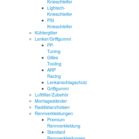
Knieschleifer
Lightech-
Knieschleifer
PSI
Knieschleifer
Kühlergitter
Lenker/Griffgummi
PP-
Tuning
Gilles
Tooling
ARP
Racing
Lenkanschlagschutz
Griffgummi
Luftfilter/Zubehör
Montageständer
Raddistanzhülsen
Rennverkleidungen
Premium
Rennverkleidung
Standard
Rennverkleidungen