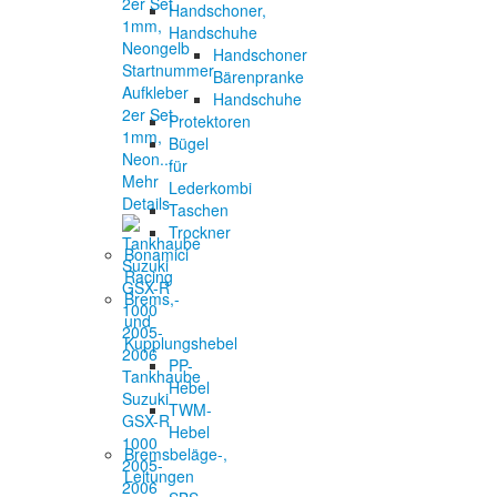
Handschoner,
Handschuhe
Handschoner
Startnummer
Bärenpranke
Aufkleber
Handschuhe
2er Set
Protektoren
1mm,
Bügel
Neon...
für
Mehr
Lederkombi
Details
Taschen
Trockner
Bonamici
Racing
Brems,-
und
Kupplungshebel
PP-
Tankhaube
Hebel
Suzuki
TWM-
GSX-R
Hebel
1000
Bremsbeläge-,
2005-
Leitungen
2006