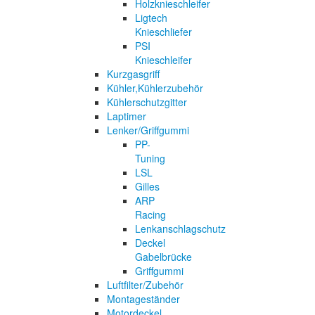
Holzknieschleifer
Ligtech
Knieschliefer
PSI
Knieschleifer
Kurzgasgriff
Kühler,Kühlerzubehör
Kühlerschutzgitter
Laptimer
Lenker/Griffgummi
PP-
Tuning
LSL
Gilles
ARP
Racing
Lenkanschlagschutz
Deckel
Gabelbrücke
Griffgummi
Luftfilter/Zubehör
Montageständer
Motordeckel