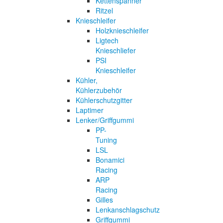
Kettenspanner
Ritzel
Knieschleifer
Holzknieschleifer
Ligtech
Knieschliefer
PSI
Knieschleifer
Kühler,
Kühlerzubehör
Kühlerschutzgitter
Laptimer
Lenker/Griffgummi
PP-
Tuning
LSL
Bonamici
Racing
ARP
Racing
Gilles
Lenkanschlagschutz
Griffgummi