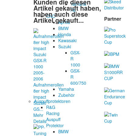
Kunden die diesen
Yamaha
Artikel gekauft haben,
R6
haben auch diese
CNC
Partner
Artikel gekauft...
Aprilia
BMW
Honda
Kawasaki
Suzuki
GSX-
R
1000
GSX-
R
600/750
Aufnahmerollen
Yamaha
8er high
Zubehör
impact
Auspuffprotektoren
Suzuki
R&G
GS...
Racing
Mehr
Auspuff
Details
Protektor
BMW