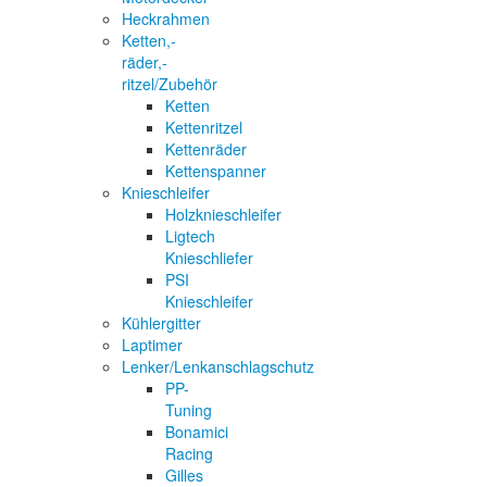
Heckrahmen
Ketten,-
räder,-
ritzel/Zubehör
Ketten
Kettenritzel
Kettenräder
Kettenspanner
Knieschleifer
Holzknieschleifer
Ligtech
Knieschliefer
PSI
Knieschleifer
Kühlergitter
Laptimer
Lenker/Lenkanschlagschutz
PP-
Tuning
Bonamici
Racing
Gilles