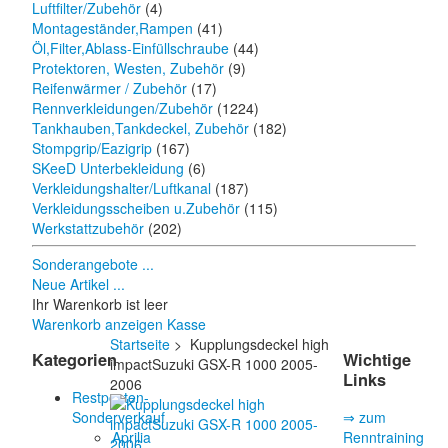
Luftfilter/Zubehör
(4)
Montageständer,Rampen
(41)
Öl,Filter,Ablass-Einfüllschraube
(44)
Protektoren, Westen, Zubehör
(9)
Reifenwärmer / Zubehör
(17)
Rennverkleidungen/Zubehör
(1224)
Tankhauben,Tankdeckel, Zubehör
(182)
Stompgrip/Eazigrip
(167)
SKeeD Unterbekleidung
(6)
Verkleidungshalter/Luftkanal
(187)
Verkleidungsscheiben u.Zubehör
(115)
Werkstattzubehör
(202)
Sonderangebote ...
Neue Artikel ...
Ihr Warenkorb ist leer
Warenkorb anzeigen
Kasse
Startseite
> Kupplungsdeckel high
Kategorien
Wichtige
impactSuzuki GSX-R 1000 2005-
Links
2006
Restposten-
Sonderverkauf
⇒ zum
Aprilia
Renntraining