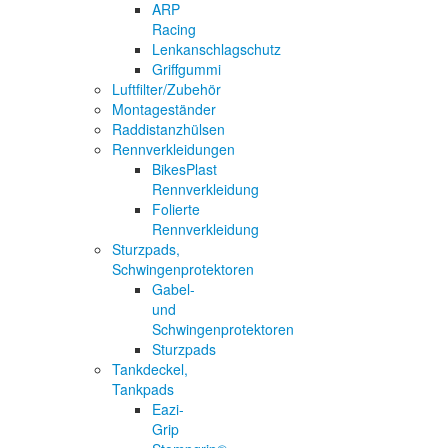
ARP
Racing
Lenkanschlagschutz
Griffgummi
Luftfilter/Zubehör
Montageständer
Raddistanzhülsen
Rennverkleidungen
BikesPlast
Rennverkleidung
Folierte
Rennverkleidung
Sturzpads,
Schwingenprotektoren
Gabel-
und
Schwingenprotektoren
Sturzpads
Tankdeckel,
Tankpads
Eazi-
Grip