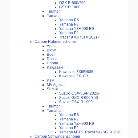
GSX-R 600/750
GSX-R 1000
Triumph
Yamaha
Yamaha R6
Yamaha R7
Yamaha YZF 900 R9
Yamaha R1
Tracer 9 /GT/GTX 2021-
Carbon Rahmenschoner
Aprilia
BMW
Buell
Ducati
Honda
Kawasaki
Kawasaki ZX6R/636
Kawasaki ZX10R
KTM
MV Agusta
Suzuki
Suzuki GSX-8S/R 2023-
Suzuki GSX-R 600/750
Suzuki GSX-R 1000
Triumph
Yamaha
Yamaha R6
Yamaha R7
Yamaha YZF 900 R9
Yamaha R1
Yamaha MT09,Tracer 9/GT/GTX 2021
Carbon Schwingenschoner