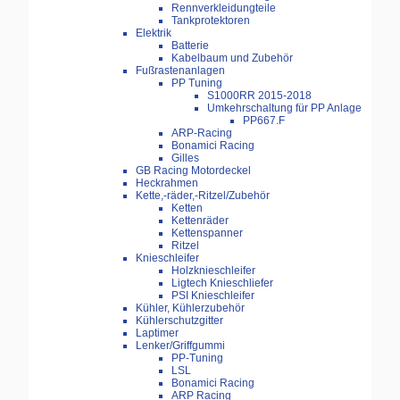
Rennverkleidungteile
Tankprotektoren
Elektrik
Batterie
Kabelbaum und Zubehör
Fußrastenanlagen
PP Tuning
S1000RR 2015-2018
Umkehrschaltung für PP Anlage
PP667.F
ARP-Racing
Bonamici Racing
Gilles
GB Racing Motordeckel
Heckrahmen
Kette,-räder,-Ritzel/Zubehör
Ketten
Kettenräder
Kettenspanner
Ritzel
Knieschleifer
Holzknieschleifer
Ligtech Knieschliefer
PSI Knieschleifer
Kühler, Kühlerzubehör
Kühlerschutzgitter
Laptimer
Lenker/Griffgummi
PP-Tuning
LSL
Bonamici Racing
ARP Racing