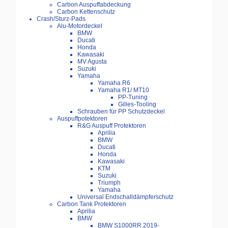
Carbon Auspuffabdeckung
Carbon Kettenschutz
Crash/Sturz-Pads
Alu-Motordeckel
BMW
Ducati
Honda
Kawasaki
MV Agusta
Suzuki
Yamaha
Yamaha R6
Yamaha R1/ MT10
PP-Tuning
Gilles-Tooling
Schrauben für PP Schutzdeckel
Auspuffpotektoren
R&G Auspuff Protektoren
Aprilia
BMW
Ducati
Honda
Kawasaki
KTM
Suzuki
Triumph
Yamaha
Universal Endschalldämpferschutz
Carbon Tank Protektoren
Aprilia
BMW
BMW S1000RR 2019-