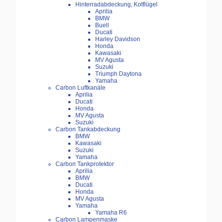
Hinterradabdeckung, Kotflügel
Aprilia
BMW
Buell
Ducati
Harley Davidson
Honda
Kawasaki
MV Agusta
Suzuki
Triumph Daytona
Yamaha
Carbon Luftkanäle
Aprilia
Ducati
Honda
MV Agusta
Suzuki
Carbon Tankabdeckung
BMW
Kawasaki
Suzuki
Yamaha
Carbon Tankprotektor
Aprilia
BMW
Ducati
Honda
MV Agusta
Yamaha
Yamaha R6
Carbon Lampenmaske