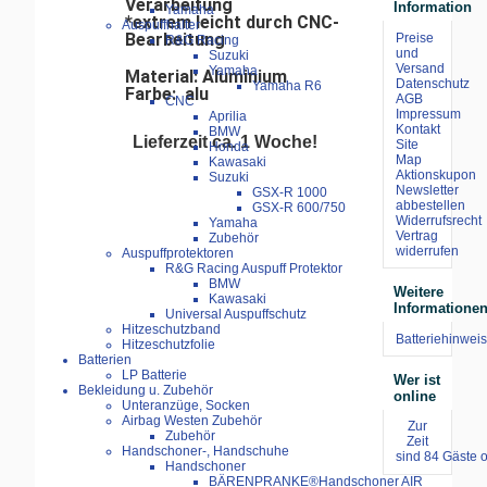
Verarbeitung
Information
Yamaha
*extrem leicht durch CNC-
Auspuffhalter
Bearbeitung
Preise
R&G Racing
und
Suzuki
Versand
Yamaha
Material: Aluminium
Datenschutz
Yamaha R6
Farbe: alu
AGB
CNC
Impressum
Aprilia
Kontakt
BMW
Lieferzeit ca. 1 Woche!
Site
Honda
Map
Kawasaki
Aktionskupon
Suzuki
Newsletter
GSX-R 1000
abbestellen
GSX-R 600/750
Widerrufsrecht
Yamaha
Vertrag
Zubehör
widerrufen
Auspuffprotektoren
R&G Racing Auspuff Protektor
BMW
Weitere
Kawasaki
Informatione
Universal Auspuffschutz
Hitzeschutzband
Batteriehinweis
Hitzeschutzfolie
Batterien
LP Batterie
Wer ist
Bekleidung u. Zubehör
online
Unteranzüge, Socken
Airbag Westen Zubehör
Zur
Zubehör
Zeit
Handschoner-, Handschuhe
sind 84 Gäste o
Handschoner
BÄRENPRANKE®Handschoner AIR