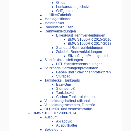
Gilles
Lenkanschlagschutz
Griffgummi
Luftfilter/Zubehör
Montageständer
Motordeckel
Raddistanzhülsen
Rennverkleidungen
BikesPlast Rennverkleidungen
BMW S1000RR 2015-2016
BMW S1000RR 2017-2018
Standard Rennverkleidungen
Zubehör Rennverkleidungen
Sitzauflagen/Moosgummi
Stahlflexbremsleitungen
HEL Stahlflexbremsleitungen
Sturzpads, Schwingenprotektoren
Gabel- und Schwingenprotektoren
Sturzpad
Tankdeckel, Tankpads
Eazi-Grip
Stompgrip®
Tankdeckel
Carbon Tankprotektoren
Verkleidungshalter/Luftkanal
Verkleidungsscheiben, Zubehör
Öl-Einfüll- und Ablaßschraube
BMW S1000RR 2009-2014
Auspuff
Akrapovic
Auspuffhalter
Bekleidung