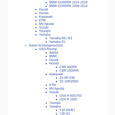
BMW S1000RR 2015-2018
BMW S1000RR 2009-2014
Ducati
Honda
Kawasaki
KTM
MV Agusta
Suzuki
Triumph
Yamaha
Yamaha R6 / R3
Yamaha R1
Gabel-Schwingenschutz
GSG-Racing
Aprilia
BMW
Ducati
Honda
CBR 600RR
CBR 1000RR
Kawasaki
ZX-6R 636
ZX-10R/Z900
KTM
MV Agusta
Suzuki
GSX-R 600/750
GSX-R 1000
Triumph
Yamaha
YZF-R6/R7
YZF-R1