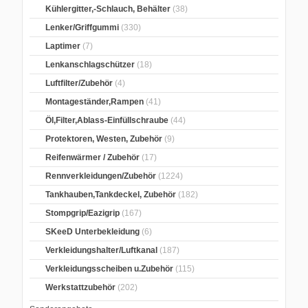
Kühlergitter,-Schlauch, Behälter
(38)
Lenker/Griffgummi
(330)
Laptimer
(7)
Lenkanschlagschützer
(18)
Luftfilter/Zubehör
(4)
Montageständer,Rampen
(41)
Öl,Filter,Ablass-Einfüllschraube
(44)
Protektoren, Westen, Zubehör
(9)
Reifenwärmer / Zubehör
(17)
Rennverkleidungen/Zubehör
(1224)
Tankhauben,Tankdeckel, Zubehör
(182)
Stompgrip/Eazigrip
(167)
SKeeD Unterbekleidung
(6)
Verkleidungshalter/Luftkanal
(187)
Verkleidungsscheiben u.Zubehör
(115)
Werkstattzubehör
(202)