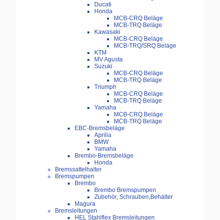
Ducati
Honda
MCB-CRQ Beläge
MCB-TRQ Beläge
Kawasaki
MCB-CRQ Beläge
MCB-TRQ/SRQ Beläge
KTM
MV Agusta
Suzuki
MCB-CRQ Beläge
MCB-TRQ Beläge
Triumph
MCB-CRQ Beläge
MCB-TRQ Beläge
Yamaha
MCB-CRQ Beläge
MCB-TRQ Beläge
EBC-Bremsbeläge
Aprilia
BMW
Yamaha
Brembo-Bremsbeläge
Honda
Bremssattelhalter
Bremspumpen
Brembo
Brembo Bremspumpen
Zubehör, Schrauben,Behälter
Magura
Bremsleitungen
HEL Stahlflex Bremsleitungen