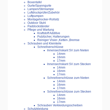
Boxentafel
Gurte/Spanngurte
Lampen/Stirnlampe
Luftdruckprüfer/Zubehör
Luftpumpen
Montagehocker-Rollsitz
Outdoor Stuhl
Paddockständer
Pflege und Wartung
Kraftstoff Additive
Putztücher, Halterungen
Reiniger Visier-,Ketten-,Bremse
Schrauben und Kleinteile
Schnellverschlüsse
Innensechskant SV zum Nieten
14mm
16mm
17mm
Innensechskant SV zum Stecken
14mm
16mm
17mm
Schnellverschlüsse zum Nieten
14mm
16mm
17mm
Schnellverschlüsse zum Stecken
14mm
16mm
17mm
Schrauben Verkleidungsscheiben
Schutzkleidung