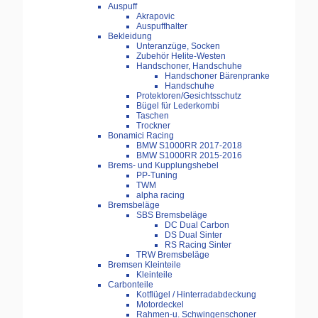
Auspuff
Akrapovic
Auspuffhalter
Bekleidung
Unteranzüge, Socken
Zubehör Helite-Westen
Handschoner, Handschuhe
Handschoner Bärenpranke
Handschuhe
Protektoren/Gesichtsschutz
Bügel für Lederkombi
Taschen
Trockner
Bonamici Racing
BMW S1000RR 2017-2018
BMW S1000RR 2015-2016
Brems- und Kupplungshebel
PP-Tuning
TWM
alpha racing
Bremsbeläge
SBS Bremsbeläge
DC Dual Carbon
DS Dual Sinter
RS Racing Sinter
TRW Bremsbeläge
Bremsen Kleinteile
Kleinteile
Carbonteile
Kotflügel / Hinterradabdeckung
Motordeckel
Rahmen-u. Schwingenschoner