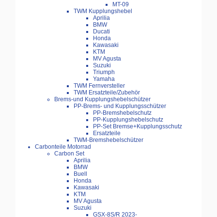
MT-09
TWM Kupplungshebel
Aprilia
BMW
Ducati
Honda
Kawasaki
KTM
MV Agusta
Suzuki
Triumph
Yamaha
TWM Fernversteller
TWM Ersatzteile/Zubehör
Brems-und Kupplungshebelschützer
PP-Brems- und Kupplungsschützer
PP-Bremshebelschutz
PP-Kupplungshebelschutz
PP-Set Bremse+Kupplungsschutz
Ersatzteile
TWM-Bremshebelschützer
Carbonteile Motorrad
Carbon Set
Aprilia
BMW
Buell
Honda
Kawasaki
KTM
MV Agusta
Suzuki
GSX-8S/R 2023-