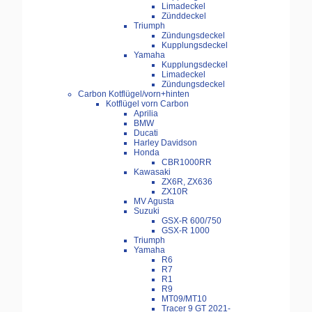
Limadeckel
Zünddeckel
Triumph
Zündungsdeckel
Kupplungsdeckel
Yamaha
Kupplungsdeckel
Limadeckel
Zündungsdeckel
Carbon Kotflügel/vorn+hinten
Kotflügel vorn Carbon
Aprilia
BMW
Ducati
Harley Davidson
Honda
CBR1000RR
Kawasaki
ZX6R, ZX636
ZX10R
MV Agusta
Suzuki
GSX-R 600/750
GSX-R 1000
Triumph
Yamaha
R6
R7
R1
R9
MT09/MT10
Tracer 9 GT 2021-