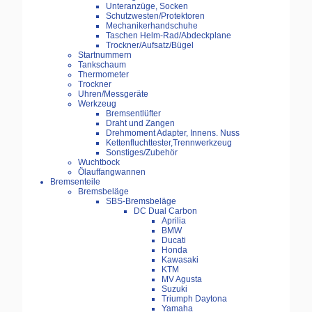
Unteranzüge, Socken
Schutzwesten/Protektoren
Mechanikerhandschuhe
Taschen Helm-Rad/Abdeckplane
Trockner/Aufsatz/Bügel
Startnummern
Tankschaum
Thermometer
Trockner
Uhren/Messgeräte
Werkzeug
Bremsentlüfter
Draht und Zangen
Drehmoment Adapter, Innens. Nuss
Kettenfluchttester,Trennwerkzeug
Sonstiges/Zubehör
Wuchtbock
Ölauffangwannen
Bremsenteile
Bremsbeläge
SBS-Bremsbeläge
DC Dual Carbon
Aprilia
BMW
Ducati
Honda
Kawasaki
KTM
MV Agusta
Suzuki
Triumph Daytona
Yamaha