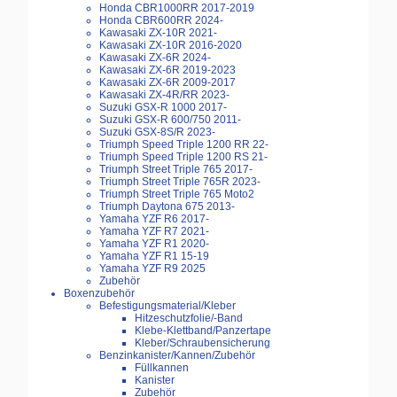
Honda CBR1000RR 2017-2019
Honda CBR600RR 2024-
Kawasaki ZX-10R 2021-
Kawasaki ZX-10R 2016-2020
Kawasaki ZX-6R 2024-
Kawasaki ZX-6R 2019-2023
Kawasaki ZX-6R 2009-2017
Kawasaki ZX-4R/RR 2023-
Suzuki GSX-R 1000 2017-
Suzuki GSX-R 600/750 2011-
Suzuki GSX-8S/R 2023-
Triumph Speed Triple 1200 RR 22-
Triumph Speed Triple 1200 RS 21-
Triumph Street Triple 765 2017-
Triumph Street Triple 765R 2023-
Triumph Street Triple 765 Moto2
Triumph Daytona 675 2013-
Yamaha YZF R6 2017-
Yamaha YZF R7 2021-
Yamaha YZF R1 2020-
Yamaha YZF R1 15-19
Yamaha YZF R9 2025
Zubehör
Boxenzubehör
Befestigungsmaterial/Kleber
Hitzeschutzfolie/-Band
Klebe-Klettband/Panzertape
Kleber/Schraubensicherung
Benzinkanister/Kannen/Zubehör
Füllkannen
Kanister
Zubehör