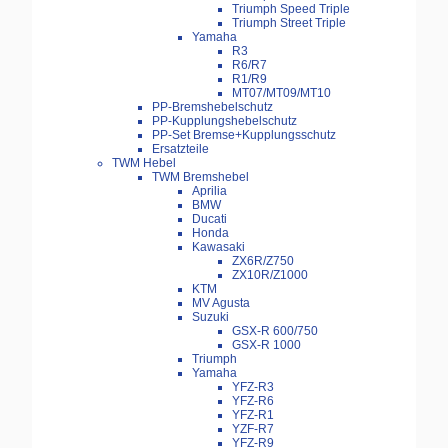
Triumph Speed Triple
Triumph Street Triple
Yamaha
R3
R6/R7
R1/R9
MT07/MT09/MT10
PP-Bremshebelschutz
PP-Kupplungshebelschutz
PP-Set Bremse+Kupplungsschutz
Ersatzteile
TWM Hebel
TWM Bremshebel
Aprilia
BMW
Ducati
Honda
Kawasaki
ZX6R/Z750
ZX10R/Z1000
KTM
MV Agusta
Suzuki
GSX-R 600/750
GSX-R 1000
Triumph
Yamaha
YFZ-R3
YFZ-R6
YFZ-R1
YZF-R7
YFZ-R9