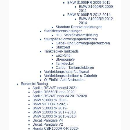
BMW S1000RR 2009-2011
BMW S1000RR 2009-
2011
BMW S1000RR 2012-2014
BMW S1000RR 2012-
2014
Standard Rennverkleidungen
Stahlflexbremsleitungen
HEL Stahlflexbremsleitung
Sturzpads-Schwingenprotektoren
Gabel- und Schwingenprotektoren
Sturzpad
Tankdeckel-Tankpads
Eazi-Grip
Stompgrip®
Tankdeckel
Carbon Tankprotektoren
Verkleidungshalter/Luftkanal
Verkleidungsscheiben u. Zubehör
Öl-Einfüll- Ablaßschraube
Bonamici Racing
Aprilia RSV4/TuonoV4 2021-
Aprilia RS660/Tuono 2020-
Aprilia RSV4/Tuono V4 2017/2020
BMW S1000RR 2023-
BMW M1000RR 2021-
BMW S1000RR 2019-
BMW S1000RR 2017-2018
BMW S1000RR 2015-2016
Ducati Panigale V4
Ducati Panigale V2
Honda CBR1000RR-R 2020-