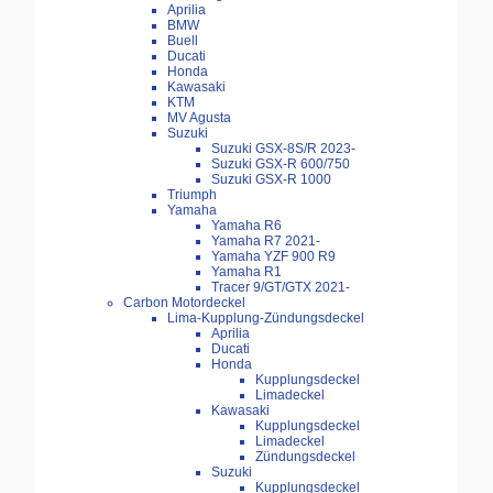
Aprilia
BMW
Buell
Ducati
Honda
Kawasaki
KTM
MV Agusta
Suzuki
Suzuki GSX-8S/R 2023-
Suzuki GSX-R 600/750
Suzuki GSX-R 1000
Triumph
Yamaha
Yamaha R6
Yamaha R7 2021-
Yamaha YZF 900 R9
Yamaha R1
Tracer 9/GT/GTX 2021-
Carbon Motordeckel
Lima-Kupplung-Zündungsdeckel
Aprilia
Ducati
Honda
Kupplungsdeckel
Limadeckel
Kawasaki
Kupplungsdeckel
Limadeckel
Zündungsdeckel
Suzuki
Kupplungsdeckel