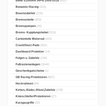
BMW S1000RR /HP4/ 2009-2018
(652)
Bonamici Racing
(315)
Boxenzubehör
(218)
Bremsenteile
(493)
Bremspumpen
(26)
Brems- Kupplungshebel
(510)
Carbonteile Motorrad
(423)
Crash/Sturz-Pads
(562)
Dashboard Protektor
(14)
Felgen u. Zubehör
(136)
Fußrastenanlagen
(1644)
Geschenkgutscheine
(1)
GB Racing Protektoren
(607)
Heckrahmen
(69)
Ketten,-Räder,-Ritzel,Zubehör
(139)
Knieschleifer/Protektoren
(27)
Kurzgasgriffe
(33)