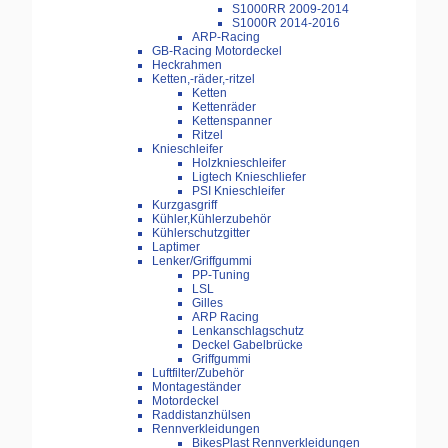
S1000RR 2009-2014
S1000R 2014-2016
ARP-Racing
GB-Racing Motordeckel
Heckrahmen
Ketten,-räder,-ritzel
Ketten
Kettenräder
Kettenspanner
Ritzel
Knieschleifer
Holzknieschleifer
Ligtech Knieschliefer
PSI Knieschleifer
Kurzgasgriff
Kühler,Kühlerzubehör
Kühlerschutzgitter
Laptimer
Lenker/Griffgummi
PP-Tuning
LSL
Gilles
ARP Racing
Lenkanschlagschutz
Deckel Gabelbrücke
Griffgummi
Luftfilter/Zubehör
Montageständer
Motordeckel
Raddistanzhülsen
Rennverkleidungen
BikesPlast Rennverkleidungen