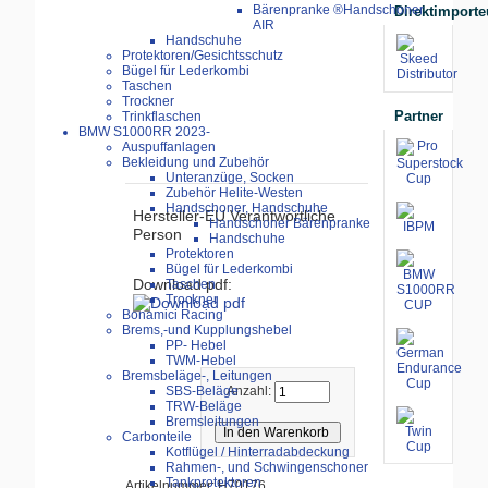
Bärenpranke ®Handschoner
Direktimporte
AIR
Handschuhe
Protektoren/Gesichtsschutz
Bügel für Lederkombi
Taschen
Trockner
Partner
Trinkflaschen
BMW S1000RR 2023-
Auspuffanlagen
Bekleidung und Zubehör
Unteranzüge, Socken
Zubehör Helite-Westen
Handschoner, Handschuhe
Hersteller-EU Verantwortliche
Handschoner Bärenpranke
Person
Handschuhe
Protektoren
Bügel für Lederkombi
Download pdf:
Taschen
Trockner
Bonamici Racing
Brems,-und Kupplungshebel
PP- Hebel
TWM-Hebel
Bremsbeläge-, Leitungen
SBS-Beläge
Anzahl:
TRW-Beläge
Bremsleitungen
Carbonteile
Kotflügel / Hinterradabdeckung
Rahmen-, und Schwingenschoner
Tankprotektoren
Artikelnummer: H70176