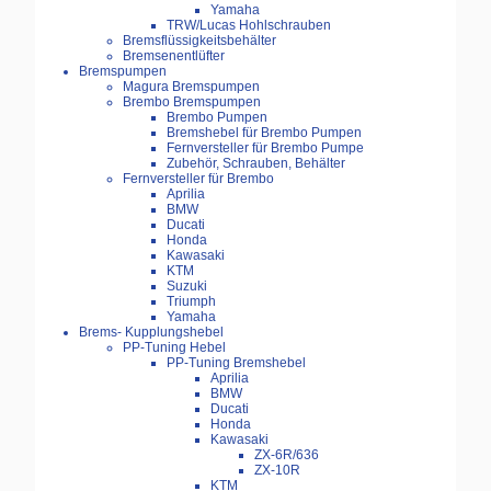
Yamaha
TRW/Lucas Hohlschrauben
Bremsflüssigkeitsbehälter
Bremsenentlüfter
Bremspumpen
Magura Bremspumpen
Brembo Bremspumpen
Brembo Pumpen
Bremshebel für Brembo Pumpen
Fernversteller für Brembo Pumpe
Zubehör, Schrauben, Behälter
Fernversteller für Brembo
Aprilia
BMW
Ducati
Honda
Kawasaki
KTM
Suzuki
Triumph
Yamaha
Brems- Kupplungshebel
PP-Tuning Hebel
PP-Tuning Bremshebel
Aprilia
BMW
Ducati
Honda
Kawasaki
ZX-6R/636
ZX-10R
KTM