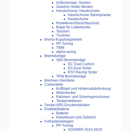
Unteranzüge, Socken
Zubehör Helite-Westen
Handschoner, Handschuhe
Handschoner Bärenpranke
Handschuhe
Protektoren/Gesichtsschutz
Bügel für Lederkombi
Taschen
Trockner
Brems-Kupplungshebel
PP-Tuning
TWM
alpha racing
Bremsbeläge
SBS-Bremsbeläge
DC Dual Carbon
DS Dual Sinter
RST Racing Sinter
TRW Bremsbeläge
Bremsen Kleinteile
Carbonteile
Kotflügel und Hinterradabdeckung
Motordeckel
Rahmen- und Schwingenschoner
Tankprotektoren
Deckel ABS-Druckmodulator
Elektrik/Batterie
Batterie
Kabelbaum und Zubehör
Fußrastenanlagen
PP-Tuning
S1000RR 2015-2018