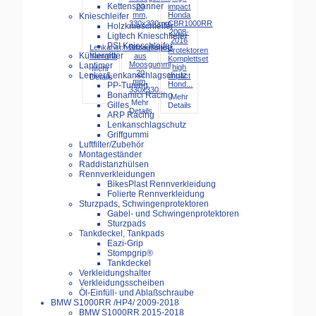
Kettenspanner
Knieschleifer
Holzknieschleifer
Ligtech Knieschliefer
PSI Knieschleifer
Lenkanschschlagschutz
Sitzauflage
Protektoren
Kühlergitter
Yamaha
aus
Komplettset
Moosgummi
Laptimer
high
Mehr
20
Lenker/Lenkanschlagschutz
impact
Details
mm,
Hond...
PP-Tuning
330x330...
Bonamici Racing
Mehr
Mehr
Gilles
Details
Details
ARP Racing
Lenkanschlagschutz
Griffgummi
Luftfilter/Zubehör
Montageständer
Raddistanzhülsen
Rennverkleidungen
BikesPlast Rennverkleidung
Folierte Rennverkleidung
Sturzpads, Schwingenprotektoren
Gabel- und Schwingenprotektoren
Sturzpads
Tankdeckel, Tankpads
Eazi-Grip
Stompgrip®
Tankdeckel
Verkleidungshalter
Verkleidungsscheiben
Öl-Einfüll- und Ablaßschraube
BMW S1000RR /HP4/ 2009-2018
BMW S1000RR 2015-2018