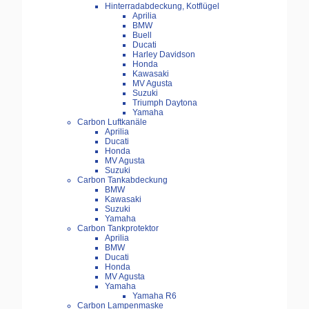
Hinterradabdeckung, Kotflügel
Aprilia
BMW
Buell
Ducati
Harley Davidson
Honda
Kawasaki
MV Agusta
Suzuki
Triumph Daytona
Yamaha
Carbon Luftkanäle
Aprilia
Ducati
Honda
MV Agusta
Suzuki
Carbon Tankabdeckung
BMW
Kawasaki
Suzuki
Yamaha
Carbon Tankprotektor
Aprilia
BMW
Ducati
Honda
MV Agusta
Yamaha
Yamaha R6
Carbon Lampenmaske