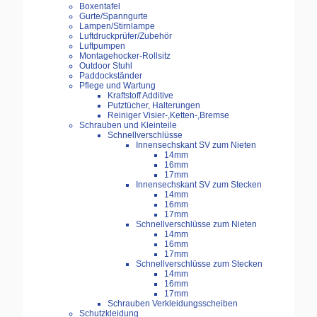
Boxentafel
Gurte/Spanngurte
Lampen/Stirnlampe
Luftdruckprüfer/Zubehör
Luftpumpen
Montagehocker-Rollsitz
Outdoor Stuhl
Paddockständer
Pflege und Wartung
Kraftstoff Additive
Putztücher, Halterungen
Reiniger Visier-,Ketten-,Bremse
Schrauben und Kleinteile
Schnellverschlüsse
Innensechskant SV zum Nieten
14mm
16mm
17mm
Innensechskant SV zum Stecken
14mm
16mm
17mm
Schnellverschlüsse zum Nieten
14mm
16mm
17mm
Schnellverschlüsse zum Stecken
14mm
16mm
17mm
Schrauben Verkleidungsscheiben
Schutzkleidung