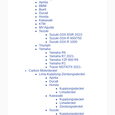
Aprilia
BMW
Buell
Ducati
Honda
Kawasaki
KTM
MV Agusta
Suzuki
Suzuki GSX-8S/R 2023-
Suzuki GSX-R 600/750
Suzuki GSX-R 1000
Triumph
Yamaha
Yamaha R6
Yamaha R7 2021-
Yamaha YZF 900 R9
Yamaha R1
Tracer 9/GT/GTX 2021-
Carbon Motordeckel
Lima-Kupplung-Zündungsdeckel
Aprilia
Ducati
Honda
Kupplungsdeckel
Limadeckel
Kawasaki
Kupplungsdeckel
Limadeckel
Zündungsdeckel
Suzuki
Kupplungsdeckel