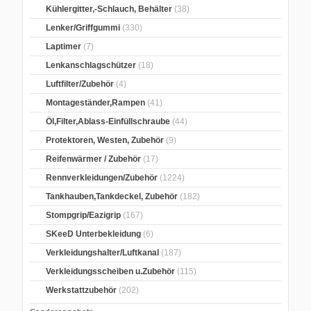
Kühlergitter,-Schlauch, Behälter
(38)
Lenker/Griffgummi
(330)
Laptimer
(7)
Lenkanschlagschützer
(18)
Luftfilter/Zubehör
(4)
Montageständer,Rampen
(41)
Öl,Filter,Ablass-Einfüllschraube
(44)
Protektoren, Westen, Zubehör
(9)
Reifenwärmer / Zubehör
(17)
Rennverkleidungen/Zubehör
(1224)
Tankhauben,Tankdeckel, Zubehör
(182)
Stompgrip/Eazigrip
(167)
SKeeD Unterbekleidung
(6)
Verkleidungshalter/Luftkanal
(187)
Verkleidungsscheiben u.Zubehör
(115)
Werkstattzubehör
(202)