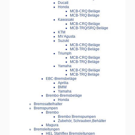
Ducati
Honda
MCB-CRQ Beläge
MCB-TRQ Beläge
Kawasaki
MCB-CRQ Beläge
MCB-TRQ/SRQ Beläge
KTM
MV Agusta
Suzuki
MCB-CRQ Beläge
MCB-TRQ Beläge
Triumph
MCB-CRQ Beläge
MCB-TRQ Beläge
Yamaha
MCB-CRQ Beläge
MCB-TRQ Beläge
EBC-Bremsbeläge
Aprilia
BMW
Yamaha
Brembo-Bremsbeläge
Honda
Bremssattelhalter
Bremspumpen
Brembo
Brembo Bremspumpen
Zubehör, Schrauben,Behälter
Magura
Bremsleitungen
HEL Stahlflex Bremsleitungen