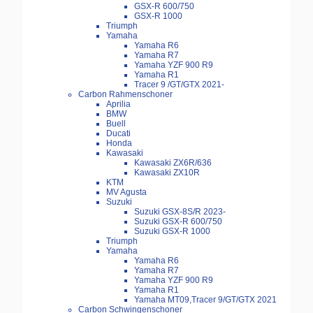
GSX-R 600/750
GSX-R 1000
Triumph
Yamaha
Yamaha R6
Yamaha R7
Yamaha YZF 900 R9
Yamaha R1
Tracer 9 /GT/GTX 2021-
Carbon Rahmenschoner
Aprilia
BMW
Buell
Ducati
Honda
Kawasaki
Kawasaki ZX6R/636
Kawasaki ZX10R
KTM
MV Agusta
Suzuki
Suzuki GSX-8S/R 2023-
Suzuki GSX-R 600/750
Suzuki GSX-R 1000
Triumph
Yamaha
Yamaha R6
Yamaha R7
Yamaha YZF 900 R9
Yamaha R1
Yamaha MT09,Tracer 9/GT/GTX 2021
Carbon Schwingenschoner