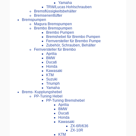
Yamaha
TRW/Lucas Hohlschrauben
Bremsflüssigkeitsbehälter
Bremsenentlüfter
Bremspumpen
Magura Bremspumpen
Brembo Bremspumpen
Brembo Pumpen
Bremshebel für Brembo Pumpen
Fernversteller für Brembo Pumpe
Zubehör, Schrauben, Behälter
Fernversteller für Brembo
Aprilia
BMW
Ducati
Honda
Kawasaki
KTM
Suzuki
Triumph
Yamaha
Brems- Kupplungshebel
PP-Tuning Hebel
PP-Tuning Bremshebel
Aprilia
BMW
Ducati
Honda
Kawasaki
ZX-6R/636
ZX-10R
KTM