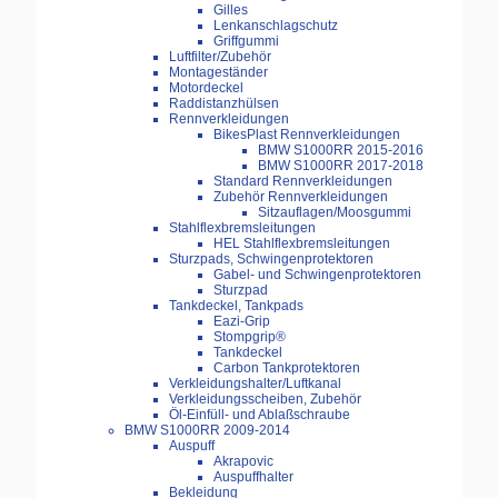
Gilles
Lenkanschlagschutz
Griffgummi
Luftfilter/Zubehör
Montageständer
Motordeckel
Raddistanzhülsen
Rennverkleidungen
BikesPlast Rennverkleidungen
BMW S1000RR 2015-2016
BMW S1000RR 2017-2018
Standard Rennverkleidungen
Zubehör Rennverkleidungen
Sitzauflagen/Moosgummi
Stahlflexbremsleitungen
HEL Stahlflexbremsleitungen
Sturzpads, Schwingenprotektoren
Gabel- und Schwingenprotektoren
Sturzpad
Tankdeckel, Tankpads
Eazi-Grip
Stompgrip®
Tankdeckel
Carbon Tankprotektoren
Verkleidungshalter/Luftkanal
Verkleidungsscheiben, Zubehör
Öl-Einfüll- und Ablaßschraube
BMW S1000RR 2009-2014
Auspuff
Akrapovic
Auspuffhalter
Bekleidung