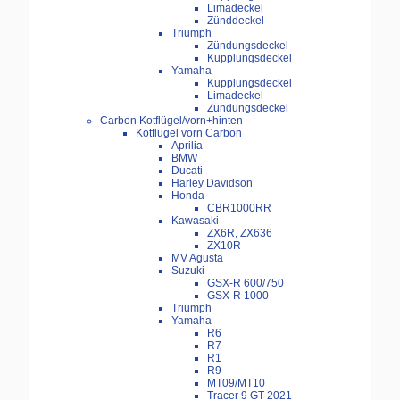
Limadeckel
Zünddeckel
Triumph
Zündungsdeckel
Kupplungsdeckel
Yamaha
Kupplungsdeckel
Limadeckel
Zündungsdeckel
Carbon Kotflügel/vorn+hinten
Kotflügel vorn Carbon
Aprilia
BMW
Ducati
Harley Davidson
Honda
CBR1000RR
Kawasaki
ZX6R, ZX636
ZX10R
MV Agusta
Suzuki
GSX-R 600/750
GSX-R 1000
Triumph
Yamaha
R6
R7
R1
R9
MT09/MT10
Tracer 9 GT 2021-