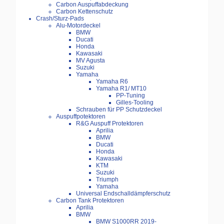
Carbon Auspuffabdeckung
Carbon Kettenschutz
Crash/Sturz-Pads
Alu-Motordeckel
BMW
Ducati
Honda
Kawasaki
MV Agusta
Suzuki
Yamaha
Yamaha R6
Yamaha R1/ MT10
PP-Tuning
Gilles-Tooling
Schrauben für PP Schutzdeckel
Auspuffpotektoren
R&G Auspuff Protektoren
Aprilia
BMW
Ducati
Honda
Kawasaki
KTM
Suzuki
Triumph
Yamaha
Universal Endschalldämpferschutz
Carbon Tank Protektoren
Aprilia
BMW
BMW S1000RR 2019-