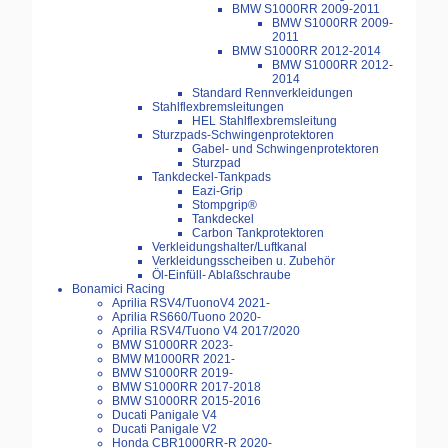
BMW S1000RR 2009-2011
BMW S1000RR 2009-
2011
BMW S1000RR 2012-2014
BMW S1000RR 2012-
2014
Standard Rennverkleidungen
Stahlflexbremsleitungen
HEL Stahlflexbremsleitung
Sturzpads-Schwingenprotektoren
Gabel- und Schwingenprotektoren
Sturzpad
Tankdeckel-Tankpads
Eazi-Grip
Stompgrip®
Tankdeckel
Carbon Tankprotektoren
Verkleidungshalter/Luftkanal
Verkleidungsscheiben u. Zubehör
Öl-Einfüll- Ablaßschraube
Bonamici Racing
Aprilia RSV4/TuonoV4 2021-
Aprilia RS660/Tuono 2020-
Aprilia RSV4/Tuono V4 2017/2020
BMW S1000RR 2023-
BMW M1000RR 2021-
BMW S1000RR 2019-
BMW S1000RR 2017-2018
BMW S1000RR 2015-2016
Ducati Panigale V4
Ducati Panigale V2
Honda CBR1000RR-R 2020-