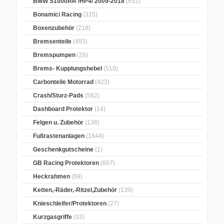
BMW S1000RR /HP4/ 2009-2018
(652)
Bonamici Racing
(315)
Boxenzubehör
(218)
Bremsenteile
(493)
Bremspumpen
(26)
Brems- Kupplungshebel
(510)
Carbonteile Motorrad
(423)
Crash/Sturz-Pads
(562)
Dashboard Protektor
(14)
Felgen u. Zubehör
(136)
Fußrastenanlagen
(1644)
Geschenkgutscheine
(1)
GB Racing Protektoren
(607)
Heckrahmen
(69)
Ketten,-Räder,-Ritzel,Zubehör
(139)
Knieschleifer/Protektoren
(27)
Kurzgasgriffe
(33)