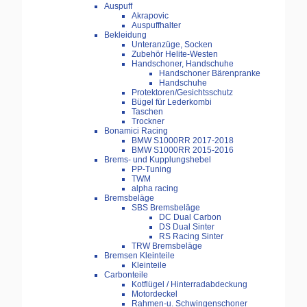
Auspuff
Akrapovic
Auspuffhalter
Bekleidung
Unteranzüge, Socken
Zubehör Helite-Westen
Handschoner, Handschuhe
Handschoner Bärenpranke
Handschuhe
Protektoren/Gesichtsschutz
Bügel für Lederkombi
Taschen
Trockner
Bonamici Racing
BMW S1000RR 2017-2018
BMW S1000RR 2015-2016
Brems- und Kupplungshebel
PP-Tuning
TWM
alpha racing
Bremsbeläge
SBS Bremsbeläge
DC Dual Carbon
DS Dual Sinter
RS Racing Sinter
TRW Bremsbeläge
Bremsen Kleinteile
Kleinteile
Carbonteile
Kotflügel / Hinterradabdeckung
Motordeckel
Rahmen-u. Schwingenschoner