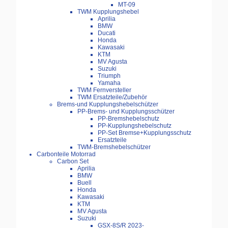
MT-09
TWM Kupplungshebel
Aprilia
BMW
Ducati
Honda
Kawasaki
KTM
MV Agusta
Suzuki
Triumph
Yamaha
TWM Fernversteller
TWM Ersatzteile/Zubehör
Brems-und Kupplungshebelschützer
PP-Brems- und Kupplungsschützer
PP-Bremshebelschutz
PP-Kupplungshebelschutz
PP-Set Bremse+Kupplungsschutz
Ersatzteile
TWM-Bremshebelschützer
Carbonteile Motorrad
Carbon Set
Aprilia
BMW
Buell
Honda
Kawasaki
KTM
MV Agusta
Suzuki
GSX-8S/R 2023-