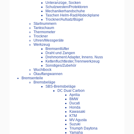
Unteranzüge, Socken
Schutzwesten/Protektoren
Mechanikerhandschuhe
Taschen Helm-Rad/Abdeckplane
Trockner/Aufsatz/Bügel
Startnummern
Tankschaum
Thermometer
Trockner
Uhren/Messgeräte
Werkzeug
Bremsentlüfter
Draht und Zangen
Drehmoment Adapter, Innens. Nuss
Kettenfluchttester,Trennwerkzeug
Sonstiges/Zubehör
Wuchtbock
Ölauffangwannen
Bremsenteile
Bremsbeläge
SBS-Bremsbeläge
DC Dual Carbon
Aprilia
BMW
Ducati
Honda
Kawasaki
KTM
MV Agusta
Suzuki
Triumph Daytona
Yamaha