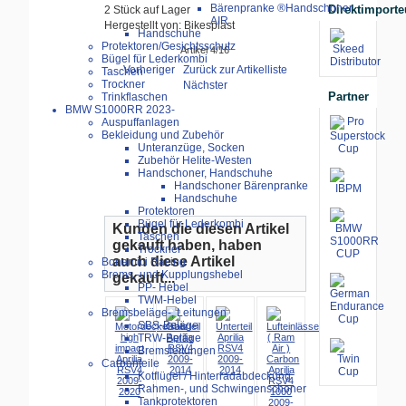
Bärenpranke ®Handschoner
Direktimporte
2 Stück auf Lager
AIR
Hergestellt von: Bikesplast
Handschuhe
Protektoren/Gesichtsschutz
Artikel 4/16
Bügel für Lederkombi
Vorheriger
Zurück zur Artikelliste
Taschen
Trockner
Nächster
Partner
Trinkflaschen
BMW S1000RR 2023-
Auspuffanlagen
Bekleidung und Zubehör
Unteranzüge, Socken
Zubehör Helite-Westen
Handschoner, Handschuhe
Handschoner Bärenpranke
Handschuhe
Protektoren
Bügel für Lederkombi
Kunden die diesen Artikel
Taschen
gekauft haben, haben
Trockner
auch diese Artikel
Bonamici Racing
Brems,-und Kupplungshebel
gekauft...
PP- Hebel
TWM-Hebel
Bremsbeläge-, Leitungen
SBS-Beläge
TRW-Beläge
Bremsleitungen
Carbonteile
Kotflügel / Hinterradabdeckung
Rahmen-, und Schwingenschoner
Tankprotektoren