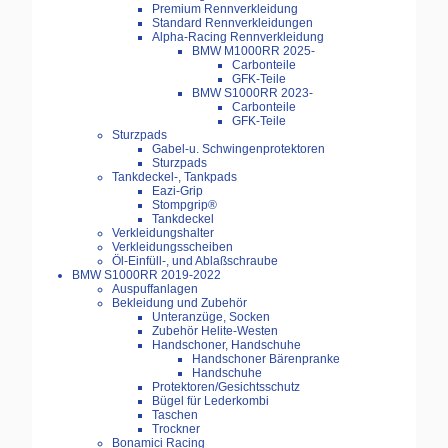
Premium Rennverkleidung
Standard Rennverkleidungen
Alpha-Racing Rennverkleidung
BMW M1000RR 2025-
Carbonteile
GFK-Teile
BMW S1000RR 2023-
Carbonteile
GFK-Teile
Sturzpads
Gabel-u. Schwingenprotektoren
Sturzpads
Tankdeckel-, Tankpads
Eazi-Grip
Stompgrip®
Tankdeckel
Verkleidungshalter
Verkleidungsscheiben
Öl-Einfüll-, und Ablaßschraube
BMW S1000RR 2019-2022
Auspuffanlagen
Bekleidung und Zubehör
Unteranzüge, Socken
Zubehör Helite-Westen
Handschoner, Handschuhe
Handschoner Bärenpranke
Handschuhe
Protektoren/Gesichtsschutz
Bügel für Lederkombi
Taschen
Trockner
Bonamici Racing