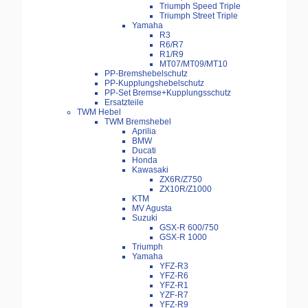
Triumph Speed Triple
Triumph Street Triple
Yamaha
R3
R6/R7
R1/R9
MT07/MT09/MT10
PP-Bremshebelschutz
PP-Kupplungshebelschutz
PP-Set Bremse+Kupplungsschutz
Ersatzteile
TWM Hebel
TWM Bremshebel
Aprilia
BMW
Ducati
Honda
Kawasaki
ZX6R/Z750
ZX10R/Z1000
KTM
MV Agusta
Suzuki
GSX-R 600/750
GSX-R 1000
Triumph
Yamaha
YFZ-R3
YFZ-R6
YFZ-R1
YZF-R7
YFZ-R9