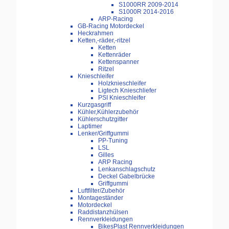
S1000RR 2009-2014
S1000R 2014-2016
ARP-Racing
GB-Racing Motordeckel
Heckrahmen
Ketten,-räder,-ritzel
Ketten
Kettenräder
Kettenspanner
Ritzel
Knieschleifer
Holzknieschleifer
Ligtech Knieschliefer
PSI Knieschleifer
Kurzgasgriff
Kühler,Kühlerzubehör
Kühlerschutzgitter
Laptimer
Lenker/Griffgummi
PP-Tuning
LSL
Gilles
ARP Racing
Lenkanschlagschutz
Deckel Gabelbrücke
Griffgummi
Luftfilter/Zubehör
Montageständer
Motordeckel
Raddistanzhülsen
Rennverkleidungen
BikesPlast Rennverkleidungen