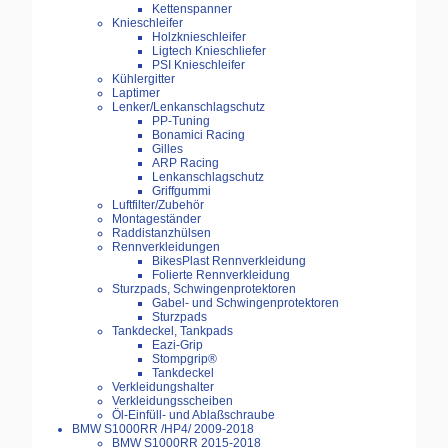
Kettenspanner
Knieschleifer
Holzknieschleifer
Ligtech Knieschliefer
PSI Knieschleifer
Kühlergitter
Laptimer
Lenker/Lenkanschlagschutz
PP-Tuning
Bonamici Racing
Gilles
ARP Racing
Lenkanschlagschutz
Griffgummi
Luftfilter/Zubehör
Montageständer
Raddistanzhülsen
Rennverkleidungen
BikesPlast Rennverkleidung
Folierte Rennverkleidung
Sturzpads, Schwingenprotektoren
Gabel- und Schwingenprotektoren
Sturzpads
Tankdeckel, Tankpads
Eazi-Grip
Stompgrip®
Tankdeckel
Verkleidungshalter
Verkleidungsscheiben
Öl-Einfüll- und Ablaßschraube
BMW S1000RR /HP4/ 2009-2018
BMW S1000RR 2015-2018