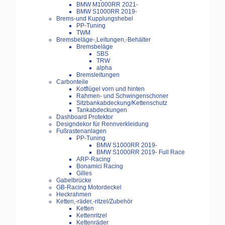
BMW M1000RR 2021-
BMW S1000RR 2019-
Brems-und Kupplungshebel
PP-Tuning
TWM
Bremsbeläge-,Leitungen,-Behälter
Bremsbeläge
SBS
TRW
alpha
Bremsleitungen
Carbonteile
Kotflügel vorn und hinten
Rahmen- und Schwingenschoner
Sitzbankabdeckung/Kettenschutz
Tankabdeckungen
Dashboard Protektor
Designdekor für Rennverkleidung
Fußrastenanlagen
PP-Tuning
BMW S1000RR 2019-
BMW S1000RR 2019- Full Race
ARP-Racing
Bonamici Racing
Gilles
Gabelbrücke
GB-Racing Motordeckel
Heckrahmen
Ketten,-räder,-ritzel/Zubehör
Ketten
Kettenritzel
Kettenräder