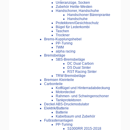
Unteranzüge, Socken
Zubehör Helite-Westen
Handschoner, Handschuhe
Handschoner Bärenpranke
Handschuhe
Protektoren/Gesichtsschutz
Bügel für Lederkombi
Taschen
Trockner
Brems-Kupplungshebel
PP-Tuning
TWM
alpha racing
Bremsbeläge
SBS-Bremsbeläge
DC Dual Carbon
DS Dual Sinter
RST Racing Sinter
TRW Bremsbeläge
Bremsen Kleinteile
Carbonteile
Kotflügel und Hinterradabdeckung
Motordeckel
Rahmen- und Schwingenschoner
Tankprotektoren
Deckel ABS-Druckmodulator
Elektrik/Batterie
Batterie
Kabelbaum und Zubehör
Fußrastenanlagen
PP-Tuning
S1000RR 2015-2018