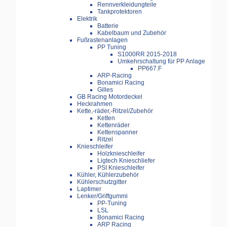
Rennverkleidungteile
Tankprotektoren
Elektrik
Batterie
Kabelbaum und Zubehör
Fußrastenanlagen
PP Tuning
S1000RR 2015-2018
Umkehrschaltung für PP Anlage
PP667.F
ARP-Racing
Bonamici Racing
Gilles
GB Racing Motordeckel
Heckrahmen
Kette,-räder,-Ritzel/Zubehör
Ketten
Kettenräder
Kettenspanner
Ritzel
Knieschleifer
Holzknieschleifer
Ligtech Knieschliefer
PSI Knieschleifer
Kühler, Kühlerzubehör
Kühlerschutzgitter
Laptimer
Lenker/Griffgummi
PP-Tuning
LSL
Bonamici Racing
ARP Racing