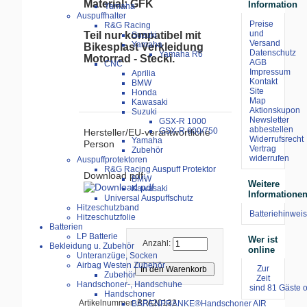
Material: GFK
Information
Yamaha
Auspuffhalter
Preise
R&G Racing
und
Teil nur kompatibel mit
Suzuki
Versand
Yamaha
Bikesplast Verkleidung
Datenschutz
Yamaha R6
Motorrad - Stecki.
AGB
CNC
Impressum
Aprilia
Kontakt
BMW
Site
Honda
Map
Kawasaki
Aktionskupon
Suzuki
Newsletter
GSX-R 1000
abbestellen
GSX-R 600/750
Hersteller/EU-verantwortliche
Widerrufsrecht
Yamaha
Person
Vertrag
Zubehör
widerrufen
Auspuffprotektoren
R&G Racing Auspuff Protektor
Download pdf:
BMW
Weitere
Kawasaki
Informatione
Universal Auspuffschutz
Hitzeschutzband
Batteriehinweis
Hitzeschutzfolie
Batterien
LP Batterie
Wer ist
Anzahl:
Bekleidung u. Zubehör
online
Unteranzüge, Socken
Airbag Westen Zubehör
Zur
Zubehör
Zeit
Handschoner-, Handschuhe
sind 81 Gäste o
Handschoner
Artikelnummer: BPA20132
BÄRENPRANKE®Handschoner AIR