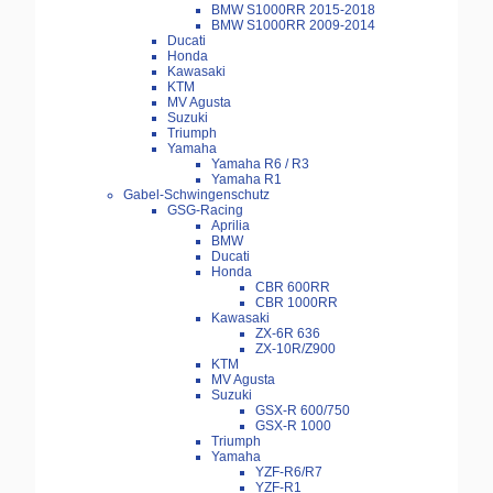
BMW S1000RR 2015-2018
BMW S1000RR 2009-2014
Ducati
Honda
Kawasaki
KTM
MV Agusta
Suzuki
Triumph
Yamaha
Yamaha R6 / R3
Yamaha R1
Gabel-Schwingenschutz
GSG-Racing
Aprilia
BMW
Ducati
Honda
CBR 600RR
CBR 1000RR
Kawasaki
ZX-6R 636
ZX-10R/Z900
KTM
MV Agusta
Suzuki
GSX-R 600/750
GSX-R 1000
Triumph
Yamaha
YZF-R6/R7
YZF-R1