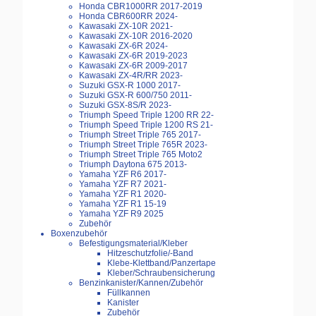
Honda CBR1000RR 2017-2019
Honda CBR600RR 2024-
Kawasaki ZX-10R 2021-
Kawasaki ZX-10R 2016-2020
Kawasaki ZX-6R 2024-
Kawasaki ZX-6R 2019-2023
Kawasaki ZX-6R 2009-2017
Kawasaki ZX-4R/RR 2023-
Suzuki GSX-R 1000 2017-
Suzuki GSX-R 600/750 2011-
Suzuki GSX-8S/R 2023-
Triumph Speed Triple 1200 RR 22-
Triumph Speed Triple 1200 RS 21-
Triumph Street Triple 765 2017-
Triumph Street Triple 765R 2023-
Triumph Street Triple 765 Moto2
Triumph Daytona 675 2013-
Yamaha YZF R6 2017-
Yamaha YZF R7 2021-
Yamaha YZF R1 2020-
Yamaha YZF R1 15-19
Yamaha YZF R9 2025
Zubehör
Boxenzubehör
Befestigungsmaterial/Kleber
Hitzeschutzfolie/-Band
Klebe-Klettband/Panzertape
Kleber/Schraubensicherung
Benzinkanister/Kannen/Zubehör
Füllkannen
Kanister
Zubehör