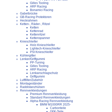
Gilles Tooling
ARP Racing
Bonamici Racing
Gabelbrücke
GB-Racing Protektoren
Heckrahmen
Ketten-, Räder-, Ritzel
Ketten
Kettenrad
Kettenritzel
Kettenspanner
Knieschleifer
Holz-Knieschleifer
Lightech-Knieschleifer
PSI Knieschleifer
Kühlergitter
Lenker/Griffgummi
PP-Tuning
Gilles Tooling
ARP Racing
Lenkanschlagschutz
Griffgummi
Luftfilter/Zubehör
Montageständer
Raddistanzhülsen
Rennverkleidungen
Premium Rennverkleidung
Standard Rennverkleidungen
Alpha-Racing Rennverkleidung
BMW M1000RR 2025-
Carbonteile
GFK-Teile