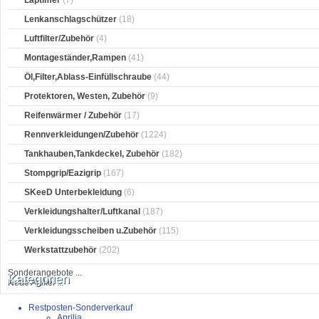
Laptimer
(7)
Lenkanschlagschützer
(18)
Luftfilter/Zubehör
(4)
Montageständer,Rampen
(41)
Öl,Filter,Ablass-Einfüllschraube
(44)
Protektoren, Westen, Zubehör
(9)
Reifenwärmer / Zubehör
(17)
Rennverkleidungen/Zubehör
(1224)
Tankhauben,Tankdeckel, Zubehör
(182)
Stompgrip/Eazigrip
(167)
SKeeD Unterbekleidung
(6)
Verkleidungshalter/Luftkanal
(187)
Verkleidungsscheiben u.Zubehör
(115)
Werkstattzubehör
(202)
Sonderangebote ...
Kategorien
Neue Artikel ...
Restposten-Sonderverkauf
Aprilia