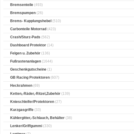
Bremsenteile
(493)
Bremspumpen
(26)
Brems- Kupplungshebel
(510)
Carbonteile Motorrad
(423)
Crash/Sturz-Pads
(562)
Dashboard Protektor
(14)
Felgen u. Zubehör
(136)
Fußrastenanlagen
(1644)
Geschenkgutscheine
(1)
GB Racing Protektoren
(607)
Heckrahmen
(69)
Ketten,-Räder,-Ritzel,Zubehör
(139)
Knieschleifer/Protektoren
(27)
Kurzgasgriffe
(33)
Kühlergitter,-Schlauch, Behälter
(38)
Lenker/Griffgummi
(330)