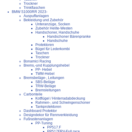
Trockner
Trinkflaschen
BMW S1000RR 2023-
Auspuffanlagen
Bekleidung und Zubehör
Unteranzüge, Socken
Zubehör Helite-Westen
Handschoner, Handschuhe
Handschoner Bärenpranke
Handschuhe
Protektoren
Bügel für Lederkombi
Taschen
Trockner
Bonamici Racing
Brems,-und Kupplungshebel
PP- Hebel
TWM-Hebel
Bremsbeläge-, Leitungen
SBS-Beläge
TRW-Beläge
Bremsleitungen
Carbonteile
Kotflügel / Hinterradabdeckung
Rahmen-, und Schwingenschoner
Tankprotektoren
Dashboard Protektor
Designdekor für Rennverkleidung
Fußrastenanlagen
PP-Tuning
PP517.F
PP517FRV-Full race