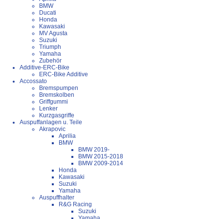
BMW
Ducati
Honda
Kawasaki
MV Agusta
Suzuki
Triumph
Yamaha
Zubehör
Additive-ERC-Bike
ERC-Bike Additive
Accossato
Bremspumpen
Bremskolben
Griffgummi
Lenker
Kurzgasgriffe
Auspuffanlagen u. Teile
Akrapovic
Aprilia
BMW
BMW 2019-
BMW 2015-2018
BMW 2009-2014
Honda
Kawasaki
Suzuki
Yamaha
Auspuffhalter
R&G Racing
Suzuki
Yamaha