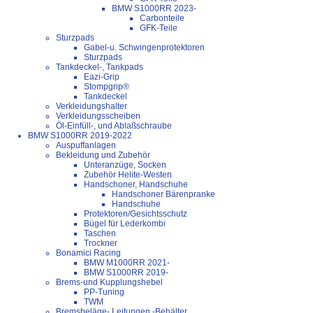
BMW S1000RR 2023-
Carbonteile
GFK-Teile
Sturzpads
Gabel-u. Schwingenprotektoren
Sturzpads
Tankdeckel-, Tankpads
Eazi-Grip
Stompgrip®
Tankdeckel
Verkleidungshalter
Verkleidungsscheiben
Öl-Einfüll-, und Ablaßschraube
BMW S1000RR 2019-2022
Auspuffanlagen
Bekleidung und Zubehör
Unteranzüge, Socken
Zubehör Helite-Westen
Handschoner, Handschuhe
Handschoner Bärenpranke
Handschuhe
Protektoren/Gesichtsschutz
Bügel für Lederkombi
Taschen
Trockner
Bonamici Racing
BMW M1000RR 2021-
BMW S1000RR 2019-
Brems-und Kupplungshebel
PP-Tuning
TWM
Bremsbeläge-,Leitungen,-Behälter