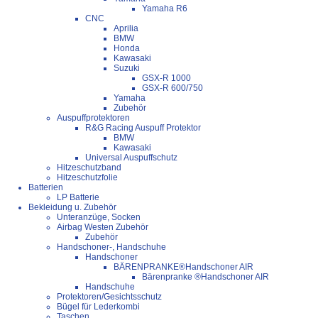
Yamaha R6
CNC
Aprilia
BMW
Honda
Kawasaki
Suzuki
GSX-R 1000
GSX-R 600/750
Yamaha
Zubehör
Auspuffprotektoren
R&G Racing Auspuff Protektor
BMW
Kawasaki
Universal Auspuffschutz
Hitzeschutzband
Hitzeschutzfolie
Batterien
LP Batterie
Bekleidung u. Zubehör
Unteranzüge, Socken
Airbag Westen Zubehör
Zubehör
Handschoner-, Handschuhe
Handschoner
BÄRENPRANKE®Handschoner AIR
Bärenpranke ®Handschoner AIR
Handschuhe
Protektoren/Gesichtsschutz
Bügel für Lederkombi
Taschen