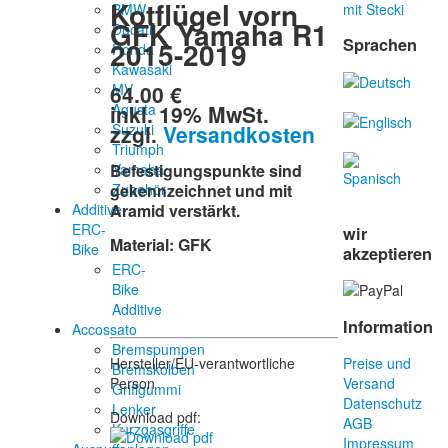
Kotflügel vorn
BMW
mit Stecki
GFK Yamaha R1
Ducati
Sprachen
2015-2019
Honda
Kawasaki
64.00 €
MV
inkl. 19% MwSt.
Agusta
zzgl.
Versandkosten
Suzuki
Triumph
Yamaha
Befestigungspunkte sind
Zubehör
gekennzeichnet und mit
Additive-
Aramid verstärkt.
ERC-
wir
Material: GFK
Bike
akzeptieren
ERC-
Bike
Additive
Information
Accossato
Bremspumpen
Hersteller/EU-verantwortliche
Preise und
Bremskolben
Person
Versand
Griffgummi
Datenschutz
Lenker
Download pdf:
AGB
Kurzgasgriffe
Impressum