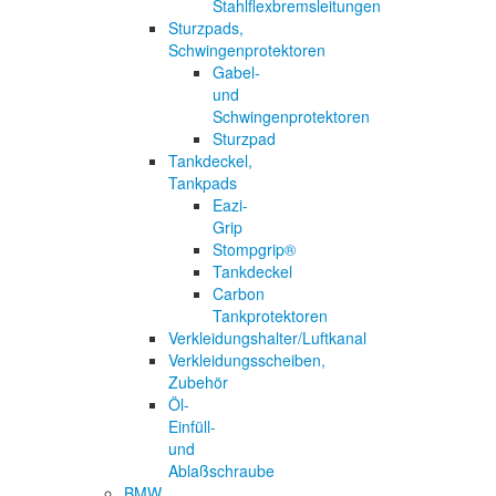
Stahlflexbremsleitungen
Sturzpads,
Schwingenprotektoren
Gabel-
und
Schwingenprotektoren
Sturzpad
Tankdeckel,
Tankpads
Eazi-
Grip
Stompgrip®
Tankdeckel
Carbon
Tankprotektoren
Verkleidungshalter/Luftkanal
Verkleidungsscheiben,
Zubehör
Öl-
Einfüll-
und
Ablaßschraube
BMW