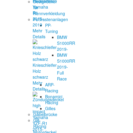
Heckrahmen
Designdekor
Yamaha
für
R1
Rennverkleidung
2015-
Fußrastenanlagen
2019
PP-
Mehr
Tuning
Details
BMW
S1000RR
2019-
BMW
S1000RR
Knieschleifer
2019-
Holz
Full
schwarz
Race
Mehr
ARP-
Details
Racing
Bonamici
Racing
Gilles
Gabelbrücke
GB-
Racing
Motordeckel