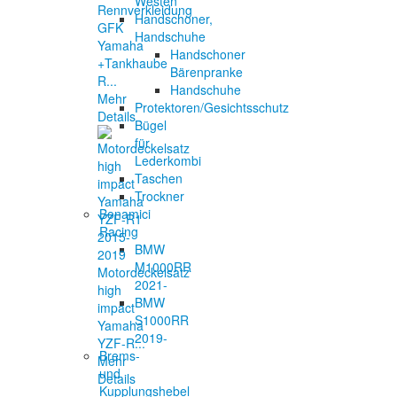
Westen
Rennverkleidung
Handschoner,
GFK
Handschuhe
Yamaha
Handschoner
+Tankhaube
Bärenpranke
R...
Handschuhe
Mehr
Protektoren/Gesichtsschutz
Details
Bügel
für
Lederkombi
Taschen
Trockner
Bonamici
Racing
BMW
M1000RR
Motordeckelsatz
2021-
high
BMW
impact
S1000RR
Yamaha
2019-
YZF-R...
Brems-
Mehr
und
Details
Kupplungshebel