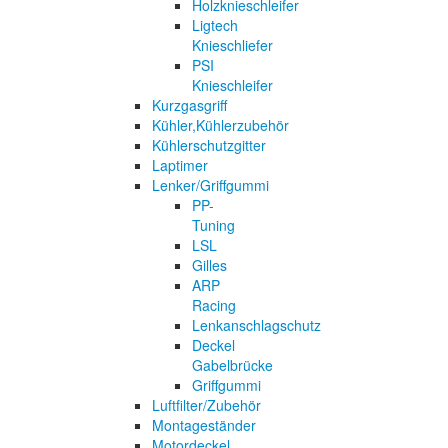
Holzknieschleifer
Ligtech
Knieschliefer
PSI
Knieschleifer
Kurzgasgriff
Kühler,Kühlerzubehör
Kühlerschutzgitter
Laptimer
Lenker/Griffgummi
PP-
Tuning
LSL
Gilles
ARP
Racing
Lenkanschlagschutz
Deckel
Gabelbrücke
Griffgummi
Luftfilter/Zubehör
Montageständer
Motordeckel