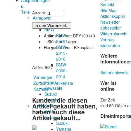
Auspuffanlagen
Kontakt
u.
Site Map
Teile
Anzahl:
Aktionskupon
Akrapovic
Newsletter
Aprilia
abbestellen
BMW
Widerrufsrecht
BMW
Artikelnummer: BPY100140
Vertrag
2019-
1 Stück auf Lager
widerrufen
BMW
Hergestellt von: Bikesplast
2015-
Weitere
2018
Informatione
BMW
Artikel 9/27
2009-
Batteriehinweis
2014
Vorheriger
Honda
Wer ist
Zurück zur Artikelliste
Kawasaki
online
Nächster
Suzuki
Kunden die diesen
Zur Zeit
Yamaha
Artikel gekauft haben,
sind 89 Gäste on
Auspuffhalter
haben auch diese
R&G
Direktimport
Artikel gekauft...
Racing
Suzuki
Yamaha