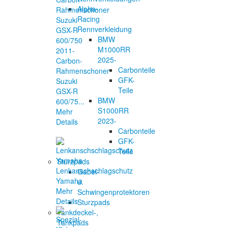
Alpha-
Racing
Rennverkleidung
BMW
M1000RR
2025-
Carbon-
Carbonteile
Rahmenschoner
GFK-
Suzuki
Teile
GSX-R
BMW
600/75...
S1000RR
Mehr
2023-
Details
Carbonteile
GFK-
Teile
Sturzpads
Lenkanschschlagschutz
Gabel-
Yamaha
u.
Mehr
Schwingenprotektoren
Details
Sturzpads
Tankdeckel-,
Tankpads