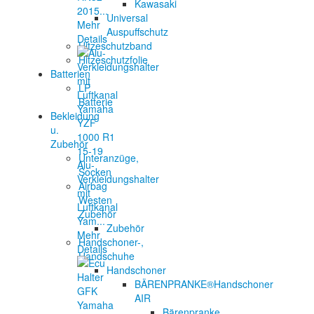
Kawasaki
2015...
Universal
Mehr
Auspuffschutz
Details
Hitzeschutzband
Hitzeschutzfolie
Batterien
LP
Batterie
Bekleidung
u.
Zubehör
Unteranzüge,
Alu-
Socken
Verkleidungshalter
Airbag
mit
Westen
Luftkanal
Zubehör
Yam...
Zubehör
Mehr
Handschoner-,
Details
Handschuhe
Handschoner
BÄRENPRANKE®Handschoner
AIR
Bärenpranke