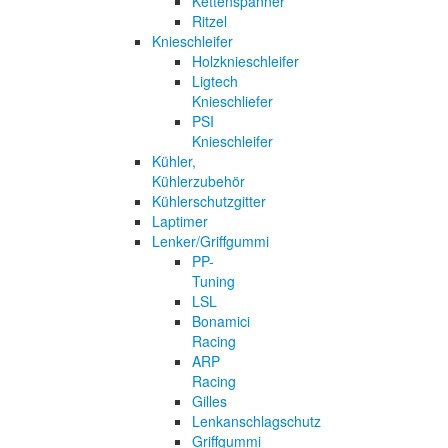
Kettenspanner
Ritzel
Knieschleifer
Holzknieschleifer
Ligtech
Knieschliefer
PSI
Knieschleifer
Kühler,
Kühlerzubehör
Kühlerschutzgitter
Laptimer
Lenker/Griffgummi
PP-
Tuning
LSL
Bonamici
Racing
ARP
Racing
Gilles
Lenkanschlagschutz
Griffgummi