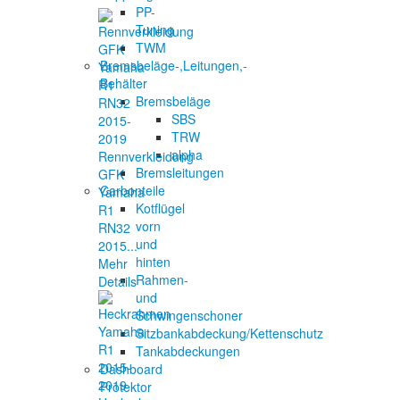
PP-
Tuning
TWM
Bremsbeläge-,Leitungen,-
Behälter
Bremsbeläge
SBS
TRW
alpha
Rennverkleidung
Bremsleitungen
GFK
Carbonteile
Yamaha
Kotflügel
R1
vorn
RN32
und
2015...
hinten
Mehr
Rahmen-
Details
und
Schwingenschoner
Sitzbankabdeckung/Kettenschutz
Tankabdeckungen
Dashboard
Protektor