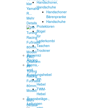
Handschoner,
klar
Handschuhe
Yamaha
Handschoner
R...
Bärenpranke
Mehr
Handschuhe
Details
Protektoren
Bügel
für
Lederkombi
Taschen
Trockner
Bonamici
Racing
Brems,-
PP-
und
Tuning
Kupplungshebel
Racing
PP-
Fußraste
Hebel
80mm,
TWM-
Modell
Hebel
...
Bremsbeläge-,
Mehr
Leitungen
Details