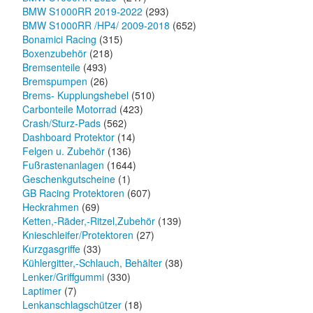
BMW S1000RR 2019-2022
(293)
BMW S1000RR /HP4/ 2009-2018
(652)
Bonamici Racing
(315)
Boxenzubehör
(218)
Bremsenteile
(493)
Bremspumpen
(26)
Brems- Kupplungshebel
(510)
Carbonteile Motorrad
(423)
Crash/Sturz-Pads
(562)
Dashboard Protektor
(14)
Felgen u. Zubehör
(136)
Fußrastenanlagen
(1644)
Geschenkgutscheine
(1)
GB Racing Protektoren
(607)
Heckrahmen
(69)
Ketten,-Räder,-Ritzel,Zubehör
(139)
Knieschleifer/Protektoren
(27)
Kurzgasgriffe
(33)
Kühlergitter,-Schlauch, Behälter
(38)
Lenker/Griffgummi
(330)
Laptimer
(7)
Lenkanschlagschützer
(18)