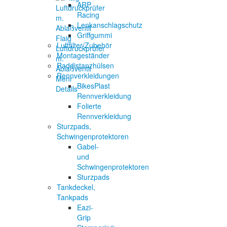
ARP
Racing
Lenkanschlagschutz
Griffgummi
Flaig
Luftfilter/Zubehör
Luftdruckprüfer
Montageständer
m.
Raddistanzhülsen
Ablaßventil
Rennverkleidungen
Mehr
BikesPlast
Details
Rennverkleidung
Folierte
Rennverkleidung
Sturzpads,
Schwingenprotektoren
Gabel-
und
Schwingenprotektoren
Sturzpads
Tankdeckel,
Tankpads
Eazi-
Grip