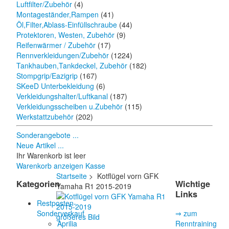
Luftfilter/Zubehör
(4)
Montageständer,Rampen
(41)
Öl,Filter,Ablass-Einfüllschraube
(44)
Protektoren, Westen, Zubehör
(9)
Reifenwärmer / Zubehör
(17)
Rennverkleidungen/Zubehör
(1224)
Tankhauben,Tankdeckel, Zubehör
(182)
Stompgrip/Eazigrip
(167)
SKeeD Unterbekleidung
(6)
Verkleidungshalter/Luftkanal
(187)
Verkleidungsscheiben u.Zubehör
(115)
Werkstattzubehör
(202)
Sonderangebote ...
Neue Artikel ...
Ihr Warenkorb ist leer
Warenkorb anzeigen
Kasse
Startseite
> Kotflügel vorn GFK
Kategorien
Wichtige
Yamaha R1 2015-2019
Links
Restposten-
Sonderverkauf
⇒ zum
größeres Bild
Aprilia
Renntraining