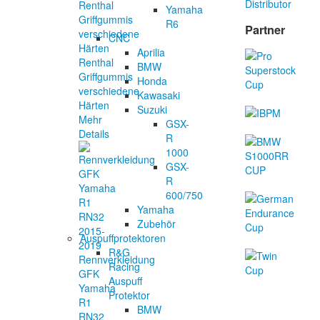
Yamaha
R6
Partner
CNC
Aprilia
Renthal
BMW
Griffgummis
Honda
verschiedene
Kawasaki
Härten
Suzuki
Mehr
GSX-
Details
R
1000
GSX-
R
600/750
Yamaha
Zubehör
Auspuffprotektoren
R&G
Rennverkleidung
Racing
GFK
Auspuff
Yamaha
Protektor
R1
BMW
RN32