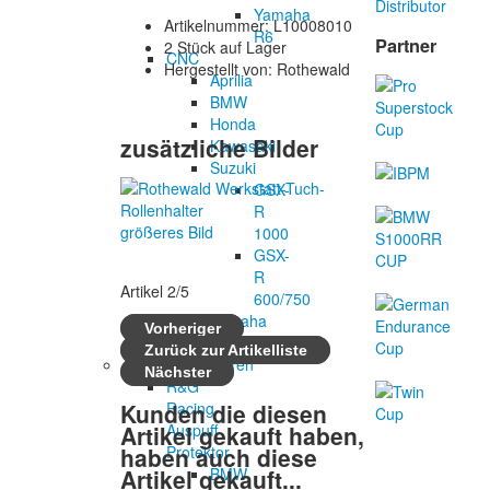
Yamaha
Artikelnummer: L10008010
R6
Partner
2 Stück auf Lager
CNC
Hergestellt von: Rothewald
Aprilia
BMW
Honda
zusätzliche Bilder
Kawasaki
Suzuki
GSX-
R
größeres Bild
1000
GSX-
R
Artikel 2/5
600/750
Yamaha
Vorheriger
Zubehör
Zurück zur Artikelliste
Auspuffprotektoren
Nächster
R&G
Kunden die diesen
Racing
Artikel gekauft haben,
Auspuff
haben auch diese
Protektor
Artikel gekauft...
BMW