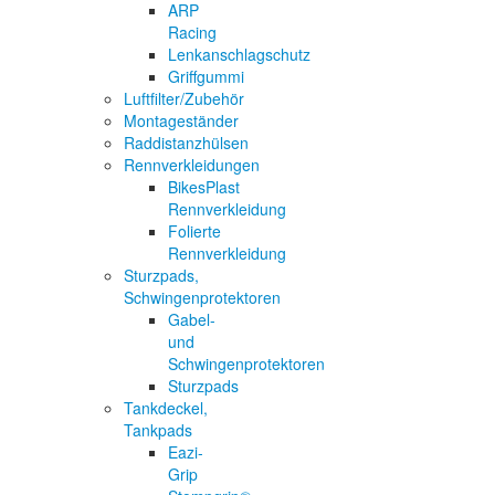
ARP
Racing
Lenkanschlagschutz
Griffgummi
Luftfilter/Zubehör
Montageständer
Raddistanzhülsen
Rennverkleidungen
BikesPlast
Rennverkleidung
Folierte
Rennverkleidung
Sturzpads,
Schwingenprotektoren
Gabel-
und
Schwingenprotektoren
Sturzpads
Tankdeckel,
Tankpads
Eazi-
Grip