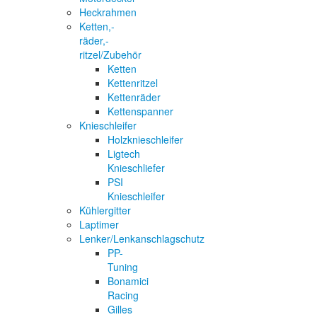
Heckrahmen
Ketten,-
räder,-
ritzel/Zubehör
Ketten
Kettenritzel
Kettenräder
Kettenspanner
Knieschleifer
Holzknieschleifer
Ligtech
Knieschliefer
PSI
Knieschleifer
Kühlergitter
Laptimer
Lenker/Lenkanschlagschutz
PP-
Tuning
Bonamici
Racing
Gilles