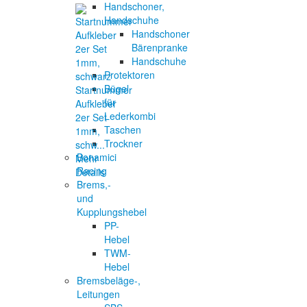
Handschoner,
Handschuhe
Handschoner
Bärenpranke
Handschuhe
Protektoren
Bügel
Startnummer
für
Aufkleber
Lederkombi
2er Set
Taschen
1mm,
Trockner
schw...
Bonamici
Mehr
Racing
Details
Brems,-
und
Kupplungshebel
PP-
Hebel
TWM-
Hebel
Bremsbeläge-,
Leitungen