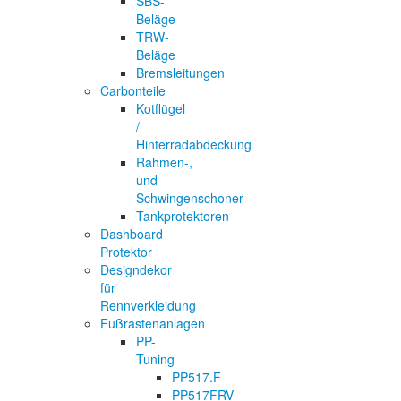
SBS-
Beläge
TRW-
Beläge
Bremsleitungen
Carbonteile
Kotflügel
/
Hinterradabdeckung
Rahmen-,
und
Schwingenschoner
Tankprotektoren
Dashboard
Protektor
Designdekor
für
Rennverkleidung
Fußrastenanlagen
PP-
Tuning
PP517.F
PP517FRV-