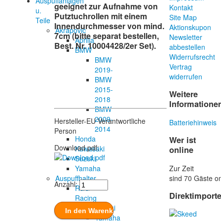
Auspuffanlagen
geeignet zur Aufnahme von
Kontakt
u.
Putztuchrollen mit einem
Site Map
Teile
Innendurchmesser von mind.
Aktionskupon
Akrapovic
7cm (bitte separat bestellen,
Newsletter
Aprilia
Best. Nr. 10004428/2er Set).
abbestellen
BMW
Widerrufsrecht
BMW
Vertrag
2019-
widerrufen
BMW
2015-
Weitere
2018
Informatione
BMW
2009-
Hersteller-EU Verantwortliche
Batteriehinweis
2014
Person
Honda
Wer ist
Download pdf:
Kawasaki
online
Suzuki
Zur Zeit
Yamaha
sind 70 Gäste on
Auspuffhalter
Anzahl:
R&G
Direktimport
Racing
Suzuki
Yamaha