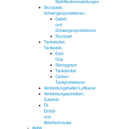
Stahlflexbremsleitungen
Sturzpads,
Schwingenprotektoren
Gabel-
und
Schwingenprotektoren
Sturzpad
Tankdeckel,
Tankpads
Eazi-
Grip
Stompgrip®
Tankdeckel
Carbon
Tankprotektoren
Verkleidungshalter/Luftkanal
Verkleidungsscheiben,
Zubehör
Öl-
Einfüll-
und
Ablaßschraube
BMW