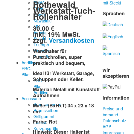
Rothewald
BMW
mit Stecki
Werkstatt-Tuch-
Ducati
Sprachen
Rollenhalter
Honda
Kawasaki
30.00 €
MV
inkl. 19% MwSt.
Agusta
zzgl.
Versandkosten
Suzuki
Triumph
Yamaha
Wandhalter für
Zubehör
Putztuchrollen, super
Additive-
praktisch und bequem,
ERC-
wir
ideal für Werkstatt, Garage,
Bike
akzeptieren
Schuppen oder Keller.
ERC-
Bike
Material: Metall mit Kunststoff-
Additive
Aufnahmen
Information
Accossato
Bremspumpen
Maße: (BxHxT) 34 x 23 x 18
Preise und
Bremskolben
cm
Versand
Griffgummi
Datenschutz
Farbe: Rot
Lenker
AGB
Kurzgasgriffe
Hinweis: Dieser Halter ist
Impressum