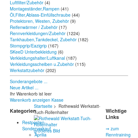
Luftfilter/Zubehör
(4)
Montageständer,Rampen
(41)
Öl,Filter,Ablass-Einfüllschraube
(44)
Protektoren, Westen, Zubehör
(9)
Reifenwärmer / Zubehör
(17)
Rennverkleidungen/Zubehör
(1224)
Tankhauben,Tankdeckel, Zubehör
(182)
Stompgrip/Eazigrip
(167)
SKeeD Unterbekleidung
(6)
Verkleidungshalter/Luftkanal
(187)
Verkleidungsscheiben u.Zubehör
(115)
Werkstattzubehör
(202)
Sonderangebote ...
Neue Artikel ...
Ihr Warenkorb ist leer
Warenkorb anzeigen
Kasse
Startseite
> Rothewald Werkstatt-
Kategorien
Wichtige
Tuch-Rollenhalter
Links
Restposten-
Sonderverkauf
⇒ zum
größeres Bild
Aprilia
Renntraining