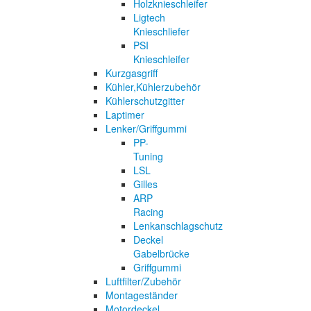
Holzknieschleifer
Ligtech
Knieschliefer
PSI
Knieschleifer
Kurzgasgriff
Kühler,Kühlerzubehör
Kühlerschutzgitter
Laptimer
Lenker/Griffgummi
PP-
Tuning
LSL
Gilles
ARP
Racing
Lenkanschlagschutz
Deckel
Gabelbrücke
Griffgummi
Luftfilter/Zubehör
Montageständer
Motordeckel