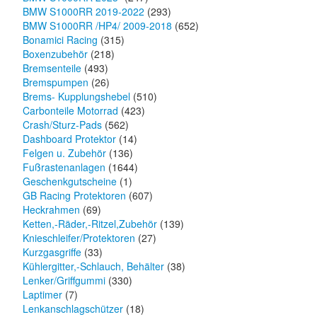
BMW S1000RR 2019-2022
(293)
BMW S1000RR /HP4/ 2009-2018
(652)
Bonamici Racing
(315)
Boxenzubehör
(218)
Bremsenteile
(493)
Bremspumpen
(26)
Brems- Kupplungshebel
(510)
Carbonteile Motorrad
(423)
Crash/Sturz-Pads
(562)
Dashboard Protektor
(14)
Felgen u. Zubehör
(136)
Fußrastenanlagen
(1644)
Geschenkgutscheine
(1)
GB Racing Protektoren
(607)
Heckrahmen
(69)
Ketten,-Räder,-Ritzel,Zubehör
(139)
Knieschleifer/Protektoren
(27)
Kurzgasgriffe
(33)
Kühlergitter,-Schlauch, Behälter
(38)
Lenker/Griffgummi
(330)
Laptimer
(7)
Lenkanschlagschützer
(18)