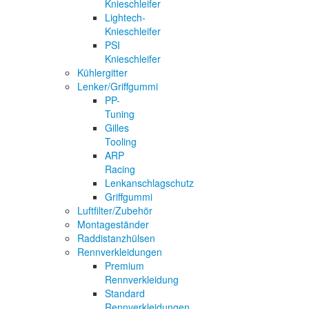
Knieschleifer
Lightech-
Knieschleifer
PSI
Knieschleifer
Kühlergitter
Lenker/Griffgummi
PP-
Tuning
Gilles
Tooling
ARP
Racing
Lenkanschlagschutz
Griffgummi
Luftfilter/Zubehör
Montageständer
Raddistanzhülsen
Rennverkleidungen
Premium
Rennverkleidung
Standard
Rennverkleidungen