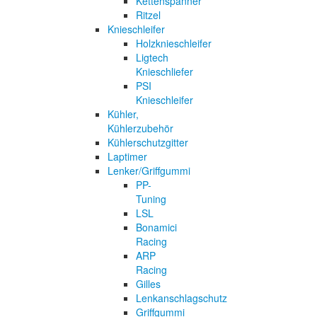
Kettenspanner
Ritzel
Knieschleifer
Holzknieschleifer
Ligtech
Knieschliefer
PSI
Knieschleifer
Kühler,
Kühlerzubehör
Kühlerschutzgitter
Laptimer
Lenker/Griffgummi
PP-
Tuning
LSL
Bonamici
Racing
ARP
Racing
Gilles
Lenkanschlagschutz
Griffgummi