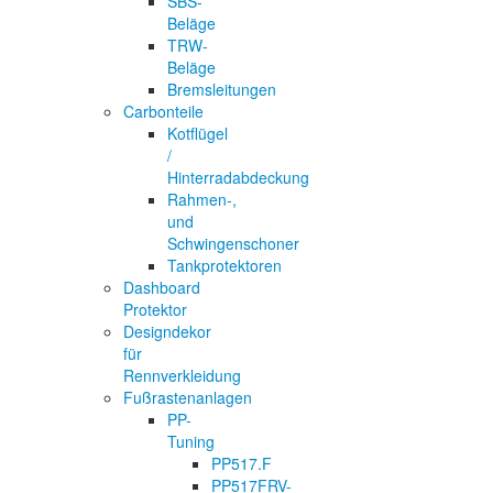
SBS-
Beläge
TRW-
Beläge
Bremsleitungen
Carbonteile
Kotflügel
/
Hinterradabdeckung
Rahmen-,
und
Schwingenschoner
Tankprotektoren
Dashboard
Protektor
Designdekor
für
Rennverkleidung
Fußrastenanlagen
PP-
Tuning
PP517.F
PP517FRV-