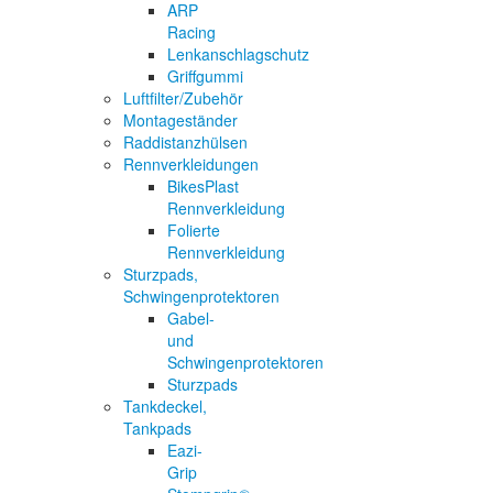
ARP
Racing
Lenkanschlagschutz
Griffgummi
Luftfilter/Zubehör
Montageständer
Raddistanzhülsen
Rennverkleidungen
BikesPlast
Rennverkleidung
Folierte
Rennverkleidung
Sturzpads,
Schwingenprotektoren
Gabel-
und
Schwingenprotektoren
Sturzpads
Tankdeckel,
Tankpads
Eazi-
Grip