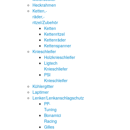
Heckrahmen
Ketten,-
räder,-
ritzel/Zubehör
Ketten
Kettenritzel
Kettenräder
Kettenspanner
Knieschleifer
Holzknieschleifer
Ligtech
Knieschliefer
PSI
Knieschleifer
Kühlergitter
Laptimer
Lenker/Lenkanschlagschutz
PP-
Tuning
Bonamici
Racing
Gilles