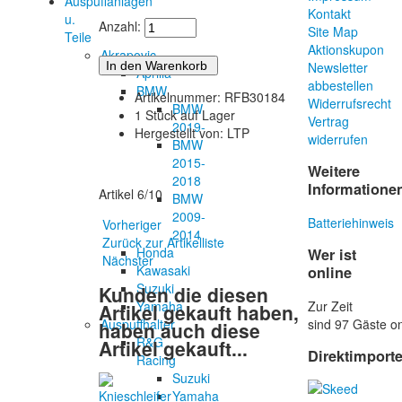
Auspuffanlagen
Kontakt
u.
Anzahl:
Site Map
Teile
Aktionskupon
Akrapovic
Newsletter
Aprilia
abbestellen
BMW
Artikelnummer: RFB30184
Widerrufsrecht
BMW
1 Stück auf Lager
Vertrag
2019-
Hergestellt von: LTP
widerrufen
BMW
2015-
Weitere
2018
Informatione
Artikel 6/10
BMW
2009-
Batteriehinweis
Vorheriger
2014
Zurück zur Artikelliste
Honda
Wer ist
Nächster
Kawasaki
online
Suzuki
Kunden die diesen
Zur Zeit
Yamaha
Artikel gekauft haben,
sind 97 Gäste on
Auspuffhalter
haben auch diese
R&G
Artikel gekauft...
Direktimport
Racing
Suzuki
Yamaha