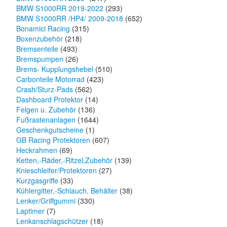
BMW S1000RR 2019-2022
(293)
BMW S1000RR /HP4/ 2009-2018
(652)
Bonamici Racing
(315)
Boxenzubehör
(218)
Bremsenteile
(493)
Bremspumpen
(26)
Brems- Kupplungshebel
(510)
Carbonteile Motorrad
(423)
Crash/Sturz-Pads
(562)
Dashboard Protektor
(14)
Felgen u. Zubehör
(136)
Fußrastenanlagen
(1644)
Geschenkgutscheine
(1)
GB Racing Protektoren
(607)
Heckrahmen
(69)
Ketten,-Räder,-Ritzel,Zubehör
(139)
Knieschleifer/Protektoren
(27)
Kurzgasgriffe
(33)
Kühlergitter,-Schlauch, Behälter
(38)
Lenker/Griffgummi
(330)
Laptimer
(7)
Lenkanschlagschützer
(18)