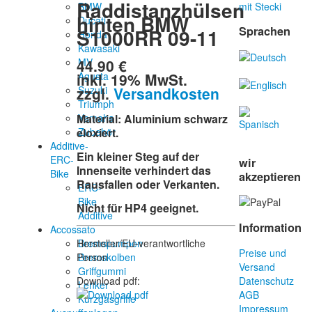
Raddistanzhülsen
BMW
mit Stecki
hinten BMW
Ducati
Sprachen
S1000RR 09-11
Honda
Kawasaki
44.90 €
MV
inkl. 19% MwSt.
Agusta
zzgl.
Versandkosten
Suzuki
Triumph
Yamaha
Material: Aluminium schwarz
Zubehör
eloxiert.
Additive-
Ein kleiner Steg auf der
ERC-
wir
Innenseite verhindert das
Bike
akzeptieren
Rausfallen oder Verkanten.
ERC-
Bike
Nicht für HP4 geeignet.
Additive
Information
Accossato
Bremspumpen
Hersteller/EU-verantwortliche
Preise und
Bremskolben
Person
Versand
Griffgummi
Download pdf:
Datenschutz
Lenker
AGB
Kurzgasgriffe
Impressum