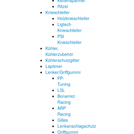
Kettenspanner
Ritzel
Knieschleifer
Holzknieschleifer
Ligtech
Knieschliefer
PSI
Knieschleifer
Kühler,
Kühlerzubehör
Kühlerschutzgitter
Laptimer
Lenker/Griffgummi
PP-
Tuning
LSL
Bonamici
Racing
ARP
Racing
Gilles
Lenkanschlagschutz
Griffgummi