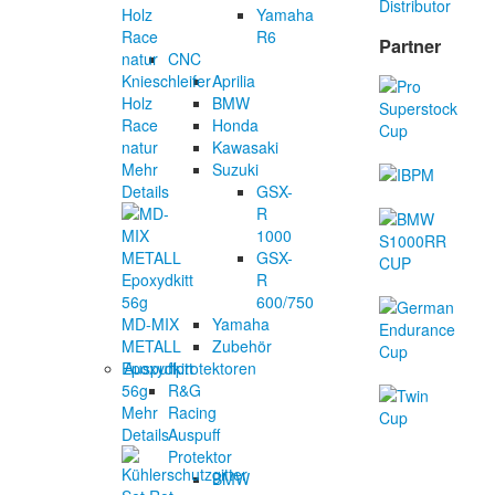
Yamaha
R6
Partner
CNC
Aprilia
Knieschleifer
BMW
Holz
Honda
Race
Kawasaki
natur
Suzuki
Mehr
GSX-
Details
R
1000
GSX-
R
600/750
Yamaha
MD-MIX
Zubehör
METALL
Auspuffprotektoren
Epoxydkitt
R&G
56g
Racing
Mehr
Auspuff
Details
Protektor
BMW