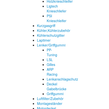
Holzknieschleifer
Ligtech
Knieschliefer
PSI
Knieschleifer
Kurzgasgriff
Kühler,Kühlerzubehör
Kühlerschutzgitter
Laptimer
Lenker/Griffgummi
PP-
Tuning
LSL
Gilles
ARP
Racing
Lenkanschlagschutz
Deckel
Gabelbrücke
Griffgummi
Luftfilter/Zubehör
Montageständer
Motordeckel