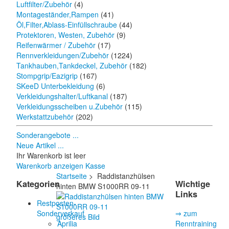
Luftfilter/Zubehör
(4)
Montageständer,Rampen
(41)
Öl,Filter,Ablass-Einfüllschraube
(44)
Protektoren, Westen, Zubehör
(9)
Reifenwärmer / Zubehör
(17)
Rennverkleidungen/Zubehör
(1224)
Tankhauben,Tankdeckel, Zubehör
(182)
Stompgrip/Eazigrip
(167)
SKeeD Unterbekleidung
(6)
Verkleidungshalter/Luftkanal
(187)
Verkleidungsscheiben u.Zubehör
(115)
Werkstattzubehör
(202)
Sonderangebote ...
Neue Artikel ...
Ihr Warenkorb ist leer
Warenkorb anzeigen
Kasse
Startseite
> Raddistanzhülsen
Kategorien
Wichtige
hinten BMW S1000RR 09-11
Links
Restposten-
Sonderverkauf
⇒ zum
größeres Bild
Aprilia
Renntraining