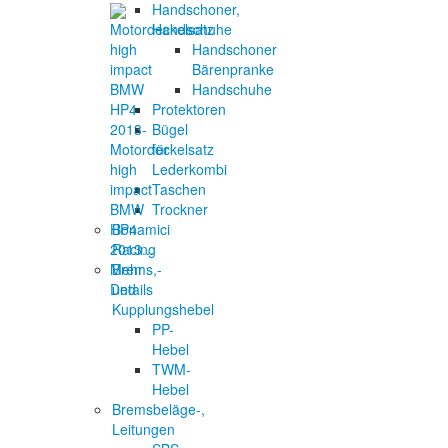
Handschoner,
Handschuhe
Handschoner
Bärenpranke
Handschuhe
Protektoren
Bügel
für
Motordeckelsatz
Lederkombi
high
Taschen
impact
Trockner
BMW
Bonamici
HP4
Racing
2013...
Brems,-
Mehr
und
Details
Kupplungshebel
PP-
Hebel
TWM-
Hebel
Bremsbeläge-,
Leitungen