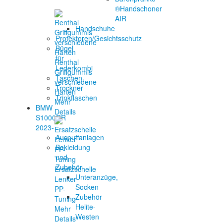
®Handschoner
AIR
Handschuhe
Protektoren/Gesichtsschutz
Bügel
für
Renthal
Lederkombi
Griffgummis
Taschen
verschiedene
Trockner
Härten
Trinkflaschen
Mehr
BMW
Details
S1000RR
2023-
Auspuffanlagen
Bekleidung
und
Zubehör
Ersatzschelle
Unteranzüge,
Lenker
Socken
PP-
Zubehör
Tuning
Helite-
Mehr
Westen
Details