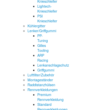
Knieschleifer
Lightech-
Knieschleifer
PSI
Knieschleifer
Kühlergitter
Lenker/Griffgummi
PP-
Tuning
Gilles
Tooling
ARP
Racing
Lenkanschlagschutz
Griffgummi
Luftfilter/Zubehör
Montageständer
Raddistanzhülsen
Rennverkleidungen
Premium
Rennverkleidung
Standard
Rennverkleidungen