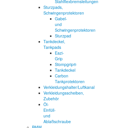
Stahlflexbremsleitungen
Sturzpads,
Schwingenprotektoren
Gabel-
und
Schwingenprotektoren
Sturzpad
Tankdeckel,
Tankpads
Eazi-
Grip
Stompgrip®
Tankdeckel
Carbon
Tankprotektoren
Verkleidungshalter/Luftkanal
Verkleidungsscheiben,
Zubehör
Öl-
Einfüll-
und
Ablaßschraube
BMW