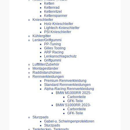
Ketten
Kettenrad
Kettenritzel
Kettenspanner
Knieschleifer
Holz-Knieschleifer
Lightech-Knieschleifer
PSI Knieschleifer
Kühlergitter
Lenker/Griffgummi
PP-Tuning
Gilles Tooling
ARP Racing
Lenkanschlagschutz
Griffgummi
Luftfilter/Zubehör
Montageständer
Raddistanzhülsen
Rennverkleidungen
Premium Rennverkleidung
Standard Rennverkleidungen
Alpha-Racing Rennverkleidung
BMW M1000RR 2025-
Carbonteile
GFK-Teile
BMW S1000RR 2023-
Carbonteile
GFK-Teile
Sturzpads
Gabel-u. Schwingenprotektoren
Sturzpads
Tankdeckel-, Tankpads