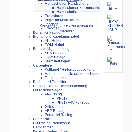
Handschoner, Handschuhe
Handschoner Bärenpranke
Handschuhe
Protektoren
Artikel 1/3
Bügel für Lederkombi
Taschen
Vorheriger
Zurück zur Artikelliste
Trockner
Nächster
Bonamici Racing
Brems,-und Kupplungshebel
PP- Hebel
TWM-Hebel
Bremsbeläge-, Leitungen
SBS-Beläge
TRW-Beläge
Bremsleitungen
Carbonteile
Kotflügel / Hinterradabdeckung
Rahmen-, und Schwingenschoner
Tankprotektoren
Dashboard Protektor
Designdekor für Rennverkleidung
Fußrastenanlagen
PP-Tuning
PP517.F
PP517FRV-Full race
Gilles Tooling
ARP Racing
Bonamici Racing
Gabelbrücke
GB-Racing Protektoren
Heckrahmen
Ketten-, Räder-, Ritzel