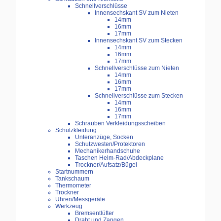
Schnellverschlüsse
Innensechskant SV zum Nieten
14mm
16mm
17mm
Innensechskant SV zum Stecken
14mm
16mm
17mm
Schnellverschlüsse zum Nieten
14mm
16mm
17mm
Schnellverschlüsse zum Stecken
14mm
16mm
17mm
Schrauben Verkleidungsscheiben
Schutzkleidung
Unteranzüge, Socken
Schutzwesten/Protektoren
Mechanikerhandschuhe
Taschen Helm-Rad/Abdeckplane
Trockner/Aufsatz/Bügel
Startnummern
Tankschaum
Thermometer
Trockner
Uhren/Messgeräte
Werkzeug
Bremsentlüfter
Draht und Zangen