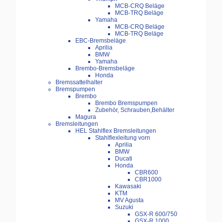
MCB-CRQ Beläge
MCB-TRQ Beläge
Yamaha
MCB-CRQ Beläge
MCB-TRQ Beläge
EBC-Bremsbeläge
Aprilia
BMW
Yamaha
Brembo-Bremsbeläge
Honda
Bremssattelhalter
Bremspumpen
Brembo
Brembo Bremspumpen
Zubehör, Schrauben,Behälter
Magura
Bremsleitungen
HEL Stahlflex Bremsleitungen
Stahlflexleitung vorn
Aprilia
BMW
Ducati
Honda
CBR600
CBR1000
Kawasaki
KTM
MV Agusta
Suzuki
GSX-R 600/750
GSX-R 1000