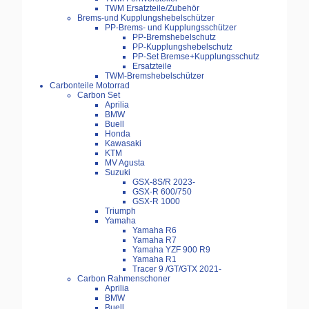
TWM Ersatzteile/Zubehör
Brems-und Kupplungshebelschützer
PP-Brems- und Kupplungsschützer
PP-Bremshebelschutz
PP-Kupplungshebelschutz
PP-Set Bremse+Kupplungsschutz
Ersatzteile
TWM-Bremshebelschützer
Carbonteile Motorrad
Carbon Set
Aprilia
BMW
Buell
Honda
Kawasaki
KTM
MV Agusta
Suzuki
GSX-8S/R 2023-
GSX-R 600/750
GSX-R 1000
Triumph
Yamaha
Yamaha R6
Yamaha R7
Yamaha YZF 900 R9
Yamaha R1
Tracer 9 /GT/GTX 2021-
Carbon Rahmenschoner
Aprilia
BMW
Buell