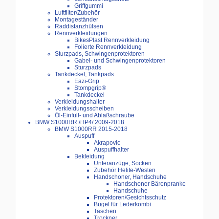
Griffgummi
Luftfilter/Zubehör
Montageständer
Raddistanzhülsen
Rennverkleidungen
BikesPlast Rennverkleidung
Folierte Rennverkleidung
Sturzpads, Schwingenprotektoren
Gabel- und Schwingenprotektoren
Sturzpads
Tankdeckel, Tankpads
Eazi-Grip
Stompgrip®
Tankdeckel
Verkleidungshalter
Verkleidungsscheiben
Öl-Einfüll- und Ablaßschraube
BMW S1000RR /HP4/ 2009-2018
BMW S1000RR 2015-2018
Auspuff
Akrapovic
Auspuffhalter
Bekleidung
Unteranzüge, Socken
Zubehör Helite-Westen
Handschoner, Handschuhe
Handschoner Bärenpranke
Handschuhe
Protektoren/Gesichtsschutz
Bügel für Lederkombi
Taschen
Trockner