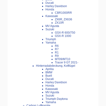
Ducati
Harley Davidson
Honda
CBR1000RR
Kawasaki
ZX6R, ZX636
ZX10R
MV Agusta
Suzuki
GSX-R 600/750
GSX-R 1000
Triumph
Yamaha
R6
R7
R1
R9
MT09/MT10
Tracer 9 GT 2021-
Hinterradabdeckung, Kotflügel
Aprilia
BMW
Buell
Ducati
Harley Davidson
Honda
Kawasaki
MV Agusta
Suzuki
Triumph Daytona
Yamaha
Carbon Luftkanäle