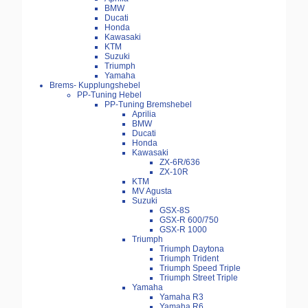
BMW
Ducati
Honda
Kawasaki
KTM
Suzuki
Triumph
Yamaha
Brems- Kupplungshebel
PP-Tuning Hebel
PP-Tuning Bremshebel
Aprilia
BMW
Ducati
Honda
Kawasaki
ZX-6R/636
ZX-10R
KTM
MV Agusta
Suzuki
GSX-8S
GSX-R 600/750
GSX-R 1000
Triumph
Triumph Daytona
Triumph Trident
Triumph Speed Triple
Triumph Street Triple
Yamaha
Yamaha R3
Yamaha R6