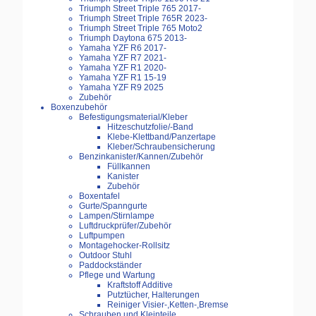
Triumph Street Triple 765 2017-
Triumph Street Triple 765R 2023-
Triumph Street Triple 765 Moto2
Triumph Daytona 675 2013-
Yamaha YZF R6 2017-
Yamaha YZF R7 2021-
Yamaha YZF R1 2020-
Yamaha YZF R1 15-19
Yamaha YZF R9 2025
Zubehör
Boxenzubehör
Befestigungsmaterial/Kleber
Hitzeschutzfolie/-Band
Klebe-Klettband/Panzertape
Kleber/Schraubensicherung
Benzinkanister/Kannen/Zubehör
Füllkannen
Kanister
Zubehör
Boxentafel
Gurte/Spanngurte
Lampen/Stirnlampe
Luftdruckprüfer/Zubehör
Luftpumpen
Montagehocker-Rollsitz
Outdoor Stuhl
Paddockständer
Pflege und Wartung
Kraftstoff Additive
Putztücher, Halterungen
Reiniger Visier-,Ketten-,Bremse
Schrauben und Kleinteile