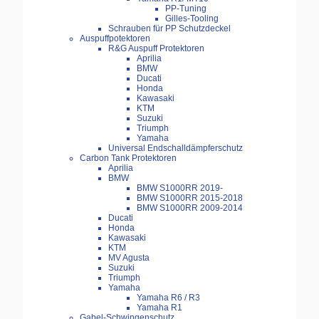
PP-Tuning
Gilles-Tooling
Schrauben für PP Schutzdeckel
Auspuffpotektoren
R&G Auspuff Protektoren
Aprilia
BMW
Ducati
Honda
Kawasaki
KTM
Suzuki
Triumph
Yamaha
Universal Endschalldämpferschutz
Carbon Tank Protektoren
Aprilia
BMW
BMW S1000RR 2019-
BMW S1000RR 2015-2018
BMW S1000RR 2009-2014
Ducati
Honda
Kawasaki
KTM
MV Agusta
Suzuki
Triumph
Yamaha
Yamaha R6 / R3
Yamaha R1
Gabel-Schwingenschutz