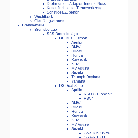
Drehmoment Adapter, Innens. Nuss
Kettenfluchttester,Trennwerkzeug
Sonstiges/Zubehör
Wuchtbock
Ölauffangwannen
Bremsenteile
Bremsbeläge
SBS-Bremsbeläge
DC Dual Carbon
Aprilia
BMW
Ducati
Honda
Kawasaki
KTM
MV Agusta
Suzuki
Triumph Daytona
Yamaha
DS Dual Sinter
Aprilia
RS660/Tuono V4
RSV4
BMW
Ducati
Honda
Kawasaki
KTM
MV Agusta
Suzuki
GSX-R 600/750
GSX-R 1000