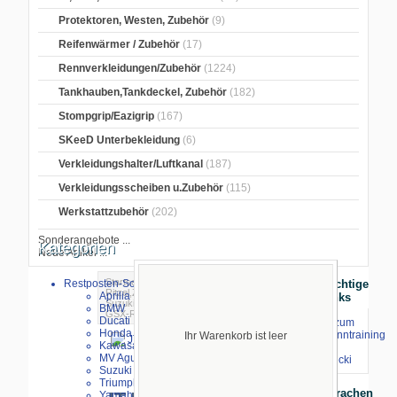
Protektoren, Westen, Zubehör
(9)
Reifenwärmer / Zubehör
(17)
Rennverkleidungen/Zubehör
(1224)
Tankhauben,Tankdeckel, Zubehör
(182)
Stompgrip/Eazigrip
(167)
SKeeD Unterbekleidung
(6)
Verkleidungshalter/Luftkanal
(187)
Verkleidungsscheiben u.Zubehör
(115)
Werkstattzubehör
(202)
Sonderangebote ...
Kategorien
Neue Artikel ...
Startseite
>
Ketten,-Räder,-
Restposten-Sonderverkauf
Wichtige
Ritzel,Zubehör
>
Kettenritzel
>
Suzuki
>
Aprilia
Links
Suzuki GSX-R 1000
> JT-Kettenritzel 520
BMW
GSX-R 1000/ 2001-2008
Ducati
⇒ zum
Honda
Renntraining
Ihr Warenkorb ist leer
Kawasaki
mit
MV Agusta
Stecki
größeres Bild
Suzuki
Triumph
Sprachen
Yamaha