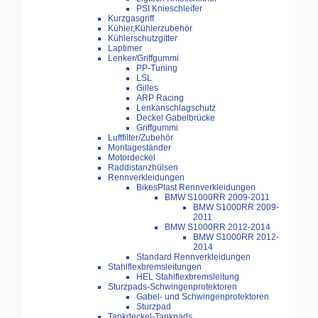
PSI Knieschleifer
Kurzgasgriff
Kühler,Kühlerzubehör
Kühlerschutzgitter
Laptimer
Lenker/Griffgummi
PP-Tuning
LSL
Gilles
ARP Racing
Lenkanschlagschutz
Deckel Gabelbrücke
Griffgummi
Luftfilter/Zubehör
Montageständer
Motordeckel
Raddistanzhülsen
Rennverkleidungen
BikesPlast Rennverkleidungen
BMW S1000RR 2009-2011
BMW S1000RR 2009-
2011
BMW S1000RR 2012-2014
BMW S1000RR 2012-
2014
Standard Rennverkleidungen
Stahlflexbremsleitungen
HEL Stahlflexbremsleitung
Sturzpads-Schwingenprotektoren
Gabel- und Schwingenprotektoren
Sturzpad
Tankdeckel-Tankpads