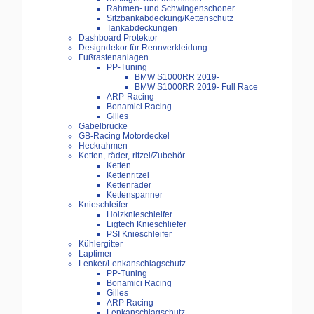
Rahmen- und Schwingenschoner
Sitzbankabdeckung/Kettenschutz
Tankabdeckungen
Dashboard Protektor
Designdekor für Rennverkleidung
Fußrastenanlagen
PP-Tuning
BMW S1000RR 2019-
BMW S1000RR 2019- Full Race
ARP-Racing
Bonamici Racing
Gilles
Gabelbrücke
GB-Racing Motordeckel
Heckrahmen
Ketten,-räder,-ritzel/Zubehör
Ketten
Kettenritzel
Kettenräder
Kettenspanner
Knieschleifer
Holzknieschleifer
Ligtech Knieschliefer
PSI Knieschleifer
Kühlergitter
Laptimer
Lenker/Lenkanschlagschutz
PP-Tuning
Bonamici Racing
Gilles
ARP Racing
Lenkanschlagschutz