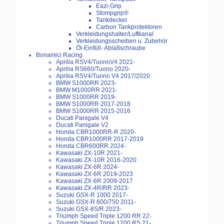
Eazi-Grip
Stompgrip®
Tankdeckel
Carbon Tankprotektoren
Verkleidungshalter/Luftkanal
Verkleidungsscheiben u. Zubehör
Öl-Einfüll- Ablaßschraube
Bonamici Racing
Aprilia RSV4/TuonoV4 2021-
Aprilia RS660/Tuono 2020-
Aprilia RSV4/Tuono V4 2017/2020
BMW S1000RR 2023-
BMW M1000RR 2021-
BMW S1000RR 2019-
BMW S1000RR 2017-2018
BMW S1000RR 2015-2016
Ducati Panigale V4
Ducati Panigale V2
Honda CBR1000RR-R 2020-
Honda CBR1000RR 2017-2019
Honda CBR600RR 2024-
Kawasaki ZX-10R 2021-
Kawasaki ZX-10R 2016-2020
Kawasaki ZX-6R 2024-
Kawasaki ZX-6R 2019-2023
Kawasaki ZX-6R 2009-2017
Kawasaki ZX-4R/RR 2023-
Suzuki GSX-R 1000 2017-
Suzuki GSX-R 600/750 2011-
Suzuki GSX-8S/R 2023-
Triumph Speed Triple 1200 RR 22-
Triumph Speed Triple 1200 RS 21-