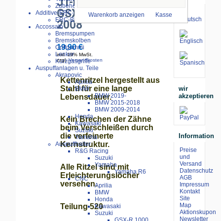
JT-Kettenritzel 520
Zubehör
GSX-R 1000/ 2001-
Additive-ERC-Bike
Warenkorb anzeigen
Kasse
ERC-Bike Additive
2008
Accossato
Bremspumpen
Bremskolben
19.90 €
Griffgummi
Lenker
inkl. 19% MwSt.
zzgl.
Versandkosten
Kurzgasgriffe
Auspuffanlagen u. Teile
Akrapovic
Kettenritzel hergestellt aus
Aprilia
Stahl für eine lange
wir
BMW
akzeptieren
BMW 2019-
Lebensdauer.
BMW 2015-2018
BMW 2009-2014
Honda
Kein Brechen der Zähne
Kawasaki
beim Verschleißen durch
Suzuki
die verfeinerte
Information
Yamaha
Kernstruktur.
Auspuffhalter
Preise
R&G Racing
und
Suzuki
Versand
Yamaha
Alle Ritzel sind mit
Datenschutz
Yamaha R6
Erleichterungslöcher
AGB
CNC
versehen.
Impressum
Aprilia
Kontakt
BMW
Site
Honda
Map
Teilung 520
Kawasaki
Aktionskupon
Suzuki
Newsletter
GSX-R 1000