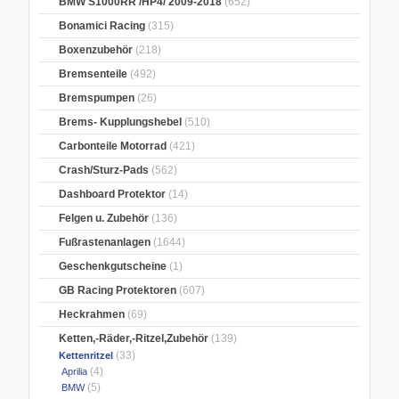
BMW S1000RR /HP4/ 2009-2018
(652)
Bonamici Racing
(315)
Boxenzubehör
(218)
Bremsenteile
(492)
Bremspumpen
(26)
Brems- Kupplungshebel
(510)
Carbonteile Motorrad
(421)
Crash/Sturz-Pads
(562)
Dashboard Protektor
(14)
Felgen u. Zubehör
(136)
Fußrastenanlagen
(1644)
Geschenkgutscheine
(1)
GB Racing Protektoren
(607)
Heckrahmen
(69)
Ketten,-Räder,-Ritzel,Zubehör
(139)
(33)
Kettenritzel
(4)
Aprilia
(5)
BMW