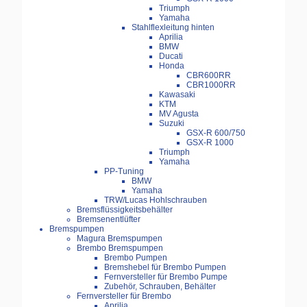
Triumph
Yamaha
Stahlflexleitung hinten
Aprilia
BMW
Ducati
Honda
CBR600RR
CBR1000RR
Kawasaki
KTM
MV Agusta
Suzuki
GSX-R 600/750
GSX-R 1000
Triumph
Yamaha
PP-Tuning
BMW
Yamaha
TRW/Lucas Hohlschrauben
Bremsflüssigkeitsbehälter
Bremsenentlüfter
Bremspumpen
Magura Bremspumpen
Brembo Bremspumpen
Brembo Pumpen
Bremshebel für Brembo Pumpen
Fernversteller für Brembo Pumpe
Zubehör, Schrauben, Behälter
Fernversteller für Brembo
Aprilia