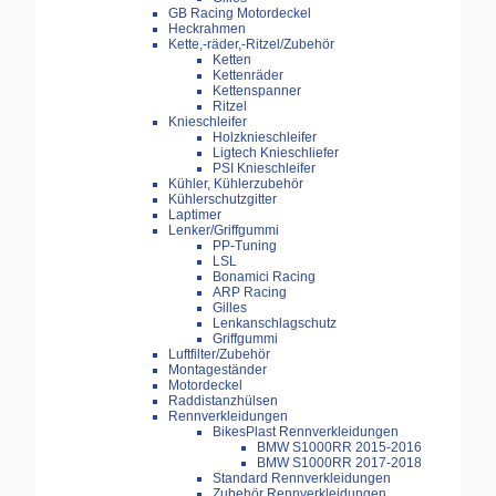
GB Racing Motordeckel
Heckrahmen
Kette,-räder,-Ritzel/Zubehör
Ketten
Kettenräder
Kettenspanner
Ritzel
Knieschleifer
Holzknieschleifer
Ligtech Knieschliefer
PSI Knieschleifer
Kühler, Kühlerzubehör
Kühlerschutzgitter
Laptimer
Lenker/Griffgummi
PP-Tuning
LSL
Bonamici Racing
ARP Racing
Gilles
Lenkanschlagschutz
Griffgummi
Luftfilter/Zubehör
Montageständer
Motordeckel
Raddistanzhülsen
Rennverkleidungen
BikesPlast Rennverkleidungen
BMW S1000RR 2015-2016
BMW S1000RR 2017-2018
Standard Rennverkleidungen
Zubehör Rennverkleidungen