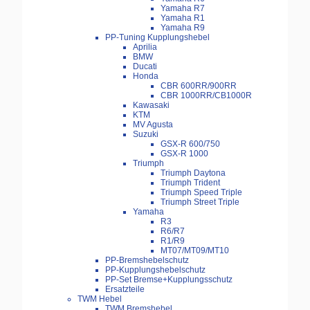
Yamaha R7
Yamaha R1
Yamaha R9
PP-Tuning Kupplungshebel
Aprilia
BMW
Ducati
Honda
CBR 600RR/900RR
CBR 1000RR/CB1000R
Kawasaki
KTM
MV Agusta
Suzuki
GSX-R 600/750
GSX-R 1000
Triumph
Triumph Daytona
Triumph Trident
Triumph Speed Triple
Triumph Street Triple
Yamaha
R3
R6/R7
R1/R9
MT07/MT09/MT10
PP-Bremshebelschutz
PP-Kupplungshebelschutz
PP-Set Bremse+Kupplungsschutz
Ersatzteile
TWM Hebel
TWM Bremshebel