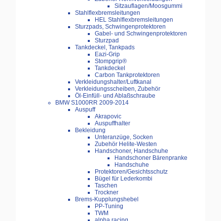
Sitzauflagen/Moosgummi
Stahlflexbremsleitungen
HEL Stahlflexbremsleitungen
Sturzpads, Schwingenprotektoren
Gabel- und Schwingenprotektoren
Sturzpad
Tankdeckel, Tankpads
Eazi-Grip
Stompgrip®
Tankdeckel
Carbon Tankprotektoren
Verkleidungshalter/Luftkanal
Verkleidungsscheiben, Zubehör
Öl-Einfüll- und Ablaßschraube
BMW S1000RR 2009-2014
Auspuff
Akrapovic
Auspuffhalter
Bekleidung
Unteranzüge, Socken
Zubehör Helite-Westen
Handschoner, Handschuhe
Handschoner Bärenpranke
Handschuhe
Protektoren/Gesichtsschutz
Bügel für Lederkombi
Taschen
Trockner
Brems-Kupplungshebel
PP-Tuning
TWM
alpha racing