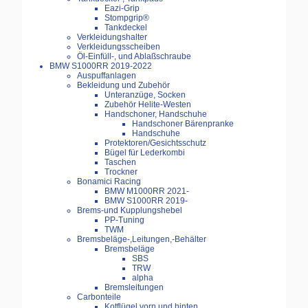
Eazi-Grip
Stompgrip®
Tankdeckel
Verkleidungshalter
Verkleidungsscheiben
Öl-Einfüll-, und Ablaßschraube
BMW S1000RR 2019-2022
Auspuffanlagen
Bekleidung und Zubehör
Unteranzüge, Socken
Zubehör Helite-Westen
Handschoner, Handschuhe
Handschoner Bärenpranke
Handschuhe
Protektoren/Gesichtsschutz
Bügel für Lederkombi
Taschen
Trockner
Bonamici Racing
BMW M1000RR 2021-
BMW S1000RR 2019-
Brems-und Kupplungshebel
PP-Tuning
TWM
Bremsbeläge-,Leitungen,-Behälter
Bremsbeläge
SBS
TRW
alpha
Bremsleitungen
Carbonteile
Kotflügel vorn und hinten