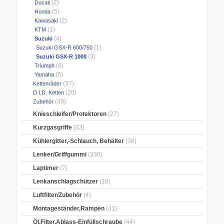
(2)
Ducati
(5)
Honda
(2)
Kawasaki
(1)
KTM
(4)
Suzuki
(1)
Suzuki GSX-R 600/750
(3)
Suzuki GSX-R 1000
(4)
Triumph
(6)
Yamaha
(37)
Kettenräder
(20)
D.I.D. Ketten
(49)
Zubehör
Knieschleifer/Protektoren
(27)
Kurzgasgriffe
(33)
Kühlergitter,-Schlauch, Behälter
(38)
Lenker/Griffgummi
(330)
Laptimer
(7)
Lenkanschlagschützer
(18)
Luftfilter/Zubehör
(4)
Montageständer,Rampen
(41)
Öl,Filter,Ablass-Einfüllschraube
(44)