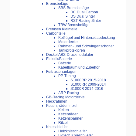
Bremsbeläge
SBS-Bremsbeläge
DC Dual Carbon
DS Dual Sinter
RST Racing Sinter
TRW Bremsbeläge
Bremsen Kleinteile
Carbonteile
Kotflügel und Hinterradabdeckung
Motordeckel
Rahmen- und Schwingenschoner
Tankprotektoren
Deckel ABS-Druckmodulator
Elektrik/Batterie
Batterie
Kabelbaum und Zubehör
Fußrastenanlagen
PP-Tuning
S1000RR 2015-2018
S1000RR 2009-2014
S1000R 2014-2016
ARP-Racing
GB-Racing Motordeckel
Heckrahmen
Ketten,-räder,-ritzel
Ketten
Kettenräder
Kettenspanner
Ritzel
Knieschleifer
Holzknieschleifer
Ligtech Knieschliefer