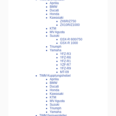
Aprilia
BMW
Ducati
Honda
Kawasaki
ZX6R/Z750
ZX10R/Z1000
KTM
MV Agusta
Suzuki
GSX-R 600/750
GSX-R 1000
Triumph
Yamaha
YFZ-R3
YFZ-R6
YFZ-R1
YZF-R7
YFZ-R9
MT-09
TWM Kupplungshebel
Aprilia
BMW
Ducati
Honda
Kawasaki
KTM
MV Agusta
Suzuki
Triumph
Yamaha
TWM Fernversteller