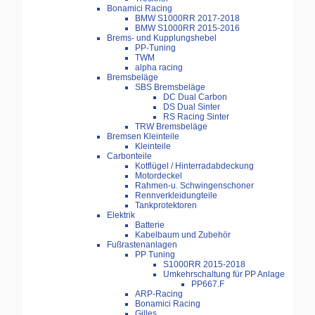
Bonamici Racing
BMW S1000RR 2017-2018
BMW S1000RR 2015-2016
Brems- und Kupplungshebel
PP-Tuning
TWM
alpha racing
Bremsbeläge
SBS Bremsbeläge
DC Dual Carbon
DS Dual Sinter
RS Racing Sinter
TRW Bremsbeläge
Bremsen Kleinteile
Kleinteile
Carbonteile
Kotflügel / Hinterradabdeckung
Motordeckel
Rahmen-u. Schwingenschoner
Rennverkleidungteile
Tankprotektoren
Elektrik
Batterie
Kabelbaum und Zubehör
Fußrastenanlagen
PP Tuning
S1000RR 2015-2018
Umkehrschaltung für PP Anlage
PP667.F
ARP-Racing
Bonamici Racing
Gilles