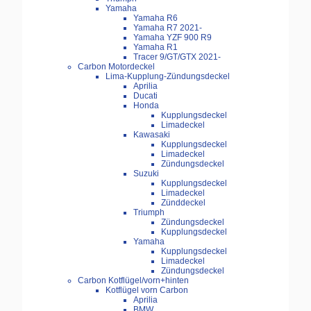
Yamaha
Yamaha R6
Yamaha R7 2021-
Yamaha YZF 900 R9
Yamaha R1
Tracer 9/GT/GTX 2021-
Carbon Motordeckel
Lima-Kupplung-Zündungsdeckel
Aprilia
Ducati
Honda
Kupplungsdeckel
Limadeckel
Kawasaki
Kupplungsdeckel
Limadeckel
Zündungsdeckel
Suzuki
Kupplungsdeckel
Limadeckel
Zünddeckel
Triumph
Zündungsdeckel
Kupplungsdeckel
Yamaha
Kupplungsdeckel
Limadeckel
Zündungsdeckel
Carbon Kotflügel/vorn+hinten
Kotflügel vorn Carbon
Aprilia
BMW