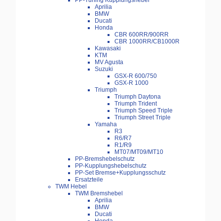
PP-Tuning Kupplungshebel
Aprilia
BMW
Ducati
Honda
CBR 600RR/900RR
CBR 1000RR/CB1000R
Kawasaki
KTM
MV Agusta
Suzuki
GSX-R 600/750
GSX-R 1000
Triumph
Triumph Daytona
Triumph Trident
Triumph Speed Triple
Triumph Street Triple
Yamaha
R3
R6/R7
R1/R9
MT07/MT09/MT10
PP-Bremshebelschutz
PP-Kupplungshebelschutz
PP-Set Bremse+Kupplungsschutz
Ersatzteile
TWM Hebel
TWM Bremshebel
Aprilia
BMW
Ducati