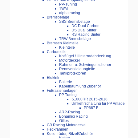
Brems- und Kupplungshebel
PP-Tuning
TWM
alpha racing
Bremsbeläge
SBS Bremsbeläge
DC Dual Carbon
DS Dual Sinter
RS Racing Sinter
TRW Bremsbeläge
Bremsen Kleinteile
Kleinteile
Carbonteile
Kotflügel / Hinterradabdeckung
Motordeckel
Rahmen-u. Schwingenschoner
Rennverkleidungteile
Tankprotektoren
Elektrik
Batterie
Kabelbaum und Zubehör
Fußrastenanlagen
PP Tuning
S1000RR 2015-2018
Umkehrschaltung für PP Anlage
PP667.F
ARP-Racing
Bonamici Racing
Gilles
GB Racing Motordeckel
Heckrahmen
Kette,-räder,-Ritzel/Zubehör