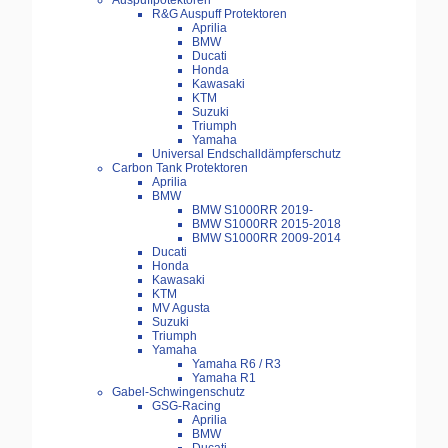
Auspuffpotektoren
R&G Auspuff Protektoren
Aprilia
BMW
Ducati
Honda
Kawasaki
KTM
Suzuki
Triumph
Yamaha
Universal Endschalldämpferschutz
Carbon Tank Protektoren
Aprilia
BMW
BMW S1000RR 2019-
BMW S1000RR 2015-2018
BMW S1000RR 2009-2014
Ducati
Honda
Kawasaki
KTM
MV Agusta
Suzuki
Triumph
Yamaha
Yamaha R6 / R3
Yamaha R1
Gabel-Schwingenschutz
GSG-Racing
Aprilia
BMW