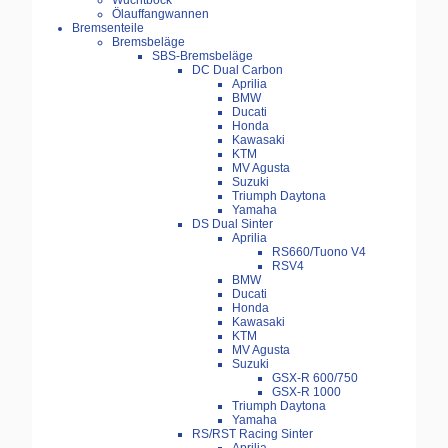
Wuchtbock
Ölauffangwannen
Bremsenteile
Bremsbeläge
SBS-Bremsbeläge
DC Dual Carbon
Aprilia
BMW
Ducati
Honda
Kawasaki
KTM
MV Agusta
Suzuki
Triumph Daytona
Yamaha
DS Dual Sinter
Aprilia
RS660/Tuono V4
RSV4
BMW
Ducati
Honda
Kawasaki
KTM
MV Agusta
Suzuki
GSX-R 600/750
GSX-R 1000
Triumph Daytona
Yamaha
RS/RST Racing Sinter