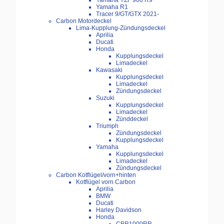
Yamaha YZF 900 R9
Yamaha R1
Tracer 9/GT/GTX 2021-
Carbon Motordeckel
Lima-Kupplung-Zündungsdeckel
Aprilia
Ducati
Honda
Kupplungsdeckel
Limadeckel
Kawasaki
Kupplungsdeckel
Limadeckel
Zündungsdeckel
Suzuki
Kupplungsdeckel
Limadeckel
Zünddeckel
Triumph
Zündungsdeckel
Kupplungsdeckel
Yamaha
Kupplungsdeckel
Limadeckel
Zündungsdeckel
Carbon Kotflügel/vorn+hinten
Kotflügel vorn Carbon
Aprilia
BMW
Ducati
Harley Davidson
Honda