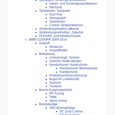
Sturzpads, Schwingenprotektoren
Gabel- und Schwingenprotektoren
Sturzpad
Tankdeckel, Tankpads
Eazi-Grip
Stompgrip®
Tankdeckel
Carbon Tankprotektoren
Verkleidungshalter/Luftkanal
Verkleidungsscheiben, Zubehör
Öl-Einfüll- und Ablaßschraube
BMW S1000RR 2009-2014
Auspuff
Akrapovic
Auspuffhalter
Bekleidung
Unteranzüge, Socken
Zubehör Helite-Westen
Handschoner, Handschuhe
Handschoner Bärenpranke
Handschuhe
Protektoren/Gesichtsschutz
Bügel für Lederkombi
Taschen
Trockner
Brems-Kupplungshebel
PP-Tuning
TWM
alpha racing
Bremsbeläge
SBS-Bremsbeläge
DC Dual Carbon