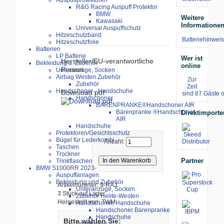
Auspuffprotektoren
R&G Racing Auspuff Protektor
BMW
Weitere
Kawasaki
Informatione
Universal Auspuffschutz
Hitzeschutzband
Batteriehinweis
Hitzeschutzfolie
Batterien
LP Batterie
Wer ist
Hersteller/EU-verantwortliche
Bekleidung u. Zubehör
online
Person
Unteranzüge, Socken
Airbag Westen Zubehör
Zur
Zubehör
Zeit
Handschoner-, Handschuhe
Download pdf:
sind 87 Gäste o
Handschoner
BÄRENPRANKE®Handschoner AIR
Bärenpranke ®Handschoner
Direktimporte
AIR
Handschuhe
Protektoren/Gesichtsschutz
Bügel für Lederkombi
Anzahl:
Taschen
Trockner
Partner
Trinkflaschen
BMW S1000RR 2023-
Auspuffanlagen
Bekleidung und Zubehör
Artikelnummer: 9-RAJ
Unteranzüge, Socken
3 Stück auf Lager
Zubehör Helite-Westen
Hergestellt von: TWM
Handschoner, Handschuhe
Handschoner Bärenpranke
Handschuhe
Bitte wählen Sie: