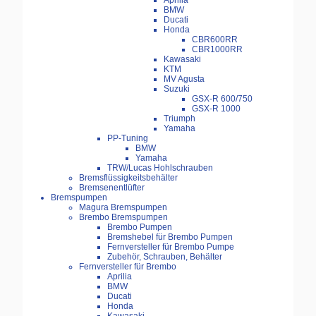
Aprilia
BMW
Ducati
Honda
CBR600RR
CBR1000RR
Kawasaki
KTM
MV Agusta
Suzuki
GSX-R 600/750
GSX-R 1000
Triumph
Yamaha
PP-Tuning
BMW
Yamaha
TRW/Lucas Hohlschrauben
Bremsflüssigkeitsbehälter
Bremsenentlüfter
Bremspumpen
Magura Bremspumpen
Brembo Bremspumpen
Brembo Pumpen
Bremshebel für Brembo Pumpen
Fernversteller für Brembo Pumpe
Zubehör, Schrauben, Behälter
Fernversteller für Brembo
Aprilia
BMW
Ducati
Honda