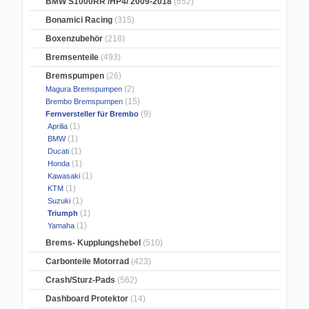
BMW S1000RR /HP4/ 2009-2018
(652)
Bonamici Racing
(315)
Boxenzubehör
(218)
Bremsenteile
(493)
Bremspumpen
(26)
(2)
Magura Bremspumpen
(15)
Brembo Bremspumpen
(9)
Fernversteller für Brembo
(1)
Aprilia
(1)
BMW
(1)
Ducati
(1)
Honda
(1)
Kawasaki
(1)
KTM
(1)
Suzuki
(1)
Triumph
(1)
Yamaha
Brems- Kupplungshebel
(510)
Carbonteile Motorrad
(423)
Crash/Sturz-Pads
(562)
Dashboard Protektor
(14)