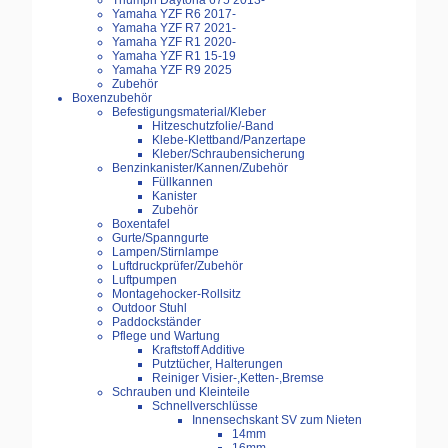
Triumph Daytona 675 2013-
Yamaha YZF R6 2017-
Yamaha YZF R7 2021-
Yamaha YZF R1 2020-
Yamaha YZF R1 15-19
Yamaha YZF R9 2025
Zubehör
Boxenzubehör
Befestigungsmaterial/Kleber
Hitzeschutzfolie/-Band
Klebe-Klettband/Panzertape
Kleber/Schraubensicherung
Benzinkanister/Kannen/Zubehör
Füllkannen
Kanister
Zubehör
Boxentafel
Gurte/Spanngurte
Lampen/Stirnlampe
Luftdruckprüfer/Zubehör
Luftpumpen
Montagehocker-Rollsitz
Outdoor Stuhl
Paddockständer
Pflege und Wartung
Kraftstoff Additive
Putztücher, Halterungen
Reiniger Visier-,Ketten-,Bremse
Schrauben und Kleinteile
Schnellverschlüsse
Innensechskant SV zum Nieten
14mm