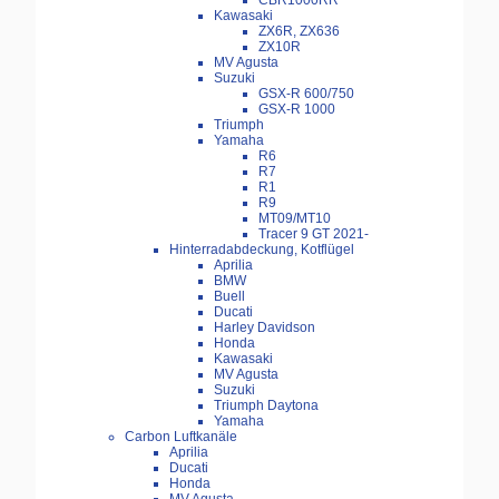
CBR1000RR
Kawasaki
ZX6R, ZX636
ZX10R
MV Agusta
Suzuki
GSX-R 600/750
GSX-R 1000
Triumph
Yamaha
R6
R7
R1
R9
MT09/MT10
Tracer 9 GT 2021-
Hinterradabdeckung, Kotflügel
Aprilia
BMW
Buell
Ducati
Harley Davidson
Honda
Kawasaki
MV Agusta
Suzuki
Triumph Daytona
Yamaha
Carbon Luftkanäle
Aprilia
Ducati
Honda