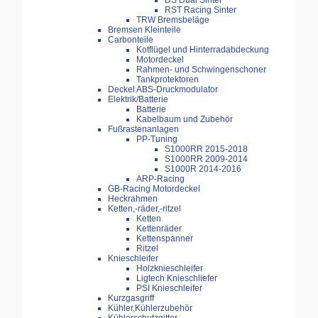
DS Dual Sinter
RST Racing Sinter
TRW Bremsbeläge
Bremsen Kleinteile
Carbonteile
Kotflügel und Hinterradabdeckung
Motordeckel
Rahmen- und Schwingenschoner
Tankprotektoren
Deckel ABS-Druckmodulator
Elektrik/Batterie
Batterie
Kabelbaum und Zubehör
Fußrastenanlagen
PP-Tuning
S1000RR 2015-2018
S1000RR 2009-2014
S1000R 2014-2016
ARP-Racing
GB-Racing Motordeckel
Heckrahmen
Ketten,-räder,-ritzel
Ketten
Kettenräder
Kettenspanner
Ritzel
Knieschleifer
Holzknieschleifer
Ligtech Knieschliefer
PSI Knieschleifer
Kurzgasgriff
Kühler,Kühlerzubehör