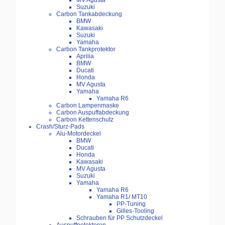
MV Agusta
Suzuki
Carbon Tankabdeckung
BMW
Kawasaki
Suzuki
Yamaha
Carbon Tankprotektor
Aprilia
BMW
Ducati
Honda
MV Agusta
Yamaha
Yamaha R6
Carbon Lampenmaske
Carbon Auspuffabdeckung
Carbon Kettenschutz
Crash/Sturz-Pads
Alu-Motordeckel
BMW
Ducati
Honda
Kawasaki
MV Agusta
Suzuki
Yamaha
Yamaha R6
Yamaha R1/ MT10
PP-Tuning
Gilles-Tooling
Schrauben für PP Schutzdeckel