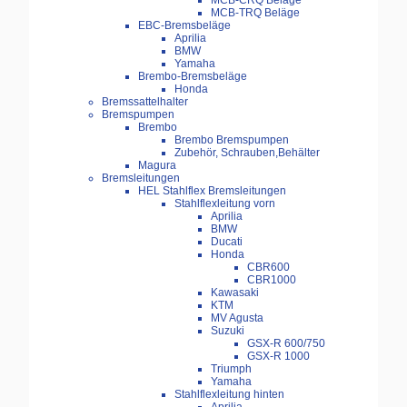
MCB-CRQ Beläge
MCB-TRQ Beläge
EBC-Bremsbeläge
Aprilia
BMW
Yamaha
Brembo-Bremsbeläge
Honda
Bremssattelhalter
Bremspumpen
Brembo
Brembo Bremspumpen
Zubehör, Schrauben,Behälter
Magura
Bremsleitungen
HEL Stahlflex Bremsleitungen
Stahlflexleitung vorn
Aprilia
BMW
Ducati
Honda
CBR600
CBR1000
Kawasaki
KTM
MV Agusta
Suzuki
GSX-R 600/750
GSX-R 1000
Triumph
Yamaha
Stahlflexleitung hinten