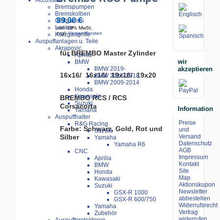
Accossato
Bremspumpen
Bremskolben
89.00 €
Griffgummi
Lenker
inkl. 19% MwSt.
zzgl.
Versandkosten
Kurzgasgriffe
Auspuffanlagen u. Teile
Akrapovic
für BREMBO Master Zylinder
Aprilia
wir
BMW
akzeptieren
BMW 2019-
16x16/ 16x18/ 19x16/ 19x20
BMW 2015-2018
BMW 2009-2014
Honda
Kawasaki
BREMBO RCS / RCS
Suzuki
Corsacorta
Information
Yamaha
Auspuffhalter
Preise
R&G Racing
Farbe: Schwarz, Gold, Rot und
und
Suzuki
Versand
Silber
Yamaha
Datenschutz
Yamaha R6
AGB
CNC
Impressum
Aprilia
Kontakt
BMW
Site
Honda
Map
Kawasaki
Aktionskupon
Suzuki
Newsletter
GSX-R 1000
abbestellen
GSX-R 600/750
Widerrufsrecht
Yamaha
Vertrag
Zubehör
widerrufen