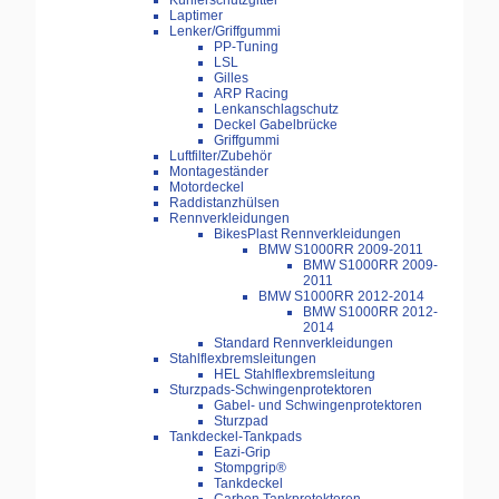
Kühlerschutzgitter
Laptimer
Lenker/Griffgummi
PP-Tuning
LSL
Gilles
ARP Racing
Lenkanschlagschutz
Deckel Gabelbrücke
Griffgummi
Luftfilter/Zubehör
Montageständer
Motordeckel
Raddistanzhülsen
Rennverkleidungen
BikesPlast Rennverkleidungen
BMW S1000RR 2009-2011
BMW S1000RR 2009-
2011
BMW S1000RR 2012-2014
BMW S1000RR 2012-
2014
Standard Rennverkleidungen
Stahlflexbremsleitungen
HEL Stahlflexbremsleitung
Sturzpads-Schwingenprotektoren
Gabel- und Schwingenprotektoren
Sturzpad
Tankdeckel-Tankpads
Eazi-Grip
Stompgrip®
Tankdeckel