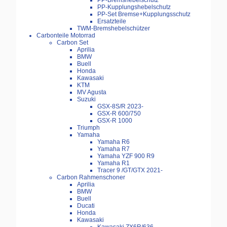
PP-Bremshebelschutz
PP-Kupplungshebelschutz
PP-Set Bremse+Kupplungsschutz
Ersatzteile
TWM-Bremshebelschützer
Carbonteile Motorrad
Carbon Set
Aprilia
BMW
Buell
Honda
Kawasaki
KTM
MV Agusta
Suzuki
GSX-8S/R 2023-
GSX-R 600/750
GSX-R 1000
Triumph
Yamaha
Yamaha R6
Yamaha R7
Yamaha YZF 900 R9
Yamaha R1
Tracer 9 /GT/GTX 2021-
Carbon Rahmenschoner
Aprilia
BMW
Buell
Ducati
Honda
Kawasaki