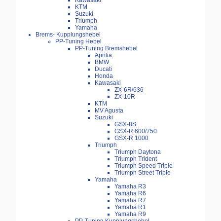
Kawasaki
KTM
Suzuki
Triumph
Yamaha
Brems- Kupplungshebel
PP-Tuning Hebel
PP-Tuning Bremshebel
Aprilia
BMW
Ducati
Honda
Kawasaki
ZX-6R/636
ZX-10R
KTM
MV Agusta
Suzuki
GSX-8S
GSX-R 600/750
GSX-R 1000
Triumph
Triumph Daytona
Triumph Trident
Triumph Speed Triple
Triumph Street Triple
Yamaha
Yamaha R3
Yamaha R6
Yamaha R7
Yamaha R1
Yamaha R9