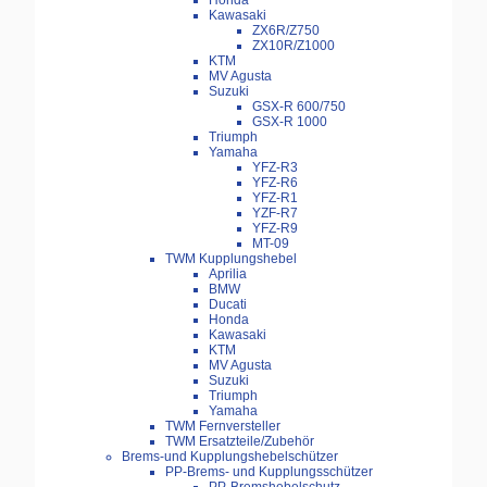
Honda
Kawasaki
ZX6R/Z750
ZX10R/Z1000
KTM
MV Agusta
Suzuki
GSX-R 600/750
GSX-R 1000
Triumph
Yamaha
YFZ-R3
YFZ-R6
YFZ-R1
YZF-R7
YFZ-R9
MT-09
TWM Kupplungshebel
Aprilia
BMW
Ducati
Honda
Kawasaki
KTM
MV Agusta
Suzuki
Triumph
Yamaha
TWM Fernversteller
TWM Ersatzteile/Zubehör
Brems-und Kupplungshebelschützer
PP-Brems- und Kupplungsschützer