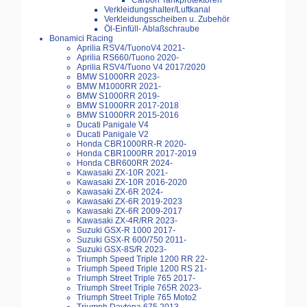
Carbon Tankprotektoren
Verkleidungshalter/Luftkanal
Verkleidungsscheiben u. Zubehör
Öl-Einfüll- Ablaßschraube
Bonamici Racing
Aprilia RSV4/TuonoV4 2021-
Aprilia RS660/Tuono 2020-
Aprilia RSV4/Tuono V4 2017/2020
BMW S1000RR 2023-
BMW M1000RR 2021-
BMW S1000RR 2019-
BMW S1000RR 2017-2018
BMW S1000RR 2015-2016
Ducati Panigale V4
Ducati Panigale V2
Honda CBR1000RR-R 2020-
Honda CBR1000RR 2017-2019
Honda CBR600RR 2024-
Kawasaki ZX-10R 2021-
Kawasaki ZX-10R 2016-2020
Kawasaki ZX-6R 2024-
Kawasaki ZX-6R 2019-2023
Kawasaki ZX-6R 2009-2017
Kawasaki ZX-4R/RR 2023-
Suzuki GSX-R 1000 2017-
Suzuki GSX-R 600/750 2011-
Suzuki GSX-8S/R 2023-
Triumph Speed Triple 1200 RR 22-
Triumph Speed Triple 1200 RS 21-
Triumph Street Triple 765 2017-
Triumph Street Triple 765R 2023-
Triumph Street Triple 765 Moto2