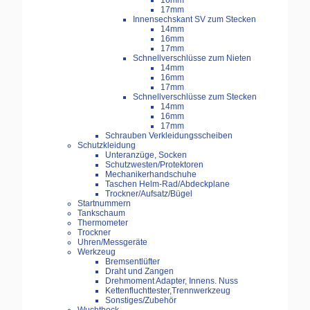
16mm
17mm
Innensechskant SV zum Stecken
14mm
16mm
17mm
Schnellverschlüsse zum Nieten
14mm
16mm
17mm
Schnellverschlüsse zum Stecken
14mm
16mm
17mm
Schrauben Verkleidungsscheiben
Schutzkleidung
Unteranzüge, Socken
Schutzwesten/Protektoren
Mechanikerhandschuhe
Taschen Helm-Rad/Abdeckplane
Trockner/Aufsatz/Bügel
Startnummern
Tankschaum
Thermometer
Trockner
Uhren/Messgeräte
Werkzeug
Bremsentlüfter
Draht und Zangen
Drehmoment Adapter, Innens. Nuss
Kettenfluchttester,Trennwerkzeug
Sonstiges/Zubehör