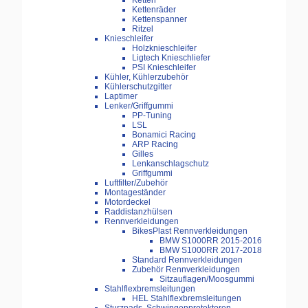
Ketten
Kettenräder
Kettenspanner
Ritzel
Knieschleifer
Holzknieschleifer
Ligtech Knieschliefer
PSI Knieschleifer
Kühler, Kühlerzubehör
Kühlerschutzgitter
Laptimer
Lenker/Griffgummi
PP-Tuning
LSL
Bonamici Racing
ARP Racing
Gilles
Lenkanschlagschutz
Griffgummi
Luftfilter/Zubehör
Montageständer
Motordeckel
Raddistanzhülsen
Rennverkleidungen
BikesPlast Rennverkleidungen
BMW S1000RR 2015-2016
BMW S1000RR 2017-2018
Standard Rennverkleidungen
Zubehör Rennverkleidungen
Sitzauflagen/Moosgummi
Stahlflexbremsleitungen
HEL Stahlflexbremsleitungen