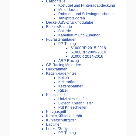
Carbonteile
Kotflügel und Hinterradabdeckung
Motordeckel
Rahmen- und Schwingenschoner
Tankprotektoren
Deckel ABS-Druckmodulator
Elektrik/Batterie
Batterie
Kabelbaum und Zubehör
Fußrastenanlagen
PP-Tuning
S1000RR 2015-2018
S1000RR 2009-2014
S1000R 2014-2016
ARP-Racing
GB-Racing Motordeckel
Heckrahmen
Ketten,-räder,-ritzel
Ketten
Kettenräder
Kettenspanner
Ritzel
Knieschleifer
Holzknieschleifer
Ligtech Knieschliefer
PSI Knieschleifer
Kurzgasgriff
Kühler,Kühlerzubehör
Kühlerschutzgitter
Laptimer
Lenker/Griffgummi
PP-Tuning