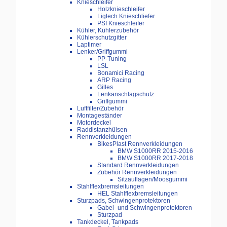
Knieschleifer
Holzknieschleifer
Ligtech Knieschliefer
PSI Knieschleifer
Kühler, Kühlerzubehör
Kühlerschutzgitter
Laptimer
Lenker/Griffgummi
PP-Tuning
LSL
Bonamici Racing
ARP Racing
Gilles
Lenkanschlagschutz
Griffgummi
Luftfilter/Zubehör
Montageständer
Motordeckel
Raddistanzhülsen
Rennverkleidungen
BikesPlast Rennverkleidungen
BMW S1000RR 2015-2016
BMW S1000RR 2017-2018
Standard Rennverkleidungen
Zubehör Rennverkleidungen
Sitzauflagen/Moosgummi
Stahlflexbremsleitungen
HEL Stahlflexbremsleitungen
Sturzpads, Schwingenprotektoren
Gabel- und Schwingenprotektoren
Sturzpad
Tankdeckel, Tankpads