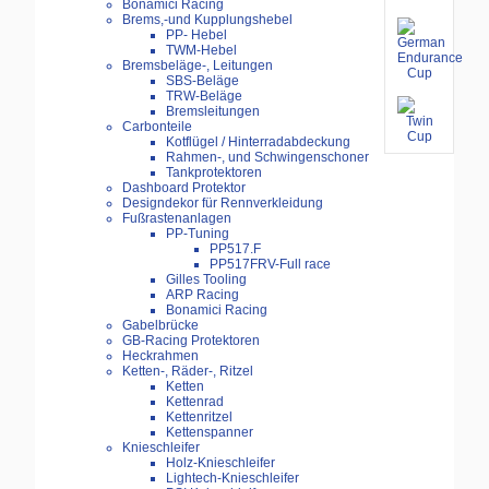
Bonamici Racing
Brems,-und Kupplungshebel
PP- Hebel
TWM-Hebel
Bremsbeläge-, Leitungen
SBS-Beläge
TRW-Beläge
Bremsleitungen
Carbonteile
Kotflügel / Hinterradabdeckung
Rahmen-, und Schwingenschoner
Tankprotektoren
Dashboard Protektor
Designdekor für Rennverkleidung
Fußrastenanlagen
PP-Tuning
PP517.F
PP517FRV-Full race
Gilles Tooling
ARP Racing
Bonamici Racing
Gabelbrücke
GB-Racing Protektoren
Heckrahmen
Ketten-, Räder-, Ritzel
Ketten
Kettenrad
Kettenritzel
Kettenspanner
Knieschleifer
Holz-Knieschleifer
Lightech-Knieschleifer