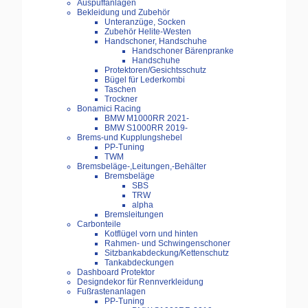
Auspuffanlagen
Bekleidung und Zubehör
Unteranzüge, Socken
Zubehör Helite-Westen
Handschoner, Handschuhe
Handschoner Bärenpranke
Handschuhe
Protektoren/Gesichtsschutz
Bügel für Lederkombi
Taschen
Trockner
Bonamici Racing
BMW M1000RR 2021-
BMW S1000RR 2019-
Brems-und Kupplungshebel
PP-Tuning
TWM
Bremsbeläge-,Leitungen,-Behälter
Bremsbeläge
SBS
TRW
alpha
Bremsleitungen
Carbonteile
Kotflügel vorn und hinten
Rahmen- und Schwingenschoner
Sitzbankabdeckung/Kettenschutz
Tankabdeckungen
Dashboard Protektor
Designdekor für Rennverkleidung
Fußrastenanlagen
PP-Tuning