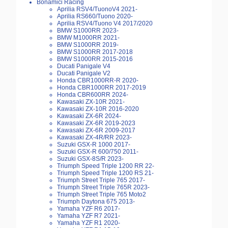
Bonamici Racing
Aprilia RSV4/TuonoV4 2021-
Aprilia RS660/Tuono 2020-
Aprilia RSV4/Tuono V4 2017/2020
BMW S1000RR 2023-
BMW M1000RR 2021-
BMW S1000RR 2019-
BMW S1000RR 2017-2018
BMW S1000RR 2015-2016
Ducati Panigale V4
Ducati Panigale V2
Honda CBR1000RR-R 2020-
Honda CBR1000RR 2017-2019
Honda CBR600RR 2024-
Kawasaki ZX-10R 2021-
Kawasaki ZX-10R 2016-2020
Kawasaki ZX-6R 2024-
Kawasaki ZX-6R 2019-2023
Kawasaki ZX-6R 2009-2017
Kawasaki ZX-4R/RR 2023-
Suzuki GSX-R 1000 2017-
Suzuki GSX-R 600/750 2011-
Suzuki GSX-8S/R 2023-
Triumph Speed Triple 1200 RR 22-
Triumph Speed Triple 1200 RS 21-
Triumph Street Triple 765 2017-
Triumph Street Triple 765R 2023-
Triumph Street Triple 765 Moto2
Triumph Daytona 675 2013-
Yamaha YZF R6 2017-
Yamaha YZF R7 2021-
Yamaha YZF R1 2020-