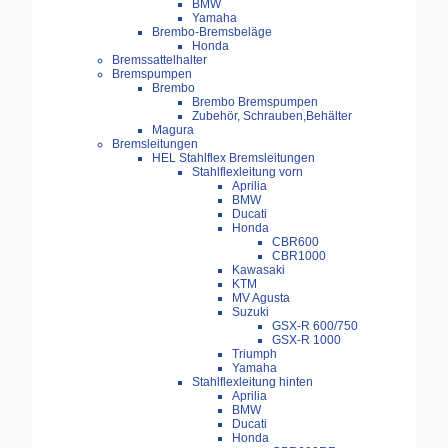
BMW
Yamaha
Brembo-Bremsbeläge
Honda
Bremssattelhalter
Bremspumpen
Brembo
Brembo Bremspumpen
Zubehör, Schrauben,Behälter
Magura
Bremsleitungen
HEL Stahlflex Bremsleitungen
Stahlflexleitung vorn
Aprilia
BMW
Ducati
Honda
CBR600
CBR1000
Kawasaki
KTM
MV Agusta
Suzuki
GSX-R 600/750
GSX-R 1000
Triumph
Yamaha
Stahlflexleitung hinten
Aprilia
BMW
Ducati
Honda