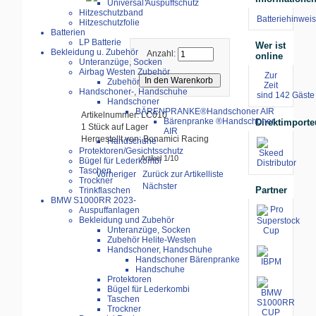
Universal Auspuffschutz
Hitzeschutzband
Batteriehinweis
Hitzeschutzfolie
Batterien
LP Batterie
Wer ist
Bekleidung u. Zubehör
Anzahl:
online
Unteranzüge, Socken
Airbag Westen Zubehör
Zur
Zubehör
Zeit
Handschoner-, Handschuhe
sind 142 Gäste 
Handschoner
BÄRENPRANKE®Handschoner AIR
Artikelnummer: LC010
Bärenpranke ®Handschoner
Direktimporte
1 Stück auf Lager
AIR
Hergestellt von: Bonamici Racing
Handschuhe
Protektoren/Gesichtsschutz
Artikel 1/10
Bügel für Lederkombi
Taschen
Vorheriger
Zurück zur Artikelliste
Trockner
Nächster
Partner
Trinkflaschen
BMW S1000RR 2023-
Auspuffanlagen
Bekleidung und Zubehör
Unteranzüge, Socken
Zubehör Helite-Westen
Handschoner, Handschuhe
Handschoner Bärenpranke
Handschuhe
Protektoren
Bügel für Lederkombi
Taschen
Trockner