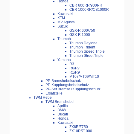
Honda
CBR 600RR/900RR
CBR 1000RR/CB1000R
Kawasaki
KTM
MV Agusta
Suzuki
GSX-R 600/750
GSX-R 1000
Triumph
Triumph Daytona
Triumph Trident
Triumph Speed Triple
Triumph Street Triple
Yamaha
R3
R6/R7
R1/R9
MT07/MT09/MT10
PP-Bremshebelschutz
PP-Kupplungshebelschutz
PP-Set Bremse+Kupplungsschutz
Ersatzteile
TWM Hebel
TWM Bremshebel
Aprilia
BMW
Ducati
Honda
Kawasaki
ZX6R/Z750
ZX10R/Z1000