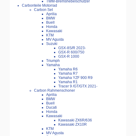
TWM-Bremshebelschützer
Carbonteile Motorrad
Carbon Set
Aprilia
BMW
Buell
Honda
Kawasaki
KTM
MV Agusta
Suzuki
GSX-8S/R 2023-
GSX-R 600/750
GSX-R 1000
Triumph
Yamaha
Yamaha R6
Yamaha R7
Yamaha YZF 900 R9
Yamaha R1
Tracer 9 /GT/GTX 2021-
Carbon Rahmenschoner
Aprilia
BMW
Buell
Ducati
Honda
Kawasaki
Kawasaki ZX6R/636
Kawasaki ZX10R
KTM
MV Agusta