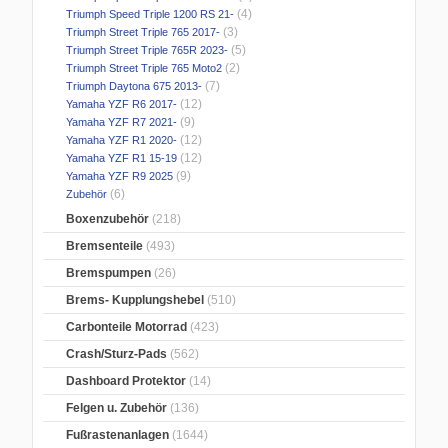
(4)
Triumph Speed Triple 1200 RS 21-
(3)
Triumph Street Triple 765 2017-
(5)
Triumph Street Triple 765R 2023-
(2)
Triumph Street Triple 765 Moto2
(7)
Triumph Daytona 675 2013-
(12)
Yamaha YZF R6 2017-
(9)
Yamaha YZF R7 2021-
(12)
Yamaha YZF R1 2020-
(12)
Yamaha YZF R1 15-19
(9)
Yamaha YZF R9 2025
(6)
Zubehör
Boxenzubehör
(218)
Bremsenteile
(493)
Bremspumpen
(26)
Brems- Kupplungshebel
(510)
Carbonteile Motorrad
(423)
Crash/Sturz-Pads
(562)
Dashboard Protektor
(14)
Felgen u. Zubehör
(136)
Fußrastenanlagen
(1644)