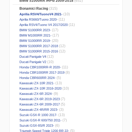
BMW S1000RR /HP4/ 2009-2018
(652)
Bonamici Racing
(315)
(10)
Aprilia RSV4/TuonoV4 2021-
(11)
Aprilia RS660/Tuono 2020-
(11)
Aprilia RSV4/Tuono V4 2017/2020
(17)
BMW S1000RR 2023-
(17)
BMW M1000RR 2021-
(20)
BMW S1000RR 2019-
(12)
BMW S1000RR 2017-2018
(12)
BMW S1000RR 2015-2016
(12)
Ducati Panigale V4
(10)
Ducati Panigale V2
(11)
Honda CBR1000RR-R 2020-
(8)
Honda CBR1000RR 2017-2019
(5)
Honda CBR600RR 2024-
(13)
Kawasaki ZX-10R 2021-
(10)
Kawasaki ZX-10R 2016-2020
(9)
Kawasaki ZX-6R 2024-
(7)
Kawasaki ZX-6R 2019-2023
(5)
Kawasaki ZX-6R 2009-2017
(3)
Kawasaki ZX-4R/RR 2023-
(13)
Suzuki GSX-R 1000 2017-
(7)
Suzuki GSX-R 600/750 2011-
(6)
Suzuki GSX-8S/R 2023-
(5)
Triumph Speed Triple 1200 RR 22-