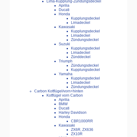
Lima-Kupplung-Zündungsdeckel
Aprilia
Ducati
Honda
Kupplungsdeckel
Limadeckel
Kawasaki
Kupplungsdeckel
Limadeckel
Zündungsdeckel
Suzuki
Kupplungsdeckel
Limadeckel
Zünddeckel
Triumph
Zündungsdeckel
Kupplungsdeckel
Yamaha
Kupplungsdeckel
Limadeckel
Zündungsdeckel
Carbon Kotflügel/vorn+hinten
Kotflügel vorn Carbon
Aprilia
BMW
Ducati
Harley Davidson
Honda
CBR1000RR
Kawasaki
ZX6R, ZX636
ZX10R