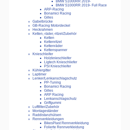
BMW S1000RR 2019-
BMW S1000RR 2019- Full Race
ARP-Racing
Bonamici Racing
Gilles
Gabelbrücke
GB-Racing Motordeckel
Heckrahmen
Ketten,-räder,-ritzel/Zubehör
Ketten
Kettenritzel
Kettenräder
Kettenspanner
Knieschleifer
Holzknieschleifer
Ligtech Knieschliefer
PSI Knieschleifer
Kühlergitter
Laptimer
Lenker/Lenkanschlagschutz
PP-Tuning
Bonamici Racing
Gilles
ARP Racing
Lenkanschlagschutz
Griffgummi
Luftfilter/Zubehör
Montageständer
Raddistanzhülsen
Rennverkleidungen
BikesPlast Rennverkleidung
Folierte Rennverkleidung