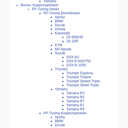
Yamaha
Brems- Kupplungshebel
PP-Tuning Hebel
PP-Tuning Bremshebel
Aprilia
BMW
Ducati
Honda
Kawasaki
ZX-6R/636
ZX-10R
KTM
MV Agusta
Suzuki
GSX-8S
GSX-R 600/750
GSX-R 1000
Triumph
Triumph Daytona
Triumph Trident
Triumph Speed Triple
Triumph Street Triple
Yamaha
Yamaha R3
Yamaha R6
Yamaha R7
Yamaha R1
Yamaha R9
PP-Tuning Kupplungshebel
Aprilia
BMW
Ducati