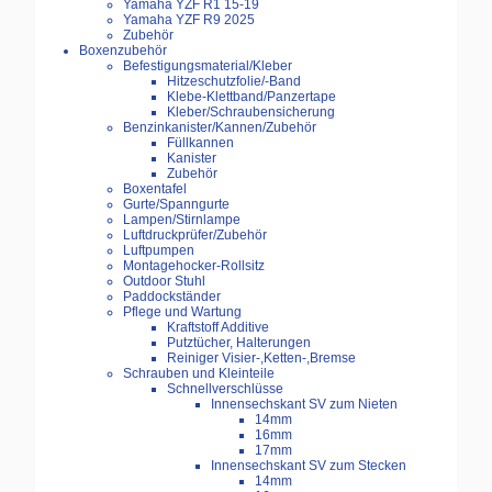
Yamaha YZF R1 15-19
Yamaha YZF R9 2025
Zubehör
Boxenzubehör
Befestigungsmaterial/Kleber
Hitzeschutzfolie/-Band
Klebe-Klettband/Panzertape
Kleber/Schraubensicherung
Benzinkanister/Kannen/Zubehör
Füllkannen
Kanister
Zubehör
Boxentafel
Gurte/Spanngurte
Lampen/Stirnlampe
Luftdruckprüfer/Zubehör
Luftpumpen
Montagehocker-Rollsitz
Outdoor Stuhl
Paddockständer
Pflege und Wartung
Kraftstoff Additive
Putztücher, Halterungen
Reiniger Visier-,Ketten-,Bremse
Schrauben und Kleinteile
Schnellverschlüsse
Innensechskant SV zum Nieten
14mm
16mm
17mm
Innensechskant SV zum Stecken
14mm