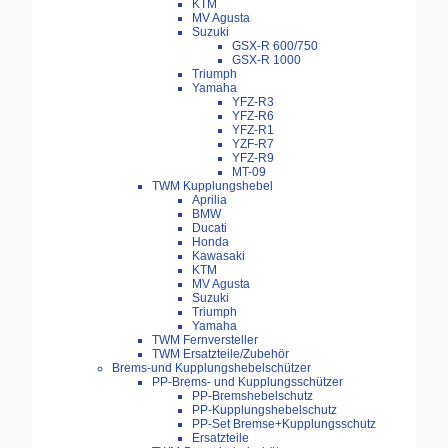
KTM
MV Agusta
Suzuki
GSX-R 600/750
GSX-R 1000
Triumph
Yamaha
YFZ-R3
YFZ-R6
YFZ-R1
YZF-R7
YFZ-R9
MT-09
TWM Kupplungshebel
Aprilia
BMW
Ducati
Honda
Kawasaki
KTM
MV Agusta
Suzuki
Triumph
Yamaha
TWM Fernversteller
TWM Ersatzteile/Zubehör
Brems-und Kupplungshebelschützer
PP-Brems- und Kupplungsschützer
PP-Bremshebelschutz
PP-Kupplungshebelschutz
PP-Set Bremse+Kupplungsschutz
Ersatzteile