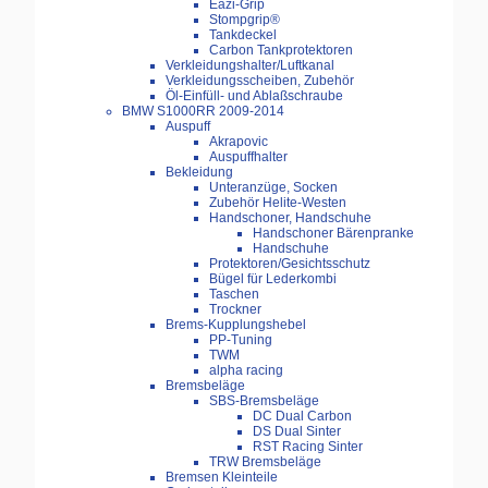
Eazi-Grip
Stompgrip®
Tankdeckel
Carbon Tankprotektoren
Verkleidungshalter/Luftkanal
Verkleidungsscheiben, Zubehör
Öl-Einfüll- und Ablaßschraube
BMW S1000RR 2009-2014
Auspuff
Akrapovic
Auspuffhalter
Bekleidung
Unteranzüge, Socken
Zubehör Helite-Westen
Handschoner, Handschuhe
Handschoner Bärenpranke
Handschuhe
Protektoren/Gesichtsschutz
Bügel für Lederkombi
Taschen
Trockner
Brems-Kupplungshebel
PP-Tuning
TWM
alpha racing
Bremsbeläge
SBS-Bremsbeläge
DC Dual Carbon
DS Dual Sinter
RST Racing Sinter
TRW Bremsbeläge
Bremsen Kleinteile