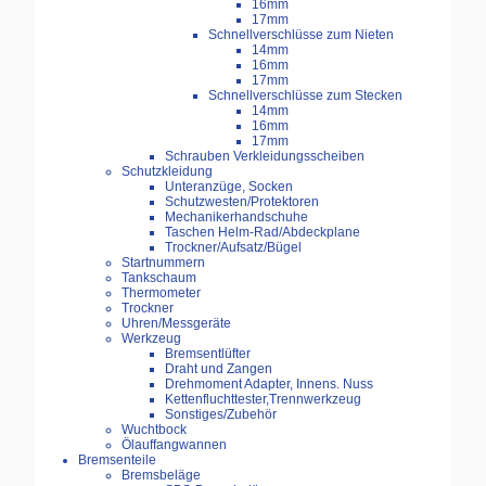
16mm
17mm
Schnellverschlüsse zum Nieten
14mm
16mm
17mm
Schnellverschlüsse zum Stecken
14mm
16mm
17mm
Schrauben Verkleidungsscheiben
Schutzkleidung
Unteranzüge, Socken
Schutzwesten/Protektoren
Mechanikerhandschuhe
Taschen Helm-Rad/Abdeckplane
Trockner/Aufsatz/Bügel
Startnummern
Tankschaum
Thermometer
Trockner
Uhren/Messgeräte
Werkzeug
Bremsentlüfter
Draht und Zangen
Drehmoment Adapter, Innens. Nuss
Kettenfluchttester,Trennwerkzeug
Sonstiges/Zubehör
Wuchtbock
Ölauffangwannen
Bremsenteile
Bremsbeläge