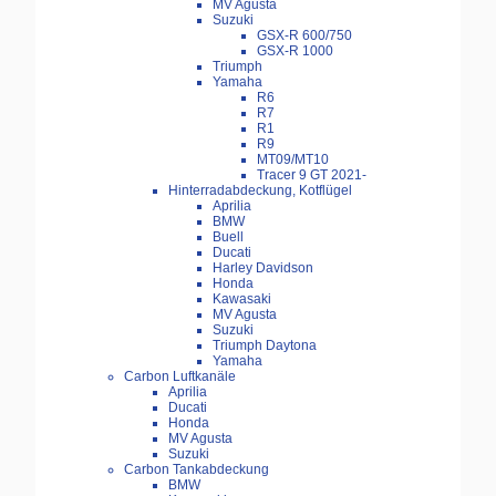
MV Agusta
Suzuki
GSX-R 600/750
GSX-R 1000
Triumph
Yamaha
R6
R7
R1
R9
MT09/MT10
Tracer 9 GT 2021-
Hinterradabdeckung, Kotflügel
Aprilia
BMW
Buell
Ducati
Harley Davidson
Honda
Kawasaki
MV Agusta
Suzuki
Triumph Daytona
Yamaha
Carbon Luftkanäle
Aprilia
Ducati
Honda
MV Agusta
Suzuki
Carbon Tankabdeckung
BMW