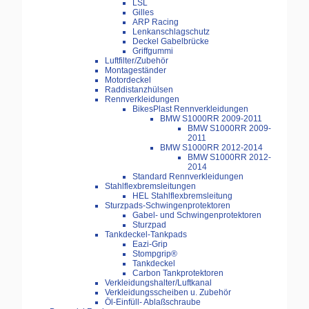
LSL
Gilles
ARP Racing
Lenkanschlagschutz
Deckel Gabelbrücke
Griffgummi
Luftfilter/Zubehör
Montageständer
Motordeckel
Raddistanzhülsen
Rennverkleidungen
BikesPlast Rennverkleidungen
BMW S1000RR 2009-2011
BMW S1000RR 2009-
2011
BMW S1000RR 2012-2014
BMW S1000RR 2012-
2014
Standard Rennverkleidungen
Stahlflexbremsleitungen
HEL Stahlflexbremsleitung
Sturzpads-Schwingenprotektoren
Gabel- und Schwingenprotektoren
Sturzpad
Tankdeckel-Tankpads
Eazi-Grip
Stompgrip®
Tankdeckel
Carbon Tankprotektoren
Verkleidungshalter/Luftkanal
Verkleidungsscheiben u. Zubehör
Öl-Einfüll- Ablaßschraube