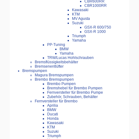
CBR600RR
CBR1000RR
Kawasaki
KTM
MV Agusta
Suzuki
GSX-R 600/750
GSX-R 1000
Triumph
Yamaha
PP-Tuning
BMW
Yamaha
TRW/Lucas Hohlschrauben
Bremsflüssigkeitsbehälter
Bremsenentlüfter
Bremspumpen
Magura Bremspumpen
Brembo Bremspumpen
Brembo Pumpen
Bremshebel für Brembo Pumpen
Fernversteller für Brembo Pumpe
Zubehör, Schrauben, Behälter
Fernversteller für Brembo
Aprilia
BMW
Ducati
Honda
Kawasaki
KTM
Suzuki
Triumph