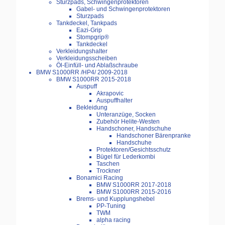
Sturzpads, Schwingenprotektoren
Gabel- und Schwingenprotektoren
Sturzpads
Tankdeckel, Tankpads
Eazi-Grip
Stompgrip®
Tankdeckel
Verkleidungshalter
Verkleidungsscheiben
Öl-Einfüll- und Ablaßschraube
BMW S1000RR /HP4/ 2009-2018
BMW S1000RR 2015-2018
Auspuff
Akrapovic
Auspuffhalter
Bekleidung
Unteranzüge, Socken
Zubehör Helite-Westen
Handschoner, Handschuhe
Handschoner Bärenpranke
Handschuhe
Protektoren/Gesichtsschutz
Bügel für Lederkombi
Taschen
Trockner
Bonamici Racing
BMW S1000RR 2017-2018
BMW S1000RR 2015-2016
Brems- und Kupplungshebel
PP-Tuning
TWM
alpha racing