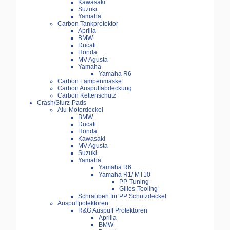
Kawasaki
Suzuki
Yamaha
Carbon Tankprotektor
Aprilia
BMW
Ducati
Honda
MV Agusta
Yamaha
Yamaha R6
Carbon Lampenmaske
Carbon Auspuffabdeckung
Carbon Kettenschutz
Crash/Sturz-Pads
Alu-Motordeckel
BMW
Ducati
Honda
Kawasaki
MV Agusta
Suzuki
Yamaha
Yamaha R6
Yamaha R1/ MT10
PP-Tuning
Gilles-Tooling
Schrauben für PP Schutzdeckel
Auspuffpotektoren
R&G Auspuff Protektoren
Aprilia
BMW