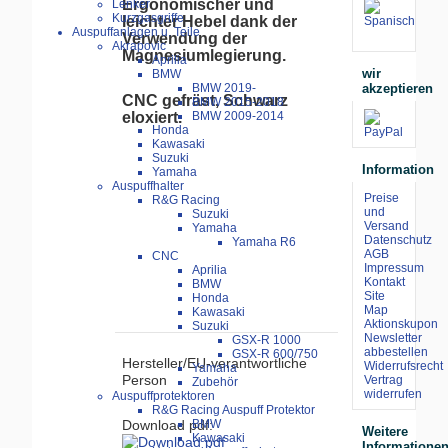
Ergonomischer und
Lenker
Kurzgasgriffe
leichter Hebel dank der
Auspuffanlagen u. Teile
Verwendung der
Akrapovic
Magnesiumlegierung.
Aprilia
wir
BMW
akzeptieren
BMW 2019-
CNC gefräst, Schwarz
BMW 2015-2018
BMW 2009-2014
eloxiert.
Honda
Kawasaki
Suzuki
Information
Yamaha
Auspuffhalter
Preise
R&G Racing
und
Suzuki
Versand
Yamaha
Datenschutz
Yamaha R6
AGB
CNC
Impressum
Aprilia
Kontakt
BMW
Site
Honda
Map
Kawasaki
Aktionskupon
Suzuki
Newsletter
GSX-R 1000
abbestellen
GSX-R 600/750
Hersteller/EU-verantwortliche
Widerrufsrecht
Yamaha
Person
Vertrag
Zubehör
widerrufen
Auspuffprotektoren
R&G Racing Auspuff Protektor
BMW
Download pdf:
Weitere
Kawasaki
Informatione