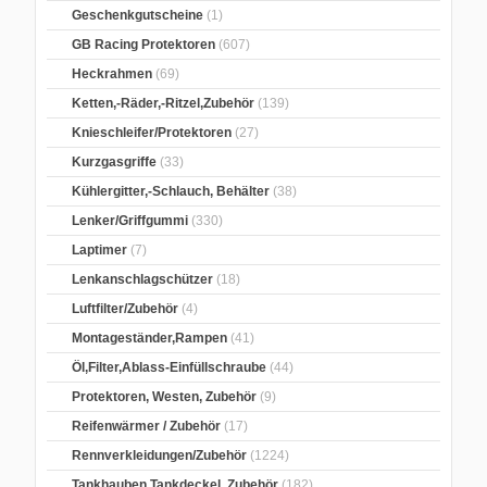
Geschenkgutscheine
(1)
GB Racing Protektoren
(607)
Heckrahmen
(69)
Ketten,-Räder,-Ritzel,Zubehör
(139)
Knieschleifer/Protektoren
(27)
Kurzgasgriffe
(33)
Kühlergitter,-Schlauch, Behälter
(38)
Lenker/Griffgummi
(330)
Laptimer
(7)
Lenkanschlagschützer
(18)
Luftfilter/Zubehör
(4)
Montageständer,Rampen
(41)
Öl,Filter,Ablass-Einfüllschraube
(44)
Protektoren, Westen, Zubehör
(9)
Reifenwärmer / Zubehör
(17)
Rennverkleidungen/Zubehör
(1224)
Tankhauben,Tankdeckel, Zubehör
(182)