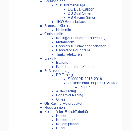
Bremsbeläge
SBS Bremsbeläge
DC Dual Carbon
DS Dual Sinter
RS Racing Sinter
TRW Bremsbeläge
Bremsen Kleinteile
Kleinteile
Carbonteile
Kotflügel / Hinterradabdeckung
Motordeckel
Rahmen-u. Schwingenschoner
Rennverkleidungteile
Tankprotektoren
Elektrik
Batterie
Kabelbaum und Zubehör
Fußrastenanlagen
PP Tuning
S1000RR 2015-2018
Umkehrschaltung für PP Anlage
PP667.F
ARP-Racing
Bonamici Racing
Gilles
GB Racing Motordeckel
Heckrahmen
Kette,-räder,-Ritzel/Zubehör
Ketten
Kettenräder
Kettenspanner
Ritzel