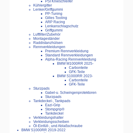
PSI Knieschleifer
Kühlergitter
Lenker/Griffgummi
PP-Tuning
Gilles Tooling
ARP Racing
Lenkanschlagschutz
Griffgummi
Luftfilter/Zubehör
Montageständer
Raddistanzhülsen
Rennverkleidungen
Premium Rennverkleidung
Standard Rennverkleidungen
Alpha-Racing Rennverkleidung
BMW M1000RR 2025-
Carbonteile
GFK-Teile
BMW S1000RR 2023-
Carbonteile
GFK-Teile
Sturzpads
Gabel-u. Schwingenprotektoren
Sturzpads
Tankdeckel-, Tankpads
Eazi-Grip
Stompgrip®
Tankdeckel
Verkleidungshalter
Verkleidungsscheiben
Öl-Einfüll-, und Ablaßschraube
BMW S1000RR 2019-2022