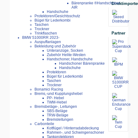
Bärenpranke ®Handschoner
Direktimporte
AIR
Handschuhe
Protektoren/Gesichtsschutz
Bügel für Lederkombi
Taschen
Trockner
Partner
Trinkflaschen
BMW S1000RR 2023-
Auspuffanlagen
Bekleidung und Zubehör
Unteranzüge, Socken
Zubehör Helite-Westen
Handschoner, Handschuhe
Handschoner Bärenpranke
Handschuhe
Protektoren
Bügel für Lederkombi
Taschen
Trockner
Bonamici Racing
Brems,-und Kupplungshebel
PP- Hebel
TWM-Hebel
Bremsbeläge-, Leitungen
SBS-Beläge
TRW-Beläge
Bremsleitungen
Carbonteile
Kotflügel / Hinterradabdeckung
Rahmen-, und Schwingenschoner
Tankprotektoren