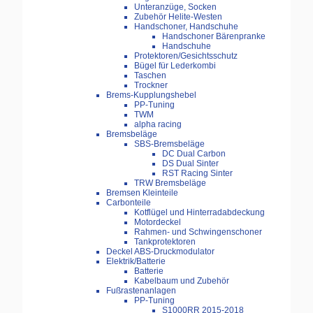
Unteranzüge, Socken
Zubehör Helite-Westen
Handschoner, Handschuhe
Handschoner Bärenpranke
Handschuhe
Protektoren/Gesichtsschutz
Bügel für Lederkombi
Taschen
Trockner
Brems-Kupplungshebel
PP-Tuning
TWM
alpha racing
Bremsbeläge
SBS-Bremsbeläge
DC Dual Carbon
DS Dual Sinter
RST Racing Sinter
TRW Bremsbeläge
Bremsen Kleinteile
Carbonteile
Kotflügel und Hinterradabdeckung
Motordeckel
Rahmen- und Schwingenschoner
Tankprotektoren
Deckel ABS-Druckmodulator
Elektrik/Batterie
Batterie
Kabelbaum und Zubehör
Fußrastenanlagen
PP-Tuning
S1000RR 2015-2018