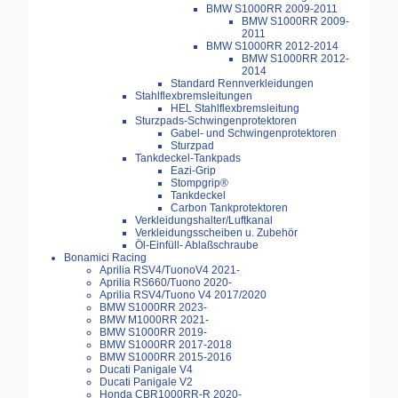
BMW S1000RR 2009-2011
BMW S1000RR 2009-
2011
BMW S1000RR 2012-2014
BMW S1000RR 2012-
2014
Standard Rennverkleidungen
Stahlflexbremsleitungen
HEL Stahlflexbremsleitung
Sturzpads-Schwingenprotektoren
Gabel- und Schwingenprotektoren
Sturzpad
Tankdeckel-Tankpads
Eazi-Grip
Stompgrip®
Tankdeckel
Carbon Tankprotektoren
Verkleidungshalter/Luftkanal
Verkleidungsscheiben u. Zubehör
Öl-Einfüll- Ablaßschraube
Bonamici Racing
Aprilia RSV4/TuonoV4 2021-
Aprilia RS660/Tuono 2020-
Aprilia RSV4/Tuono V4 2017/2020
BMW S1000RR 2023-
BMW M1000RR 2021-
BMW S1000RR 2019-
BMW S1000RR 2017-2018
BMW S1000RR 2015-2016
Ducati Panigale V4
Ducati Panigale V2
Honda CBR1000RR-R 2020-