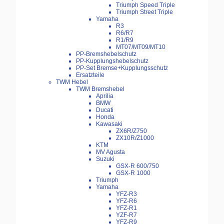
Triumph Speed Triple
Triumph Street Triple
Yamaha
R3
R6/R7
R1/R9
MT07/MT09/MT10
PP-Bremshebelschutz
PP-Kupplungshebelschutz
PP-Set Bremse+Kupplungsschutz
Ersatzteile
TWM Hebel
TWM Bremshebel
Aprilia
BMW
Ducati
Honda
Kawasaki
ZX6R/Z750
ZX10R/Z1000
KTM
MV Agusta
Suzuki
GSX-R 600/750
GSX-R 1000
Triumph
Yamaha
YFZ-R3
YFZ-R6
YFZ-R1
YZF-R7
YFZ-R9