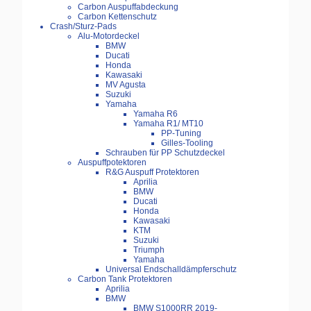
Carbon Auspuffabdeckung
Carbon Kettenschutz
Crash/Sturz-Pads
Alu-Motordeckel
BMW
Ducati
Honda
Kawasaki
MV Agusta
Suzuki
Yamaha
Yamaha R6
Yamaha R1/ MT10
PP-Tuning
Gilles-Tooling
Schrauben für PP Schutzdeckel
Auspuffpotektoren
R&G Auspuff Protektoren
Aprilia
BMW
Ducati
Honda
Kawasaki
KTM
Suzuki
Triumph
Yamaha
Universal Endschalldämpferschutz
Carbon Tank Protektoren
Aprilia
BMW
BMW S1000RR 2019-