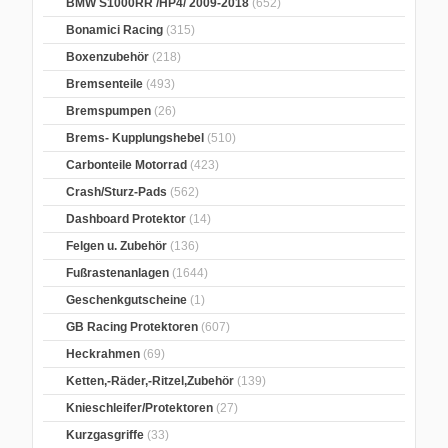
BMW S1000RR /HP4/ 2009-2018
(652)
Bonamici Racing
(315)
Boxenzubehör
(218)
Bremsenteile
(493)
Bremspumpen
(26)
Brems- Kupplungshebel
(510)
Carbonteile Motorrad
(423)
Crash/Sturz-Pads
(562)
Dashboard Protektor
(14)
Felgen u. Zubehör
(136)
Fußrastenanlagen
(1644)
Geschenkgutscheine
(1)
GB Racing Protektoren
(607)
Heckrahmen
(69)
Ketten,-Räder,-Ritzel,Zubehör
(139)
Knieschleifer/Protektoren
(27)
Kurzgasgriffe
(33)