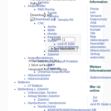
Information
Yamaha
Person
Auspuffhalter
Preise
R&G Racing
und
Suzuki
Download pdf:
Versand
Yamaha
Datenschutz
Yamaha R6
AGB
CNC
Impressum
Aprilia
Kontakt
BMW
Site
Honda
Map
Kawasaki
Anzahl:
Aktionskupon
Suzuki
Newsletter
GSX-R 1000
abbestellen
GSX-R 600/750
Widerrufsrecht
Yamaha
Vertrag
Zubehör
widerrufen
Auspuffprotektoren
Artikelnummer: DCB01
R&G Racing Auspuff Protektor
BMW
1 Stück auf Lager
Weitere
Kawasaki
Hergestellt von: ARP-Racing
Informatione
Universal Auspuffschutz
Hitzeschutzband
Batteriehinweis
Hitzeschutzfolie
Batterien
LP Batterie
Wer ist
Bekleidung u. Zubehör
online
Unteranzüge, Socken
Airbag Westen Zubehör
Zur
Zubehör
Zeit
Handschoner-, Handschuhe
sind 85 Gäste o
Handschoner
BÄRENPRANKE®Handschoner AIR