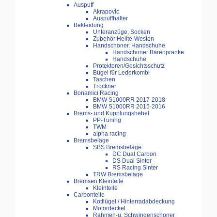
Auspuff
Akrapovic
Auspuffhalter
Bekleidung
Unteranzüge, Socken
Zubehör Helite-Westen
Handschoner, Handschuhe
Handschoner Bärenpranke
Handschuhe
Protektoren/Gesichtsschutz
Bügel für Lederkombi
Taschen
Trockner
Bonamici Racing
BMW S1000RR 2017-2018
BMW S1000RR 2015-2016
Brems- und Kupplungshebel
PP-Tuning
TWM
alpha racing
Bremsbeläge
SBS Bremsbeläge
DC Dual Carbon
DS Dual Sinter
RS Racing Sinter
TRW Bremsbeläge
Bremsen Kleinteile
Kleinteile
Carbonteile
Kotflügel / Hinterradabdeckung
Motordeckel
Rahmen-u. Schwingenschoner