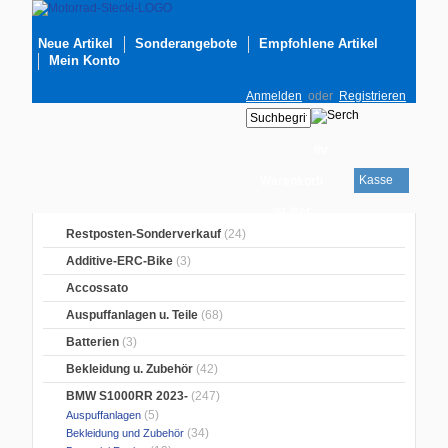
Neue Artikel
Sonderangebote
Empfohlene Artikel
Mein Konto
Anmelden
oder
Registrieren
Ihr
Kasse
Warenkorb
ist leer
Restposten-Sonderverkauf
(24)
Additive-ERC-Bike
(3)
Accossato
Auspuffanlagen u. Teile
(68)
Batterien
(3)
Bekleidung u. Zubehör
(42)
BMW S1000RR 2023-
(247)
(5)
Auspuffanlagen
(34)
Bekleidung und Zubehör