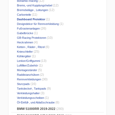
(12)
Bonamici Racing
(12)
Brems,-und Kupplungshebel
(12)
Bremsbeläge-, Leitungen
(11)
Carbonteile
(1)
Dashboard Protektor
(1)
Designdekor für Rennverkleidung
(26)
Fußrastenanlagen
(1)
Gabelbrücke
(10)
GB-Racing Protektoren
(4)
Heckrahmen
(6)
Ketten-, Räder-, Ritzel
(25)
Knieschleifer
(1)
Kühlergitter
(13)
Lenker/Griffgummi
(1)
Luftfilter/Zubehör
(5)
Montageständer
(2)
Raddistanzhülsen
(30)
Rennverkleidungen
(16)
Sturzpads
(9)
Tankdeckel-, Tankpads
(3)
Verkleidungshalter
(1)
Verkleidungsscheiben
(6)
Öl-Einfüll-, und Ablaßschraube
BMW S1000RR 2019-2022
(293)