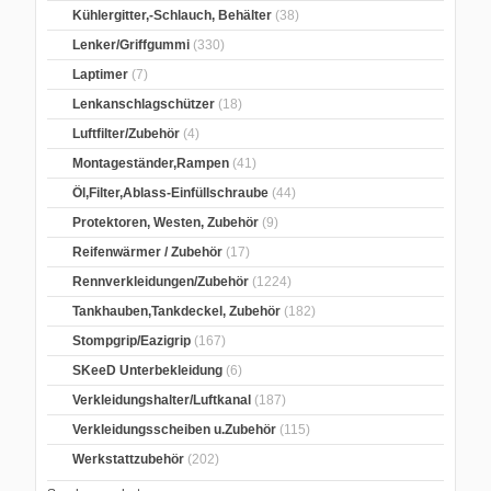
Kühlergitter,-Schlauch, Behälter
(38)
Lenker/Griffgummi
(330)
Laptimer
(7)
Lenkanschlagschützer
(18)
Luftfilter/Zubehör
(4)
Montageständer,Rampen
(41)
Öl,Filter,Ablass-Einfüllschraube
(44)
Protektoren, Westen, Zubehör
(9)
Reifenwärmer / Zubehör
(17)
Rennverkleidungen/Zubehör
(1224)
Tankhauben,Tankdeckel, Zubehör
(182)
Stompgrip/Eazigrip
(167)
SKeeD Unterbekleidung
(6)
Verkleidungshalter/Luftkanal
(187)
Verkleidungsscheiben u.Zubehör
(115)
Werkstattzubehör
(202)