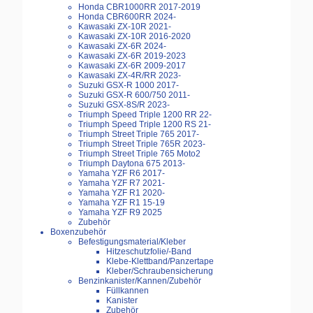
Honda CBR1000RR 2017-2019
Honda CBR600RR 2024-
Kawasaki ZX-10R 2021-
Kawasaki ZX-10R 2016-2020
Kawasaki ZX-6R 2024-
Kawasaki ZX-6R 2019-2023
Kawasaki ZX-6R 2009-2017
Kawasaki ZX-4R/RR 2023-
Suzuki GSX-R 1000 2017-
Suzuki GSX-R 600/750 2011-
Suzuki GSX-8S/R 2023-
Triumph Speed Triple 1200 RR 22-
Triumph Speed Triple 1200 RS 21-
Triumph Street Triple 765 2017-
Triumph Street Triple 765R 2023-
Triumph Street Triple 765 Moto2
Triumph Daytona 675 2013-
Yamaha YZF R6 2017-
Yamaha YZF R7 2021-
Yamaha YZF R1 2020-
Yamaha YZF R1 15-19
Yamaha YZF R9 2025
Zubehör
Boxenzubehör
Befestigungsmaterial/Kleber
Hitzeschutzfolie/-Band
Klebe-Klettband/Panzertape
Kleber/Schraubensicherung
Benzinkanister/Kannen/Zubehör
Füllkannen
Kanister
Zubehör