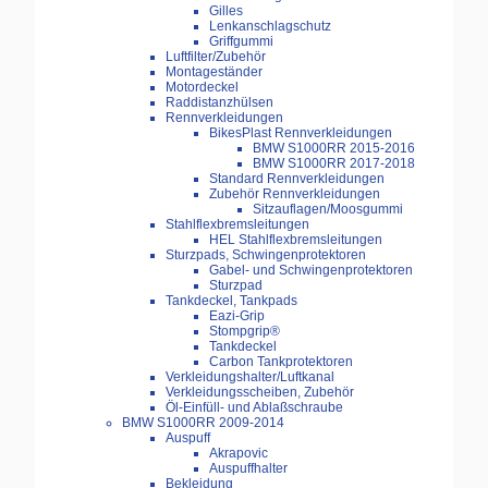
Gilles
Lenkanschlagschutz
Griffgummi
Luftfilter/Zubehör
Montageständer
Motordeckel
Raddistanzhülsen
Rennverkleidungen
BikesPlast Rennverkleidungen
BMW S1000RR 2015-2016
BMW S1000RR 2017-2018
Standard Rennverkleidungen
Zubehör Rennverkleidungen
Sitzauflagen/Moosgummi
Stahlflexbremsleitungen
HEL Stahlflexbremsleitungen
Sturzpads, Schwingenprotektoren
Gabel- und Schwingenprotektoren
Sturzpad
Tankdeckel, Tankpads
Eazi-Grip
Stompgrip®
Tankdeckel
Carbon Tankprotektoren
Verkleidungshalter/Luftkanal
Verkleidungsscheiben, Zubehör
Öl-Einfüll- und Ablaßschraube
BMW S1000RR 2009-2014
Auspuff
Akrapovic
Auspuffhalter
Bekleidung