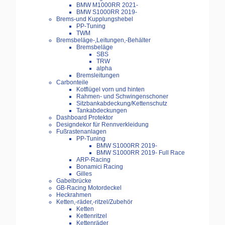
BMW M1000RR 2021-
BMW S1000RR 2019-
Brems-und Kupplungshebel
PP-Tuning
TWM
Bremsbeläge-,Leitungen,-Behälter
Bremsbeläge
SBS
TRW
alpha
Bremsleitungen
Carbonteile
Kotflügel vorn und hinten
Rahmen- und Schwingenschoner
Sitzbankabdeckung/Kettenschutz
Tankabdeckungen
Dashboard Protektor
Designdekor für Rennverkleidung
Fußrastenanlagen
PP-Tuning
BMW S1000RR 2019-
BMW S1000RR 2019- Full Race
ARP-Racing
Bonamici Racing
Gilles
Gabelbrücke
GB-Racing Motordeckel
Heckrahmen
Ketten,-räder,-ritzel/Zubehör
Ketten
Kettenritzel
Kettenräder