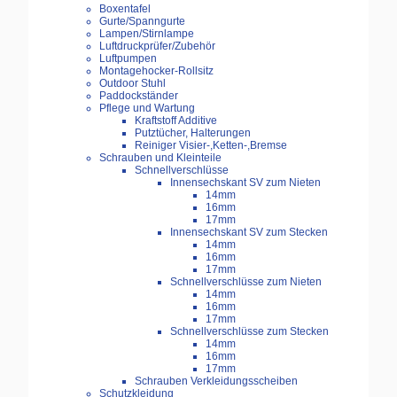
Boxentafel
Gurte/Spanngurte
Lampen/Stirnlampe
Luftdruckprüfer/Zubehör
Luftpumpen
Montagehocker-Rollsitz
Outdoor Stuhl
Paddockständer
Pflege und Wartung
Kraftstoff Additive
Putztücher, Halterungen
Reiniger Visier-,Ketten-,Bremse
Schrauben und Kleinteile
Schnellverschlüsse
Innensechskant SV zum Nieten
14mm
16mm
17mm
Innensechskant SV zum Stecken
14mm
16mm
17mm
Schnellverschlüsse zum Nieten
14mm
16mm
17mm
Schnellverschlüsse zum Stecken
14mm
16mm
17mm
Schrauben Verkleidungsscheiben
Schutzkleidung