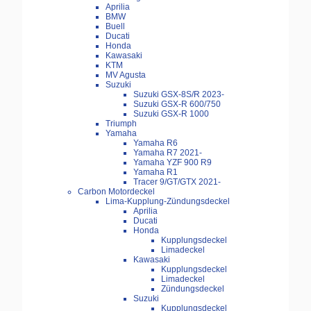
Aprilia
BMW
Buell
Ducati
Honda
Kawasaki
KTM
MV Agusta
Suzuki
Suzuki GSX-8S/R 2023-
Suzuki GSX-R 600/750
Suzuki GSX-R 1000
Triumph
Yamaha
Yamaha R6
Yamaha R7 2021-
Yamaha YZF 900 R9
Yamaha R1
Tracer 9/GT/GTX 2021-
Carbon Motordeckel
Lima-Kupplung-Zündungsdeckel
Aprilia
Ducati
Honda
Kupplungsdeckel
Limadeckel
Kawasaki
Kupplungsdeckel
Limadeckel
Zündungsdeckel
Suzuki
Kupplungsdeckel