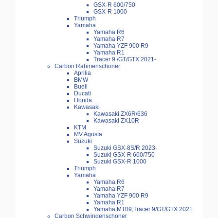
GSX-R 600/750
GSX-R 1000
Triumph
Yamaha
Yamaha R6
Yamaha R7
Yamaha YZF 900 R9
Yamaha R1
Tracer 9 /GT/GTX 2021-
Carbon Rahmenschoner
Aprilia
BMW
Buell
Ducati
Honda
Kawasaki
Kawasaki ZX6R/636
Kawasaki ZX10R
KTM
MV Agusta
Suzuki
Suzuki GSX-8S/R 2023-
Suzuki GSX-R 600/750
Suzuki GSX-R 1000
Triumph
Yamaha
Yamaha R6
Yamaha R7
Yamaha YZF 900 R9
Yamaha R1
Yamaha MT09,Tracer 9/GT/GTX 2021
Carbon Schwingenschoner