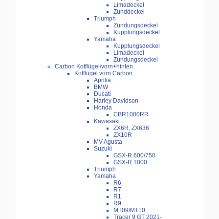
Limadeckel
Zünddeckel
Triumph
Zündungsdeckel
Kupplungsdeckel
Yamaha
Kupplungsdeckel
Limadeckel
Zündungsdeckel
Carbon Kotflügel/vorn+hinten
Kotflügel vorn Carbon
Aprilia
BMW
Ducati
Harley Davidson
Honda
CBR1000RR
Kawasaki
ZX6R, ZX636
ZX10R
MV Agusta
Suzuki
GSX-R 600/750
GSX-R 1000
Triumph
Yamaha
R6
R7
R1
R9
MT09/MT10
Tracer 9 GT 2021-