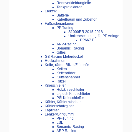
Rennverkleidungteile
Tankprotektoren
Elektrik
Batterie
Kabelbaum und Zubehör
Fußrastenanlagen
PP Tuning
S1000RR 2015-2018
Umkehrschaltung für PP Anlage
PP667.F
ARP-Racing
Bonamici Racing
Gilles
GB Racing Motordeckel
Heckrahmen
Kette,-räder,-Ritzel/Zubehör
Ketten
Kettenräder
Kettenspanner
Ritzel
Knieschleifer
Holzknieschleifer
Ligtech Knieschliefer
PSI Knieschleifer
Kühler, Kühlerzubehör
Kühlerschutzgitter
Laptimer
Lenker/Griffgummi
PP-Tuning
LSL
Bonamici Racing
ARP Racing