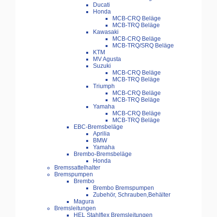
Ducati
Honda
MCB-CRQ Beläge
MCB-TRQ Beläge
Kawasaki
MCB-CRQ Beläge
MCB-TRQ/SRQ Beläge
KTM
MV Agusta
Suzuki
MCB-CRQ Beläge
MCB-TRQ Beläge
Triumph
MCB-CRQ Beläge
MCB-TRQ Beläge
Yamaha
MCB-CRQ Beläge
MCB-TRQ Beläge
EBC-Bremsbeläge
Aprilia
BMW
Yamaha
Brembo-Bremsbeläge
Honda
Bremssattelhalter
Bremspumpen
Brembo
Brembo Bremspumpen
Zubehör, Schrauben,Behälter
Magura
Bremsleitungen
HEL Stahlflex Bremsleitungen