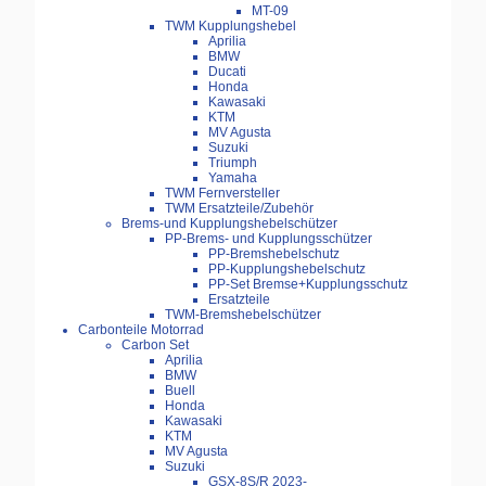
MT-09
TWM Kupplungshebel
Aprilia
BMW
Ducati
Honda
Kawasaki
KTM
MV Agusta
Suzuki
Triumph
Yamaha
TWM Fernversteller
TWM Ersatzteile/Zubehör
Brems-und Kupplungshebelschützer
PP-Brems- und Kupplungsschützer
PP-Bremshebelschutz
PP-Kupplungshebelschutz
PP-Set Bremse+Kupplungsschutz
Ersatzteile
TWM-Bremshebelschützer
Carbonteile Motorrad
Carbon Set
Aprilia
BMW
Buell
Honda
Kawasaki
KTM
MV Agusta
Suzuki
GSX-8S/R 2023-