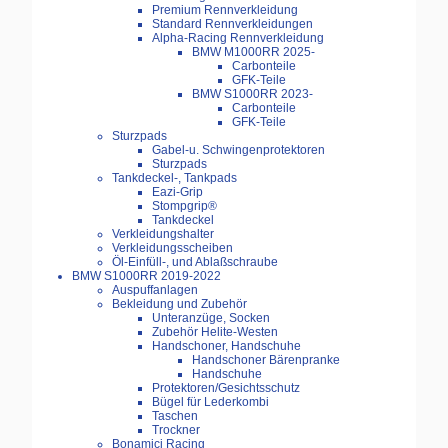
Premium Rennverkleidung
Standard Rennverkleidungen
Alpha-Racing Rennverkleidung
BMW M1000RR 2025-
Carbonteile
GFK-Teile
BMW S1000RR 2023-
Carbonteile
GFK-Teile
Sturzpads
Gabel-u. Schwingenprotektoren
Sturzpads
Tankdeckel-, Tankpads
Eazi-Grip
Stompgrip®
Tankdeckel
Verkleidungshalter
Verkleidungsscheiben
Öl-Einfüll-, und Ablaßschraube
BMW S1000RR 2019-2022
Auspuffanlagen
Bekleidung und Zubehör
Unteranzüge, Socken
Zubehör Helite-Westen
Handschoner, Handschuhe
Handschoner Bärenpranke
Handschuhe
Protektoren/Gesichtsschutz
Bügel für Lederkombi
Taschen
Trockner
Bonamici Racing