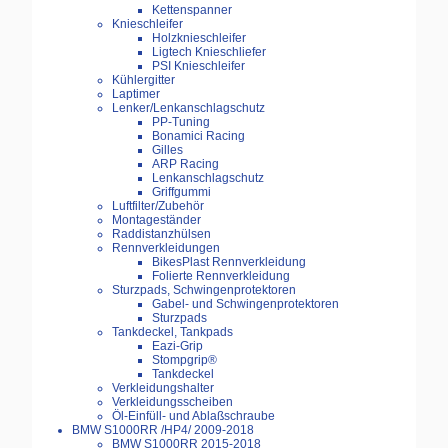
Kettenspanner
Knieschleifer
Holzknieschleifer
Ligtech Knieschliefer
PSI Knieschleifer
Kühlergitter
Laptimer
Lenker/Lenkanschlagschutz
PP-Tuning
Bonamici Racing
Gilles
ARP Racing
Lenkanschlagschutz
Griffgummi
Luftfilter/Zubehör
Montageständer
Raddistanzhülsen
Rennverkleidungen
BikesPlast Rennverkleidung
Folierte Rennverkleidung
Sturzpads, Schwingenprotektoren
Gabel- und Schwingenprotektoren
Sturzpads
Tankdeckel, Tankpads
Eazi-Grip
Stompgrip®
Tankdeckel
Verkleidungshalter
Verkleidungsscheiben
Öl-Einfüll- und Ablaßschraube
BMW S1000RR /HP4/ 2009-2018
BMW S1000RR 2015-2018