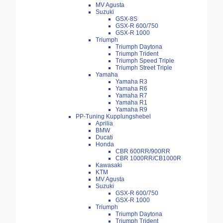
MV Agusta
Suzuki
GSX-8S
GSX-R 600/750
GSX-R 1000
Triumph
Triumph Daytona
Triumph Trident
Triumph Speed Triple
Triumph Street Triple
Yamaha
Yamaha R3
Yamaha R6
Yamaha R7
Yamaha R1
Yamaha R9
PP-Tuning Kupplungshebel
Aprilia
BMW
Ducati
Honda
CBR 600RR/900RR
CBR 1000RR/CB1000R
Kawasaki
KTM
MV Agusta
Suzuki
GSX-R 600/750
GSX-R 1000
Triumph
Triumph Daytona
Triumph Trident