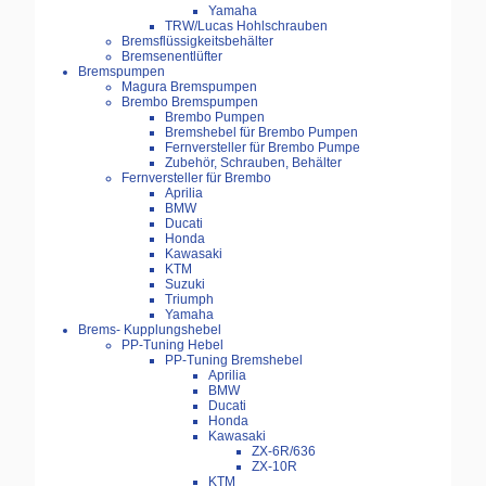
Yamaha
TRW/Lucas Hohlschrauben
Bremsflüssigkeitsbehälter
Bremsenentlüfter
Bremspumpen
Magura Bremspumpen
Brembo Bremspumpen
Brembo Pumpen
Bremshebel für Brembo Pumpen
Fernversteller für Brembo Pumpe
Zubehör, Schrauben, Behälter
Fernversteller für Brembo
Aprilia
BMW
Ducati
Honda
Kawasaki
KTM
Suzuki
Triumph
Yamaha
Brems- Kupplungshebel
PP-Tuning Hebel
PP-Tuning Bremshebel
Aprilia
BMW
Ducati
Honda
Kawasaki
ZX-6R/636
ZX-10R
KTM