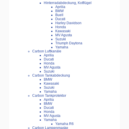
Hinterradabdeckung, Kotflügel
Aprilia
BMW
Buell
Ducati
Harley Davidson
Honda
Kawasaki
MV Agusta
Suzuki
Triumph Daytona
Yamaha
Carbon Luftkanäle
Aprilia
Ducati
Honda
MV Agusta
Suzuki
Carbon Tankabdeckung
BMW
Kawasaki
Suzuki
Yamaha
Carbon Tankprotektor
Aprilia
BMW
Ducati
Honda
MV Agusta
Yamaha
Yamaha R6
Carbon Lampenmaske