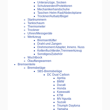
Unteranzüge, Socken
Schutzwesten/Protektoren
Mechanikerhandschuhe
Taschen Helm-Rad/Abdeckplane
Trockner/Aufsatz/Bügel
Startnummern
Tankschaum
Thermometer
Trockner
Uhren/Messgeräte
Werkzeug
Bremsentlüfter
Draht und Zangen
Drehmoment Adapter, Innens. Nuss
Kettenfluchttester,Trennwerkzeug
Sonstiges/Zubehör
Wuchtbock
Ölauffangwannen
Bremsenteile
Bremsbeläge
SBS-Bremsbeläge
DC Dual Carbon
Aprilia
BMW
Ducati
Honda
Kawasaki
KTM
MV Agusta
Suzuki
Triumph Daytona
Yamaha