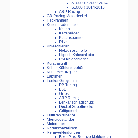
S1000RR 2009-2014
S1000R 2014-2016
ARP-Racing
GB-Racing Motordeckel
Heckrahmen
Ketten,-räder,-ritzel
Ketten
Kettenräder
Kettenspanner
Ritzel
Knieschleifer
Holzknieschleifer
Ligtech Knieschliefer
PSI Knieschleifer
Kurzgasgriff
Kühler,Kühlerzubehör
Kühlerschutzgitter
Laptimer
Lenker/Griffgummi
PP-Tuning
LSL
Gilles
ARP Racing
Lenkanschlagschutz
Deckel Gabelbrücke
Griffgummi
Luftfilter/Zubehör
Montageständer
Motordeckel
Raddistanzhülsen
Rennverkleidungen
BikesPlast Rennverkleidungen