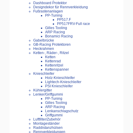
Dashboard Protektor
Designdekor für Rennverkleidung
Fußrastenanlagen
PP-Tuning
PP517.F
PP517FRV-Full race
Gilles Tooling
ARP Racing
Bonamici Racing
Gabelbrücke
GB-Racing Protektoren
Heckrahmen
Ketten-, Räder-, Ritzel
Ketten
Kettenrad
Kettenritzel
Kettenspanner
Knieschleifer
Holz-Knieschleifer
Lightech-Knieschleifer
PSI Knieschleifer
Kühlergitter
Lenker/Griffgummi
PP-Tuning
Gilles Tooling
ARP Racing
Lenkanschlagschutz
Griffgummi
Luftfilter/Zubehör
Montageständer
Raddistanzhülsen
Rennverkleidungen